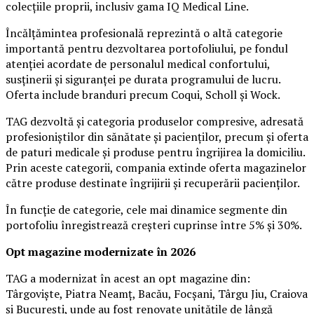
colecțiile proprii, inclusiv gama IQ Medical Line.
Încălțămintea profesională reprezintă o altă categorie
importantă pentru dezvoltarea portofoliului, pe fondul
atenției acordate de personalul medical confortului,
susținerii și siguranței pe durata programului de lucru.
Oferta include branduri precum Coqui, Scholl și Wock.
TAG dezvoltă și categoria produselor compresive, adresată
profesioniștilor din sănătate și pacienților, precum și oferta
de paturi medicale și produse pentru îngrijirea la domiciliu.
Prin aceste categorii, compania extinde oferta magazinelor
către produse destinate îngrijirii și recuperării pacienților.
În funcție de categorie, cele mai dinamice segmente din
portofoliu înregistrează creșteri cuprinse între 5% și 30%.
Opt magazine modernizate în 2026
TAG a modernizat în acest an opt magazine din:
Târgoviște, Piatra Neamț, Bacău, Focșani, Târgu Jiu, Craiova
și București, unde au fost renovate unitățile de lângă