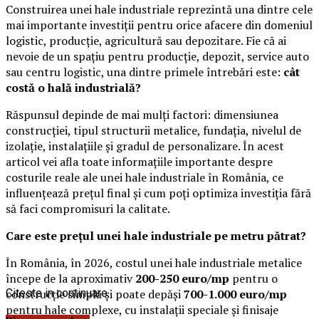
Construirea unei hale industriale reprezintă una dintre cele
mai importante investiții pentru orice afacere din domeniul
logistic, producție, agricultură sau depozitare. Fie că ai
nevoie de un spațiu pentru producție, depozit, service auto
sau centru logistic, una dintre primele întrebări este:
cât
costă o hală industrială?
Răspunsul depinde de mai mulți factori: dimensiunea
construcției, tipul structurii metalice, fundația, nivelul de
izolație, instalațiile și gradul de personalizare. În acest
articol vei afla toate informațiile importante despre
costurile reale ale unei hale industriale în România, ce
influențează prețul final și cum poți optimiza investiția fără
să faci compromisuri la calitate.
Care este prețul unei hale industriale pe metru pătrat?
În România, în 2026, costul unei hale industriale metalice
începe de la aproximativ
200-250 euro/mp
pentru o
construcție simplă și poate depăși
Citeste in continuare
700-1.000 euro/mp
pentru hale complexe, cu instalații speciale și finisaje