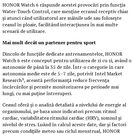
HONOR Watch 6 răspunde acestei provocări prin funcția
Water-Touch Control, care menține ecranul receptiv chiar
și atunci când utilizatorul are mâinile ude sau folosește
ceasul în ploaie, facilitând interacțiunea în mai multe
scenarii de utilizare.
Mai mult decât un partener pentru sport
Dincolo de funcțiile dedicate antrenamentelor, HONOR
Watch 6 este conceput pentru utilizarea de zi cu zi, având o
autonomie de până la 35 de zile. Într-o categorie în care
autonomia medie este de 5–7 zile, potrivit Intel Market
Research², această performanță reduce frecvența
încărcărilor și permite monitorizarea pe perioade mai
lungi, cu mai puține întreruperi.
Ceasul oferă și o analiză detaliată a nivelului de energie al
organismului, pe baza unor indicatori precum ritmul
cardiac, variabilitatea ritmului cardiac (HRV), somnul și
nivelul de stres. Luând în calcul aceste date, dar și factori
precum condițiile meteo sau ciclul menstrual, HONOR