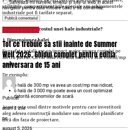
Salvează-mi numele, emailul și site-ul web în acest
utilitățile, compartimentările speciale sau echipamentele
navigator pentru data viitoare când o să comentez.
industriale pot fi tarifate separat.
Ce influențează costul unei hale industriale?
Uncategorized
1. Dimensiunea halei
Tot ce trebuie sa stii inainte de Summer
Suprafața totală are un impact major asupra costului pe
Well 2026. Ghidul complet pentru editia
metru pătrat. Cu cât hala este mai mare, cu atât costul/mp
aniversara de 15 ani
scade.
De exemplu:
o hală de 300 mp va avea un cost/mp mai ridicat;
o hală de 3.000 mp poate avea un cost optimizat
datorită economiilor de scară.
Publicat
Acesta este unul dintre motivele pentru care investitorii
acum 2 zile
aleg adesea construcții modulare sau extinderi planificate
pe
încă din faza de proiectare.
august 5, 2026