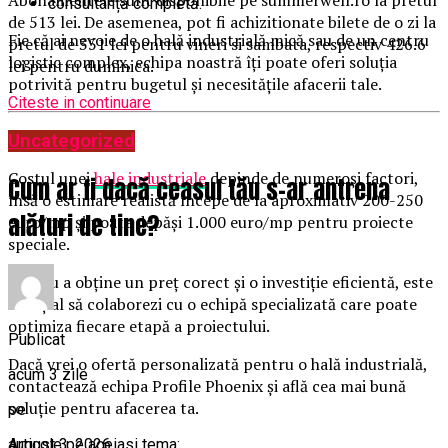
consultanță completă.
de 513 lei. De asemenea, pot fi achizitionate bilete de o zi la
Fie că ai nevoie de o hală industrială mică sau de un centru
pretul de 351 lei pentru vineri si sambata, respectiv 426.6
logistic complex, echipa noastră îți poate oferi soluția
lei pentru duminica.
potrivită pentru bugetul și necesitățile afacerii tale.
Citeste in continuare
Concluzie
Uncategorized
Costul unei
hale industriale
depinde de numeroși factori,
Cum ar fi dacă ceasul tău s-ar antrena
însă o estimare realistă începe de la aproximativ 200-250
alături de tine?
euro/mp și poate depăși 1.000 euro/mp pentru proiecte
speciale.
Pentru a obține un preț corect și o investiție eficientă, este
esențial să colaborezi cu o echipă specializată care poate
optimiza fiecare etapă a proiectului.
Publicat
Dacă vrei o ofertă personalizată pentru o hală industrială,
acum 3 zile
contactează echipa Profile Phoenix și află cea mai bună
soluție pentru afacerea ta.
pe
Articole pe aceiasi tema:
august 3, 2026