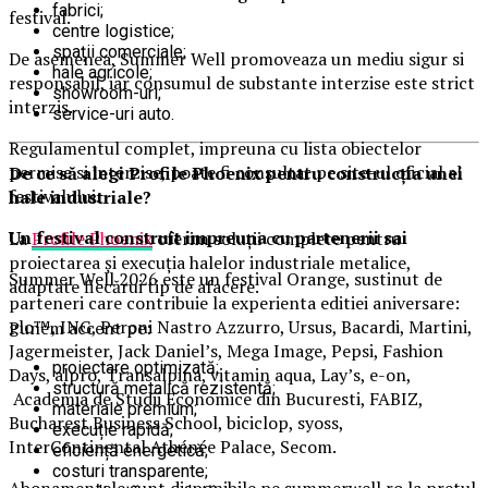
fabrici;
festival.
centre logistice;
spații comerciale;
De asemenea, Summer Well promoveaza un mediu sigur si
hale agricole;
responsabil, iar consumul de substante interzise este strict
showroom-uri;
interzis.
service-uri auto.
Regulamentul complet, impreuna cu lista obiectelor
permise si interzise, poate fi consultat pe site-ul oficial al
De ce să alegi Profile Phoenix pentru construcția unei
festivalului.
hale industriale?
Un festival construit
impreuna cu partenerii sai
La
Profile Phoenix
oferim soluții complete pentru
proiectarea și execuția halelor industriale metalice,
Summer Well 2026 este un festival Orange, sustinut de
adaptate fiecărui tip de afacere.
parteneri care contribuie la experienta editiei aniversare:
glo™, ING, Peroni Nastro Azzurro, Ursus, Bacardi, Martini,
Punem accent pe:
Jagermeister, Jack Daniel’s, Mega Image, Pepsi, Fashion
proiectare optimizată;
Days, alpro, Transalpina, vitamin aqua, Lay’s, e-on,
structură metalică rezistentă;
Academia de Studii Economice din Bucuresti, FABIZ,
materiale premium;
Bucharest Business School, biciclop, syoss,
execuție rapidă;
InterContinental Athénée Palace, Secom.
eficiență energetică;
costuri transparente;
Abonamentele sunt disponibile pe summerwell.ro la pretul