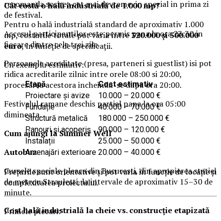
recomanda sosirea cat mai devreme, in special in prima zi
Cât costă o hală industrială de 1.000 mp?
de festival.
Pentru o hală industrială standard de aproximativ 1.000
Accesul participantilor este permis pana la ora 23:30 in
mp, costurile totale pot varia între
320.000 și 500.000
fiecare dintre cele trei zile.
euro
, în funcție de specificații.
Persoanele acreditate (presa, parteneri si guestlist) isi pot
Un exemplu estimativ:
ridica acreditarile zilnic intre orele 08:00 si 20:00,
procesarea acestora incheindu-se dupa ora 20:00.
Etapă
Cost estimativ
Proiectare și avize
10.000 – 20.000 €
Festivalul ramane deschis partial pana la ora 05:00
Fundație
40.000 – 70.000 €
dimineata.
Structură metalică
180.000 – 250.000 €
Panouri și acoperiș
90.000 – 120.000 €
Cum ajungi la Summer Well
Instalații
25.000 – 50.000 €
Autobuz
Amenajări exterioare
20.000 – 40.000 €
Cursele speciale pleaca din Bucuresti, din apropierea statiei
Prețurile sunt orientative și pot varia în funcție de locație și
de metrou Straulesti, la intervale de aproximativ 15–30 de
complexitatea proiectului.
minute.
Cost hală industrială la cheie vs. construcție etapizată
Primele plecari: