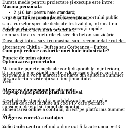
Durata medie pentru proiectare și execuție este între:
Masina
personal
a
2 și 6 luni pentru hale standard;
Organizatorii recomanda utilizarea transportului public
6 și 12 luni pentru proiecte complexe.
sau a curselor speciale dedicate festivalului, intrucat nu
Halele metalice au avantajul unei execuții rapide
exista parcare destinata publicului.
comparativ cu structurile clasice din beton sau zidărie.
Daca alegi totusi sa vii cu masina, sunt recomandate rutele
alternative Chitila – Buftea sau Corbeanca – Buftea.
Cum poți reduce costurile unei hale industriale?
Puncte de prim ajutor
Optimizarea proiectului
Mai multe puncte medicale vor fi disponibile in interiorul
Un proiect bine gândit poate reduce semnificativ costurile
festivalului si vor fi marcate pe harta din aplicatia Summer
fără a afecta rezistența sau funcționalitatea.
Well.
Alegerea dimensiunilor eficiente
Top-up rapid pentru plati i
n festival
Deschiderile standard și modulele optimizate reduc
Bratara de acces include un cod PIN care permite
consumul de oțel și timpul de montaj.
alimentarea online a contului, direct pe platforma Summer
Well.
Alegerea corectă a izolației
Solicitarile pentru refund online pot fi facute pana pe 14