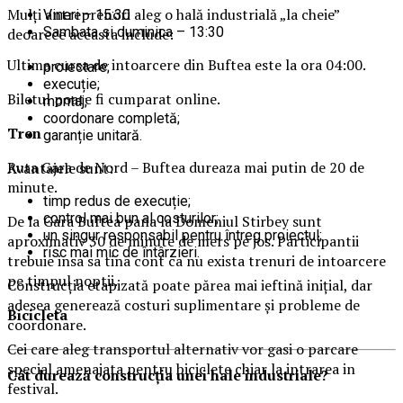
Mulți antreprenori aleg o hală industrială „la cheie”
Vineri – 15:30
Sambata si duminica – 13:30
deoarece aceasta include:
Ultima cursa de intoarcere din Buftea este la ora 04:00.
proiectare;
execuție;
Biletul poate fi cumparat online.
montaj;
coordonare completă;
Tren
garanție unitară.
Ruta Gara de Nord – Buftea dureaza mai putin de 20 de
Avantajele sunt:
minute.
timp redus de execuție;
control mai bun al costurilor;
De la Gara Buftea pana la Domeniul Stirbey sunt
un singur responsabil pentru întreg proiectul;
aproximativ 30 de minute de mers pe jos. Participantii
risc mai mic de întârzieri.
trebuie insa sa tina cont ca nu exista trenuri de intoarcere
pe timpul noptii.
Construcția etapizată poate părea mai ieftină inițial, dar
adesea generează costuri suplimentare și probleme de
Biciclet
a
coordonare.
Cei care aleg transportul alternativ vor gasi o parcare
special amenajata pentru biciclete chiar la intrarea in
Cât durează construcția unei hale industriale?
festival.