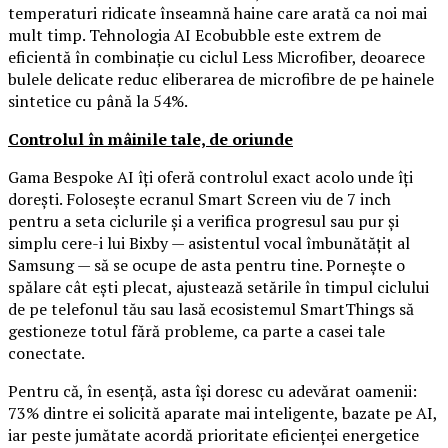
temperaturi ridicate înseamnă haine care arată ca noi mai
mult timp. Tehnologia AI Ecobubble este extrem de
eficientă în combinație cu ciclul Less Microfiber, deoarece
bulele delicate reduc eliberarea de microfibre de pe hainele
sintetice cu până la 54%.
Controlul în mâinile tale, de oriunde
Gama Bespoke AI îți oferă controlul exact acolo unde îți
dorești. Folosește ecranul Smart Screen viu de 7 inch
pentru a seta ciclurile și a verifica progresul sau pur și
simplu cere-i lui Bixby — asistentul vocal îmbunătățit al
Samsung — să se ocupe de asta pentru tine. Pornește o
spălare cât ești plecat, ajustează setările în timpul ciclului
de pe telefonul tău sau lasă ecosistemul SmartThings să
gestioneze totul fără probleme, ca parte a casei tale
conectate.
Pentru că, în esență, asta își doresc cu adevărat oamenii:
73% dintre ei solicită aparate mai inteligente, bazate pe AI,
iar peste jumătate acordă prioritate eficienței energetice