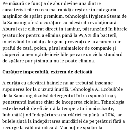
Pe măsură ce funcția de abur devine una dintre
caracteristicile cu cea mai rapidă creștere în categoria
mașinilor de spălat premium, tehnologia Hygiene Steam de
la Samsung oferă o curățare cu adevărat revoluționară.
Aburul este eliberat direct în tambur, pătrunzând în fibrele
țesăturilor pentru a elimina până la 99,9% din bacterii,
inactivând totodată alergenii proveniți de la acarienii din
praful de casă, polen, părul animalelor de companie și
ciuperci: amenințările invizibile pe care un ciclu standard
de spălare pur și simplu nu le poate elimina.
Curățare impecabilă, extrem de delicată
A curăța cu adevărat hainele nu ar trebui să însemne
supunerea lor la o uzură inutilă. Tehnologia AI Ecobubble
de la Samsung dizolvă detergentul într-o spumă fină și
penetrantă înainte chiar de începerea ciclului. Tehnologia
este deosebit de eficientă la temperaturi mai scăzute,
îmbunătățind îndepărtarea murdăriei cu până la 20%, iar
bulele ajută la îndepărtarea murdăriei de pe țesături fără a
recurge la căldură ridicată. Mai puține spălări la