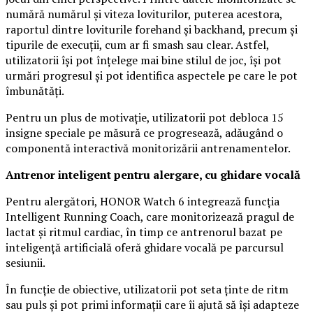
numără numărul și viteza loviturilor, puterea acestora,
raportul dintre loviturile forehand și backhand, precum și
tipurile de execuții, cum ar fi smash sau clear. Astfel,
utilizatorii își pot înțelege mai bine stilul de joc, își pot
urmări progresul și pot identifica aspectele pe care le pot
îmbunătăți.
Pentru un plus de motivație, utilizatorii pot debloca 15
insigne speciale pe măsură ce progresează, adăugând o
componentă interactivă monitorizării antrenamentelor.
Antrenor inteligent pentru alergare, cu ghidare vocală
Pentru alergători, HONOR Watch 6 integrează funcția
Intelligent Running Coach, care monitorizează pragul de
lactat și ritmul cardiac, în timp ce antrenorul bazat pe
inteligență artificială oferă ghidare vocală pe parcursul
sesiunii.
În funcție de obiective, utilizatorii pot seta ținte de ritm
sau puls și pot primi informații care îi ajută să își adapteze