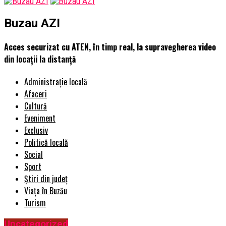
Buzau AZI
Acces securizat cu ATEN, în timp real, la supravegherea video
din locații la distanță
Administrație locală
Afaceri
Cultură
Eveniment
Exclusiv
Politică locală
Social
Sport
Știri din județ
Viața în Buzău
Turism
Uncategorized