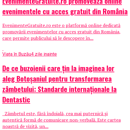
EvenimenteGratuite.ro promovează online
evenimentele cu acces gratuit din România
EvenimenteGratuite.ro este o platformă online dedicată
promovării evenimentelor cu acces gratuit din România,
care permite publicului să le descopere în...
Viața în Buzău
4 zile inainte
De ce buzoienii care țin la imaginea lor
aleg Botoșaniul pentru transformarea
zâmbetului: Standarde internaționale la
Dentastic
Zâmbetul este, fără îndoială, cea mai puternică și
autentică formă de comunicare non-verbală. Este cartea
noastră de vizită, un...