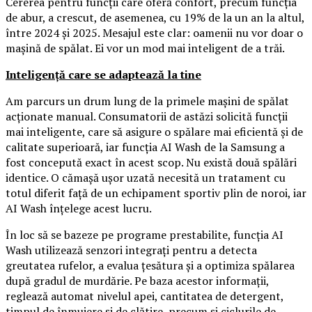
Cererea pentru funcții care oferă confort, precum funcția
de abur, a crescut, de asemenea, cu 19% de la un an la altul,
între 2024 și 2025. Mesajul este clar: oamenii nu vor doar o
mașină de spălat. Ei vor un mod mai inteligent de a trăi.
Inteligență care se adaptează la tine
Am parcurs un drum lung de la primele mașini de spălat
acționate manual. Consumatorii de astăzi solicită funcții
mai inteligente, care să asigure o spălare mai eficientă și de
calitate superioară, iar funcția AI Wash de la Samsung a
fost concepută exact în acest scop. Nu există două spălări
identice. O cămașă ușor uzată necesită un tratament cu
totul diferit față de un echipament sportiv plin de noroi, iar
AI Wash înțelege acest lucru.
În loc să se bazeze pe programe prestabilite, funcția AI
Wash utilizează senzori integrați pentru a detecta
greutatea rufelor, a evalua țesătura și a optimiza spălarea
după gradul de murdărie. Pe baza acestor informații,
reglează automat nivelul apei, cantitatea de detergent,
timpul de înmuiere și de clătire, precum și ciclurile de