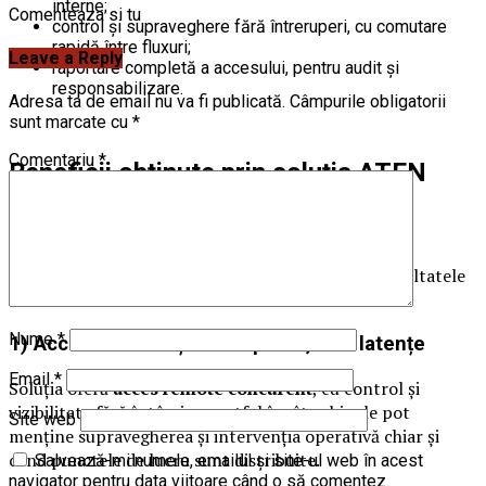
interne;
Comenteaza si tu
control și supraveghere fără întreruperi, cu comutare
rapidă între fluxuri;
Leave a Reply
raportare completă a accesului, pentru audit și
responsabilizare.
Adresa ta de email nu va fi publicată.
Câmpurile obligatorii
sunt marcate cu
*
Comentariu
*
Beneficii obținute prin soluția ATEN
DigiKVM™
Implementarea a vizat în mod direct performanța,
securitatea și operabilitatea în scenarii critice. Rezultatele
au urmărit beneficii clare:
Nume
*
1) Acces la distanță în timp real, fără latențe
Email
*
Soluția oferă
acces remote concurent
, cu control și
vizibilitate fără întârziere, astfel încât echipele pot
Site web
menține supravegherea și intervenția operativă chiar și
când punctele de lucru sunt distribuite.
Salvează-mi numele, emailul și site-ul web în acest
navigator pentru data viitoare când o să comentez.