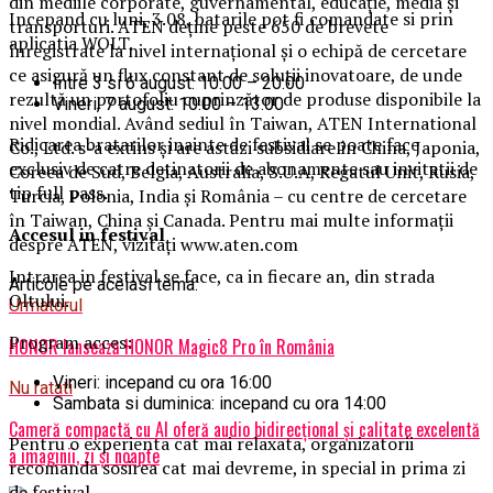
din mediile corporate, guvernamental, educație, media și
Incepand cu luni, 3.08, batarile pot fi comandate si prin
transporturi. ATEN deține peste 650 de brevete
aplicatia WOLT.
înregistrate la nivel internațional și o echipă de cercetare
ce asigură un flux constant de soluții inovatoare, de unde
Intre 3 si 6 august: 10:00 – 20:00
rezultă un portofoliu cuprinzător de produse disponibile la
Vineri, 7 august: 10:00 – 13:00
nivel mondial. Având sediul în Taiwan, ATEN International
Ridicarea bratarilor inainte de festival se poate face
Co., Ltd. s-a extins și are astăzi subsidiare în China, Japonia,
exclusiv de catre detinatorii de abonamente sau invitatii de
Coreea de Sud, Belgia, Australia, S.U.A, Regatul Unit, Rusia,
tip full pass.
Turcia, Polonia, India și România – cu centre de cercetare
în Taiwan, China și Canada. Pentru mai multe informații
Accesul i
n festival
despre ATEN, vizitați www.aten.com
Intrarea in festival se face, ca in fiecare an, din strada
Articole pe aceiasi tema:
Oltului.
Urmatorul
Program acces:
HONOR lansează HONOR Magic8 Pro în România
Vineri: incepand cu ora 16:00
Nu ratati
Sambata si duminica: incepand cu ora 14:00
Cameră compactă cu AI oferă audio bidirecțional și calitate excelentă
Pentru o experienta cat mai relaxata, organizatorii
a imaginii, zi și noapte
recomanda sosirea cat mai devreme, in special in prima zi
de festival.