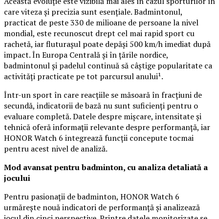
Această evoluție este vizibilă mai ales în cazul sporturilor în
care viteza și precizia sunt esențiale. Badmintonul,
practicat de peste 330 de milioane de persoane la nivel
mondial, este recunoscut drept cel mai rapid sport cu
rachetă, iar fluturașul poate depăși 500 km/h imediat după
impact. În Europa Centrală și în țările nordice,
badmintonul și padelul continuă să câștige popularitate ca
activități practicate pe tot parcursul anului¹.
Într-un sport în care reacțiile se măsoară în fracțiuni de
secundă, indicatorii de bază nu sunt suficienți pentru o
evaluare completă. Datele despre mișcare, intensitate și
tehnică oferă informații relevante despre performanță, iar
HONOR Watch 6 integrează funcții concepute tocmai
pentru acest nivel de analiză.
Mod avansat pentru badminton, cu analiza detaliată a
jocului
Pentru pasionații de badminton, HONOR Watch 6
urmărește nouă indicatori de performanță și analizează
jocul din cinci perspective. Printre datele monitorizate se