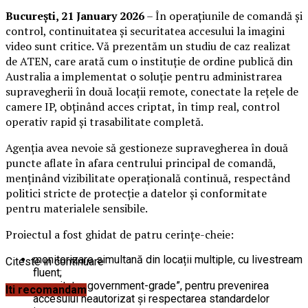
București,
21 January 2026
– În operațiunile de comandă și
control, continuitatea și securitatea accesului la imagini
video sunt critice. Vă prezentăm un studiu de caz realizat
de ATEN, care arată cum o instituție de ordine publică din
Australia a implementat o soluție pentru administrarea
supravegherii în două locații remote, conectate la rețele de
camere IP, obținând acces criptat, în timp real, control
operativ rapid și trasabilitate completă.
Agenția avea nevoie să gestioneze supravegherea în două
puncte aflate în afara centrului principal de comandă,
menținând vizibilitate operațională continuă, respectând
politici stricte de protecție a datelor și conformitate
pentru materialele sensibile.
Proiectul a fost ghidat de patru cerințe-cheie:
monitorizare simultană din locații multiple, cu livestream
Citeste in continuare
fluent;
securitate „government-grade”, pentru prevenirea
Iti recomandam
accesului neautorizat și respectarea standardelor