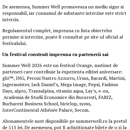
De asemenea, Summer Well promoveaza un mediu sigur si
responsabil, iar consumul de substante interzise este strict
interzis.
Regulamentul complet, impreuna cu lista obiectelor
permise si interzise, poate fi consultat pe site-ul oficial al
festivalului.
Un festival construit
impreuna cu partenerii sai
Summer Well 2026 este un festival Orange, sustinut de
parteneri care contribuie la experienta editiei aniversare:
glo™, ING, Peroni Nastro Azzurro, Ursus, Bacardi, Martini,
Jagermeister, Jack Daniel’s, Mega Image, Pepsi, Fashion
Days, alpro, Transalpina, vitamin aqua, Lay’s, e-on,
Academia de Studii Economice din Bucuresti, FABIZ,
Bucharest Business School, biciclop, syoss,
InterContinental Athénée Palace, Secom.
Abonamentele sunt disponibile pe summerwell.ro la pretul
de 513 lei. De asemenea, pot fi achizitionate bilete de o zi la