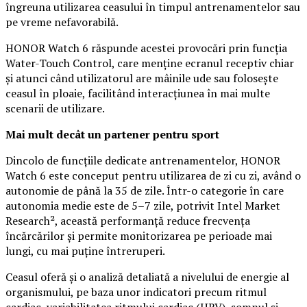
îngreuna utilizarea ceasului în timpul antrenamentelor sau
pe vreme nefavorabilă.
HONOR Watch 6 răspunde acestei provocări prin funcția
Water-Touch Control, care menține ecranul receptiv chiar
și atunci când utilizatorul are mâinile ude sau folosește
ceasul în ploaie, facilitând interacțiunea în mai multe
scenarii de utilizare.
Mai mult decât un partener pentru sport
Dincolo de funcțiile dedicate antrenamentelor, HONOR
Watch 6 este conceput pentru utilizarea de zi cu zi, având o
autonomie de până la 35 de zile. Într-o categorie în care
autonomia medie este de 5–7 zile, potrivit Intel Market
Research², această performanță reduce frecvența
încărcărilor și permite monitorizarea pe perioade mai
lungi, cu mai puține întreruperi.
Ceasul oferă și o analiză detaliată a nivelului de energie al
organismului, pe baza unor indicatori precum ritmul
cardiac, variabilitatea ritmului cardiac (HRV), somnul și