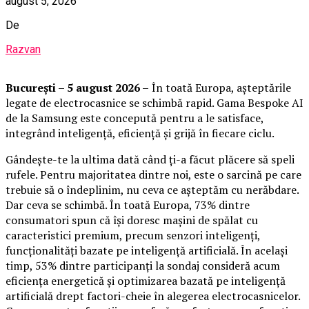
august 5, 2026
De
Razvan
București – 5 august 2026 –
În toată Europa, așteptările
legate de electrocasnice se schimbă rapid. Gama Bespoke AI
de la Samsung este concepută pentru a le satisface,
integrând inteligență, eficiență și grijă în fiecare ciclu.
Gândește-te la ultima dată când ți-a făcut plăcere să speli
rufele. Pentru majoritatea dintre noi, este o sarcină pe care
trebuie să o îndeplinim, nu ceva ce așteptăm cu nerăbdare.
Dar ceva se schimbă. În toată Europa, 73% dintre
consumatori spun că își doresc mașini de spălat cu
caracteristici premium, precum senzori inteligenți,
funcționalități bazate pe inteligență artificială. În același
timp, 53% dintre participanți la sondaj consideră acum
eficiența energetică și optimizarea bazată pe inteligență
artificială drept factori-cheie în alegerea electrocasnicelor.