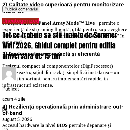
2) Calitate video superioară pentru monitorizare
multi-sit
Uncategorized
Funcționalitatea
Panel Array Mode™ Live+
permite o
experiență de streaming fluentă, utilă pentru supraveghere
Tot ce trebuie sa stii inainte de Summer
simultană și pentru menținerea „situational awareness” în
timp real.
Well 2026. Ghidul complet pentru editia
3) Implementare compactă și eficientă
aniversara de 15 ani
Designul compact al componentelor (DigiProcessor)
optimizează spațiul din rack și simplifică instalarea – un
avantaj important pentru implementări rapide, în
infrastructuri existente.
Publicat
acum 4 zile
4) Reziliență operațională prin administrare out-
pe
of-band
august 5, 2026
Accesul hardware la nivel
BIOS
permite depanare și
De