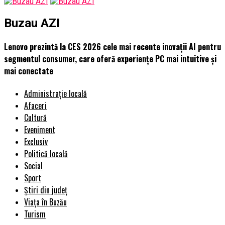
Buzau AZI
Lenovo prezintă la CES 2026 cele mai recente inovații AI pentru
segmentul consumer, care oferă experiențe PC mai intuitive și
mai conectate
Administrație locală
Afaceri
Cultură
Eveniment
Exclusiv
Politică locală
Social
Sport
Știri din județ
Viața în Buzău
Turism