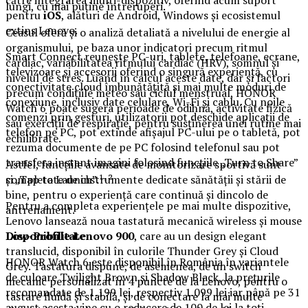
lungi, cu mai puține întreruperi.
pentru
iOS
, alături de Android, Windows și ecosistemul
extins Lenovo.
Ceasul oferă și o analiză detaliată a nivelului de energie al
organismului, pe baza unor indicatori precum ritmul
Smart Connect reunește PC-uri, tablete, telefoane, ecrane,
cardiac, variabilitatea ritmului cardiac (HRV), somnul și
televizoare și accesorii oferind o singură experiență, cu
nivelul de stres. Luând în calcul aceste date, dar și factori
conectivitate cloud îmbunătățită și mai multe moduri de
precum condițiile meteo sau ciclul menstrual, HONOR
conexiune, inclusiv date celulare, Wi-Fi și cablu. Cu noile
Watch 6 poate sugera perioade de odihnă, activitate fizică
comenzi prin gesturi, utilizatorii pot deschide aplicații de
sau exerciții de respirație, pentru susținerea unei rutine mai
telefon pe PC, pot extinde afișajul PC-ului pe o tabletă, pot
echilibrate.
rezuma documente de pe PC folosind telefonul sau pot
transfera instant imagini folosind funcțiile „Turn to Share”
Astfel, funcțiile avansate de monitorizare sportivă sunt
,
completate de instrumente dedicate sănătății și stării de
și „Tap to Launch”.¹
²
bine, pentru o experiență care continuă și dincolo de
Pentru a completa experiențele pe mai multe dispozitive,
antrenament.
Lenovo lansează noua tastatură mecanică wireless și mouse
Disponibilitate
Low-Profile Lenovo 900
, care au un design elegant
translucid, disponibil în culorile Thunder Grey și Cloud
HONOR Watch 6 este disponibil în România în variantele
Grey. Tastatura dispune, de asemenea, de un switch
de culoare Twilight Brown și Shadow Black, la prețurile
mecanic personalizat în 4 puncte de la Lenovo, pentru o
recomandate de 1.199 lei, respectiv 1.099 lei iar până pe 31
tastare fluidă și stabilă, și de conectare la mai multe
august acesta vine cu o reducere de 100 de lei la toți