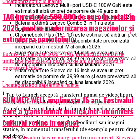
Uncategorized
4 zile inainte
Încărcătorul Lenovo Multi-port USB-C 100W GaN este
estimat să aibă un preț de pornire de 49 euro și
TAG investește 500.000 de euro în retail în
disponibilitate preconizată începând cu luna mai 2026.
Bateria externă Lenovo Combo 2-in-1 nu este
2026, pentru modernizarea magazinelor și
disponibilă în EMEA.
Chromebook Plus (15”, 10) este estimat să aibă un preț
extinderea portofoliului
de pornire de 499 euro și disponibilitate preconizată
începând cu trimestrul IV al anului 2025.
Husa Yoga Tote Sleeve de 14 inch va avea un preț
București, 3 august 2026 – TAG, producător român de
estimativ de pornire de 34,99 euro și este prevăzută să
uniforme medicale cu peste 20 de ani de experiență și
fie disponibilă începând cu luna ianuarie 2026.
operatorul celei...
Husa Yoga Tote Sleeve de 16 inch va avea un preț
estimativ de pornire de 39,99 euro și este prevăzută să
fie disponibilă începând cu luna ianuarie 2026.
Uncategorized
o săptămână inainte
1
Tap to Launch acceptă transferul numai de videoclipuri,
SUMMER WELL implineste 15 ani. Festivalul
fotografii, fotografii live și fotografii în mișcare.
Transferurile sunt limitate la formatele media permise de
care a transformat muzica intr-un univers
aplicație. Utilizatorii sunt responsabili pentru alegerea
cultural revine in august
formatului preferat, cum ar fi videoclipuri sau imagini
statice, în momentul transferului (de exemplu pentru drag
and drop).
Exista festivaluri la care mergi pentru un concert. Si exista