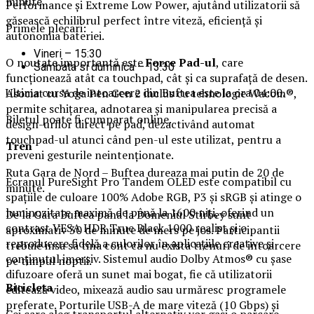
minute.
Performance și Extreme Low Power, ajutând utilizatorii să
găsească echilibrul perfect între viteză, eficiență și
Primele plecari:
autonomia bateriei.
Vineri – 15:30
O noutate importantă este
Force Pad-ul
, care
Sambata si duminica – 13:30
funcționează atât ca touchpad, cât și ca suprafață de desen.
Ultima cursa de intoarcere din Buftea este la ora 04:00.
Asociat cu Yoga Pen Gen 2 inclus cu tehnologie Wacom®,
permite schițarea, adnotarea și manipularea precisă a
Biletul poate fi cumparat online.
design-urilor direct pe pad, dezactivând automat
touchpad-ul atunci când pen-ul este utilizat, pentru a
Tren
preveni gesturile neintenționate.
Ruta Gara de Nord – Buftea dureaza mai putin de 20 de
Ecranul PureSight Pro Tandem OLED este compatibil cu
minute.
spațiile de culoare 100% Adobe RGB, P3 și sRGB și atinge o
luminozitate maximă de până la 1600 niți, oferind un
De la Gara Buftea pana la Domeniul Stirbey sunt
contrast VESA HDR True Black 1000 realist și o
aproximativ 30 de minute de mers pe jos. Participantii
reproducere fidelă a culorilor în aplicațiile creative și
trebuie insa sa tina cont ca nu exista trenuri de intoarcere
conținutul imersiv. Sistemul audio Dolby Atmos® cu șase
pe timpul noptii.
difuzoare oferă un sunet mai bogat, fie că utilizatorii
Biciclet
a
editează video, mixează audio sau urmăresc programele
preferate. Porturile USB-A de mare viteză (10 Gbps) și
Cei care aleg transportul alternativ vor gasi o parcare