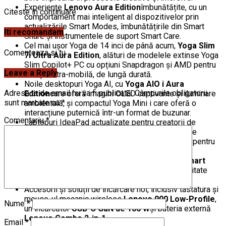
Experiențe
Lenovo Aura Edition
îmbunătățite, cu un
Citeste in continuare
comportament mai inteligent al dispozitivelor prin
actualizările Smart Modes, îmbunătățirile din Smart
Iti recomandam
Share și instrumentele de suport Smart Care.
Cel mai ușor Yoga de 14 inci de până acum,
Yoga Slim
Comenteaza si tu
7i Ultra Aura Edition
, alături de modelele extinse Yoga
Slim Copilot+ PC cu opțiuni Snapdragon și AMD pentru
Leave a Reply
creație ultra-mobilă, de lungă durată.
Noile desktopuri Yoga AI, cu
Yoga AIO i Aura
Adresa ta de email nu va fi publicată.
Câmpurile obligatorii
Edition
care oferă imagini OLED captivante și iluminare
sunt marcate cu
*
ambientală, și compactul Yoga Mini i care oferă o
interacțiune puternică într-un format de buzunar.
Comentariu
*
Laptopuri IdeaPad actualizate pentru creatorii de
conținut obișnuiți, inclusiv
IdeaPad Pro 5i
și noile
modele
IdeaPad 5a/5x 2-în-1
cu suport flexibil pentru
pen.
Un ecosistem mai conectat datorită
Lenovo Smart
Connect
, acum cu suport iOS, funcții de continuitate
îmbunătățite și comenzi prin gesturi.
Accesorii și soluții de încărcare noi, inclusiv tastatura și
mouse-ul mecanic wireless
Lenovo 900 Low-Profile
,
Nume
*
un încărcător
USB-C GaN de 100 W
și bateria externă
Lenovo Combo 2-in-1
.
Email
*