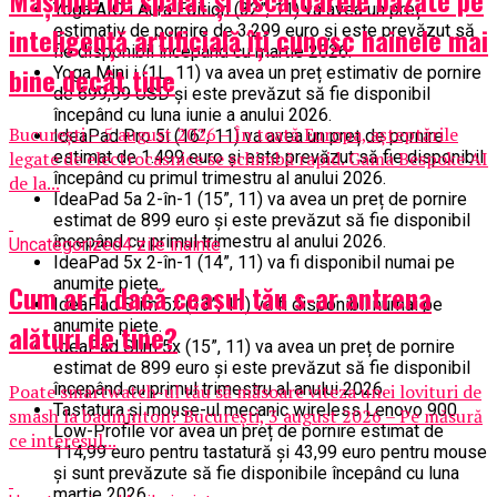
Mașinile de spălat și uscătoarele bazate pe
Yoga AIO i Aura Edition (32”, 11) va avea un preț
estimativ de pornire de 3.299 euro și este prevăzut să
inteligență artificială îți cunosc hainele mai
fie disponibil începând cu martie 2026.
bine decât tine
Yoga Mini i (1L, 11) va avea un preț estimativ de pornire
de 699,99 USD și este prevăzut să fie disponibil
începând cu luna iunie a anului 2026.
București – 5 august 2026 – În toată Europa, așteptările
IdeaPad Pro 5i (16”, 11) va avea un preț de pornire
estimat de 1.499 euro și este prevăzut să fie disponibil
legate de electrocasnice se schimbă rapid. Gama Bespoke AI
începând cu primul trimestru al anului 2026.
de la...
IdeaPad 5a 2-în-1 (15”, 11) va avea un preț de pornire
estimat de 899 euro și este prevăzut să fie disponibil
începând cu primul trimestru al anului 2026.
Uncategorized
4 zile inainte
IdeaPad 5x 2-în-1 (14”, 11) va fi disponibil numai pe
anumite piețe.
Cum ar fi dacă ceasul tău s-ar antrena
IdeaPad Slim 5x (13”, 11) va fi disponibil numai pe
anumite piețe.
alături de tine?
IdeaPad Slim 5x (15”, 11) va avea un preț de pornire
estimat de 899 euro și este prevăzut să fie disponibil
începând cu primul trimestru al anului 2026.
Poate smartwatch-ul tău să măsoare viteza unei lovituri de
Tastatura și mouse-ul mecanic wireless Lenovo 900
smash la badminton? București, 3 august 2026 – Pe măsură
Low-Profile vor avea un preț de pornire estimat de
ce interesul...
114,99 euro pentru tastatură și 43,99 euro pentru mouse
și sunt prevăzute să fie disponibile începând cu luna
martie 2026.