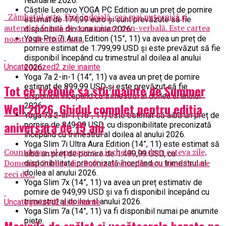
februarie 2026.
Căștile Lenovo YOGA PC Edition au un preț de pornire
Zâmbetul este, fără îndoială, cea mai puternică și
estimat de 174,99 euro și sunt prevăzute să fie
autentică formă de comunicare non-verbală. Este cartea
disponibile din luna iunie 2026.
noastră de vizită, un...
Yoga Pro 7i Aura Edition (15”, 11) va avea un preț de
pornire estimat de 1.799,99 USD și este prevăzut să fie
disponibil începând cu trimestrul al doilea al anului
Uncategorized
2 zile inainte
2026.
Yoga 7a 2-in-1 (14”, 11) va avea un preț de pornire
estimat de 899,99 USD și este prevăzut să fie
Tot ce trebuie sa stii inainte de Summer
disponibil începând cu trimestrul al doilea al anului
Well 2026. Ghidul complet pentru editia
2026.
Yoga 7a 2-în-1 (16”, 11) este estimat să aibă un preț de
aniversara de 15 ani
pornire de 849,99 USD, cu disponibilitate preconizată
începând cu trimestrul al doilea al anului 2026.
Yoga Slim 7i Ultra Aura Edition (14”, 11) este estimat să
Countdown-ul aproape s-a incheiat. In doar cateva zile,
aibă un preț de pornire de 1.499,99 USD, cu
Domeniul Stirbey din Buftea devine din nou locul in care
disponibilitate preconizată începând cu trimestrul al
doilea al anului 2026.
zeci de...
Yoga Slim 7x (14”, 11) va avea un preț estimativ de
pornire de 949,99 USD și va fi disponibil începând cu
trimestrul al doilea al anului 2026.
Uncategorized
2 zile inainte
Yoga Slim 7a (14”, 11) va fi disponibil numai pe anumite
piețe.