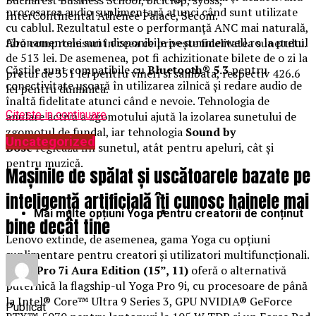
procesarea audio suplimentară atunci când sunt utilizate
InterContinental Athénée Palace, Secom.
cu cablul. Rezultatul este o performanță ANC mai naturală,
Abonamentele sunt disponibile pe summerwell.ro la pretul
fără compromisuri în ceea ce privește fidelitatea sunetului.
de 513 lei. De asemenea, pot fi achizitionate bilete de o zi la
Căștile sunt compatibile cu
Bluetooth® 5.3
pentru
pretul de 351 lei pentru vineri si sambata, respectiv 426.6
conectivitate ușoară în utilizarea zilnică și redare audio de
lei pentru duminica.
înaltă fidelitate atunci când e nevoie. Tehnologia de
Citeste in continuare
anulare activă a zgomotului ajută la izolarea sunetului de
zgomotul de fundal, iar tehnologia
Sound by
Uncategorized
Bose
reglează fin sunetul, atât pentru apeluri, cât și
pentru muzică.
Mașinile de spălat și uscătoarele bazate pe
inteligență artificială îți cunosc hainele mai
Mai multe opțiuni Yoga pentru creatorii de conținut
bine decât tine
Lenovo extinde, de asemenea, gama Yoga cu opțiuni
suplimentare pentru creatori și utilizatori multifuncționali.
Yoga Pro 7i Aura Edition (15”, 11)
oferă o alternativă
puternică la flagship-ul Yoga Pro 9i, cu procesoare de până
la Intel® Core™ Ultra 9 Series 3, GPU NVIDIA® GeForce
Publicat