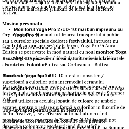
Thunderbolt™ 4 ajută la reducerea blocajelor, permițând
special amenajata pentru biciclete chiar la intrarea in
transferuri mai rapide și fluxuri de lucru mai eficiente.
festival.
Masina
personal
a
Monitorul Yoga Pro 27UD-10: mai bun împreună cu
Organizatorii recomanda utilizarea transportului public
Yoga Pro 9i
sau a curselor speciale dedicate festivalului, intrucat nu
Când utilizatorii lucrează de la birou, Yoga Pro 9i Aura
exista parcare destinata publicului.
Edition se potrivește în mod natural cu noul
monitor Yoga
Daca alegi totusi sa vii cu masina, sunt recomandate rutele
Pro 27UD-10
, partenerul ideal datorită nivelului ridicat de
alternative Chitila – Buftea sau Corbeanca – Buftea.
acuratețe a culorilor.
Puncte de prim ajutor
Monitorul Yoga Pro 27UD-10 oferă o consistență
superioară a culorilor prin intermediul ecranului
Mai multe puncte medicale vor fi disponibile in interiorul
PureSight Pro OLED
, care poate fi calibrat direct cu Yoga
festivalului si vor fi marcate pe harta din aplicatia Summer
Pro 9i prin
Lenovo Color Sync Mode
. Această funcție
Well.
asigură utilizarea aceluiași spațiu de culoare pe ambele
ecrane, pentru o redare uniformă a culorilor în fluxurile de
Top-up rapid pentru plati i
n festival
lucru creative, și se activează automat atunci când
monitorul este conectat la Yoga Pro 9i. Utilizatorii pot
Bratara de acces include un cod PIN care permite
dezactiva Color Sync Mode oricând din setările
alimentarea online a contului, direct pe platforma Summer