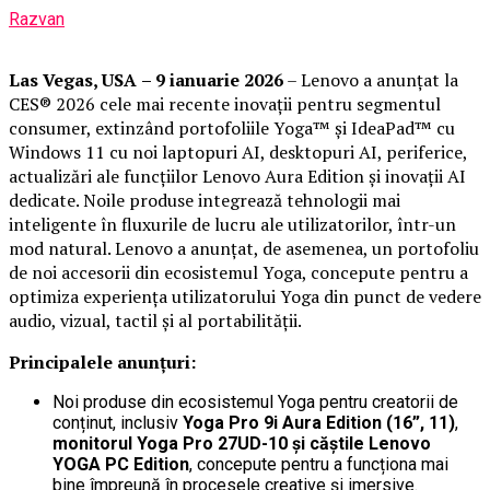
Razvan
Las Vegas, USA
– 9 ianuarie 2026
– Lenovo a anunțat la
CES® 2026 cele mai recente inovații pentru segmentul
consumer, extinzând portofoliile Yoga™ și IdeaPad™ cu
Windows 11 cu noi laptopuri AI, desktopuri AI, periferice,
actualizări ale funcțiilor Lenovo Aura Edition și inovații AI
dedicate. Noile produse integrează tehnologii mai
inteligente în fluxurile de lucru ale utilizatorilor, într-un
mod natural. Lenovo a anunțat, de asemenea, un portofoliu
de noi accesorii din ecosistemul Yoga, concepute pentru a
optimiza experiența utilizatorului Yoga din punct de vedere
audio, vizual, tactil și al portabilității.
Principalele anunțuri:
Noi produse din ecosistemul Yoga pentru creatorii de
conținut, inclusiv
Yoga Pro 9i Aura Edition (16”, 11)
,
monitorul Yoga Pro 27UD-10 și căștile Lenovo
YOGA PC Edition
, concepute pentru a funcționa mai
bine împreună în procesele creative și imersive.