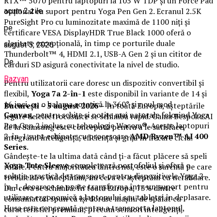
RTX™ 5070 pentru laptopuri la 105 W TDP și un Force Pad
opțional cu suport pentru Yoga Pen Gen 2. Ecranul 2.5K
acum 2 zile
PureSight Pro cu luminozitate maximă de 1100 niți și
pe
certificare VESA DisplayHDR True Black 1000 oferă o
claritate excepțională, în timp ce porturile duale
august 5, 2026
Thunderbolt™ 4, HDMI 2.1, USB-A Gen 2 și un cititor de
De
carduri SD asigură conectivitate la nivel de studio.
Razvan
Pentru utilizatorii care doresc un dispozitiv convertibil și
flexibil,
Yoga 7a 2-în-1
este disponibil în variante de 14 și
16 inci, cu o balama rotativă la 360° și noul mod
București – 5 august 2026 –
În toată Europa, așteptările
Canvas,
pentru schițe și notițe mai naturale folosind Yoga
legate de electrocasnice se schimbă rapid. Gama Bespoke AI
Pen Gen 2 inclus, cu tehnologie Wacom®. Aceste laptopuri
de la Samsung este concepută pentru a le satisface,
2-în-1 sunt echipate cu procesoare
AMD Ryzen™ AI 400
integrând inteligență, eficiență și grijă în fiecare ciclu.
Series
.
Gândește-te la ultima dată când ți-a făcut plăcere să speli
Yoga Tote Sleeve
completează portofoliul și oferă o
rufele. Pentru majoritatea dintre noi, este o sarcină pe care
soluție practică de transport pentru dispozitivele Yoga 2-
trebuie să o îndeplinim, nu ceva ce așteptăm cu nerăbdare.
în-1, deoarece se poate transforma într-un suport pentru
Dar ceva se schimbă. În toată Europa, 73% dintre
utilizare ergonomică a laptopului sau tabletei în deplasare.
consumatori spun că își doresc mașini de spălat cu
Husa este concepută pentru a transporta laptopul,
caracteristici premium, precum senzori inteligenți,