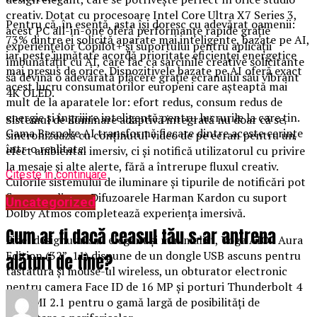
creativ. Dotat cu procesoare Intel Core Ultra X7 Series 3,
Pentru că, în esență, asta își doresc cu adevărat oamenii:
acest PC all-in-one oferă performanțe rapide grație
73% dintre ei solicită aparate mai inteligente, bazate pe AI,
experiențelor Copilot+ și suportului pentru aplicații
iar peste jumătate acordă prioritate eficienței energetice
îmbunătățit cu AI, care fac ca sarcinile creative solicitante
mai presus de orice. Dispozitivele bazate pe AI oferă exact
să devină o adevărată plăcere grație ecranului său vibrant
acest lucru consumatorilor europeni care așteaptă mai
4K OLED.
mult de la aparatele lor: efort redus, consum redus de
energie și îngrijire inteligentă pentru lucrurile la care țin.
Sistemul de iluminare adaptivă integrată nu doar că se
Gama Bespoke AI transformă fiecare dintre aceste cerințe
sincronizează cu conținutul video de pe ecran pentru un
într-o realitate.
efect ambiental imersiv, ci și notifică utilizatorul cu privire
la mesaje și alte alerte, fără a întrerupe fluxul creativ.
Citeste in continuare
Culorile sistemului de iluminare și tipurile de notificări pot
fi personalizate. Difuzoarele Harman Kardon cu suport
Uncategorized
Dolby Atmos completează experiența imersivă.
Cum ar fi dacă ceasul tău s-ar antrena
Fidel designului său elegant și minimalist, Yoga AIO i Aura
Edition (32”, 11) dispune de un dongle USB ascuns pentru
alături de tine?
tastatura și mouse-ul wireless, un obturator electronic
pentru camera Face ID de 16 MP și porturi Thunderbolt 4
și HDMI 2.1 pentru o gamă largă de posibilități de