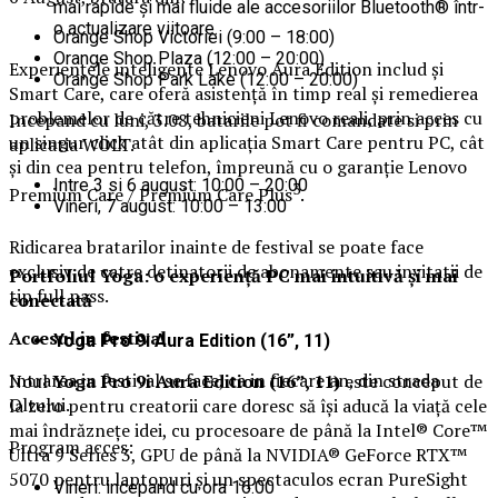
mai rapide și mai fluide ale accesoriilor Bluetooth® într-
o actualizare viitoare.
Orange Shop Victoriei (9:00 – 18:00)
Orange Shop Plaza (12:00 – 20:00)
Experiențele inteligente Lenovo Aura Edition includ și
Orange Shop Park Lake (12:00 – 20:00)
Smart Care, care oferă asistență în timp real și remedierea
problemelor de către tehnicieni Lenovo reali, prin acces cu
Incepand cu luni, 3.08, batarile pot fi comandate si prin
un singur click atât din aplicația Smart Care pentru PC, cât
aplicatia WOLT.
și din cea pentru telefon, împreună cu o garanție Lenovo
Intre 3 si 6 august: 10:00 – 20:00
3
Premium Care / Premium Care Plus
.
Vineri, 7 august: 10:00 – 13:00
Ridicarea bratarilor inainte de festival se poate face
exclusiv de catre detinatorii de abonamente sau invitatii de
Portfoliul Yoga:
o experiență PC mai intuitivă și mai
tip full pass.
conectată
Accesul i
n festival
Yoga Pro 9i Aura Edition (16”, 11)
Intrarea in festival se face, ca in fiecare an, din strada
Noul
Yoga Pro 9i Aura Edition (16”, 11)
este conceput de
Oltului.
la zero pentru creatorii care doresc să își aducă la viață cele
mai îndrăznețe idei, cu procesoare de până la Intel® Core™
Program acces:
Ultra 9 Series 3, GPU de până la NVIDIA® GeForce RTX™
5070 pentru laptopuri și un spectaculos ecran PureSight
Vineri: incepand cu ora 16:00