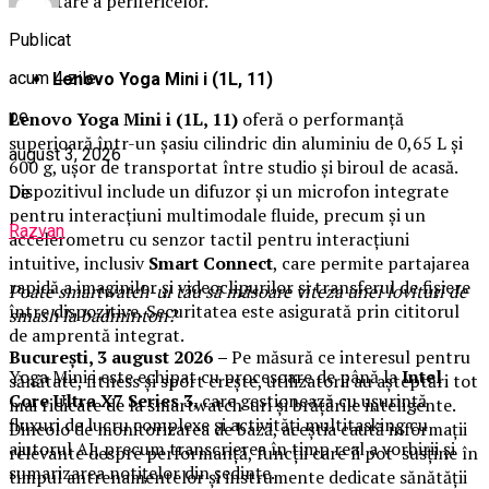
conectare a perifericelor.
Publicat
acum 4 zile
Lenovo Yoga Mini i (1L, 11)
pe
Lenovo Yoga Mini i (1L, 11)
oferă o performanță
superioară într-un șasiu cilindric din aluminiu de 0,65 L și
august 3, 2026
600 g, ușor de transportat între studio și biroul de acasă.
Dispozitivul include un difuzor și un microfon integrate
De
pentru interacțiuni multimodale fluide, precum și un
Razvan
accelerometru cu senzor tactil pentru interacțiuni
intuitive, inclusiv
Smart Connect
, care permite partajarea
rapidă a imaginilor și videoclipurilor și transferul de fișiere
Poate smartwatch-ul t
ău
să măsoare viteza unei lovituri de
între dispozitive. Securitatea este asigurată prin cititorul
smash la badminton?
de amprentă integrat.
București,
3 august 2026
–
Pe măsură ce interesul pentru
Yoga Mini i este echipat cu procesoare de până la
Intel
sănătate, fitness și sport crește, utilizatorii au așteptări tot
Core Ultra X7 Series 3
, care gestionează cu ușurință
mai ridicate de la smartwatch-uri și brățările inteligente.
fluxuri de lucru complexe și activități multitasking cu
Dincolo de monitorizarea de bază, aceștia caută informații
ajutorul AI, precum transcrierea în timp real a vorbirii și
relevante despre performanță, funcții care îi pot susține în
sumarizarea notițelor din ședințe.
timpul antrenamentelor și instrumente dedicate sănătății