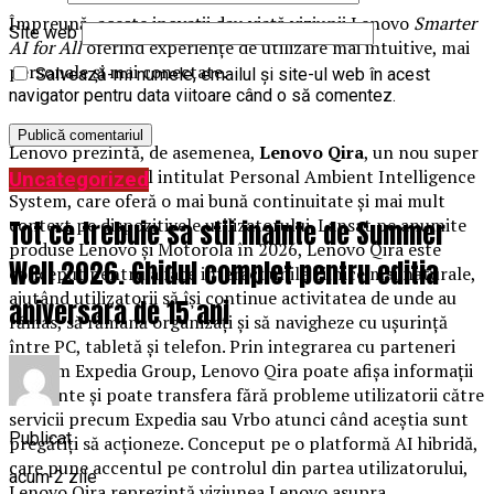
Împreună, aceste inovații dau viață viziunii Lenovo
Smarter
Site web
AI for All
oferind experiențe de utilizare mai intuitive, mai
personale și mai conectate.
Salvează-mi numele, emailul și site-ul web în acest
navigator pentru data viitoare când o să comentez.
Lenovo prezintă, de asemenea,
Lenovo Qira
, un nou super
agent AI personal intitulat Personal Ambient Intelligence
Uncategorized
System, care oferă o mai bună continuitate și mai mult
context pe dispozitivele utilizatorului. Lansat pe anumite
Tot ce trebuie sa stii inainte de Summer
produse Lenovo și Motorola în 2026, Lenovo Qira este
Well 2026. Ghidul complet pentru editia
conceput pentru a face interacțiunile zilnice mai naturale,
ajutând utilizatorii să își continue activitatea de unde au
aniversara de 15 ani
rămas, să rămână organizați și să navigheze cu ușurință
între PC, tabletă și telefon. Prin integrarea cu parteneri
precum Expedia Group, Lenovo Qira poate afișa informații
relevante și poate transfera fără probleme utilizatorii către
servicii precum Expedia sau Vrbo atunci când aceștia sunt
Publicat
pregătiți să acționeze. Conceput pe o platformă AI hibridă,
care pune accentul pe controlul din partea utilizatorului,
acum 2 zile
Lenovo Qira reprezintă viziunea Lenovo asupra