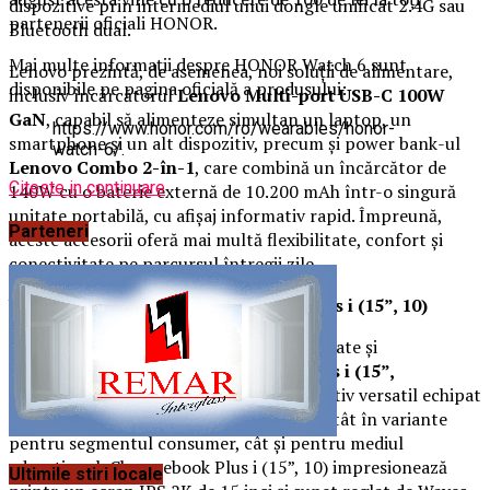
dispozitive prin intermediul unui dongle unificat 2.4G sau
partenerii oficiali HONOR.
Bluetooth dual.
Mai multe informații despre HONOR Watch 6 sunt
Lenovo prezintă, de asemenea, noi soluții de alimentare,
disponibile pe pagina oficială a produsului:
inclusiv încărcătorul
Lenovo Multi-port USB-C 100W
GaN
, capabil să alimenteze simultan un laptop, un
https://www.honor.com/ro/wearables/honor-
smartphone și un alt dispozitiv, precum și power bank-ul
watch-6/.
Lenovo Combo 2-în-1
, care combină un încărcător de
Citeste in continuare
140W cu o baterie externă de 10.200 mAh într-o singură
unitate portabilă, cu afișaj informativ rapid. Împreună,
Parteneri
aceste accesorii oferă mai multă flexibilitate, confort și
conectivitate pe parcursul întregii zile.
Ușor de transportat – Chromebook Plus i (15”, 10)
O nouă opțiune ideală pentru productivitate și
divertisment,
Lenovo Chromebook Plus i (15”,
10)
adaugă funcții Google AI unui dispozitiv versatil echipat
cu un procesor Intel Core i3. Disponibil atât în variante
pentru segmentul consumer, cât și pentru mediul
educațional, Chromebook Plus i (15”, 10) impresionează
Ultimile stiri locale