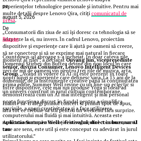
experiențelor tehnologice personale și intuitive. Pentru mai
pe
multe detalii despre Lenovo Qira, citiți
comunicatul de
august 5, 2026
presă
.
De
„Consumatorii din ziua de azi își doresc ca tehnologia să se
adapteze la ei, nu invers. În cadrul Lenovo, proiectăm
Razvan
dispozitive și experiențe care îi ajută pe oameni să creeze,
să se conecteze și să se exprime mai natural în fiecare
Countdown-ul aproape s-a incheiat. In doar cateva zile,
moment al zilei”, a declarat
Ouyang Jun, vicepreședinte
Domeniul Stirbey din Buftea devine din nou locul in care
senior, divizia Consumer, Lenovo Intelligent Devices
zeci de mii de oameni vin pentru trei zile de muzica, arta,
Group
. „Având în vedere că AI-ul este prezent în toate
nopti lungi si experiente care definesc vara. La 15 ani de la
domeniile, de la instrumente creative până la continuitatea
prima editie, Summer Well revine cu un line-up eclectic si
între dispozitive, cele mai noi produse Yoga și IdeaPad
un univers construit in jurul culturii contemporane.
demonstrează cum un AI mai inteligent și mai personal
poate funcționa discret în fundal pentru a simplifica
Inainte sa-ti alegi primul concert si primul spot de apus,
sarcinile, a spori creativitatea și a face utilizarea
iata tot ce trebuie sa stii pentru un weekend fara surprize.
computerului mai fluidă și mai intuitivă. Aceasta este
Aplica
t
ia Summer Well
– festivalul, direct in buzunarul
următoarea etapă a inovației în segmentul consumer, un AI
tau
care are sens, este util și este conceput cu adevărat în jurul
utilizatorului.”
Primul lucru pe care merita sa-l faci inainte de festival este