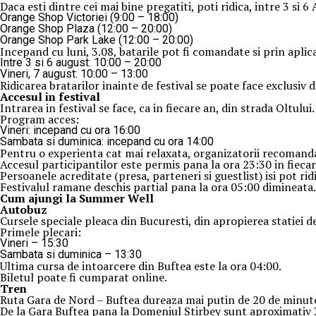
Daca esti dintre cei mai bine pregatiti, poti ridica, intre 3 si 6
Orange Shop Victoriei (9:00 – 18:00)
Orange Shop Plaza (12:00 – 20:00)
Orange Shop Park Lake (12:00 – 20:00)
Incepand cu luni, 3.08, batarile pot fi comandate si prin apli
Intre 3 si 6 august: 10:00 – 20:00
Vineri, 7 august: 10:00 – 13:00
Ridicarea bratarilor inainte de festival se poate face exclusiv 
Accesul i
n festival
Intrarea in festival se face, ca in fiecare an, din strada Oltului.
Program acces:
Vineri: incepand cu ora 16:00
Sambata si duminica: incepand cu ora 14:00
Pentru o experienta cat mai relaxata, organizatorii recomanda 
Accesul participantilor este permis pana la ora 23:30 in fiecare
Persoanele acreditate (presa, parteneri si guestlist) isi pot ri
Festivalul ramane deschis partial pana la ora 05:00 dimineata.
Cum ajungi la Summer Well
Autobuz
Cursele speciale pleaca din Bucuresti, din apropierea statiei 
Primele plecari:
Vineri – 15:30
Sambata si duminica – 13:30
Ultima cursa de intoarcere din Buftea este la ora 04:00.
Biletul poate fi cumparat online.
Tren
Ruta Gara de Nord – Buftea dureaza mai putin de 20 de minut
De la Gara Buftea pana la Domeniul Stirbey sunt aproximativ 30