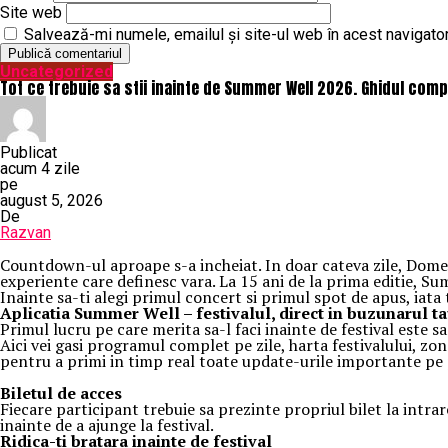
Site web
Salvează-mi numele, emailul și site-ul web în acest navigato
Uncategorized
Tot ce trebuie sa stii inainte de Summer Well 2026. Ghidul compl
Publicat
acum 4 zile
pe
august 5, 2026
De
Razvan
Countdown-ul aproape s-a incheiat. In doar cateva zile, Domeniu
experiente care definesc vara. La 15 ani de la prima editie, S
Inainte sa-ti alegi primul concert si primul spot de apus, iata
Aplica
t
ia Summer Well
– festivalul, direct in buzunarul t
Primul lucru pe care merita sa-l faci inainte de festival este 
Aici vei gasi programul complet pe zile, harta festivalului, zon
pentru a primi in timp real toate update-urile importante pe p
Biletul de acces
Fiecare participant trebuie sa prezinte propriul bilet la intrar
inainte de a ajunge la festival.
Ridica-t
i br
at
ara
inainte de festival