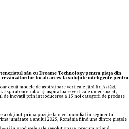
arteneriatul său cu Dreame Technology pentru piața din
evânzătorilor locali acces la soluțiile inteligente pentru
r două modele de aspiratoare verticale fără fir. Astăzi,
 aspiratoare robot și aspiratoare verticale umed-uscat,
ul de inovații prin introducerea a 15 noi categorii de produse
e a obținut prima poziție la nivel mondial în segmentul
prima jumătate a anului 2025, România fiind una dintre piețele
l — și în produsele sale revoluționare, precum primul