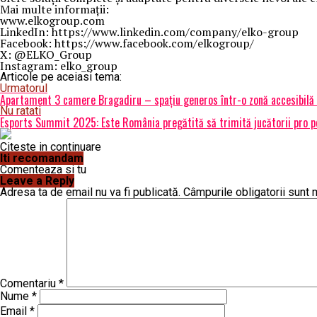
Mai multe informații:
www.elkogroup.com
LinkedIn: https://www.linkedin.com/company/elko-group
Facebook: https://www.facebook.com/elkogroup/
X: @ELKO_Group
Instagram: elko_group
Articole pe aceiasi tema:
Urmatorul
Apartament 3 camere Bragadiru – spațiu generos într-o zonă accesibilă ș
Nu ratati
Esports Summit 2025: Este România pregătită să trimită jucătorii pro pe
Citeste in continuare
Iti recomandam
Comenteaza si tu
Leave a Reply
Adresa ta de email nu va fi publicată.
Câmpurile obligatorii sunt
Comentariu
*
Nume
*
Email
*