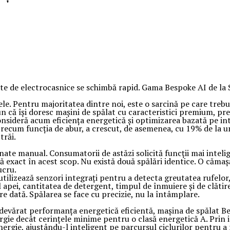
ate de electrocasnice se schimbă rapid. Gama Bespoke AI de la
fele. Pentru majoritatea dintre noi, este o sarcină pe care tre
că își doresc mașini de spălat cu caracteristici premium, prec
consideră acum eficiența energetică și optimizarea bazată pe int
recum funcția de abur, a crescut, de asemenea, cu 19% de la un 
trăi.
e manual. Consumatorii de astăzi solicită funcții mai inteligen
 exact în acest scop. Nu există două spălări identice. O cămaș
ucru.
utilizează senzori integrați pentru a detecta greutatea rufelor
apei, cantitatea de detergent, timpul de înmuiere și de clătire,
are dată. Spălarea se face cu precizie, nu la întâmplare.
evărat performanța energetică eficientă, mașina de spălat Be
ie decât cerințele minime pentru o clasă energetică A. Prin 
rgie, ajustându-l inteligent pe parcursul ciclurilor pentru a