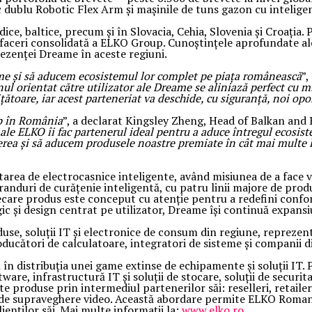
c dublu Robotic Flex Arm și mașinile de tuns gazon cu inteligenț
ice, baltice, precum și în Slovacia, Cehia, Slovenia și Croația.
faceri consolidată a ELKO Group. Cunoștințele aprofundate ale 
rezenței Dreame în aceste regiuni.
e și să aducem ecosistemul lor complet pe piața românească
”,
ul orientat către utilizator ale Dreame se aliniază perfect cu mis
ătoare, iar acest parteneriat va deschide, cu siguranță, noi opo
p în România
”, a declarat Kingsley Zheng, Head of Balkan an
ă ale ELKO îi fac partenerul ideal pentru a aduce întregul ecos
rea și să aducem produsele noastre premiate în cât mai multe 
ltarea de electrocasnice inteligente, având misiunea de a face 
nduri de curățenie inteligentă, cu patru linii majore de produs
care produs este conceput cu atenție pentru a redefini confort
 și design centrat pe utilizator, Dreame își continuă expansiun
duse, soluții IT și electronice de consum din regiune, reprez
oducători de calculatoare, integratori de sisteme și companii di
în distribuția unei game extinse de echipamente și soluții IT.
tware, infrastructură IT și soluții de stocare, soluții de secur
produse prin intermediul partenerilor săi: reselleri, retailer
i și de supraveghere video. Această abordare permite ELKO Roman
ienților săi. Mai multe informații la:
www.elko.ro