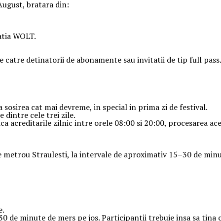
 August, bratara din:
catia WOLT.
de catre detinatorii de abonamente sau invitatii de tip full pass
sosirea cat mai devreme, in special in prima zi de festival.
 dintre cele trei zile.
dica acreditarile zilnic intre orele 08:00 si 20:00, procesarea 
de metrou Straulesti, la intervale de aproximativ 15–30 de minu
e.
 de minute de mers pe jos. Participantii trebuie insa sa tina c