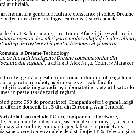
ă artificială.
 Parteneriatul a generat rezultate constante și solide, Dreame
pieței, infrastructura logistică robustă și rețeaua de
 a declarat Baiba Indane, Director de Afaceri și Dezvoltare în
iunea noastră de a oferi partenerilor soluții de înaltă calitate,
rtunități de creștere atât pentru Dreame, cât și pentru
d Romania la Dreame Technology.
istem de inovații inteligente Dreame consumatorilor din
locuințe din regiune
”, a adăugat Alex Nuțu, Country Manager
viața inteligentă accesibilă consumatorilor din întreaga lume.
e: aspiratoare robot, aspiratoare verticale fără fir,
ul și inovația în gospodărie, îmbunătățind viața utilizatorilor
ea în peste 100 de țări și regiuni.
entând peste 350 de producători. Compania oferă o gamă largă
n diferite domenii, în 13 țări din Europa și Asia Centrală.
 Portofoliul său include PC-uri, componente hardware,
itate, echipamente industriale, sisteme de comunicații, precum
i, magazine online, companii specilalizate în proiectarea,
ia să acopere toate canalele de distribuție IT & Telecom și să