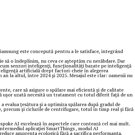
 Samsung este concepută pentru a le satisface, integrând
buie să o îndeplinim, nu ceva ce așteptăm cu nerăbdare. Dar
um senzori inteligenți, funcționalități bazate pe inteligență
eligență artificială drept factori-cheie în alegerea
an la altul, între 2024 și 2025. Mesajul este clar: oamenii nu
te, care să asigure o spălare mai eficientă și de calitate
ă ușor uzată necesită un tratament cu totul diferit față de un
, a evalua țesătura și a optimiza spălarea după gradul de
 precum și ciclurile de centrifugare, totul în timp real și fără
spoke AI excelează în aspectele care contează cel mai mult.
intermediul aplicației SmartThings , modul AI
 reduce amprenta ecologică fără a sacrifica performanța.