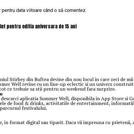
r pentru data viitoare când o să comentez.
et pentru editia aniversara de 15 ani
l Stirbey din Buftea devine din nou locul in care zeci de mii d
ummer Well revine cu un line-up eclectic si un univers construi
 tot ce trebuie sa stii pentru un weekend fara surprize.
au
sa descarci aplicatia Summer Well, disponibila in App Store si G
ele de food & drinks, activitatile de entertainment, informatiile
arcursul festivalului.
e, in format digital sau tiparit. Daca vii impreuna cu prietenii,