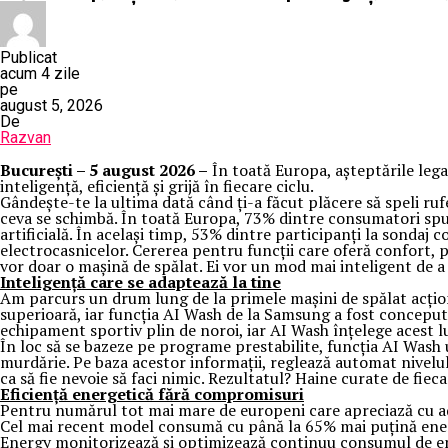
Publicat
acum 4 zile
pe
august 5, 2026
De
Razvan
București – 5 august 2026 –
În toată Europa, așteptările leg
inteligență, eficiență și grijă în fiecare ciclu.
Gândește-te la ultima dată când ți-a făcut plăcere să speli ru
ceva se schimbă. În toată Europa, 73% dintre consumatori spun 
artificială. În același timp, 53% dintre participanți la sondaj 
electrocasnicelor. Cererea pentru funcții care oferă confort, p
vor doar o mașină de spălat. Ei vor un mod mai inteligent de a 
Inteligență care se adaptează la tine
Am parcurs un drum lung de la primele mașini de spălat acționat
superioară, iar funcția AI Wash de la Samsung a fost concepută
echipament sportiv plin de noroi, iar AI Wash înțelege acest l
În loc să se bazeze pe programe prestabilite, funcția AI Wash 
murdărie. Pe baza acestor informații, reglează automat nivelul 
ca să fie nevoie să faci nimic. Rezultatul? Haine curate de fiec
Eficiență energetică fără compromisuri
Pentru numărul tot mai mare de europeni care apreciază cu ad
Cel mai recent model consumă cu până la 65% mai puțină energ
Energy monitorizează și optimizează continuu consumul de ene