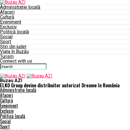
Administrație locală
Afaceri
Cultură
Eveniment
Exclusiv
Politică locală
Social
Sport
Știri din județ
Viața în Buzău
Turism
Connect with us
Buzau AZI
ELKO Group devine distribuitor autorizat Dreame în România
Administrație locală
Afaceri
Cultură
Eveniment
Exclusiv
Politică locală
Social
Sport