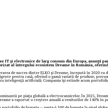
use IT și electronice de larg consum din Europa, anunță p
rizat al întregului ecosistem Dreame în România, oferind r
area de succes dintre ELKO și Dreame, începută în 2020 cu doa
gente pentru casă, oferind o gamă variată de produse, precum:
cu inteligență artificială. Compania își extinde acum portofoli
ominantă pe piața globală a electrocasnicelor. În 2025, Dream
 Dreame a raportat o creștere anuală a veniturilor de 140% în 
 portofoliu de brevete — peste 6.300 de brevete la nivel globa