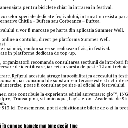
amenajata pentru biciclete chiar la intrarea in festival.
urselor speciale dedicate festivalului, intrucat nu exista parc
ternative Chitila – Buftea sau Corbeanca – Buftea.
ivalului si vor fi marcate pe harta din aplicatia Summer Well.
 online a contului, direct pe platforma Summer Well.
ust.
mai mici, rambursarea se realizeaza fizic, in festival.
rate in platforma dedicata de top-up.
, organizatorii recomanda consultarea sectiunii de intrebari fr
esare de identificare, iar cei cu varsta de peste 12 ani trebui
trare. Refuzul acestuia atrage imposibilitatea accesului in festi
sabil, iar consumul de substante interzise este strict interz
terzise, poate fi consultat pe site-ul oficial al festivalului.
ri care contribuie la experienta editiei aniversare: glo™, ING
 alpro, Transalpina, vitamin aqua, Lay’s, e-on, Academia de S
om.
 lei. De asemenea, pot fi achizitionate bilete de o zi la pretu
ă îți cunosc hainele mai bine decât tine