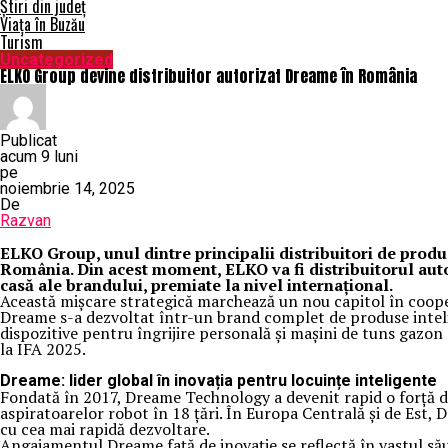
Știri din județ
Viața în Buzău
Turism
Uncategorized
ELKO Group devine distribuitor autorizat Dreame în România
Publicat
acum 9 luni
pe
noiembrie 14, 2025
De
Razvan
ELKO Group, unul dintre principalii distribuitori de prod
România. Din acest moment, ELKO va fi distribuitorul auto
casă ale brandului, premiate la nivel internațional.
Această mișcare strategică marchează un nou capitol în cooper
Dreame s-a dezvoltat într-un brand complet de produse inteli
dispozitive pentru îngrijire personală și mașini de tuns gazon 
la IFA 2025.
Dreame: lider global în inovația pentru locuințe inteligente
Fondată în 2017, Dreame Technology a devenit rapid o forță d
aspiratoarelor robot în 18 țări. În Europa Centrală și de Est,
cu cea mai rapidă dezvoltare.
Angajamentul Dreame față de inovație se reflectă în vastul său