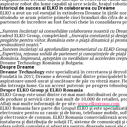
aspirator robot din lume capabil să urce scările, brațul roboti
Istoricul de succes al ELKO în colaborarea cu Dreame
ELKO a avut un rol esențial în extinderea Dreame în țările nord
situându-se acum printre primele cinci branduri din cifra de a
parteneri de încredere au fost factori cheie în consolidarea p
„
Suntem încântați să consolidăm colaborarea noastră cu Dream
cadrul ELKO Group, completând: „
Inovația constantă și design
pregătite pentru viitor. România este o piață dinamică și promiț
revânzătorii noștri.”
„
Suntem încântați să aprofundăm parteneriatul cu ELKO Grou
„
Expertiza, rețeaua solidă de parteneri și cunoștințele de piaț
România. Împreună, așteptăm cu nerăbdare să accelerăm crește
Dreame Technology România și Bulgaria.
Despre Dreame
Dreame Technology
este specializată în cercetarea și dezvo
Fondată în 2017, Dreame a devenit unul dintre principalelel bra
aspiratoare umed-uscat și uscătoare de păr cu viteză mare. Fie
din întreaga lume. Cu un accent puternic pe progres tehnologic
Despre ELKO Group și ELKO Romania
ELKO Group este unul dintre cei mai mari distribuitori de pro
de produse și servicii către mai mult de 10.000 de retaileri, pr
Aflați mai multe informații de pe site:
www.elkogroup.com
ELKO Romania face parte din Grupul ELKO și este specializată 
electronice pentru uz casnic și de birou, telefoane mobile, sof
și electronice de consum. ELKO Romania comercializează aceste 
instalarea și distribuția de soluții IT, sisteme de comunicați
ofere soluții complete și adaptate pentru diversele nevoi ale cl