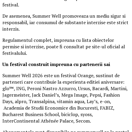
festival.
De asemenea, Summer Well promoveaza un mediu sigur si
responsabil, iar consumul de substante interzise este strict
interzis.
Regulamentul complet, impreuna cu lista obiectelor
permise si interzise, poate fi consultat pe site-ul oficial al
festivalului.
Un festival construit
impreuna cu partenerii sai
Summer Well 2026 este un festival Orange, sustinut de
parteneri care contribuie la experienta editiei aniversare:
glo™, ING, Peroni Nastro Azzurro, Ursus, Bacardi, Martini,
Jagermeister, Jack Daniel’s, Mega Image, Pepsi, Fashion
Days, alpro, Transalpina, vitamin aqua, Lay’s, e-on,
Academia de Studii Economice din Bucuresti, FABIZ,
Bucharest Business School, biciclop, syoss,
InterContinental Athénée Palace, Secom.
Abonamentele sunt disponibile pe summerwell.ro la pretul