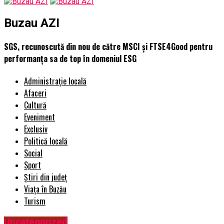
Buzau AZI
SGS, recunoscută din nou de către MSCI și FTSE4Good pentru
performanța sa de top în domeniul ESG
Administrație locală
Afaceri
Cultură
Eveniment
Exclusiv
Politică locală
Social
Sport
Știri din județ
Viața în Buzău
Turism
Uncategorized