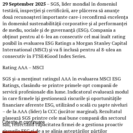
29 September 2025
– SGS, lider mondial în domeniul
testării, inspecției și certificării, are plăcerea să anunțe
două recunoașteri importante care-i reconfirmă excelența
în domeniul sustenabilității corporative și al performanței
de mediu, sociale și de guvernanță (ESG). Compania a
obținut pentru al 6-lea an consecutiv cel mai înalt rating
posibil în evaluarea ESG Ratings a Morgan Stanley Capital
International (MSCI) și va fi inclusă pentru al 8-ulea an
consecutiv în FTSE4Good Index Series.
Rating AAA – MSCI
SGS și-a menținut ratingul AAA în evaluarea MSCI ESG
Ratings, clasându-se printre primele opt companii de
servicii profesionale din lume. Indicatorul evaluează modul
în care firmele își gestionează riscurile și oportunitățile
financiare aferente ESG, utilizând o scală cu șapte niveluri
– de la AAA (lider) la CCC (jucător marginal). Rezultatul
plasează SGS printre cele mai bune companii din sectorul
Citeste in continuare
său, reflectând capacitatea firmei de a gestiona proactiv
riscurile ESG și de a se alinia așteptărilor părților