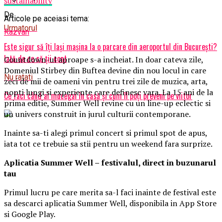
sustainability
De
Articole pe aceiasi tema:
Urmatorul
Razvan
Este sigur să îți lași mașina la o parcare din aeroportul din București?
Iată de ce să ții cont
Countdown-ul aproape s-a incheiat. In doar cateva zile,
Domeniul Stirbey din Buftea devine din nou locul in care
Nu ratati
zeci de mii de oameni vin pentru trei zile de muzica, arta,
nopti lungi si experiente care definesc vara. La 15 ani de la
Ce faci când ai mucegai în casă și cum îl poți preveni pe viitor
prima editie, Summer Well revine cu un line-up eclectic si
un univers construit in jurul culturii contemporane.
Inainte sa-ti alegi primul concert si primul spot de apus,
iata tot ce trebuie sa stii pentru un weekend fara surprize.
Aplica
t
ia Summer Well
– festivalul, direct in buzunarul
tau
Primul lucru pe care merita sa-l faci inainte de festival este
sa descarci aplicatia Summer Well, disponibila in App Store
si Google Play.