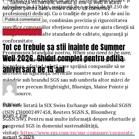
Salvează-mi numele, emailul și site-ul web în acest
subsidiare în 119 țări, susținută de o echipă de 99.250 de
navigator pentru data viitoare când o să comentez.
profesioniști dedicați. Cu o tradiție de peste 145 de ani în
excelența serviciilor, combinăm precizia și rigurozitatea
specifice companiilor elvețiene pentru a ne ajuta clienții să
Uncategorized
atingă cele mai înalte standarde de calitate, siguranță și
conformitate.
Tot ce trebuie sa stii inainte de Summer
Promisiunea brandului nostru,
When you need to be sure
,
Well 2026. Ghidul complet pentru editia
reflectă angajamentul față de seriozitate, integritate și
încredere, oferind soluții care sprijină companiile să se
aniversara de 15 ani
dezvolte în siguranță. Serviciile noastre sunt livrate cu
mândrie sub brandul SGS sau sub umbrela altor mărci de
încredere precum Brightsight, Bluesign, Maine Pointe și
Nutrasource.
Publicat
SGS este listată la SIX Swiss Exchange sub simbolul SGSN
(ISIN CH0002497458, Reuters SGSN.S, Bloomberg
acum 2 zile
SGSN:SW). Pentru mai multe informații despre eforturile și
progresul SGS în domeniul sustenabilității,
pe
vizitați:
https://www.sgs.com/en/our-company/corporate-
august 5, 2026