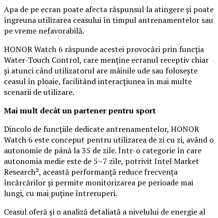
Apa de pe ecran poate afecta răspunsul la atingere și poate
îngreuna utilizarea ceasului în timpul antrenamentelor sau
pe vreme nefavorabilă.
HONOR Watch 6 răspunde acestei provocări prin funcția
Water-Touch Control, care menține ecranul receptiv chiar
și atunci când utilizatorul are mâinile ude sau folosește
ceasul în ploaie, facilitând interacțiunea în mai multe
scenarii de utilizare.
Mai mult decât un partener pentru sport
Dincolo de funcțiile dedicate antrenamentelor, HONOR
Watch 6 este conceput pentru utilizarea de zi cu zi, având o
autonomie de până la 35 de zile. Într-o categorie în care
autonomia medie este de 5–7 zile, potrivit Intel Market
Research², această performanță reduce frecvența
încărcărilor și permite monitorizarea pe perioade mai
lungi, cu mai puține întreruperi.
Ceasul oferă și o analiză detaliată a nivelului de energie al