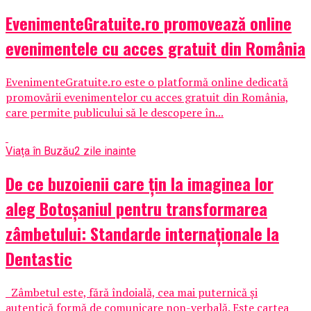
EvenimenteGratuite.ro promovează online
evenimentele cu acces gratuit din România
EvenimenteGratuite.ro este o platformă online dedicată
promovării evenimentelor cu acces gratuit din România,
care permite publicului să le descopere în...
Viața în Buzău
2 zile inainte
De ce buzoienii care țin la imaginea lor
aleg Botoșaniul pentru transformarea
zâmbetului: Standarde internaționale la
Dentastic
Zâmbetul este, fără îndoială, cea mai puternică și
autentică formă de comunicare non-verbală. Este cartea