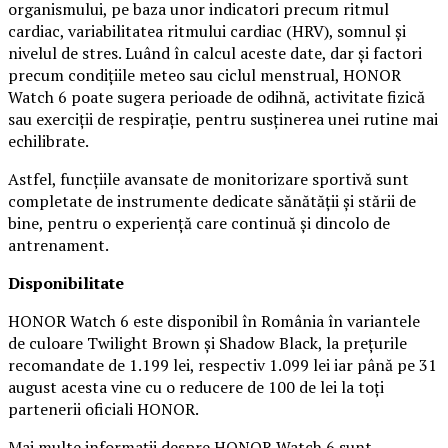
organismului, pe baza unor indicatori precum ritmul
cardiac, variabilitatea ritmului cardiac (HRV), somnul și
nivelul de stres. Luând în calcul aceste date, dar și factori
precum condițiile meteo sau ciclul menstrual, HONOR
Watch 6 poate sugera perioade de odihnă, activitate fizică
sau exerciții de respirație, pentru susținerea unei rutine mai
echilibrate.
Astfel, funcțiile avansate de monitorizare sportivă sunt
completate de instrumente dedicate sănătății și stării de
bine, pentru o experiență care continuă și dincolo de
antrenament.
Disponibilitate
HONOR Watch 6 este disponibil în România în variantele
de culoare Twilight Brown și Shadow Black, la prețurile
recomandate de 1.199 lei, respectiv 1.099 lei iar până pe 31
august acesta vine cu o reducere de 100 de lei la toți
partenerii oficiali HONOR.
Mai multe informații despre HONOR Watch 6 sunt