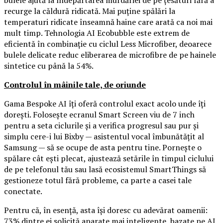
bulele ajută la îndepărtarea murdăriei de pe țesături fără a
recurge la căldură ridicată. Mai puține spălări la
temperaturi ridicate înseamnă haine care arată ca noi mai
mult timp. Tehnologia AI Ecobubble este extrem de
eficientă în combinație cu ciclul Less Microfiber, deoarece
bulele delicate reduc eliberarea de microfibre de pe hainele
sintetice cu până la 54%.
Controlul în mâinile tale, de oriunde
Gama Bespoke AI îți oferă controlul exact acolo unde îți
dorești. Folosește ecranul Smart Screen viu de 7 inch
pentru a seta ciclurile și a verifica progresul sau pur și
simplu cere-i lui Bixby — asistentul vocal îmbunătățit al
Samsung — să se ocupe de asta pentru tine. Pornește o
spălare cât ești plecat, ajustează setările în timpul ciclului
de pe telefonul tău sau lasă ecosistemul SmartThings să
gestioneze totul fără probleme, ca parte a casei tale
conectate.
Pentru că, în esență, asta își doresc cu adevărat oamenii:
73% dintre ei solicită aparate mai inteligente, bazate pe AI,