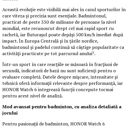
Această evoluție este vizibilă mai ales în cazul sporturilor în
care viteza și precizia sunt esențiale. Badmintonul,
practicat de peste 330 de milioane de persoane la nivel
mondial, este recunoscut drept cel mai rapid sport cu
rachetă, iar fluturașul poate depăși 500 km/h imediat după
impact. În Europa Centrală și în țările nordice,
badmintonul și padelul continuă să câștige popularitate ca
activități practicate pe tot parcursul anului¹.
Într-un sport în care reacțiile se măsoară în fracțiuni de
secundă, indicatorii de bază nu sunt suficienți pentru o
evaluare completă. Datele despre mișcare, intensitate și
tehnică oferă informații relevante despre performanță, iar
HONOR Watch 6 integrează funcții concepute tocmai
pentru acest nivel de analiză.
Mod avansat pentru badminton, cu analiza detaliată a
jocului
Pentru pasionații de badminton, HONOR Watch 6