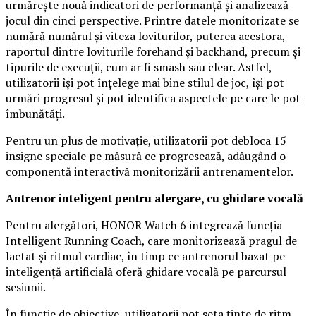
urmărește nouă indicatori de performanță și analizează
jocul din cinci perspective. Printre datele monitorizate se
numără numărul și viteza loviturilor, puterea acestora,
raportul dintre loviturile forehand și backhand, precum și
tipurile de execuții, cum ar fi smash sau clear. Astfel,
utilizatorii își pot înțelege mai bine stilul de joc, își pot
urmări progresul și pot identifica aspectele pe care le pot
îmbunătăți.
Pentru un plus de motivație, utilizatorii pot debloca 15
insigne speciale pe măsură ce progresează, adăugând o
componentă interactivă monitorizării antrenamentelor.
Antrenor inteligent pentru alergare, cu ghidare vocală
Pentru alergători, HONOR Watch 6 integrează funcția
Intelligent Running Coach, care monitorizează pragul de
lactat și ritmul cardiac, în timp ce antrenorul bazat pe
inteligență artificială oferă ghidare vocală pe parcursul
sesiunii.
În funcție de obiective, utilizatorii pot seta ținte de ritm