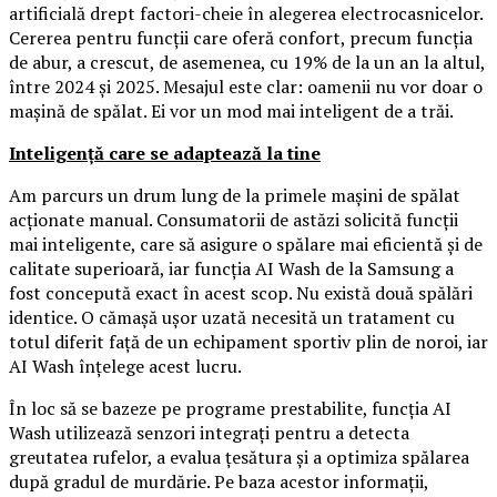
artificială drept factori-cheie în alegerea electrocasnicelor.
Cererea pentru funcții care oferă confort, precum funcția
de abur, a crescut, de asemenea, cu 19% de la un an la altul,
între 2024 și 2025. Mesajul este clar: oamenii nu vor doar o
mașină de spălat. Ei vor un mod mai inteligent de a trăi.
Inteligență care se adaptează la tine
Am parcurs un drum lung de la primele mașini de spălat
acționate manual. Consumatorii de astăzi solicită funcții
mai inteligente, care să asigure o spălare mai eficientă și de
calitate superioară, iar funcția AI Wash de la Samsung a
fost concepută exact în acest scop. Nu există două spălări
identice. O cămașă ușor uzată necesită un tratament cu
totul diferit față de un echipament sportiv plin de noroi, iar
AI Wash înțelege acest lucru.
În loc să se bazeze pe programe prestabilite, funcția AI
Wash utilizează senzori integrați pentru a detecta
greutatea rufelor, a evalua țesătura și a optimiza spălarea
după gradul de murdărie. Pe baza acestor informații,