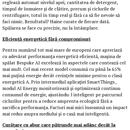
reglează automat nivelul apei, cantitatea de detergent,
timpul de înmuiere și de clătire, precum și ciclurile de
centrifugare, totul în timp real și fără ca să fie nevoie să
faci nimic. Rezultatul? Haine curate de fiecare dată.
Spălarea se face cu precizie, nu la întâmplare.
Eficiență energetică fără compromisuri
Pentru numărul tot mai mare de europeni care apreciază
cu adevărat performanța energetică eficientă, mașina de
spălat Bespoke AI excelează în aspectele care contează cel
mai mult. Cel mai recent model consumă cu până la 65%
mai puțină energie decât cerințele minime pentru o clasă
energetică A. Prin intermediul aplicației SmartThings ,
modul AI Energy monitorizează și optimizează continuu
consumul de energie, ajustându-l inteligent pe parcursul
ciclurilor pentru a reduce amprenta ecologică fără a
sacrifica performanța. Facturi mai mici înseamnă un impact
mai redus asupra mediului și o casă mai inteligentă.
Curățare cu abur care pătrunde mai adânc decât la