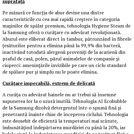
suprafață
Pe măsură ce funcția de abur devine una dintre
caracteristicile cu cea mai rapidă creștere în categoria
mașinilor de spălat premium, tehnologia Hygiene Steam de
la Samsung oferă o curățare cu adevărat revoluționară.
Aburul este eliberat direct în tambur, pătrunzând în fibrele
țesăturilor pentru a elimina până la 99,9% din bacterii,
inactivând totodată alergenii proveniți de la acarienii din
praful de casă, polen, părul animalelor de companie și
ciuperci: amenințările invizibile pe care un ciclu standard
de spălare pur și simplu nu le poate elimina.
Curățare impecabilă, extrem de delicată
A curăța cu adevărat hainele nu ar trebui să însemne
supunerea lor la o uzură inutilă. Tehnologia AI Ecobubble
de la Samsung dizolvă detergentul într-o spumă fină și
penetrantă înainte chiar de începerea ciclului. Tehnologia
este deosebit de eficientă la temperaturi mai scăzute,
îmbunătățind îndepărtarea murdăriei cu până la 20%, iar