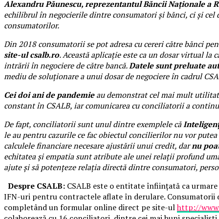
Alexandru Păunescu, reprezentantul Băncii Naționale a 
echilibrul în negocierile dintre consumatori și bănci, ci și cel
consumatorilor.
Din 2018 consumatorii se pot adresa cu cereri către bănci pen
site-ul csalb.ro
. Această aplicație este ca un dosar virtual la 
intrării în negociere de către bancă.
Datele sunt preluate au
mediu de soluționare a unui dosar de negociere în cadrul CSALB
Cei doi ani de pandemie
au demonstrat cel mai mult utilitatea
constant în CSALB, iar comunicarea cu conciliatorii a continua
De fapt, conciliatorii sunt unul dintre exemplele că
Inteligen
le au pentru cazurile ce fac obiectul concilierilor nu vor putea
calculele financiare necesare ajustării unui credit, dar
nu poat
echitatea și empatia sunt atribute ale unei relații profund u
ajute și să potențeze relația directă dintre consumatori, pers
Despre CSALB:
CSALB este o entitate înființată ca urmare 
IFN-uri pentru contractele aflate în derulare. Consumatorii d
completând un formular online direct pe site-ul
http://www.
colaborează cu 16 conciliatori, dintre cei mai buni specialișt