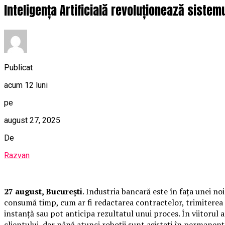
Inteligența Artificială revoluționează siste
Publicat
acum 12 luni
pe
august 27, 2025
De
Razvan
27 august, București
. Industria bancară este în fața unei noi 
consumă timp, cum ar fi redactarea contractelor, trimiterea 
instanță sau pot anticipa rezultatul unui proces. În viitorul
clientului, dar până atunci roboții sunt asistați în permanen