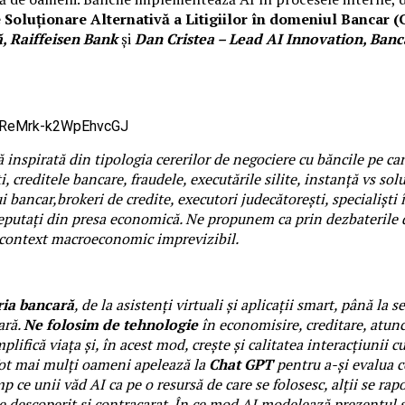
 Soluționare Alternativă a Litigiilor în domeniul Bancar 
ă, Raiffeisen Bank
și
Dan Cristea – Lead AI Innovation, Ba
DReMrk-k2WpEhvcGJ
 inspirată din tipologia cererilor de negociere cu băncile pe ca
i, creditele bancare, fraudele, executările silite, instanță vs so
ui bancar,
brokeri de credite, executori judecătorești, specialiști
ști reputați din presa economică. Ne propunem ca prin dezbateri
n context macroeconomic imprevizibil.
tria bancară
, de la asistenți virtuali și aplicații smart, până la 
ară.
Ne folosim de tehnologie
în economisire, creditare, atunc
simplifică viața și, în acest mod, crește și calitatea interacțiu
ot mai mulți oameni apelează la
Chat GPT
pentru a-și evalua 
mp ce unii văd AI ca pe o resursă de care se folosesc, alții se rap
 descoperit și contracarat. În ce mod AI modelează prezentul ș