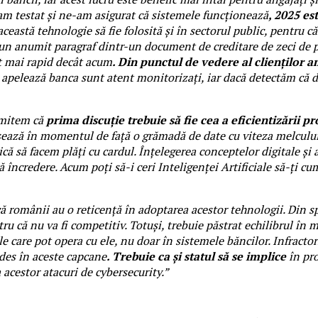
 am testat și ne-am asigurat că sistemele funcționează
, 2025 es
 această tehnologie să fie folosită și în sectorul public, pentru c
un anumit paragraf dintr-un document de creditare de zeci de pa
lt mai rapid decât acum
. Din punctul de vedere al clienților
nd apelează banca sunt atent monitorizați, iar dacă detectăm că 
 omitem că
prima discuție trebuie să fie cea a eficientizării p
esează în momentul de față o grămadă de date cu viteza melcului
 să facem plăți cu cardul. Înțelegerea conceptelor digitale și a
ă încredere. Acum poți să-i ceri Inteligenței Artificiale să-ți cu
românii au o reticență în adoptarea acestor tehnologii. Din spa
ntru că nu va fi competitiv. Totuși, trebuie păstrat echilibrul în 
e care pot opera cu ele, nu doar în sistemele băncilor. Infractor
 des în aceste capcane
. Trebuie ca și statul să se implice
în pro
 acestor atacuri de cybersecurity.”