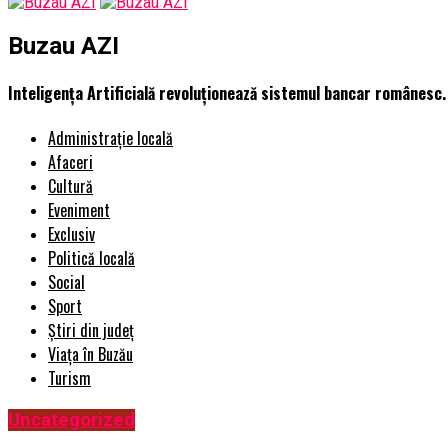
Buzau AZI
Inteligența Artificială revoluționează sistemul bancar românesc. 
Administrație locală
Afaceri
Cultură
Eveniment
Exclusiv
Politică locală
Social
Sport
Știri din județ
Viața în Buzău
Turism
Uncategorized