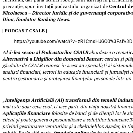
precauție, spun invitații podcastului organizat de
Centrul de
Nicolaescu – Director Juridic și de guvernanță corporativ
Dinu, fondator Banking News.
| PODCAST
CSALB |
https://youtube.com/watch?v=zR1CmsHJGO0%3Fsi%3
Al 5-lea sezon al Podcasturilor CSALB
abordează
o tematică
Alternativă a Litigiilor din domeniul Bancar:
carduri și plăț
găzduite de CSALB reunesc în acest an
specialiști ai sistemul
analiști financiari, lectori în educație financiară și jurnali
pentru gestionarea și protejarea finanțelor personale într-u
„
Inteligența Artificială (AI) transformă din temelii indus
mai este doar ceva cool, ci face parte din viața noastră financi
Aplicațiile financiare
folosite de bănci și de clienții lor le 
client și poate genera o personalizare a soluțiilor financiare.
T
privind gestionarea veniturilor și a cheltuielilor. Așadar, în ti
soluții. Pe de altă parte,
fraudele online
devin tot mai greu de