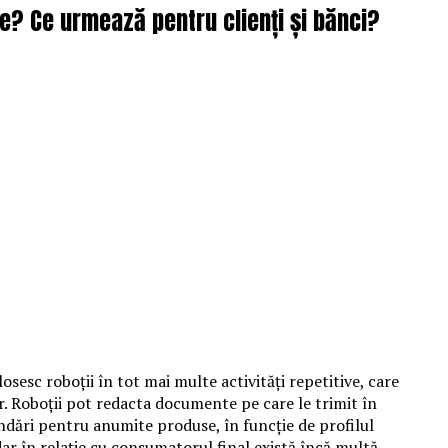
re? Ce urmează pentru clienți și bănci?
folosesc roboții în tot mai multe activități repetitive, care
. Roboții pot redacta documente pe care le trimit în
andări pentru anumite produse, în funcție de profilul
ar în relație cu consumatorul final există încă multă