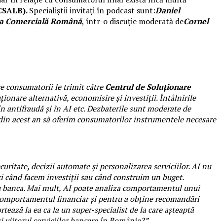
(CSALB).
Specialiștii invitați în podcast sunt:
Daniel
nca Comercială Română
, într-o discuție moderată de
Cornel
re consumatorii le trimit către
Centrul de Soluționare
luționare alternativă, economisire și investiții.
Întâlnirile
 în antifraudă și în AI etc. Dezbaterile sunt moderate de
le din acest an să oferim consumatorilor instrumentele necesare
securitate, decizii automate și personalizarea serviciilor. AI nu
i când facem investiții sau când construim un buget.
nii cu banca. Mai mult, AI poate analiza comportamentul unui
comportamentul financiar și pentru a obține recomandări
ortează la ea ca la un super-specialist de la care așteaptă
i viitorul serviciilor bancare în România?”