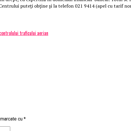
Centrului puteți obține și la telefon 021 9414 (apel cu tarif no
ontrolului traficului aerian
t marcate cu
*