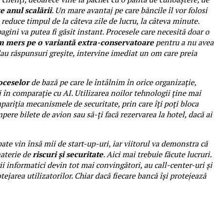
te anul scalării
. Un mare avantaj pe care băncile îl vor folosi
ă reduce timpul de la câteva zile de lucru, la câteva minute.
gini va putea fi găsit instant. Procesele care necesită doar o
 am mers pe o variantă extra-conservatoare
pentru a nu avea
dau răspunsuri greșite, intervine imediat un om care preia
roceselor
de bază pe care le întâlnim în orice organizație,
 în comparație cu AI. Utilizarea noilor tehnologii ține mai
pariția mecanismele de securitate, prin care îți poți bloca
mpere bilete de avion sau să-ți facă rezervarea la hotel, dacă ai
te vin însă mii de start-up-uri, iar viitorul va demonstra că
materie de
riscuri și securitate
. Aici mai trebuie făcute lucruri.
ii informatici devin tot mai convingători, au call-center-uri și
tejarea utilizatorilor. Chiar dacă fiecare bancă își protejează