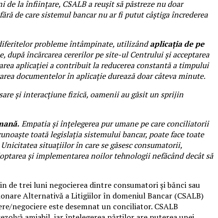
ni de la înființare, CSALB a reușit să păstreze nu doar
 fără de care sistemul bancar nu ar fi putut câștiga încrederea
diferitelor probleme întâmpinate, utilizând
aplicația de pe
le, după încărcarea cererilor pe site-ul Centrului și acceptarea
ea aplicației a contribuit la reducerea constantă a timpului
rcarea documentelor în aplicație durează doar câteva minute.
are și interacțiune fizică, oamenii au găsit un sprijin
umană.
Empatia și înțelegerea pur umane pe care conciliatorii
 cunoaște toată legislația sistemului bancar, poate face toate
nicitatea situațiilor în care se găsesc consumatorii,
adoptarea și implementarea noilor tehnologii nefăcând decât să
in de trei luni negocierea dintre consumatori și bănci sau
ționare Alternativă a Litigiilor în domeniul Bancar (CSALB)
iere/negociere este desemnat un conciliator. CSALB
rezolvă amiabil, iar înțelegerea părților are puterea unei