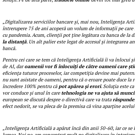
„Digitalizarea serviciilor bancare și, mai nou, Inteligența Ar
întrerupere 75 de ani acoperă un volum de informații pe care In
cu pandemia. Acum, clienții pot ține legătura cu banca de la di
la distanță
. Un alt palier este legat de accesul și integrarea 
bancă.
Pentru cei care se tem că Inteligența Artificială îi va înlocui ș
de AI, dar
oamenii vor fi înlocuiți de către oameni care ști
eficiența tuturor proceselor, iar competiția devine mai puterni
nu sunt asistate de oameni, pentru că o eroare poate duce la re
încredere 100% pentru că
pot apărea și erori
. Soluția este c
vor conduce și unul în care
tehnologia ne va ajuta să muncim
european se discută despre o directivă care va trata
răspunder
efect nedorit, se va pleca de la premisa că vina aparține acelui
„Inteligența Artificială a apărut încă din anii 50-60, iar ce s
lumea. Noi ne-am concentrat mult pe digitalizare în interiorul 