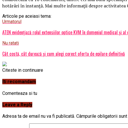
hotărâri în instanță. Mai multe informații despre activitatea 
Articole pe aceiasi tema:
Urmatorul
ATEN evidențiază rolul extensiilor optice KVM în domeniul medical și al c
Nu ratati
Cât costă, cât durează și cum alegi corect oferta de epilare definitivǎ
Citeste in continuare
Iti recomandam
Comenteaza si tu
Leave a Reply
Adresa ta de email nu va fi publicată.
Câmpurile obligatorii sun