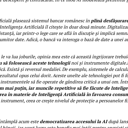
tificială plasează sistemul bancar românesc în
plină desfășurare
teligența Artificială îl citește în doar două minute. Digitalizar
stanță, iar printr-o lege care se află în discuție și implică semn
anumitor date. Adică, o bancă va interoga o bază de date a unei a
i le va lua joburile, opinia mea este că această îngrijorare trebui
u să folosească aceste tehnologii
noi și instrumente digitale.
că. Există și reversul medaliei. De exemplu, sistemele de calcul
zultatul opus celui dorit. Aceste unelte ale tehnologiei pot fi 
a instrumentele să fie operate de gândirea critică a unui om. Înt
 mai puțin, iar muncile repetitive să fie făcute de Inteligen
ea în materie de Inteligență Artificială în favoarea consu
 instrument, ceea ce crește nivelul de protecție a persoanelor fi
e întâmplă acum este
democratizarea accesului la AI
după lans
băncii, iar acest lucru este benefic mai întâi pentru angajați și