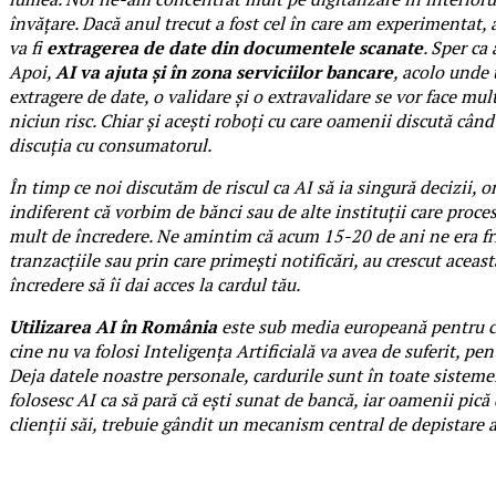
învățare. Dacă anul trecut a fost cel în care am experimentat,
va fi
extragerea de date din documentele scanate
. Sper ca
Apoi,
AI va ajuta și în zona serviciilor bancare
, acolo unde 
extragere de date, o validare și o extravalidare se vor face mu
niciun risc. Chiar și acești roboți cu care oamenii discută câ
discuția cu consumatorul.
În timp ce noi discutăm de riscul ca AI să ia singură decizii,
indiferent că vorbim de bănci sau de alte instituții care proc
mult de încredere. Ne amintim că acum 15-20 de ani ne era frică
tranzacțiile sau prin care primești notificări, au crescut aceast
încredere să îi dai acces la cardul tău.
Utilizarea AI în România
este sub media europeană pentru că 
cine nu va folosi Inteligența Artificială va avea de suferit, pe
Deja datele noastre personale, cardurile sunt în toate sistemel
folosesc AI ca să pară că ești sunat de bancă, iar oamenii pică
clienții săi, trebuie gândit un mecanism central de depistare a