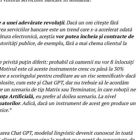
 a unei adevărate revoluții
. Dacă un om citește fără
ea serviciilor bancare este un trend care s-a accelerat odată
ătura electronică, aceștia
vor putea încheia și contracte de
utorități publice, de exemplu, fără a mai chema clientul la
e privită puțin diferit: probabil că oamenii nu vor fi înlocuiți
Motivul este că aceste instrumente cresc cu până la 30%
are a scoringului pentru creditare au un risc semnificativ dacă
folosite, cum este și Chat GPT, dar nu trebuie să le acordăm
re un scenariu de tip Matrix sau Terminator, în care roboții ne
ța Artificială,
eu prefer al doilea scenariu. La nivel
matorilor
. Adică, dacă un instrument de acest gen produce un
zice.”
area Chat GPT, modelul lingvistic devenit cunoscut în toată
 clienți, deoarece vine la pachet cu o pantă de cunoaștere, de