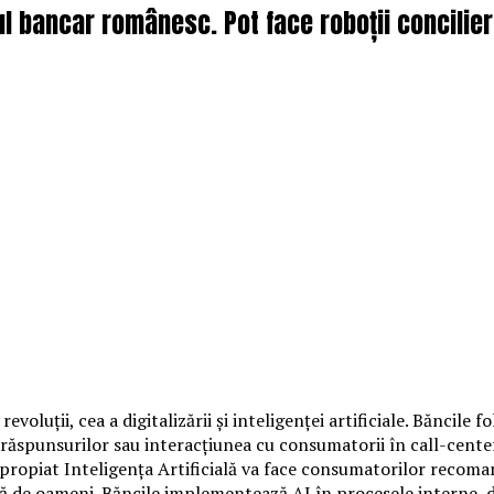
mul bancar românesc. Pot face roboții concilie
revoluții, cea a digitalizării și inteligenței artificiale. Băncile 
răspunsurilor sau interacțiunea cu consumatorii în call-center
 apropiat Inteligența Artificială va face consumatorilor recom
ță de oameni. Băncile implementează AI în procesele interne, d