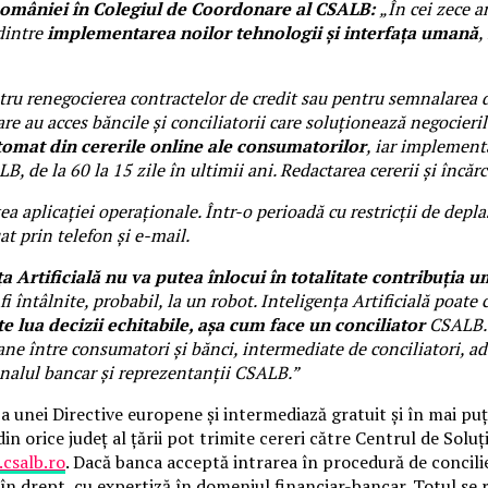
României în Colegiul de Coordonare al CSALB:
„În cei zece a
 dintre
implementarea noilor tehnologii și interfața umană
,
tru renegocierea contractelor de credit sau pentru semnalarea 
care au acces băncile și conciliatorii care soluționează negocieri
tomat din cererile online ale consumatorilor
, iar i
mplementar
, de la 60 la 15 zile în ultimii ani. Redactarea cererii și încă
 aplicației operaționale. Într-o perioadă cu restricții de deplas
t prin telefon și e-mail.
ța Artificială nu va putea înlocui în totalitate contribuția 
 fi întâlnite, probabil, la un robot. Inteligența Artificială poate
e lua decizii echitabile, așa cum face un conciliator
CSALB. U
mane între consumatori și bănci, intermediate de conciliatori, 
onalul bancar și reprezentanții CSALB.”
a unei Directive europene și intermediază gratuit și în mai puț
in orice județ al țării pot trimite cereri către Centrul de Solu
csalb.ro
. Dacă banca acceptă intrarea în procedură de concil
i în drept, cu expertiză în domeniul financiar-bancar. Totul se 