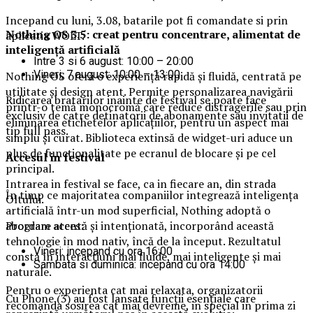
Incepand cu luni, 3.08, batarile pot fi comandate si prin
Nothing OS 3.5: creat pentru concentrare, alimentat de
aplicatia WOLT.
inteligență artificială
Intre 3 si 6 august: 10:00 – 20:00
Vineri, 7 august: 10:00 – 13:00
Nothing OS oferă o experiență rapidă și fluidă, centrată pe
utilitate și design atent. Permite personalizarea navigării
Ridicarea bratarilor inainte de festival se poate face
printr-o temă monocromă care reduce distragerile sau prin
exclusiv de catre detinatorii de abonamente sau invitatii de
eliminarea etichetelor aplicațiilor, pentru un aspect mai
tip full pass.
simplu și curat. Biblioteca extinsă de widget-uri aduce un
plus de funcționalitate pe ecranul de blocare și pe cel
Accesul i
n festival
principal.
Intrarea in festival se face, ca in fiecare an, din strada
În timp ce majoritatea companiilor integrează inteligența
Oltului.
artificială într-un mod superficial, Nothing adoptă o
Program acces:
abordare atentă și intenționată, incorporând această
tehnologie în mod nativ, încă de la început. Rezultatul
Vineri: incepand cu ora 16:00
constă în interacțiuni mai fluide, mai inteligente și mai
Sambata si duminica: incepand cu ora 14:00
naturale.
Pentru o experienta cat mai relaxata, organizatorii
Cu Phone (3) au fost lansate funcții esențiale care
recomanda sosirea cat mai devreme, in special in prima zi