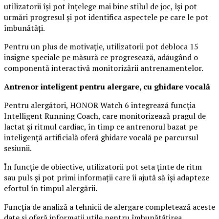
utilizatorii își pot înțelege mai bine stilul de joc, își pot
urmări progresul și pot identifica aspectele pe care le pot
îmbunătăți.
Pentru un plus de motivație, utilizatorii pot debloca 15
insigne speciale pe măsură ce progresează, adăugând o
componentă interactivă monitorizării antrenamentelor.
Antrenor inteligent pentru alergare, cu ghidare vocală
Pentru alergători, HONOR Watch 6 integrează funcția
Intelligent Running Coach, care monitorizează pragul de
lactat și ritmul cardiac, în timp ce antrenorul bazat pe
inteligență artificială oferă ghidare vocală pe parcursul
sesiunii.
În funcție de obiective, utilizatorii pot seta ținte de ritm
sau puls și pot primi informații care îi ajută să își adapteze
efortul în timpul alergării.
Funcția de analiză a tehnicii de alergare completează aceste
date și oferă informații utile pentru îmbunătățirea