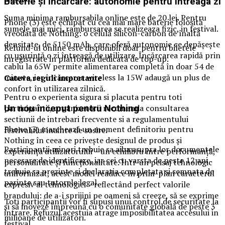
Baterie și
î
ncărcare: autonomie pentru întreaga zi
Suma minima rambursabila online este de 20 lei. Pentru
Phone (3) este echipat cu cea mai mare baterie folosită
sumele mai mici, rambursarea se realizeaza fizic, in festival.
vreodată de Nothing: o celulă silicon-carbon de înaltă
densitate, de 5150 mAh, care oferă autonomie ce depășește
Refund-ul online este disponibil doar pentru biletele
cu ușurință o zi întreagă de utilizare. Încărcarea rapidă prin
inregistrate in platforma dedicata de top-up.
cablu la 65W permite alimentarea completă în doar 54 de
minute, iar încărcarea wireless la 15W adaugă un plus de
Ca
teva reguli importante
confort în utilizarea zilnică.
Pentru o experienta sigura si placuta pentru toti
participantii, organizatorii recomanda consultarea
Un nou început pentru Nothing
sectiunii de intrebari frecvente si a regulamentului
Phone (3) marchează un moment definitoriu pentru
festivalului inainte de sosire.
Nothing în ceea ce privește designul de produs și
Participantii minori trebuie sa aiba asupra lor documentele
experiența utilizatorului – un echilibru între performanță,
necesare de identificare, iar cei cu varsta de peste 12 ani
personalitate și funcționalitate. Într-un peisaj tehnologic
trebuie sa prezinte si declaratia completata si semnata de
uniformizat, acest model readuce în prim-plan caracterul
parinte sau tutorele legal.
expresiv al tehnologiei – reflectând perfect valorile
brandului: de a-i sprijini pe oameni să creeze, să se exprime
Toti participantii vor fi supusi unui control de securitate la
și să inoveze împreună cu o comunitate globală de peste 3
intrare. Refuzul acestuia atrage imposibilitatea accesului in
milioane de utilizatori.
festival.