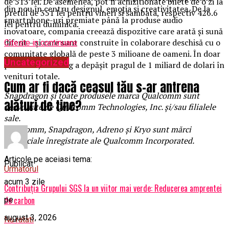
de 513 lei. De asemenea, pot fi achizitionate bilete de o zi la
din nou în centru designul, emoția și creativitatea. De la
pretul de 351 lei pentru vineri si sambata, respectiv 426.6
smartphone-uri premiate până la produse audio
lei pentru duminica.
inovatoare, compania creează dispozitive care arată și sună
diferit – și care sunt construite în colaborare deschisă cu o
Citeste in continuare
comunitate globală de peste 3 milioane de oameni. În doar
Uncategorized
patru ani, Nothing a depășit pragul de 1 miliard de dolari în
venituri totale.
Cum ar fi dacă ceasul tău s-ar antrena
Snapdragon și toate produsele marca Qualcomm sunt
alături de tine?
dezvoltate de Qualcomm Technologies, Inc. și/sau filialele
sale.
Qualcomm, Snapdragon, Adreno și Kryo sunt mărci
comerciale înregistrate ale Qualcomm Incorporated.
Articole pe aceiasi tema:
Publicat
Urmatorul
acum 3 zile
Contribuția Grupului SGS la un viitor mai verde: Reducerea amprentei
de carbon
pe
august 3, 2026
Nu ratati