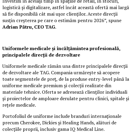
Investim în același timp în spațiile de retail, în stocuri,
logistică și digitalizare, astfel încât această ofertă mai largă
să fie disponibilă cât mai ușor clienților. Aceste direcții
susțin creșterea pe care o estimăm pentru 2026”, spune
Adrian Pătru, CEO TAG
.
Uniformele medicale și încălțămintea profesională,
principalele direcții de dezvoltare
Uniformele medicale rămân una dintre principalele direcții
de dezvoltare ale TAG. Compania urmărește să acopere
toate segmentele de preț, de la produse entry-level până la
uniforme medicale premium și colecții realizate din
materiale tehnice. Oferta se adresează clienților individuali
și proiectelor de amploare derulate pentru clinici, spitale și
rețele medicale.
Portofoliul de uniforme include branduri internaționale
precum Cherokee, Dickies și Healing Hands, alături de
colecțiile proprii, inclusiv gama IQ Medical Line.