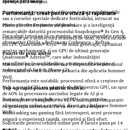
Masina
personal
a
aproape fără margini.
Organizatorii recomanda utilizarea transportului public
Performanță: creat pentru viteză și rapiditate
sau a curselor speciale dedicate festivalului, intrucat nu
exista parcare destinata publicului.
Phone (3) oferă o putere de procesare și o inteligență
remarcabile datorită procesorului Snapdragon® 8s Gen 4,
Daca alegi totusi sa vii cu masina, sunt recomandate rutele
construit pe o arhitectură avansată de 4nm. Acesta include
alternative Chitila – Buftea sau Corbeanca – Buftea.
un CPU Qualcomm® Kryo™ de nouă generație, optimizat
pentru performanță, și un GPU de ultimă generație
Puncte de prim ajutor
Qualcomm® Adreno™, care aduc îmbunătățiri
semnificative în multitasking, procesare de imagine și
Mai multe puncte medicale vor fi disponibile in interiorul
redare grafică față de Phone (2).
festivalului si vor fi marcate pe harta din aplicatia Summer
Well.
Performanța este notabilă: procesorul oferă o creștere de
36% a puterii CPU, un upgrade de 88% pentru GPU, un spor
Top-up rapid pentru plati i
n festival
de 60% în procesarea sarcinilor legate de AI și o
Bratara de acces include un cod PIN care permite
recunoaștere a imaginilor cu 125% mai rapidă comparativ
alimentarea online a contului, direct pe platforma Summer
cu generația anterioară. Fie că este vorba despre
Well.
multitasking sau gaming fără întreruperi, acest procesor
asigură o experiență rapidă, receptivă și fără efort.
Solicitarile pentru refund online pot fi facute pana pe 14
august.