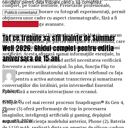
navigator pentru data viitoare când o să comentez.
complet, pe toate lentilele. Presetările profesionale,
dezvoltate în colaborare cu fotografi experimentați, permit
obținerea unor cadre cu aspect cinematografic, fără a fi
Uncategorized
necesare cunoștințe avansate.
De asemenea, Phone (3) introduce Glyph Matrix, un ecran
Tot ce trebuie sa stii inainte de Summer
micro-LED amplasat pe partea din spate a telefonului, care
Well 2026. Ghidul complet pentru editia
oferă o modalitate mai inteligentă și expresivă de a primi
notificări. Acesta afișează numai informațiile esențiale, în
aniversara de 15 ani
momentul potrivit, reducând astfel necesitatea verificării
frecvente a ecranului principal. În plus, funcția Flip to
Record permite utilizatorului să întoarcă telefonul cu fața
în jos pentru a activa automat transcrierea și sumarizarea
conversațiilor din întâlniri, prin intermediul Essential
Publicat
Space, fără a necesita interacțiune cu ecranul.
acum o zi
Echipat cu cel mai recent procesor Snapdragon® 8s Gen 4,
Phone (3) oferă performanțe de top în procesarea
pe
imaginilor, inteligență artificială și gaming, depășind
semnificativ eficiența modelului anterior, Phone (2). Bateria
august 5, 2026
de 5150 mAh, realizată dintr-un amestec de silicon-carbon,