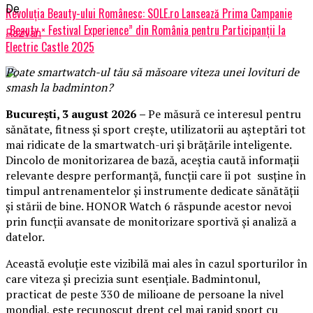
De
Revoluția Beauty-ului Românesc: SOLE.ro Lansează Prima Campanie
„Beauty × Festival Experience” din România pentru Participanții la
Razvan
Electric Castle 2025
Poate smartwatch-ul t
ău
să măsoare viteza unei lovituri de
smash la badminton?
București,
3 august 2026
–
Pe măsură ce interesul pentru
sănătate, fitness și sport crește, utilizatorii au așteptări tot
mai ridicate de la smartwatch-uri și brățările inteligente.
Dincolo de monitorizarea de bază, aceștia caută informații
relevante despre performanță, funcții care îi pot susține în
timpul antrenamentelor și instrumente dedicate sănătății
și stării de bine. HONOR Watch 6 răspunde acestor nevoi
prin funcții avansate de monitorizare sportivă și analiză a
datelor.
Această evoluție este vizibilă mai ales în cazul sporturilor în
care viteza și precizia sunt esențiale. Badmintonul,
practicat de peste 330 de milioane de persoane la nivel
mondial, este recunoscut drept cel mai rapid sport cu