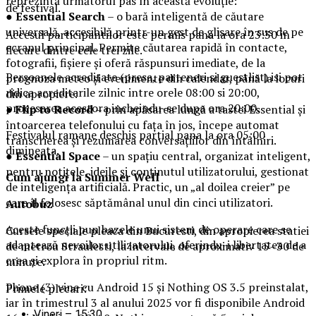
reprezintă următorul pas în această evoluție:
de festival.
●
Essential Search
– o bară inteligentă de căutare
universală, accesibilă printr-un gest de glisare în sus de pe
Accesul participantilor este permis pana la ora 23:30 in
ecranul principal. Permite căutarea rapidă în contacte,
fiecare dintre cele trei zile.
fotografii, fișiere și oferă răspunsuri imediate, de la
Persoanele acreditate (presa, parteneri si guestlist) isi pot
prognoza meteo și evenimente din calendar, până la locuri
ridica acreditarile zilnic intre orele 08:00 si 20:00,
din apropiere.
procesarea acestora incheindu-se dupa ora 20:00.
●
Flip to Record
– prin apăsarea lungă a tastei Essential și
întoarcerea telefonului cu fața în jos, începe automat
Festivalul ramane deschis partial pana la ora 05:00
transcrierea și rezumarea conversațiilor din întâlniri.
dimineata.
●
Essential Space
– un spațiu central, organizat inteligent,
pentru notițele, ideile și conținutul utilizatorului, gestionat
Cum ajungi la Summer Well
de inteligența artificială. Practic, un „al doilea creier” pe
care îl folosesc săptămânal unul din cinci utilizatori.
Autobuz
Aceste funcții pun bazele unui sistem de operare care se
Cursele speciale pleaca din Bucuresti, din apropierea statiei
adaptează nevoilor utilizatorului, oferindu-i libertatea de a
de metrou Straulesti, la intervale de aproximativ 15–30 de
crea și explora în propriul ritm.
minute.
Phone (3) vine cu Android 15 și Nothing OS 3.5 preinstalat,
Primele plecari:
iar în trimestrul 3 al anului 2025 vor fi disponibile Android
Vineri – 15:30