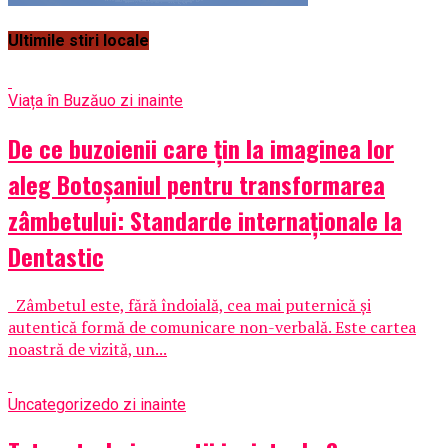
Ultimile stiri locale
Viața în Buzău
o zi inainte
De ce buzoienii care țin la imaginea lor
aleg Botoșaniul pentru transformarea
zâmbetului: Standarde internaționale la
Dentastic
Zâmbetul este, fără îndoială, cea mai puternică și
autentică formă de comunicare non-verbală. Este cartea
noastră de vizită, un...
Uncategorized
o zi inainte