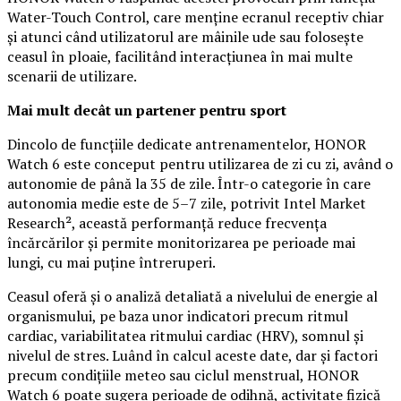
Water-Touch Control, care menține ecranul receptiv chiar
și atunci când utilizatorul are mâinile ude sau folosește
ceasul în ploaie, facilitând interacțiunea în mai multe
scenarii de utilizare.
Mai mult decât un partener pentru sport
Dincolo de funcțiile dedicate antrenamentelor, HONOR
Watch 6 este conceput pentru utilizarea de zi cu zi, având o
autonomie de până la 35 de zile. Într-o categorie în care
autonomia medie este de 5–7 zile, potrivit Intel Market
Research², această performanță reduce frecvența
încărcărilor și permite monitorizarea pe perioade mai
lungi, cu mai puține întreruperi.
Ceasul oferă și o analiză detaliată a nivelului de energie al
organismului, pe baza unor indicatori precum ritmul
cardiac, variabilitatea ritmului cardiac (HRV), somnul și
nivelul de stres. Luând în calcul aceste date, dar și factori
precum condițiile meteo sau ciclul menstrual, HONOR
Watch 6 poate sugera perioade de odihnă, activitate fizică