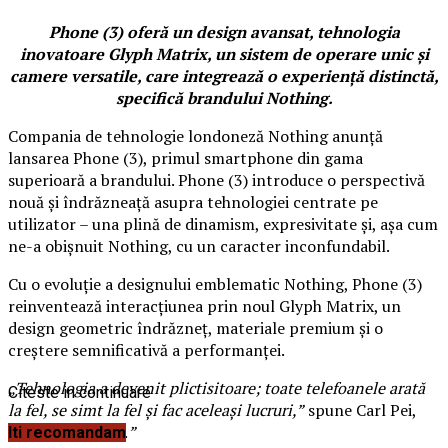
Phone (3) oferă un design avansat, tehnologia
inovatoare Glyph Matrix, un sistem de operare unic și
camere versatile, care integrează o experiență distinctă,
specifică brandului Nothing.
Compania de tehnologie londoneză Nothing anunță
lansarea Phone (3), primul smartphone din gama
superioară a brandului. Phone (3) introduce o perspectivă
nouă și îndrăzneață asupra tehnologiei centrate pe
utilizator – una plină de dinamism, expresivitate și, așa cum
ne-a obișnuit Nothing, cu un caracter inconfundabil.
Cu o evoluție a designului emblematic Nothing, Phone (3)
reinventează interacțiunea prin noul Glyph Matrix, un
design geometric îndrăzneț, materiale premium și o
creștere semnificativă a performanței.
„Tehnologia a devenit plictisitoare; toate telefoanele arată
Citeste in continuare
la fel, se simt la fel și fac aceleași lucruri,”
spune Carl Pei,
CEO-ul Nothing.
”
Iti recomandam