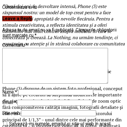
“După doi ani de dezvoltare intensă, Phone (3) este
Comenteaza si tu
răspunsul nostru: un model de top creat pentru a face
tehnologia mai apropiată de nevoile fiecăruia. Pentru a
Leave a Reply
stimula creativitatea, a reflecta identitatea și a oferi
Adresa ta de email nu va fi publicată.
Câmpurile obligatorii
oamenilor mai mult control asupra modului în care se
sunt marcate cu
*
conectează și creează. La Nothing, nu urmăm tendințe, ci
construim cu atenție și în strânsă colaborare cu comunitatea
Comentariu
*
noastră.”
Un model premium autentic. În stilul caracteristic
Nothing
Phone (3) dispune de un sistem foto profesional, conceput
Nume
*
să îi ajute pe creatori să surprindă momentele importante
din viața lor, oriunde și oricând. Beneficiază de zoom optic
Email
*
fără compromiterea calității imaginii, fotografii detaliate și
clare în condiții de lumină redusă, datorită senzorului
Site web
principal de 1/1,3” – unul dintre cele mai performante din
Salvează-mi numele, emailul și site-ul web în acest
categoria sa – și înregistrare video 4K la 60fps, stabilizată