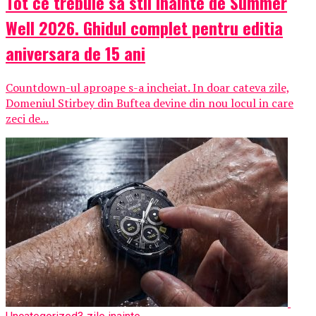
Tot ce trebuie sa stii inainte de Summer
Well 2026. Ghidul complet pentru editia
aniversara de 15 ani
Countdown-ul aproape s-a incheiat. In doar cateva zile,
Domeniul Stirbey din Buftea devine din nou locul in care
zeci de...