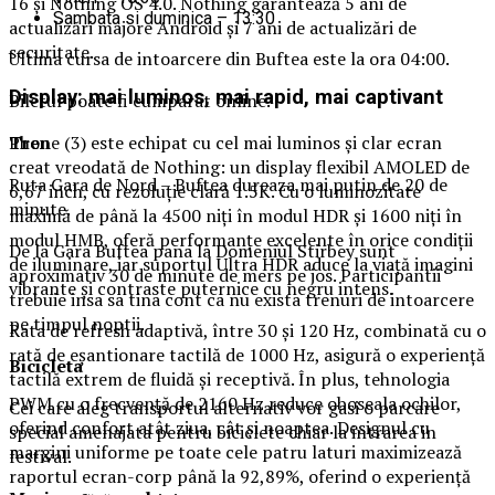
16 și Nothing OS 4.0. Nothing garantează 5 ani de
Sambata si duminica – 13:30
actualizări majore Android și 7 ani de actualizări de
securitate.
Ultima cursa de intoarcere din Buftea este la ora 04:00.
Display
: mai luminos, mai rapid, mai captivant
Biletul poate fi cumparat online.
Tren
Phone (3) este echipat cu cel mai luminos și clar ecran
creat vreodată de Nothing: un display flexibil AMOLED de
Ruta Gara de Nord – Buftea dureaza mai putin de 20 de
6,67 inch, cu rezoluție clară 1.5K. Cu o luminozitate
minute.
maximă de până la 4500 niți în modul HDR și 1600 niți în
modul HMB, oferă performanțe excelente în orice condiții
De la Gara Buftea pana la Domeniul Stirbey sunt
de iluminare, iar suportul Ultra HDR aduce la viață imagini
aproximativ 30 de minute de mers pe jos. Participantii
vibrante și contraste puternice cu negru intens.
trebuie insa sa tina cont ca nu exista trenuri de intoarcere
pe timpul noptii.
Rata de refresh adaptivă, între 30 și 120 Hz, combinată cu o
rată de eșantionare tactilă de 1000 Hz, asigură o experiență
Biciclet
a
tactilă extrem de fluidă și receptivă. În plus, tehnologia
PWM cu o frecvență de 2160 Hz reduce oboseala ochilor,
Cei care aleg transportul alternativ vor gasi o parcare
oferind confort atât ziua, cât și noaptea. Designul cu
special amenajata pentru biciclete chiar la intrarea in
margini uniforme pe toate cele patru laturi maximizează
festival.
raportul ecran-corp până la 92,89%, oferind o experiență