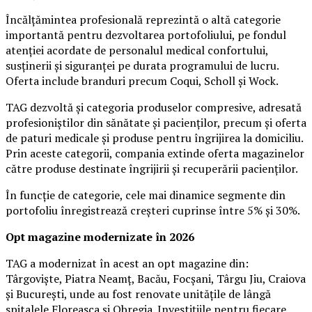
Încălțămintea profesională reprezintă o altă categorie
importantă pentru dezvoltarea portofoliului, pe fondul
atenției acordate de personalul medical confortului,
susținerii și siguranței pe durata programului de lucru.
Oferta include branduri precum Coqui, Scholl și Wock.
TAG dezvoltă și categoria produselor compresive, adresată
profesioniștilor din sănătate și pacienților, precum și oferta
de paturi medicale și produse pentru îngrijirea la domiciliu.
Prin aceste categorii, compania extinde oferta magazinelor
către produse destinate îngrijirii și recuperării pacienților.
În funcție de categorie, cele mai dinamice segmente din
portofoliu înregistrează creșteri cuprinse între 5% și 30%.
Opt magazine modernizate în 2026
TAG a modernizat în acest an opt magazine din:
Târgoviște, Piatra Neamț, Bacău, Focșani, Târgu Jiu, Craiova
și București, unde au fost renovate unitățile de lângă
spitalele Floreasca și Obregia. Investițiile pentru fiecare