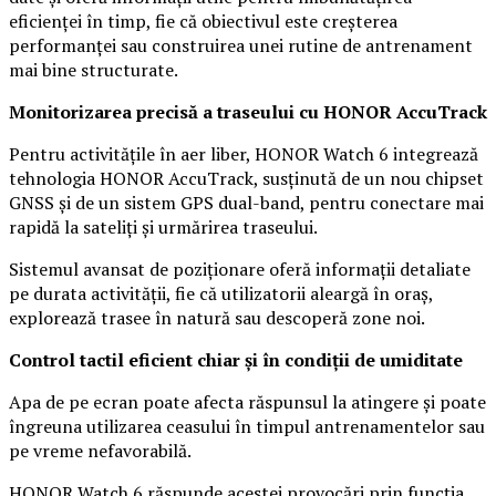
eficienței în timp, fie că obiectivul este creșterea
performanței sau construirea unei rutine de antrenament
mai bine structurate.
Monitorizarea precisă a traseului cu HONOR AccuTrack
Pentru activitățile în aer liber, HONOR Watch 6 integrează
tehnologia HONOR AccuTrack, susținută de un nou chipset
GNSS și de un sistem GPS dual-band, pentru conectare mai
rapidă la sateliți și urmărirea traseului.
Sistemul avansat de poziționare oferă informații detaliate
pe durata activității, fie că utilizatorii aleargă în oraș,
explorează trasee în natură sau descoperă zone noi.
Control tactil eficient chiar și în condiții de umiditate
Apa de pe ecran poate afecta răspunsul la atingere și poate
îngreuna utilizarea ceasului în timpul antrenamentelor sau
pe vreme nefavorabilă.
HONOR Watch 6 răspunde acestei provocări prin funcția