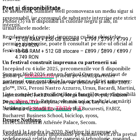
Preț și disponibilitate
De asemenea, Summer Well promoveaza un mediu sigur si
responsabil, iar consumul de substante interzise este strict
Phone (3) va fi disponibil în culorile negru și alb, în
interzis.
următoarele modele:
Regulamentul complet, impreuna cu lista obiectelor
12 GB RAM + 256 GB stocare – £799 / $799 / €799 /
permise si interzise, poate fi consultat pe site-ul oficial al
4.249 RON
festivalului.
16 GB RAM + 512 GB stocare – £899 / $899 / €899 /
4.749 RON
Un festival construit
impreuna cu partenerii sai
Începând cu 4 iulie 2025, precomenzile vor fi disponibile
Summer Well 2026 este un festival Orange, sustinut de
global pe
nothing.tech
și local pe eMAG, partener
parteneri care contribuie la experienta editiei aniversare:
autorizat. Vânzările deschise vor debuta pe 15 iulie 2025.
glo™, ING, Peroni Nastro Azzurro, Ursus, Bacardi, Martini,
Lista completă a specificațiilor și funcțiilor este disponibilă
Jagermeister, Jack Daniel’s, Mega Image, Pepsi, Fashion
pe
nothing.tech
. Pentru cele mai noi actualizări, urmăriți
Days, alpro, Transalpina, vitamin aqua, Lay’s, e-on,
Nothing pe
Instagram
,
TikTok
și
X
.
Academia de Studii Economice din Bucuresti, FABIZ,
Bucharest Business School, biciclop, syoss,
Despre Nothing
InterContinental Athénée Palace, Secom.
Fondată la Londra în 2020, Nothing își propune să
Abonamentele sunt disponibile pe summerwell.ro la pretul
redefinească relația dintre oameni și tehnologie, punând