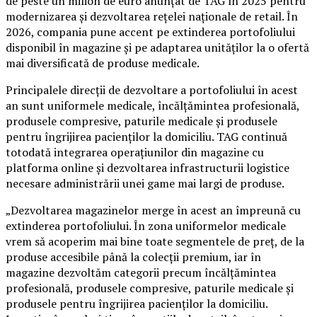
de peste un milion de euro anunțat de TAG în 2025 pentru
modernizarea și dezvoltarea rețelei naționale de retail. În
2026, compania pune accent pe extinderea portofoliului
disponibil în magazine și pe adaptarea unităților la o ofertă
mai diversificată de produse medicale.
Principalele direcții de dezvoltare a portofoliului în acest
an sunt uniformele medicale, încălțămintea profesională,
produsele compresive, paturile medicale și produsele
pentru îngrijirea pacienților la domiciliu. TAG continuă
totodată integrarea operațiunilor din magazine cu
platforma online și dezvoltarea infrastructurii logistice
necesare administrării unei game mai largi de produse.
„Dezvoltarea magazinelor merge în acest an împreună cu
extinderea portofoliului. În zona uniformelor medicale
vrem să acoperim mai bine toate segmentele de preț, de la
produse accesibile până la colecții premium, iar în
magazine dezvoltăm categorii precum încălțămintea
profesională, produsele compresive, paturile medicale și
produsele pentru îngrijirea pacienților la domiciliu.