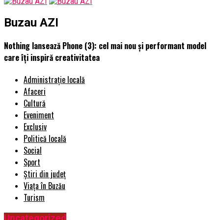
Buzau AZI
Nothing lansează Phone (3): cel mai nou și performant model
care îți inspiră creativitatea
Administrație locală
Afaceri
Cultură
Eveniment
Exclusiv
Politică locală
Social
Sport
Știri din județ
Viața în Buzău
Turism
Uncategorized