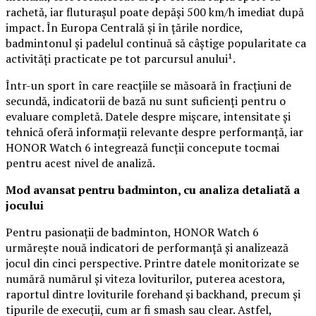
rachetă, iar fluturașul poate depăși 500 km/h imediat după
impact. În Europa Centrală și în țările nordice,
badmintonul și padelul continuă să câștige popularitate ca
activități practicate pe tot parcursul anului¹.
Într-un sport în care reacțiile se măsoară în fracțiuni de
secundă, indicatorii de bază nu sunt suficienți pentru o
evaluare completă. Datele despre mișcare, intensitate și
tehnică oferă informații relevante despre performanță, iar
HONOR Watch 6 integrează funcții concepute tocmai
pentru acest nivel de analiză.
Mod avansat pentru badminton, cu analiza detaliată a
jocului
Pentru pasionații de badminton, HONOR Watch 6
urmărește nouă indicatori de performanță și analizează
jocul din cinci perspective. Printre datele monitorizate se
numără numărul și viteza loviturilor, puterea acestora,
raportul dintre loviturile forehand și backhand, precum și
tipurile de execuții, cum ar fi smash sau clear. Astfel,