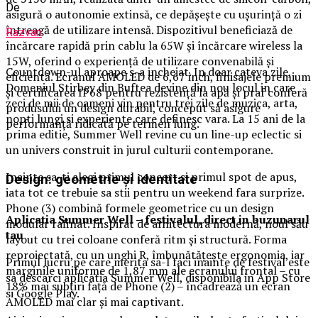
De
asigură o autonomie extinsă, ce depășește cu ușurință o zi
întreagă de utilizare intensă. Dispozitivul beneficiază de
Razvan
încărcare rapidă prin cablu la 65W și încărcare wireless la
15W, oferind o experiență de utilizare convenabilă și
Countdown-ul aproape s-a incheiat. In doar cateva zile,
eficientă. Ecranul AMOLED de 6,67 inch, finisajele premium
Domeniul Stirbey din Buftea devine din nou locul in care
și certificarea IP68 pentru rezistență la apă și praf conferă
zeci de mii de oameni vin pentru trei zile de muzica, arta,
produsului un design durabil, conceput să asigure
nopti lungi si experiente care definesc vara. La 15 ani de la
performanță ridicată pe termen lung.
prima editie, Summer Well revine cu un line-up eclectic si
un univers construit in jurul culturii contemporane.
Inainte sa-ti alegi primul concert si primul spot de apus,
Design: geometrie și identitate
iata tot ce trebuie sa stii pentru un weekend fara surprize.
Phone (3) combină formele geometrice cu un design
Aplica
t
ia Summer Well
– festivalul, direct in buzunarul
modular rafinat. Inspirat de arhitectura modernă, noul său
tau
layout cu trei coloane conferă ritm și structură. Forma
reproiectată, cu un unghi R, îmbunătățește ergonomia, iar
Primul lucru pe care merita sa-l faci inainte de festival este
marginile uniforme de 1,87 mm ale ecranului frontal – cu
sa descarci aplicatia Summer Well, disponibila in App Store
18% mai subțiri față de Phone (2) – încadrează un ecran
si Google Play.
AMOLED mai clar și mai captivant.