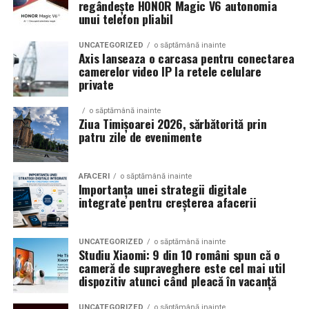
regândește HONOR Magic V6 autonomia
Construiești primele recenzii și reputația
unui telefon pliabil
Un alt avantaj important este că poți începe să aduni
UNCATEGORIZED
o săptămână inainte
feedback de la primii clienți.
Axis lanseaza o carcasa pentru conectarea
camerelor video IP la retele celulare
private
Recenziile, evaluările și experiențele pozitive vor deveni
ulterior un atu important dacă alegi să îți lansezi
o săptămână inainte
propriul magazin online.
Ziua Timișoarei 2026, sărbătorită prin
patru zile de evenimente
Practic, nu pornești de la zero, ci ai deja dovada că
oamenii au încredere în produsele sau serviciile tale.
AFACERI
o săptămână inainte
Importanța unei strategii digitale
Cum te poate ajuta Soonyx.store?
integrate pentru creșterea afacerii
Pentru antreprenorii aflați la început de drum,
Soonyx.store
reprezintă o modalitate simplă de a testa
UNCATEGORIZED
o săptămână inainte
Studiu Xiaomi: 9 din 10 români spun că o
piața.
cameră de supraveghere este cel mai util
dispozitiv atunci când pleacă în vacanță
Platforma îți permite să listezi gratuit produse și
servicii, să comunici direct cu potențialii clienți și să
UNCATEGORIZED
o săptămână inainte