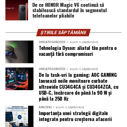
De ce HONOR Magic V6 continuă să
beneficiezi de un sistem de plată securizat. În plus, poți
stabilească standardul în segmentul
obține rapid feedback din partea pieței și poți înțelege
telefoanelor pliabile
mai bine ce funcționează înainte de a face investiții mai
mari.
ȘTIRILE SĂPTĂMÂNII
Nu orice idee de afacere trebuie să înceapă cu un
UNCATEGORIZED
acum o săptămână
magazin online complex și costisitor.
Tehnologia Dyson: aliatul tău pentru o
vacanță fără compromisuri
Uneori, cea mai bună strategie este să testezi mai întâi
piața, să înveți din comportamentul clienților și să îți
UNCATEGORIZED
acum o săptămână
adaptezi oferta pe baza rezultatelor reale.
De la task-uri la gaming: AOC GAMING
lansează noile monitoare curbate
Un marketplace îți oferă exact această oportunitate: să
ultrawide CU34G4CA și CU34G4ZCA, cu
validezi o idee de business cu investiții minime și să iei
USB-C, încărcare de până la 90 W și
decizii bazate pe date, nu pe presupuneri. Astfel, atunci
până la 250 Hz
când vei decide să îți lansezi propriul magazin online, vei
AFACERI
acum o săptămână
avea deja o fundație solidă pentru dezvoltarea afacerii
Importanța unei strategii digitale
tale.
integrate pentru creșterea afacerii