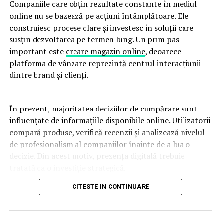
Companiile care obțin rezultate constante în mediul
această călătorie a schimbării naturale și bine gândite.
online nu se bazează pe acțiuni întâmplătoare. Ele
construiesc procese clare și investesc în soluții care
ARTICOLE PE ACEIASI TEMA:
susțin dezvoltarea pe termen lung. Un prim pas
important este
creare magazin online
, deoarece
URMATORUL
CITY PROTECT SECURITY continuă extinderea la nivel
platforma de vânzare reprezintă centrul interacțiunii
național și anunță noi parteneriate în retail
dintre brand și clienți.
NU RATATI
Scailo.ai – Agenția digitală care duce promovarea Pay
În prezent, majoritatea deciziilor de cumpărare sunt
per Click la nivelul următor, prin soluții scalabile de
automatizare
influențate de informațiile disponibile online. Utilizatorii
compară produse, verifică recenzii și analizează nivelul
de profesionalism al companiilor înainte de a lua o
decizie. Din acest motiv, prezența digitală trebuie
tratată ca o investiție strategică.
CITESTE IN CONTINUARE
Un website performant contribuie la construirea
încrederii și la îmbunătățirea experienței utilizatorului.
Viteza de încărcare, navigarea intuitivă și organizarea