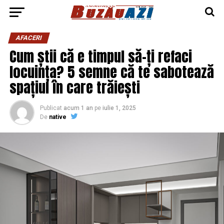
AFACERI
Cum știi că e timpul să-ți refaci
locuința? 5 semne că te sabotează
spațiul în care trăiești
Publicat
acum 1 an
pe
iulie 1, 2025
De
native