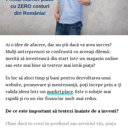
Parfumurile echilibrate, construite pe contraste între
Totodată, succesul unei strategii digitale depinde de
prospețime și note de bază persistente, tind să evolueze
colaborarea dintre toate componentele sale. Website-ul,
mai armonios pe piele în sezonul cald.
conținutul, promovarea și analiza performanței trebuie
să funcționeze împreună pentru a susține aceleași
Două parfumuri inspirate de vară și de parfumeria
obiective. Atunci când există coerență între aceste
de nișă
elemente, rezultatele devin mai stabile și mai
predictibile.
Ai o idee de afacere, dar nu știi dacă va avea succes?
Pornind de la această tendință, Oriflame completează
Mulți antreprenori se confruntă cu aceeași dilemă:
colecția Top Scents cu două noi parfumuri create
Pe măsură ce afacerea crește, este important ca
merită să investească din start într-un magazin online
împreună cu Givaudan, unul dintre liderii mondiali în
infrastructura digitală să poată susține dezvoltarea.
sau este mai bine să testeze mai întâi piața?
parfumeria fină.
Platformele moderne permit integrarea cu sisteme de
gestiune, instrumente de marketing și soluții de
În loc să aloci timp și bani pentru dezvoltarea unui
automatizare, contribuind la eficientizarea activității și
website, promovare și mentenanță, poți începe prin a-ți
la reducerea costurilor operaționale.
valida ideea într-un
marketplace
. Este o soluție mai
rapidă și cu un risc financiar mult mai redus.
La La Lime
– prospețime reinterpretată
Pentru a evalua experiența și calitatea implementărilor,
multe companii analizează
echipa FXF Web Solution
De ce este important să testezi înainte de a investi?
Dacă preferi parfumurile fresh, luminoase și energice, La
înainte de a lua decizii privind dezvoltarea proiectelor
La Lime este alegerea potrivită.
Chiar dacă tu crezi în produsul sau serviciul tău, piața
digitale.