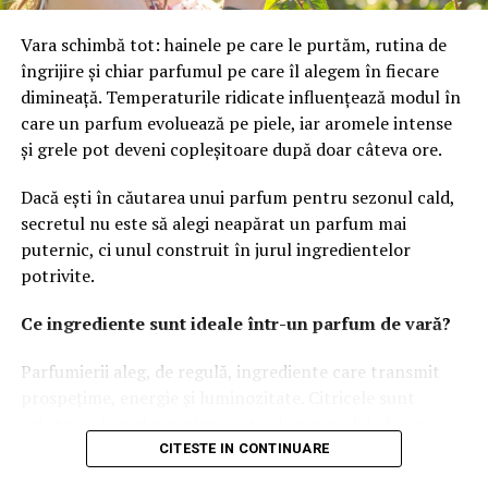
Conținutul de calitate are un rol important în procesul
Vara schimbă tot: hainele pe care le purtăm, rutina de
de atragere a vizitatorilor. Articolele informative,
îngrijire și chiar parfumul pe care îl alegem în fiecare
ghidurile și studiile de caz oferă valoare și contribuie la
dimineață. Temperaturile ridicate influențează modul în
consolidarea autorității brandului. În plus, acestea susțin
care un parfum evoluează pe piele, iar aromele intense
dezvoltarea unei relații de încredere cu publicul și
și grele pot deveni copleșitoare după doar câteva ore.
îmbunătățesc vizibilitatea în motoarele de căutare.
Dacă ești în căutarea unui parfum pentru sezonul cald,
Datele colectate din activitatea utilizatorilor permit
secretul nu este să alegi neapărat un parfum mai
îmbunătățirea continuă a performanței. Analiza
puternic, ci unul construit în jurul ingredientelor
comportamentului vizitatorilor oferă informații
potrivite.
valoroase despre preferințe, interese și punctele care
necesită optimizare. Astfel, companiile pot lua decizii
Ce ingrediente sunt ideale într-un parfum de vară?
bazate pe date reale și pot utiliza mai eficient resursele
disponibile.
Parfumierii aleg, de regulă, ingrediente care transmit
prospețime, energie și luminozitate. Citricele sunt
Pentru creșterea vizibilității și atragerea unui public
printre cele mai populare note ale sezonului, deoarece
relevant, numeroase afaceri aleg
promovare plătită
oferă o senzație imediată de prospețime și se dezvoltă
CITESTE IN CONTINUARE
Google
, deoarece această metodă permite afișarea
frumos în contact cu pielea încălzită de soare.