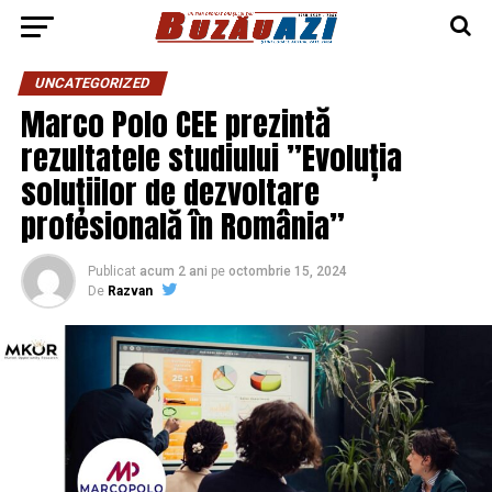
UNCATEGORIZED
Marco Polo CEE prezintă
rezultatele studiului ”Evoluția
soluțiilor de dezvoltare
profesională în România”
Publicat
acum 2 ani
pe
octombrie 15, 2024
De
Razvan