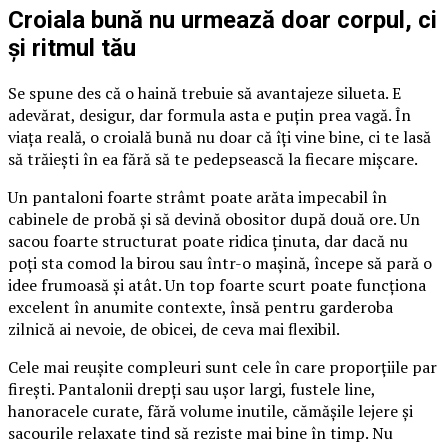
Croiala bună nu urmează doar corpul, ci
și ritmul tău
Se spune des că o haină trebuie să avantajeze silueta. E
adevărat, desigur, dar formula asta e puțin prea vagă. În
viața reală, o croială bună nu doar că îți vine bine, ci te lasă
să trăiești în ea fără să te pedepsească la fiecare mișcare.
Un pantaloni foarte strâmt poate arăta impecabil în
cabinele de probă și să devină obositor după două ore. Un
sacou foarte structurat poate ridica ținuta, dar dacă nu
poți sta comod la birou sau într-o mașină, începe să pară o
idee frumoasă și atât. Un top foarte scurt poate funcționa
excelent în anumite contexte, însă pentru garderoba
zilnică ai nevoie, de obicei, de ceva mai flexibil.
Cele mai reușite compleuri sunt cele în care proporțiile par
firești. Pantalonii drepți sau ușor largi, fustele line,
hanoracele curate, fără volume inutile, cămășile lejere și
sacourile relaxate tind să reziste mai bine în timp. Nu