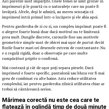
Aici părerile sunt împărțite. Unele femei se simt grozav în
imprimeuri și le poartă cu o naturalețe care nu poate fi
învățată. Altele, deși le admiră, au mereu senzația că
imprimeul intră primul într-o încăpere și ele abia apoi.
Pentru garderoba de zi cu zi, un compleu imprimat poate fi
o alegere foarte bună doar dacă motivul nu te limitează
prea mult. Dungile discrete, carourile fine sau motivele
geometrice simple sunt de obicei mai ușor de purtat decât
florile foarte mari ori desenele extrem de contrastante. Nu
e o regulă rigidă, doar o observație pe care multe
cumpărături pripite o confirmă.
Mai contează și cât de ușor poți separa piesele. Dacă
imprimeul e foarte specific, pantalonii sau bluza vor fi mai
greu de combinat cu alte haine. Asta reduce utilitatea
compleului, iar pentru garderoba zilnică utilitatea chiar ar
trebui să cântărească serios.
Mărimea corectă nu este cea care te
flatează în oglindă timp de două minute