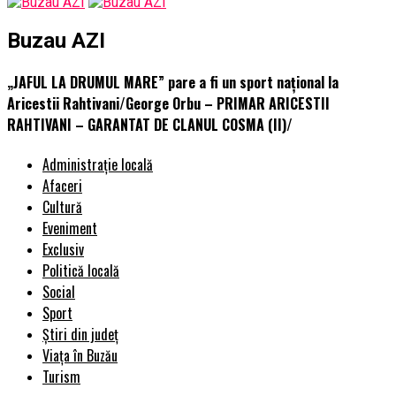
Buzau AZI
„JAFUL LA DRUMUL MARE” pare a fi un sport național la
Aricestii Rahtivani/George Orbu – PRIMAR ARICESTII
RAHTIVANI – GARANTAT DE CLANUL COSMA (II)/
Administrație locală
Afaceri
Cultură
Eveniment
Exclusiv
Politică locală
Social
Sport
Știri din județ
Viața în Buzău
Turism