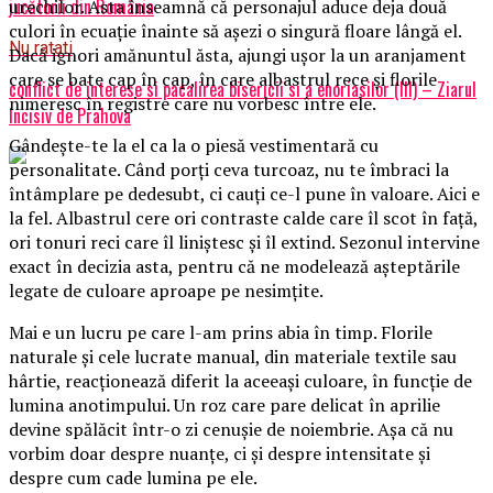
jucătorii din România
urechilor. Asta înseamnă că personajul aduce deja două
culori în ecuație înainte să așezi o singură floare lângă el.
Nu ratati
Dacă ignori amănuntul ăsta, ajungi ușor la un aranjament
care se bate cap în cap, în care albastrul rece și florile
conflict de interese si pacalirea bisericii si a enoriasilor (III) – Ziarul
nimeresc în registre care nu vorbesc între ele.
Incisiv de Prahova
Gândește-te la el ca la o piesă vestimentară cu
personalitate. Când porți ceva turcoaz, nu te îmbraci la
întâmplare pe dedesubt, ci cauți ce-l pune în valoare. Aici e
la fel. Albastrul cere ori contraste calde care îl scot în față,
ori tonuri reci care îl liniștesc și îl extind. Sezonul intervine
exact în decizia asta, pentru că ne modelează așteptările
legate de culoare aproape pe nesimțite.
Mai e un lucru pe care l-am prins abia în timp. Florile
naturale și cele lucrate manual, din materiale textile sau
hârtie, reacționează diferit la aceeași culoare, în funcție de
lumina anotimpului. Un roz care pare delicat în aprilie
devine spălăcit într-o zi cenușie de noiembrie. Așa că nu
vorbim doar despre nuanțe, ci și despre intensitate și
despre cum cade lumina pe ele.