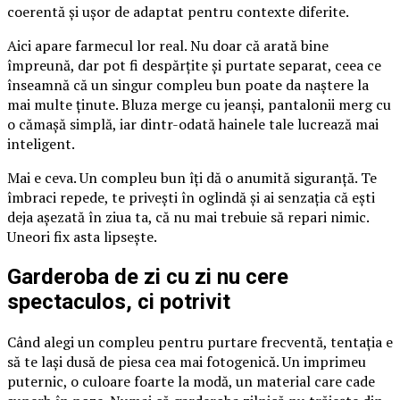
coerentă și ușor de adaptat pentru contexte diferite.
Aici apare farmecul lor real. Nu doar că arată bine
împreună, dar pot fi despărțite și purtate separat, ceea ce
înseamnă că un singur compleu bun poate da naștere la
mai multe ținute. Bluza merge cu jeanși, pantalonii merg cu
o cămașă simplă, iar dintr-odată hainele tale lucrează mai
inteligent.
Mai e ceva. Un compleu bun îți dă o anumită siguranță. Te
îmbraci repede, te privești în oglindă și ai senzația că ești
deja așezată în ziua ta, că nu mai trebuie să repari nimic.
Uneori fix asta lipsește.
Garderoba de zi cu zi nu cere
spectaculos, ci potrivit
Când alegi un compleu pentru purtare frecventă, tentația e
să te lași dusă de piesa cea mai fotogenică. Un imprimeu
puternic, o culoare foarte la modă, un material care cade