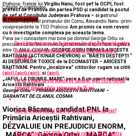
Prahova- fratele lui
Virgiliu Nanu, fost șef la OCPI, fost
Citeste in continuare
prefect de Prahova din partea PSD și candidat la postul
de șef al Consiliului Județean Prahova – si p
atronul
Iti recomandam
clubului NUBA, fiul primarului din Cornu, Alexandru Nanu -prim-
vicepreşedinte la TSD Prahova.
Am promis ca vom reveni
cu o investigatie complexa pe aceasta tema.
Pana sa-l cunoastem mai bine pe domnul George Orbu va
De ce buzoienii care țin la imaginea lor aleg Botoșaniul pentru
precizam ca la finele investigatiei noastre vom face legatura
transformarea zâmbetului: Standarde internaționale la
intre CLANUL COSMA-
GEORGE ORBU PRIMAR ARICESTII
RAHTIVANI (ACTIONAR CHEVRON) si “BĂIEȚII DEȘTEPȚI “
Dentastic
AI DEȘEURILOR TOXICE de la ECOMASTER – ARICESTII
RAHTIVANI. Pentru „incalzirea” cititorilor rugam sa cititi
(aici),
(aici),
(aici),
si
(aici).
„JAFUL LA DRUMUL MARE” pare a fi un sport național la
Tot ce trebuie sa stii inainte de Summer Well 2026. Ghidul
Aricestii Rahtivani
complet pentru editia aniversara de 15 ani
George Orbu – PRIMAR ARICESTII RAHTIVANI –
GARANTAT DE CLANUL COSMA
Viorica Băcanu, candidat PNL la
Cum ar fi dacă ceasul tău s-ar antrena alături de tine?
Primăria Ariceștii Rahtivani,
DEZVALUIE UN PREJUDICIU ENORM,
TAG investește 500.000 de euro în retail în 2026, pentru
„MARCA” George Orbu, „MARCA”