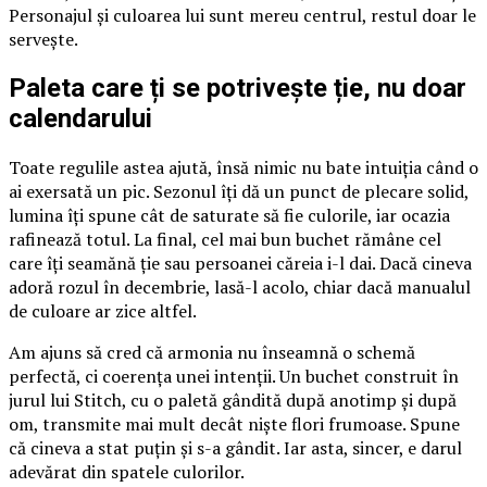
Personajul și culoarea lui sunt mereu centrul, restul doar le
servește.
Paleta care ți se potrivește ție, nu doar
calendarului
Toate regulile astea ajută, însă nimic nu bate intuiția când o
ai exersată un pic. Sezonul îți dă un punct de plecare solid,
lumina îți spune cât de saturate să fie culorile, iar ocazia
rafinează totul. La final, cel mai bun buchet rămâne cel
care îți seamănă ție sau persoanei căreia i-l dai. Dacă cineva
adoră rozul în decembrie, lasă-l acolo, chiar dacă manualul
de culoare ar zice altfel.
Am ajuns să cred că armonia nu înseamnă o schemă
perfectă, ci coerența unei intenții. Un buchet construit în
jurul lui Stitch, cu o paletă gândită după anotimp și după
om, transmite mai mult decât niște flori frumoase. Spune
că cineva a stat puțin și s-a gândit. Iar asta, sincer, e darul
adevărat din spatele culorilor.