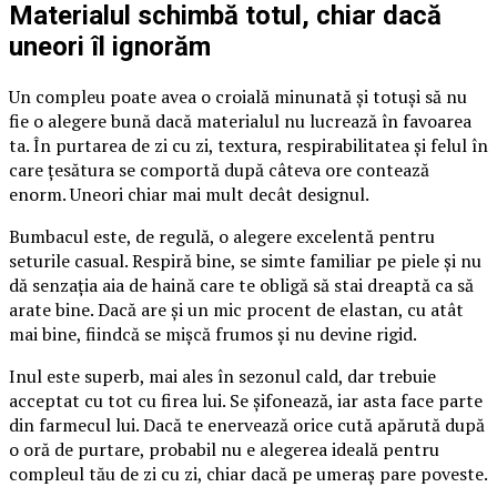
Materialul schimbă totul, chiar dacă
uneori îl ignorăm
Un compleu poate avea o croială minunată și totuși să nu
fie o alegere bună dacă materialul nu lucrează în favoarea
ta. În purtarea de zi cu zi, textura, respirabilitatea și felul în
care țesătura se comportă după câteva ore contează
enorm. Uneori chiar mai mult decât designul.
Bumbacul este, de regulă, o alegere excelentă pentru
seturile casual. Respiră bine, se simte familiar pe piele și nu
dă senzația aia de haină care te obligă să stai dreaptă ca să
arate bine. Dacă are și un mic procent de elastan, cu atât
mai bine, fiindcă se mișcă frumos și nu devine rigid.
Inul este superb, mai ales în sezonul cald, dar trebuie
acceptat cu tot cu firea lui. Se șifonează, iar asta face parte
din farmecul lui. Dacă te enervează orice cută apărută după
o oră de purtare, probabil nu e alegerea ideală pentru
compleul tău de zi cu zi, chiar dacă pe umeraș pare poveste.