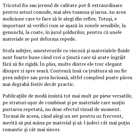
Tricotul fin sau jerseul de calitate pot fi extraordinare
pentru seturi comode, mai ales toamna și iarna. Au acea
moliciune care te face să le alegi din reflex. Totuși, e
important să verifici cum se așază în zonele sensibile, la
genunchi, la coate, în jurul șoldurilor, pentru că unele
materiale se pot deforma repede.
Stofa subțire, amestecurile cu viscoză și materialele fluide
sunt foarte bune când vrei o ținută care să arate îngrijit
fără să fie rigidă. În plus, multe dintre ele trec elegant
dinspre zi spre seară. Contează însă ca țesătura să nu fie
prea subțire sau prea lucioasă, altfel compleul poate părea
mai degrabă festiv decât practic.
Publicațiile de modă insistă tot mai mult pe piese versatile,
pe straturi ușor de combinat și pe materiale care susțin
purtarea repetată, nu doar efectul vizual de moment.
Tocmai de aceea, când alegi un set pentru uz frecvent,
merită să pui mâna pe material și să-l judeci cât mai puțin
romantic și cât mai sincer.