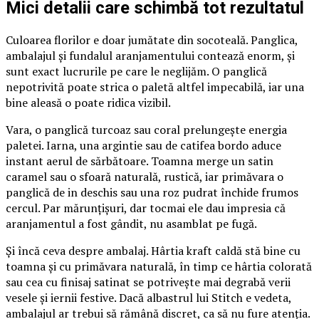
Mici detalii care schimbă tot rezultatul
Culoarea florilor e doar jumătate din socoteală. Panglica,
ambalajul și fundalul aranjamentului contează enorm, și
sunt exact lucrurile pe care le neglijăm. O panglică
nepotrivită poate strica o paletă altfel impecabilă, iar una
bine aleasă o poate ridica vizibil.
Vara, o panglică turcoaz sau coral prelungește energia
paletei. Iarna, una argintie sau de catifea bordo aduce
instant aerul de sărbătoare. Toamna merge un satin
caramel sau o sfoară naturală, rustică, iar primăvara o
panglică de in deschis sau una roz pudrat închide frumos
cercul. Par mărunțișuri, dar tocmai ele dau impresia că
aranjamentul a fost gândit, nu asamblat pe fugă.
Și încă ceva despre ambalaj. Hârtia kraft caldă stă bine cu
toamna și cu primăvara naturală, în timp ce hârtia colorată
sau cea cu finisaj satinat se potrivește mai degrabă verii
vesele și iernii festive. Dacă albastrul lui Stitch e vedeta,
ambalajul ar trebui să rămână discret, ca să nu fure atenția.