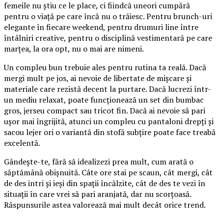
femeile nu știu ce le place, ci fiindcă uneori cumpără
pentru o viață pe care încă nu o trăiesc. Pentru brunch-uri
elegante în fiecare weekend, pentru drumuri line între
întâlniri creative, pentru o disciplină vestimentară pe care
marțea, la ora opt, nu o mai are nimeni.
Un compleu bun trebuie ales pentru rutina ta reală. Dacă
mergi mult pe jos, ai nevoie de libertate de mișcare și
materiale care rezistă decent la purtare. Dacă lucrezi într-
un mediu relaxat, poate funcționează un set din bumbac
gros, jerseu compact sau tricot fin. Dacă ai nevoie să pari
ușor mai îngrijită, atunci un compleu cu pantaloni drepți și
sacou lejer ori o variantă din stofă subțire poate face treabă
excelentă.
Gândește-te, fără să idealizezi prea mult, cum arată o
săptămână obișnuită. Câte ore stai pe scaun, cât mergi, cât
de des intri și ieși din spații încălzite, cât de des te vezi în
situații în care vrei să pari aranjată, dar nu scorțoasă.
Răspunsurile astea valorează mai mult decât orice trend.