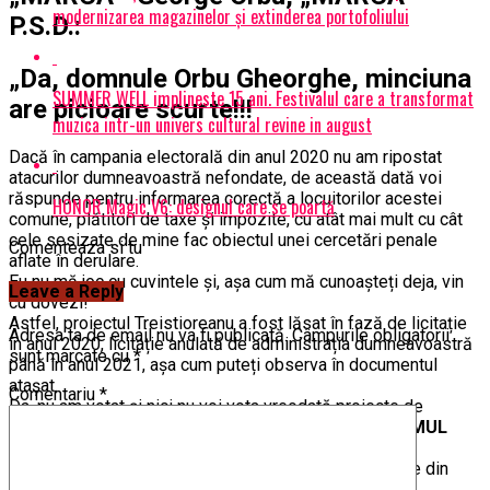
modernizarea magazinelor și extinderea portofoliului
P.S.D.:
„Da, domnule Orbu Gheorghe, minciuna
SUMMER WELL implineste 15 ani. Festivalul care a transformat
are picioare scurte!!!
muzica intr-un univers cultural revine in august
Dacă în campania electorală din anul 2020 nu am ripostat
atacurilor dumneavoastră nefondate, de această dată voi
răspunde pentru informarea corectă a locuitorilor acestei
HONOR Magic V6: designul care se poartă
comune, plătitori de taxe și impozite, cu atât mai mult cu cât
cele sesizate de mine fac obiectul unei cercetări penale
Comenteaza si tu
aflate în derulare.
Eu nu mă joc cu cuvintele și, așa cum mă cunoașteți deja, vin
Leave a Reply
cu dovezi!
Astfel, proiectul Treistioreanu a fost lăsat în fază de licitație
Adresa ta de email nu va fi publicată.
Câmpurile obligatorii
în anul 2020, licitație anulată de administrația dumneavoastră
sunt marcate cu
*
până în anul 2021, așa cum puteți observa în documentul
atașat.
Comentariu
*
Da, nu am votat și nici nu voi vota vreodată proiecte de
hotărâre care, în accepțiunea mea sunt
„JAF LA DRUMUL
MARE”
, pe banii noștri, ai tuturor.
În susținerea celor spuse, voi da doar câteva exemple din
proiectul menționat anterior: