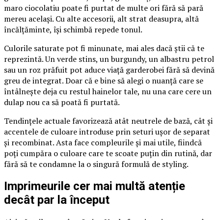
maro ciocolatiu poate fi purtat de multe ori fără să pară
mereu același. Cu alte accesorii, alt strat deasupra, altă
încălțăminte, își schimbă repede tonul.
Culorile saturate pot fi minunate, mai ales dacă știi că te
reprezintă. Un verde stins, un burgundy, un albastru petrol
sau un roz prăfuit pot aduce viață garderobei fără să devină
greu de integrat. Doar că e bine să alegi o nuanță care se
întâlnește deja cu restul hainelor tale, nu una care cere un
dulap nou ca să poată fi purtată.
Tendințele actuale favorizează atât neutrele de bază, cât și
accentele de culoare introduse prin seturi ușor de separat
și recombinat. Asta face compleurile și mai utile, fiindcă
poți cumpăra o culoare care te scoate puțin din rutină, dar
fără să te condamne la o singură formulă de styling.
Imprimeurile cer mai multă atenție
decât par la început