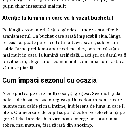
puțin chiar înseamnă mai mult.
Atenție la lumina în care va fi văzut buchetul
Pe lângă sezon, merită să te gândești unde va sta efectiv
aranjamentul. Un buchet care arată impecabil ziua, lângă
fereastră, poate părea cu totul altceva seara, sub becuri
calde. Iarna problema apare cel mai des, pentru că stăm
mai mult în casă, la lumină artificială. Dacă știi că darul va fi
privit seara, alege culori cu mai mult contur și contrast, ca
să nu se piardă.
Cum împaci sezonul cu ocazia
Aici e partea pe care mulți o sar, și greșesc. Sezonul îți dă
paleta de bază, ocazia o reglează. Un cadou romantic cere
nuanțe mai calde și mai intime, indiferent de luna în care îl
oferi. O aniversare de copil suportă culori vesele chiar și pe
ger. O felicitare de absolvire poate merge pe tonuri mai
sobre, mai mature, fără să iasă din anotimp.