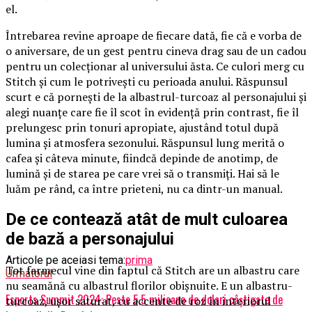
el.
Întrebarea revine aproape de fiecare dată, fie că e vorba de
o aniversare, de un gest pentru cineva drag sau de un cadou
pentru un colecționar al universului ăsta. Ce culori merg cu
Stitch și cum le potrivești cu perioada anului. Răspunsul
scurt e că pornești de la albastrul-turcoaz al personajului și
alegi nuanțe care fie îl scot în evidență prin contrast, fie îl
prelungesc prin tonuri apropiate, ajustând totul după
lumina și atmosfera sezonului. Răspunsul lung merită o
cafea și câteva minute, fiindcă depinde de anotimp, de
lumină și de starea pe care vrei să o transmiți. Hai să le
luăm pe rând, ca între prieteni, nu ca dintr-un manual.
De ce contează atât de mult culoarea
de bază a personajului
Articole pe aceiasi tema:
prima
Tot farmecul vine din faptul că Stitch are un albastru care
Urmatorul
nu seamănă cu albastrul florilor obișnuite. E un albastru-
Esports Summit 2024: Peste 5,5 milioane de dolari câștigate de
turcoaz, ușor saturat, cu accente de roz în interiorul