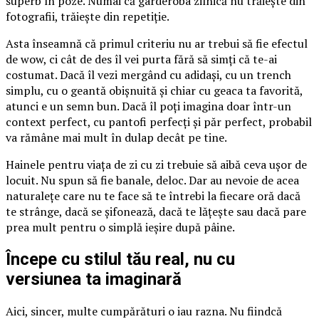
superb în poze. Numai că garderoba zilnică nu trăiește din
fotografii, trăiește din repetiție.
Asta înseamnă că primul criteriu nu ar trebui să fie efectul
de wow, ci cât de des îl vei purta fără să simți că te-ai
costumat. Dacă îl vezi mergând cu adidași, cu un trench
simplu, cu o geantă obișnuită și chiar cu geaca ta favorită,
atunci e un semn bun. Dacă îl poți imagina doar într-un
context perfect, cu pantofi perfecți și păr perfect, probabil
va rămâne mai mult în dulap decât pe tine.
Hainele pentru viața de zi cu zi trebuie să aibă ceva ușor de
locuit. Nu spun să fie banale, deloc. Dar au nevoie de acea
naturalețe care nu te face să te întrebi la fiecare oră dacă
te strânge, dacă se șifonează, dacă te lățește sau dacă pare
prea mult pentru o simplă ieșire după pâine.
Începe cu stilul tău real, nu cu
versiunea ta imaginară
Aici, sincer, multe cumpărături o iau razna. Nu fiindcă