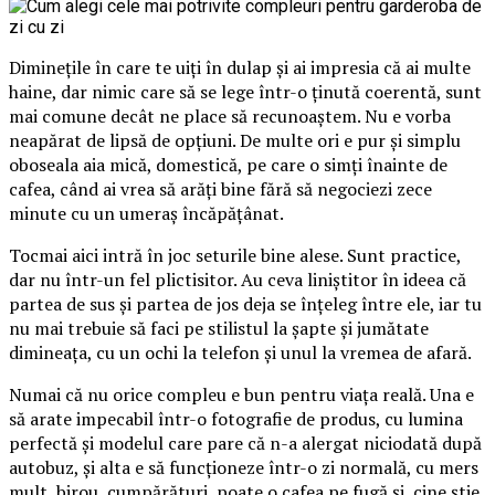
Diminețile în care te uiți în dulap și ai impresia că ai multe
haine, dar nimic care să se lege într-o ținută coerentă, sunt
mai comune decât ne place să recunoaștem. Nu e vorba
neapărat de lipsă de opțiuni. De multe ori e pur și simplu
oboseala aia mică, domestică, pe care o simți înainte de
cafea, când ai vrea să arăți bine fără să negociezi zece
minute cu un umeraș încăpățânat.
Tocmai aici intră în joc seturile bine alese. Sunt practice,
dar nu într-un fel plictisitor. Au ceva liniștitor în ideea că
partea de sus și partea de jos deja se înțeleg între ele, iar tu
nu mai trebuie să faci pe stilistul la șapte și jumătate
dimineața, cu un ochi la telefon și unul la vremea de afară.
Numai că nu orice compleu e bun pentru viața reală. Una e
să arate impecabil într-o fotografie de produs, cu lumina
perfectă și modelul care pare că n-a alergat niciodată după
autobuz, și alta e să funcționeze într-o zi normală, cu mers
mult, birou, cumpărături, poate o cafea pe fugă și, cine știe,