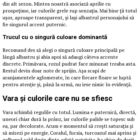
din alt sezon. Mintea noastră asociază aprilie cu
prospețime, iar culorile grele rup senzația. Mai bine ții totul
ușor, aproape transparent, și lași albastrul personajului să
fie singurul accent puternic.
Trucul cu o singură culoare dominantă
Recomand des să alegi o singură culoare principală pe
lângă albastru și abia apoi să adaugi câteva accente
discrete. Primăvara, rozul pudrat face minunat treaba asta.
Restul devin doar note de sprijin. Așa scapi de
aranjamentele aglomerate, în care fiecare floare se luptă
pentru atenție și, până la urmă, nu iese nimic în evidență.
Vara și culorile care nu se sfiesc
Vara schimbă regulile cu totul. Lumina e puternică, directă,
uneori chiar dură la prânz, iar culorile palide se topesc sub
ea, par decolorate. Acum e momentul să crești saturația și
să mizezi pe energie. Coralul, fucsia, turcoazul mai aprins și
galbenul cald devin dintr-odată potrivite, ba chiar de dorit.