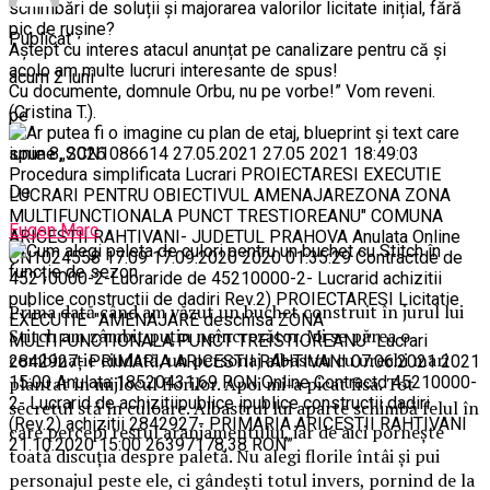
schimbări de soluții și majorarea valorilor licitate inițial, fără
pic de rușine?
Publicat
Aștept cu interes atacul anunțat pe canalizare pentru că și
acolo am multe lucruri interesante de spus!
acum 2 luni
Cu documente, domnule Orbu, nu pe vorbe!” Vom reveni.
(Cristina T.).
pe
iunie 8, 2026
De
Eugen Marc
Prima dată când am văzut un buchet construit în jurul lui
Stitch am zâmbit puțin neîncrezător. Mi se părea o
combinație ciudată, un personaj albastru cu urechi mari
plantat în mijlocul florilor. Apoi mi-a picat fisa. Tot
secretul stă în culoare. Albastrul lui aparte schimbă felul în
care percepi restul aranjamentului, iar de aici pornește
toată discuția despre paletă. Nu alegi florile întâi și pui
personajul peste ele, ci gândești totul invers, pornind de la