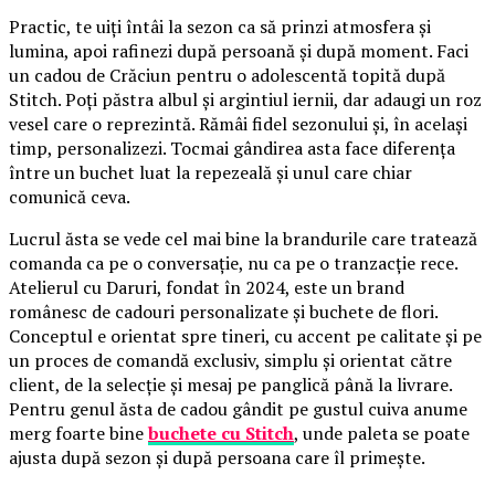
Practic, te uiți întâi la sezon ca să prinzi atmosfera și
lumina, apoi rafinezi după persoană și după moment. Faci
un cadou de Crăciun pentru o adolescentă topită după
Stitch. Poți păstra albul și argintiul iernii, dar adaugi un roz
vesel care o reprezintă. Rămâi fidel sezonului și, în același
timp, personalizezi. Tocmai gândirea asta face diferența
între un buchet luat la repezeală și unul care chiar
comunică ceva.
Lucrul ăsta se vede cel mai bine la brandurile care tratează
comanda ca pe o conversație, nu ca pe o tranzacție rece.
Atelierul cu Daruri, fondat în 2024, este un brand
românesc de cadouri personalizate și buchete de flori.
Conceptul e orientat spre tineri, cu accent pe calitate și pe
un proces de comandă exclusiv, simplu și orientat către
client, de la selecție și mesaj pe panglică până la livrare.
Pentru genul ăsta de cadou gândit pe gustul cuiva anume
merg foarte bine
buchete cu Stitch
, unde paleta se poate
ajusta după sezon și după persoana care îl primește.