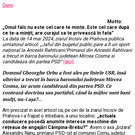
Deny
Motto:
„Omul fals nu este cel care te minte..Este cel care după
ce te-a mințit, are curajul sa te privească în fata”
La data de 14 mai 2024, ziarul Incisiv de Prahova publica
urmatorul articol: „Jaful din bugetul public pare a fi un sport
național la Aricestii Rahtivani/Primarul din Aricestii Rahtivani
a trecut in barca baronului judetean Mircea Cosma si
candideaza din partea PSD”
(aici)
.
Domnul Gheorghe Orbu a fost ales pe listele USR, însă
ulterior a trecut în barca baronului județean Mircea
Cosma, iar acum candidează din partea PSD. Ce
contează doctrina sau partidul, când la mijloc sunt bani
mulți, nu-i așa?.
..
Am precizat in acel articol ca, pe cei de la ziarul Incisiv de
Prahova i-a frapat o intrebare, a unui localnic:
„actuala
conducere posedă anumite interese meschine din
rețeaua de angajări Câmpina-Brebu?”
. Avem o axa „bizara”:
Alexandru Nanu, primarul PSD-ist al comunei Cornu, judeţul