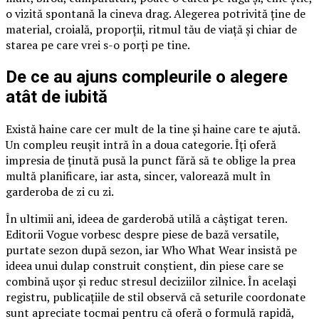
o vizită spontană la cineva drag. Alegerea potrivită ține de
material, croială, proporții, ritmul tău de viață și chiar de
starea pe care vrei s-o porți pe tine.
De ce au ajuns compleurile o alegere
atât de iubită
Există haine care cer mult de la tine și haine care te ajută.
Un compleu reușit intră în a doua categorie. Îți oferă
impresia de ținută pusă la punct fără să te oblige la prea
multă planificare, iar asta, sincer, valorează mult în
garderoba de zi cu zi.
În ultimii ani, ideea de garderobă utilă a câștigat teren.
Editorii Vogue vorbesc despre piese de bază versatile,
purtate sezon după sezon, iar Who What Wear insistă pe
ideea unui dulap construit conștient, din piese care se
combină ușor și reduc stresul deciziilor zilnice. În același
registru, publicațiile de stil observă că seturile coordonate
sunt apreciate tocmai pentru că oferă o formulă rapidă,