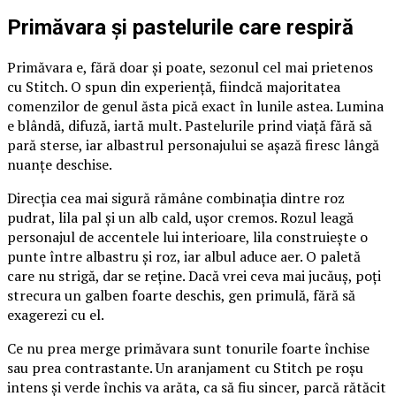
Primăvara și pastelurile care respiră
Primăvara e, fără doar și poate, sezonul cel mai prietenos
cu Stitch. O spun din experiență, fiindcă majoritatea
comenzilor de genul ăsta pică exact în lunile astea. Lumina
e blândă, difuză, iartă mult. Pastelurile prind viață fără să
pară sterse, iar albastrul personajului se așază firesc lângă
nuanțe deschise.
Direcția cea mai sigură rămâne combinația dintre roz
pudrat, lila pal și un alb cald, ușor cremos. Rozul leagă
personajul de accentele lui interioare, lila construiește o
punte între albastru și roz, iar albul aduce aer. O paletă
care nu strigă, dar se reține. Dacă vrei ceva mai jucăuș, poți
strecura un galben foarte deschis, gen primulă, fără să
exagerezi cu el.
Ce nu prea merge primăvara sunt tonurile foarte închise
sau prea contrastante. Un aranjament cu Stitch pe roșu
intens și verde închis va arăta, ca să fiu sincer, parcă rătăcit