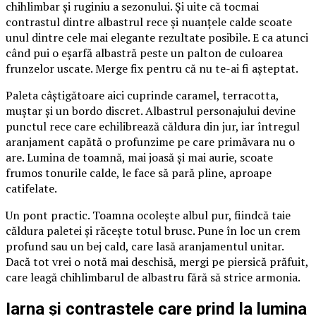
chihlimbar și ruginiu a sezonului. Și uite că tocmai
contrastul dintre albastrul rece și nuanțele calde scoate
unul dintre cele mai elegante rezultate posibile. E ca atunci
când pui o eșarfă albastră peste un palton de culoarea
frunzelor uscate. Merge fix pentru că nu te-ai fi așteptat.
Paleta câștigătoare aici cuprinde caramel, terracotta,
muștar și un bordo discret. Albastrul personajului devine
punctul rece care echilibrează căldura din jur, iar întregul
aranjament capătă o profunzime pe care primăvara nu o
are. Lumina de toamnă, mai joasă și mai aurie, scoate
frumos tonurile calde, le face să pară pline, aproape
catifelate.
Un pont practic. Toamna ocolește albul pur, fiindcă taie
căldura paletei și răcește totul brusc. Pune în loc un crem
profund sau un bej cald, care lasă aranjamentul unitar.
Dacă tot vrei o notă mai deschisă, mergi pe piersică prăfuit,
care leagă chihlimbarul de albastru fără să strice armonia.
Iarna și contrastele care prind la lumina