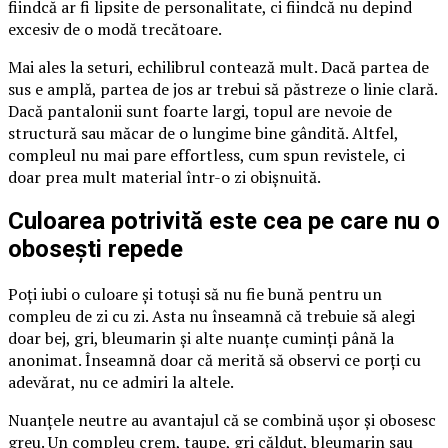
fiindcă ar fi lipsite de personalitate, ci fiindcă nu depind
excesiv de o modă trecătoare.
Mai ales la seturi, echilibrul contează mult. Dacă partea de
sus e amplă, partea de jos ar trebui să păstreze o linie clară.
Dacă pantalonii sunt foarte largi, topul are nevoie de
structură sau măcar de o lungime bine gândită. Altfel,
compleul nu mai pare effortless, cum spun revistele, ci
doar prea mult material într-o zi obișnuită.
Culoarea potrivită este cea pe care nu o
obosești repede
Poți iubi o culoare și totuși să nu fie bună pentru un
compleu de zi cu zi. Asta nu înseamnă că trebuie să alegi
doar bej, gri, bleumarin și alte nuanțe cuminți până la
anonimat. Înseamnă doar că merită să observi ce porți cu
adevărat, nu ce admiri la altele.
Nuanțele neutre au avantajul că se combină ușor și obosesc
greu. Un compleu crem, taupe, gri călduț, bleumarin sau