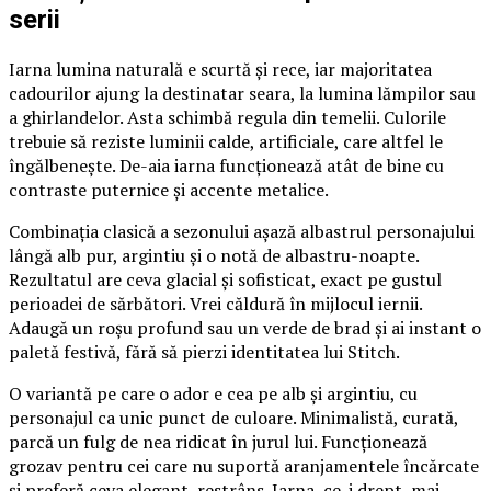
serii
Iarna lumina naturală e scurtă și rece, iar majoritatea
cadourilor ajung la destinatar seara, la lumina lămpilor sau
a ghirlandelor. Asta schimbă regula din temelii. Culorile
trebuie să reziste luminii calde, artificiale, care altfel le
îngălbenește. De-aia iarna funcționează atât de bine cu
contraste puternice și accente metalice.
Combinația clasică a sezonului așază albastrul personajului
lângă alb pur, argintiu și o notă de albastru-noapte.
Rezultatul are ceva glacial și sofisticat, exact pe gustul
perioadei de sărbători. Vrei căldură în mijlocul iernii.
Adaugă un roșu profund sau un verde de brad și ai instant o
paletă festivă, fără să pierzi identitatea lui Stitch.
O variantă pe care o ador e cea pe alb și argintiu, cu
personajul ca unic punct de culoare. Minimalistă, curată,
parcă un fulg de nea ridicat în jurul lui. Funcționează
grozav pentru cei care nu suportă aranjamentele încărcate
și preferă ceva elegant, restrâns. Iarna, ce-i drept, mai