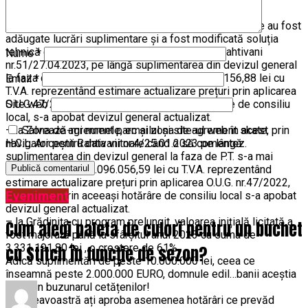
– La Sala de Sport, investiția de bază a crescut cu
3.582.684,40 lei cu T.V.A. însemnând 53,95%, deoarece au fost
adăugate lucrări suplimentare și a fost modificată soluția
tehnică ce a fost licitată. Prin H.C.L. Ariceștii Rahtivani
Nume
*
nr.51/27.04.2023, pe lângă suplimentarea din devizul general
la faza de P.T. s-a mai aprobat suma de 1.543.156,88 lei cu
Email
*
T.V.A. reprezentând estimare actualizare prețuri prin aplicarea
O.U.G.47/2022, cu toate că prin aceeași hotărâre de consiliu
Site web
local, s-a apobat devizul general actualizat.
– la Zona de agrement parc și zona de agrement skate, prin
Salvează-mi numele, emailul și site-ul web în acest
H.C.L. Ariceștii Rahtivani nr.4/25.01.2023 pe lângă
navigator pentru data viitoare când o să comentez.
suplimentarea din devizul general la faza de P.T. s-a mai
aprobat suma de 1.096.056,59 lei cu T.V.A. reprezentând
estimare actualizare prețuri prin aplicarea O.U.G. nr.47/2022,
Eveniment
cu toate că prin aceeași hotărâre de consiliu local s-a apobat
devizul general actualizat.
– la Grădinița cu program prelungit, valoarea inițială licitată a
Cum alegi paleta de culori pentru un buchet
fost majorată până la sfârșitul anul 2023 cu suma de
3.331.191,80 lei , o crestere de 61%.
cu Stitch în funcție de sezon?
Adică suplimentări de peste 10.000.000 lei, ceea ce
înseamnă peste 2.000.000 EURO, domnule edil…banii aceștia
sunt din buzunarul cetățenilor!
Dumneavoastră ați aproba asemenea hotărâri ce prevăd