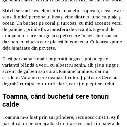
Stitch se simte excelent într-o paletă tropicală, ceea ce are
sens, fiindcă personajul însuși vine dintr-o lume cu plaje și
ocean. Un buchet pe coral și turcoaz, cu mici accente verzi
de palmier, prinde fix atmosfera de vacanță. E genul de
aranjament care merge la o petrecere în aer liber sau ca
dar pentru cineva care pleacă în concediu. Culoarea spune
deja jumătate din poveste.
Dacă persoana e mai temperată la gust, poți alege o
variantă blândă a verii, cu albastru senin, alb și un singur
accent de galben sau coral. Rămâne luminos, dar nu
strident. Vara nu cere neapărat culori țipătoare. Cere mai
degrabă curaj și contururi clare, care țin piept soarelui.
Toamna, când buchetul cere tonuri
calde
Toamna m-a luat prin surprindere, recunosc cinstit. Aș fi
pariat că un personaj albastru n-are ce căuta în paleta de