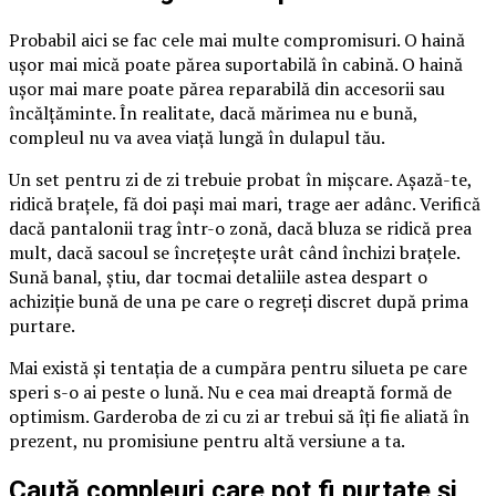
Probabil aici se fac cele mai multe compromisuri. O haină
ușor mai mică poate părea suportabilă în cabină. O haină
ușor mai mare poate părea reparabilă din accesorii sau
încălțăminte. În realitate, dacă mărimea nu e bună,
compleul nu va avea viață lungă în dulapul tău.
Un set pentru zi de zi trebuie probat în mișcare. Așază-te,
ridică brațele, fă doi pași mai mari, trage aer adânc. Verifică
dacă pantalonii trag într-o zonă, dacă bluza se ridică prea
mult, dacă sacoul se încrețește urât când închizi brațele.
Sună banal, știu, dar tocmai detaliile astea despart o
achiziție bună de una pe care o regreți discret după prima
purtare.
Mai există și tentația de a cumpăra pentru silueta pe care
speri s-o ai peste o lună. Nu e cea mai dreaptă formă de
optimism. Garderoba de zi cu zi ar trebui să îți fie aliată în
prezent, nu promisiune pentru altă versiune a ta.
Caută compleuri care pot fi purtate și