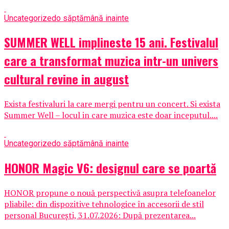
Uncategorized
o săptămână inainte
SUMMER WELL implineste 15 ani. Festivalul
care a transformat muzica intr-un univers
cultural revine in august
Exista festivaluri la care mergi pentru un concert. Si exista
Summer Well – locul in care muzica este doar inceputul....
Uncategorized
o săptămână inainte
HONOR Magic V6: designul care se poartă
HONOR propune o nouă perspectivă asupra telefoanelor
pliabile: din dispozitive tehnologice în accesorii de stil
personal București, 31.07.2026: După prezentarea...