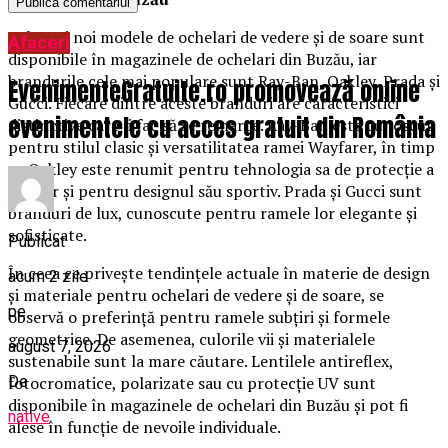
Cele mai noi modele de ochelari de vedere și de soare sunt
Afaceri
disponibile în magazinele de ochelari din Buzău, iar
brandurile cele mai populare sunt Ray-Ban, Oakley, Prada și
EvenimenteGratuite.ro promovează online
Gucci. Fiecare dintre aceste branduri are caracteristici
evenimentele cu acces gratuit din România
distinctive care îi fac să se remarce. Ray-Ban este cunoscut
pentru stilul clasic și versatilitatea ramei Wayfarer, în timp
ce Oakley este renumit pentru tehnologia sa de protecție a
ochilor și pentru designul său sportiv. Prada și Gucci sunt
branduri de lux, cunoscute pentru ramele lor elegante și
sofisticate.
Publicat
În ceea ce privește tendințele actuale în materie de design
acum 2 zile
și materiale pentru ochelari de vedere și de soare, se
pe
observă o preferință pentru ramele subțiri și formele
geometrice. De asemenea, culorile vii și materialele
august 7, 2026
sustenabile sunt la mare căutare. Lentilele antireflex,
De
fotocromatice, polarizate sau cu protecție UV sunt
disponibile în magazinele de ochelari din Buzău și pot fi
native
alese în funcție de nevoile individuale.