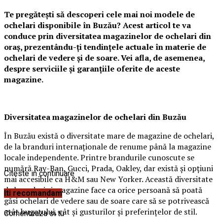
Te pregătești să descoperi cele mai noi modele de
ochelari disponibile în Buzău? Acest articol te va
conduce prin diversitatea magazinelor de ochelari din
oraș, prezentându-ți tendințele actuale în materie de
ochelari de vedere și de soare. Vei afla, de asemenea,
despre serviciile și garanțiile oferite de aceste
magazine.
Diversitatea magazinelor de ochelari din Buzău
În Buzău există o diversitate mare de magazine de ochelari,
de la branduri internaționale de renume până la magazine
locale independente. Printre brandurile cunoscute se
numără Ray-Ban, Gucci, Prada, Oakley, dar există și opțiuni
Citeste in continuare
mai accesibile ca H&M sau New Yorker. Această diversitate
de branduri și magazine face ca orice persoană să poată
Iti recomandam
găsi ochelari de vedere sau de soare care să se potrivească
atât bugetului, cât și gusturilor și preferințelor de stil.
Comenteaza si tu