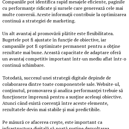
Companiile pot identifica rapid mesajele eficiente, paginile
cu performanțe ridicate și sursele care generează cele mai
multe conversii. Aceste informații contribuie la optimizarea
continuă a strategiei de marketing.
Un alt avantaj al promovării plătite este flexibilitatea.
Bugetele pot fi ajustate în funcție de obiective, iar
campaniile pot fi optimizate permanent pentru a obține
rezultate mai bune. Această capacitate de adaptare oferă
un avantaj competitiv important într-un mediu aflat într-o
continuă schimbare.
Totodată, succesul unei strategii digitale depinde de
colaborarea dintre toate componentele sale. Website-ul,
conținutul, promovarea și analiza performanței trebuie să
funcționeze împreună pentru a susține aceleași obiective.
Atunci când există coerență între aceste elemente,
rezultatele devin mai stabile și mai predictibile.
Pe măsură ce afacerea crește, este important ca
infrastructura digitală să poată susține dezvoltarea.