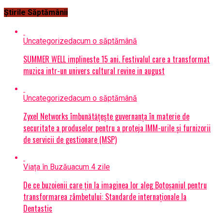
Știrile Săptămânii
Uncategorized
acum o săptămână
SUMMER WELL implineste 15 ani. Festivalul care a transformat
muzica intr-un univers cultural revine in august
Uncategorized
acum o săptămână
Zyxel Networks îmbunătățește guvernanța în materie de
securitate a produselor pentru a proteja IMM-urile și furnizorii
de servicii de gestionare (MSP)
Viața în Buzău
acum 4 zile
De ce buzoienii care țin la imaginea lor aleg Botoșaniul pentru
transformarea zâmbetului: Standarde internaționale la
Dentastic