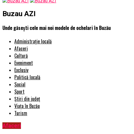
Buzau AZI
Unde găsești cele mai noi modele de ochelari în Buzău
Administrație locală
Afaceri
Cultură
Eveniment
Exclusiv
Politică locală
Social
Sport
Știri din județ
Viața în Buzău
Turism
Afaceri