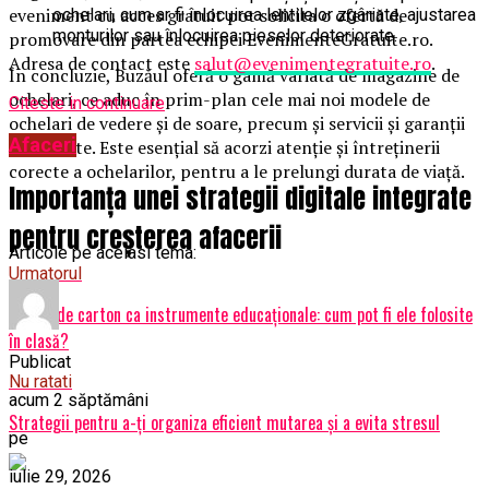
eveniment cu acces gratuit pot solicita o ofertă de
ochelari, cum ar fi înlocuirea lentilelor zgâriate, ajustarea
monturilor sau înlocuirea pieselor deteriorate.
promovare din partea echipei EvenimenteGratuite.ro.
Adresa de contact este
salut@evenimentegratuite.ro
.
În concluzie, Buzăul oferă o gamă variată de magazine de
ochelari, ce aduc în prim-plan cele mai noi modele de
Citeste in continuare
ochelari de vedere și de soare, precum și servicii și garanții
Afaceri
de calitate. Este esențial să acorzi atenție și întreținerii
corecte a ochelarilor, pentru a le prelungi durata de viață.
Importanța unei strategii digitale integrate
pentru creșterea afacerii
Articole pe aceiasi tema:
Urmatorul
Cutiile de carton ca instrumente educaționale: cum pot fi ele folosite
în clasă?
Publicat
Nu ratati
acum 2 săptămâni
Strategii pentru a-ți organiza eficient mutarea și a evita stresul
pe
iulie 29, 2026