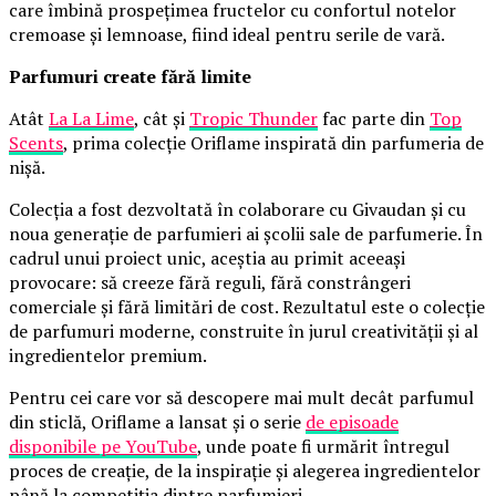
care îmbină prospețimea fructelor cu confortul notelor
cremoase și lemnoase, fiind ideal pentru serile de vară.
Parfumuri create fără limite
Atât
La La Lime
, cât și
Tropic Thunder
fac parte din
Top
Scents
, prima colecție Oriflame inspirată din parfumeria de
nișă.
Colecția a fost dezvoltată în colaborare cu Givaudan și cu
noua generație de parfumieri ai școlii sale de parfumerie. În
cadrul unui proiect unic, aceștia au primit aceeași
provocare: să creeze fără reguli, fără constrângeri
comerciale și fără limitări de cost. Rezultatul este o colecție
de parfumuri moderne, construite în jurul creativității și al
ingredientelor premium.
Pentru cei care vor să descopere mai mult decât parfumul
din sticlă, Oriflame a lansat și o serie
de episoade
disponibile pe YouTube
, unde poate fi urmărit întregul
proces de creație, de la inspirație și alegerea ingredientelor
până la competiția dintre parfumieri.