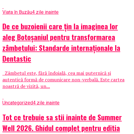
Viața în Buzău
4 zile inainte
De ce buzoienii care țin la imaginea lor
aleg Botoșaniul pentru transformarea
zâmbetului: Standarde internaționale la
Dentastic
Zâmbetul este, fără îndoială, cea mai puternică și
autentică formă de comunicare non-verbală. Este cartea
noastră de vizită, un...
Uncategorized
4 zile inainte
Tot ce trebuie sa stii inainte de Summer
Well 2026. Ghidul complet pentru editia