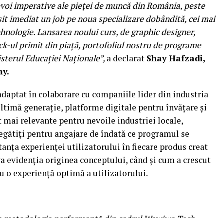
i imperative ale pieței de muncă din România, peste
sit imediat un job pe noua specializare dobândită, cei mai
hnologie. Lansarea noului curs, de graphic designer,
k-ul primit din piață, portofoliul nostru de programe
isterul Educației Naționale”,
a declarat
Shay Hafzadi,
y.
daptat în colaborare cu companiile lider din industria
ltimă generație, platforme digitale pentru învățare și
 mai relevante pentru nevoile industriei locale,
regătiți pentru angajare de îndată ce programul se
anța experienței utilizatorului în fiecare produs creat
va evidenția originea conceptului, când și cum a crescut
ru o experiență optimă a utilizatorului.