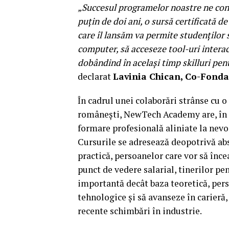
„Succesul programelor noastre ne con
puțin de doi ani, o sursă certificată 
care îl lansăm
va permite studenților s
computer, să acceseze tool-uri interact
dobândind în același timp skilluri pent
declarat
Lavinia Chican, Co-Fond
În cadrul unei colaborări strânse cu 
românești, NewTech Academy are, în p
formare profesională aliniate la nevoi
Cursurile se adresează deopotrivă abs
practică, persoanelor care vor să înc
punct de vedere salarial, tinerilor pe
importantă decât baza teoretică, pers
tehnologice și să avanseze în carieră, 
recente schimbări în industrie.