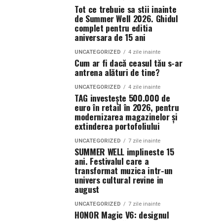
Tot ce trebuie sa stii inainte
de Summer Well 2026. Ghidul
complet pentru editia
aniversara de 15 ani
UNCATEGORIZED
4 zile inainte
Cum ar fi dacă ceasul tău s-ar
antrena alături de tine?
UNCATEGORIZED
4 zile inainte
TAG investește 500.000 de
euro în retail în 2026, pentru
modernizarea magazinelor și
extinderea portofoliului
UNCATEGORIZED
7 zile inainte
SUMMER WELL implineste 15
ani. Festivalul care a
transformat muzica intr-un
univers cultural revine in
august
UNCATEGORIZED
7 zile inainte
HONOR Magic V6: designul