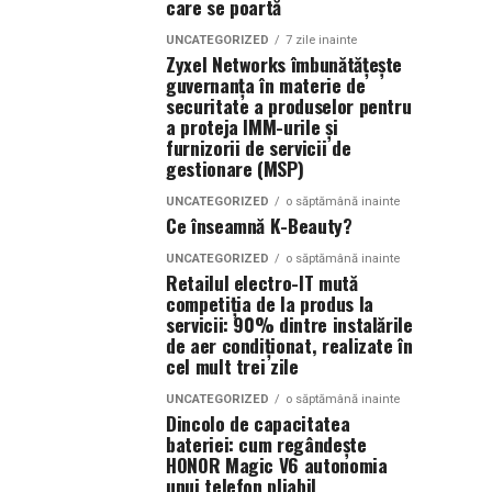
care se poartă
UNCATEGORIZED
7 zile inainte
Zyxel Networks îmbunătățește
guvernanța în materie de
securitate a produselor pentru
a proteja IMM-urile și
furnizorii de servicii de
gestionare (MSP)
UNCATEGORIZED
o săptămână inainte
Ce înseamnă K-Beauty?
UNCATEGORIZED
o săptămână inainte
Retailul electro-IT mută
competiția de la produs la
servicii: 90% dintre instalările
de aer condiționat, realizate în
cel mult trei zile
UNCATEGORIZED
o săptămână inainte
Dincolo de capacitatea
bateriei: cum regândește
HONOR Magic V6 autonomia
unui telefon pliabil