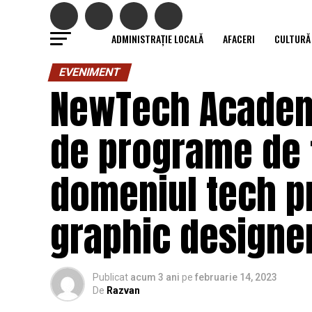
ADMINISTRAȚIE LOCALĂ
AFACERI
CULTURĂ
EVENIMENT
NewTech Academy
de programe de 
domeniul tech pr
graphic designe
Publicat
acum 3 ani
pe
februarie 14, 2023
De
Razvan