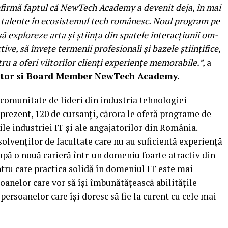
firmă faptul că NewTech Academy a devenit deja, în mai
de talente în ecosistemul tech românesc.
Noul program pe
ă exploreze arta și știința din spatele interacțiunii om-
ive, să învețe termenii profesionali și bazele științifice,
ru a oferi viitorilor clienți experiențe memorabile.
”,
a
ator si Board Member NewTech Academy.
o comunitate de lideri din industria tehnologiei
rezent, 120 de cursanți, cărora le oferă programe de
le industriei IT și ale angajatorilor din România.
olvenților de facultate care nu au suficientă experiență
eapă o nouă carieră într-un domeniu foarte atractiv din
ntru care practica solidă în domeniul IT este mai
oanelor care vor să își îmbunătățească abilitățile
persoanelor care își doresc să fie la curent cu cele mai