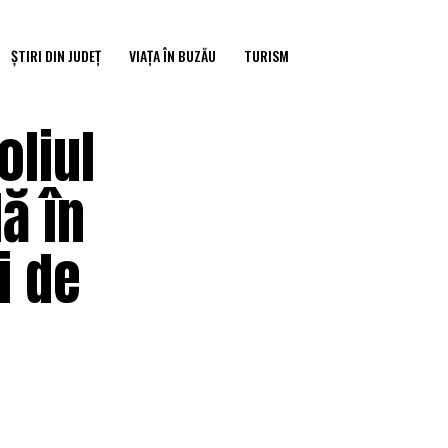
ȘTIRI DIN JUDEȚ
VIAȚA ÎN BUZĂU
TURISM
oliul
ă în
i de