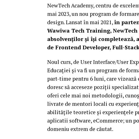
NewTech Academy, centru de excelență
mai 2023, un nou program de formare d
design. Lansat în mai 2021,
în parten
Wawiwa Tech Training,
NewTech A
absolvenților și își completează, 
de Frontend Developer, Full-Stack
Noul curs, de User Interface/User Exp
Educației și va fi un program de form
part-time pentru 6 luni, care vizează
doresc să acceseze poziții specializa
oferi cele mai noi metodologii, cunoș
livrate de mentori locali cu experien
abilitățile teoretice și experiențele 
aplicatii software, eCommerce; un por
domeniu extrem de căutat.