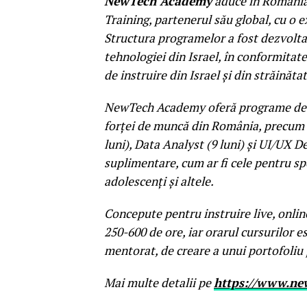
NewTech Academy
aduce în România
Training, partenerul său global, cu o 
Structura programelor a fost dezvolta
tehnologiei din Israel, în conformitate
de instruire din Israel şi din străinătat
NewTech Academy oferă programe de rec
forței de muncă din România, precum F
luni), Data Analyst (9 luni) şi UI/UX D
suplimentare, cum ar fi cele pentru spe
adolescenți şi altele.
Concepute pentru instruire live, onlin
250-600 de ore, iar orarul cursurilor es
mentorat, de creare a unui portofoliu 
Mai multe detalii pe
https://www.ne