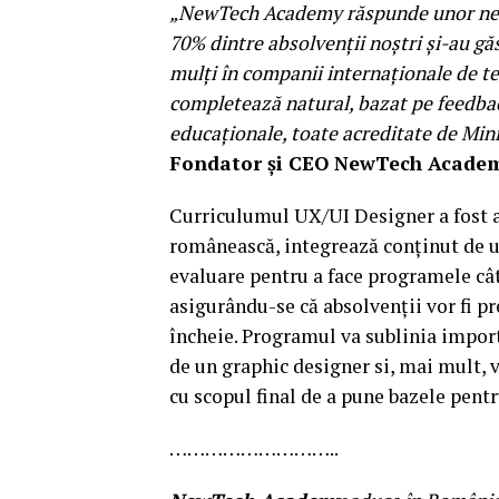
„NewTech Academy răspunde unor nevo
70% dintre absolvenții noștri și-au gă
mulți în companii internaționale de te
completează natural, bazat pe feedbac
educaționale, toate acreditate de Min
Fondator și CEO NewTech Academ
Curriculumul UX/UI Designer a fost a
românească, integrează conținut de u
evaluare pentru a face programele cât
asigurându-se că absolvenții vor fi p
încheie. Programul va sublinia import
de un graphic designer si, mai mult, 
cu scopul final de a pune bazele pent
………………………..