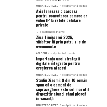
UNCATEGORIZED
o săptămână inainte
Axis lanseaza o carcasa
pentru conectarea camerelor
video IP la retele celulare
private
o săptămână inainte
Ziua Timișoarei 2026,
sărbătorită prin patru zile de
evenimente
AFACERI
o săptămână inainte
Importanța unei strategii
digitale integrate pentru
creșterea afacerii
UNCATEGORIZED
o săptămână inainte
Studiu Xiaomi: 9 din 10 români
spun că o cameră de
supraveghere este cel mai util
dispozitiv atunci când pleacă
în vacanță
UNCATEGORIZED
o săptămână inainte