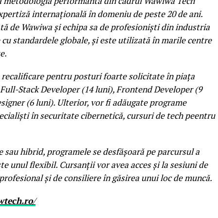
 metodologia performantă din cadrul Wawiwa Tech
expertiză internaţională în domeniu de peste 20 de ani.
tă de Wawiwa şi echipa sa de profesionişti din industria
 cu standardele globale, şi este utilizată în marile centre
e.
alificare pentru posturi foarte solicitate în piața
ull-Stack Developer (14 luni), Frontend Developer (9
esigner (6 luni). Ulterior, vor fi adăugate programe
cialişti în securitate cibernetică, cursuri de tech peentru
e sau hibrid, programele se desfăşoară pe parcursul a
te unul flexibil. Cursanţii vor avea acces şi la sesiuni de
profesional şi de consiliere în găsirea unui loc de muncă.
wtech.ro
/