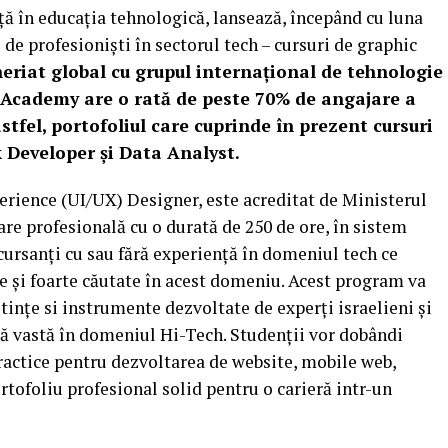
 în educația tehnologică, lansează, începând cu luna
e profesioniști în sectorul tech – cursuri de graphic
eriat global cu grupul interna
ț
ional de tehnologie
cademy are o rată de peste 70% de angajare a
astfel, portofoliul care cuprinde în prezent cursuri
 Developer și Data Analyst.
erience (UI/UX) Designer, este acreditat de Ministerul
are profesională cu o durată de 250 de ore, în sistem
 cursanți cu sau fără experiență în domeniul tech ce
te și foarte căutate în acest domeniu. Acest program va
tințe si instrumente dezvoltate de experți israelieni și
ță vastă în domeniul Hi-Tech. Studenții vor dobândi
practice pentru dezvoltarea de website, mobile web,
tofoliu profesional solid pentru o carieră intr-un