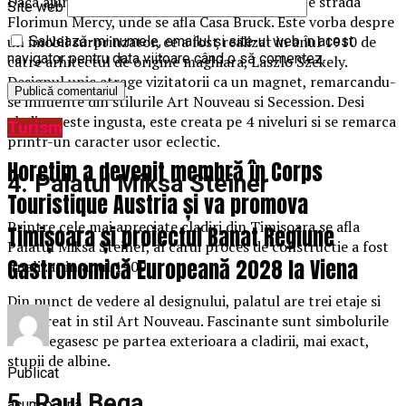
Daca ajungi in Timisoara, nu uita sa ajungi si pe strada
Site web
Florimun Mercy, unde se afla Casa Bruck. Este vorba despre
un imobil surprinzator, ce a fost realizat in anul 1910 de
Salvează-mi numele, emailul și site-ul web în acest
navigator pentru data viitoare când o să comentez.
catre arhitectul de origine maghiara, Laszlo Szekely.
Designul unic atrage vizitatorii ca un magnet, remarcandu-
se influente din stilurile Art Nouveau si Secession. Desi
cladirea este ingusta, este creata pe 4 niveluri si se remarca
Turism
printr-un caracter usor eclectic.
Horetim a devenit membră în Corps
4. Palatul Miksa Steiner
Touristique Austria și va promova
Printre cele mai apreciate cladiri din Timisoara se afla
Timișoara și proiectul Banat Regiune
Palatul Miksa Steiner, al carui proces de constructie a fost
Gastronomică Europeană 2028 la Viena
finalizat in anul 1909.
Din punct de vedere al designului, palatul are trei etaje si
este creat in stil Art Nouveau. Fascinante sunt simbolurile
ce se regasesc pe partea exterioara a cladirii, mai exact,
stupii de albine.
Publicat
5. Raul Bega
acum o lună