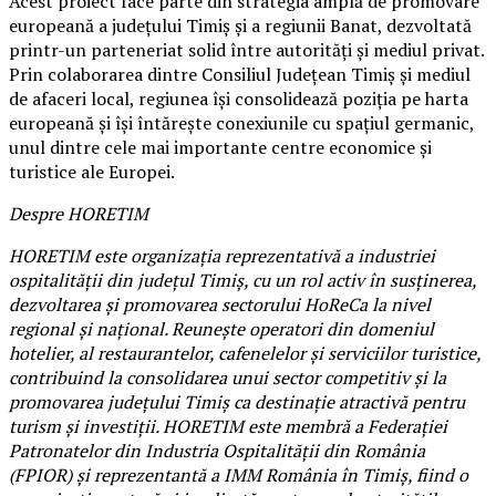
Acest proiect face parte din strategia amplă de promovare
europeană a județului Timiș și a regiunii Banat, dezvoltată
printr-un parteneriat solid între autorități și mediul privat.
Prin colaborarea dintre Consiliul Județean Timiș și mediul
de afaceri local, regiunea își consolidează poziția pe harta
europeană și își întărește conexiunile cu spațiul germanic,
unul dintre cele mai importante centre economice și
turistice ale Europei.
Despre HORETIM
HORETIM este organizația reprezentativă a industriei
ospitalității din județul Timiș, cu un rol activ în susținerea,
dezvoltarea și promovarea sectorului HoReCa la nivel
regional și național. Reunește operatori din domeniul
hotelier, al restaurantelor, cafenelelor și serviciilor turistice,
contribuind la consolidarea unui sector competitiv și la
promovarea județului Timiș ca destinație atractivă pentru
turism și investiții. HORETIM este membră a Federației
Patronatelor din Industria Ospitalității din România
(FPIOR) și reprezentantă a IMM România în Timiș, fiind o