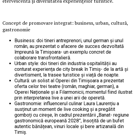
efervescentă și diversitatea experiențelor turistice.
Concept de promovare integrat: business, urban, cultură,
gastronomie
Business: doi tineri antreprenori, unul german și unul
român, au prezentat o afacere de succes dezvoltată
împreună la Timișoara- un exemplu concret de
colaborare transfrontalieră.
Urban style: doi tineri din industria ospitalității au
conturat experiența de city break în Timiș- de la artă și
divertisment, la trasee turistice și viață de noapte.
Cultură: un solist al Operei din Timișoara a prezentat
oferta celor trei teatre (român, maghiar, german), a
Operei Naționale și a Filarmonicii, momentul fiind ilustrat
prin interpretarea live a unei arii de operetă.
Gastronomie: influencerul culinar Laura Laurențiu a
susținut un moment de live cooking și a pregătit
gomboți cu cireșe, în cadrul prezentării „Banat- regiune
gastronomică europeană 2028”, însoțită de un bufet
autentic bănățean, vinuri locale și bere artizanală din
Timiș.