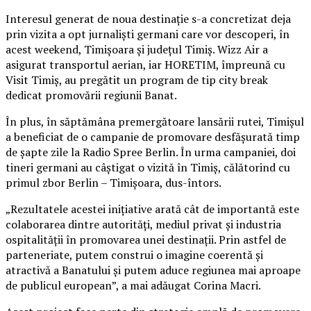
Interesul generat de noua destinație s-a concretizat deja
prin vizita a opt jurnaliști germani care vor descoperi, în
acest weekend, Timișoara și județul Timiș. Wizz Air a
asigurat transportul aerian, iar HORETIM, împreună cu
Visit Timiș, au pregătit un program de tip city break
dedicat promovării regiunii Banat.
În plus, în săptămâna premergătoare lansării rutei, Timișul
a beneficiat de o campanie de promovare desfășurată timp
de șapte zile la Radio Spree Berlin. În urma campaniei, doi
tineri germani au câștigat o vizită în Timiș, călătorind cu
primul zbor Berlin – Timișoara, dus-întors.
„Rezultatele acestei inițiative arată cât de importantă este
colaborarea dintre autorități, mediul privat și industria
ospitalității în promovarea unei destinații. Prin astfel de
parteneriate, putem construi o imagine coerentă și
atractivă a Banatului și putem aduce regiunea mai aproape
de publicul european”, a mai adăugat Corina Macri.