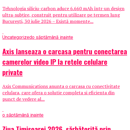
Tehnologia siliciu-carbon aduce 6.660 mAh într-un design
ultra-subțire, construit pentru utilizare pe termen lung
București, 30 iulie 2026 – Există momente...
Uncategorized
o săptămână inainte
Axis lanseaza o carcasa pentru conectarea
camerelor video IP la retele celulare
private
Axis Communications anunta o carcasa cu conectivitate
celulara, care ofera o solutie completa si eficienta din
punct de vedere al...
o săptămână inainte
Ziua Timișoarei 2026, sărbătorită prin