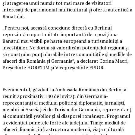
și atragerea unui număr tot mai mare de vizitatori
interesați de patrimoniul multicultural și oferta autentică a
Banatului.
„Pentru noi, această conexiune directă cu Berlinul
reprezintă o oportunitate importantă de a poziționa
Banatul mai vizibil pe harta europeană a turismului și a
investițiilor. Ne dorim să valorificăm potențialul regiunii și
să construim punți durabile între comunitățile și mediile de
afaceri din România și Germania”, a declarat Corina Macri,
Președinte HORETIM și Vicepreședinte FPIOR.
Evenimentul, găzduit la Ambasada României din Berlin, a
reunit aproximativ 140 de invitați din Germania-
reprezentanți ai mediului politic și diplomatic, jurnaliști,
membri ai Asociației de Turism din Germania, reprezentanți
ai comunității șvabilor și ai diasporei românești. Programul
a evidențiat punctele forte ale județului Timiș: mediul de
afaceri dinamic, infrastructura modernă, viața culturală