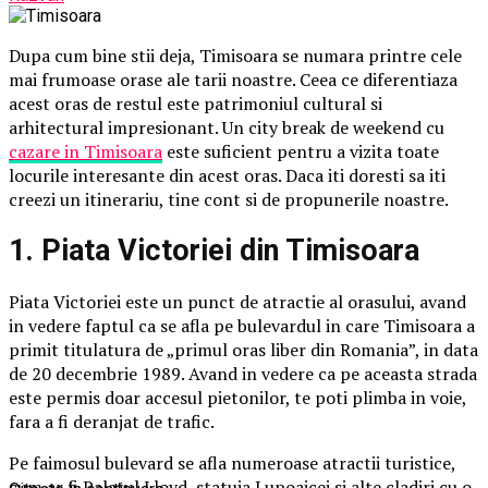
Dupa cum bine stii deja, Timisoara se numara printre cele
mai frumoase orase ale tarii noastre. Ceea ce diferentiaza
acest oras de restul este patrimoniul cultural si
arhitectural impresionant. Un city break de weekend cu
cazare in Timisoara
este suficient pentru a vizita toate
locurile interesante din acest oras. Daca iti doresti sa iti
creezi un itinerariu, tine cont si de propunerile noastre.
1. Piata Victoriei din Timisoara
Piata Victoriei este un punct de atractie al orasului, avand
in vedere faptul ca se afla pe bulevardul in care Timisoara a
primit titulatura de „primul oras liber din Romania”, in data
de 20 decembrie 1989. Avand in vedere ca pe aceasta strada
este permis doar accesul pietonilor, te poti plimba in voie,
fara a fi deranjat de trafic.
Pe faimosul bulevard se afla numeroase atractii turistice,
cum ar fi Palatul Lloyd, statuia Lupoaicei si alte cladiri cu o