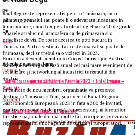
pe
Raul Bega este reprezentativ pentru Timisoara, iar o
plimbare pe malul sau poate fi o adevarata incantare in
iunie 25, 2026
luna ianuarie, cand temperaturile ating chiar si 20 de grade.
De
Soarele stralucind, atmosfera ca de primavara si o
priveliste de vis. De toate acestea te poti bucura in
native
Timisoara. Partea vestica a tarii este una cat se poate de
frumoasa, deci ar trebui sa o vizitezi in 2023.
Horetim a devenit membră în Corps Touristique Austria,
Articole pe aceiasi tema:
asociație care organizează anual cel mai mare eveniment de
Urmatorul
socializare și networking al industriei turismului din
Austria.
Pachet cazare pentru sărbătorile Pascale 2023 la Hotel Izvoare –
Căciulata
În calitate de nou membru, organizația va prezenta
destinația Timișoara/Timiș și proiectul Banat Regiune
Nu ratati
Gastronomică Europeană 2028 în fața a 300 de invitați,
printre care oameni de presă, reprezentanți ai birourilor
Cum să scapi de mucegaiul de pe pereți?
turistice naționale din mai multe țări europene, precum și
reprezentanți ai unor agenții de turism și turoperatori.