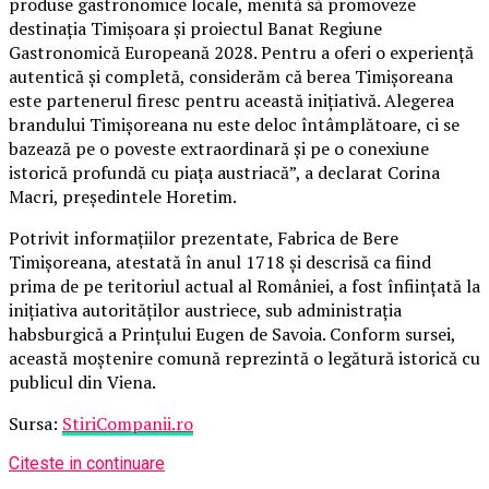
produse gastronomice locale, menită să promoveze
destinația Timișoara și proiectul Banat Regiune
Gastronomică Europeană 2028. Pentru a oferi o experiență
autentică și completă, considerăm că berea Timișoreana
este partenerul firesc pentru această inițiativă. Alegerea
brandului Timișoreana nu este deloc întâmplătoare, ci se
bazează pe o poveste extraordinară și pe o conexiune
istorică profundă cu piața austriacă”, a declarat Corina
Macri, președintele Horetim.
Potrivit informațiilor prezentate, Fabrica de Bere
Timișoreana, atestată în anul 1718 și descrisă ca fiind
prima de pe teritoriul actual al României, a fost înființată la
inițiativa autorităților austriece, sub administrația
habsburgică a Prințului Eugen de Savoia. Conform sursei,
această moștenire comună reprezintă o legătură istorică cu
publicul din Viena.
Sursa:
StiriCompanii.ro
Citeste in continuare