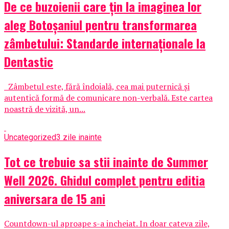
De ce buzoienii care țin la imaginea lor
aleg Botoșaniul pentru transformarea
zâmbetului: Standarde internaționale la
Dentastic
Zâmbetul este, fără îndoială, cea mai puternică și
autentică formă de comunicare non-verbală. Este cartea
noastră de vizită, un...
Uncategorized
3 zile inainte
Tot ce trebuie sa stii inainte de Summer
Well 2026. Ghidul complet pentru editia
aniversara de 15 ani
Countdown-ul aproape s-a incheiat. In doar cateva zile,