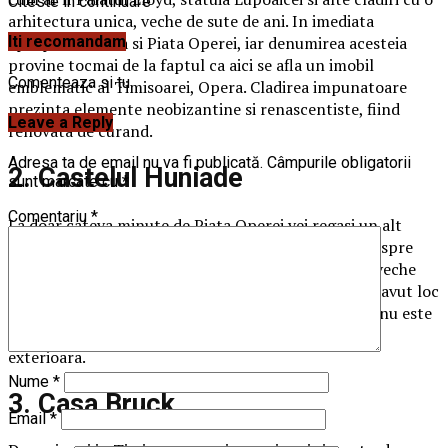
Citeste in continuare
arhitectura unica, veche de sute de ani. In imediata
apropiere se afla si Piata Operei, iar denumirea acesteia
Iti recomandam
provine tocmai de la faptul ca aici se afla un imobil
Comenteaza si tu
emblematic al Timisoarei, Opera. Cladirea impunatoare
prezinta elemente neobizantine si renascentiste, fiind
Leave a Reply
renovata de curand.
Adresa ta de email nu va fi publicată.
Câmpurile obligatorii
2. Castelul Huniade
sunt marcate cu
*
Comentariu
*
La doar cateva minute de Piata Operei vei regasi un alt
punct de interes al Timisoarei. Mai exact, vorbim despre
Castelul Huniade. Stiai ca acest castel este cea mai veche
cladire din intreg orasul? Procesul de constructie a avut loc
intre anii 1308-1315. La momentul actual, castelul nu este
deschis publicului, insa ii poti admira frumusetea
exterioara.
Nume
*
3. Casa Bruck
Email
*