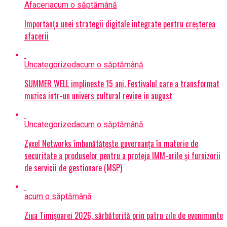
Afaceri
acum o săptămână
Importanța unei strategii digitale integrate pentru creșterea
afacerii
Uncategorized
acum o săptămână
SUMMER WELL implineste 15 ani. Festivalul care a transformat
muzica intr-un univers cultural revine in august
Uncategorized
acum o săptămână
Zyxel Networks îmbunătățește guvernanța în materie de
securitate a produselor pentru a proteja IMM-urile și furnizorii
de servicii de gestionare (MSP)
acum o săptămână
Ziua Timișoarei 2026, sărbătorită prin patru zile de evenimente