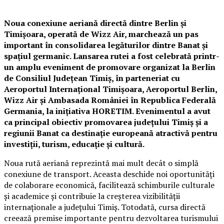
Noua conexiune aeriană directă dintre Berlin și
Timișoara, operată de Wizz Air, marchează un pas
important în consolidarea legăturilor dintre Banat și
spațiul germanic. Lansarea rutei a fost celebrată printr-
un amplu eveniment de promovare organizat la Berlin
de Consiliul Județean Timiș, în parteneriat cu
Aeroportul Internațional Timișoara, Aeroportul Berlin,
Wizz Air și Ambasada României în Republica Federală
Germania, la inițiativa HORETIM. Evenimentul a avut
ca principal obiectiv promovarea județului Timiș și a
regiunii Banat ca destinație europeană atractivă pentru
investiții, turism, educație și cultură.
Noua rută aeriană reprezintă mai mult decât o simplă
conexiune de transport. Aceasta deschide noi oportunități
de colaborare economică, facilitează schimburile culturale
și academice și contribuie la creșterea vizibilității
internaționale a județului Timiș. Totodată, cursa directă
creează premise importante pentru dezvoltarea turismului