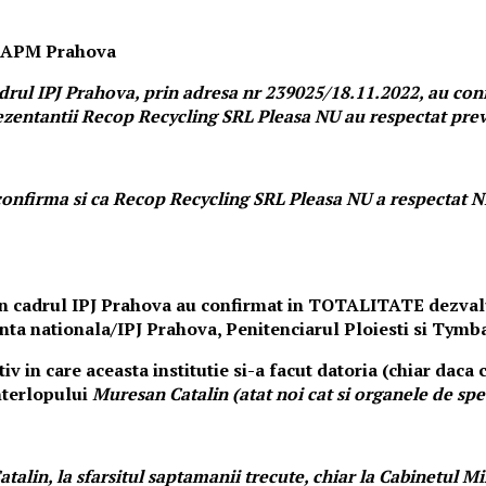
 Prahova
drul IPJ Prahova, prin adresa nr 239025/18.11.2022, au conf
rezentantii Recop Recycling SRL Pleasa NU au respectat prev
onfirma si ca Recop Recycling SRL Pleasa NU a respectat NI
n cadrul IPJ Prahova au confirmat in TOTALITATE dezvaluir
nta nationala/IPJ Prahova, Penitenciarul Ploiesti si Tymb
in care aceasta institutie si-a facut datoria (chiar daca c
nterlopului
Muresan Catalin (atat noi cat si organele de spe
talin, la sfarsitul saptamanii trecute, chiar la Cabinetul Mi