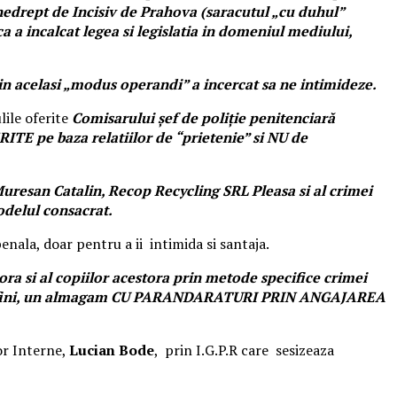
pe nedrept de Incisiv de Prahova (saracutul „cu duhul”
a incalcat legea si legislatia in domeniul mediului,
in acelasi „modus operandi” a incercat sa ne intimideze.
lile oferite
Comisarului șef de poliție penitenciară
TE pe baza relatiilor de “prietenie” si NU de
uresan Catalin, Recop Recycling SRL Pleasa si al crimei
odelul consacrat.
enala, doar pentru a ii intimida si santaja.
ora si al copiilor acestora prin metode specifice crimei
si cu fini, un almagam CU PARANDARATURI PRIN ANGAJAREA
or Interne,
Lucian Bode
, prin I.G.P.R care sesizeaza