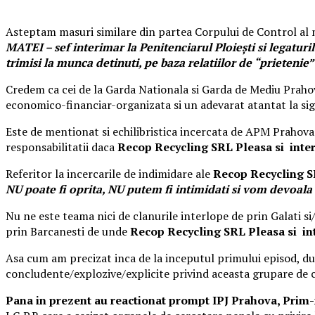
Asteptam masuri similare din partea Corpului de Control al mi
MATEI – sef interimar la Penitenciarul Ploieşti si legatu
trimisi la munca detinuti, pe baza relatiilor de “prietenie
Credem ca cei de la Garda Nationala si Garda de Mediu Prahova 
economico-financiar-organizata si un adevarat atantat la sig
Este de mentionat si echilibristica incercata de APM Prahova
responsabilitatii daca
Recop Recycling SRL Pleasa si inte
Referitor la incercarile de indimidare ale
Recop Recycling SR
NU poate fi oprita, NU putem fi intimidati si vom devoala 
Nu ne este teama nici de clanurile interlope de prin Galati s
prin Barcanesti de unde
Recop Recycling SRL Pleasa si in
Asa cum am precizat inca de la inceputul primului episod, du
concludente/explozive/explicite privind aceasta grupare de 
Pana in prezent au reactionat prompt IPJ Prahova,
Prim-