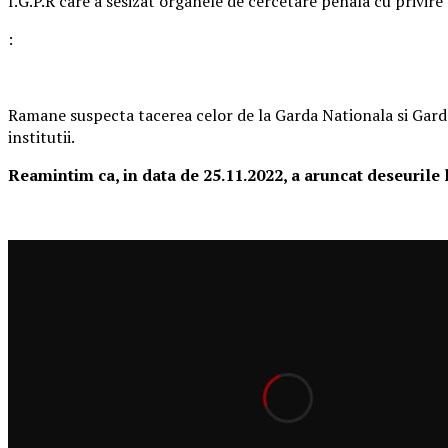
I.G.P.R care a sesizat organele de cercetare penala cu privire
:
Ramane suspecta tacerea celor de la Garda Nationala si Gard
institutii.
Reamintim ca, in data de 25.11.2022, a aruncat deseurile l