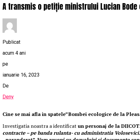
A transmis o petiție ministrului Lucian Bode
Publicat
acum 4 ani
pe
ianuarie 16, 2023
De
Deny
Cine se mai afla in spatele”Bombei ecologice de la Plea
Investigatia noastra a identificat
un personaj de la DIICOT
contracte – pe banda rulanta- cu administratia Volosevici
„parandarat”. Vom reveni cu dezvaluiri si documente sen