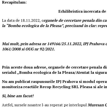
Recapitulam
:
Echilibristica incercata de APM
La data de 18.11.2022, o
rganele de cercetare penala din ca
la “Bomba ecologica de la Pleasa”, precizand in clar: rep
Mai mult, prin adresa nr 149166/25.11.2022, IPJ Prahova c
1061/2008 si OUG nr 92/2021.
Prin aceste doua adrese, organele de cercetare penala di
serialul „Bomba ecologica de la Pleasa/Atentat la sigura
Nu am publicat raspunsurile IPJ Prahova si modul operativ 
monitoriza reactiile Recop Recycling SRL Pleasa si ale i
Si, bine am facut!
Astfel, sursele noastre l-au reperat pe interlopul
Muresan Ca