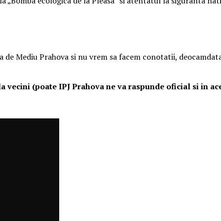
 la „Bomba ecologica de la Pleasa” si atentatul la siguranta nat
a de Mediu Prahova si nu vrem sa facem conotatii, deocamdata, 
a vecini (poate IPJ Prahova ne va raspunde oficial si in ac