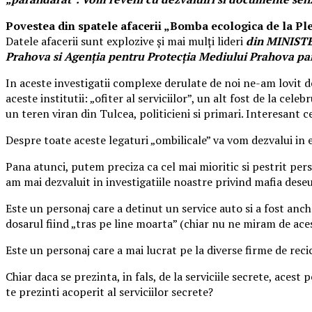
Povestea din spatele afacerii „Bomba ecologica de la Pl
Datele afacerii sunt explozive şi mai mulţi lideri
din MINISTE
Prahova si Agenţia pentru Protecţia Mediului Prahova par
In aceste investigatii complexe derulate de noi ne-am lovit de 
aceste institutii: „ofiter al serviciilor”, un alt fost de la ce
un teren viran din Tulcea, politicieni si primari. Interesant c
Despre toate aceste legaturi „ombilicale” va vom dezvalui in 
Pana atunci, putem preciza ca cel mai mioritic si pestrit perso
am mai dezvaluit in investigatiile noastre privind mafia deseu
Este un personaj care a detinut un service auto si a fost
dosarul fiind „tras pe line moarta” (chiar nu ne miram de ac
Este un personaj care a mai lucrat pe la diverse firme de reci
Chiar daca se prezinta, in fals, de la serviciile secrete, aces
te prezinti acoperit al serviciilor secrete?