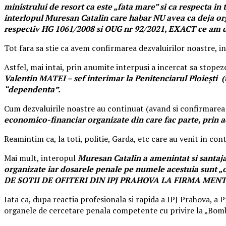
ministrului de resort ca este „fata mare” si ca respecta in 
interlopul Muresan Catalin care habar NU avea ca deja org
respectiv HG 1061/2008 si OUG nr 92/2021, EXACT ce am de
Tot fara sa stie ca avem confirmarea dezvaluirilor noastre, i
Astfel, mai intai, prin anumite interpusi a incercat sa stopeze
Valentin MATEI – sef interimar la Penitenciarul Ploieşti 
“dependenta”.
Cum dezvaluirile noastre au continuat (avand si confirmarea 
economico-financiar organizate din care fac parte, prin a
Reamintim ca, la toti, politie, Garda, etc care au venit in co
Mai mult, interopul
Muresan Catalin a amenintat si santajat
organizate iar dosarele penale pe numele acestuia sun
DE SOTII DE OFITERI DIN IPJ PRAHOVA LA FIRMA MEN
Iata ca, dupa reactia profesionala si rapida a IPJ Prahova, a
P
organele de cercetare penala competente cu privire la „Bomba