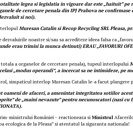
totalitate legea si legislatia in vigoare dar este „haituit” 
anele de cercetare penala din IPJ Prahova ne confirmase ca 
zvaluit si noi).
nterlopul
Muresan Catalin si Recop Recycling SRL Pleasa, pr
 dezvaluirile noastre si/sau sa acrediteze ideea falsa ca „favoru
(unde erau trimisi la munca detinuti) ERAU „FAVORURI OFERI
totala a organelor de cercetare penala), tupeul interlopului
M
celasi „modus operandi”, a incercat sa ne intimideze, pe m
ntrol, simpaticul interlop Muresan Catalin le-a facut plangere p
 oameni de afaceri, a amenintat integritatea sotiilor acest
t „oprite” de „maini nevazute” pentru necunoscatori (na
TIONATA).
rim-ministrului României – reactioneaza si
Ministrul
Afaceril
 ecologica de la Pleasa” si atentatul la siguranta nationala!