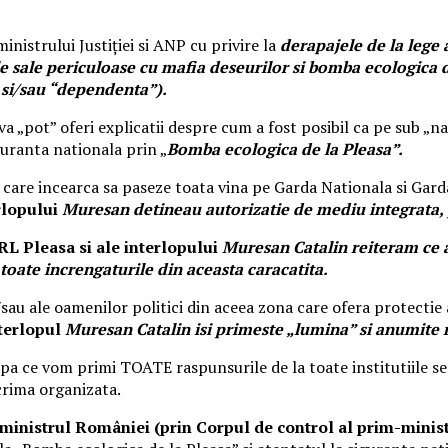
nistrului Justiției si ANP cu privire la
derapajele de la lege 
rile sale periculoase cu mafia deseurilor si bomba ecologic
” si/sau “dependenta”).
„pot” oferi explicatii despre cum a fost posibil ca pe sub „nas
uranta nationala prin „
Bomba ecologica de la Pleasa”.
 care incearca sa paseze toata vina pe Garda Nationala si Garda
rlopului
Muresan detineau autorizatie de mediu integrata, 
L Pleasa si ale interlopului
Muresan Catalin reiteram ce a
toate increngaturile din aceasta caracatita.
i/sau ale oamenilor politici din aceea zona care ofera protecti
terlopul
Muresan Catalin isi primeste „lumina” si anumite r
pa ce vom primi TOATE raspunsurile de la toate institutiile se
crima organizata.
ministrul României (prin
Corpul de control al prim-minist