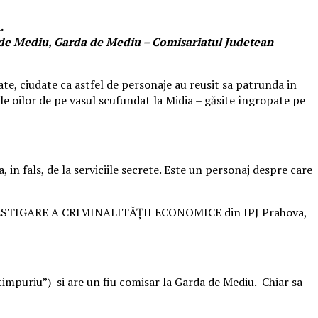
.
 Mediu, Garda de Mediu – Comisariatul Judetean
ate, ciudate ca astfel de personaje au reusit sa patrunda in
rile oilor de pe vasul scufundat la Midia – găsite îngropate pe
 in fals, de la serviciile secrete. Este un personaj despre care
E INVESTIGARE A CRIMINALITĂŢII ECONOMICE din IPJ Prahova,
 „timpuriu”) si are un fiu comisar la Garda de Mediu. Chiar sa