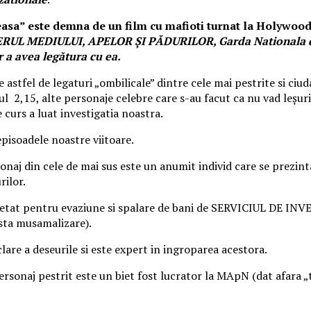
easa” este demna de un film cu mafioti turnat la Holywood
RUL MEDIULUI, APELOR ŞI PĂDURILOR, Garda Nationala de
 a avea legătura cu ea.
astfel de legaturi „ombilicale” dintre cele mai pestrite si ciud
lebrul 2,15, alte personaje celebre care s-au facut ca nu vad leșu
e curs a luat investigatia noastra.
episoadele noastre viitoare.
naj din cele de mai sus este un anumit individ care se prezinta,
rilor.
 anchetat pentru evaziune si spalare de bani de SERVICIUL D
esta musamalizare).
clare a deseurile si este expert in ingroparea acestora.
t personaj pestrit este un biet fost lucrator la MApN (dat afara