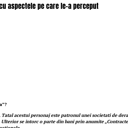
 cu aspectele pe care le-a perceput
sa”?
.
Tatal acestui personaj este patronul unei societati de der
. Ulterior se intorc o parte din bani prin anumite „Contract
zationale
.