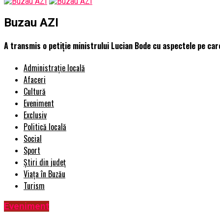
Buzau AZI
A transmis o petiție ministrului Lucian Bode cu aspectele pe car
Administrație locală
Afaceri
Cultură
Eveniment
Exclusiv
Politică locală
Social
Sport
Știri din județ
Viața în Buzău
Turism
Eveniment