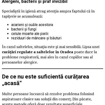
Alergeni, bacterii și praf invizibil
Specialiștii în igienă atrag atenția asupra faptului că în
tapițerie se acumulează:
acarieni și ouăle acestora
bacterii și fungi
celule moarte ale pielii
reziduuri de mâncare și băuturi
În cazul saltelelor, situația este și mai sensibilă. Lipsa unei
curățări regulate a saltelelor în Oradea
poate duce la
probleme respiratorii, mai ales în cazul copiilor sau al
persoanelor alergice.
De ce nu este suficientă curățarea
„acasă”
Multe persoane încearcă să rezolve problema folosind
aspiratoare clasice sau soluții din comerț. Din păcate,
aceste metode oferă doar rezultate superficiale.