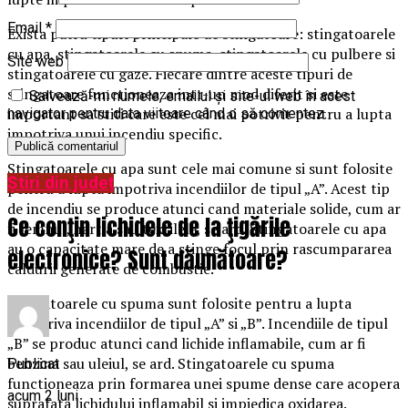
Email
*
Exista patru tipuri principale de stingatoare: stingatoarele
cu apa, stingatoarele cu spuma, stingatoarele cu pulbere si
Site web
stingatoarele cu gaze. Fiecare dintre aceste tipuri de
stingatoare functioneaza intr-un mod diferit si este
Salvează-mi numele, emailul și site-ul web în acest
important sa stiti care este cel mai potrivit pentru a lupta
navigator pentru data viitoare când o să comentez.
impotriva unui incendiu specific.
Stingatoarele cu apa sunt cele mai comune si sunt folosite
Știri din județ
pentru a lupta impotriva incendiilor de tipul „A”. Acest tip
de incendiu se produce atunci cand materiale solide, cum ar
Ce conţin lichidele de la ţigările
fi lemnul, hartia sau textilele, se ard. Stingatoarele cu apa
au o capacitate mare de a stinge focul prin rascumpararea
electronice? Sunt dăunătoare?
caldurii generate de combustie.
Stingatoarele cu spuma sunt folosite pentru a lupta
impotriva incendiilor de tipul „A” si „B”. Incendiile de tipul
„B” se produc atunci cand lichide inflamabile, cum ar fi
benzina sau uleiul, se ard. Stingatoarele cu spuma
Publicat
functioneaza prin formarea unei spume dense care acopera
acum 2 luni
suprafata lichidului inflamabil si impiedica oxidarea.