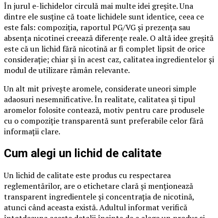
În jurul e-lichidelor circulă mai multe idei greşite. Una
dintre ele susţine că toate lichidele sunt identice, ceea ce
este fals: compoziţia, raportul PG/VG şi prezenţa sau
absenţa nicotinei creează diferenţe reale. O altă idee greşită
este că un lichid fără nicotină ar fi complet lipsit de orice
consideraţie; chiar şi în acest caz, calitatea ingredientelor şi
modul de utilizare rămân relevante.
Un alt mit priveşte aromele, considerate uneori simple
adaosuri nesemnificative. În realitate, calitatea şi tipul
aromelor folosite contează, motiv pentru care produsele
cu o compoziţie transparentă sunt preferabile celor fără
informaţii clare.
Cum alegi un lichid de calitate
Un lichid de calitate este produs cu respectarea
reglementărilor, are o etichetare clară şi menţionează
transparent ingredientele şi concentraţia de nicotină,
atunci când aceasta există. Adultul informat verifică
întotdeauna aceste detalii înainte de a alege un produs şi