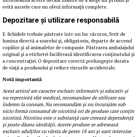
evită sursele care nu oferă informaţii complete.
Depozitare şi utilizare responsabilă
E-lichidele trebuie păstrate într-un loc răcoros, ferit de
lumina directă a soarelui şi, obligatoriu, departe de accesul
copiilor şi al animalelor de companie. Păstrarea ambalajului
original şi a etichetei facilitează identificarea conţinutului şi
a concentraţiei. O depozitare corectă prelungeşte durata
de viaţă a produsului şi reduce riscurile accidentale.
Notă importantă
Acest articol are caracter exclusiv informativ şi educativ şi
nu reprezintă sfat medical, recomandare de utilizare sau
îndemn la consum. Nu recomandăm şi nu încurajăm sub
nicio formă consumul de nicotină ori de produse care conţin
nicotină. Nicotina este o substanţă care creează dependenţă
şi poate dăuna sănătăţii. Aceste produse se adresează
exclusiv adulţilor cu vârsta de peste 18 ani şi sunt interzise