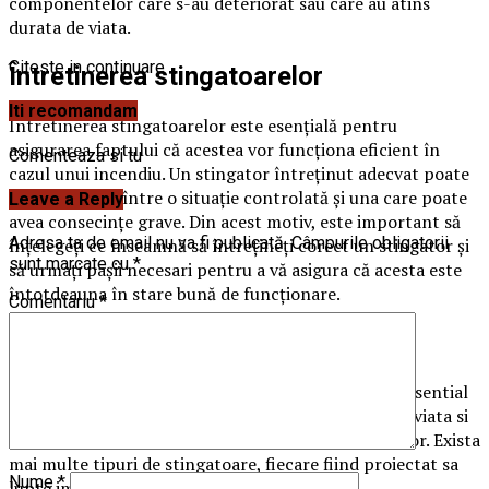
componentelor care s-au deteriorat sau care au atins
durata de viata.
Citeste in continuare
Întretinerea stingatoarelor
Iti recomandam
Întretinerea stingatoarelor este esențială pentru
asigurarea faptului că acestea vor funcționa eficient în
Comenteaza si tu
cazul unui incendiu. Un stingator întreținut adecvat poate
face diferența între o situație controlată și una care poate
Leave a Reply
avea consecințe grave. Din acest motiv, este important să
Adresa ta de email nu va fi publicată.
Câmpurile obligatorii
înțelegeți ce înseamnă să întrețineți corect un stingator și
sunt marcate cu
*
să urmați pașii necesari pentru a vă asigura că acesta este
întotdeauna în stare bună de funcționare.
Comentariu
*
De cate tipuri sunt stingatoarele?
Stingatoarele sunt un echipament de prim-ajutor esential
in cazul incendiilor, care poate face diferenta intre viata si
moarte, intre distrugerea totala si salvarea bunurilor. Exista
mai multe tipuri de stingatoare, fiecare fiind proiectat sa
Nume
*
lupte impotriva anumitor tipuri de incendii.