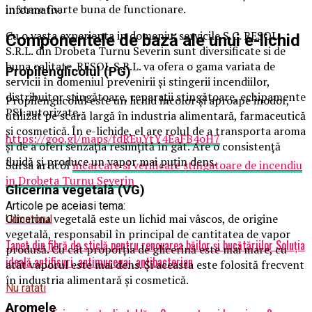
in stare foarte buna de functionare.
informativ.
Cu o vasta experienta in domeniu, servicile S.C. RESOL
Componentele de bază ale unui e-lichid
S.R.L. din Drobeta Turnu Severin sunt diversificate si de
buna calitate. RESOL S.R.L. va ofera o gama variata de
Propilenglicolul (PG)
servicii în domeniul prevenirii şi stingerii incendiilor,
distribuitor stingătoare, reparații stingătoare, echipamente
Propilenglicolul este un lichid incolor şi aproape inodor,
PSI autorizate.
utilizat pe scară largă în industria alimentară, farmaceutică
şi cosmetică. În e-lichide, el are rolul de a transporta aroma
https://goo.gl/maps/fdREuYtY4EaFB4oH7
şi de a oferi senzaţia resimţită în gât. Are o consistenţă
fluidă şi produce un vapor mai puţin dens.
Sursa articol
incarcare si verificare stingatoare de incendiu
in Drobeta Turnu Severin
Glicerina vegetală (VG)
Articole pe aceiasi tema:
Glicerina vegetală este un lichid mai vâscos, de origine
Urmatorul
vegetală, responsabil în principal de cantitatea de vapor
Tapet din fibră de sticlă pentru renovarea băilor și bucătăriilor Soluția
produsă. Cu cât proporţia de glicerină este mai mare, cu
ideală antifisuri, antimucegai, antibacterian
atât vaporul este mai dens. Şi aceasta este folosită frecvent
în industria alimentară şi cosmetică.
Nu ratati
Aromele