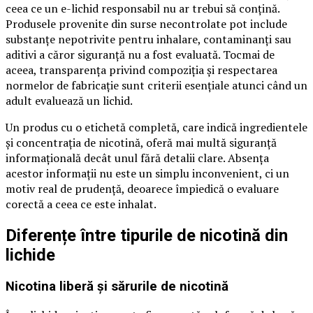
ceea ce un e-lichid responsabil nu ar trebui să conțină.
Produsele provenite din surse necontrolate pot include
substanțe nepotrivite pentru inhalare, contaminanți sau
aditivi a căror siguranță nu a fost evaluată. Tocmai de
aceea, transparența privind compoziția și respectarea
normelor de fabricație sunt criterii esențiale atunci când un
adult evaluează un lichid.
Un produs cu o etichetă completă, care indică ingredientele
și concentrația de nicotină, oferă mai multă siguranță
informațională decât unul fără detalii clare. Absența
acestor informații nu este un simplu inconvenient, ci un
motiv real de prudență, deoarece împiedică o evaluare
corectă a ceea ce este inhalat.
Diferențe între tipurile de nicotină din
lichide
Nicotina liberă și sărurile de nicotină