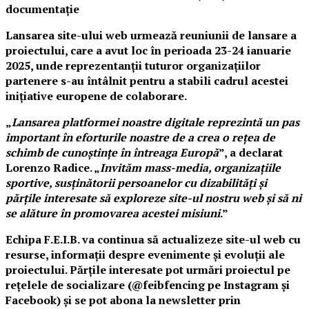
documentație
Lansarea site-ului web urmează reuniunii de lansare a
proiectului, care a avut loc în perioada 23-24 ianuarie
2025, unde reprezentanții tuturor organizațiilor
partenere s-au întâlnit pentru a stabili cadrul acestei
inițiative europene de colaborare.
„
Lansarea platformei noastre digitale reprezintă un pas
important în eforturile noastre de a crea o rețea de
schimb de cunoștințe în întreaga Europă
”, a declarat
Lorenzo Radice. „
Invităm mass-media, organizațiile
sportive, susținătorii persoanelor cu dizabilități și
părțile interesate să exploreze site-ul nostru web și să ni
se alăture în promovarea acestei misiuni
.”
Echipa F.E.I.B. va continua să actualizeze site-ul web cu
resurse, informații despre evenimente și evoluții ale
proiectului. Părțile interesate pot urmări proiectul pe
rețelele de socializare (@feibfencing pe Instagram și
Facebook) și se pot abona la newsletter prin