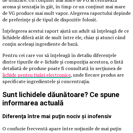
de utilizare. Un conţinut mai mare de PG accentuează
aroma şi senzaţia în gât, în timp ce un conţinut mai mare
de VG produce mai mult vapor. Alegerea raportului depinde
de preferinţe şi de tipul de dispozitiv folosit.
Înţelegerea acestui raport ajută un adult să înţeleagă de ce
lichidele diferă atât de mult între ele, chiar şi atunci când
conţin aceleaşi ingrediente de bază.
Pentru cei care vor să înţeleagă în detaliu diferenţele
dintre tipurile de e-lichide şi compoziţia acestora, o listă
detaliată de produse poate fi consultată în secţiunea de
lichide pentru ţigări electronice
, unde fiecare produs are
specificate ingredientele şi concentraţia.
Sunt lichidele dăunătoare? Ce spune
informarea actuală
Diferenţa între mai puţin nociv şi inofensiv
O confuzie frecventă apare între noţiunile de mai puţin