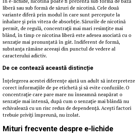
În e-lichide, nicotina poate fi prezentă sub formă de bază
liberă sau sub formă de săruri de nicotină. Cele două
variante diferă prin modul în care sunt percepute la
inhalare și prin viteza de absorbție. Sărurile de nicotină
permit, de regulă, concentrații mai mari resimțite mai
blând, în timp ce nicotina liberă este adesea asociată cu o
senzație mai pronunțată în gât. Indiferent de formă,
substanța rămâne aceeași din punctul de vedere al
caracterului adictiv.
De ce contează această distincție
Înțelegerea acestei diferențe ajută un adult să interpreteze
corect informațiile de pe etichetă și să evite confuziile. O
concentrație care pare mare nu înseamnă neapărat o
senzație mai intensă, după cum o senzație mai blândă nu
echivalează cu un risc redus de dependență. Acești factori
trebuie priviți împreună, nu izolat.
Mituri frecvente despre e-lichide