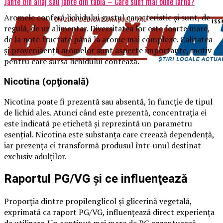
Jante din aliaj sau jante din tablă – Care sunt mai bune iarna?
Aromele conferă lichidului gustul caracteristic şi sunt, de
regulă, de uz alimentar. Diversitatea lor este foarte mare,
de la note fructate până la arome mai complexe. Calitatea
şi proveniăenţa aromelor sunt aspecte importante, motiv
pentru care sursa lichidului contează.
Nicotina (opţională)
Nicotina poate fi prezentă sau absentă, în funcţie de tipul
de lichid ales. Atunci când este prezentă, concentraţia ei
este indicată pe etichetă şi reprezintă un parametru
esenţial. Nicotina este substanţa care creează dependenţă,
iar prezenţa ei transformă produsul într-unul destinat
exclusiv adulţilor.
Raportul PG/VG şi ce influenţează
Proporţia dintre propilenglicol şi glicerină vegetală,
exprimată ca raport PG/VG, influenţează direct experienţa