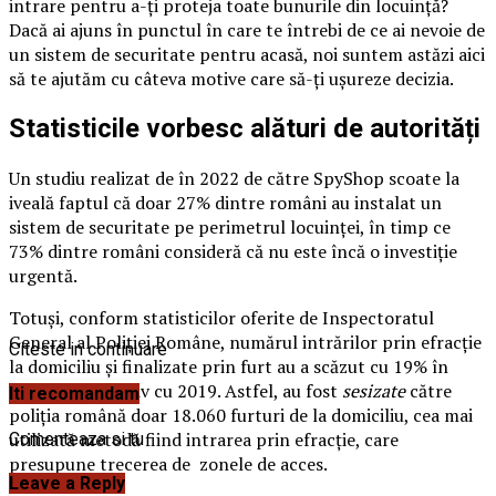
intrare pentru a-ți proteja toate bunurile din locuință?
Dacă ai ajuns în punctul în care te întrebi de ce ai nevoie de
un sistem de securitate pentru acasă, noi suntem astăzi aici
să te ajutăm cu câteva motive care să-ți ușureze decizia.
Statisticile vorbesc alături de autorități
Un studiu realizat de în 2022 de către SpyShop scoate la
iveală faptul că doar 27% dintre români au instalat un
sistem de securitate pe perimetrul locuinței, în timp ce
73% dintre români consideră că nu este încă o investiție
urgentă.
Totuși, conform statisticilor oferite de Inspectoratul
General al Poliției Române, numărul intrărilor prin efracție
Citeste in continuare
la domiciliu și finalizate prin furt au a scăzut cu 19% în
2020, comparativ cu 2019. Astfel, au fost
sesizate
către
Iti recomandam
poliția română doar 18.060 furturi de la domiciliu, cea mai
utilizată metodă fiind intrarea prin efracție, care
Comenteaza si tu
presupune trecerea de zonele de acces.
Leave a Reply