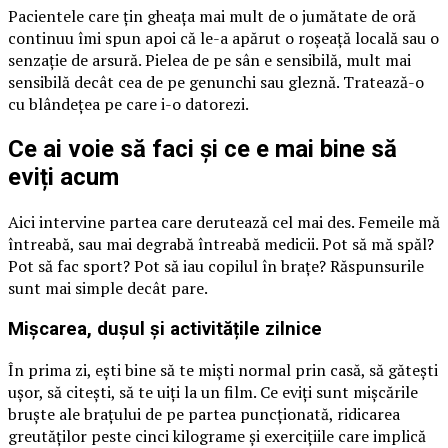
Pacientele care țin gheața mai mult de o jumătate de oră
continuu îmi spun apoi că le-a apărut o roșeață locală sau o
senzație de arsură. Pielea de pe sân e sensibilă, mult mai
sensibilă decât cea de pe genunchi sau gleznă. Tratează-o
cu blândețea pe care i-o datorezi.
Ce ai voie să faci și ce e mai bine să
eviți acum
Aici intervine partea care derutează cel mai des. Femeile mă
întreabă, sau mai degrabă întreabă medicii. Pot să mă spăl?
Pot să fac sport? Pot să iau copilul în brațe? Răspunsurile
sunt mai simple decât pare.
Mișcarea, dușul și activitățile zilnice
În prima zi, ești bine să te miști normal prin casă, să gătești
ușor, să citești, să te uiți la un film. Ce eviți sunt mișcările
bruște ale brațului de pe partea puncționată, ridicarea
greutăților peste cinci kilograme și exercițiile care implică