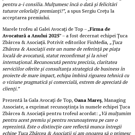
pentru a-i consilia. Mulțumesc încă o dată și felicitări
tuturor celorlalți premianți!”
, a spus Sergiu Crețu la
acceptarea premiului.
Marele trofeu al Galei Avocați de Top – „
Firma de
Avocatură a Anului 2025
” – a fost decernat echipei Țuca
Zbârcea & Asociații. Potrivit editorilor FinMedia,
„Țuca
Zbârcea & Asociații este un nume de referință pe piața
locală de avocatură, statut reconfirmat și la nivel
internațional. Recunoscută pentru precizia, claritatea
serviciilor oferite și consultanța strategică de business în
proiecte de mare impact, echipa îmbină rigoarea tehnică cu
o viziune pragmatică și comercială, extrem de apreciată de
clienți.”
Prezentă la Gala Avocați de Top,
Oana Mareș
, Managing
Associate, a exprimat recunoștința în numele echipei Țuca
Zbârcea & Asociații pentru trofeul acordat:
„Vă mulțumim
pentru acest premiu și pentru recunoașterea pe care o
reprezintă. Este o distincție care reflectă munca întregii
echipe Țuca Zbârcea & Asociații și am onoarea să o primesc