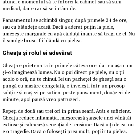
atunci e momentul să te întorci la cabinet sau să suni
medicul, dar e rar să se întâmple.
Pansamentul se schimbă singur, după primele 24 de ore,
sau cu blândețe acasă. Dacă a aderat puțin la piele,
umezește marginile cu apă călduță înainte să tragi de el. Nu
îl smulge brusc, fii blândă cu pielea.
Gheața și rolul ei adevărat
Gheața e prietena ta în primele câteva ore, dar nu așa cum
și-o imaginează lumea. Nu o pui direct pe piele, nu o ții
acolo o oră, nu te chinui. Iei un pachețel de gheață sau o
pungă cu mazăre congelată, o învelești într-un prosop
subțire și o așezi pe sutien, peste pansament, douăzeci de
minute, apoi pauză vreo patruzeci.
Repeți de două sau trei ori în prima seară. Atât e suficient.
Gheața reduce inflamația, micșorează șansele unei vânătăi
extinse și calmează senzația de tensiune. Dacă uiți de ea, nu
e o tragedie. Dacă o folosești prea mult, poți irita pielea.