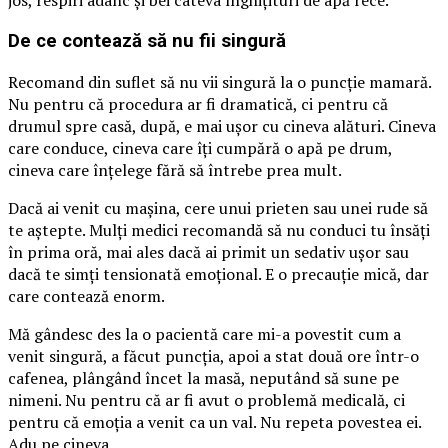
jos, respiri adânc și bei câteva înghițituri de apă rece.
De ce contează să nu fii singură
Recomand din suflet să nu vii singură la o puncție mamară.
Nu pentru că procedura ar fi dramatică, ci pentru că
drumul spre casă, după, e mai ușor cu cineva alături. Cineva
care conduce, cineva care îți cumpără o apă pe drum,
cineva care înțelege fără să întrebe prea mult.
Dacă ai venit cu mașina, cere unui prieten sau unei rude să
te aștepte. Mulți medici recomandă să nu conduci tu însăți
în prima oră, mai ales dacă ai primit un sedativ ușor sau
dacă te simți tensionată emoțional. E o precauție mică, dar
care contează enorm.
Mă gândesc des la o pacientă care mi-a povestit cum a
venit singură, a făcut puncția, apoi a stat două ore într-o
cafenea, plângând încet la masă, neputând să sune pe
nimeni. Nu pentru că ar fi avut o problemă medicală, ci
pentru că emoția a venit ca un val. Nu repeta povestea ei.
Adu pe cineva.