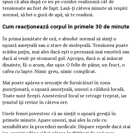
spun că abia după ce ies pe coridor realizează cât de
tensionate au fost de fapt. Lasă-ți câteva minute să respiri
normal, să bei o gură de apă, să te readuni.
Cum reacționează corpul în primele 30 de minute
În prima jumătate de oră, e absolut normal să simți o
ușoară amețeală sau o stare de moleșeală. Tensiunea poate
scădea puțin, mai ales dacă ești o persoană mai emotivă sau
dacă ai venit pe stomacul gol. Apropo, dacă n-ai mâncat
dinainte, fă-o acum, dar ușor. O felie de pâine, un fruct, o
cafea cu lapte. Nimic greu, nimic complicat.
Mai poate apărea o senzație de furnicături în zona
puncționată, o ușoară amorțeală, uneori o căldură locală.
Toate sunt firești. Anestezicul local se retrage treptat, iar
țesutul își revine în câteva ore.
Unele femei povestesc că au simțit o ușoară greață în
primele minute. Apare uneori, mai ales la cele cu
sensibilitate la proceduri medicale. Dispare repede dacă stai