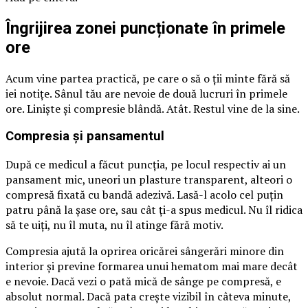
Îngrijirea zonei puncționate în primele
ore
Acum vine partea practică, pe care o să o ții minte fără să
iei notițe. Sânul tău are nevoie de două lucruri în primele
ore. Liniște și compresie blândă. Atât. Restul vine de la sine.
Compresia și pansamentul
După ce medicul a făcut puncția, pe locul respectiv ai un
pansament mic, uneori un plasture transparent, alteori o
compresă fixată cu bandă adezivă. Lasă-l acolo cel puțin
patru până la șase ore, sau cât ți-a spus medicul. Nu îl ridica
să te uiți, nu îl muta, nu îl atinge fără motiv.
Compresia ajută la oprirea oricărei sângerări minore din
interior și previne formarea unui hematom mai mare decât
e nevoie. Dacă vezi o pată mică de sânge pe compresă, e
absolut normal. Dacă pata crește vizibil în câteva minute,