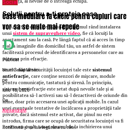
siguranță, ai nevoie de o întreagă echipă.
Social
Soluții pentru a-ți proteja casa
Case modulare la cheie pentru cupluri care
vor sa se mute mai repede
All Area System vă recomandă în primul rând instalarea
unui
sistem de supraveghere video
, fie că locuiți la
apartament sau la casă. Pe lângă faptul că ai acces în timp
real la imaginile din domiciliul tău, un astfel de sistem
facilitează procesul de identificarea a persoanelor care au
pătruns prin efracție.
Publicat
Un alt aliat al securității locuinței tale este
sistemul
acum 3 săptămâni
antiefracție
,
care conține senzori de mișcare, module
pe
pentru comunicație, tastatură și sirenă. În principiu,
sistemul antiefracție este setat după nevoile tale și ai
iulie 18, 2026
posibilitatea să-l activezi sau să-l dezactivezi de oriunde din
De
lume, doar prin accesarea unei aplicații mobile. În cazul
unei eventuale tentative de încălcarea a proprietății tale
AlexandraM
private, dacă sistemul este activat, dar pinul nu este
introdus, firma care se ocupă de securitatea locuinței va fi
Pentru un cuplu tanar, drumul de la inchirierea unui
notificată și va lua legătura cu tine.