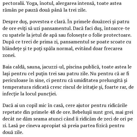
pectoralii. Yoga, înotul, alergarea intensă, toate astea
rămân pe pauză două până la trei zile.
Despre duș, povestea e clară. În primele douăzeci și patru
de ore eviți să uzi pansamentul. Dacă faci duș, întoarce-te
cu spatele la jetul de apă sau folosește o folie protectoare.
După ce treci de prima zi, pansamentul se poate scoate cu
blândețe și te poți spăla normal, evitând doar frecarea
zonei.
Baia caldă, sauna, jacuzzi-ul, piscina publică, toate astea le
lași pentru cel puțin trei sau patru zile. Nu pentru că ar fi
periculoase în sine, ci pentru că umiditatea prelungită și
temperatura ridicată cresc riscul de iritație și, foarte rar, de
infecție la locul puncției.
Dacă ai un copil mic în casă, cere ajutor pentru ridicările
repetate din primele 48 de ore. Bebelușii sunt grei, mai grei
decât ne dăm seama atunci când îi ridicăm de zeci de ori pe
zi. Lasă pe cineva apropiat să preia partea fizică pentru
două zile.