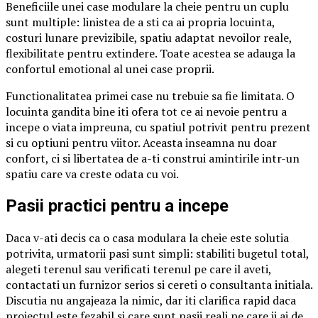
Beneficiile unei case modulare la cheie pentru un cuplu
sunt multiple: linistea de a sti ca ai propria locuinta,
costuri lunare previzibile, spatiu adaptat nevoilor reale,
flexibilitate pentru extindere. Toate acestea se adauga la
confortul emotional al unei case proprii.
Functionalitatea primei case nu trebuie sa fie limitata. O
locuinta gandita bine iti ofera tot ce ai nevoie pentru a
incepe o viata impreuna, cu spatiul potrivit pentru prezent
si cu optiuni pentru viitor. Aceasta inseamna nu doar
confort, ci si libertatea de a-ti construi amintirile intr-un
spatiu care va creste odata cu voi.
Pasii practici pentru a incepe
Daca v-ati decis ca o casa modulara la cheie este solutia
potrivita, urmatorii pasi sunt simpli: stabiliti bugetul total,
alegeti terenul sau verificati terenul pe care il aveti,
contactati un furnizor serios si cereti o consultanta initiala.
Discutia nu angajeaza la nimic, dar iti clarifica rapid daca
proiectul este fezabil si care sunt pasii reali pe care ii ai de