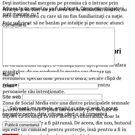
Deși instinctual mergem pe premisa că o intrare prin
Adresa ta de email nu va fi publicată.
Câmpurile obligatorii
efracție și un furt nu pot avea loc la domiciliul nostru, nu
sunt marcate cu
*
este un fenomen cu care să nu fim familiarizați ca nație.
Este suficient să ne bazăm pe intuiție și pe noroc atunci
Comentariu
*
când discutăm despre siguranța bunurilor nostre?
De cele mai multe ori, noi suntem
semnalul de alarmă pentru infractori
Fie că discutăm despre o vacanță mult așteptată în afara
granițelor, de un weekend la munte sau despre un
Nume
*
eveniment special doar pentru o seară, fiecare clipă de
relaxare poate reprezenta o oportunitate pentru
Email
*
persoanele rău intenționate.
Site web
Zona de Social Media este una dintre principalele semnale
Salvează-mi numele, emailul și site-ul web în acest
pentru infractori. O poză sau un story pot da ușor de
navigator pentru data viitoare când o să comentez.
înțeles că locuința ta este liberă și vulnerabilă, doar la
câteva manevre de a fi pătrunsă. De aceea, din nou, butucul
ușii este un camarad pentru protecție, însă pentru a fi în