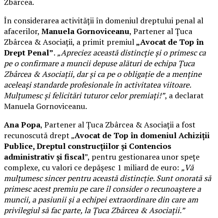
Zbârcea.
În considerarea activității în domeniul dreptului penal al
afacerilor,
Manuela Gornoviceanu
, Partener al Țuca
Zbârcea & Asociații, a primit premiul
„Avocat de Top în
Drept Penal”
.
„Apreciez această distincție și o primesc ca
pe o confirmare a muncii depuse alături de echipa Țuca
Zbârcea & Asociații, dar și ca pe o obligație de a menține
aceleași standarde profesionale în activitatea viitoare.
Mulțumesc și felicitări tuturor celor premiați!”
, a declarat
Manuela Gornoviceanu.
Ana Popa
, Partener al Țuca Zbârcea & Asociații a fost
recunoscută drept „
Avocat de Top în domeniul Achiziții
Publice, Dreptul construcțiilor și Contencios
administrativ și fiscal
”, pentru gestionarea unor spețe
complexe, cu valori ce depășesc 1 miliard de euro:
„Vă
mulțumesc sincer pentru această distincție. Sunt onorată să
primesc acest premiu pe care îl consider o recunoaștere a
muncii, a pasiunii și a echipei extraordinare din care am
privilegiul să fac parte, la Țuca Zbârcea & Asociații.”