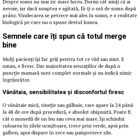
Despre somn nu mai zic mare lucru. Dormi cât simți că ai
nevoie, iar dacă noaptea e agitată, fă-ți o oră de somn după
prânz. Vindecarea se petrece mai ales în somn, e o realitate
biologică pe care nu o spune destul lumea.
Semnele care îți spun că totul merge
bine
Mulți pacienți își fac griji pentru tot ce văd sau simt. E
uman, e firesc. Dar majoritatea senzațiilor de după o
puncție mamară sunt complet normale și nu indică nimic
îngrijorător.
Vânătaia, sensibilitatea și disconfortul firesc
O vânătaie mică, vineție sau gălbuie, care apare la 24 până
la 48 de ore după procedură, e absolut obișnuită. Poate fi
cât o monedă de un leu sau ceva mai mare. Își schimbă
culoarea în zilele următoare, trece prin verde, apoi prin
galben, apoi dispare în zece sau paisprezece zile.