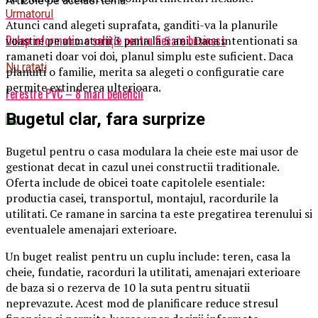
Articole pe aceiasi tema:
Urmatorul
Atunci cand alegeti suprafata, ganditi-va la planurile
Dulap informatic: o soluție pentru fiecare business
voastre pe urmatorii 3 pana la 5 ani. Daca intentionati sa
ramaneti doar voi doi, planul simplu este suficient. Daca
Nu ratati
planuiti o familie, merita sa alegeti o configuratie care
permite extinderea ulterioara.
Ferestre PVC – 8 mari beneficii
Bugetul clar, fara surprize
Bugetul pentru o casa modulara la cheie este mai usor de
gestionat decat in cazul unei constructii traditionale.
Oferta include de obicei toate capitolele esentiale:
productia casei, transportul, montajul, racordurile la
utilitati. Ce ramane in sarcina ta este pregatirea terenului si
eventualele amenajari exterioare.
Un buget realist pentru un cuplu include: teren, casa la
cheie, fundatie, racorduri la utilitati, amenajari exterioare
de baza si o rezerva de 10 la suta pentru situatii
neprevazute. Acest mod de planificare reduce stresul