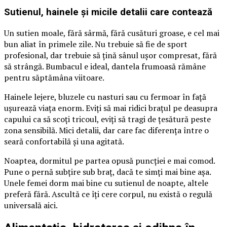
Sutienul, hainele și micile detalii care contează
Un sutien moale, fără sârmă, fără cusături groase, e cel mai
bun aliat în primele zile. Nu trebuie să fie de sport
profesional, dar trebuie să țină sânul ușor compresat, fără
să strângă. Bumbacul e ideal, dantela frumoasă rămâne
pentru săptămâna viitoare.
Hainele lejere, bluzele cu nasturi sau cu fermoar în față
ușurează viața enorm. Eviți să mai ridici brațul pe deasupra
capului ca să scoți tricoul, eviți să tragi de țesătură peste
zona sensibilă. Mici detalii, dar care fac diferența între o
seară confortabilă și una agitată.
Noaptea, dormitul pe partea opusă puncției e mai comod.
Pune o pernă subțire sub braț, dacă te simți mai bine așa.
Unele femei dorm mai bine cu sutienul de noapte, altele
preferă fără. Ascultă ce îți cere corpul, nu există o regulă
universală aici.