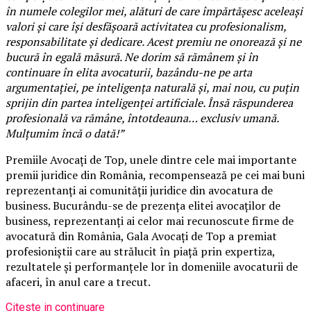
în numele colegilor mei, alături de care împărtășesc aceleași
valori și care își desfășoară activitatea cu profesionalism,
responsabilitate și dedicare. Acest premiu ne onorează și ne
bucură în egală măsură. Ne dorim să rămânem și în
continuare în elita avocaturii, bazându-ne pe arta
argumentației, pe inteligența naturală și, mai nou, cu puțin
sprijin din partea inteligenței artificiale. Însă răspunderea
profesională va rămâne, întotdeauna… exclusiv umană.
Mulțumim încă o dată!”
Premiile Avocați de Top, unele dintre cele mai importante
premii juridice din România, recompensează pe cei mai buni
reprezentanți ai comunității juridice din avocatura de
business. Bucurându-se de prezența elitei avocaților de
business, reprezentanți ai celor mai recunoscute firme de
avocatură din România, Gala Avocați de Top a premiat
profesioniștii care au strălucit în piață prin expertiza,
rezultatele și performanțele lor în domeniile avocaturii de
afaceri, în anul care a trecut.
Citeste in continuare