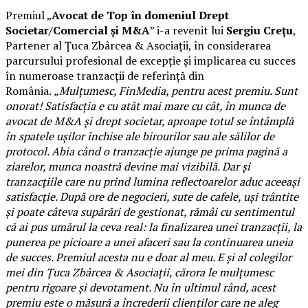
Premiul „
Avocat de Top în domeniul Drept
Societar/Comercial și M&A
” i-a revenit lui
Sergiu Crețu
,
Partener al Țuca Zbârcea & Asociații, în considerarea
parcursului profesional de excepție și implicarea cu succes
în numeroase tranzacții de referință din
România.
„Mulțumesc, FinMedia, pentru acest premiu. Sunt
onorat! Satisfacția e cu atât mai mare cu cât, în munca de
avocat de M&A și drept societar, aproape totul se întâmplă
în spatele ușilor închise ale birourilor sau ale sălilor de
protocol. Abia când o tranzacție ajunge pe prima pagină a
ziarelor, munca noastră devine mai vizibilă. Dar și
tranzacțiile care nu prind lumina reflectoarelor aduc aceeași
satisfacție. După ore de negocieri, sute de cafele, uși trântite
și poate câteva supărări de gestionat, rămâi cu sentimentul
că ai pus umărul la ceva real: la finalizarea unei tranzacții, la
punerea pe picioare a unei afaceri sau la continuarea uneia
de succes. Premiul acesta nu e doar al meu. E și al colegilor
mei din Țuca Zbârcea & Asociații, cărora le mulțumesc
pentru rigoare și devotament. Nu în ultimul rând, acest
premiu este o măsură a încrederii clienților care ne aleg