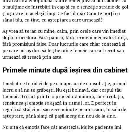
încărcătură emoțională. Multe femei pleacă din cabinet cu
o mulțime de întrebări în cap și cu o senzație stranie de gol
și ușurare în același timp. Ce faci după? Cum te porți cu
sânul tău, cu tine, cu așteptarea care urmează?
Aș vrea să te iau cu mine, calm, prin orele care vin imediat
după procedură. Fără panică, fără termeni medicali stufoși,
fără promisiuni false. Doar lucrurile care chiar contează și
pe care mi-aș dori să le știe orice femeie care a trecut sau
urmează să treacă prin asta.
Primele minute după ieșirea din cabinet
Imediat ce te ridici de pe canapeaua de consultație, primul
lucru e să nu te grăbești. Nu ești bolnavă, dar corpul tău
tocmai a trecut printr-o procedură minoră, iar circulația,
tensiunea și emoția se așază în ritmul lor. E perfect în
regulă să stai cinci sau zece minute pe un scaun, în sala de
așteptare, până simți că pașii merg din nou de la sine.
Nu uita că emoția face cât anestezia. Multe paciente îmi