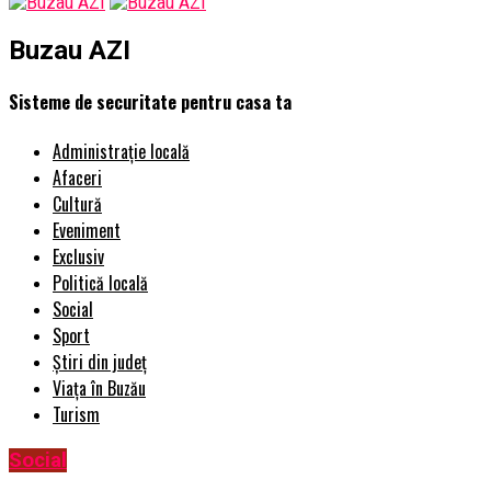
Buzau AZI
Sisteme de securitate pentru casa ta
Administrație locală
Afaceri
Cultură
Eveniment
Exclusiv
Politică locală
Social
Sport
Știri din județ
Viața în Buzău
Turism
Social