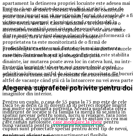
apartament la detinerea propriei locuinte este adesea mai
Pentru că am discutat despre studii și statistici, este de
lung decat si-ar dori. Procesul traditional de construire
asemenea important să menționăm faptul că șansele de a fi
poate dura un an sau chiar mai mult, cu multe etape si
victima unei spargeri a locuinței scad considerabil în
multe decizii neclare. Casele modulare la cheie ofera o
momentul montării unui sistem de securitate, iar unul
alternativa realista pentru cuplurile care vor sa se mute
dintre motive este instalarea placardei care informează că
mai repede, fara a face compromisuri majore.
proprietatea ta este monitorizată de o firmă de
Predictibilitatea este unul dintre cele mai importante
profesioniști. Conform unui studiu, este una dintre cauzele
avantaje. Termenele sunt clare, configuratia este stabilita
care determină un hoț să își aleagă altă țintă.
dinainte, iar mutarea poate avea loc in cateva luni, nu intr-
Protecția locuinței tale este mai presus decât costul
un an sau mai mult. Acest lucru aduce liniste si permite
achiziționării unor astfel de sisteme de securitate. Te bucuri
planificarea financiara si personala fara incertitudini.
altfel de vacanțe când știi că la întoarcere nu vei avea parte
de o surpriză neplăcută și, mai mult, ai acces total asupra
Alegerea suprafetei potrivite pentru doi
imaginilor din interior.
Pentru un cuplu, o casa de 55 pana la 75 mp este de cele
Dacă te-ai decis că îți dorești să îți petreci nopțile liniștit
mai multe ori varianta potrivita. Aceasta suprafata ofera
indiferent de locație și că familia ta merită să se simtă în
spatiul necesar pentru somn, lucru si relaxare, fara zone
siguranță, atunci contactează-ne să te ajutăm cu cea mai
care raman nefolosite.
case modulare la cheie
pentru
bună variantă pentru protejarea locuinței tale.
cupluri sunt proiectate special pentru acest tip de nevoi,
cu planuri eficiente si compartimentari flexibile.