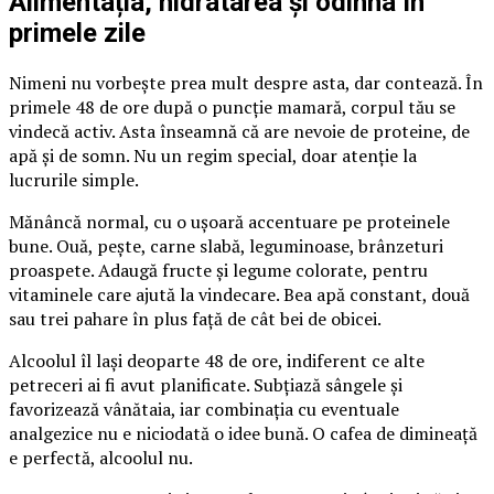
Alimentația, hidratarea și odihna în
primele zile
Nimeni nu vorbește prea mult despre asta, dar contează. În
primele 48 de ore după o puncție mamară, corpul tău se
vindecă activ. Asta înseamnă că are nevoie de proteine, de
apă și de somn. Nu un regim special, doar atenție la
lucrurile simple.
Mănâncă normal, cu o ușoară accentuare pe proteinele
bune. Ouă, pește, carne slabă, leguminoase, brânzeturi
proaspete. Adaugă fructe și legume colorate, pentru
vitaminele care ajută la vindecare. Bea apă constant, două
sau trei pahare în plus față de cât bei de obicei.
Alcoolul îl lași deoparte 48 de ore, indiferent ce alte
petreceri ai fi avut planificate. Subțiază sângele și
favorizează vânătaia, iar combinația cu eventuale
analgezice nu e niciodată o idee bună. O cafea de dimineață
e perfectă, alcoolul nu.