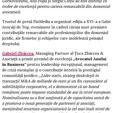
Gornoviceanu, Ana Popa și Sergiu Crețu au fost distinși cu
trofee de excelență pentru cariera remarcabilă din domeniul
avocaturii.
Trustul de presă FinMedia a organizat ediția a XVI-a a Galei
Avocați de Top, eveniment în cadrul căruia sunt premiate
contribuțiile remarcabile ale profesioniștilor din domeniul
juridic, ale firmelor și echipelor care modelează peisajul
dreptului.
Gabriel Zbârcea
, Managing Partner al Țuca Zbârcea &
Asociații a primit premiul de excelență „
Avocatul Anului
în Business
” pentru leadership excepțional, management
de criză exemplar și o contribuție istorică la prestigiul
comunității juridice.
„Lider nativ, strateg desăvârșit în
tranzacții M&A de miliarde de euro și un fin cunoscător al
subtilităților corporative, el a demonstrat că un brand
românesc poate impune standardul de aur la nivel european.
Nominalizarea sa a fost susținută și de capacitatea unică de
a promova o nouă generație de parteneri și asociați,
menținând structura organizatorică la cel mai înalt nivel de