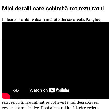
Mici detalii care schimbă tot rezultatul
Culoarea florilor e doar jumătate din socoteală. Panglica,
ambalajul și fundalul aranjamentului contează enorm, și
sunt exact lucrurile pe care le neglijăm. O panglică
nepotrivită poate strica o paletă altfel impecabilă, iar una
bine aleasă o poate ridica vizibil.
Vara, o panglică turcoaz sau coral prelungește energia
paletei. Iarna, una argintie sau de catifea bordo aduce
instant aerul de sărbătoare. Toamna merge un satin
caramel sau o sfoară naturală, rustică, iar primăvara o
panglică de in deschis sau una roz pudrat închide frumos
cercul. Par mărunțișuri, dar tocmai ele dau impresia că
aranjamentul a fost gândit, nu asamblat pe fugă.
Și încă ceva despre ambalaj. Hârtia kraft caldă stă bine cu
toamna și cu primăvara naturală, în timp ce hârtia colorată
sau cea cu finisaj satinat se potrivește mai degrabă verii
vesele și iernii festive. Dacă albastrul lui Stitch e vedeta,