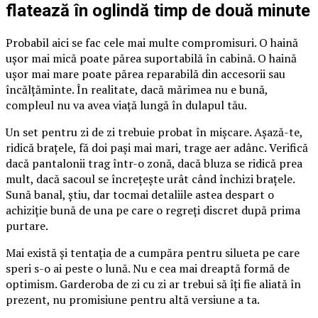
flatează în oglindă timp de două minute
Probabil aici se fac cele mai multe compromisuri. O haină
ușor mai mică poate părea suportabilă în cabină. O haină
ușor mai mare poate părea reparabilă din accesorii sau
încălțăminte. În realitate, dacă mărimea nu e bună,
compleul nu va avea viață lungă în dulapul tău.
Un set pentru zi de zi trebuie probat în mișcare. Așază-te,
ridică brațele, fă doi pași mai mari, trage aer adânc. Verifică
dacă pantalonii trag într-o zonă, dacă bluza se ridică prea
mult, dacă sacoul se încrețește urât când închizi brațele.
Sună banal, știu, dar tocmai detaliile astea despart o
achiziție bună de una pe care o regreți discret după prima
purtare.
Mai există și tentația de a cumpăra pentru silueta pe care
speri s-o ai peste o lună. Nu e cea mai dreaptă formă de
optimism. Garderoba de zi cu zi ar trebui să îți fie aliată în
prezent, nu promisiune pentru altă versiune a ta.