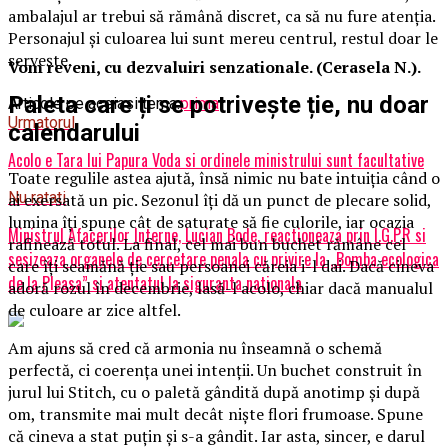
ambalajul ar trebui să rămână discret, ca să nu fure atenția.
Personajul și culoarea lui sunt mereu centrul, restul doar le
servește.
Vom reveni, cu dezvaluiri senzationale. (Cerasela N.).
Paleta care ți se potrivește ție, nu doar
Articole pe aceiasi tema:
prima
Urmatorul
calendarului
Acolo e Tara lui Papura Voda si ordinele ministrului sunt facultative
Toate regulile astea ajută, însă nimic nu bate intuiția când o
Nu ratati
ai exersată un pic. Sezonul îți dă un punct de plecare solid,
lumina îți spune cât de saturate să fie culorile, iar ocazia
Ministrul Afacerilor Interne, Lucian Bode, reactioneaza prin I.G.P.R si
rafinează totul. La final, cel mai bun buchet rămâne cel
sesizeaza organele de cercetare penala cu privire la „Bomba ecologica
care îți seamănă ție sau persoanei căreia i-l dai. Dacă cineva
de la Pleasa” si atentatul la siguranta nationala
adoră rozul în decembrie, lasă-l acolo, chiar dacă manualul
de culoare ar zice altfel.
Am ajuns să cred că armonia nu înseamnă o schemă
perfectă, ci coerența unei intenții. Un buchet construit în
jurul lui Stitch, cu o paletă gândită după anotimp și după
om, transmite mai mult decât niște flori frumoase. Spune
că cineva a stat puțin și s-a gândit. Iar asta, sincer, e darul