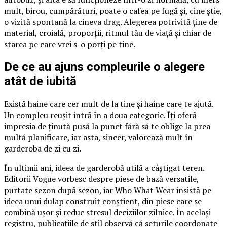
mult, birou, cumpărături, poate o cafea pe fugă și, cine știe,
o vizită spontană la cineva drag. Alegerea potrivită ține de
material, croială, proporții, ritmul tău de viață și chiar de
starea pe care vrei s-o porți pe tine.
De ce au ajuns compleurile o alegere
atât de iubită
Există haine care cer mult de la tine și haine care te ajută.
Un compleu reușit intră în a doua categorie. Îți oferă
impresia de ținută pusă la punct fără să te oblige la prea
multă planificare, iar asta, sincer, valorează mult în
garderoba de zi cu zi.
În ultimii ani, ideea de garderobă utilă a câștigat teren.
Editorii Vogue vorbesc despre piese de bază versatile,
purtate sezon după sezon, iar Who What Wear insistă pe
ideea unui dulap construit conștient, din piese care se
combină ușor și reduc stresul deciziilor zilnice. În același
registru, publicațiile de stil observă că seturile coordonate