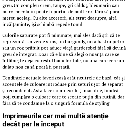
greu. Un compleu crem, taupe, gri călduț, bleumarin sau
maro ciocolatiu poate fi purtat de multe ori fără să pară
mereu același. Cu alte accesorii, alt strat deasupra, altă
încălțăminte, își schimbă repede tonul.
Culorile saturate pot fi minunate, mai ales dacă știi că te
reprezintă. Un verde stins, un burgundy, un albastru petrol
sau un roz prăfuit pot aduce viață garderobei fără să devină
greu de integrat. Doar că e bine să alegi o nuanță care se
întâlnește deja cu restul hainelor tale, nu una care cere un
dulap nou ca să poată fi purtată.
Tendințele actuale favorizează atât neutrele de bază, cât și
accentele de culoare introduse prin seturi ușor de separat
și recombinat. Asta face compleurile și mai utile, fiindcă
poți cumpăra o culoare care te scoate puțin din rutină, dar
fără să te condamne la o singură formulă de styling.
Imprimeurile cer mai multă atenție
decât par la început