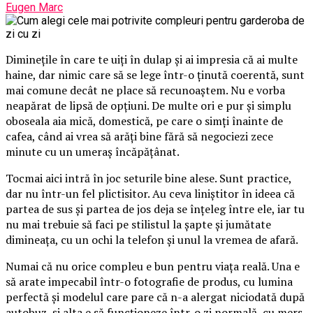
Eugen Marc
Diminețile în care te uiți în dulap și ai impresia că ai multe
haine, dar nimic care să se lege într-o ținută coerentă, sunt
mai comune decât ne place să recunoaștem. Nu e vorba
neapărat de lipsă de opțiuni. De multe ori e pur și simplu
oboseala aia mică, domestică, pe care o simți înainte de
cafea, când ai vrea să arăți bine fără să negociezi zece
minute cu un umeraș încăpățânat.
Tocmai aici intră în joc seturile bine alese. Sunt practice,
dar nu într-un fel plictisitor. Au ceva liniștitor în ideea că
partea de sus și partea de jos deja se înțeleg între ele, iar tu
nu mai trebuie să faci pe stilistul la șapte și jumătate
dimineața, cu un ochi la telefon și unul la vremea de afară.
Numai că nu orice compleu e bun pentru viața reală. Una e
să arate impecabil într-o fotografie de produs, cu lumina
perfectă și modelul care pare că n-a alergat niciodată după
autobuz, și alta e să funcționeze într-o zi normală, cu mers