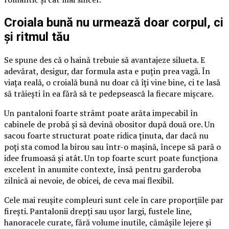
Croiala bună nu urmează doar corpul, ci
și ritmul tău
Se spune des că o haină trebuie să avantajeze silueta. E
adevărat, desigur, dar formula asta e puțin prea vagă. În
viața reală, o croială bună nu doar că îți vine bine, ci te lasă
să trăiești în ea fără să te pedepsească la fiecare mișcare.
Un pantaloni foarte strâmt poate arăta impecabil în
cabinele de probă și să devină obositor după două ore. Un
sacou foarte structurat poate ridica ținuta, dar dacă nu
poți sta comod la birou sau într-o mașină, începe să pară o
idee frumoasă și atât. Un top foarte scurt poate funcționa
excelent în anumite contexte, însă pentru garderoba
zilnică ai nevoie, de obicei, de ceva mai flexibil.
Cele mai reușite compleuri sunt cele în care proporțiile par
firești. Pantalonii drepți sau ușor largi, fustele line,
hanoracele curate, fără volume inutile, cămășile lejere și