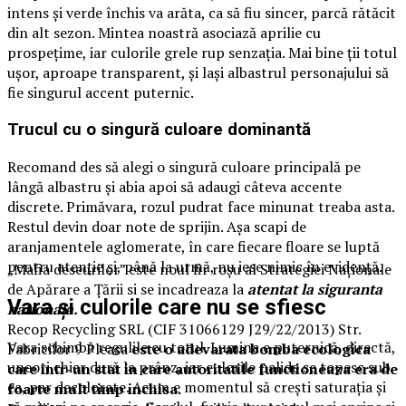
intens și verde închis va arăta, ca să fiu sincer, parcă rătăcit
din alt sezon. Mintea noastră asociază aprilie cu
prospețime, iar culorile grele rup senzația. Mai bine ții totul
ușor, aproape transparent, și lași albastrul personajului să
fie singurul accent puternic.
Trucul cu o singură culoare dominantă
Recomand des să alegi o singură culoare principală pe
lângă albastru și abia apoi să adaugi câteva accente
discrete. Primăvara, rozul pudrat face minunat treaba asta.
Restul devin doar note de sprijin. Așa scapi de
aranjamentele aglomerate, în care fiecare floare se luptă
pentru atenție și, până la urmă, nu iese nimic în evidență.
„Mafia deseurilor” este noul fir roșu al Strategiei Naționale
de Apărare a Țării si se incadreaza la
atentat la siguranta
Vara și culorile care nu se sfiesc
nationala.
Recop Recycling SRL (CIF 31066129 J29/22/2013) Str.
Vara schimbă regulile cu totul. Lumina e puternică, directă,
Fabricilor 9 Pleasa
este o adevarata bomba ecologica
uneori chiar dură la prânz, iar culorile palide se topesc sub
care intr-un stat in care autoritatile functioneaza era de
ea, par decolorate. Acum e momentul să crești saturația și
foarte mult timp inchisa.