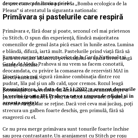
despre cum cade lumina pe ele.
de cercetare penala cu privire la „Bomba ecologica de la
Pleasa” si atentatul la siguranta nationala:
Primăvara și pastelurile care respiră
Primăvara e, fără doar și poate, sezonul cel mai prietenos
:
cu Stitch. O spun din experiență, fiindcă majoritatea
comenzilor de genul ăsta pică exact în lunile astea. Lumina
e blândă, difuză, iartă mult. Pastelurile prind viață fără să
Ramane suspecta tacerea celor de la Garda Nationala si
pară sterse, iar albastrul personajului se așază firesc lângă
Garda de Mediu Prahova si nu vrem sa facem conotatii,
nuanțe deschise.
deocamdata, cu privire la comasarea de rezervisti MAI in
Direcția cea mai sigură rămâne combinația dintre roz
aceste institutii.
pudrat, lila pal și un alb cald, ușor cremos. Rozul leagă
Reamintim ca, in data de 25.11.2022, a aruncat deseurile
personajul de accentele lui interioare, lila construiește o
la vecini (poate IPJ Prahova ne va raspunde oficial si in
punte între albastru și roz, iar albul aduce aer. O paletă
aceasta speta):
care nu strigă, dar se reține. Dacă vrei ceva mai jucăuș, poți
strecura un galben foarte deschis, gen primulă, fără să
exagerezi cu el.
Ce nu prea merge primăvara sunt tonurile foarte închise
sau prea contrastante. Un aranjament cu Stitch pe roșu