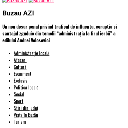
Buzau AZI
Un nou dosar penal privind traficul de influenta, coruptia si
santajul zguduie din temelii “administrația la firul ierbii” a
edilului Andrei Volosevici
Administrație locală
Afaceri
Cultură
Eveniment
Exclusiv
Politică locală
Social
Sport
Știri din județ
Viața în Buzău
Turism