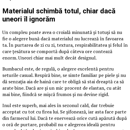
Materialul schimbă totul, chiar dacă
uneori îl ignorăm
Un compleu poate avea o croială minunată și totuși să nu
fie o alegere bună dacă materialul nu lucrează în favoarea
ta. În purtarea de zi cu zi, textura, respirabilitatea și felul în
care țesătura se comportă după câteva ore contează
enorm. Uneori chiar mai mult decât designul.
Bumbacul este, de regulă, o alegere excelentă pentru
seturile casual. Respiră bine, se simte familiar pe piele și nu
dă senzația aia de haină care te obligă să stai dreaptă ca să
arate bine. Dacă are și un mic procent de elastan, cu atât
mai bine, fiindcă se mișcă frumos și nu devine rigid.
Inul este superb, mai ales în sezonul cald, dar trebuie
acceptat cu tot cu firea lui. Se șifonează, iar asta face parte
din farmecul lui. Dacă te enervează orice cută apărută după
o oră de purtare, probabil nu e alegerea ideală pentru