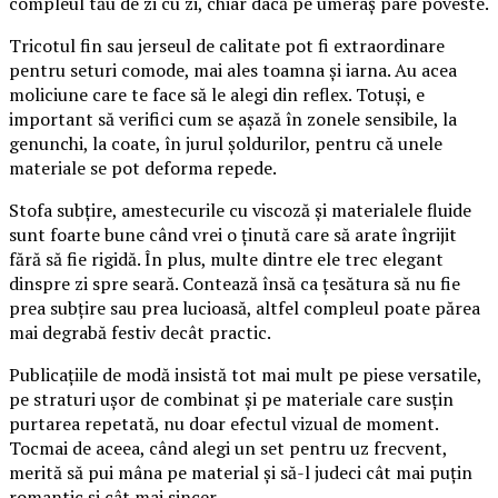
compleul tău de zi cu zi, chiar dacă pe umeraș pare poveste.
Tricotul fin sau jerseul de calitate pot fi extraordinare
pentru seturi comode, mai ales toamna și iarna. Au acea
moliciune care te face să le alegi din reflex. Totuși, e
important să verifici cum se așază în zonele sensibile, la
genunchi, la coate, în jurul șoldurilor, pentru că unele
materiale se pot deforma repede.
Stofa subțire, amestecurile cu viscoză și materialele fluide
sunt foarte bune când vrei o ținută care să arate îngrijit
fără să fie rigidă. În plus, multe dintre ele trec elegant
dinspre zi spre seară. Contează însă ca țesătura să nu fie
prea subțire sau prea lucioasă, altfel compleul poate părea
mai degrabă festiv decât practic.
Publicațiile de modă insistă tot mai mult pe piese versatile,
pe straturi ușor de combinat și pe materiale care susțin
purtarea repetată, nu doar efectul vizual de moment.
Tocmai de aceea, când alegi un set pentru uz frecvent,
merită să pui mâna pe material și să-l judeci cât mai puțin
romantic și cât mai sincer.