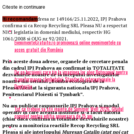
Citeste in continuare
Mai mult, prin adresa nr 149166/25.11.2022, IPJ Prahova
Iti recomandam
confirma si ca Recop Recycling SRL Pleasa NU a respectat
NICI legislatia in domeniul mediului, respectiv HG
1061/2008 si OUG nr 92/2021.
EvenimenteGratuite.ro promovează online evenimentele cu
acces gratuit din România
Prin aceste doua adrese, organele de cercetare penala
din cadrul IPJ Prahova au confirmat in TOTALITATE
De ce buzoienii care țin la imaginea lor aleg Botoșaniul pentru
dezvaluirile noastre de la inceputul investigatiilor
transformarea zâmbetului: Standarde internaționale la
noastre din serialul „Bomba ecologica de la
Dentastic
Pleasa/Atentat la siguranta nationala/IPJ Prahova,
Penitenciarul Ploiesti si Tymbark”.
Nu am publicat raspunsurile IPJ Prahova si modul
Tot ce trebuie sa stii inainte de Summer Well 2026. Ghidul
operativ in care aceasta institutie si-a facut datoria
complet pentru editia aniversara de 15 ani
(chiar daca confirma in totalitate dezvaluirile noastre)
pentru a monitoriza reactiile Recop Recycling SRL
Pleasa si ale interlopului
Muresan Catalin (atat noi cat