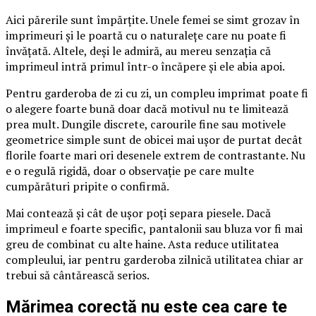
Aici părerile sunt împărțite. Unele femei se simt grozav în
imprimeuri și le poartă cu o naturalețe care nu poate fi
învățată. Altele, deși le admiră, au mereu senzația că
imprimeul intră primul într-o încăpere și ele abia apoi.
Pentru garderoba de zi cu zi, un compleu imprimat poate fi
o alegere foarte bună doar dacă motivul nu te limitează
prea mult. Dungile discrete, carourile fine sau motivele
geometrice simple sunt de obicei mai ușor de purtat decât
florile foarte mari ori desenele extrem de contrastante. Nu
e o regulă rigidă, doar o observație pe care multe
cumpărături pripite o confirmă.
Mai contează și cât de ușor poți separa piesele. Dacă
imprimeul e foarte specific, pantalonii sau bluza vor fi mai
greu de combinat cu alte haine. Asta reduce utilitatea
compleului, iar pentru garderoba zilnică utilitatea chiar ar
trebui să cântărească serios.
Mărimea corectă nu este cea care te