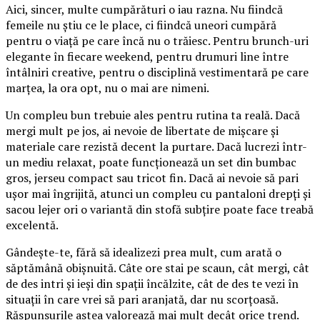
Aici, sincer, multe cumpărături o iau razna. Nu fiindcă
femeile nu știu ce le place, ci fiindcă uneori cumpără
pentru o viață pe care încă nu o trăiesc. Pentru brunch-uri
elegante în fiecare weekend, pentru drumuri line între
întâlniri creative, pentru o disciplină vestimentară pe care
marțea, la ora opt, nu o mai are nimeni.
Un compleu bun trebuie ales pentru rutina ta reală. Dacă
mergi mult pe jos, ai nevoie de libertate de mișcare și
materiale care rezistă decent la purtare. Dacă lucrezi într-
un mediu relaxat, poate funcționează un set din bumbac
gros, jerseu compact sau tricot fin. Dacă ai nevoie să pari
ușor mai îngrijită, atunci un compleu cu pantaloni drepți și
sacou lejer ori o variantă din stofă subțire poate face treabă
excelentă.
Gândește-te, fără să idealizezi prea mult, cum arată o
săptămână obișnuită. Câte ore stai pe scaun, cât mergi, cât
de des intri și ieși din spații încălzite, cât de des te vezi în
situații în care vrei să pari aranjată, dar nu scorțoasă.
Răspunsurile astea valorează mai mult decât orice trend.