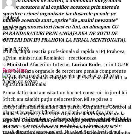
santajat oameni de afaceri, a amenintat integritatea
sotiilor acestora si al copiilor acestora prin metode
specifice crimei organizate iar dosarele penale pe
Publicat
numele acestuia sunt „oprite” de „maini nevazute”
pentru necunoscatori (nasi cu fini, un almagam CU
acum 2 luni
PARANDARATURI PRIN ANGAJAREA DE SOTII DE
pe
OFITERI DIN IPJ PRAHOVA LA FIRMA MENTIONATA).
iunie 8, 2026
Iata ca, dupa reactia profesionala si rapida a IPJ Prahova,
a
Prim-ministrului României – reactioneaza
De
si
Ministrul
Afacerilor Interne,
Lucian Bode
, prin I.G.P.R
Eugen Marc
care sesizeaza organele de cercetare penala competente
cu privire la „Bomba ecologica de la Pleasa” si atentatul la
siguranta nationala!
Prima dată când am văzut un buchet construit în jurul lui
Stitch am zâmbit puțin neîncrezător. Mi se părea o
combinație ciudată, un personaj albastru cu urechi mari
Asteptam masuri similare din partea Corpului de Control al
plantat în mijlocul florilor. Apoi mi-a picat fisa. Tot
ministrului Justiției si ANP cu privire la
derapajele de la
secretul stă în culoare. Albastrul lui aparte schimbă felul în
lege ale Comisarului șef de poliție penitenciară Valentin
care percepi restul aranjamentului, iar de aici pornește
MATEI – sef interimar la Penitenciarul Ploieşti si
toată discuția despre paletă. Nu alegi florile întâi și pui
legaturile sale periculoase cu mafia deseurilor si bomba