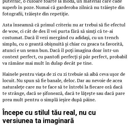
puternic, o culoare foarte la modă, un material care cade
superb în poze. Numai că garderoba zilnică nu trăiește din
fotografii, trăiește din repetiție.
Asta înseamnă că primul criteriu nu ar trebui să fie efectul
de wow, ci cât de des îl vei purta fără să simți că te-ai
costumat. Dacă îl vezi mergând cu adidași, cu un trench
simplu, cu o geantă obișnuită și chiar cu geaca ta favorită,
atunci e un semn bun. Dacă îl poți imagina doar într-un
context perfect, cu pantofi perfecți și păr perfect, probabil
va rămâne mai mult în dulap decât pe tine.
Hainele pentru viața de zi cu zi trebuie să aibă ceva ușor de
locuit. Nu spun să fie banale, deloc. Dar au nevoie de acea
naturalețe care nu te face să te întrebi la fiecare oră dacă
te strânge, dacă se șifonează, dacă te lățește sau dacă pare
prea mult pentru o simplă ieșire după pâine.
Începe cu stilul tău real, nu cu
versiunea ta imaginară