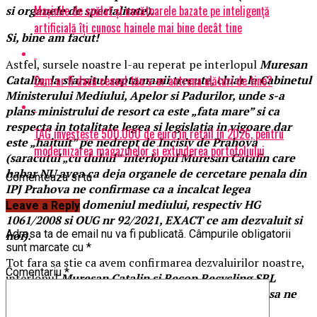
Mașinile de spălat și uscătoarele bazate pe inteligență
si organele de specialitate).
artificială îți cunosc hainele mai bine decât tine
Si, bine am facut!
Astfel, sursele noastre l-au reperat pe interlopul
Muresan
Cum ar fi dacă ceasul tău s-ar antrena alături de tine?
Catalin, la sfarsitul saptamanii trecute, chiar la Cabinetul
Ministerului Mediului, Apelor si Padurilor, unde s-a
plans ministrului de resort ca este „fata mare” si ca
respecta in totalitate legea si legislatia in vigoare dar
TAG investește 500.000 de euro în retail în 2026, pentru
este „haituit” pe nedrept de Incisiv de Prahova
modernizarea magazinelor și extinderea portofoliului
(saracutul „cu duhul” interlopul Muresan Catalin care
habar NU avea ca deja organele de cercetare penala din
Comenteaza si tu
IPJ Prahova ne confirmase ca a incalcat legea
si legislatia in domeniul mediului, respectiv HG
Leave a Reply
1061/2008 si OUG nr 92/2021, EXACT ce am dezvaluit si
Adresa ta de email nu va fi publicată.
Câmpurile obligatorii
noi).
sunt marcate cu
*
Tot fara sa stie ca avem confirmarea dezvaluirilor noastre,
Comentariu
*
interlopul
Muresan Catalin si Recop Recycling SRL
Pleasa, prin acelasi „modus operandi” a incercat sa ne
intimideze.