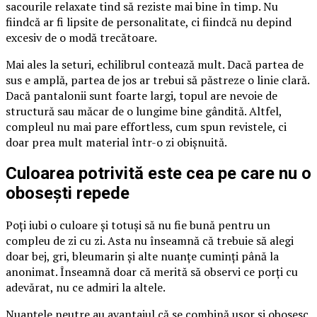
sacourile relaxate tind să reziste mai bine în timp. Nu
fiindcă ar fi lipsite de personalitate, ci fiindcă nu depind
excesiv de o modă trecătoare.
Mai ales la seturi, echilibrul contează mult. Dacă partea de
sus e amplă, partea de jos ar trebui să păstreze o linie clară.
Dacă pantalonii sunt foarte largi, topul are nevoie de
structură sau măcar de o lungime bine gândită. Altfel,
compleul nu mai pare effortless, cum spun revistele, ci
doar prea mult material într-o zi obișnuită.
Culoarea potrivită este cea pe care nu o
obosești repede
Poți iubi o culoare și totuși să nu fie bună pentru un
compleu de zi cu zi. Asta nu înseamnă că trebuie să alegi
doar bej, gri, bleumarin și alte nuanțe cuminți până la
anonimat. Înseamnă doar că merită să observi ce porți cu
adevărat, nu ce admiri la altele.
Nuanțele neutre au avantajul că se combină ușor și obosesc