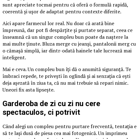
sunt apreciate tocmai pentru că oferă o formulă rapidă,
coerentă și ușor de adaptat pentru contexte diferite.
Aici apare farmecul lor real. Nu doar că arată bine
împreună, dar pot fi despărțite și purtate separat, ceea ce
înseamnă că un singur compleu bun poate da naștere la
mai multe ținute. Bluza merge cu jeanși, pantalonii merg cu
o cămașă simplă, iar dintr-odată hainele tale lucrează mai
inteligent.
Mai e ceva. Un compleu bun îți dă o anumită siguranță. Te
îmbraci repede, te privești în oglindă și ai senzația că ești
deja așezată în ziua ta, că nu mai trebuie să repari nimic.
Uneori fix asta lipsește.
Garderoba de zi cu zi nu cere
spectaculos, ci potrivit
Când alegi un compleu pentru purtare frecventă, tentația e
să te lași dusă de piesa cea mai fotogenică. Un imprimeu