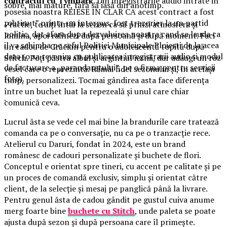
contractul cu Tymbark
. Din inregistrarile audio intrate in
sobre, mai mature, fără să iasă din anotimp.
posesia noastra REIESE IN CLAR CA acest contract a fost
„obtinut” printr-un interpus, fost trezorier la un partid
Practic, te uiți întâi la sezon ca să prinzi atmosfera și
politic, dat afara dupa dezvaluirea noastra cand se lauda ca
lumina, apoi rafinezi după persoană și după moment. Faci
il va schimba pe seful Politiei Municipale Ploiesti de la acea
un cadou de Crăciun pentru o adolescentă topită după
data (o sa revenim cu publicarea inregistrarii audio si modul
Stitch. Poți păstra albul și argintiul iernii, dar adaugi un roz
de facturare a „parandaratului”, pe o firma pentru servicii
vesel care o reprezintă. Rămâi fidel sezonului și, în același
foto).
timp, personalizezi. Tocmai gândirea asta face diferența
între un buchet luat la repezeală și unul care chiar
.
comunică ceva.
Lucrul ăsta se vede cel mai bine la brandurile care tratează
comanda ca pe o conversație, nu ca pe o tranzacție rece.
Atelierul cu Daruri, fondat în 2024, este un brand
românesc de cadouri personalizate și buchete de flori.
Conceptul e orientat spre tineri, cu accent pe calitate și pe
un proces de comandă exclusiv, simplu și orientat către
client, de la selecție și mesaj pe panglică până la livrare.
Pentru genul ăsta de cadou gândit pe gustul cuiva anume
merg foarte bine
buchete cu Stitch
, unde paleta se poate
ajusta după sezon și după persoana care îl primește.