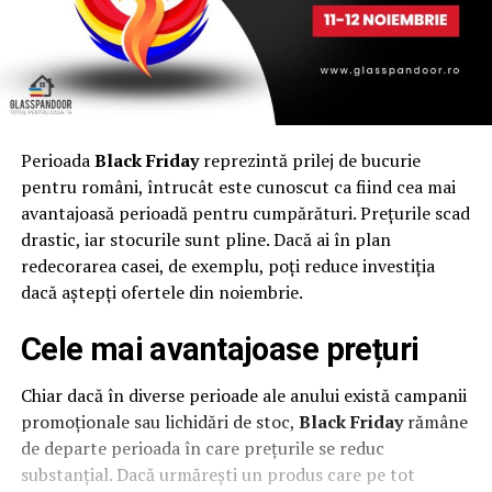
Perioada
Black Friday
reprezintă prilej de bucurie
pentru români, întrucât este cunoscut ca fiind cea mai
avantajoasă perioadă pentru cumpărături. Prețurile scad
drastic, iar stocurile sunt pline. Dacă ai în plan
redecorarea casei, de exemplu, poți reduce investiția
dacă aștepți ofertele din noiembrie.
Cele mai avantajoase prețuri
Chiar dacă în diverse perioade ale anului există campanii
promoționale sau lichidări de stoc,
Black Friday
rămâne
de departe perioada în care prețurile se reduc
substanțial. Dacă urmărești un produs care pe tot