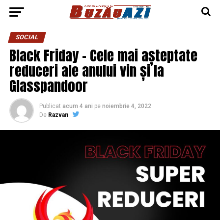
SOCIAL
Black Friday – Cele mai așteptate
reduceri ale anului vin și la
Glasspandoor
Publicat
acum 4 ani
pe
noiembrie 4, 2022
De
Razvan