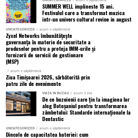
UNCATEGORIZED
acum o săptămână
Nu îl smulge brusc, fii blândă cu pielea.
SUMMER WELL implineste 15 ani.
Festivalul care a transformat muzica
Gheața și rolul ei adevărat
intr-un univers cultural revine in august
UNCATEGORIZED
acum o săptămână
Gheața e prietena ta în primele câteva ore, dar nu așa
Zyxel Networks îmbunătățește
cum și-o imaginează lumea. Nu o pui direct pe piele, nu
guvernanța în materie de securitate a
o ții acolo o oră, nu te chinui. Iei un pachețel de gheață
produselor pentru a proteja IMM-urile și
sau o pungă cu mazăre congelată, o învelești într-un
furnizorii de servicii de gestionare
(MSP)
prosop subțire și o așezi pe sutien, peste pansament,
douăzeci de minute, apoi pauză vreo patruzeci.
acum o săptămână
Ziua Timișoarei 2026, sărbătorită prin
Repeți de două sau trei ori în prima seară. Atât e
patru zile de evenimente
suficient. Gheața reduce inflamația, micșorează șansele
VIAȚA ÎN BUZĂU
acum 3 zile
unei vânătăi extinse și calmează senzația de tensiune.
De ce buzoienii care țin la imaginea lor
Dacă uiți de ea, nu e o tragedie. Dacă o folosești prea
aleg Botoșaniul pentru transformarea
mult, poți irita pielea.
zâmbetului: Standarde internaționale la
Dentastic
Pacientele care țin gheața mai mult de o jumătate de oră
UNCATEGORIZED
acum o săptămână
continuu îmi spun apoi că le-a apărut o roșeață locală
Dincolo de capacitatea bateriei: cum