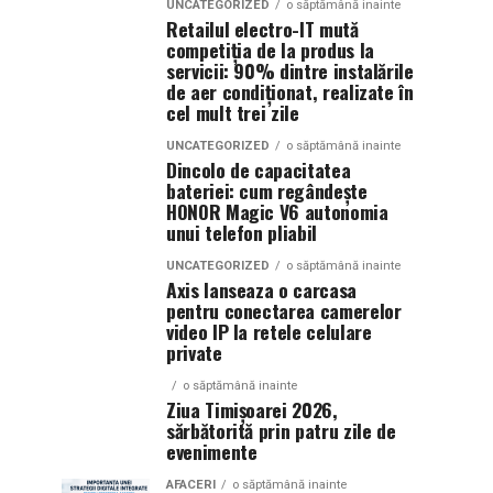
UNCATEGORIZED
o săptămână inainte
Retailul electro-IT mută
competiția de la produs la
servicii: 90% dintre instalările
de aer condiționat, realizate în
cel mult trei zile
UNCATEGORIZED
o săptămână inainte
Dincolo de capacitatea
bateriei: cum regândește
HONOR Magic V6 autonomia
unui telefon pliabil
UNCATEGORIZED
o săptămână inainte
Axis lanseaza o carcasa
pentru conectarea camerelor
video IP la retele celulare
private
o săptămână inainte
Ziua Timișoarei 2026,
sărbătorită prin patru zile de
evenimente
AFACERI
o săptămână inainte