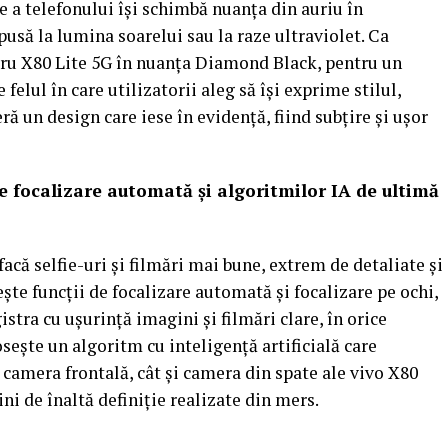
te a telefonului îşi schimbă nuanţa din auriu în
usă la lumina soarelui sau la raze ultraviolet. Ca
ntru X80 Lite 5G în nuanţa Diamond Black, pentru un
 felul în care utilizatorii aleg să îşi exprime stilul,
 un design care iese în evidenţă, fiind subţire şi uşor
 de focalizare automată şi algoritmilor IA de ultimă
facă selfie-uri şi filmări mai bune, extrem de detaliate şi
şte funcţii de focalizare automată şi focalizare pe ochi,
gistra cu uşurinţă imagini şi filmări clare, în orice
seşte un algoritm cu inteligenţă artificială care
 camera frontală, cât şi camera din spate ale vivo X80
ni de înaltă definiţie realizate din mers.