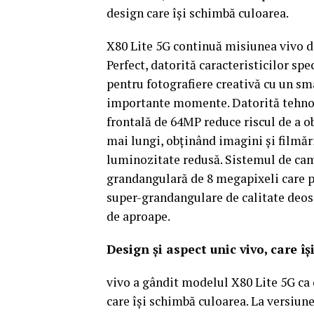
design care îşi schimbă culoarea.
X80 Lite 5G continuă misiunea vivo de 
Perfect, datorită caracteristicilor sp
pentru fotografiere creativă cu un sm
importante momente. Datorită tehnolo
frontală de 64MP reduce riscul de a o
mai lungi, obţinând imagini şi filmări
luminozitate redusă. Sistemul de cam
grandangulară de 8 megapixeli care p
super-grandangulare de calitate deos
de aproape.
Design şi aspect unic vivo, care î
vivo a gândit modelul X80 Lite 5G ca o
care îşi schimbă culoarea. La versiune