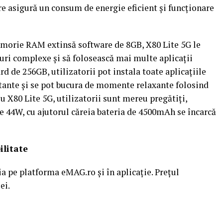
 asigură un consum de energie eficient şi funcţionare
orie RAM extinsă software de 8GB, X80 Lite 5G le
curi complexe şi să folosească mai multe aplicaţii
d de 256GB, utilizatorii pot instala toate aplicaţiile
rtante şi se pot bucura de momente relaxante folosind
 X80 Lite 5G, utilizatorii sunt mereu pregătiţi,
e 44W, cu ajutorul căreia bateria de 4500mAh se încarcă
ilitate
a pe platforma eMAG.ro și în aplicație. Preţul
ei.