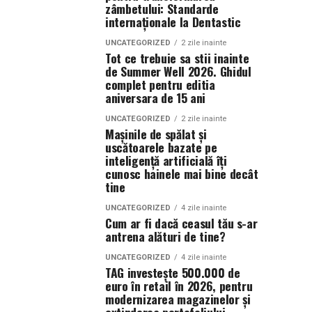
zâmbetului: Standarde
internaționale la Dentastic
UNCATEGORIZED
2 zile inainte
Tot ce trebuie sa stii inainte
de Summer Well 2026. Ghidul
complet pentru editia
aniversara de 15 ani
UNCATEGORIZED
2 zile inainte
Mașinile de spălat și
uscătoarele bazate pe
inteligență artificială îți
cunosc hainele mai bine decât
tine
UNCATEGORIZED
4 zile inainte
Cum ar fi dacă ceasul tău s-ar
antrena alături de tine?
UNCATEGORIZED
4 zile inainte
TAG investește 500.000 de
euro în retail în 2026, pentru
modernizarea magazinelor și