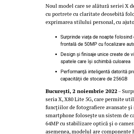
Noul model care se alătură seriei X d
cu portrete cu claritate deosebită fol
exprimarea stilului personal, cu ajut
Surprinde viaţa de noapte folosind
frontală de 50MP cu focalizare au
Design şi finisaje unice create de v
spatele care îşi schimbă culoarea
Performanţă inteligentă datorită 
capacităţii de stocare de 256GB
Bucureşti, 2 noiembrie 2022
– Surp
seria X, X80 Lite 5G, care permite uti
funcţiilor de fotografiere avansate şi
smartphone foloseşte un sistem de ca
64MP cu stabilizare optică şi o came
asemenea, modelul are componente h