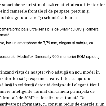
e smartphone-uri stimulează creativitatea utilizatorilor
osind camerele frontale şi de pe spate, precum și
orul design-ului care îşi schimbă culoarea
 camera principală ultra-sensibilă de 64MP cu OIS şi camera
tomată
ivo, într-un smartphone de 7,79 mm, elegant şi subţire, cu
procesorului MediaTek Dimensity 900, memoriei ROM rapide şi
rinzând viaţa de noapte: vivo adaugă un nou model în
lizatorilor să îşi exprime creativitatea cu ajutorul
 să iasă în evidenţă datorită design-ului elegant. Noul
mere inteligente, format din camera principală de
ră frontală de 50MP cu focalizare automată. De
ardware performante, cu consum redus de energie şi un