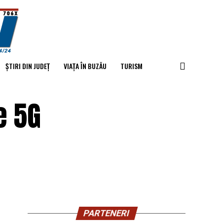
ȘTIRI DIN JUDEȚ
VIAȚA ÎN BUZĂU
TURISM
e 5G
PARTENERI