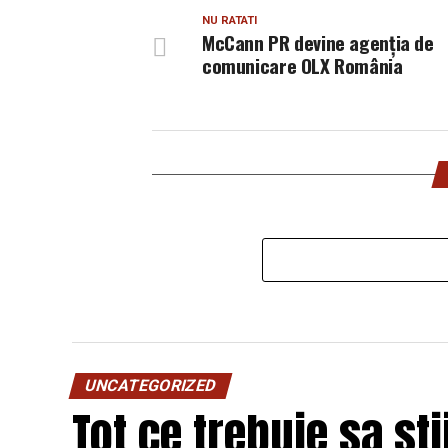
NU RATATI
McCann PR devine agenția de
comunicare OLX România
UNCATEGORIZED
Tot ce trebuie sa st