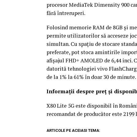
procesor MediaTek Dimensity 900 care
fără întreruperi.
Folosind memorie RAM de 8GB şi mem
permite utilizatorilor să acceseze jo
simultan. Cu spaţiu de stocare standar
preferate, pot stoca amintirile impo
afişajul FHD+ AMOLED de 6,44 inci. Cu
datorită tehnologiei vivo FlashCharg
de la 1% la 61% în doar 30 de minute.
Informaţii despre preţ şi disponib
X80 Lite 5G este disponibil în Români
recomandat de producător este 2199 l
ARTICOLE PE ACEIASI TEMA: