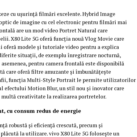
izeze cu uşurinţă filmări excelente. Hybrid Image
optic de imagine cu cel electronic pentru filmări mai
frontală are un mod video Portret Natural care
ielii. X80 Lite 5G oferă funcţia nouă Vlog Movie care
i oferă modele şi tutoriale video pentru a explica
diferite situaţii, de exemplu înregistrare nocturnă,
e asemenea, pentru camera frontală este disponibilă
ată care oferă filtre amuzante şi îmbunătăţeşte
fii, funcţia Multi-Style Portrait le permite utilizatorilor
ul efectului Motion Blur, un stil nou şi inovator care
multă creativitate la realizarea portretelor.
t, cu consum redus de energie
ţă robustă şi eficienţă crescută, precum şi
plăcută la utilizare. vivo X80 Lite 5G foloseşte un