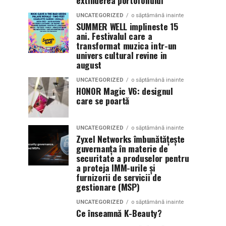
extinderea portofoliului
UNCATEGORIZED
o săptămână inainte
SUMMER WELL implineste 15
ani. Festivalul care a
transformat muzica intr-un
univers cultural revine in
august
UNCATEGORIZED
o săptămână inainte
HONOR Magic V6: designul
care se poartă
UNCATEGORIZED
o săptămână inainte
Zyxel Networks îmbunătățește
guvernanța în materie de
securitate a produselor pentru
a proteja IMM-urile și
furnizorii de servicii de
gestionare (MSP)
UNCATEGORIZED
o săptămână inainte
Ce înseamnă K-Beauty?