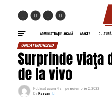
ADMINISTRAȚIE LOCALĂ
AFACERI
CULTURĂ
UNCATEGORIZED
Surprinde viaţa 
de la vivo
Publicat
acum 4 ani
pe
noiembrie 2, 2022
De
Razvan