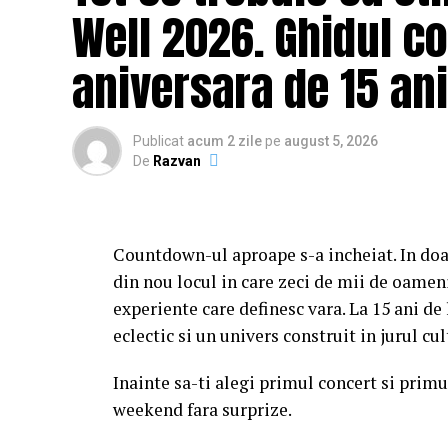
Well 2026. Ghidul c
aniversara de 15 ani
Publicat
acum 2 zile
pe
august 5, 2026
De
Razvan
Countdown-ul aproape s-a incheiat. In doa
din nou locul in care zeci de mii de oameni
experiente care definesc vara. La 15 ani d
eclectic si un univers construit in jurul c
Inainte sa-ti alegi primul concert si primul
weekend fara surprize.