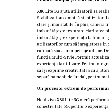
X80 Lite 5G ajută utilizatorii să real
Stabilization combină stabilizatorul 
clare şi mai stabile. În plus, camera 
îmbunătăţeşte textura şi claritatea p
îmbunătăţeşte experienţa la filmare ş
utilizatorilor cum să înregistreze în 
culinară sau a unor peisaje urbane. D
funcţia Multi-Style Portrait actualiz
experienţa la utilizare. Pentru fotogra
să îşi exprime creativitatea cu ajutor
separă oamenii de fundal, pentru mai 
Un procesor extrem de performan
Noul vivo X80 Lite 5G oferă performan
conectivitate 5G, pentru o experienţă 