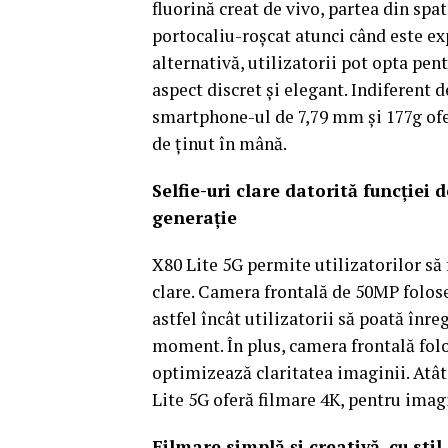
fluorină creat de vivo, partea din spa
portocaliu-roşcat atunci când este exp
alternativă, utilizatorii pot opta pe
aspect discret şi elegant. Indiferent de
smartphone-ul de 7,79 mm şi 177g oferă
de ţinut în mână.
Selfie-uri clare datorită funcţiei
generaţie
X80 Lite 5G permite utilizatorilor să 
clare. Camera frontală de 50MP folose
astfel încât utilizatorii să poată înre
moment. În plus, camera frontală folo
optimizează claritatea imaginii. Atât
Lite 5G oferă filmare 4K, pentru imagi
Filmare simplă şi creativă, cu stil