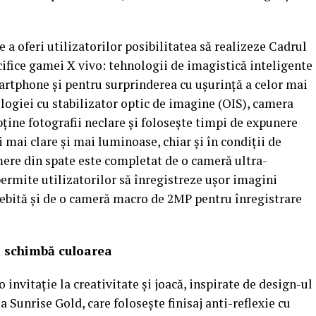
a oferi utilizatorilor posibilitatea să realizeze Cadrul
ecifice gamei X vivo: tehnologii de imagistică inteligente
artphone şi pentru surprinderea cu uşurinţă a celor mai
giei cu stabilizator optic de imagine (OIS), camera
bţine fotografii neclare şi foloseşte timpi de expunere
 mai clare şi mai luminoase, chiar şi în condiţii de
ere din spate este completat de o cameră ultra-
ermite utilizatorilor să înregistreze uşor imagini
ebită şi de o cameră macro de 2MP pentru înregistrare
şi schimbă culoarea
 invitaţie la creativitate şi joacă, inspirate de design-ul
a Sunrise Gold, care foloseşte finisaj anti-reflexie cu