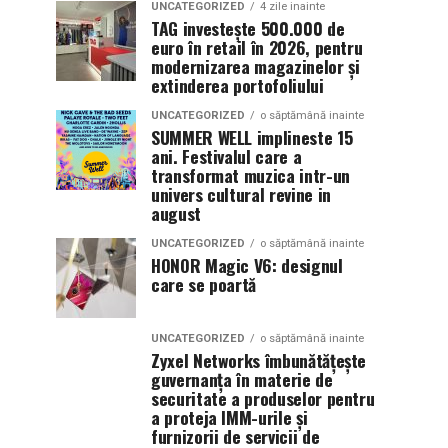
UNCATEGORIZED
4 zile inainte
TAG investește 500.000 de
euro în retail în 2026, pentru
modernizarea magazinelor și
extinderea portofoliului
UNCATEGORIZED
o săptămână inainte
SUMMER WELL implineste 15
ani. Festivalul care a
transformat muzica intr-un
univers cultural revine in
august
UNCATEGORIZED
o săptămână inainte
HONOR Magic V6: designul
care se poartă
UNCATEGORIZED
o săptămână inainte
Zyxel Networks îmbunătățește
guvernanța în materie de
securitate a produselor pentru
a proteja IMM-urile și
furnizorii de servicii de