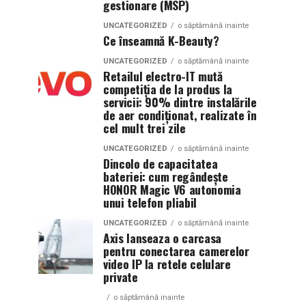
gestionare (MSP)
UNCATEGORIZED
o săptămână inainte
Ce înseamnă K-Beauty?
UNCATEGORIZED
o săptămână inainte
Retailul electro-IT mută
competiția de la produs la
servicii: 90% dintre instalările
de aer condiționat, realizate în
cel mult trei zile
UNCATEGORIZED
o săptămână inainte
Dincolo de capacitatea
bateriei: cum regândește
HONOR Magic V6 autonomia
unui telefon pliabil
UNCATEGORIZED
o săptămână inainte
Axis lanseaza o carcasa
pentru conectarea camerelor
video IP la retele celulare
private
o săptămână inainte