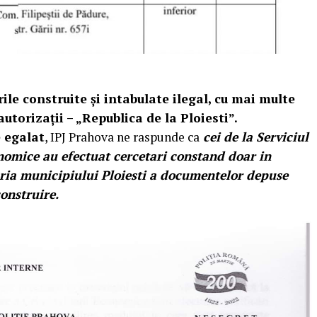
rile construite şi intabulate ilegal, cu mai multe
autorizaţii – „Republica de la Ploiesti”.
e egalat
, IPJ Prahova ne raspunde ca
cei de la Serviciul
onomice au efectuat cercetari constand doar in
maria municipiului Ploiesti a documentelor depuse
onstruire.