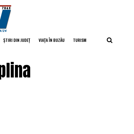
ȘTIRI DIN JUDEȚ
VIAȚA ÎN BUZĂU
TURISM
plina