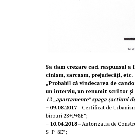
Sa dam crezare caci raspunsul a f
cinism, sarcasm, prejudecăți, etc.
„Probabil că vindecarea de candori
un interviu, un renumit scriitor ș
12 „apartamente” spaga (actiuni de 
– 09.08.2017
– Certificat de Urbanis
birouri 2S+P+8E”;
– 10.04.2018
– Autorizatia de Constru
S+P+8E”;