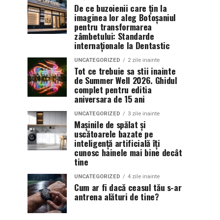
De ce buzoienii care țin la
imaginea lor aleg Botoșaniul
pentru transformarea
zâmbetului: Standarde
internaționale la Dentastic
UNCATEGORIZED
2 zile inainte
Tot ce trebuie sa stii inainte
de Summer Well 2026. Ghidul
complet pentru editia
aniversara de 15 ani
UNCATEGORIZED
3 zile inainte
Mașinile de spălat și
uscătoarele bazate pe
inteligență artificială îți
cunosc hainele mai bine decât
tine
UNCATEGORIZED
4 zile inainte
Cum ar fi dacă ceasul tău s-ar
antrena alături de tine?