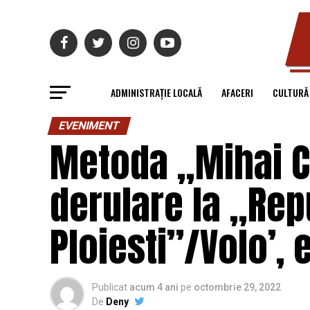
ADMINISTRAȚIE LOCALĂ
AFACERI
CULTURĂ
EVENIMENT
Metoda „Mihai Chi
derulare la „Rep
Ploiesti”/Volo’, e
Publicat
acum 4 ani
pe
octombrie 29, 2022
De
Deny