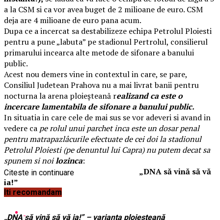
a la CSM si ca vor avea buget de 2 milioane de euro. CSM
deja are 4 milioane de euro pana acum.
Dupa ce a incercat sa destabilizeze echipa Petrolul Ploiesti
pentru a pune „labuta” pe stadionul Pertrolul, consilierul
primarului incearca alte metode de sifonare a banului
public.
Acest nou demers vine in contextul in care, se pare,
Consiliul Judetean Prahova nu a mai livrat banii pentru
nocturna la arena ploieșteană r
ealizand ca este o
incercare lamentabila de sifonare a banului public.
In situatia in care cele de mai sus se vor adeveri si avand in
vedere ca
pe rolul unui parchet inca este un dosar penal
pentru matrapazlâcurile efectuate de cei doi la stadionul
Petrolul Ploiesti (pe denuntul lui Capra) nu putem decat sa
spunem si noi
lozinca
:
„DNA să vină să vă
Citeste in continuare
ia!”
Iti recomandam
„DNA să vină să vă ia!” – varianta ploieşteană