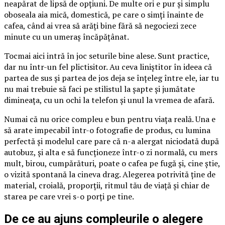
neapărat de lipsă de opțiuni. De multe ori e pur și simplu
oboseala aia mică, domestică, pe care o simți înainte de
cafea, când ai vrea să arăți bine fără să negociezi zece
minute cu un umeraș încăpățânat.
Tocmai aici intră în joc seturile bine alese. Sunt practice,
dar nu într-un fel plictisitor. Au ceva liniștitor în ideea că
partea de sus și partea de jos deja se înțeleg între ele, iar tu
nu mai trebuie să faci pe stilistul la șapte și jumătate
dimineața, cu un ochi la telefon și unul la vremea de afară.
Numai că nu orice compleu e bun pentru viața reală. Una e
să arate impecabil într-o fotografie de produs, cu lumina
perfectă și modelul care pare că n-a alergat niciodată după
autobuz, și alta e să funcționeze într-o zi normală, cu mers
mult, birou, cumpărături, poate o cafea pe fugă și, cine știe,
o vizită spontană la cineva drag. Alegerea potrivită ține de
material, croială, proporții, ritmul tău de viață și chiar de
starea pe care vrei s-o porți pe tine.
De ce au ajuns compleurile o alegere