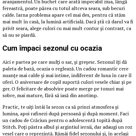
aranjamentul. Un buchet care arată impecabil ziua, lângă
fereastră, poate părea cu totul altceva seara, sub becuri
calde. Iarna problema apare cel mai des, pentru că stăm
mai mult în casă, la lumină artificială. Dacă știi că darul va fi
privit seara, alege culori cu mai mult contur și contrast, ca
să nu se piardă.
Cum împaci sezonul cu ocazia
Aici e partea pe care mulți o sar, și greșesc. Sezonul îți dă
paleta de bază, ocazia o reglează. Un cadou romantic cere
nuanțe mai calde și mai intime, indiferent de luna în care îl
oferi. O aniversare de copil suportă culori vesele chiar și pe
ger. O felicitare de absolvire poate merge pe tonuri mai
sobre, mai mature, fără să iasă din anotimp.
Practic, te uiți întâi la sezon ca să prinzi atmosfera și
lumina, apoi rafinezi după persoană și după moment. Faci
un cadou de Crăciun pentru o adolescentă topită după
Stitch. Poți păstra albul și argintiul iernii, dar adaugi un roz
vesel care o reprezintă. Rămâi fidel sezonului și, în același