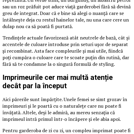
reprezintă. Un verde stins, un burgundy, un albastru petrol
sau un roz prăfuit pot aduce viață garderobei fără să devină
greu de integrat. Doar că e bine să alegi o nuanță care se
întâlnește deja cu restul hainelor tale, nu una care cere un
dulap nou ca să poată fi purtată.
Tendințele actuale favorizează atât neutrele de bază, cât și
accentele de culoare introduse prin seturi ușor de separat
și recombinat. Asta face compleurile și mai utile, fiindcă
poți cumpăra o culoare care te scoate puțin din rutină, dar
fără să te condamne la o singură formulă de styling.
Imprimeurile cer mai multă atenție
decât par la început
Aici părerile sunt împărțite. Unele femei se simt grozav în
imprimeuri și le poartă cu o naturalețe care nu poate fi
învățată. Altele, deși le admiră, au mereu senzația că
imprimeul intră primul într-o încăpere și ele abia apoi.
Pentru garderoba de zi cu zi, un compleu imprimat poate fi