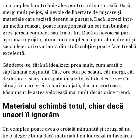
Un compleu bun trebuie ales pentru rutina ta reală. Dacă
mergi mult pe jos, ai nevoie de libertate de mișcare și
materiale care rezistă decent la purtare. Dacă lucrezi într-
un mediu relaxat, poate funcționează un set din bumbac
gros, jerseu compact sau tricot fin. Dacă ai nevoie să pari
ușor mai îngrijită, atunci un compleu cu pantaloni drepți și
sacou lejer ori o variantă din stofă subțire poate face treabă
excelentă.
Gândește-te, fără să idealizezi prea mult, cum arată o
săptămână obișnuită. Câte ore stai pe scaun, cât mergi, cât
de des intri și ieși din spații încălzite, cât de des te vezi în
situații în care vrei să pari aranjată, dar nu scorțoasă.
Răspunsurile astea valorează mai mult decât orice trend.
Materialul schimbă totul, chiar dacă
uneori îl ignorăm
Un compleu poate avea o croială minunată și totuși să nu
fie o alegere bună dacă materialul nu lucrează în favoarea