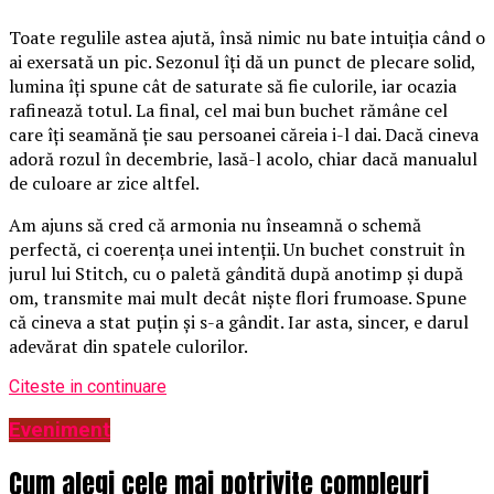
Toate regulile astea ajută, însă nimic nu bate intuiția când o
ai exersată un pic. Sezonul îți dă un punct de plecare solid,
lumina îți spune cât de saturate să fie culorile, iar ocazia
rafinează totul. La final, cel mai bun buchet rămâne cel
care îți seamănă ție sau persoanei căreia i-l dai. Dacă cineva
adoră rozul în decembrie, lasă-l acolo, chiar dacă manualul
de culoare ar zice altfel.
Am ajuns să cred că armonia nu înseamnă o schemă
perfectă, ci coerența unei intenții. Un buchet construit în
jurul lui Stitch, cu o paletă gândită după anotimp și după
om, transmite mai mult decât niște flori frumoase. Spune
că cineva a stat puțin și s-a gândit. Iar asta, sincer, e darul
adevărat din spatele culorilor.
Citeste in continuare
Eveniment
Cum alegi cele mai potrivite compleuri