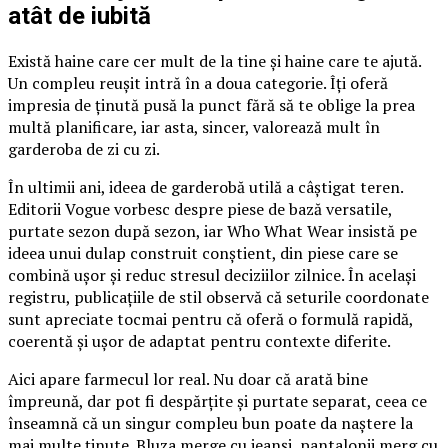
atât de iubită
Există haine care cer mult de la tine și haine care te ajută.
Un compleu reușit intră în a doua categorie. Îți oferă
impresia de ținută pusă la punct fără să te oblige la prea
multă planificare, iar asta, sincer, valorează mult în
garderoba de zi cu zi.
În ultimii ani, ideea de garderobă utilă a câștigat teren.
Editorii Vogue vorbesc despre piese de bază versatile,
purtate sezon după sezon, iar Who What Wear insistă pe
ideea unui dulap construit conștient, din piese care se
combină ușor și reduc stresul deciziilor zilnice. În același
registru, publicațiile de stil observă că seturile coordonate
sunt apreciate tocmai pentru că oferă o formulă rapidă,
coerentă și ușor de adaptat pentru contexte diferite.
Aici apare farmecul lor real. Nu doar că arată bine
împreună, dar pot fi despărțite și purtate separat, ceea ce
înseamnă că un singur compleu bun poate da naștere la
mai multe ținute. Bluza merge cu jeanși, pantalonii merg cu