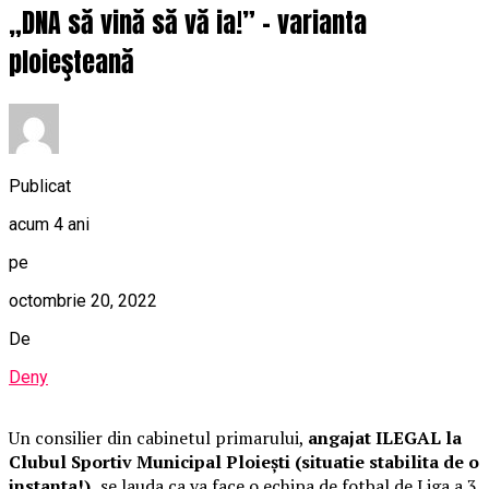
„DNA să vină să vă ia!” – varianta
ploieşteană
Publicat
acum 4 ani
pe
octombrie 20, 2022
De
Deny
Un consilier din cabinetul primarului,
angajat ILEGAL la
Clubul Sportiv Municipal Ploiești (situatie stabilita de o
instanta!),
se lauda ca va face o echipa de fotbal de Liga a 3