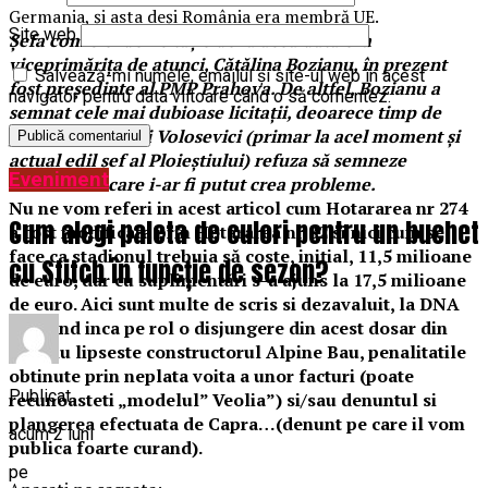
Germania, şi asta deşi România era membră UE.
Site web
Șefa comisiei de licitație de la acea dată era
viceprimărița de atunci, Cătălina Bozianu, în prezent
Salvează-mi numele, emailul și site-ul web în acest
fost președinte al PMP Prahova. De altfel, Bozianu a
navigator pentru data viitoare când o să comentez.
semnat cele mai dubioase licitații, deoarece timp de
patru ani, Andrei Volosevici (primar la acel moment și
actual edil șef al Ploieștiului) refuza să semneze
Eveniment
contractele care i-ar fi putut crea probleme.
Nu ne vom referi in acest articol cum Hotararea nr 274
Cum alegi paleta de culori pentru un buchet
a fost modificata prin Hotararea nr 82 si nici cum se
face ca stadionul trebuia să coste, iniţial, 11,5 milioane
cu Stitch în funcție de sezon?
de euro, dar cu suplimentări s-a ajuns la 17,5 milioane
de euro. Aici sunt multe de scris si dezavaluit, la DNA
existand inca pe rol o disjungere din acest dosar din
care nu lipseste constructorul Alpine Bau, penalitatile
obtinute prin neplata voita a unor facturi (poate
Publicat
recunoasteti „modelul” Veolia”) si/sau denuntul si
plangerea efectuata de Capra…(denunt pe care il vom
acum 2 luni
publica foarte curand).
pe