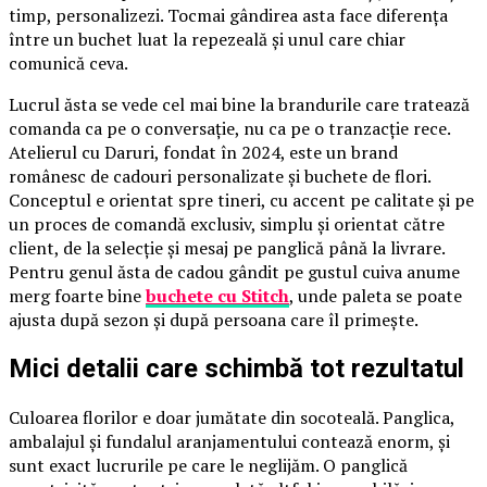
timp, personalizezi. Tocmai gândirea asta face diferența
între un buchet luat la repezeală și unul care chiar
comunică ceva.
Lucrul ăsta se vede cel mai bine la brandurile care tratează
comanda ca pe o conversație, nu ca pe o tranzacție rece.
Atelierul cu Daruri, fondat în 2024, este un brand
românesc de cadouri personalizate și buchete de flori.
Conceptul e orientat spre tineri, cu accent pe calitate și pe
un proces de comandă exclusiv, simplu și orientat către
client, de la selecție și mesaj pe panglică până la livrare.
Pentru genul ăsta de cadou gândit pe gustul cuiva anume
merg foarte bine
buchete cu Stitch
, unde paleta se poate
ajusta după sezon și după persoana care îl primește.
Mici detalii care schimbă tot rezultatul
Culoarea florilor e doar jumătate din socoteală. Panglica,
ambalajul și fundalul aranjamentului contează enorm, și
sunt exact lucrurile pe care le neglijăm. O panglică