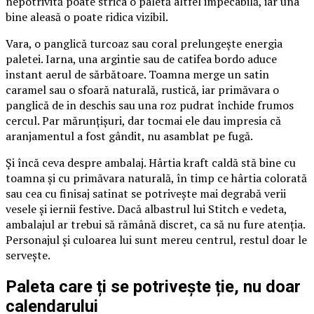
nepotrivită poate strica o paletă altfel impecabilă, iar una
bine aleasă o poate ridica vizibil.
Vara, o panglică turcoaz sau coral prelungește energia
paletei. Iarna, una argintie sau de catifea bordo aduce
instant aerul de sărbătoare. Toamna merge un satin
caramel sau o sfoară naturală, rustică, iar primăvara o
panglică de in deschis sau una roz pudrat închide frumos
cercul. Par mărunțișuri, dar tocmai ele dau impresia că
aranjamentul a fost gândit, nu asamblat pe fugă.
Și încă ceva despre ambalaj. Hârtia kraft caldă stă bine cu
toamna și cu primăvara naturală, în timp ce hârtia colorată
sau cea cu finisaj satinat se potrivește mai degrabă verii
vesele și iernii festive. Dacă albastrul lui Stitch e vedeta,
ambalajul ar trebui să rămână discret, ca să nu fure atenția.
Personajul și culoarea lui sunt mereu centrul, restul doar le
servește.
Paleta care ți se potrivește ție, nu doar
calendarului