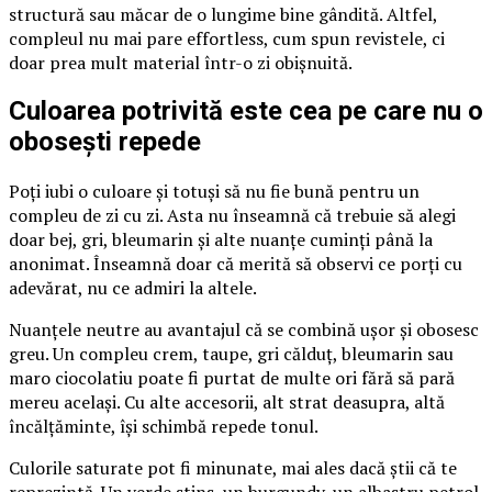
structură sau măcar de o lungime bine gândită. Altfel,
compleul nu mai pare effortless, cum spun revistele, ci
doar prea mult material într-o zi obișnuită.
Culoarea potrivită este cea pe care nu o
obosești repede
Poți iubi o culoare și totuși să nu fie bună pentru un
compleu de zi cu zi. Asta nu înseamnă că trebuie să alegi
doar bej, gri, bleumarin și alte nuanțe cuminți până la
anonimat. Înseamnă doar că merită să observi ce porți cu
adevărat, nu ce admiri la altele.
Nuanțele neutre au avantajul că se combină ușor și obosesc
greu. Un compleu crem, taupe, gri călduț, bleumarin sau
maro ciocolatiu poate fi purtat de multe ori fără să pară
mereu același. Cu alte accesorii, alt strat deasupra, altă
încălțăminte, își schimbă repede tonul.
Culorile saturate pot fi minunate, mai ales dacă știi că te