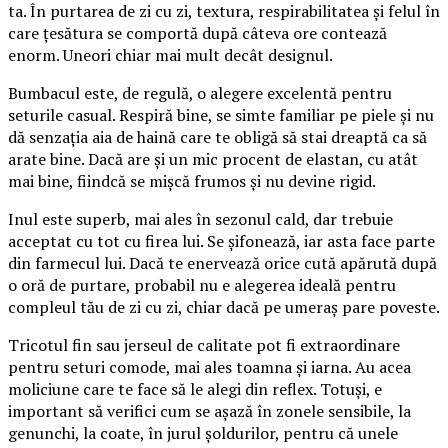
ta. În purtarea de zi cu zi, textura, respirabilitatea și felul în
care țesătura se comportă după câteva ore contează
enorm. Uneori chiar mai mult decât designul.
Bumbacul este, de regulă, o alegere excelentă pentru
seturile casual. Respiră bine, se simte familiar pe piele și nu
dă senzația aia de haină care te obligă să stai dreaptă ca să
arate bine. Dacă are și un mic procent de elastan, cu atât
mai bine, fiindcă se mișcă frumos și nu devine rigid.
Inul este superb, mai ales în sezonul cald, dar trebuie
acceptat cu tot cu firea lui. Se șifonează, iar asta face parte
din farmecul lui. Dacă te enervează orice cută apărută după
o oră de purtare, probabil nu e alegerea ideală pentru
compleul tău de zi cu zi, chiar dacă pe umeraș pare poveste.
Tricotul fin sau jerseul de calitate pot fi extraordinare
pentru seturi comode, mai ales toamna și iarna. Au acea
moliciune care te face să le alegi din reflex. Totuși, e
important să verifici cum se așază în zonele sensibile, la
genunchi, la coate, în jurul șoldurilor, pentru că unele