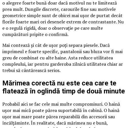
o alegere foarte bună doar dacă motivul nu te limitează
prea mult. Dungile discrete, carourile fine sau motivele
geometrice simple sunt de obicei mai ușor de purtat decât
florile foarte mari ori desenele extrem de contrastante. Nu
e o regulă rigidă, doar o observație pe care multe
cumpărături pripite o confirmă.
Mai contează și cât de ușor poți separa piesele. Dacă
imprimeul e foarte specific, pantalonii sau bluza vor fi mai
greu de combinat cu alte haine. Asta reduce utilitatea
compleului, iar pentru garderoba zilnică utilitatea chiar ar
trebui să cântărească serios.
Mărimea corectă nu este cea care te
flatează în oglindă timp de două minute
Probabil aici se fac cele mai multe compromisuri. O haină
ușor mai mică poate părea suportabilă în cabină. O haină
ușor mai mare poate părea reparabilă din accesorii sau
încălțăminte. În realitate, dacă mărimea nu e bună,