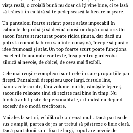
viața reală, o croială bună nu doar că îți vine bine, ci te lasă
să trăiești în ea fără să te pedepsească la fiecare mișcare.
Un pantaloni foarte strâmt poate arăta impecabil în
cabinele de probă și să devină obositor după două ore. Un
sacou foarte structurat poate ridica ținuta, dar dacă nu
poți sta comod la birou sau într-o mașină, începe să pară o
idee frumoasă și atât. Un top foarte scurt poate funcționa
excelent în anumite contexte, însă pentru garderoba
zilnică ai nevoie, de obicei, de ceva mai flexibil.
Cele mai reușite compleuri sunt cele în care proporțiile par
firești. Pantalonii drepți sau ușor largi, fustele line,
hanoracele curate, fără volume inutile, cămășile lejere și
sacourile relaxate tind să reziste mai bine în timp. Nu
fiindcă ar fi lipsite de personalitate, ci fiindcă nu depind
excesiv de o modă trecătoare.
Mai ales la seturi, echilibrul contează mult. Dacă partea de
sus e amplă, partea de jos ar trebui să păstreze o linie clară.
Dacă pantalonii sunt foarte largi, topul are nevoie de