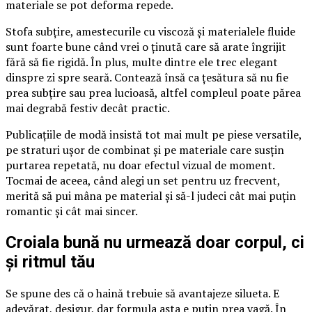
materiale se pot deforma repede.
Stofa subțire, amestecurile cu viscoză și materialele fluide
sunt foarte bune când vrei o ținută care să arate îngrijit
fără să fie rigidă. În plus, multe dintre ele trec elegant
dinspre zi spre seară. Contează însă ca țesătura să nu fie
prea subțire sau prea lucioasă, altfel compleul poate părea
mai degrabă festiv decât practic.
Publicațiile de modă insistă tot mai mult pe piese versatile,
pe straturi ușor de combinat și pe materiale care susțin
purtarea repetată, nu doar efectul vizual de moment.
Tocmai de aceea, când alegi un set pentru uz frecvent,
merită să pui mâna pe material și să-l judeci cât mai puțin
romantic și cât mai sincer.
Croiala bună nu urmează doar corpul, ci
și ritmul tău
Se spune des că o haină trebuie să avantajeze silueta. E
adevărat, desigur, dar formula asta e puțin prea vagă. În