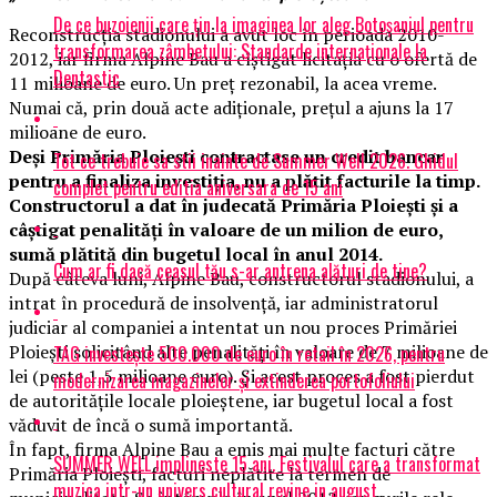
De ce buzoienii care țin la imaginea lor aleg Botoșaniul pentru
Reconstrucția stadionului a avut loc în perioada 2010-
transformarea zâmbetului: Standarde internaționale la
2012, iar firma Alpine Bau a cîștigat licitația cu o ofertă de
Dentastic
11 milioane de euro. Un preț rezonabil, la acea vreme.
Numai că, prin două acte adiționale, prețul a ajuns la 17
milioane de euro.
Deși Primăria Ploiești contractase un credit bancar
Tot ce trebuie sa stii inainte de Summer Well 2026. Ghidul
pentru a finaliza investiţia, nu a plătit facturile la timp.
complet pentru editia aniversara de 15 ani
Constructorul a dat în judecată Primăria Ploieşti şi a
câştigat penalităţi în valoare de un milion de euro,
sumă plătită din bugetul local în anul 2014.
Cum ar fi dacă ceasul tău s-ar antrena alături de tine?
După câteva luni, Alpine Bau, constructorul stadionului, a
intrat în procedură de insolvenţă, iar administratorul
judiciar al companiei a intentat un nou proces Primăriei
Ploieşti solicitând alte penalităţi în valoare de 7 milioane de
TAG investește 500.000 de euro în retail în 2026, pentru
lei (peste 1,5 milioane euro). Și acest proces a fost pierdut
modernizarea magazinelor și extinderea portofoliului
de autoritățile locale ploieștene, iar bugetul local a fost
văduvit de încă o sumă importantă.
În fapt, firma Alpine Bau a emis mai multe facturi către
SUMMER WELL implineste 15 ani. Festivalul care a transformat
Primăria Ploiești, facturi neplătite la termen de
muzica intr-un univers cultural revine in august