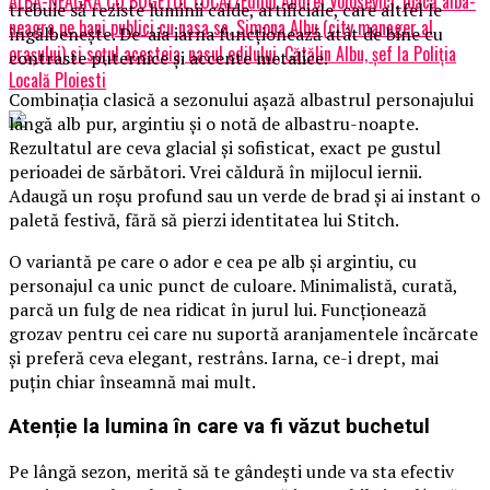
ALBA-NEAGRA CU BUGETUL LOCAL/Edilul Andrei Volosevici, joacă alba-
trebuie să reziste luminii calde, artificiale, care altfel le
neagra pe bani publici cu nasa sa, Simona Albu (city manager al
îngălbenește. De-aia iarna funcționează atât de bine cu
orașului) si soțul acesteia, nasul edilului, Cătălin Albu, șef la Poliția
contraste puternice și accente metalice.
Locală Ploiesti
Combinația clasică a sezonului așază albastrul personajului
lângă alb pur, argintiu și o notă de albastru-noapte.
Rezultatul are ceva glacial și sofisticat, exact pe gustul
perioadei de sărbători. Vrei căldură în mijlocul iernii.
Adaugă un roșu profund sau un verde de brad și ai instant o
paletă festivă, fără să pierzi identitatea lui Stitch.
O variantă pe care o ador e cea pe alb și argintiu, cu
personajul ca unic punct de culoare. Minimalistă, curată,
parcă un fulg de nea ridicat în jurul lui. Funcționează
grozav pentru cei care nu suportă aranjamentele încărcate
și preferă ceva elegant, restrâns. Iarna, ce-i drept, mai
puțin chiar înseamnă mai mult.
Atenție la lumina în care va fi văzut buchetul
Pe lângă sezon, merită să te gândești unde va sta efectiv