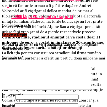
municipalitate. Se întâmpla în anul 2012, iar gurile rele
susțin că facturile urmau a fi plătite după ce Andrei
Volosevici ar fi câștigat al doilea mandat de primar al
Ploieștiului. În 2012, Volosevici a pierdut lupta electorală
HONOR Magic V6: designul care se poartă
în fața lui Iulian Bădescu, facturile buclucașe au fost pitite
Comenteaza si tu
în sertare, în așa fel încât Alpine Bau a câștigat penalități
uriașe fără vreo șansă de a pierde respectivele procese.
Leave a Reply
Cu alte cuvinte, stadionul anunțat că va costa doar 11
milioane de euro, a costat în final peste 20 de milioane,
Adresa ta de email nu va fi publicată.
Câmpurile obligatorii
dintr-o înțelegere tacită a băieților deștepți.
sunt marcate cu
*
La licitaţia pentru construirea stradionului firma româno-
Comentariu
*
germană Baupartener a oferit un preţ cu două milioane mai
mic decât al celor de la Alpine Bau.
Nemţii au fost descalificaţi pe motiv că inginerul şef al
proiectului era cetăţean ungar şi avea facultatea făcută în
patru ani, în Ungaria, şi nu în cinci cum era în România!
La contestaţie au fost depuse documente din care rezulta
clar că Alpine Bau era implicată în fapte grave de corupţie
în Germania.
Nume
*
Comisia de licitaţie a Primăriei Ploieşti a fost „oarbă” şi a
motivat că nu interesează Ploieştiul problemele din
Email
*