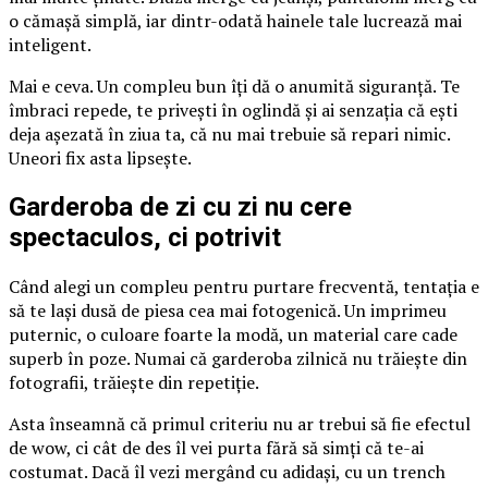
o cămașă simplă, iar dintr-odată hainele tale lucrează mai
inteligent.
Mai e ceva. Un compleu bun îți dă o anumită siguranță. Te
îmbraci repede, te privești în oglindă și ai senzația că ești
deja așezată în ziua ta, că nu mai trebuie să repari nimic.
Uneori fix asta lipsește.
Garderoba de zi cu zi nu cere
spectaculos, ci potrivit
Când alegi un compleu pentru purtare frecventă, tentația e
să te lași dusă de piesa cea mai fotogenică. Un imprimeu
puternic, o culoare foarte la modă, un material care cade
superb în poze. Numai că garderoba zilnică nu trăiește din
fotografii, trăiește din repetiție.
Asta înseamnă că primul criteriu nu ar trebui să fie efectul
de wow, ci cât de des îl vei purta fără să simți că te-ai
costumat. Dacă îl vezi mergând cu adidași, cu un trench