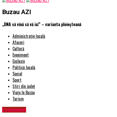
Buzau AZI
„DNA să vină să vă ia!” – varianta ploieşteană
Administrație locală
Afaceri
Cultură
Eveniment
Exclusiv
Politică locală
Social
Sport
Știri din județ
Viața în Buzău
Turism
Eveniment