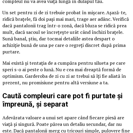
compleul nu va avea viață lungă în dulapul tău.
Un set pentru zi de zi trebuie probat în mișcare. Așază-te,
ridică brațele, fă doi pași mai mari, trage aer adânc. Verifică
dacă pantalonii trag într-o zonă, dacă bluza se ridică prea
mult, dacă sacoul se încrețește urât când închizi brațele.
Sună banal, știu, dar tocmai detaliile astea despart o
achiziție bună de una pe care o regreți discret după prima
purtare.
Mai există și tentația de a cumpăra pentru silueta pe care
speri s-o ai peste o lună. Nu e cea mai dreaptă formă de
optimism. Garderoba de zi cu zi ar trebui să îți fie aliată în
prezent, nu promisiune pentru altă versiune a ta.
Caută compleuri care pot fi purtate și
împreună, și separat
Adevărata valoare a unui set apare când fiecare piesă are
viață și singură. Poate părea un detaliu secundar, dar nu
este. Dacă pantalonii merg cu tricouri simple, pulovere fine