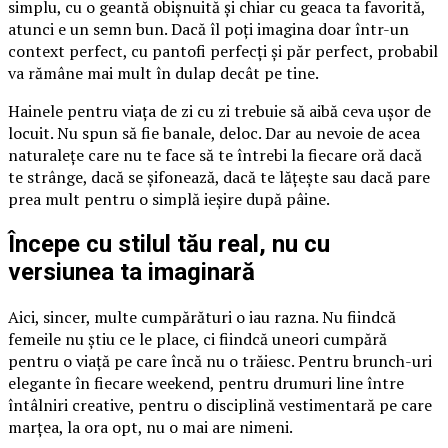
simplu, cu o geantă obișnuită și chiar cu geaca ta favorită,
atunci e un semn bun. Dacă îl poți imagina doar într-un
context perfect, cu pantofi perfecți și păr perfect, probabil
va rămâne mai mult în dulap decât pe tine.
Hainele pentru viața de zi cu zi trebuie să aibă ceva ușor de
locuit. Nu spun să fie banale, deloc. Dar au nevoie de acea
naturalețe care nu te face să te întrebi la fiecare oră dacă
te strânge, dacă se șifonează, dacă te lățește sau dacă pare
prea mult pentru o simplă ieșire după pâine.
Începe cu stilul tău real, nu cu
versiunea ta imaginară
Aici, sincer, multe cumpărături o iau razna. Nu fiindcă
femeile nu știu ce le place, ci fiindcă uneori cumpără
pentru o viață pe care încă nu o trăiesc. Pentru brunch-uri
elegante în fiecare weekend, pentru drumuri line între
întâlniri creative, pentru o disciplină vestimentară pe care
marțea, la ora opt, nu o mai are nimeni.