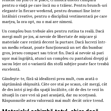
pentru o viață pe care încă nu o trăiesc. Pentru brunch-uri
elegante în fiecare weekend, pentru drumuri line între
întâlniri creative, pentru o disciplină vestimentară pe care
marțea, la ora opt, nu o mai are nimeni.
Un compleu bun trebuie ales pentru rutina ta reală. Dacă
mergi mult pe jos, ai nevoie de libertate de mișcare și
materiale care rezistă decent la purtare. Dacă lucrezi într-
un mediu relaxat, poate funcționează un set din bumbac
gros, jerseu compact sau tricot fin. Dacă ai nevoie să pari
ușor mai îngrijită, atunci un compleu cu pantaloni drepți și
sacou lejer ori o variantă din stofă subțire poate face treabă
excelentă.
Gândește-te, fără să idealizezi prea mult, cum arată o
săptămână obișnuită. Câte ore stai pe scaun, cât mergi, cât
de des intri și ieși din spații încălzite, cât de des te vezi în
situații în care vrei să pari aranjată, dar nu scorțoasă.
Răspunsurile astea valorează mai mult decât orice trend.