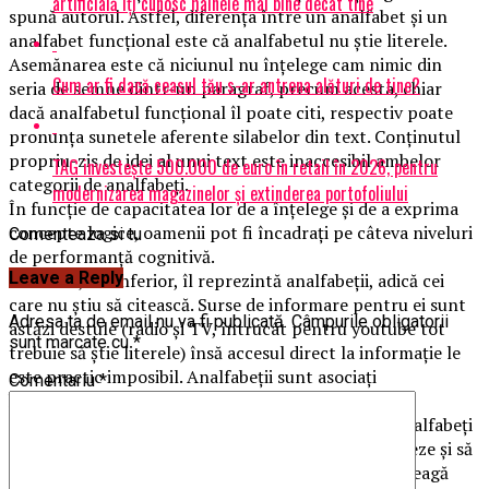
artificială îți cunosc hainele mai bine decât tine
spună autorul. Astfel, diferența între un analfabet și un
analfabet funcțional este că analfabetul nu știe literele.
Asemănarea este că niciunul nu înțelege cam nimic din
Cum ar fi dacă ceasul tău s-ar antrena alături de tine?
seria de semne dintr-un paragraf, precum acesta, chiar
dacă analfabetul funcțional îl poate citi, respectiv poate
pronunța sunetele aferente silabelor din text. Conținutul
propriu-zis de idei al unui text este inaccesibil ambelor
TAG investește 500.000 de euro în retail în 2026, pentru
categorii de analfabeți.
modernizarea magazinelor și extinderea portofoliului
În funcție de capacitatea lor de a înțelege și de a exprima
concepte logice, oamenii pot fi încadrați pe câteva niveluri
Comenteaza si tu
de performanță cognitivă.
Leave a Reply
Nivelul 1, cel inferior, îl reprezintă analfabeții, adică cei
care nu știu să citească. Surse de informare pentru ei sunt
Adresa ta de email nu va fi publicată.
Câmpurile obligatorii
astăzi destule (radio și TV, întrucât pentru youtube tot
sunt marcate cu
*
trebuie să știe literele) însă accesul direct la informație le
este practic imposibil. Analfabeții sunt asociați
Comentariu
*
handicapaților culturali.
Nivelul 2 sunt cei pe care îi numim convențional analfabeți
funcțional. Ei știu să citească, uneori pot să memoreze și să
reproducă ceea cea au citit, însă nu reușesc să înțeleagă