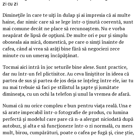
Diminețile în care te uiți în dulap și ai impresia că ai multe
haine, dar nimic care să se lege într-o ținută coerentă, sunt
mai comune decât ne place să recunoaștem. Nu e vorba
neapărat de lipsă de opțiuni. De multe ori e pur și simplu
oboseala aia mică, domestică, pe care o simți înainte de
cafea, când ai vrea să arăți bine fără să negociezi zece
minute cu un umeraș încăpățânat.
Tocmai aici intră în joc seturile bine alese. Sunt practice,
dar nu într-un fel plictisitor. Au ceva liniștitor în ideea că
partea de sus și partea de jos deja se înțeleg între ele, iar tu
nu mai trebuie să faci pe stilistul la șapte și jumătate
dimineața, cu un ochi la telefon și unul la vremea de afară.
Numai că nu orice compleu e bun pentru viața reală. Una e
să arate impecabil într-o fotografie de produs, cu lumina
perfectă și modelul care pare că n-a alergat niciodată după
autobuz, și alta e să funcționeze într-o zi normală, cu mers
mult, birou, cumpărături, poate o cafea pe fugă și, cine știe,