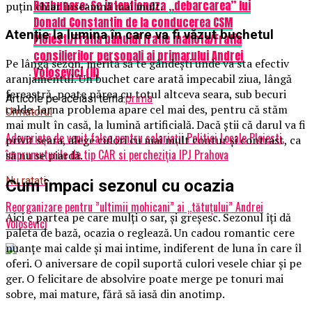
Razbunare: Se intentioneza „debarcarea” lui
puțin chiar înseamnă mai mult.
Donald Constantin de la conducerea CSM
Atenție la lumina în care va fi văzut buchetul
Ploiesti/Fratia banului fratie mafiota/Fratia
consilierilor personali ai primarului Andrei
Pe lângă sezon, merită să te gândești unde va sta efectiv
Volosevici (II)
aranjamentul. Un buchet care arată impecabil ziua, lângă
fereastră, poate părea cu totul altceva seara, sub becuri
Articole pe aceiasi tema:
prima
calde. Iarna problema apare cel mai des, pentru că stăm
Urmatorul
mai mult în casă, la lumină artificială. Dacă știi că darul va fi
Adeverințe de venit false pentru salariații Politiei Locale Ploiesti,
privit seara, alege culori cu mai mult contur și contrast, ca
împrumuturile de tip CAR si percheziția IPJ Prahova
să nu se piardă.
Nu ratati
Cum împaci sezonul cu ocazia
Reorganizare pentru ”ultimii mohicani” ai „tătuțului” Andrei
Aici e partea pe care mulți o sar, și greșesc. Sezonul îți dă
Volosevici
paleta de bază, ocazia o reglează. Un cadou romantic cere
nuanțe mai calde și mai intime, indiferent de luna în care îl
oferi. O aniversare de copil suportă culori vesele chiar și pe
ger. O felicitare de absolvire poate merge pe tonuri mai
sobre, mai mature, fără să iasă din anotimp.