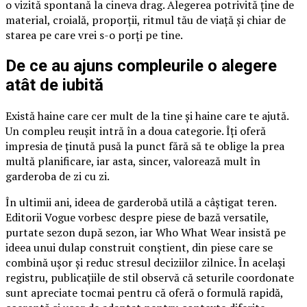
o vizită spontană la cineva drag. Alegerea potrivită ține de
material, croială, proporții, ritmul tău de viață și chiar de
starea pe care vrei s-o porți pe tine.
De ce au ajuns compleurile o alegere
atât de iubită
Există haine care cer mult de la tine și haine care te ajută.
Un compleu reușit intră în a doua categorie. Îți oferă
impresia de ținută pusă la punct fără să te oblige la prea
multă planificare, iar asta, sincer, valorează mult în
garderoba de zi cu zi.
În ultimii ani, ideea de garderobă utilă a câștigat teren.
Editorii Vogue vorbesc despre piese de bază versatile,
purtate sezon după sezon, iar Who What Wear insistă pe
ideea unui dulap construit conștient, din piese care se
combină ușor și reduc stresul deciziilor zilnice. În același
registru, publicațiile de stil observă că seturile coordonate
sunt apreciate tocmai pentru că oferă o formulă rapidă,