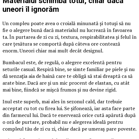
Materialul schimbă totul, chiar dacă
uneori îl ignorăm
Un compleu poate avea o croială minunată și totuși să nu
fie o alegere bună dacă materialul nu lucrează în favoarea
ta. În purtarea de zi cu zi, textura, respirabilitatea și felul în
care țesătura se comportă după câteva ore contează
enorm. Uneori chiar mai mult decât designul.
Bumbacul este, de regulă, o alegere excelentă pentru
seturile casual. Respiră bine, se simte familiar pe piele și nu
dă senzația aia de haină care te obligă să stai dreaptă ca să
arate bine. Dacă are și un mic procent de elastan, cu atât
mai bine, fiindcă se mișcă frumos și nu devine rigid.
Inul este superb, mai ales în sezonul cald, dar trebuie
acceptat cu tot cu firea lui. Se șifonează, iar asta face parte
din farmecul lui. Dacă te enervează orice cută apărută după
o oră de purtare, probabil nu e alegerea ideală pentru
compleul tău de zi cu zi, chiar dacă pe umeraș pare poveste.