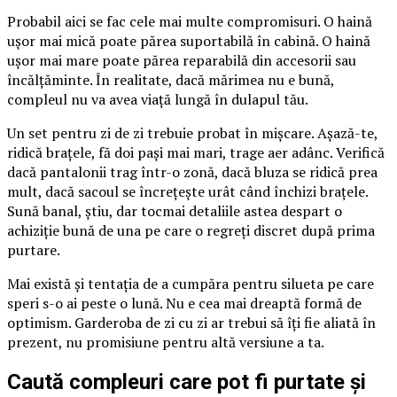
Probabil aici se fac cele mai multe compromisuri. O haină
ușor mai mică poate părea suportabilă în cabină. O haină
ușor mai mare poate părea reparabilă din accesorii sau
încălțăminte. În realitate, dacă mărimea nu e bună,
compleul nu va avea viață lungă în dulapul tău.
Un set pentru zi de zi trebuie probat în mișcare. Așază-te,
ridică brațele, fă doi pași mai mari, trage aer adânc. Verifică
dacă pantalonii trag într-o zonă, dacă bluza se ridică prea
mult, dacă sacoul se încrețește urât când închizi brațele.
Sună banal, știu, dar tocmai detaliile astea despart o
achiziție bună de una pe care o regreți discret după prima
purtare.
Mai există și tentația de a cumpăra pentru silueta pe care
speri s-o ai peste o lună. Nu e cea mai dreaptă formă de
optimism. Garderoba de zi cu zi ar trebui să îți fie aliată în
prezent, nu promisiune pentru altă versiune a ta.
Caută compleuri care pot fi purtate și