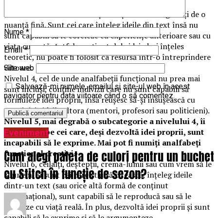
conținutul de idei din text.
Nivelul 3 sunt tot analfabeți funcțional dar deghizați de o
nuanță fină. Sunt cei care înțeleg ideile din text însă nu
Nume
*
sunt capabili să le coreleze cu experiențe anterioare sau cu
viața curentă. Astfel, conținutul de idei, deși înțeles
Email
*
teoretic, nu poate fi folosit ca resursă într-o întreprindere
viitoare.
Site web
Nivelul 4, cel de unde analfabeții funcțional nu prea mai
Salvează-mi numele, emailul și site-ul web în acest
sunt incluși, conține indivizii care nu sunt capabili să
navigator pentru data viitoare când o să comentez.
formuleze idei proprii, însă reușesc să-și însușească cu
temeinicie ideile altora (mentori, profesori sau politicieni).
Nivelul 5, mai degrabă o subcategorie a nivelului 4, îi
reprezintă pe cei care, deși dezvoltă idei proprii, sunt
Eveniment
incapabili să le exprime. Mai pot fi numiți analfabeți
Cum alegi paleta de culori pentru un buchet
funcțional creativi.
Nivelul 6, ceilalți, deștepții, crema-lumii sau cum vrem să le
cu Stitch în funcție de sezon?
spunem. Ei sunt cei care știu să citească, înțeleg ideile
dintr-un text (sau orice altă formă de conținut
informațional), sunt capabili să le reproducă sau să le
coreleze cu viață reală. În plus, dezvoltă idei proprii și sunt
capabili să le exprime și să le argumenteze.