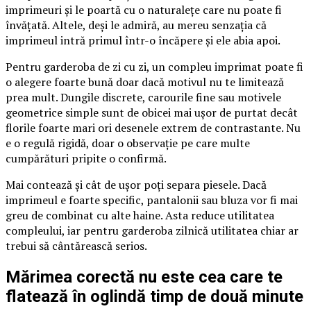
imprimeuri și le poartă cu o naturalețe care nu poate fi
învățată. Altele, deși le admiră, au mereu senzația că
imprimeul intră primul într-o încăpere și ele abia apoi.
Pentru garderoba de zi cu zi, un compleu imprimat poate fi
o alegere foarte bună doar dacă motivul nu te limitează
prea mult. Dungile discrete, carourile fine sau motivele
geometrice simple sunt de obicei mai ușor de purtat decât
florile foarte mari ori desenele extrem de contrastante. Nu
e o regulă rigidă, doar o observație pe care multe
cumpărături pripite o confirmă.
Mai contează și cât de ușor poți separa piesele. Dacă
imprimeul e foarte specific, pantalonii sau bluza vor fi mai
greu de combinat cu alte haine. Asta reduce utilitatea
compleului, iar pentru garderoba zilnică utilitatea chiar ar
trebui să cântărească serios.
Mărimea corectă nu este cea care te
flatează în oglindă timp de două minute