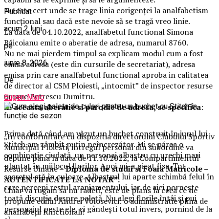
Nu este cert unde se trage linia corigenței la analfabetism
Publicat
funcțional sau dacă este nevoie să se tragă vreo linie.
acum 2 luni
La data de 04.10.2022, analfabetul functional Simona
Băicoianu emite o aberatie de adresa, numarul 8760.
pe
Nu ne mai pierdem timpul sa explicam modul cum a fost
iunie 8, 2026
emisa adresa (este din cursurile de secretariat), adresa
emisa prin care analfabetul functional aproba in calitatea
De
de director al CSM Ploiesti, „intocmit” de inspector resurse
umane Petrescu Dumitru.
Eugen Marc
In aceasta aberatie si parodie de adresa, se specifica
:
Prima dată când am văzut un buchet construit în jurul lui
„In conformitate cu dispozitia directorului Clubului Sportiv
Stitch am zâmbit puțin neîncrezător. Mi se părea o
Municipal Ploiesti, intregul personal din subordine va
combinație ciudată, un personaj albastru cu urechi mari
depune pana la data de 11.10.2022, la Compartimentul
plantat în mijlocul florilor. Apoi mi-a picat fisa. Tot
Resurse Umane –
Diploma de studii si Foaia Matricole –
secretul stă în culoare. Albastrul lui aparte schimbă felul în
AUTENTIFICATE LA NOTAR”.
care percepi restul aranjamentului, iar de aici pornește
Chiar va rugam sa nu radeti, este de plans la ceea ce ne
toată discuția despre paletă. Nu alegi florile întâi și pui
propune edilul Andrei Volosevici: o administratie plina de
personajul peste ele, ci gândești totul invers, pornind de la
analfabeții functionali!