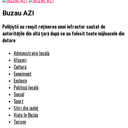
Buzau AZI
Polițiștii au reușit reținerea unui infractor cautat de
autoritățile din altă țară după ce au folosit toate mijloacele din
dotare
Administrație locală
Afaceri
Cultură
Eveniment
Exclusiv
Politică locală
Social
Sport
Știri din județ
Viața în Buzău
Turism