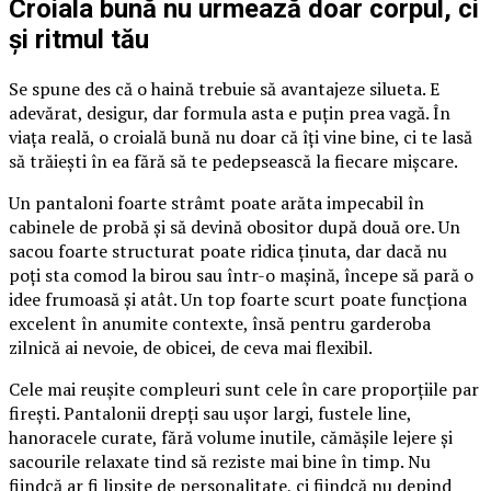
Croiala bună nu urmează doar corpul, ci
și ritmul tău
Se spune des că o haină trebuie să avantajeze silueta. E
adevărat, desigur, dar formula asta e puțin prea vagă. În
viața reală, o croială bună nu doar că îți vine bine, ci te lasă
să trăiești în ea fără să te pedepsească la fiecare mișcare.
Un pantaloni foarte strâmt poate arăta impecabil în
cabinele de probă și să devină obositor după două ore. Un
sacou foarte structurat poate ridica ținuta, dar dacă nu
poți sta comod la birou sau într-o mașină, începe să pară o
idee frumoasă și atât. Un top foarte scurt poate funcționa
excelent în anumite contexte, însă pentru garderoba
zilnică ai nevoie, de obicei, de ceva mai flexibil.
Cele mai reușite compleuri sunt cele în care proporțiile par
firești. Pantalonii drepți sau ușor largi, fustele line,
hanoracele curate, fără volume inutile, cămășile lejere și
sacourile relaxate tind să reziste mai bine în timp. Nu
fiindcă ar fi lipsite de personalitate, ci fiindcă nu depind