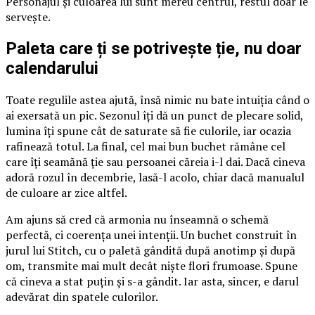
Personajul și culoarea lui sunt mereu centrul, restul doar le
servește.
Paleta care ți se potrivește ție, nu doar
calendarului
Toate regulile astea ajută, însă nimic nu bate intuiția când o
ai exersată un pic. Sezonul îți dă un punct de plecare solid,
lumina îți spune cât de saturate să fie culorile, iar ocazia
rafinează totul. La final, cel mai bun buchet rămâne cel
care îți seamănă ție sau persoanei căreia i-l dai. Dacă cineva
adoră rozul în decembrie, lasă-l acolo, chiar dacă manualul
de culoare ar zice altfel.
Am ajuns să cred că armonia nu înseamnă o schemă
perfectă, ci coerența unei intenții. Un buchet construit în
jurul lui Stitch, cu o paletă gândită după anotimp și după
om, transmite mai mult decât niște flori frumoase. Spune
că cineva a stat puțin și s-a gândit. Iar asta, sincer, e darul
adevărat din spatele culorilor.