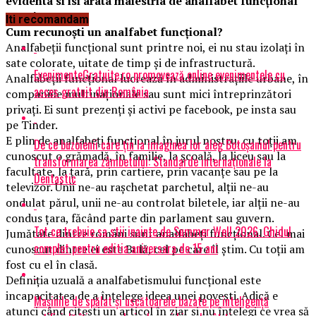
evidenta si isi arata maiestria de analfabet funcțional
creativ.
Iti recomandam
Cum recunoști un analfabet funcțional?
Analfabeții funcțional sunt printre noi, ei nu stau izolați în
sate colorate, uitate de timp și de infrastructură.
EvenimenteGratuite.ro promovează online evenimentele cu
Analfabeții funcțional lucrează în administrațiile urbane, în
acces gratuit din România
companiile multinaționale sau sunt mici întreprinzători
privați. Ei sunt prezenți și activi pe facebook, pe insta sau
pe Tinder.
E plin de analfabeți funcțional în jurul nostru, cu toții am
De ce buzoienii care țin la imaginea lor aleg Botoșaniul pentru
cunoscut o grămadă, în familie, la școală, la liceu sau la
transformarea zâmbetului: Standarde internaționale la
facultate, la țară, prin cartiere, prin vacanțe sau pe la
Dentastic
televizor. Unii ne-au rașchetat parchetul, alții ne-au
ondulat părul, unii ne-au controlat biletele, iar alții ne-au
condus țara, făcând parte din parlament sau guvern.
Tot ce trebuie sa stii inainte de Summer Well 2026. Ghidul
Jumătate dintre români sunt analfabeți funcțional. Cel mai
complet pentru editia aniversara de 15 ani
cunoscut dintre ei este Bulă, cel pe care îl știm. Cu toții am
fost cu el în clasă.
Definiția uzuală a analfabetismului funcțional este
incapacitatea de a înțelege ideea unei povești. Adică e
Mașinile de spălat și uscătoarele bazate pe inteligență
atunci când citești un articol în ziar și nu înțelegi ce vrea să