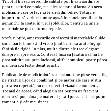
Tricotul fin sau jerseul de calitate pot fi extraordinare
pentru seturi comode, mai ales toamna și iarna. Au acea
moliciune care te face să le alegi din reflex. Totuși, e
important să verifici cum se așază în zonele sensibile, la
genunchi, la coate, în jurul șoldurilor, pentru că unele
materiale se pot deforma repede.
Stofa subțire, amestecurile cu viscoză și materialele fluide
sunt foarte bune când vrei o ținută care să arate îngrijit
fără să fie rigidă. În plus, multe dintre ele trec elegant
dinspre zi spre seară. Contează însă ca țesătura să nu fie
prea subțire sau prea lucioasă, altfel compleul poate părea
mai degrabă festiv decât practic.
Publicațiile de modă insistă tot mai mult pe piese versatile,
pe straturi ușor de combinat și pe materiale care susțin
purtarea repetată, nu doar efectul vizual de moment.
Tocmai de aceea, când alegi un set pentru uz frecvent,
merită să pui mâna pe material și să-l judeci cât mai puțin
romantic și cât mai sincer.