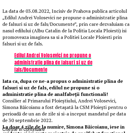
La data de 03.08.2022, Incisiv de Prahova publica articolul
„Edilul Andrei Volosevici ne propune o administratie plina
de falsuri si uz de fals/Documente”, prin care dezvaluiam ca
nasul edilului (Albu Catalin de la Politia Locala Ploiesti) isi
promoveaza imaginea sa si a Politiei Locale Ploiesti prin
falsuri si uz de fals.
Edilul Andrei Volosevici ne propune o
administratie plina de falsuri si uz de
fals/Documente
Iata ca, dupa ce ne-a propus o administratie plina de
falsuri si uz de fals, edilul ne propune si o
administratie plina de analfabeții functionali!
Consilier al Primarului Ploieştiului, Andrei Volosevici,
Simona Băicoianu a fost detaşată la CSM Ploieşti pentru o
perioadă de un an de zile si si-a inceput mandatul pe data
de 30 septembrie 2022.
La doar 4 zile de la numire, Simona Băicoianu, iese in
Citeste in continuare