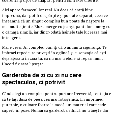
coerentă și ușor de adaptat pentru contexte diferite.
Aici apare farmecul lor real. Nu doar că arată bine
împreună, dar pot fi despărțite și purtate separat, ceea ce
înseamnă că un singur compleu bun poate da naștere la
mai multe ținute. Bluza merge cu jeanși, pantalonii merg cu
o cămașă simplă, iar dintr-odată hainele tale lucrează mai
inteligent.
Mai e ceva. Un compleu bun îți dă o anumită siguranță. Te
îmbraci repede, te privești în oglindă și ai senzația că ești
deja așezată în ziua ta, că nu mai trebuie să repari nimic.
Uneori fix asta lipsește.
Garderoba de zi cu zi nu cere
spectaculos, ci potrivit
Când alegi un compleu pentru purtare frecventă, tentația e
să te lași dusă de piesa cea mai fotogenică. Un imprimeu
puternic, o culoare foarte la modă, un material care cade
superb în poze. Numai că garderoba zilnică nu trăiește din