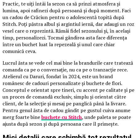
Practic, te uiți întâi la sezon ca să prinzi atmosfera și
lumina, apoi rafinezi după persoană și după moment. Faci
un cadou de Crăciun pentru o adolescentă topită după
Stitch. Poți păstra albul și argintiul iernii, dar adaugi un roz
vesel care o reprezintă. Rămâi fidel sezonului și, în același
timp, personalizezi. Tocmai gândirea asta face diferența
între un buchet luat la repezeală și unul care chiar
comunică ceva.
Lucrul ăsta se vede cel mai bine la brandurile care tratează
comanda ca pe o conversație, nu ca pe o tranzacție rece.
Atelierul cu Daruri, fondat în 2024, este un brand
românesc de cadouri personalizate și buchete de flori.
Conceptul e orientat spre tineri, cu accent pe calitate și pe
un proces de comandă exclusiv, simplu și orientat către
client, de la selecție și mesaj pe panglică până la livrare.
Pentru genul ăsta de cadou gândit pe gustul cuiva anume
merg foarte bine
buchete cu Stitch
, unde paleta se poate
ajusta după sezon și după persoana care îl primește.
Mici detalii care schimbă tot rezultatul