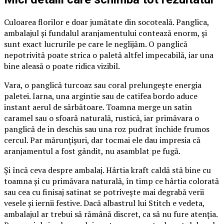
Culoarea florilor e doar jumătate din socoteală. Panglica,
ambalajul și fundalul aranjamentului contează enorm, și
sunt exact lucrurile pe care le neglijăm. O panglică
nepotrivită poate strica o paletă altfel impecabilă, iar una
bine aleasă o poate ridica vizibil.
Vara, o panglică turcoaz sau coral prelungește energia
paletei. Iarna, una argintie sau de catifea bordo aduce
instant aerul de sărbătoare. Toamna merge un satin
caramel sau o sfoară naturală, rustică, iar primăvara o
panglică de in deschis sau una roz pudrat închide frumos
cercul. Par mărunțișuri, dar tocmai ele dau impresia că
aranjamentul a fost gândit, nu asamblat pe fugă.
Și încă ceva despre ambalaj. Hârtia kraft caldă stă bine cu
toamna și cu primăvara naturală, în timp ce hârtia colorată
sau cea cu finisaj satinat se potrivește mai degrabă verii
vesele și iernii festive. Dacă albastrul lui Stitch e vedeta,
ambalajul ar trebui să rămână discret, ca să nu fure atenția.