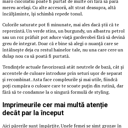
maro ciocolatiu poate fi purtat de multe ori fără să pară
mereu același. Cu alte accesorii, alt strat deasupra, altă
încălțăminte, își schimbă repede tonul.
Culorile saturate pot fi minunate, mai ales dacă știi că te
reprezintă. Un verde stins, un burgundy, un albastru petrol
sau un roz prăfuit pot aduce viață garderobei fără să devină
greu de integrat. Doar că e bine să alegi o nuanță care se
întâlnește deja cu restul hainelor tale, nu una care cere un
dulap nou ca să poată fi purtată.
Tendințele actuale favorizează atât neutrele de bază, cât și
accentele de culoare introduse prin seturi ușor de separat
și recombinat. Asta face compleurile și mai utile, fiindcă
poți cumpăra o culoare care te scoate puțin din rutină, dar
fără să te condamne la o singură formulă de styling.
Imprimeurile cer mai multă atenție
decât par la început
Aici părerile sunt împărțite. Unele femei se simt grozav în