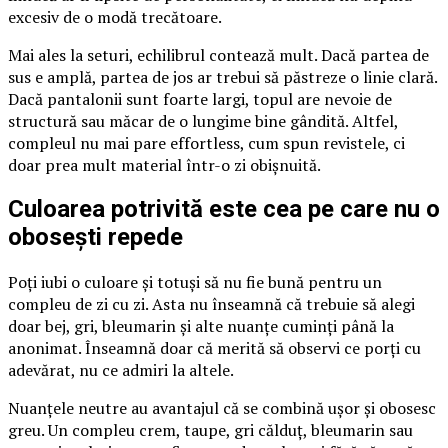
excesiv de o modă trecătoare.
Mai ales la seturi, echilibrul contează mult. Dacă partea de
sus e amplă, partea de jos ar trebui să păstreze o linie clară.
Dacă pantalonii sunt foarte largi, topul are nevoie de
structură sau măcar de o lungime bine gândită. Altfel,
compleul nu mai pare effortless, cum spun revistele, ci
doar prea mult material într-o zi obișnuită.
Culoarea potrivită este cea pe care nu o
obosești repede
Poți iubi o culoare și totuși să nu fie bună pentru un
compleu de zi cu zi. Asta nu înseamnă că trebuie să alegi
doar bej, gri, bleumarin și alte nuanțe cuminți până la
anonimat. Înseamnă doar că merită să observi ce porți cu
adevărat, nu ce admiri la altele.
Nuanțele neutre au avantajul că se combină ușor și obosesc
greu. Un compleu crem, taupe, gri călduț, bleumarin sau