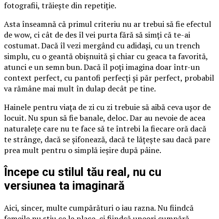
fotografii, trăiește din repetiție.
Asta înseamnă că primul criteriu nu ar trebui să fie efectul
de wow, ci cât de des îl vei purta fără să simți că te-ai
costumat. Dacă îl vezi mergând cu adidași, cu un trench
simplu, cu o geantă obișnuită și chiar cu geaca ta favorită,
atunci e un semn bun. Dacă îl poți imagina doar într-un
context perfect, cu pantofi perfecți și păr perfect, probabil
va rămâne mai mult în dulap decât pe tine.
Hainele pentru viața de zi cu zi trebuie să aibă ceva ușor de
locuit. Nu spun să fie banale, deloc. Dar au nevoie de acea
naturalețe care nu te face să te întrebi la fiecare oră dacă
te strânge, dacă se șifonează, dacă te lățește sau dacă pare
prea mult pentru o simplă ieșire după pâine.
Începe cu stilul tău real, nu cu
versiunea ta imaginară
Aici, sincer, multe cumpărături o iau razna. Nu fiindcă
femeile nu știu ce le place, ci fiindcă uneori cumpără