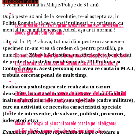
Iti recomandam
o vechime totală în Miliție/Poliție de 31 ani).
După peste 30 ani de la Revoluție, te-ai aștepta ca, în
Poliția Română, să nu te mai întâlnești, tu cetățean, cu
EvenimenteGratuite.ro promovează online evenimentele cu
mentalitatea milițieneasca. Adică, așa ar fi normal !
acces gratuit din România
Uite că, la IPJ Prahova, tot mai dăm peste un asemenea
specimen (n-am vrea să credem că pentru prasilă!), pe
numele sau
Zăbavă Sebastian, un ofier care a beneficiat
De ce buzoienii care țin la imaginea lor aleg Botoșaniul pentru
de protectia fostelor conduceri ale IPJ Prahova si
transformarea zâmbetului: Standarde internaționale la
Control Intern. Acest personaj nu avea ce cauta in M.A.I,
Dentastic
trebuia cercetat penal de mult timp.
Evaluarea psihologica este realizata in cazuri
Tot ce trebuie sa stii inainte de Summer Well 2026. Ghidul
deosebite, asupra unor persoane care ocupa functii
complet pentru editia aniversara de 15 ani
inalte (functionari de stat) sau speciale (cadre militare),
care au activitati ce necesita caracteristici speciale
(forte de interventie, de salvare, politisti, procurori,
judecatori etc.)
Mașinile de spălat și uscătoarele bazate pe inteligență
artificială îți cunosc hainele mai bine decât tine
Examenul psihologic reprezinta in fapt o testare a