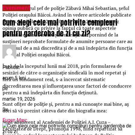
Eveniment
Sunt comisarul șef de poliție Zăbavă Mihai Sebastian, șeful
Poliției orașului Băicoi. Având în vedere articolele publicate
Cum alegi cele mai potrivite compleuri
de dvs. în zilele de 02.11.2018 și 06.11.2018, informez
opinia publică cu privire la faptul că toate aspectele
pentru garderoba de zi cu zi?
semnalate sunt nereale și tendențioase pornind de la
susțineri neprobate formulate de anumite persoane care au
interesul de a mă discredita și de a mă îndepărta din funcția
de șef al Poliției orașului Băicoi.
Încă de la începutul lunii mai 2018, prin formularea de
Publicat
sesizări de către o organizație sindicală în mod repetat și
acum 5 luni
fără un fundament real, s-a încercat sistematic
discreditarea mea și influențarea unor factori de conducere
pe
pentru a mă îndepărta din funcția deținută.
martie 19, 2026
Sunt ofițer de poliție și, pentru a mă cunoaște mai bine, aș
De
dori să vă prezint câteva date din biografia mea:
Eugen Marc
Sunt absolvent al Academiei de Poliției A.I. Cuza –
Facultatea de Drept, promoția 1998, fiind repartizat să