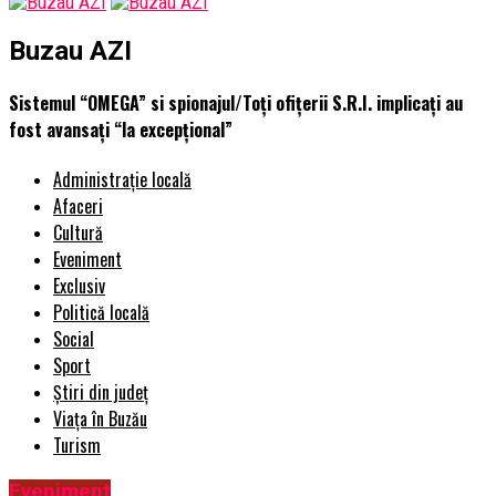
Buzau AZI
Sistemul “OMEGA” si spionajul/Toţi ofiţerii S.R.I. implicaţi au
fost avansaţi “la excepţional”
Administrație locală
Afaceri
Cultură
Eveniment
Exclusiv
Politică locală
Social
Sport
Știri din județ
Viața în Buzău
Turism
Eveniment