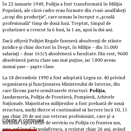
În 22 ianuarie 1949, Poliţia a fost transformată în Miliţia
Populară, ale cărei cadre erau formate din cvasi-analfabeţi
„scoşi din producţie”, care urmau la început o „şcoală
profesională” timp de două luni. Treptat, timpul de
şcolarizare a crescut la 6 luni, la 1 an, apoi la doi ani.
Dacă ofiţerii Poliţiei Regale fuseseră absolvenţi de stiinte
juridice şi chiar doctori în Drept, în Miliţie – din 35.000
salariaţi – doar 161(!) absolviseră o facultate. Din rest, 9600
absolviseră patru clase sau mai puţine, iar 7.800 aveau
numai şase – şapte clase.
La 18 decembrie 1990 a fost adoptată Legea nr. 40 privind
organizarea şi funcţionarea Ministerului de Interne, din
care făceau parte următoarele structuri:
Poliţia
,
Jandarmeria, Poliţia de Frontieră, Pompierii, Arhivele
Naţionale. Majoritatea milițienilor a fost preluată de nouă
structura, mulți dintre ei continuând să lucreze încă 10, 15
sau chiar 20 de ani (un veteran profesionist, care și-a
Citeste in continuare
încheiat raporturile de serviciu cu Poliția cu fruntea sus,
cms. șef Ionel Trandafirescu, a rezistat chiar 26 ani, având