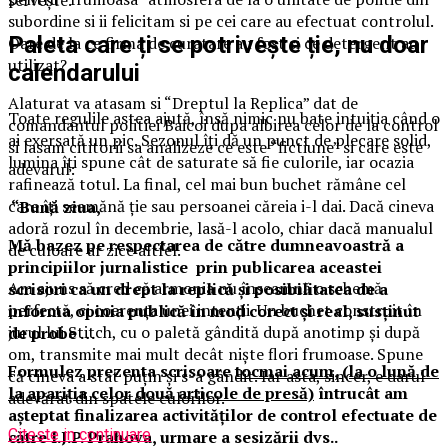
servește.
subordine si ii felicitam si pe cei care au efectuat controlul.
Paleta care ți se potrivește ție, nu doar
Oare de la ce firma de curatare au fost si ce detergent au
utilizat?
calendarului
Alaturat va atasam si “Dreptul la Replica” dat de
Toate regulile astea ajută, însă nimic nu bate intuiția când o
comandantul politiei Baicoi dupa albirea celor de la control
ai exersată un pic. Sezonul îți dă un punct de plecare solid,
si lasam cititorii sa analizeze ce este “fictiune” si care este
lumina îți spune cât de saturate să fie culorile, iar ocazia
adevarul:
rafinează totul. La final, cel mai bun buchet rămâne cel
care îți seamănă ție sau persoanei căreia i-l dai. Dacă cineva
“Bună ziua,
adoră rozul în decembrie, lasă-l acolo, chiar dacă manualul
Mă bazez pe respectarea de către dumneavoastră a
de culoare ar zice altfel.
principiilor jurnalistice prin publicarea aceastei
Am ajuns să cred că armonia nu înseamnă o schemă
scrisori ca un drept la replică și posibilitatea de a
perfectă, ci coerența unei intenții. Un buchet construit în
informa opinia publică în mod corect și real, susținut
jurul lui Stitch, cu o paletă gândită după anotimp și după
de probe …
om, transmite mai mult decât niște flori frumoase. Spune
Formulez prezenta scrisoare
tocmai acum, (la o lună de
că cineva a stat puțin și s-a gândit. Iar asta, sincer, e darul
la apariția celor două articole de presă)
întrucât am
adevărat din spatele culorilor.
așteptat finalizarea activităților de control efectuate de
Citeste in continuare
către I.J.P. Prahova, urmare a sesizării dvs..