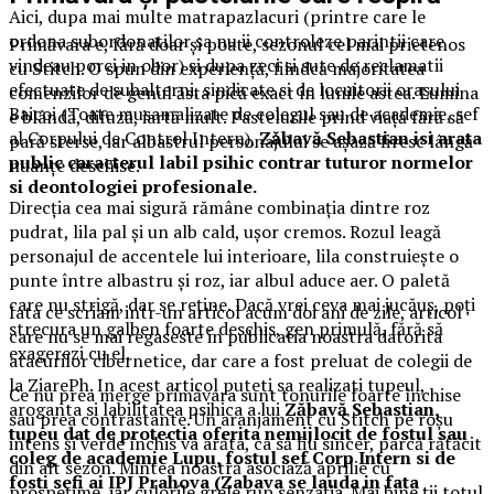
Aici, dupa mai multe matrapazlacuri (printre care le
ordona subordonatilor sa nu ii controleze parintii care
Primăvara e, fără doar și poate, sezonul cel mai prietenos
vindeau porci in obor) si dupa zeci si sute de reclamatii
cu Stitch. O spun din experiență, fiindcă majoritatea
efectuate de subalterni, sindicate si de locuitorii orasului
comenzilor de genul ăsta pică exact în lunile astea. Lumina
Baicoi (Toate musamalizate de colegul sau de academie, sef
e blândă, difuză, iartă mult. Pastelurile prind viață fără să
al Corpului de Control Intern),
Zăbavă Sebastian isi arata
pară sterse, iar albastrul personajului se așază firesc lângă
public caracterul labil psihic contrar tuturor normelor
nuanțe deschise.
si deontologiei profesionale.
Direcția cea mai sigură rămâne combinația dintre roz
pudrat, lila pal și un alb cald, ușor cremos. Rozul leagă
personajul de accentele lui interioare, lila construiește o
punte între albastru și roz, iar albul aduce aer. O paletă
care nu strigă, dar se reține. Dacă vrei ceva mai jucăuș, poți
Iata ce scriam intr-un articol acum doi ani de zile, articol
strecura un galben foarte deschis, gen primulă, fără să
care nu se mai regaseste in publicatia noastra datorita
exagerezi cu el.
atacurilor cibernetice, dar care a fost preluat de colegii de
la ZiarePh. In acest articol puteti sa realizati tupeul,
Ce nu prea merge primăvara sunt tonurile foarte închise
aroganta si labilitatea psihica a lui
Zăbavă Sebastian,
sau prea contrastante. Un aranjament cu Stitch pe roșu
tupeu dat de protectia oferita nemijlocit de fostul sau
intens și verde închis va arăta, ca să fiu sincer, parcă rătăcit
coleg de academie Lupu, fostul sef Corp Intern si de
din alt sezon. Mintea noastră asociază aprilie cu
fosti sefi ai IPJ Prahova (Zabava se lauda in fata
prospețime, iar culorile grele rup senzația. Mai bine ții totul