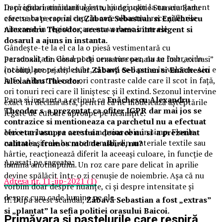
Dacă ignori amănuntul ăsta, ajungi ușor la un aranjament
In profida intimidarii agentului de politie Stanciu Radu
care se bate cap în cap, în care albastrul rece și florile
efectuata personal de
Zăbavă Sebastian si Enăchescu
nimeresc în registre care nu vorbesc între ele.
Alexandru Theodor, acesta a ramas intrasigent si
dosarul a ajuns in instanta.
Gândește-te la el ca la o piesă vestimentară cu
personalitate. Când porți ceva turcoaz, nu te îmbraci la
Paradoxal, din dosarul de urmarire penala au fost „extrasi”
întâmplare pe dedesubt, ci cauți ce-l pune în valoare. Aici e
(ocoliti, protejati) chiar
Zăbavă Sebastian si Enăchescu
la fel. Albastrul cere ori contraste calde care îl scot în față,
Alexandru Theodor.
ori tonuri reci care îl liniștesc și îl extind. Sezonul intervine
Pana si instanta a retinut ca
Enăchescu Alexandru
exact în decizia asta, pentru că ne modelează așteptările
Theodor s-a prezentat ca ofiter IGPR dar mai jos se
legate de culoare aproape pe nesimțite.
contrazice si mentioneaza ca parchetul nu a efectuat
Mai e un lucru pe care l-am prins abia în timp. Florile
cercetari asupra acestuia deoarce nu si-a prezentat
naturale și cele lucrate manual, din materiale textile sau
calitatea, frumos mod de albire, nu?
hârtie, reacționează diferit la aceeași culoare, în funcție de
Apasati pe sageata:
lumina anotimpului. Un roz care pare delicat în aprilie
devine spălăcit într-o zi cenușie de noiembrie. Așa că nu
Adresa nr. 11-iip-2021 (1)
vorbim doar despre nuanțe, ci și despre intensitate și
despre cum cade lumina pe ele.
II. Dupa acest scandal,
Zăbavă Sebastian a fost „extras”
si „plantat” la sefia politiei orasului Baicoi.
Primăvara și pastelurile care respiră