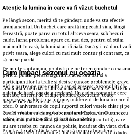
Atenție la lumina în care va fi văzut buchetul
Pe lângă sezon, merită să te gândești unde va sta efectiv
aranjamentul. Un buchet care arată impecabil ziua, lângă
fereastră, poate părea cu totul altceva seara, sub becuri
calde. Iarna problema apare cel mai des, pentru că stăm
mai mult în casă, la lumină artificială. Dacă știi că darul va fi
privit seara, alege culori cu mai mult contur și contrast, ca
să nu se piardă.
De multe saptamani, politistii de pe teren conduc o masina
Cum împaci sezonul cu ocazia
pericol public pentru siguranta acestora dar si a
participantilor la trafic si desi se cunosc problemele grave,
Aici e partea pe care mulți o sar, și greșesc. Sezonul îți dă
comandantul a dat ordin ca masina buna sa nu se miste din
paleta de bază, ocazia o reglează. Un cadou romantic cere
unitate, ofiterul de ordine publica executand toate
nuanțe mai calde și mai intime, indiferent de luna în care îl
dispozitiile date de catre sef.
oferi. O aniversare de copil suportă culori vesele chiar și pe
ger. O felicitare de absolvire poate merge pe tonuri mai
Ca aici vroiam sa ajung, subcomisarul Dulea, un Dumnezeu
sobre, mai mature, fără să iasă din anotimp.
mai mic la politia Baicoi(pe cel mare il stim cu totii) ,care
nu are treaba cu munca de politie, incadrat din viata civila
Practic, te uiți întâi la sezon ca să prinzi atmosfera și
si matrasit de la filaj unde a lucrat inainte pentru ca dadea