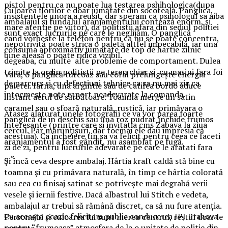
pistol pentru ca nu poate lua testarea pshihologica(dupa
Culoarea florilor e doar jumătate din socoteală. Panglica,
insistentele unora a reusit, dar speram ca psihologul sa aiba
ambalajul și fundalul aranjamentului contează enorm, și
mare atentie pe viitor), da politistii afara din sediul politiei
sunt exact lucrurile pe care le neglijăm. O panglică
cand vorbeste la telefon pentru ca nu se poate concentra,
nepotrivită poate strica o paletă altfel impecabilă, iar una
consuma aproximativ jumatate de top de hartie zilnic
bine aleasă o poate ridica vizibil.
degeaba, cu multe alte probleme de comportament. Dulea
trimite la ordin politistii pe teren chiar si cu masini fara foi
Vara, o panglică turcoaz sau coral prelungește energia
de parcurs si cu defectiuni tehnice ca sa nu mai zic ca
paletei. Iarna, una argintie sau de catifea bordo aduce
intocmeste note raport neadevarate la comanda.
instant aerul de sărbătoare. Toamna merge un satin
caramel sau o sfoară naturală, rustică, iar primăvara o
Atasez alaturat unele fotografii ce va vor parea foarte
panglică de in deschis sau una roz pudrat închide frumos
interesante (printre care si invitatia cms Zabava la ziua
cercul. Par mărunțișuri, dar tocmai ele dau impresia că
acestuia). Ca incheiere tin sa va felicit pentru ceea ce faceti
aranjamentul a fost gândit, nu asamblat pe fugă.
zi de zi, pentru lucrurile adevarate pe care le aratati fara
…”.
Și încă ceva despre ambalaj. Hârtia kraft caldă stă bine cu
toamna și cu primăvara naturală, în timp ce hârtia colorată
sau cea cu finisaj satinat se potrivește mai degrabă verii
vesele și iernii festive. Dacă albastrul lui Stitch e vedeta,
ambalajul ar trebui să rămână discret, ca să nu fure atenția.
Cu aceasta ocazie felicitam public conducerea IPJ Prahova
Personajul și culoarea lui sunt mereu centrul, restul doar le
pentru “frumoasa” atmosfera de la o unitate de politie din