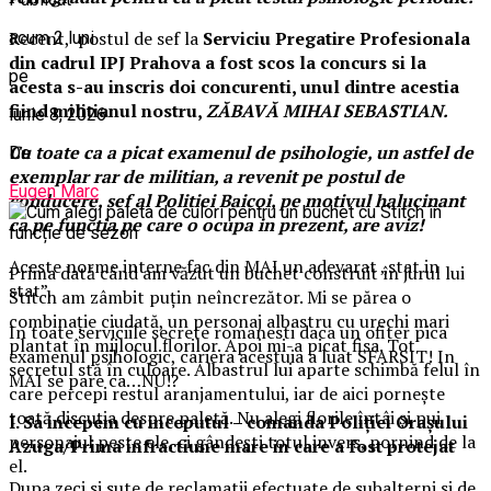
Recent, postul de sef la
Serviciu Pregatire Profesionala
acum 2 luni
din cadrul IPJ Prahova a fost scos la concurs si la
pe
acesta s-au inscris doi concurenti, unul dintre acestia
fiind militianul nostru,
ZĂBAVĂ MIHAI SEBASTIAN.
iunie 8, 2026
Cu toate ca a picat examenul de psihologie, un astfel de
De
exemplar rar de militian, a revenit pe postul de
Eugen Marc
conducere, sef al Politiei Baicoi, pe motivul halucinant
ca pe functia pe care o ocupa in prezent, are aviz!
Aceste norme interne fac din MAI un adevarat „stat in
Prima dată când am văzut un buchet construit în jurul lui
stat”.
Stitch am zâmbit puțin neîncrezător. Mi se părea o
combinație ciudată, un personaj albastru cu urechi mari
In toate serviciile secrete romanesti daca un ofiter pica
plantat în mijlocul florilor. Apoi mi-a picat fisa. Tot
examenul psihologic, cariera acestuia a luat SFARSIT! In
secretul stă în culoare. Albastrul lui aparte schimbă felul în
MAI se pare ca…NU!?
care percepi restul aranjamentului, iar de aici pornește
toată discuția despre paletă. Nu alegi florile întâi și pui
I. Sa incepem cu inceputul – comanda Poliției Orașului
personajul peste ele, ci gândești totul invers, pornind de la
Azuga/Prima infractiune mare in care a fost protejat
el.
Dupa zeci si sute de reclamatii efectuate de subalterni si de