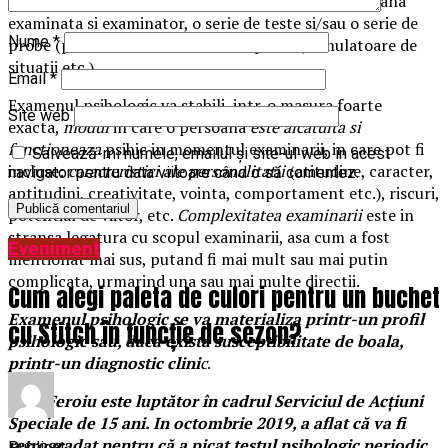
aceasta): o discutie fata in fata (directa) intre persoana
examinata si examinator, o serie de teste si/sau o serie de
Nume
*
probe (putand fi folosite diverse aparate, simulatoare de
situatii etc.).
Email
*
Examenul psihologic va stabili, intr-o masura foarte
Site web
exacta,
modul
in care o persoana
este alcatuita si
functioneaza
psihic in momentul examinarii, in care pot fi
Salvează-mi numele, emailul și site-ul web în acest
incluse:
caracteristici ale personalitatii
(atitudine, caracter,
navigator pentru data viitoare când o să comentez.
aptitudini, creativitate, vointa, comportament etc.), riscuri,
potential de viitor, etc.
Complexitatea examinarii
este in
stransa legatura cu scopul examinarii, asa cum a fost
Eveniment
mentionat mai sus, putand fi mai mult sau mai putin
complicata, urmarind una sau mai multe directii.
Cum alegi paleta de culori pentru un buchet
Examenul psihologic se va materializa printr-un profil
cu Stitch în funcție de sezon?
psihologic sau, daca exista susceptibilitate de boala,
printr-un
diagnostic clini
c
.
Paul Feroiu este luptător în cadrul Serviciul de Acţiuni
Speciale de 15 ani. In octombrie 2019, a aflat că va fi
retrogradat pentru că a picat testul psihologic periodic.
Publicat