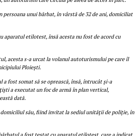
n persoana unui bărbat, în vârstă de 32 de ani, domiciliat
 cu aparatul etilotest, însă acesta nu fost de acord cu
tul, acesta s-a urcat la volanul autoturismului pe care îl
icipiului Ploiești.
 a fost somat să se oprească, însă, întrucât și-a
iști a executat un foc de armă în plan vertical,
eastă dată.
domiciliul său, fiind invitat la sediul unității de poliție, în
bărbatul a fost testat cu aparatul etilotest, care a indicat