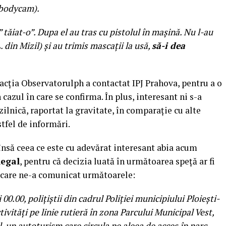
 bodycam).
” tăiat-o”. Dupa el au tras cu pistolul în mașină. Nu l-au
 din Mizil) și au trimis mascații la usă,
să-i dea
acția Observatorulph a contactat IPJ Prahova, pentru a o
n cazul în care se confirma. În plus, interesant ni s-a
zilnică, raportat la gravitate, în comparație cu alte
tfel de informări.
 însă ceea ce este cu adevărat interesant abia acum
legal
, pentru că decizia luată în următoarea speță ar fi
, care ne-a comunicat următoarele:
 00.00, polițiștii din cadrul Poliției municipiului Ploiești-
tivități pe linie rutieră în zona Parcului Municipal Vest,
, un autoturism care circula pe aleea de acces în parc.