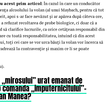
u acest prim articol
: În cazul în care un conducător
luența alcoolului la volan (al unui Maybach, pentru că tot
rit, apoi s-ar face nevăzut și ar apărea după câteva ore,
ă a refuzat recoltarea de probe biologice, ci doar că a
 să clarifice lucrurile, ca orice cetățean responsabil din
re cu toată responsabilitatea, intuind că din acest
 toți cei care se vor urca băuți la volan vor încerca să
cadrează la contravenție și maxim ce li se poate
u).
 „mirosului” urat emanat de
b comanda „imputernicitului”-
tian Manea?