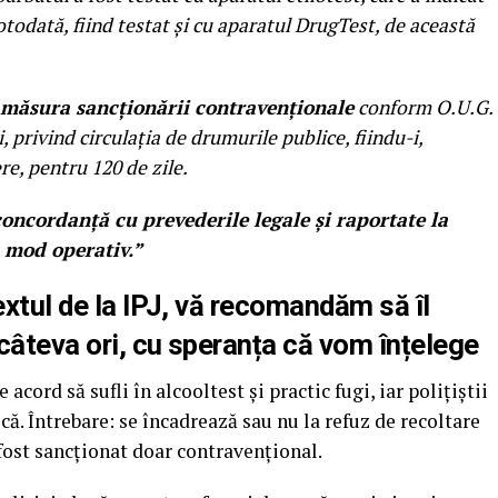
totodată, fiind testat și cu aparatul DrugTest, de această
ă măsura sancționării contravenționale
conform O.U.G.
, privind circulația de drumurile publice, fiindu-i,
e, pentru 120 de zile.
oncordanță cu prevederile legale și raportate la
n mod operativ.”
extul de la IPJ, vă recomandăm să îl
 câteva ori, cu speranța că vom înțelege
 acord să sufli în alcooltest și practic fugi, iar polițiștii
că. Întrebare: se încadrează sau nu la refuz de recoltare
fost sancționat doar contravențional.