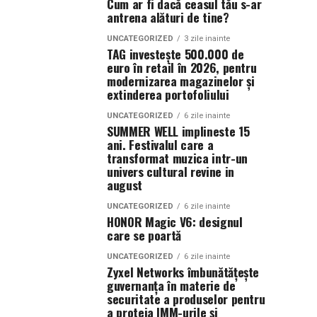
Cum ar fi dacă ceasul tău s-ar
antrena alături de tine?
UNCATEGORIZED
3 zile inainte
TAG investește 500.000 de
euro în retail în 2026, pentru
modernizarea magazinelor și
extinderea portofoliului
UNCATEGORIZED
6 zile inainte
SUMMER WELL implineste 15
ani. Festivalul care a
transformat muzica intr-un
univers cultural revine in
august
UNCATEGORIZED
6 zile inainte
HONOR Magic V6: designul
care se poartă
UNCATEGORIZED
6 zile inainte
Zyxel Networks îmbunătățește
guvernanța în materie de
securitate a produselor pentru
a proteja IMM-urile și