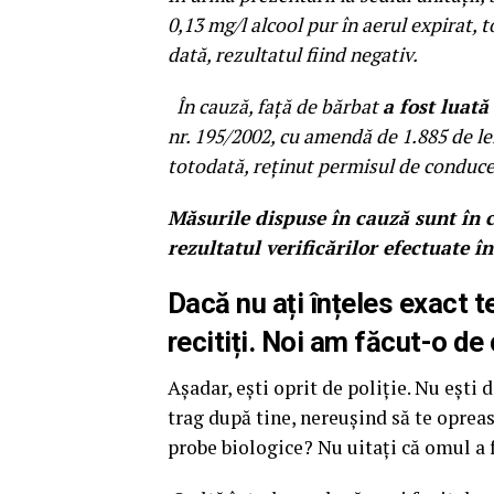
0,13 mg/l alcool pur în aerul expirat, 
dată, rezultatul fiind negativ.
În cauză, față de bărbat
a fost luat
nr. 195/2002, cu amendă de 1.885 de lei
totodată, reținut permisul de conducer
Măsurile dispuse în cauză sunt în c
rezultatul verificărilor efectuate î
Dacă nu ați înțeles exact t
recitiți. Noi am făcut-o de
Așadar, ești oprit de poliție. Nu ești de
trag după tine, nereușind să te opreas
probe biologice? Nu uitați că omul a 