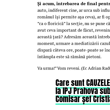
Și acum, întrebarea de final pentr
auto, indiferent cine, ar urca sub inf
românul își permite așa ceva), ar fi op
”ca o floricică” la secție, nu se pune c
avut ceva important de făcut, revenind
această țară? Adresăm această întreba
moment, urmare a mediatizării cazului,
dispară câteva ore, poate-poate se în
întâmpla este să rămână pietoni.
Va urma!” Vom reveni. (Ec Adrian Rad
Care sunt CAUZELE
la IPJ Prahova su
Comisar șef Cris