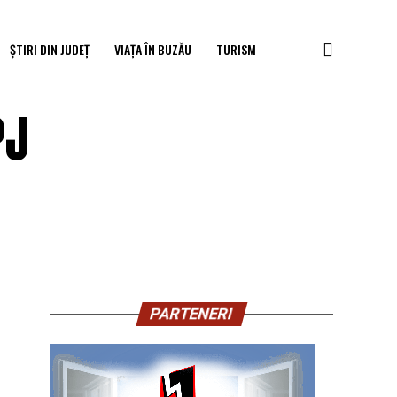
ȘTIRI DIN JUDEȚ
VIAȚA ÎN BUZĂU
TURISM
PJ
PARTENERI