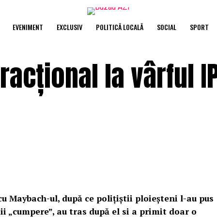
EVENIMENT
EXCLUSIV
POLITICĂ LOCALĂ
SOCIAL
SPORT
racțional la vârful I
cu Maybach-ul, după ce polițiștii ploieșteni l-au pus
a ii „cumpere”, au tras după el si a primit doar o