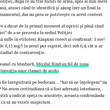
poliției, după ce au tras focuri de armă, apoi ai mai mers
ă, atunci când te identifică și ajung într-un final la
finamentul, dar nu prea se potrivește cu acest context.
re a durat de la primul moment al opririi și până când
iei” de a se prezenta la sediul Poliției
ă sufle în etilotest. Răspuns corect și confirmat: 3 ore!
de 0,13 mg/l în aerul pur expirat, deci sub 0,4, cât n-ar
 stadiul de contravenție.
leanul cu Maybach,
Mizilul fiind un fel de zona
inovăția unor clanuri de acolo
.
 să fie înregsitrată pe bodycam… ”hai să ne înțelegem” nu
? Nu avem certitudinea că a fost adresată întrebarea,
astră a indicat speța cu acuratețe, aceasta confirmându-
 ca să nu existe suspiciuni.