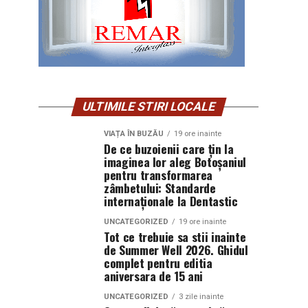
ULTIMILE STIRI LOCALE
VIAȚA ÎN BUZĂU
19 ore inainte
De ce buzoienii care țin la
imaginea lor aleg Botoșaniul
pentru transformarea
zâmbetului: Standarde
internaționale la Dentastic
UNCATEGORIZED
19 ore inainte
Tot ce trebuie sa stii inainte
de Summer Well 2026. Ghidul
complet pentru editia
aniversara de 15 ani
UNCATEGORIZED
3 zile inainte