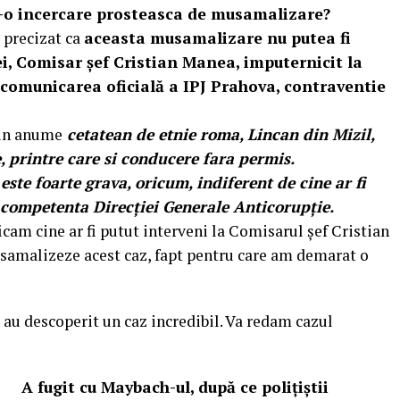
-o incercare prosteasca de musamalizare?
 precizat ca
aceasta musamalizare nu putea fi
ei, Comisar șef Cristian Manea, imputernicit la
omunicarea oficială a IPJ Prahova, contraventie
 un anume
cetatean de etnie roma, Lincan din Mizil,
, printre care si conducere fara permis.
ste foarte grava, oricum, indiferent de cine ar fi
competenta Direcției Generale Anticorupție.
icam cine ar fi putut interveni la Comisarul șef Cristian
samalizeze acest caz, fapt pentru care am demarat o
au descoperit un caz incredibil. Va redam cazul
A fugit cu Maybach-ul, după ce polițiștii