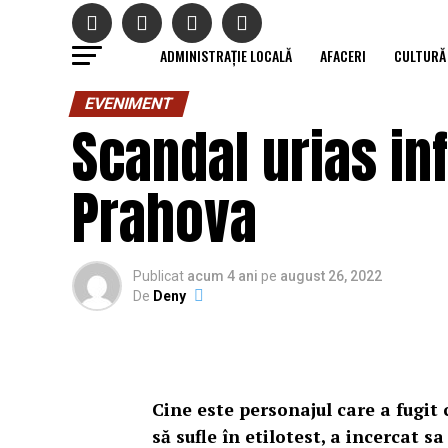
ADMINISTRAȚIE LOCALĂ
AFACERI
CULTURĂ
EVENIMENT
Scandal urias inf
Prahova
Publicat
acum 4 ani
pe
august 26, 2022
De
Deny
Cine este personajul care a fugit 
să sufle în etilotest, a incercat s