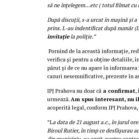
să ne înțelegem…etc ( totul filmat cu
După discuții, s-a urcat în mașină și a 
prins. L-au indentificat după număr (L.
invitație
la poliție.”
Pornind de la această informație, red
verifica și pentru a obține detaliile, î
părut și de ce nu apare în informarea 
cazuri nesemnificative, prezente în as
IPJ Prahova nu doar că
a confirmat
,
urmează.
Am spus interesant, nu i
acoperită legal, conform IPJ Prahova
”L
a data de 21 august a.c., în jurul orei
Biroul Rutier, în timp ce desfășurau ac
din municipiu, au oprit, pentru control