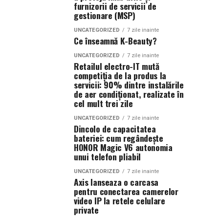
furnizorii de servicii de
gestionare (MSP)
UNCATEGORIZED
7 zile inainte
Ce înseamnă K-Beauty?
UNCATEGORIZED
7 zile inainte
Retailul electro-IT mută
competiția de la produs la
servicii: 90% dintre instalările
de aer condiționat, realizate în
cel mult trei zile
UNCATEGORIZED
7 zile inainte
Dincolo de capacitatea
bateriei: cum regândește
HONOR Magic V6 autonomia
unui telefon pliabil
UNCATEGORIZED
7 zile inainte
Axis lanseaza o carcasa
pentru conectarea camerelor
video IP la retele celulare
private