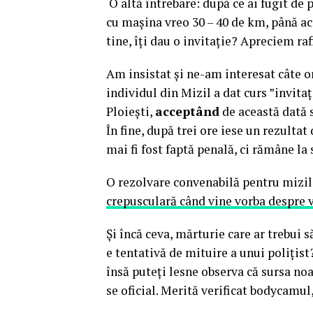
O altă întrebare: după ce ai fugit de 
cu mașina vreo 30 – 40 de km, până acas
tine, îți dau o invitație? Apreciem ra
Am insistat și ne-am interesat câte o
individul din Mizil a dat curs ”invitaț
Ploiești,
acceptând
de această dată s
În fine, după trei ore iese un rezultat 
mai fi fost faptă penală, ci rămâne la
O rezolvare convenabilă pentru mizi
crepusculară când vine vorba despre v
Și încă ceva, mărturie care ar trebui
e tentativă de mituire a unui polițist
însă puteți lesne observa că sursa no
se oficial. Merită verificat bodycamul,