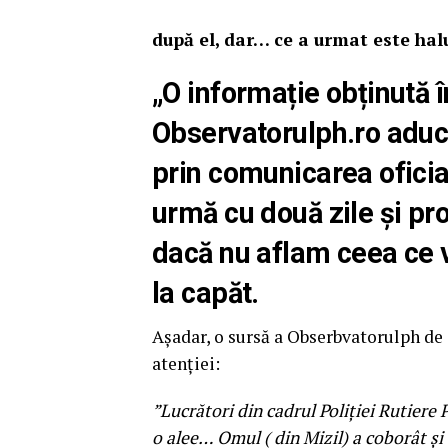
după el, dar… ce a urmat este ha
„O informație obținută î
Observatorulph.ro aduc
prin comunicarea oficia
urmă cu două zile și pro
dacă nu aflam ceea ce v
la capăt.
Așadar, o sursă a Obserbvatorulph de
atenției:
”Lucrători din cadrul Poliției Rutiere 
o alee… Omul ( din Mizil) a coborât și a