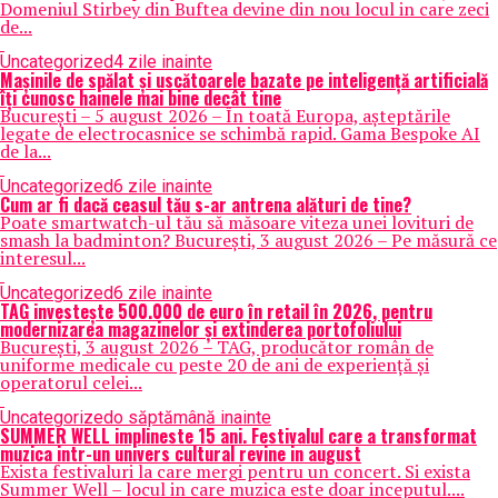
Domeniul Stirbey din Buftea devine din nou locul in care zeci
de...
Uncategorized
4 zile inainte
Mașinile de spălat și uscătoarele bazate pe inteligență artificială
îți cunosc hainele mai bine decât tine
București – 5 august 2026 – În toată Europa, așteptările
legate de electrocasnice se schimbă rapid. Gama Bespoke AI
de la...
Uncategorized
6 zile inainte
Cum ar fi dacă ceasul tău s-ar antrena alături de tine?
Poate smartwatch-ul tău să măsoare viteza unei lovituri de
smash la badminton? București, 3 august 2026 – Pe măsură ce
interesul...
Uncategorized
6 zile inainte
TAG investește 500.000 de euro în retail în 2026, pentru
modernizarea magazinelor și extinderea portofoliului
București, 3 august 2026 – TAG, producător român de
uniforme medicale cu peste 20 de ani de experiență și
operatorul celei...
Uncategorized
o săptămână inainte
SUMMER WELL implineste 15 ani. Festivalul care a transformat
muzica intr-un univers cultural revine in august
Exista festivaluri la care mergi pentru un concert. Si exista
Summer Well – locul in care muzica este doar inceputul....