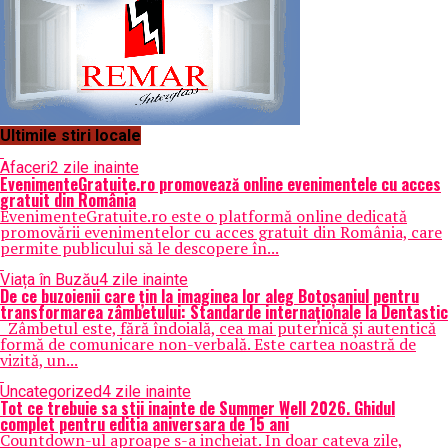
Ultimile stiri locale
Afaceri
2 zile inainte
EvenimenteGratuite.ro promovează online evenimentele cu acces
gratuit din România
EvenimenteGratuite.ro este o platformă online dedicată
promovării evenimentelor cu acces gratuit din România, care
permite publicului să le descopere în...
Viața în Buzău
4 zile inainte
De ce buzoienii care țin la imaginea lor aleg Botoșaniul pentru
transformarea zâmbetului: Standarde internaționale la Dentastic
Zâmbetul este, fără îndoială, cea mai puternică și autentică
formă de comunicare non-verbală. Este cartea noastră de
vizită, un...
Uncategorized
4 zile inainte
Tot ce trebuie sa stii inainte de Summer Well 2026. Ghidul
complet pentru editia aniversara de 15 ani
Countdown-ul aproape s-a incheiat. In doar cateva zile,