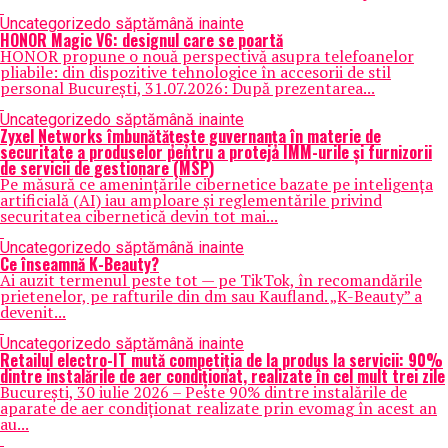
Uncategorized
o săptămână inainte
HONOR Magic V6: designul care se poartă
HONOR propune o nouă perspectivă asupra telefoanelor
pliabile: din dispozitive tehnologice în accesorii de stil
personal București, 31.07.2026: După prezentarea...
Uncategorized
o săptămână inainte
Zyxel Networks îmbunătățește guvernanța în materie de
securitate a produselor pentru a proteja IMM-urile și furnizorii
de servicii de gestionare (MSP)
Pe măsură ce amenințările cibernetice bazate pe inteligența
artificială (AI) iau amploare și reglementările privind
securitatea cibernetică devin tot mai...
Uncategorized
o săptămână inainte
Ce înseamnă K-Beauty?
Ai auzit termenul peste tot — pe TikTok, în recomandările
prietenelor, pe rafturile din dm sau Kaufland. „K-Beauty” a
devenit...
Uncategorized
o săptămână inainte
Retailul electro-IT mută competiția de la produs la servicii: 90%
dintre instalările de aer condiționat, realizate în cel mult trei zile
București, 30 iulie 2026 – Peste 90% dintre instalările de
aparate de aer condiționat realizate prin evomag în acest an
au...