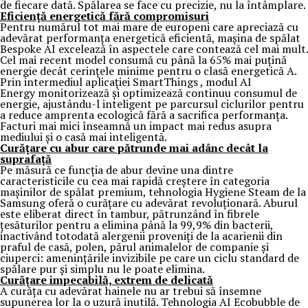
de fiecare dată. Spălarea se face cu precizie, nu la întâmplare.
Eficiență energetică fără compromisuri
Pentru numărul tot mai mare de europeni care apreciază cu
adevărat performanța energetică eficientă, mașina de spălat
Bespoke AI excelează în aspectele care contează cel mai mult.
Cel mai recent model consumă cu până la 65% mai puțină
energie decât cerințele minime pentru o clasă energetică A.
Prin intermediul aplicației SmartThings , modul AI
Energy monitorizează și optimizează continuu consumul de
energie, ajustându-l inteligent pe parcursul ciclurilor pentru
a reduce amprenta ecologică fără a sacrifica performanța.
Facturi mai mici înseamnă un impact mai redus asupra
mediului și o casă mai inteligentă.
Curățare cu abur care pătrunde mai adânc decât la
suprafață
Pe măsură ce funcția de abur devine una dintre
caracteristicile cu cea mai rapidă creștere în categoria
mașinilor de spălat premium, tehnologia Hygiene Steam de la
Samsung oferă o curățare cu adevărat revoluționară. Aburul
este eliberat direct în tambur, pătrunzând în fibrele
țesăturilor pentru a elimina până la 99,9% din bacterii,
inactivând totodată alergenii proveniți de la acarienii din
praful de casă, polen, părul animalelor de companie și
ciuperci: amenințările invizibile pe care un ciclu standard de
spălare pur și simplu nu le poate elimina.
Curățare impecabilă, extrem de delicată
A curăța cu adevărat hainele nu ar trebui să însemne
supunerea lor la o uzură inutilă. Tehnologia AI Ecobubble de