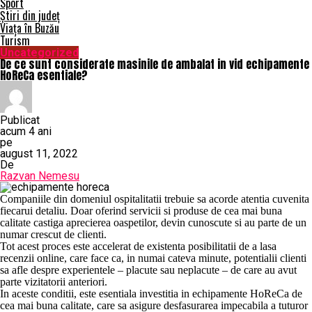
Sport
Știri din județ
Viața în Buzău
Turism
Uncategorized
De ce sunt considerate masinile de ambalat in vid echipamente
HoReCa esentiale?
Publicat
acum 4 ani
pe
august 11, 2022
De
Razvan Nemesu
Companiile din domeniul ospitalitatii trebuie sa acorde atentia cuvenita
fiecarui detaliu. Doar oferind servicii si produse de cea mai buna
calitate castiga aprecierea oaspetilor, devin cunoscute si au parte de un
numar crescut de clienti.
Tot acest proces este accelerat de existenta posibilitatii de a lasa
recenzii online, care face ca, in numai cateva minute, potentialii clienti
sa afle despre experientele – placute sau neplacute – de care au avut
parte vizitatorii anteriori.
In aceste conditii, este esentiala investitia in echipamente HoReCa de
cea mai buna calitate, care sa asigure desfasurarea impecabila a tuturor