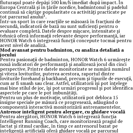
fluturașul poate depăși 500 km/h imediat după impact. În
Europa Centrală și în țările nordice, badmintonul și padelul
continuă să câștige popularitate ca activități practicate pe
tot parcursul anului¹.
Într-un sport în care reacțiile se măsoară în fracțiuni de
secundă, indicatorii de bază nu sunt suficienți pentru o
evaluare completă. Datele despre mișcare, intensitate și
tehnică oferă informații relevante despre performanță, iar
HONOR Watch 6 integrează funcții concepute tocmai pentru
acest nivel de analiză.
Mod avansat pentru badminton, cu analiza detaliată a
jocului
Pentru pasionații de badminton, HONOR Watch 6 urmărește
nouă indicatori de performanță și analizează jocul din cinci
perspective. Printre datele monitorizate se numără numărul
și viteza loviturilor, puterea acestora, raportul dintre
loviturile forehand și backhand, precum și tipurile de execuții,
cum ar fi smash sau clear. Astfel, utilizatorii își pot înțelege
mai bine stilul de joc, își pot urmări progresul și pot identifica
aspectele pe care le pot îmbunătăți.
Pentru un plus de motivație, utilizatorii pot debloca 15
insigne speciale pe măsură ce progresează, adăugând o
componentă interactivă monitorizării antrenamentelor.
Antrenor inteligent pentru alergare, cu ghidare vocală
Pentru alergători, HONOR Watch 6 integrează funcția
Intelligent Running Coach, care monitorizează pragul de
lactat și ritmul cardiac, în timp ce antrenorul bazat pe
inteligență artificială oferă ghidare vocală pe parcursul