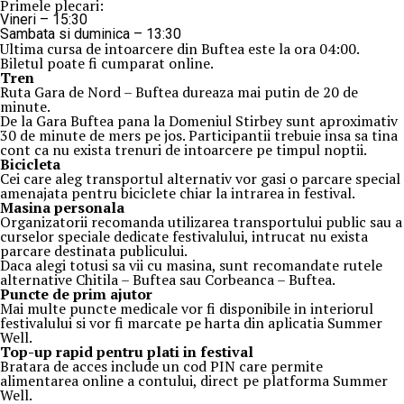
Primele plecari:
Vineri – 15:30
Sambata si duminica – 13:30
Ultima cursa de intoarcere din Buftea este la ora 04:00.
Biletul poate fi cumparat online.
Tren
Ruta Gara de Nord – Buftea dureaza mai putin de 20 de
minute.
De la Gara Buftea pana la Domeniul Stirbey sunt aproximativ
30 de minute de mers pe jos. Participantii trebuie insa sa tina
cont ca nu exista trenuri de intoarcere pe timpul noptii.
Biciclet
a
Cei care aleg transportul alternativ vor gasi o parcare special
amenajata pentru biciclete chiar la intrarea in festival.
Masina
personal
a
Organizatorii recomanda utilizarea transportului public sau a
curselor speciale dedicate festivalului, intrucat nu exista
parcare destinata publicului.
Daca alegi totusi sa vii cu masina, sunt recomandate rutele
alternative Chitila – Buftea sau Corbeanca – Buftea.
Puncte de prim ajutor
Mai multe puncte medicale vor fi disponibile in interiorul
festivalului si vor fi marcate pe harta din aplicatia Summer
Well.
Top-up rapid pentru plati i
n festival
Bratara de acces include un cod PIN care permite
alimentarea online a contului, direct pe platforma Summer
Well.