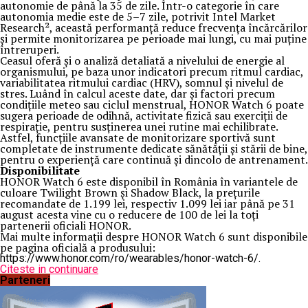
autonomie de până la 35 de zile. Într-o categorie în care
autonomia medie este de 5–7 zile, potrivit Intel Market
Research², această performanță reduce frecvența încărcărilor
și permite monitorizarea pe perioade mai lungi, cu mai puține
întreruperi.
Ceasul oferă și o analiză detaliată a nivelului de energie al
organismului, pe baza unor indicatori precum ritmul cardiac,
variabilitatea ritmului cardiac (HRV), somnul și nivelul de
stres. Luând în calcul aceste date, dar și factori precum
condițiile meteo sau ciclul menstrual, HONOR Watch 6 poate
sugera perioade de odihnă, activitate fizică sau exerciții de
respirație, pentru susținerea unei rutine mai echilibrate.
Astfel, funcțiile avansate de monitorizare sportivă sunt
completate de instrumente dedicate sănătății și stării de bine,
pentru o experiență care continuă și dincolo de antrenament.
Disponibilitate
HONOR Watch 6 este disponibil în România în variantele de
culoare Twilight Brown și Shadow Black, la prețurile
recomandate de 1.199 lei, respectiv 1.099 lei iar până pe 31
august acesta vine cu o reducere de 100 de lei la toți
partenerii oficiali HONOR.
Mai multe informații despre HONOR Watch 6 sunt disponibile
pe pagina oficială a produsului:
https://www.honor.com/ro/wearables/honor-watch-6/.
Citeste in continuare
Parteneri