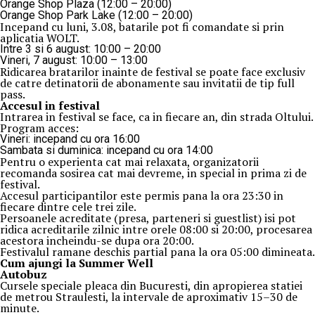
Orange Shop Plaza (12:00 – 20:00)
Orange Shop Park Lake (12:00 – 20:00)
Incepand cu luni, 3.08, batarile pot fi comandate si prin
aplicatia WOLT.
Intre 3 si 6 august: 10:00 – 20:00
Vineri, 7 august: 10:00 – 13:00
Ridicarea bratarilor inainte de festival se poate face exclusiv
de catre detinatorii de abonamente sau invitatii de tip full
pass.
Accesul i
n festival
Intrarea in festival se face, ca in fiecare an, din strada Oltului.
Program acces:
Vineri: incepand cu ora 16:00
Sambata si duminica: incepand cu ora 14:00
Pentru o experienta cat mai relaxata, organizatorii
recomanda sosirea cat mai devreme, in special in prima zi de
festival.
Accesul participantilor este permis pana la ora 23:30 in
fiecare dintre cele trei zile.
Persoanele acreditate (presa, parteneri si guestlist) isi pot
ridica acreditarile zilnic intre orele 08:00 si 20:00, procesarea
acestora incheindu-se dupa ora 20:00.
Festivalul ramane deschis partial pana la ora 05:00 dimineata.
Cum ajungi la Summer Well
Autobuz
Cursele speciale pleaca din Bucuresti, din apropierea statiei
de metrou Straulesti, la intervale de aproximativ 15–30 de
minute.