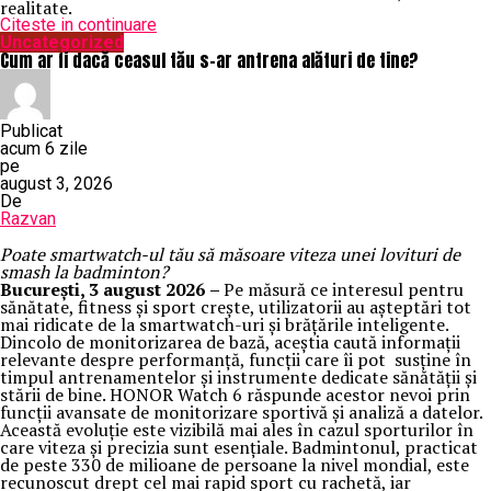
realitate.
Citeste in continuare
Uncategorized
Cum ar fi dacă ceasul tău s-ar antrena alături de tine?
Publicat
acum 6 zile
pe
august 3, 2026
De
Razvan
Poate smartwatch-ul t
ău
să măsoare viteza unei lovituri de
smash la badminton?
București,
3 august 2026
–
Pe măsură ce interesul pentru
sănătate, fitness și sport crește, utilizatorii au așteptări tot
mai ridicate de la smartwatch-uri și brățările inteligente.
Dincolo de monitorizarea de bază, aceștia caută informații
relevante despre performanță, funcții care îi pot susține în
timpul antrenamentelor și instrumente dedicate sănătății și
stării de bine. HONOR Watch 6 răspunde acestor nevoi prin
funcții avansate de monitorizare sportivă și analiză a datelor.
Această evoluție este vizibilă mai ales în cazul sporturilor în
care viteza și precizia sunt esențiale. Badmintonul, practicat
de peste 330 de milioane de persoane la nivel mondial, este
recunoscut drept cel mai rapid sport cu rachetă, iar