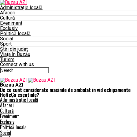
Administrație locală
Afaceri
Cultură
Eveniment
Exclusiv
Politică locală
Social
Sport
Știri din județ
Viața în Buzău
Turism
Connect with us
Buzau AZI
De ce sunt considerate masinile de ambalat in vid echipamente
HoReCa esentiale?
Administrație locală
Afaceri
Cultură
Eveniment
Exclusiv
Politică locală
Social