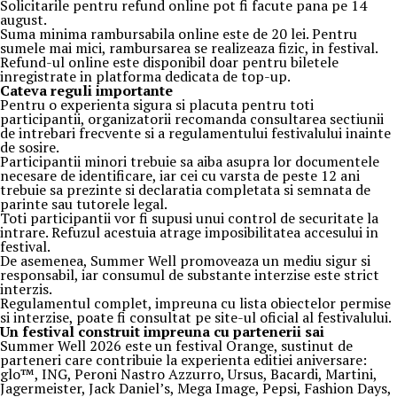
Solicitarile pentru refund online pot fi facute pana pe 14
august.
Suma minima rambursabila online este de 20 lei. Pentru
sumele mai mici, rambursarea se realizeaza fizic, in festival.
Refund-ul online este disponibil doar pentru biletele
inregistrate in platforma dedicata de top-up.
Ca
teva reguli importante
Pentru o experienta sigura si placuta pentru toti
participantii, organizatorii recomanda consultarea sectiunii
de intrebari frecvente si a regulamentului festivalului inainte
de sosire.
Participantii minori trebuie sa aiba asupra lor documentele
necesare de identificare, iar cei cu varsta de peste 12 ani
trebuie sa prezinte si declaratia completata si semnata de
parinte sau tutorele legal.
Toti participantii vor fi supusi unui control de securitate la
intrare. Refuzul acestuia atrage imposibilitatea accesului in
festival.
De asemenea, Summer Well promoveaza un mediu sigur si
responsabil, iar consumul de substante interzise este strict
interzis.
Regulamentul complet, impreuna cu lista obiectelor permise
si interzise, poate fi consultat pe site-ul oficial al festivalului.
Un festival construit
impreuna cu partenerii sai
Summer Well 2026 este un festival Orange, sustinut de
parteneri care contribuie la experienta editiei aniversare:
glo™, ING, Peroni Nastro Azzurro, Ursus, Bacardi, Martini,
Jagermeister, Jack Daniel’s, Mega Image, Pepsi, Fashion Days,