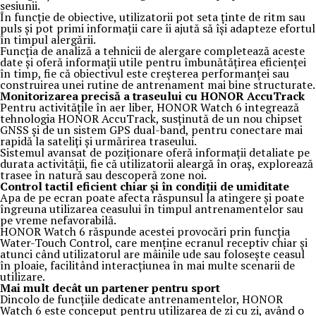
sesiunii.
În funcție de obiective, utilizatorii pot seta ținte de ritm sau
puls și pot primi informații care îi ajută să își adapteze efortul
în timpul alergării.
Funcția de analiză a tehnicii de alergare completează aceste
date și oferă informații utile pentru îmbunătățirea eficienței
în timp, fie că obiectivul este creșterea performanței sau
construirea unei rutine de antrenament mai bine structurate.
Monitorizarea precisă a traseului cu HONOR AccuTrack
Pentru activitățile în aer liber, HONOR Watch 6 integrează
tehnologia HONOR AccuTrack, susținută de un nou chipset
GNSS și de un sistem GPS dual-band, pentru conectare mai
rapidă la sateliți și urmărirea traseului.
Sistemul avansat de poziționare oferă informații detaliate pe
durata activității, fie că utilizatorii aleargă în oraș, explorează
trasee în natură sau descoperă zone noi.
Control tactil eficient chiar și în condiții de umiditate
Apa de pe ecran poate afecta răspunsul la atingere și poate
îngreuna utilizarea ceasului în timpul antrenamentelor sau
pe vreme nefavorabilă.
HONOR Watch 6 răspunde acestei provocări prin funcția
Water-Touch Control, care menține ecranul receptiv chiar și
atunci când utilizatorul are mâinile ude sau folosește ceasul
în ploaie, facilitând interacțiunea în mai multe scenarii de
utilizare.
Mai mult decât un partener pentru sport
Dincolo de funcțiile dedicate antrenamentelor, HONOR
Watch 6 este conceput pentru utilizarea de zi cu zi, având o