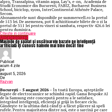
alpro, Transalpina, vitamin aqua, Lay’s, e-on, Academia de
Studii Economice din Bucuresti, FABIZ, Bucharest Business
School, biciclop, syoss, InterContinental Athénée Palace,
Secom.
Abonamentele sunt disponibile pe summerwell.ro la pretul
de 513 lei. De asemenea, pot fi achizitionate bilete de o zi la
pretul de 351 lei pentru vineri si sambata, respectiv 426.6 lei
pentru duminica.
Citeste in continuare
Uncategorized
Mașinile de spălat și uscătoarele bazate pe inteligență
artificială îți cunosc hainele mai bine decât tine
Publicat
acum 4 zile
pe
august 5, 2026
De
Razvan
București – 5 august 2026 –
În toată Europa, așteptările
legate de electrocasnice se schimbă rapid. Gama Bespoke AI
de la Samsung este concepută pentru a le satisface,
integrând inteligență, eficiență și grijă în fiecare ciclu.
Gândește-te la ultima dată când ți-a făcut plăcere să speli
rufele. Pentru majoritatea dintre noi, este o sarcină pe care