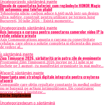
Uncategorized
o săptămână inainte
Dincolo de capacitatea bateriei: cum regândește HONOR Magic
V6 autonomia unui telefon pliabil
Tehnologia siliciu-carbon aduce 6.660 mAh într-un design
ultra-subțire, construit pentru utilizare pe termen lung
București, 30 iulie 2026 – Există momente...
Uncategorized
o săptămână inainte
Axis lanseaza o carcasa pentru conectarea camerelor video IP la
retele celulare private
Axis Communications anunta o carcasa cu conectivitate
celulara, care ofera o solutie completa si eficienta din punct
de vedere al...
o săptămână inainte
Ziua Timișoarei 2026, sărbătorită prin patru zile de evenimente
Programul Zilei Timișoarei 2026 începe pe 31 iulie și se
încheie pe 3 august, cu manifestări organizate în mai multe...
Afaceri
2 săptămâni inainte
Importanța unei strategii digitale integrate pentru creșterea
afacerii
Companiile care obțin rezultate constante în mediul online
nu se bazează pe acțiuni întâmplătoare. Ele construiesc
procese clare și investesc...
Știrile Săptămânii
Uncategorized
acum o săptămână