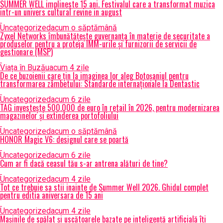
SUMMER WELL implineste 15 ani. Festivalul care a transformat muzica
intr-un univers cultural revine in august
Uncategorized
acum o săptămână
Zyxel Networks îmbunătățește guvernanța în materie de securitate a
produselor pentru a proteja IMM-urile și furnizorii de servicii de
gestionare (MSP)
Viața în Buzău
acum 4 zile
De ce buzoienii care țin la imaginea lor aleg Botoșaniul pentru
transformarea zâmbetului: Standarde internaționale la Dentastic
Uncategorized
acum 6 zile
TAG investește 500.000 de euro în retail în 2026, pentru modernizarea
magazinelor și extinderea portofoliului
Uncategorized
acum o săptămână
HONOR Magic V6: designul care se poartă
Uncategorized
acum 6 zile
Cum ar fi dacă ceasul tău s-ar antrena alături de tine?
Uncategorized
acum 4 zile
Tot ce trebuie sa stii inainte de Summer Well 2026. Ghidul complet
pentru editia aniversara de 15 ani
Uncategorized
acum 4 zile
Mașinile de spălat și uscătoarele bazate pe inteligență artificială îți