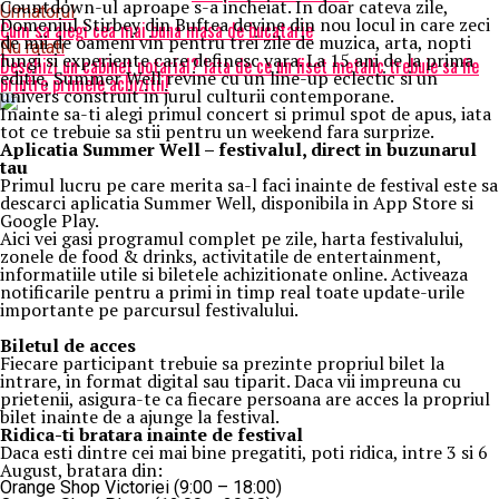
Countdown-ul aproape s-a incheiat. In doar cateva zile,
Urmatorul
Domeniul Stirbey din Buftea devine din nou locul in care zeci
Cum sa alegi cea mai buna masa de bucatarie
de mii de oameni vin pentru trei zile de muzica, arta, nopti
Nu ratati
lungi si experiente care definesc vara. La 15 ani de la prima
Deschizi un cabinet notarial? Iata de ce un fiset metalic trebuie sa fie
editie, Summer Well revine cu un line-up eclectic si un
printre primele achizitii!
univers construit in jurul culturii contemporane.
Inainte sa-ti alegi primul concert si primul spot de apus, iata
tot ce trebuie sa stii pentru un weekend fara surprize.
Aplica
t
ia Summer Well
– festivalul, direct in buzunarul
tau
Primul lucru pe care merita sa-l faci inainte de festival este sa
descarci aplicatia Summer Well, disponibila in App Store si
Google Play.
Aici vei gasi programul complet pe zile, harta festivalului,
zonele de food & drinks, activitatile de entertainment,
informatiile utile si biletele achizitionate online. Activeaza
notificarile pentru a primi in timp real toate update-urile
importante pe parcursul festivalului.
Biletul de acces
Fiecare participant trebuie sa prezinte propriul bilet la
intrare, in format digital sau tiparit. Daca vii impreuna cu
prietenii, asigura-te ca fiecare persoana are acces la propriul
bilet inainte de a ajunge la festival.
Ridica-t
i br
at
ara
inainte de festival
Daca esti dintre cei mai bine pregatiti, poti ridica, intre 3 si 6
August, bratara din:
Orange Shop Victoriei (9:00 – 18:00)