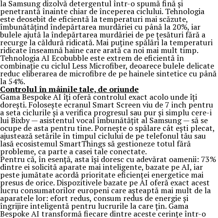
la Samsung dizolvă detergentul într-o spumă fină și
penetrantă înainte chiar de începerea ciclului. Tehnologia
este deosebit de eficientă la temperaturi mai scăzute,
îmbunătățind îndepărtarea murdăriei cu până la 20%, iar
bulele ajută la îndepărtarea murdăriei de pe țesături fără a
recurge la căldură ridicată. Mai puține spălări la temperaturi
ridicate înseamnă haine care arată ca noi mai mult timp.
Tehnologia AI Ecobubble este extrem de eficientă în
combinație cu ciclul Less Microfiber, deoarece bulele delicate
reduc eliberarea de microfibre de pe hainele sintetice cu până
la 54%.
Controlul în mâinile tale, de oriunde
Gama Bespoke AI îți oferă controlul exact acolo unde îți
dorești. Folosește ecranul Smart Screen viu de 7 inch pentru
a seta ciclurile și a verifica progresul sau pur și simplu cere-i
lui Bixby — asistentul vocal îmbunătățit al Samsung — să se
ocupe de asta pentru tine. Pornește o spălare cât ești plecat,
ajustează setările în timpul ciclului de pe telefonul tău sau
lasă ecosistemul SmartThings să gestioneze totul fără
probleme, ca parte a casei tale conectate.
Pentru că, în esență, asta își doresc cu adevărat oamenii: 73%
dintre ei solicită aparate mai inteligente, bazate pe AI, iar
peste jumătate acordă prioritate eficienței energetice mai
presus de orice. Dispozitivele bazate pe AI oferă exact acest
lucru consumatorilor europeni care așteaptă mai mult de la
aparatele lor: efort redus, consum redus de energie și
îngrijire inteligentă pentru lucrurile la care țin. Gama
Bespoke AI transformă fiecare dintre aceste cerințe într-o