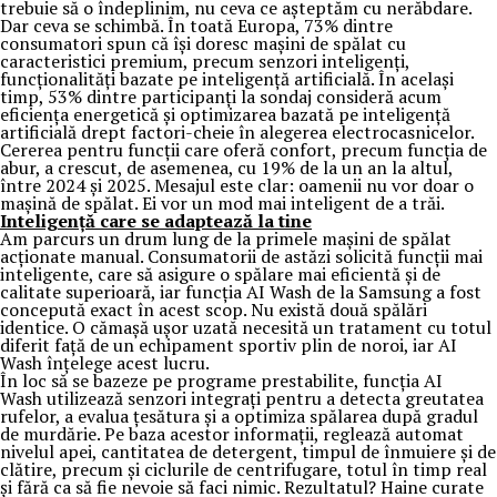
trebuie să o îndeplinim, nu ceva ce așteptăm cu nerăbdare.
Dar ceva se schimbă. În toată Europa, 73% dintre
consumatori spun că își doresc mașini de spălat cu
caracteristici premium, precum senzori inteligenți,
funcționalități bazate pe inteligență artificială. În același
timp, 53% dintre participanți la sondaj consideră acum
eficiența energetică și optimizarea bazată pe inteligență
artificială drept factori-cheie în alegerea electrocasnicelor.
Cererea pentru funcții care oferă confort, precum funcția de
abur, a crescut, de asemenea, cu 19% de la un an la altul,
între 2024 și 2025. Mesajul este clar: oamenii nu vor doar o
mașină de spălat. Ei vor un mod mai inteligent de a trăi.
Inteligență care se adaptează la tine
Am parcurs un drum lung de la primele mașini de spălat
acționate manual. Consumatorii de astăzi solicită funcții mai
inteligente, care să asigure o spălare mai eficientă și de
calitate superioară, iar funcția AI Wash de la Samsung a fost
concepută exact în acest scop. Nu există două spălări
identice. O cămașă ușor uzată necesită un tratament cu totul
diferit față de un echipament sportiv plin de noroi, iar AI
Wash înțelege acest lucru.
În loc să se bazeze pe programe prestabilite, funcția AI
Wash utilizează senzori integrați pentru a detecta greutatea
rufelor, a evalua țesătura și a optimiza spălarea după gradul
de murdărie. Pe baza acestor informații, reglează automat
nivelul apei, cantitatea de detergent, timpul de înmuiere și de
clătire, precum și ciclurile de centrifugare, totul în timp real
și fără ca să fie nevoie să faci nimic. Rezultatul? Haine curate