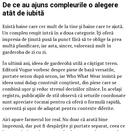
De ce au ajuns compleurile o alegere
atât de iubită
Există haine care cer mult de la tine și haine care te ajută.
Un compleu reușit intră în a doua categorie. Îți oferă
impresia de ținută pusă la punct fără să te oblige la prea
multă planificare, iar asta, sincer, valorează mult în
garderoba de zi cu zi.
În ultimii ani, ideea de garderobă utilă a câștigat teren.
Editorii Vogue vorbesc despre piese de bază versatile,
purtate sezon după sezon, iar Who What Wear insistă pe
ideea unui dulap construit conștient, din piese care se
combină ușor și reduc stresul deciziilor zilnice. În același
registru, publicațiile de stil observă că seturile coordonate
sunt apreciate tocmai pentru că oferă o formulă rapidă,
coerentă și ușor de adaptat pentru contexte diferite.
Aici apare farmecul lor real. Nu doar că arată bine
împreună, dar pot fi despărțite și purtate separat, ceea ce