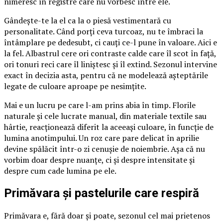
nimeresc în registre care nu vorbesc între ele.
Gândește-te la el ca la o piesă vestimentară cu
personalitate. Când porți ceva turcoaz, nu te îmbraci la
întâmplare pe dedesubt, ci cauți ce-l pune în valoare. Aici e
la fel. Albastrul cere ori contraste calde care îl scot în față,
ori tonuri reci care îl liniștesc și îl extind. Sezonul intervine
exact în decizia asta, pentru că ne modelează așteptările
legate de culoare aproape pe nesimțite.
Mai e un lucru pe care l-am prins abia în timp. Florile
naturale și cele lucrate manual, din materiale textile sau
hârtie, reacționează diferit la aceeași culoare, în funcție de
lumina anotimpului. Un roz care pare delicat în aprilie
devine spălăcit într-o zi cenușie de noiembrie. Așa că nu
vorbim doar despre nuanțe, ci și despre intensitate și
despre cum cade lumina pe ele.
Primăvara și pastelurile care respiră
Primăvara e, fără doar și poate, sezonul cel mai prietenos