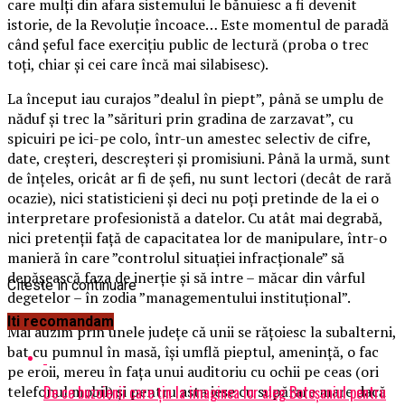
care mulți din afara sistemului le bănuiesc a fi devenit
istorie, de la Revoluție încoace… Este momentul de paradă
când șeful face exercițiu public de lectură (proba o trec
toți, chiar și cei care încă mai silabisesc).
La început iau curajos ”dealul în piept”, până se umplu de
năduf și trec la ”sărituri prin gradina de zarzavat”, cu
spicuiri pe ici-pe colo, într-un amestec selectiv de cifre,
date, creșteri, descreșteri și promisiuni. Până la urmă, sunt
de înțeles, oricât ar fi de șefi, nu sunt lectori (decât de rară
ocazie), nici statisticieni și deci nu poți pretinde de la ei o
interpretare profesionistă a datelor. Cu atât mai degrabă,
nici pretenții față de capacitatea lor de manipulare, într-o
manieră în care ”controlul situației infracționale” să
depășească faza de inerție și să intre – măcar din vârful
Citeste in continuare
degetelor – în zodia ”managementului instituțional”.
Iti recomandam
Mai auzim prin unele județe că unii se rățoiesc la subalterni,
bat cu pumnul în masă, își umflă pieptul, amenință, o fac
pe eroii, mereu în fața unui auditoriu cu ochii pe ceas (ori
De ce buzoienii care țin la imaginea lor aleg Botoșaniul pentru
telefonul mobil) și pentru asta iese cu supărare mare dacă