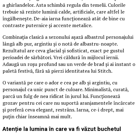
a ghirlandelor. Asta schimbă regula din temelii. Culorile
trebuie să reziste luminii calde, artificiale, care altfel le
îngălbenește. De-aia iarna funcționează atât de bine cu
contraste puternice și accente metalice.
Combinația clasică a sezonului așază albastrul personajului
lângă alb pur, argintiu și o notă de albastru-noapte.
Rezultatul are ceva glacial și sofisticat, exact pe gustul
perioadei de sărbători. Vrei căldură în mijlocul iernii.
Adaugă un roșu profund sau un verde de brad și ai instant o
paletă festivă, fără să pierzi identitatea lui Stitch.
O variantă pe care o ador e cea pe alb și argintiu, cu
personajul ca unic punct de culoare. Minimalistă, curată,
parcă un fulg de nea ridicat în jurul lui. Funcționează
grozav pentru cei care nu suportă aranjamentele încărcate
și preferă ceva elegant, restrâns. Iarna, ce-i drept, mai
puțin chiar înseamnă mai mult.
Atenție la lumina în care va fi văzut buchetul