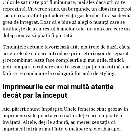
Culorile saturate pot fi minunate, mai ales dacă știi că te
reprezintă. Un verde stins, un burgundy, un albastru petrol
sau un roz prăfuit pot aduce viață garderobei fără să devină
greu de integrat. Doar că e bine să alegi o nuanță care se
întâlnește deja cu restul hainelor tale, nu una care cere un
dulap nou ca să poată fi purtată.
Tendințele actuale favorizează atât neutrele de bază, cât și
accentele de culoare introduse prin seturi ușor de separat
și recombinat. Asta face compleurile și mai utile, fiindcă
poți cumpăra o culoare care te scoate puțin din rutină, dar
fără să te condamne la o singură formulă de styling.
Imprimeurile cer mai multă atenție
decât par la început
Aici părerile sunt împărțite. Unele femei se simt grozav în
imprimeuri și le poartă cu o naturalețe care nu poate fi
învățată. Altele, deși le admiră, au mereu senzația că
imprimeul intră primul într-o încăpere și ele abia apoi.