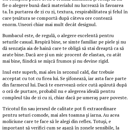
fie o alegere bună dacă materialul nu lucrează în favoarea
ta. În purtarea de zi cu zi, textura, respirabilitatea și felul în
care țesătura se comportă după câteva ore contează
enorm. Uneori chiar mai mult decât designul.
Bumbacul este, de regulă, o alegere excelentă pentru
seturile casual. Respiră bine, se simte familiar pe piele și nu
dă senzația aia de haină care te obligă să stai dreaptă ca să
arate bine. Dacă are și un mic procent de elastan, cu atât
mai bine, fiindcă se mișcă frumos și nu devine rigid.
Inul este superb, mai ales în sezonul cald, dar trebuie
acceptat cu tot cu firea lui. Se șifonează, iar asta face parte
din farmecul lui. Dacă te enervează orice cută apărută după
o oră de purtare, probabil nu e alegerea ideală pentru
compleul tău de zi cu zi, chiar dacă pe umeraș pare poveste.
Tricotul fin sau jerseul de calitate pot fi extraordinare
pentru seturi comode, mai ales toamna și iarna. Au acea
moliciune care te face să le alegi din reflex. Totuși, e
important să verifici cum se așază în zonele sensibile, la