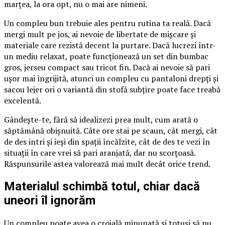
marțea, la ora opt, nu o mai are nimeni.
Un compleu bun trebuie ales pentru rutina ta reală. Dacă
mergi mult pe jos, ai nevoie de libertate de mișcare și
materiale care rezistă decent la purtare. Dacă lucrezi într-
un mediu relaxat, poate funcționează un set din bumbac
gros, jerseu compact sau tricot fin. Dacă ai nevoie să pari
ușor mai îngrijită, atunci un compleu cu pantaloni drepți și
sacou lejer ori o variantă din stofă subțire poate face treabă
excelentă.
Gândește-te, fără să idealizezi prea mult, cum arată o
săptămână obișnuită. Câte ore stai pe scaun, cât mergi, cât
de des intri și ieși din spații încălzite, cât de des te vezi în
situații în care vrei să pari aranjată, dar nu scorțoasă.
Răspunsurile astea valorează mai mult decât orice trend.
Materialul schimbă totul, chiar dacă
uneori îl ignorăm
Un compleu poate avea o croială minunată și totuși să nu