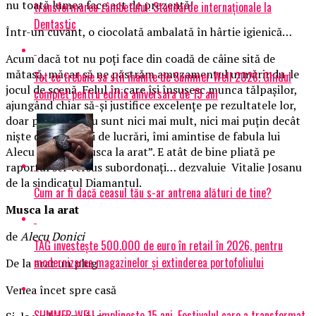
nu toată lumea face act de prezență!
transformarea zâmbetului: Standarde internaționale la
Dentastic
Într-un cuvânt, o ciocolată ambalată în hârtie igienică…
Acum dacă tot nu poți face din coadă de câine sită de
mătasă, măcar să ne păstrăm amuzamentul urmărindu-le
Tot ce trebuie sa stii inainte de Summer Well 2026. Ghidul
jocul de scenă. Felul în care își însușesc munca tălpașilor,
complet pentru editia aniversara de 15 ani
ajungând chiar să-și justifice excelențe pe rezultatele lor,
doar pentru că nu sunt nici mai mult, nici mai puțin decât
niște distribuitori de lucrări, îmi amintise de fabula lui
Alecu Donici, ”Musca la arat”. E atât de bine pliată pe
raportul sef versus subordonați… dezvaluie Vitalie Josanu
de la sindicatul Diamantul.
Cum ar fi dacă ceasul tău s-ar antrena alături de tine?
Musca la arat
de
Alecu Donici
TAG investește 500.000 de euro în retail în 2026, pentru
modernizarea magazinelor și extinderea portofoliului
De la arat un plug
Venea încet spre casă
SUMMER WELL implineste 15 ani. Festivalul care a transformat