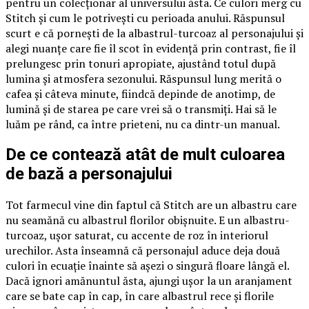
pentru un colecționar al universului ăsta. Ce culori merg cu
Stitch și cum le potrivești cu perioada anului. Răspunsul
scurt e că pornești de la albastrul-turcoaz al personajului și
alegi nuanțe care fie îl scot în evidență prin contrast, fie îl
prelungesc prin tonuri apropiate, ajustând totul după
lumina și atmosfera sezonului. Răspunsul lung merită o
cafea și câteva minute, fiindcă depinde de anotimp, de
lumină și de starea pe care vrei să o transmiți. Hai să le
luăm pe rând, ca între prieteni, nu ca dintr-un manual.
De ce contează atât de mult culoarea
de bază a personajului
Tot farmecul vine din faptul că Stitch are un albastru care
nu seamănă cu albastrul florilor obișnuite. E un albastru-
turcoaz, ușor saturat, cu accente de roz în interiorul
urechilor. Asta înseamnă că personajul aduce deja două
culori în ecuație înainte să așezi o singură floare lângă el.
Dacă ignori amănuntul ăsta, ajungi ușor la un aranjament
care se bate cap în cap, în care albastrul rece și florile