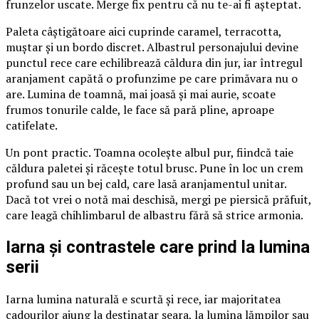
frunzelor uscate. Merge fix pentru că nu te-ai fi așteptat.
Paleta câștigătoare aici cuprinde caramel, terracotta,
muștar și un bordo discret. Albastrul personajului devine
punctul rece care echilibrează căldura din jur, iar întregul
aranjament capătă o profunzime pe care primăvara nu o
are. Lumina de toamnă, mai joasă și mai aurie, scoate
frumos tonurile calde, le face să pară pline, aproape
catifelate.
Un pont practic. Toamna ocolește albul pur, fiindcă taie
căldura paletei și răcește totul brusc. Pune în loc un crem
profund sau un bej cald, care lasă aranjamentul unitar.
Dacă tot vrei o notă mai deschisă, mergi pe piersică prăfuit,
care leagă chihlimbarul de albastru fără să strice armonia.
Iarna și contrastele care prind la lumina
serii
Iarna lumina naturală e scurtă și rece, iar majoritatea
cadourilor ajung la destinatar seara, la lumina lămpilor sau