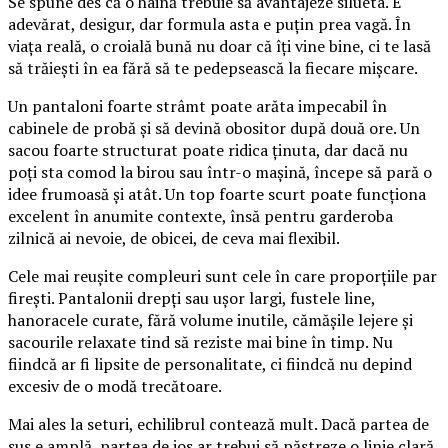
Se spune des că o haină trebuie să avantajeze silueta. E
adevărat, desigur, dar formula asta e puțin prea vagă. În
viața reală, o croială bună nu doar că îți vine bine, ci te lasă
să trăiești în ea fără să te pedepsească la fiecare mișcare.
Un pantaloni foarte strâmt poate arăta impecabil în
cabinele de probă și să devină obositor după două ore. Un
sacou foarte structurat poate ridica ținuta, dar dacă nu
poți sta comod la birou sau într-o mașină, începe să pară o
idee frumoasă și atât. Un top foarte scurt poate funcționa
excelent în anumite contexte, însă pentru garderoba
zilnică ai nevoie, de obicei, de ceva mai flexibil.
Cele mai reușite compleuri sunt cele în care proporțiile par
firești. Pantalonii drepți sau ușor largi, fustele line,
hanoracele curate, fără volume inutile, cămășile lejere și
sacourile relaxate tind să reziste mai bine în timp. Nu
fiindcă ar fi lipsite de personalitate, ci fiindcă nu depind
excesiv de o modă trecătoare.
Mai ales la seturi, echilibrul contează mult. Dacă partea de
sus e amplă, partea de jos ar trebui să păstreze o linie clară.