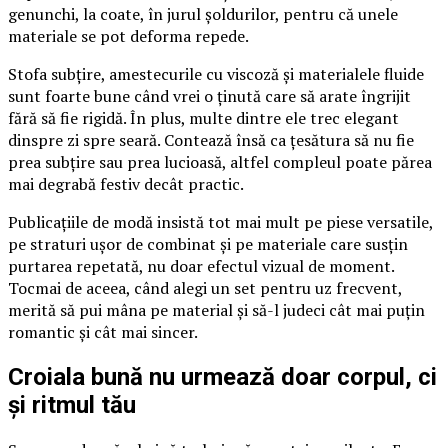
genunchi, la coate, în jurul șoldurilor, pentru că unele
materiale se pot deforma repede.
Stofa subțire, amestecurile cu viscoză și materialele fluide
sunt foarte bune când vrei o ținută care să arate îngrijit
fără să fie rigidă. În plus, multe dintre ele trec elegant
dinspre zi spre seară. Contează însă ca țesătura să nu fie
prea subțire sau prea lucioasă, altfel compleul poate părea
mai degrabă festiv decât practic.
Publicațiile de modă insistă tot mai mult pe piese versatile,
pe straturi ușor de combinat și pe materiale care susțin
purtarea repetată, nu doar efectul vizual de moment.
Tocmai de aceea, când alegi un set pentru uz frecvent,
merită să pui mâna pe material și să-l judeci cât mai puțin
romantic și cât mai sincer.
Croiala bună nu urmează doar corpul, ci
și ritmul tău