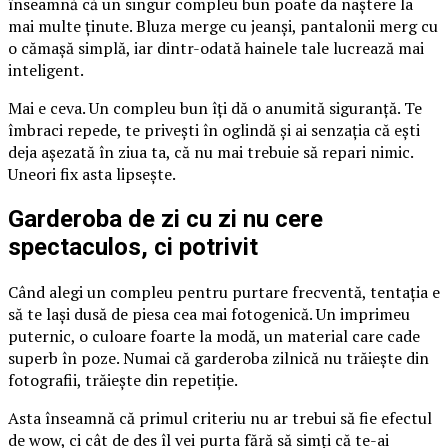
înseamnă că un singur compleu bun poate da naștere la
mai multe ținute. Bluza merge cu jeanși, pantalonii merg cu
o cămașă simplă, iar dintr-odată hainele tale lucrează mai
inteligent.
Mai e ceva. Un compleu bun îți dă o anumită siguranță. Te
îmbraci repede, te privești în oglindă și ai senzația că ești
deja așezată în ziua ta, că nu mai trebuie să repari nimic.
Uneori fix asta lipsește.
Garderoba de zi cu zi nu cere
spectaculos, ci potrivit
Când alegi un compleu pentru purtare frecventă, tentația e
să te lași dusă de piesa cea mai fotogenică. Un imprimeu
puternic, o culoare foarte la modă, un material care cade
superb în poze. Numai că garderoba zilnică nu trăiește din
fotografii, trăiește din repetiție.
Asta înseamnă că primul criteriu nu ar trebui să fie efectul
de wow, ci cât de des îl vei purta fără să simți că te-ai