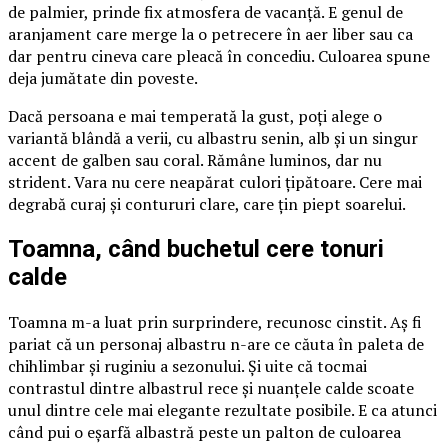
de palmier, prinde fix atmosfera de vacanță. E genul de
aranjament care merge la o petrecere în aer liber sau ca
dar pentru cineva care pleacă în concediu. Culoarea spune
deja jumătate din poveste.
Dacă persoana e mai temperată la gust, poți alege o
variantă blândă a verii, cu albastru senin, alb și un singur
accent de galben sau coral. Rămâne luminos, dar nu
strident. Vara nu cere neapărat culori țipătoare. Cere mai
degrabă curaj și contururi clare, care țin piept soarelui.
Toamna, când buchetul cere tonuri
calde
Toamna m-a luat prin surprindere, recunosc cinstit. Aș fi
pariat că un personaj albastru n-are ce căuta în paleta de
chihlimbar și ruginiu a sezonului. Și uite că tocmai
contrastul dintre albastrul rece și nuanțele calde scoate
unul dintre cele mai elegante rezultate posibile. E ca atunci
când pui o eșarfă albastră peste un palton de culoarea