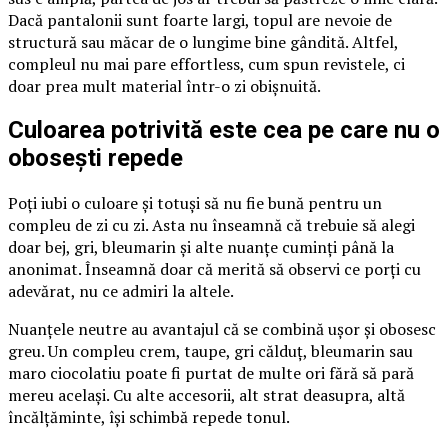
Dacă pantalonii sunt foarte largi, topul are nevoie de
structură sau măcar de o lungime bine gândită. Altfel,
compleul nu mai pare effortless, cum spun revistele, ci
doar prea mult material într-o zi obișnuită.
Culoarea potrivită este cea pe care nu o
obosești repede
Poți iubi o culoare și totuși să nu fie bună pentru un
compleu de zi cu zi. Asta nu înseamnă că trebuie să alegi
doar bej, gri, bleumarin și alte nuanțe cuminți până la
anonimat. Înseamnă doar că merită să observi ce porți cu
adevărat, nu ce admiri la altele.
Nuanțele neutre au avantajul că se combină ușor și obosesc
greu. Un compleu crem, taupe, gri călduț, bleumarin sau
maro ciocolatiu poate fi purtat de multe ori fără să pară
mereu același. Cu alte accesorii, alt strat deasupra, altă
încălțăminte, își schimbă repede tonul.