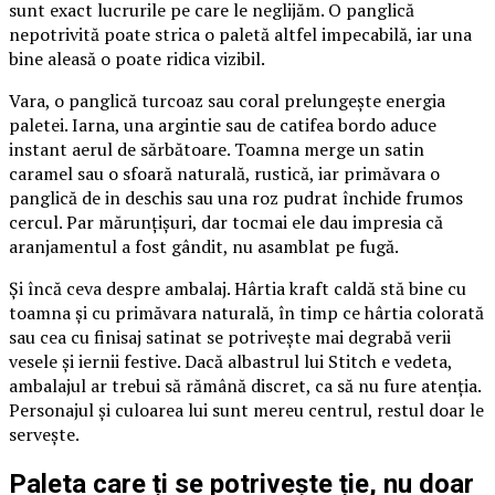
sunt exact lucrurile pe care le neglijăm. O panglică
nepotrivită poate strica o paletă altfel impecabilă, iar una
bine aleasă o poate ridica vizibil.
Vara, o panglică turcoaz sau coral prelungește energia
paletei. Iarna, una argintie sau de catifea bordo aduce
instant aerul de sărbătoare. Toamna merge un satin
caramel sau o sfoară naturală, rustică, iar primăvara o
panglică de in deschis sau una roz pudrat închide frumos
cercul. Par mărunțișuri, dar tocmai ele dau impresia că
aranjamentul a fost gândit, nu asamblat pe fugă.
Și încă ceva despre ambalaj. Hârtia kraft caldă stă bine cu
toamna și cu primăvara naturală, în timp ce hârtia colorată
sau cea cu finisaj satinat se potrivește mai degrabă verii
vesele și iernii festive. Dacă albastrul lui Stitch e vedeta,
ambalajul ar trebui să rămână discret, ca să nu fure atenția.
Personajul și culoarea lui sunt mereu centrul, restul doar le
servește.
Paleta care ți se potrivește ție, nu doar