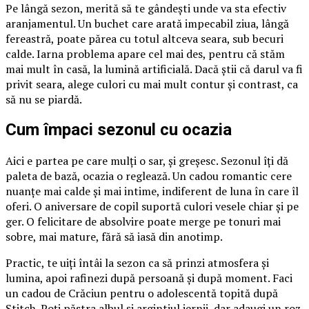
Pe lângă sezon, merită să te gândești unde va sta efectiv
aranjamentul. Un buchet care arată impecabil ziua, lângă
fereastră, poate părea cu totul altceva seara, sub becuri
calde. Iarna problema apare cel mai des, pentru că stăm
mai mult în casă, la lumină artificială. Dacă știi că darul va fi
privit seara, alege culori cu mai mult contur și contrast, ca
să nu se piardă.
Cum împaci sezonul cu ocazia
Aici e partea pe care mulți o sar, și greșesc. Sezonul îți dă
paleta de bază, ocazia o reglează. Un cadou romantic cere
nuanțe mai calde și mai intime, indiferent de luna în care îl
oferi. O aniversare de copil suportă culori vesele chiar și pe
ger. O felicitare de absolvire poate merge pe tonuri mai
sobre, mai mature, fără să iasă din anotimp.
Practic, te uiți întâi la sezon ca să prinzi atmosfera și
lumina, apoi rafinezi după persoană și după moment. Faci
un cadou de Crăciun pentru o adolescentă topită după
Stitch. Poți păstra albul și argintiul iernii, dar adaugi un roz