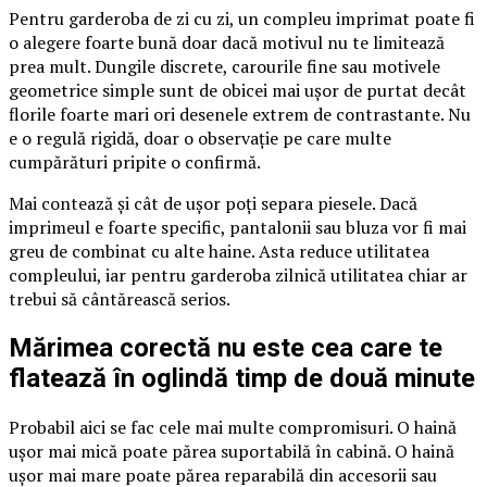
Pentru garderoba de zi cu zi, un compleu imprimat poate fi
o alegere foarte bună doar dacă motivul nu te limitează
prea mult. Dungile discrete, carourile fine sau motivele
geometrice simple sunt de obicei mai ușor de purtat decât
florile foarte mari ori desenele extrem de contrastante. Nu
e o regulă rigidă, doar o observație pe care multe
cumpărături pripite o confirmă.
Mai contează și cât de ușor poți separa piesele. Dacă
imprimeul e foarte specific, pantalonii sau bluza vor fi mai
greu de combinat cu alte haine. Asta reduce utilitatea
compleului, iar pentru garderoba zilnică utilitatea chiar ar
trebui să cântărească serios.
Mărimea corectă nu este cea care te
flatează în oglindă timp de două minute
Probabil aici se fac cele mai multe compromisuri. O haină
ușor mai mică poate părea suportabilă în cabină. O haină
ușor mai mare poate părea reparabilă din accesorii sau