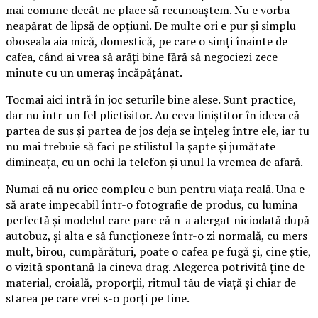
mai comune decât ne place să recunoaștem. Nu e vorba
neapărat de lipsă de opțiuni. De multe ori e pur și simplu
oboseala aia mică, domestică, pe care o simți înainte de
cafea, când ai vrea să arăți bine fără să negociezi zece
minute cu un umeraș încăpățânat.
Tocmai aici intră în joc seturile bine alese. Sunt practice,
dar nu într-un fel plictisitor. Au ceva liniștitor în ideea că
partea de sus și partea de jos deja se înțeleg între ele, iar tu
nu mai trebuie să faci pe stilistul la șapte și jumătate
dimineața, cu un ochi la telefon și unul la vremea de afară.
Numai că nu orice compleu e bun pentru viața reală. Una e
să arate impecabil într-o fotografie de produs, cu lumina
perfectă și modelul care pare că n-a alergat niciodată după
autobuz, și alta e să funcționeze într-o zi normală, cu mers
mult, birou, cumpărături, poate o cafea pe fugă și, cine știe,
o vizită spontană la cineva drag. Alegerea potrivită ține de
material, croială, proporții, ritmul tău de viață și chiar de
starea pe care vrei s-o porți pe tine.