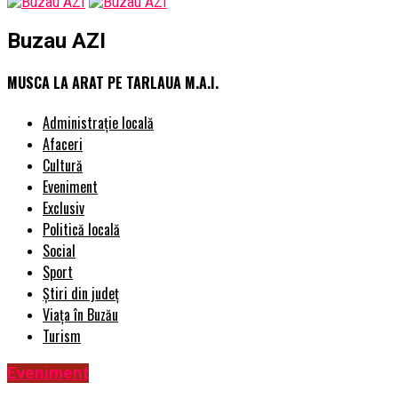
Buzau AZI
MUSCA LA ARAT PE TARLAUA M.A.I.
Administrație locală
Afaceri
Cultură
Eveniment
Exclusiv
Politică locală
Social
Sport
Știri din județ
Viața în Buzău
Turism
Eveniment