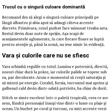
Trucul cu o singură culoare dominantă
Recomand des să alegi o singură culoare principală pe
lângă albastru și abia apoi să adaugi câteva accente
discrete. Primăvara, rozul pudrat face minunat treaba asta.
Restul devin doar note de sprijin. Așa scapi de
aranjamentele aglomerate, în care fiecare floare se luptă
pentru atenție și, până la urmă, nu iese nimic în evidență.
Vara și culorile care nu se sfiesc
Vara schimbă regulile cu totul. Lumina e puternică, directă,
uneori chiar dură la prânz, iar culorile palide se topesc sub
ea, par decolorate. Acum e momentul să crești saturația și
să mizezi pe energie. Coralul, fucsia, turcoazul mai aprins și
galbenul cald devin dintr-odată potrivite, ba chiar de dorit.
Stitch se simte excelent într-o paletă tropicală, ceea ce are
sens, fiindcă personajul însuși vine dintr-o lume cu plaje și
ocean. Un buchet pe coral și turcoaz, cu mici accente verzi