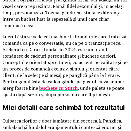
vesel care o reprezintă. Rămâi fidel sezonului și, în același
timp, personalizezi. Tocmai gândirea asta face diferența
între un buchet luat la repezeală și unul care chiar
comunică ceva.
Lucrul ăsta se vede cel mai bine la brandurile care tratează
comanda ca pe o conversație, nu ca pe o tranzacție rece.
Atelierul cu Daruri, fondat în 2024, este un brand
românesc de cadouri personalizate și buchete de flori.
Conceptul e orientat spre tineri, cu accent pe calitate și pe
un proces de comandă exclusiv, simplu și orientat către
client, de la selecție și mesaj pe panglică până la livrare.
Pentru genul ăsta de cadou gândit pe gustul cuiva anume
merg foarte bine
buchete cu Stitch
, unde paleta se poate
ajusta după sezon și după persoana care îl primește.
Mici detalii care schimbă tot rezultatul
Culoarea florilor e doar jumătate din socoteală. Panglica,
ambalajul și fundalul aranjamentului contează enorm, și