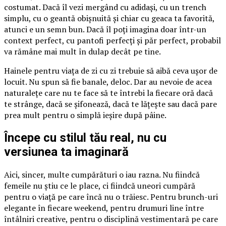
costumat. Dacă îl vezi mergând cu adidași, cu un trench
simplu, cu o geantă obișnuită și chiar cu geaca ta favorită,
atunci e un semn bun. Dacă îl poți imagina doar într-un
context perfect, cu pantofi perfecți și păr perfect, probabil
va rămâne mai mult în dulap decât pe tine.
Hainele pentru viața de zi cu zi trebuie să aibă ceva ușor de
locuit. Nu spun să fie banale, deloc. Dar au nevoie de acea
naturalețe care nu te face să te întrebi la fiecare oră dacă
te strânge, dacă se șifonează, dacă te lățește sau dacă pare
prea mult pentru o simplă ieșire după pâine.
Începe cu stilul tău real, nu cu
versiunea ta imaginară
Aici, sincer, multe cumpărături o iau razna. Nu fiindcă
femeile nu știu ce le place, ci fiindcă uneori cumpără
pentru o viață pe care încă nu o trăiesc. Pentru brunch-uri
elegante în fiecare weekend, pentru drumuri line între
întâlniri creative, pentru o disciplină vestimentară pe care