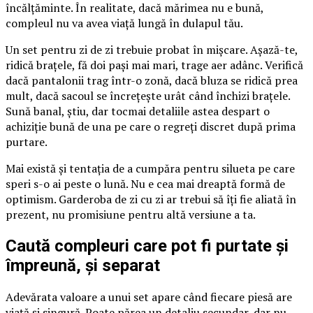
încălțăminte. În realitate, dacă mărimea nu e bună,
compleul nu va avea viață lungă în dulapul tău.
Un set pentru zi de zi trebuie probat în mișcare. Așază-te,
ridică brațele, fă doi pași mai mari, trage aer adânc. Verifică
dacă pantalonii trag într-o zonă, dacă bluza se ridică prea
mult, dacă sacoul se încrețește urât când închizi brațele.
Sună banal, știu, dar tocmai detaliile astea despart o
achiziție bună de una pe care o regreți discret după prima
purtare.
Mai există și tentația de a cumpăra pentru silueta pe care
speri s-o ai peste o lună. Nu e cea mai dreaptă formă de
optimism. Garderoba de zi cu zi ar trebui să îți fie aliată în
prezent, nu promisiune pentru altă versiune a ta.
Caută compleuri care pot fi purtate și
împreună, și separat
Adevărata valoare a unui set apare când fiecare piesă are
viață și singură. Poate părea un detaliu secundar, dar nu