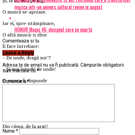
Şi, la un bou pe jug,
muzica intr-un univers cultural revine in august
O muscă se-aşezase.
Iar ei, spre-ntâmpinare,
HONOR Magic V6: designul care se poartă
O altă muscă-n zbor
Comenteaza si tu
Îi face întrebare:
Leave a Reply
– De unde, dragă sor’?
Adresa ta de email nu va fi publicată.
Câmpurile obligatorii
– Şi mai întrebi de unde!
sunt marcate cu
*
Ei musca îi răspunde
Comentariu
*
C-un aer supărat.
Au nu pricepi ce facem?
Nu vezi că noi ne-ntoarcem
Din câmp, de la arat!
Nume
*