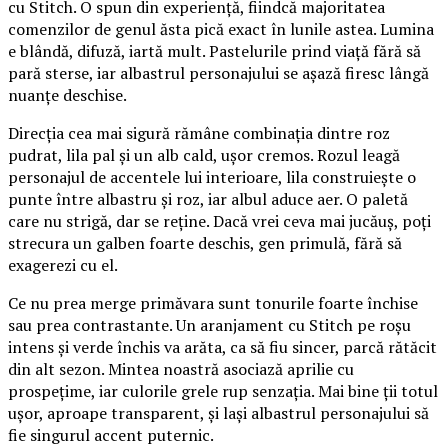
cu Stitch. O spun din experiență, fiindcă majoritatea
comenzilor de genul ăsta pică exact în lunile astea. Lumina
e blândă, difuză, iartă mult. Pastelurile prind viață fără să
pară sterse, iar albastrul personajului se așază firesc lângă
nuanțe deschise.
Direcția cea mai sigură rămâne combinația dintre roz
pudrat, lila pal și un alb cald, ușor cremos. Rozul leagă
personajul de accentele lui interioare, lila construiește o
punte între albastru și roz, iar albul aduce aer. O paletă
care nu strigă, dar se reține. Dacă vrei ceva mai jucăuș, poți
strecura un galben foarte deschis, gen primulă, fără să
exagerezi cu el.
Ce nu prea merge primăvara sunt tonurile foarte închise
sau prea contrastante. Un aranjament cu Stitch pe roșu
intens și verde închis va arăta, ca să fiu sincer, parcă rătăcit
din alt sezon. Mintea noastră asociază aprilie cu
prospețime, iar culorile grele rup senzația. Mai bine ții totul
ușor, aproape transparent, și lași albastrul personajului să
fie singurul accent puternic.