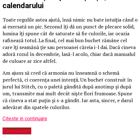
calendarului
Toate regulile astea ajută, însă nimic nu bate intuiția când o
ai exersată un pic. Sezonul îți dă un punct de plecare solid,
lumina îți spune cât de saturate să fie culorile, iar ocazia
rafinează totul. La final, cel mai bun buchet rămâne cel
care îți seamănă ție sau persoanei căreia i-l dai. Dacă cineva
adoră rozul în decembrie, lasă-l acolo, chiar dacă manualul
de culoare ar zice altfel.
Am ajuns să cred că armonia nu înseamnă o schemă
perfectă, ci coerența unei intenții. Un buchet construit în
jurul lui Stitch, cu o paletă gândită după anotimp și după
om, transmite mai mult decât niște flori frumoase. Spune
că cineva a stat puțin și s-a gândit. Iar asta, sincer, e darul
adevărat din spatele culorilor.
Citeste in continuare
Eveniment