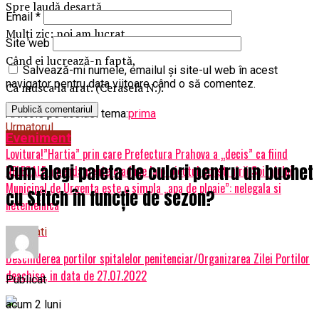
Spre laudă deşartă
Email
*
Mulţi zic: noi am lucrat,
Site web
Când ei lucrează-n faptă,
Salvează-mi numele, emailul și site-ul web în acest
navigator pentru data viitoare când o să comentez.
Ca musca la arat. (Cerasela N.).
Articole pe aceiasi tema:
prima
Urmatorul
Eveniment
Lovitura!”Hartia” prin care Prefectura Prahova a „decis” ca fiind
Cum alegi paleta de culori pentru un buchet
NELEGALE amendamentele aduse la proiectul construirii Spitalului
Municipal de Urgenta este o simpla „apa de ploaie”: nelegala si
cu Stitch în funcție de sezon?
netemeinica
Nu ratati
Deschiderea portilor spitalelor penitenciar/Organizarea Zilei Portilor
deschise, in data de 27.07.2022
Publicat
acum 2 luni