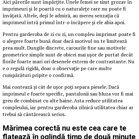
Aici părerile sunt împărțite. Unele femei se simt grozav în
imprimeuri și le poartă cu o naturalețe care nu poate fi
învățată. Altele, deși le admiră, au mereu senzația că
imprimeul intră primul într-o încăpere și ele abia apoi.
Pentru garderoba de zi cu zi, un compleu imprimat poate fi
o alegere foarte bună doar dacă motivul nu te limitează
prea mult. Dungile discrete, carourile fine sau motivele
geometrice simple sunt de obicei mai ușor de purtat decât
florile foarte mari ori desenele extrem de contrastante. Nu
e o regulă rigidă, doar o observație pe care multe
cumpărături pripite o confirmă.
Mai contează și cât de ușor poți separa piesele. Dacă
imprimeul e foarte specific, pantalonii sau bluza vor fi mai
greu de combinat cu alte haine. Asta reduce utilitatea
compleului, iar pentru garderoba zilnică utilitatea chiar ar
trebui să cântărească serios.
Mărimea corectă nu este cea care te
flatează în oglindă timp de două minute