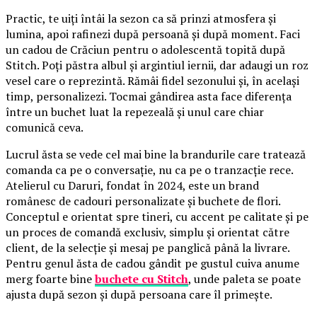
Practic, te uiți întâi la sezon ca să prinzi atmosfera și
lumina, apoi rafinezi după persoană și după moment. Faci
un cadou de Crăciun pentru o adolescentă topită după
Stitch. Poți păstra albul și argintiul iernii, dar adaugi un roz
vesel care o reprezintă. Rămâi fidel sezonului și, în același
timp, personalizezi. Tocmai gândirea asta face diferența
între un buchet luat la repezeală și unul care chiar
comunică ceva.
Lucrul ăsta se vede cel mai bine la brandurile care tratează
comanda ca pe o conversație, nu ca pe o tranzacție rece.
Atelierul cu Daruri, fondat în 2024, este un brand
românesc de cadouri personalizate și buchete de flori.
Conceptul e orientat spre tineri, cu accent pe calitate și pe
un proces de comandă exclusiv, simplu și orientat către
client, de la selecție și mesaj pe panglică până la livrare.
Pentru genul ăsta de cadou gândit pe gustul cuiva anume
merg foarte bine
buchete cu Stitch
, unde paleta se poate
ajusta după sezon și după persoana care îl primește.