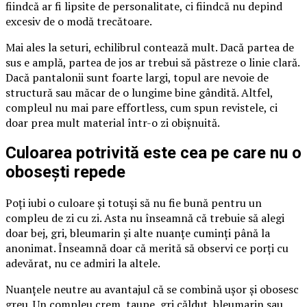
fiindcă ar fi lipsite de personalitate, ci fiindcă nu depind
excesiv de o modă trecătoare.
Mai ales la seturi, echilibrul contează mult. Dacă partea de
sus e amplă, partea de jos ar trebui să păstreze o linie clară.
Dacă pantalonii sunt foarte largi, topul are nevoie de
structură sau măcar de o lungime bine gândită. Altfel,
compleul nu mai pare effortless, cum spun revistele, ci
doar prea mult material într-o zi obișnuită.
Culoarea potrivită este cea pe care nu o
obosești repede
Poți iubi o culoare și totuși să nu fie bună pentru un
compleu de zi cu zi. Asta nu înseamnă că trebuie să alegi
doar bej, gri, bleumarin și alte nuanțe cuminți până la
anonimat. Înseamnă doar că merită să observi ce porți cu
adevărat, nu ce admiri la altele.
Nuanțele neutre au avantajul că se combină ușor și obosesc
greu. Un compleu crem, taupe, gri călduț, bleumarin sau