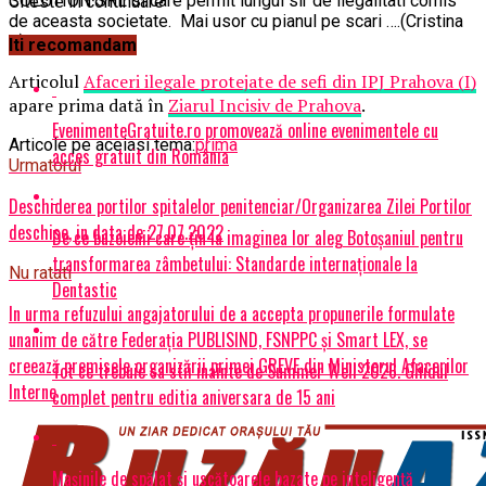
SOLUTION SRL si care permit lungul sir de ilegalitati comis
Citeste in continuare
de aceasta societate. Mai usor cu pianul pe scari ….(Cristina
T.).
Iti recomandam
Articolul
Afaceri ilegale protejate de sefi din IPJ Prahova (I)
apare prima dată în
Ziarul Incisiv de Prahova
.
EvenimenteGratuite.ro promovează online evenimentele cu
Articole pe aceiasi tema:
prima
acces gratuit din România
Urmatorul
Deschiderea portilor spitalelor penitenciar/Organizarea Zilei Portilor
deschise, in data de 27.07.2022
De ce buzoienii care țin la imaginea lor aleg Botoșaniul pentru
transformarea zâmbetului: Standarde internaționale la
Nu ratati
Dentastic
In urma refuzului angajatorului de a accepta propunerile formulate
unanim de către Federația PUBLISIND, FSNPPC și Smart LEX, se
creează premisele organizării primei GREVE din Ministerul Afacerilor
Tot ce trebuie sa stii inainte de Summer Well 2026. Ghidul
Interne
complet pentru editia aniversara de 15 ani
Mașinile de spălat și uscătoarele bazate pe inteligență