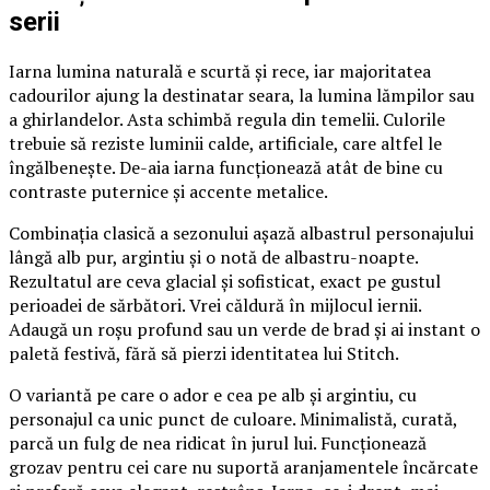
serii
Iarna lumina naturală e scurtă și rece, iar majoritatea
cadourilor ajung la destinatar seara, la lumina lămpilor sau
a ghirlandelor. Asta schimbă regula din temelii. Culorile
trebuie să reziste luminii calde, artificiale, care altfel le
îngălbenește. De-aia iarna funcționează atât de bine cu
contraste puternice și accente metalice.
Combinația clasică a sezonului așază albastrul personajului
lângă alb pur, argintiu și o notă de albastru-noapte.
Rezultatul are ceva glacial și sofisticat, exact pe gustul
perioadei de sărbători. Vrei căldură în mijlocul iernii.
Adaugă un roșu profund sau un verde de brad și ai instant o
paletă festivă, fără să pierzi identitatea lui Stitch.
O variantă pe care o ador e cea pe alb și argintiu, cu
personajul ca unic punct de culoare. Minimalistă, curată,
parcă un fulg de nea ridicat în jurul lui. Funcționează
grozav pentru cei care nu suportă aranjamentele încărcate