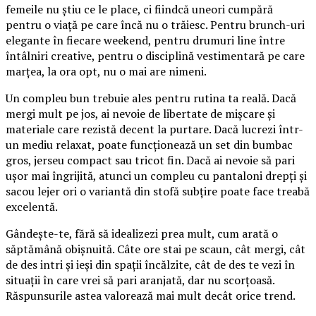
femeile nu știu ce le place, ci fiindcă uneori cumpără
pentru o viață pe care încă nu o trăiesc. Pentru brunch-uri
elegante în fiecare weekend, pentru drumuri line între
întâlniri creative, pentru o disciplină vestimentară pe care
marțea, la ora opt, nu o mai are nimeni.
Un compleu bun trebuie ales pentru rutina ta reală. Dacă
mergi mult pe jos, ai nevoie de libertate de mișcare și
materiale care rezistă decent la purtare. Dacă lucrezi într-
un mediu relaxat, poate funcționează un set din bumbac
gros, jerseu compact sau tricot fin. Dacă ai nevoie să pari
ușor mai îngrijită, atunci un compleu cu pantaloni drepți și
sacou lejer ori o variantă din stofă subțire poate face treabă
excelentă.
Gândește-te, fără să idealizezi prea mult, cum arată o
săptămână obișnuită. Câte ore stai pe scaun, cât mergi, cât
de des intri și ieși din spații încălzite, cât de des te vezi în
situații în care vrei să pari aranjată, dar nu scorțoasă.
Răspunsurile astea valorează mai mult decât orice trend.