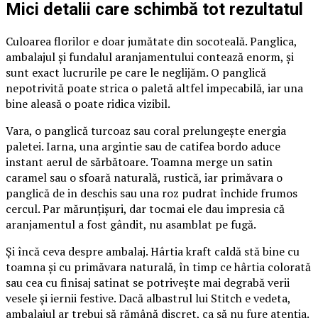
Mici detalii care schimbă tot rezultatul
Culoarea florilor e doar jumătate din socoteală. Panglica,
ambalajul și fundalul aranjamentului contează enorm, și
sunt exact lucrurile pe care le neglijăm. O panglică
nepotrivită poate strica o paletă altfel impecabilă, iar una
bine aleasă o poate ridica vizibil.
Vara, o panglică turcoaz sau coral prelungește energia
paletei. Iarna, una argintie sau de catifea bordo aduce
instant aerul de sărbătoare. Toamna merge un satin
caramel sau o sfoară naturală, rustică, iar primăvara o
panglică de in deschis sau una roz pudrat închide frumos
cercul. Par mărunțișuri, dar tocmai ele dau impresia că
aranjamentul a fost gândit, nu asamblat pe fugă.
Și încă ceva despre ambalaj. Hârtia kraft caldă stă bine cu
toamna și cu primăvara naturală, în timp ce hârtia colorată
sau cea cu finisaj satinat se potrivește mai degrabă verii
vesele și iernii festive. Dacă albastrul lui Stitch e vedeta,
ambalajul ar trebui să rămână discret, ca să nu fure atenția.