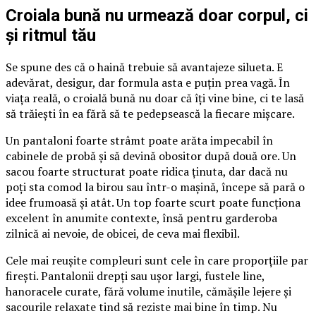
Croiala bună nu urmează doar corpul, ci
și ritmul tău
Se spune des că o haină trebuie să avantajeze silueta. E
adevărat, desigur, dar formula asta e puțin prea vagă. În
viața reală, o croială bună nu doar că îți vine bine, ci te lasă
să trăiești în ea fără să te pedepsească la fiecare mișcare.
Un pantaloni foarte strâmt poate arăta impecabil în
cabinele de probă și să devină obositor după două ore. Un
sacou foarte structurat poate ridica ținuta, dar dacă nu
poți sta comod la birou sau într-o mașină, începe să pară o
idee frumoasă și atât. Un top foarte scurt poate funcționa
excelent în anumite contexte, însă pentru garderoba
zilnică ai nevoie, de obicei, de ceva mai flexibil.
Cele mai reușite compleuri sunt cele în care proporțiile par
firești. Pantalonii drepți sau ușor largi, fustele line,
hanoracele curate, fără volume inutile, cămășile lejere și
sacourile relaxate tind să reziste mai bine în timp. Nu