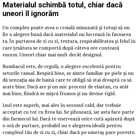
Materialul schimbă totul, chiar dacă
uneori îl ignorăm
Un compleu poate avea o croială minunată și totuși să nu
fie o alegere bună dacă materialul nu lucrează în favoarea
ta. În purtarea de zi cu zi, textura, respirabilitatea și felul în
care țesătura se comportă după câteva ore contează
enorm. Uneori chiar mai mult decât designul.
Bumbacul este, de regulă, o alegere excelentă pentru
seturile casual. Respiră bine, se simte familiar pe piele și nu
dă senzația aia de haină care te obligă să stai dreaptă ca să
arate bine. Dacă are și un mic procent de elastan, cu atât
mai bine, fiindcă se mișcă frumos și nu devine rigid.
Inul este superb, mai ales în sezonul cald, dar trebuie
acceptat cu tot cu firea lui. Se șifonează, iar asta face parte
din farmecul lui. Dacă te enervează orice cută apărută după
o oră de purtare, probabil nu e alegerea ideală pentru
compleul tău de zi cu zi, chiar dacă pe umeraș pare poveste.