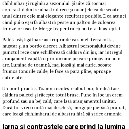
chihlimbar și ruginiu a sezonului. Și uite că tocmai
contrastul dintre albastrul rece și nuanțele calde scoate
unul dintre cele mai elegante rezultate posibile. E ca atunci
când pui o eșarfă albastră peste un palton de culoarea
frunzelor uscate. Merge fix pentru că nu te-ai fi așteptat.
Paleta câștigătoare aici cuprinde caramel, terracotta,
muștar și un bordo discret. Albastrul personajului devine
punctul rece care echilibrează căldura din jur, iar întregul
aranjament capătă o profunzime pe care primăvara nu o
are. Lumina de toamnă, mai joasă și mai aurie, scoate
frumos tonurile calde, le face să pară pline, aproape
catifelate.
Un pont practic. Toamna ocolește albul pur, fiindcă taie
căldura paletei și răcește totul brusc. Pune în loc un crem
profund sau un bej cald, care lasă aranjamentul unitar.
Dacă tot vrei o notă mai deschisă, mergi pe piersică prăfuit,
care leagă chihlimbarul de albastru fără să strice armonia.
Iarna și contrastele care prind la lumina