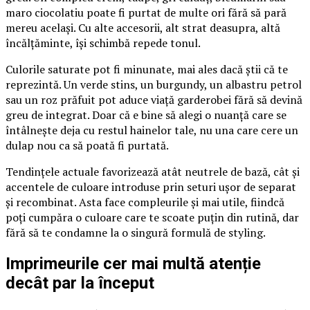
maro ciocolatiu poate fi purtat de multe ori fără să pară
mereu același. Cu alte accesorii, alt strat deasupra, altă
încălțăminte, își schimbă repede tonul.
Culorile saturate pot fi minunate, mai ales dacă știi că te
reprezintă. Un verde stins, un burgundy, un albastru petrol
sau un roz prăfuit pot aduce viață garderobei fără să devină
greu de integrat. Doar că e bine să alegi o nuanță care se
întâlnește deja cu restul hainelor tale, nu una care cere un
dulap nou ca să poată fi purtată.
Tendințele actuale favorizează atât neutrele de bază, cât și
accentele de culoare introduse prin seturi ușor de separat
și recombinat. Asta face compleurile și mai utile, fiindcă
poți cumpăra o culoare care te scoate puțin din rutină, dar
fără să te condamne la o singură formulă de styling.
Imprimeurile cer mai multă atenție
decât par la început