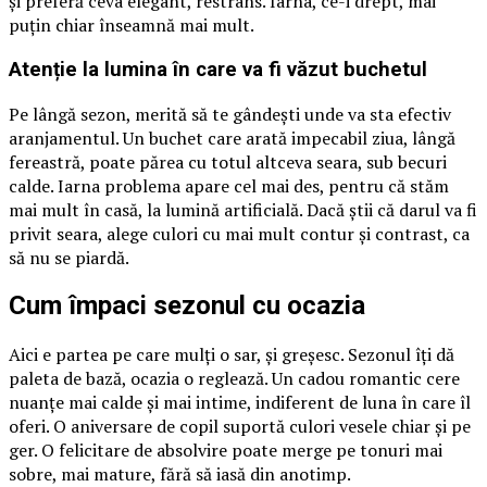
și preferă ceva elegant, restrâns. Iarna, ce-i drept, mai
puțin chiar înseamnă mai mult.
Atenție la lumina în care va fi văzut buchetul
Pe lângă sezon, merită să te gândești unde va sta efectiv
aranjamentul. Un buchet care arată impecabil ziua, lângă
fereastră, poate părea cu totul altceva seara, sub becuri
calde. Iarna problema apare cel mai des, pentru că stăm
mai mult în casă, la lumină artificială. Dacă știi că darul va fi
privit seara, alege culori cu mai mult contur și contrast, ca
să nu se piardă.
Cum împaci sezonul cu ocazia
Aici e partea pe care mulți o sar, și greșesc. Sezonul îți dă
paleta de bază, ocazia o reglează. Un cadou romantic cere
nuanțe mai calde și mai intime, indiferent de luna în care îl
oferi. O aniversare de copil suportă culori vesele chiar și pe
ger. O felicitare de absolvire poate merge pe tonuri mai
sobre, mai mature, fără să iasă din anotimp.