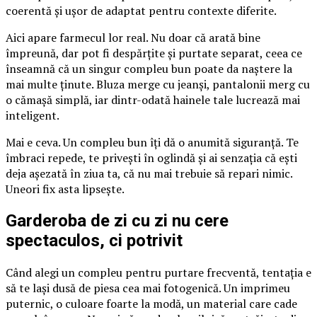
coerentă și ușor de adaptat pentru contexte diferite.
Aici apare farmecul lor real. Nu doar că arată bine
împreună, dar pot fi despărțite și purtate separat, ceea ce
înseamnă că un singur compleu bun poate da naștere la
mai multe ținute. Bluza merge cu jeanși, pantalonii merg cu
o cămașă simplă, iar dintr-odată hainele tale lucrează mai
inteligent.
Mai e ceva. Un compleu bun îți dă o anumită siguranță. Te
îmbraci repede, te privești în oglindă și ai senzația că ești
deja așezată în ziua ta, că nu mai trebuie să repari nimic.
Uneori fix asta lipsește.
Garderoba de zi cu zi nu cere
spectaculos, ci potrivit
Când alegi un compleu pentru purtare frecventă, tentația e
să te lași dusă de piesa cea mai fotogenică. Un imprimeu
puternic, o culoare foarte la modă, un material care cade