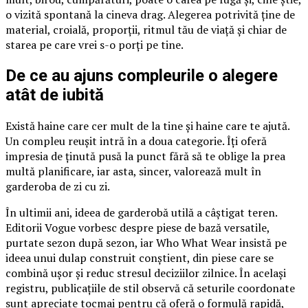
o vizită spontană la cineva drag. Alegerea potrivită ține de
material, croială, proporții, ritmul tău de viață și chiar de
starea pe care vrei s-o porți pe tine.
De ce au ajuns compleurile o alegere
atât de iubită
Există haine care cer mult de la tine și haine care te ajută.
Un compleu reușit intră în a doua categorie. Îți oferă
impresia de ținută pusă la punct fără să te oblige la prea
multă planificare, iar asta, sincer, valorează mult în
garderoba de zi cu zi.
În ultimii ani, ideea de garderobă utilă a câștigat teren.
Editorii Vogue vorbesc despre piese de bază versatile,
purtate sezon după sezon, iar Who What Wear insistă pe
ideea unui dulap construit conștient, din piese care se
combină ușor și reduc stresul deciziilor zilnice. În același
registru, publicațiile de stil observă că seturile coordonate
sunt apreciate tocmai pentru că oferă o formulă rapidă,