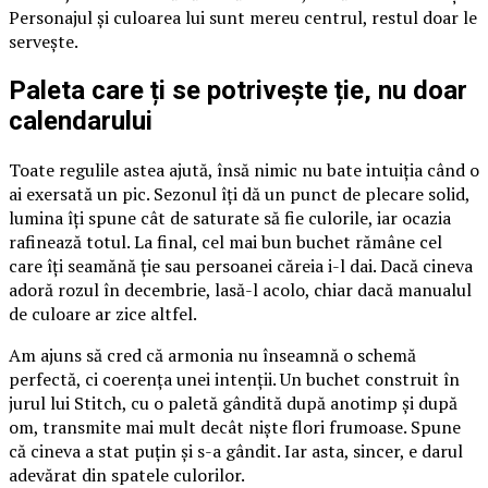
Personajul și culoarea lui sunt mereu centrul, restul doar le
servește.
Paleta care ți se potrivește ție, nu doar
calendarului
Toate regulile astea ajută, însă nimic nu bate intuiția când o
ai exersată un pic. Sezonul îți dă un punct de plecare solid,
lumina îți spune cât de saturate să fie culorile, iar ocazia
rafinează totul. La final, cel mai bun buchet rămâne cel
care îți seamănă ție sau persoanei căreia i-l dai. Dacă cineva
adoră rozul în decembrie, lasă-l acolo, chiar dacă manualul
de culoare ar zice altfel.
Am ajuns să cred că armonia nu înseamnă o schemă
perfectă, ci coerența unei intenții. Un buchet construit în
jurul lui Stitch, cu o paletă gândită după anotimp și după
om, transmite mai mult decât niște flori frumoase. Spune
că cineva a stat puțin și s-a gândit. Iar asta, sincer, e darul
adevărat din spatele culorilor.