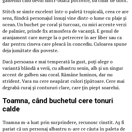
galbenul cald devin dintr-odată potrivite, ba chiar de dorit.
Stitch se simte excelent într-o paletă tropicală, ceea ce are
sens, fiindcă personajul însuși vine dintr-o lume cu plaje și
ocean. Un buchet pe coral și turcoaz, cu mici accente verzi
de palmier, prinde fix atmosfera de vacanță. E genul de
aranjament care merge la o petrecere în aer liber sau ca
dar pentru cineva care pleacă în concediu. Culoarea spune
deja jumătate din poveste.
Dacă persoana e mai temperată la gust, poți alege o
variantă blândă a verii, cu albastru senin, alb și un singur
accent de galben sau coral. Rămâne luminos, dar nu
strident. Vara nu cere neapărat culori țipătoare. Cere mai
degrabă curaj și contururi clare, care țin piept soarelui.
Toamna, când buchetul cere tonuri
calde
Toamna m-a luat prin surprindere, recunosc cinstit. Aș fi
pariat că un personaj albastru n-are ce căuta în paleta de