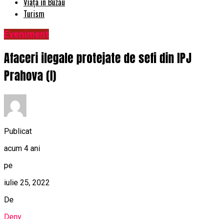
Viața în Buzău
Turism
Eveniment
Afaceri ilegale protejate de sefi din IPJ
Prahova (I)
Publicat
acum 4 ani
pe
iulie 25, 2022
De
Deny