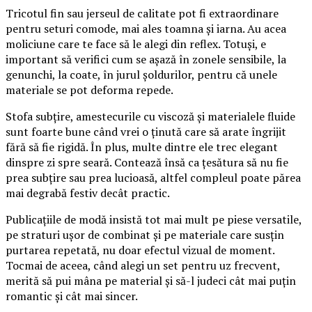
Tricotul fin sau jerseul de calitate pot fi extraordinare
pentru seturi comode, mai ales toamna și iarna. Au acea
moliciune care te face să le alegi din reflex. Totuși, e
important să verifici cum se așază în zonele sensibile, la
genunchi, la coate, în jurul șoldurilor, pentru că unele
materiale se pot deforma repede.
Stofa subțire, amestecurile cu viscoză și materialele fluide
sunt foarte bune când vrei o ținută care să arate îngrijit
fără să fie rigidă. În plus, multe dintre ele trec elegant
dinspre zi spre seară. Contează însă ca țesătura să nu fie
prea subțire sau prea lucioasă, altfel compleul poate părea
mai degrabă festiv decât practic.
Publicațiile de modă insistă tot mai mult pe piese versatile,
pe straturi ușor de combinat și pe materiale care susțin
purtarea repetată, nu doar efectul vizual de moment.
Tocmai de aceea, când alegi un set pentru uz frecvent,
merită să pui mâna pe material și să-l judeci cât mai puțin
romantic și cât mai sincer.