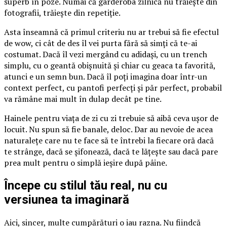
superb în poze. Numai că garderoba zilnică nu trăiește din
fotografii, trăiește din repetiție.
Asta înseamnă că primul criteriu nu ar trebui să fie efectul
de wow, ci cât de des îl vei purta fără să simți că te-ai
costumat. Dacă îl vezi mergând cu adidași, cu un trench
simplu, cu o geantă obișnuită și chiar cu geaca ta favorită,
atunci e un semn bun. Dacă îl poți imagina doar într-un
context perfect, cu pantofi perfecți și păr perfect, probabil
va rămâne mai mult în dulap decât pe tine.
Hainele pentru viața de zi cu zi trebuie să aibă ceva ușor de
locuit. Nu spun să fie banale, deloc. Dar au nevoie de acea
naturalețe care nu te face să te întrebi la fiecare oră dacă
te strânge, dacă se șifonează, dacă te lățește sau dacă pare
prea mult pentru o simplă ieșire după pâine.
Începe cu stilul tău real, nu cu
versiunea ta imaginară
Aici, sincer, multe cumpărături o iau razna. Nu fiindcă