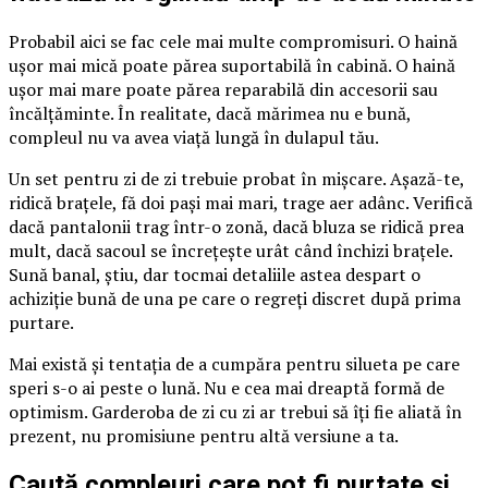
Probabil aici se fac cele mai multe compromisuri. O haină
ușor mai mică poate părea suportabilă în cabină. O haină
ușor mai mare poate părea reparabilă din accesorii sau
încălțăminte. În realitate, dacă mărimea nu e bună,
compleul nu va avea viață lungă în dulapul tău.
Un set pentru zi de zi trebuie probat în mișcare. Așază-te,
ridică brațele, fă doi pași mai mari, trage aer adânc. Verifică
dacă pantalonii trag într-o zonă, dacă bluza se ridică prea
mult, dacă sacoul se încrețește urât când închizi brațele.
Sună banal, știu, dar tocmai detaliile astea despart o
achiziție bună de una pe care o regreți discret după prima
purtare.
Mai există și tentația de a cumpăra pentru silueta pe care
speri s-o ai peste o lună. Nu e cea mai dreaptă formă de
optimism. Garderoba de zi cu zi ar trebui să îți fie aliată în
prezent, nu promisiune pentru altă versiune a ta.
Caută compleuri care pot fi purtate și