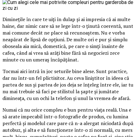
Diminețile în care te uiți în dulap și ai impresia că ai multe
haine, dar nimic care să se lege într-o ținută coerentă, sunt
mai comune decât ne place să recunoaștem. Nu e vorba
neapărat de lipsă de opțiuni. De multe ori e pur și simplu
oboseala aia mică, domestică, pe care o simți înainte de
cafea, când ai vrea să arăți bine fără să negociezi zece
minute cu un umeraș încăpățânat.
Tocmai aici intră în joc seturile bine alese. Sunt practice,
dar nu într-un fel plictisitor. Au ceva liniștitor în ideea că
partea de sus și partea de jos deja se înțeleg între ele, iar tu
nu mai trebuie să faci pe stilistul la șapte și jumătate
dimineața, cu un ochi la telefon și unul la vremea de afară.
Numai că nu orice compleu e bun pentru viața reală. Una e
să arate impecabil într-o fotografie de produs, cu lumina
perfectă și modelul care pare că n-a alergat niciodată după
autobuz, și alta e să funcționeze într-o zi normală, cu mers
mult, birou, cumpărături, poate o cafea pe fugă și, cine știe,