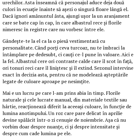
urechilor. Asta înseamnă că personajul aduce deja două
culori în ecuație înainte să așezi o singură floare lângă el.
Dacă ignori amănuntul ăsta, ajungi ușor la un aranjament
care se bate cap în cap, în care albastrul rece și florile
nimeresc în registre care nu vorbesc între ele.
Gândește-te la el ca la o piesă vestimentară cu
personalitate. Când porți ceva turcoaz, nu te îmbraci la
întâmplare pe dedesubt, ci cauți ce-l pune în valoare. Aici e
la fel. Albastrul cere ori contraste calde care îl scot în față,
ori tonuri reci care îl liniștesc și îl extind. Sezonul intervine
exact în decizia asta, pentru că ne modelează așteptările
legate de culoare aproape pe nesimțite.
Mai e un lucru pe care l-am prins abia în timp. Florile
naturale și cele lucrate manual, din materiale textile sau
hârtie, reacționează diferit la aceeași culoare, în funcție de
lumina anotimpului. Un roz care pare delicat în aprilie
devine spălăcit într-o zi cenușie de noiembrie. Așa că nu
vorbim doar despre nuanțe, ci și despre intensitate și
despre cum cade lumina pe ele.