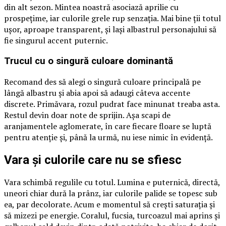
din alt sezon. Mintea noastră asociază aprilie cu
prospețime, iar culorile grele rup senzația. Mai bine ții totul
ușor, aproape transparent, și lași albastrul personajului să
fie singurul accent puternic.
Trucul cu o singură culoare dominantă
Recomand des să alegi o singură culoare principală pe
lângă albastru și abia apoi să adaugi câteva accente
discrete. Primăvara, rozul pudrat face minunat treaba asta.
Restul devin doar note de sprijin. Așa scapi de
aranjamentele aglomerate, în care fiecare floare se luptă
pentru atenție și, până la urmă, nu iese nimic în evidență.
Vara și culorile care nu se sfiesc
Vara schimbă regulile cu totul. Lumina e puternică, directă,
uneori chiar dură la prânz, iar culorile palide se topesc sub
ea, par decolorate. Acum e momentul să crești saturația și
să mizezi pe energie. Coralul, fucsia, turcoazul mai aprins și