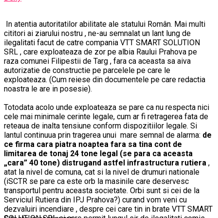
In atentia autoritatilor abilitate ale statului Român. Mai multi
cititori ai ziarului nostru , ne-au semnalat un lant lung de
ilegalitati facut de catre compania VTT SMART SOLUTION
SRL , care exploateaza de zor pe albia Raului Prahova pe
raza comunei Filipestii de Targ , fara ca aceasta sa aiva
autorizatie de constructie pe parcelele pe care le
exploateaza. (Cum reiese din documentele pe care redactia
noastra le are in posesie).
Totodata acolo unde exploateaza se pare ca nu respecta nici
cele mai minimale cerinte legale, cum ar fi retragerea fata de
reteaua de inalta tensiune conform dispozitiilor legale. Si
lantul continuua prin tragerea unui mare semnal de alarma:
de
ce firma cara piatra noaptea fara sa tina cont de
limitarea de tonaj 24 tone legal (se para ca aceasta
„cara” 40 tone) distrugand astfel infrastructura rutiera
,
atat la nivel de comuna, cat si la nivel de drumuri nationale
(iSCTR se pare ca este orb la masinile care deservesc
transportul pentru aceasta societate. Orbi sunt si cei de la
Serviciul Rutiera din IPJ Prahova?) curand vom veni cu
dezvaluiri incendiare , despre cei care tin in brate VTT SMART