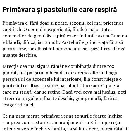
Primăvara și pastelurile care respiră
Primăvara e, fără doar și poate, sezonul cel mai prietenos
cu Stitch. O spun din experiență, fiindcă majoritatea
comenzilor de genul ăsta pică exact în lunile astea. Lumina
e blândă, difuză, iartă mult. Pastelurile prind viață fără să
pară sterse, iar albastrul personajului se așază firesc lângă
nuanțe deschise.
Direcția cea mai sigură rămâne combinația dintre roz
pudrat, lila pal și un alb cald, ușor cremos. Rozul leagă
personajul de accentele lui interioare, lila construiește o
punte între albastru și roz, iar albul aduce aer. O paletă
care nu strigă, dar se reține. Dacă vrei ceva mai jucăuș, poți
strecura un galben foarte deschis, gen primulă, fără să
exagerezi cu el.
Ce nu prea merge primăvara sunt tonurile foarte închise
sau prea contrastante. Un aranjament cu Stitch pe roșu
intens și verde închis va arăta, ca să fiu sincer, parcă rătăcit