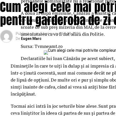
Cum alegi cele mai potr
persoanele nominalizate nu a reactionat publi
obișnuite. E un albastru-turcoaz, ușor saturat, cu ac
A doua zi după emisiune, Cănărău a anuntat că
înseamnă că personajul aduce deja două culori în ecu
pentru garderoba de zi 
de corupt, sătul de șirul interminabil de șicane
lângă el. Dacă ignori amănuntul ăsta, ajungi ușor la
scoate de sub preș mizeria din MAI, de la cerce
care albastrul rece și florile nimeresc în registre ca
amenintarea ca va fi dat afara din Politie.
Publicat
acum 5 luni
pe
martie 19, 2026
De
Eugen Marc
Gândește-te la el ca la o piesă vestimentară cu pers
Sursa: Tvmneamt.ro
îmbraci la întâmplare pe dedesubt, ci cauți ce-l pune 
ori contraste calde care îl scot în față, ori tonuri rec
Declaratiile lui Ioan Cănărău pe acest subiect,
intervine exact în decizia asta, pentru că ne model
Diminețile în care te uiți în dulap și ai impresia că
pe nesimțite.
într-o ținută coerentă, sunt mai comune decât ne p
Mai e un lucru pe care l-am prins abia în timp. Flori
de lipsă de opțiuni. De multe ori e pur și simplu ob
materiale textile sau hârtie, reacționează diferit la
simți înainte de cafea, când ai vrea să arăți bine f
anotimpului. Un roz care pare delicat în aprilie devi
încăpățânat.
noiembrie. Așa că nu vorbim doar despre nuanțe, ci 
Tocmai aici intră în joc seturile bine alese. Sunt prac
lumina pe ele.
ceva liniștitor în ideea că partea de sus și partea de 