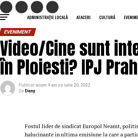
ADMINISTRAȚIE LOCALĂ
AFACERI
CULTURĂ
EVENIM
EVENIMENT
Video/Cine sunt inte
în Ploiesti? IPJ Pra
Publicat
acum 4 ani
pe
iulie 20, 2022
De
Deny
Fostul lider de sindicat Europol Neamt, politis
halucinante in ultima emisiune la care a partic