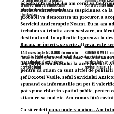
lor aleg Botoșaniul pentru
Summer Well 2026
aceste informatii. Eu am cerut sa fie trim
transformarea zâmbetului:
pentru editia aniv
Standarde internaționale la
Bacău. Pentru ca aveam suspiciunea ca la
Dentastic
probabil va demonstra un procuror, a acoperi
Serviciul Anticoruptie Neamt. Eu m-am adre
trebuiau sa trimita acea sesizare, au făcu
destinatarul. In aplicatie figureaza la de
Bacau, pe înscris, se scrie altceva, este scr
TAG investește 500.000 de euro în
SUMMER WELL impl
Am asteptat cu sufletul la gura, sincer, pe
retail în 2026, pentru modernizarea
Festivalul care a
magazinelor și extinderea
muzica intr-un un
din partea Sindicatului la acel consurs. A
portofoliului
revine in august
pentru ca stiam ca sunt altfel de politis
șef Dorotei Vasile, seful Serviciului Antic
spunand ca informatiile nu pot fi valorific
pot spune chiar in spatiul public, pentru c
stiam ce sa mai zic. Am ramas fără cuvint
Ca să vedeti pana unde s-a ajuns. Am into