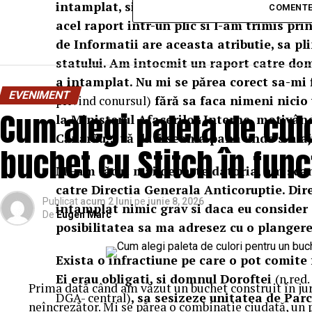
intamplat, si m-am adresat Directiei Gen
COMENTE
acel raport intr-un plic si l-am trimis pr
de Informatii are aceasta atributie, sa pl
statului. Am intocmit un raport catre dom
a intamplat. Nu mi se părea corect sa-mi f
EVENIMENT
privind conursul)
fără sa faca nimeni nicio v
Cum alegi paleta de cul
la Ministerul Afacerilor Interne, motivând 
Cănărău… vă dati seama pana unde s-a aj
buchet cu Stitch în fun
Mi-am făcut mai departe datoria, am scana
catre Directia Generala Anticoruptie. Dir
Publicat
acum 2 luni
pe
iunie 8, 2026
intamplat nimic grav si daca eu consider 
De
Eugen Marc
posibilitatea sa ma adresez cu o plangere
Exista o infractiune pe care o pot comite 
Ei erau obligati, si domnul Doroftei
(n.red
Prima dată când am văzut un buchet construit în ju
DGA- central)
, sa sesizeze unitatea de Parc
neîncrezător. Mi se părea o combinație ciudată, un 