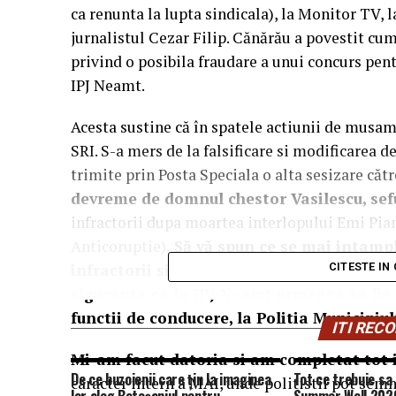
ca renunta la lupta sindicala), la Monitor TV, l
jurnalistul Cezar Filip. Cănărău a povestit c
privind o posibila fraudare a unui concurs pen
IPJ Neamt.
Acesta sustine că în spatele actiunii de musam
SRI. S-a mers de la falsificare si modificarea d
trimite prin Posta Speciala o alta sesizare căt
devreme de domnul chestor Vasilescu, se
infractorii dupa moartea interlopului Emi Pian
Anticoruptie)
. Să vă spun ce se mai intamp
infractorii si cu Directia Generala Antic
CITESTE IN
siguranta ca la IPJ Neamt urmeaza sa fie
functii de conducere, la Politia Municipi
ITI RE
Mi-am facut datoria si am completat tot 
De ce buzoienii care țin la imaginea
Tot ce trebuie sa 
caracter intern a MAI, unde politistii pot semn