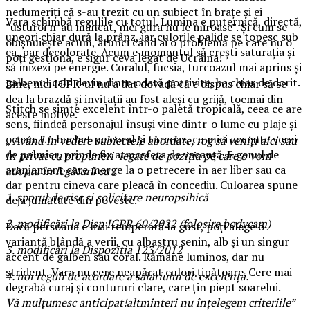
nedumeriți că s-au trezit cu un subiect în brațe și ei
Vara schimbă regulile cu totul. Lumina e puternică, directă,
”usturoi n-au mâncat, nici gura nu le miroase”. Și cum se
uneori chiar dură la prânz, iar culorile palide se topesc sub
obișnuiește acum, atunci când ai o problemă pe care nu o
ea, par decolorate. Acum e momentul să crești saturația și
poți gestiona, e sigur ceva legat de Ucraina!
să mizezi pe energie. Coralul, fucsia, turcoazul mai aprins și
galbenul cald devin dintr-odată potrivite, ba chiar de dorit.
Bine, nici IGPR-ul nu a dat dovadă că e dispus chiar să se
dea la brazdă și invitații au fost aleși cu grijă, tocmai din
Stitch se simte excelent într-o paletă tropicală, ceea ce are
aceste motive.
sens, fiindcă personajul însuși vine dintr-o lume cu plaje și
ocean. Un buchet pe coral și turcoaz, cu mici accente verzi
„
Având în vedere subiectele abordate, rog să veniți aici sau
de palmier, prinde fix atmosfera de vacanță. E genul de
în privat cu propuneri legate de poziția pe care o vom
aranjament care merge la o petrecere în aer liber sau ca
adopta în legătură cu :
dar pentru cineva care pleacă în concediu. Culoarea spune
1. sporul de risc și solicitare neuropsihică
deja jumătate din poveste.
2. modificări la Disp IGPR 60/2022 (folosire bodycam)
Dacă persoana e mai temperată la gust, poți alege o
variantă blândă a verii, cu albastru senin, alb și un singur
3. modificări la Dispozitia 123/2012
accent de galben sau coral. Rămâne luminos, dar nu
strident. Vara nu cere neapărat culori țipătoare. Cere mai
4. noi reguli de acordare a salariului de excelență.
degrabă curaj și contururi clare, care țin piept soarelui.
Vă mulțumesc anticipat!altminteri nu înțelegem criteriile”