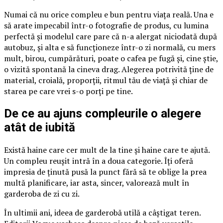
Numai că nu orice compleu e bun pentru viața reală. Una e
să arate impecabil într-o fotografie de produs, cu lumina
perfectă și modelul care pare că n-a alergat niciodată după
autobuz, și alta e să funcționeze într-o zi normală, cu mers
mult, birou, cumpărături, poate o cafea pe fugă și, cine știe,
o vizită spontană la cineva drag. Alegerea potrivită ține de
material, croială, proporții, ritmul tău de viață și chiar de
starea pe care vrei s-o porți pe tine.
De ce au ajuns compleurile o alegere
atât de iubită
Există haine care cer mult de la tine și haine care te ajută.
Un compleu reușit intră în a doua categorie. Îți oferă
impresia de ținută pusă la punct fără să te oblige la prea
multă planificare, iar asta, sincer, valorează mult în
garderoba de zi cu zi.
În ultimii ani, ideea de garderobă utilă a câștigat teren.