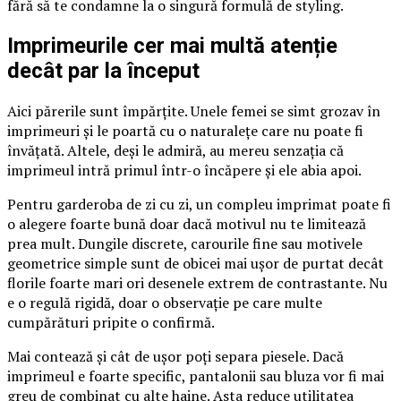
fără să te condamne la o singură formulă de styling.
Imprimeurile cer mai multă atenție
decât par la început
Aici părerile sunt împărțite. Unele femei se simt grozav în
imprimeuri și le poartă cu o naturalețe care nu poate fi
învățată. Altele, deși le admiră, au mereu senzația că
imprimeul intră primul într-o încăpere și ele abia apoi.
Pentru garderoba de zi cu zi, un compleu imprimat poate fi
o alegere foarte bună doar dacă motivul nu te limitează
prea mult. Dungile discrete, carourile fine sau motivele
geometrice simple sunt de obicei mai ușor de purtat decât
florile foarte mari ori desenele extrem de contrastante. Nu
e o regulă rigidă, doar o observație pe care multe
cumpărături pripite o confirmă.
Mai contează și cât de ușor poți separa piesele. Dacă
imprimeul e foarte specific, pantalonii sau bluza vor fi mai
greu de combinat cu alte haine. Asta reduce utilitatea