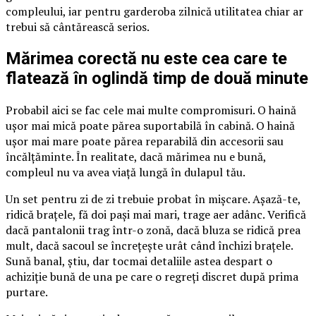
compleului, iar pentru garderoba zilnică utilitatea chiar ar
trebui să cântărească serios.
Mărimea corectă nu este cea care te
flatează în oglindă timp de două minute
Probabil aici se fac cele mai multe compromisuri. O haină
ușor mai mică poate părea suportabilă în cabină. O haină
ușor mai mare poate părea reparabilă din accesorii sau
încălțăminte. În realitate, dacă mărimea nu e bună,
compleul nu va avea viață lungă în dulapul tău.
Un set pentru zi de zi trebuie probat în mișcare. Așază-te,
ridică brațele, fă doi pași mai mari, trage aer adânc. Verifică
dacă pantalonii trag într-o zonă, dacă bluza se ridică prea
mult, dacă sacoul se încrețește urât când închizi brațele.
Sună banal, știu, dar tocmai detaliile astea despart o
achiziție bună de una pe care o regreți discret după prima
purtare.