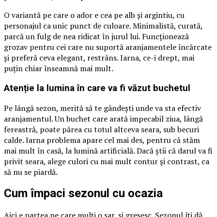
O variantă pe care o ador e cea pe alb și argintiu, cu
personajul ca unic punct de culoare. Minimalistă, curată,
parcă un fulg de nea ridicat în jurul lui. Funcționează
grozav pentru cei care nu suportă aranjamentele încărcate
și preferă ceva elegant, restrâns. Iarna, ce-i drept, mai
puțin chiar înseamnă mai mult.
Atenție la lumina în care va fi văzut buchetul
Pe lângă sezon, merită să te gândești unde va sta efectiv
aranjamentul. Un buchet care arată impecabil ziua, lângă
fereastră, poate părea cu totul altceva seara, sub becuri
calde. Iarna problema apare cel mai des, pentru că stăm
mai mult în casă, la lumină artificială. Dacă știi că darul va fi
privit seara, alege culori cu mai mult contur și contrast, ca
să nu se piardă.
Cum împaci sezonul cu ocazia
Aici e partea pe care mulți o sar, și greșesc. Sezonul îți dă