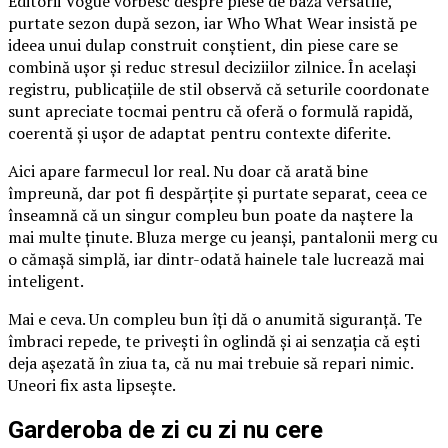
Editorii Vogue vorbesc despre piese de bază versatile,
purtate sezon după sezon, iar Who What Wear insistă pe
ideea unui dulap construit conștient, din piese care se
combină ușor și reduc stresul deciziilor zilnice. În același
registru, publicațiile de stil observă că seturile coordonate
sunt apreciate tocmai pentru că oferă o formulă rapidă,
coerentă și ușor de adaptat pentru contexte diferite.
Aici apare farmecul lor real. Nu doar că arată bine
împreună, dar pot fi despărțite și purtate separat, ceea ce
înseamnă că un singur compleu bun poate da naștere la
mai multe ținute. Bluza merge cu jeanși, pantalonii merg cu
o cămașă simplă, iar dintr-odată hainele tale lucrează mai
inteligent.
Mai e ceva. Un compleu bun îți dă o anumită siguranță. Te
îmbraci repede, te privești în oglindă și ai senzația că ești
deja așezată în ziua ta, că nu mai trebuie să repari nimic.
Uneori fix asta lipsește.
Garderoba de zi cu zi nu cere