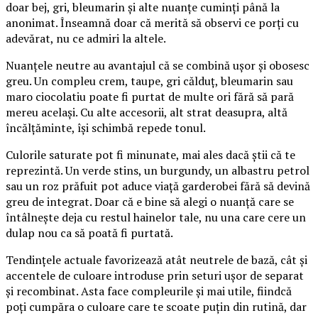
doar bej, gri, bleumarin și alte nuanțe cuminți până la
anonimat. Înseamnă doar că merită să observi ce porți cu
adevărat, nu ce admiri la altele.
Nuanțele neutre au avantajul că se combină ușor și obosesc
greu. Un compleu crem, taupe, gri călduț, bleumarin sau
maro ciocolatiu poate fi purtat de multe ori fără să pară
mereu același. Cu alte accesorii, alt strat deasupra, altă
încălțăminte, își schimbă repede tonul.
Culorile saturate pot fi minunate, mai ales dacă știi că te
reprezintă. Un verde stins, un burgundy, un albastru petrol
sau un roz prăfuit pot aduce viață garderobei fără să devină
greu de integrat. Doar că e bine să alegi o nuanță care se
întâlnește deja cu restul hainelor tale, nu una care cere un
dulap nou ca să poată fi purtată.
Tendințele actuale favorizează atât neutrele de bază, cât și
accentele de culoare introduse prin seturi ușor de separat
și recombinat. Asta face compleurile și mai utile, fiindcă
poți cumpăra o culoare care te scoate puțin din rutină, dar