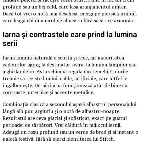
profund sau un bej cald, care lasă aranjamentul unitar.
Dacă tot vrei o notă mai deschisă, mergi pe piersică prăfuit,
care leagă chihlimbarul de albastru fără să strice armonia.
Iarna și contrastele care prind la lumina
serii
Iarna lumina naturală e scurtă și rece, iar majoritatea
cadourilor ajung la destinatar seara, la lumina lămpilor sau
a ghirlandelor. Asta schimbă regula din temelii. Culorile
trebuie să reziste luminii calde, artificiale, care altfel le
îngălbenește. De-aia iarna funcționează atât de bine cu
contraste puternice și accente metalice.
Combinația clasică a sezonului așază albastrul personajului
lângă alb pur, argintiu și o notă de albastru-noapte.
Rezultatul are ceva glacial și sofisticat, exact pe gustul
perioadei de sărbători. Vrei căldură în mijlocul iernii.
Adaugă un roșu profund sau un verde de brad și ai instant o
paletă festivă, fără să pierzi identitatea lui Stitch.