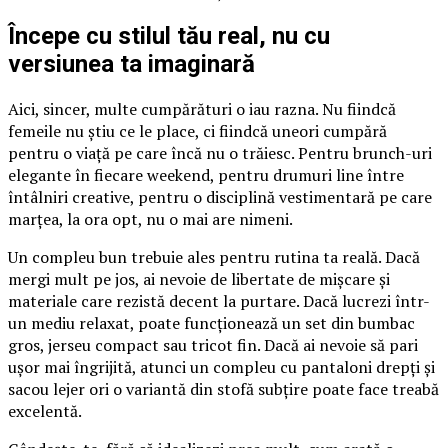
Începe cu stilul tău real, nu cu
versiunea ta imaginară
Aici, sincer, multe cumpărături o iau razna. Nu fiindcă
femeile nu știu ce le place, ci fiindcă uneori cumpără
pentru o viață pe care încă nu o trăiesc. Pentru brunch-uri
elegante în fiecare weekend, pentru drumuri line între
întâlniri creative, pentru o disciplină vestimentară pe care
marțea, la ora opt, nu o mai are nimeni.
Un compleu bun trebuie ales pentru rutina ta reală. Dacă
mergi mult pe jos, ai nevoie de libertate de mișcare și
materiale care rezistă decent la purtare. Dacă lucrezi într-
un mediu relaxat, poate funcționează un set din bumbac
gros, jerseu compact sau tricot fin. Dacă ai nevoie să pari
ușor mai îngrijită, atunci un compleu cu pantaloni drepți și
sacou lejer ori o variantă din stofă subțire poate face treabă
excelentă.