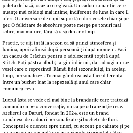
paleta de bază, ocazia o reglează. Un cadou romantic cere
nuanțe mai calde și mai intime, indiferent de luna în care îl
oferi. O aniversare de copil suportă culori vesele chiar și pe
ger. O felicitare de absolvire poate merge pe tonuri mai
sobre, mai mature, fără să iasă din anotimp.
Practic, te uiți întâi la sezon ca să prinzi atmosfera și
lumina, apoi rafinezi după persoană și după moment. Faci
un cadou de Crăciun pentru o adolescentă topită după
Stitch. Poți păstra albul și argintiul iernii, dar adaugi un roz
vesel care o reprezintă. Rămâi fidel sezonului și, în același
timp, personalizezi. Tocmai gândirea asta face diferența
între un buchet luat la repezeală și unul care chiar
comunică ceva.
Lucrul ăsta se vede cel mai bine la brandurile care tratează
comanda ca pe o conversație, nu ca pe o tranzacție rece.
Atelierul cu Daruri, fondat în 2024, este un brand
românesc de cadouri personalizate și buchete de flori.
Conceptul e orientat spre tineri, cu accent pe calitate și pe
un proces de comandă exclusiv, simplu și orientat către