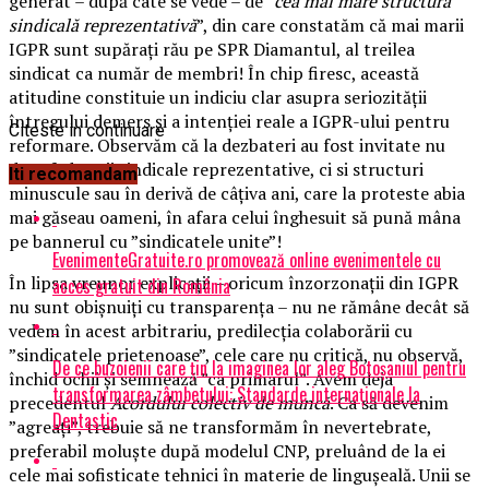
generat – după câte se vede – de ”
cea mai mare structură
sindicală reprezentativă
”, din care constatăm că mai marii
IGPR sunt supărați rău pe SPR Diamantul, al treilea
sindicat ca număr de membri! În chip firesc, această
atitudine constituie un indiciu clar asupra seriozității
întregului demers și a intenției reale a IGPR-ului pentru
Citeste in continuare
reformare. Observăm că la dezbateri au fost invitate nu
doar federații sindicale reprezentative, ci si structuri
Iti recomandam
minuscule sau în derivă de câțiva ani, care la proteste abia
mai găseau oameni, în afara celui înghesuit să pună mâna
pe bannerul cu ”sindicatele unite”!
EvenimenteGratuite.ro promovează online evenimentele cu
În lipsa vreunor explicații – oricum înzorzonații din IGPR
acces gratuit din România
nu sunt obișnuiți cu transparența – nu ne rămâne decât să
vedem în acest arbitrariu, predilecția colaborării cu
”sindicatele prietenoase”, cele care nu critică, nu observă,
De ce buzoienii care țin la imaginea lor aleg Botoșaniul pentru
închid ochii și semnează ”ca primarul”. Avem deja
transformarea zâmbetului: Standarde internaționale la
precedentul
Acordului colectiv de muncă
. Ca să devenim
Dentastic
”agreați”, trebuie să ne transformăm în nevertebrate,
preferabil moluște după modelul CNP, preluând de la ei
cele mai sofisticate tehnici în materie de lingușeală. Unii se