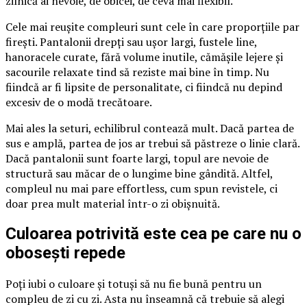
zilnică ai nevoie, de obicei, de ceva mai flexibil.
Cele mai reușite compleuri sunt cele în care proporțiile par
firești. Pantalonii drepți sau ușor largi, fustele line,
hanoracele curate, fără volume inutile, cămășile lejere și
sacourile relaxate tind să reziste mai bine în timp. Nu
fiindcă ar fi lipsite de personalitate, ci fiindcă nu depind
excesiv de o modă trecătoare.
Mai ales la seturi, echilibrul contează mult. Dacă partea de
sus e amplă, partea de jos ar trebui să păstreze o linie clară.
Dacă pantalonii sunt foarte largi, topul are nevoie de
structură sau măcar de o lungime bine gândită. Altfel,
compleul nu mai pare effortless, cum spun revistele, ci
doar prea mult material într-o zi obișnuită.
Culoarea potrivită este cea pe care nu o
obosești repede
Poți iubi o culoare și totuși să nu fie bună pentru un
compleu de zi cu zi. Asta nu înseamnă că trebuie să alegi