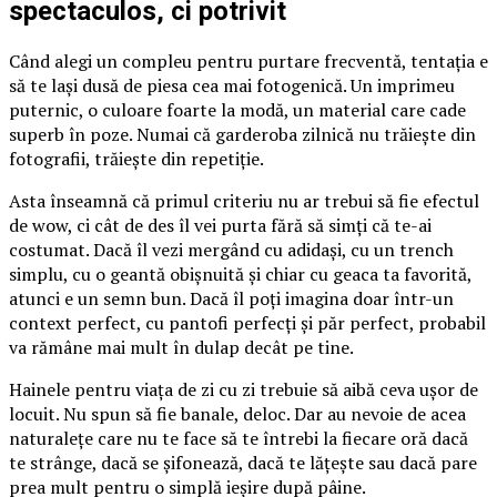
spectaculos, ci potrivit
Când alegi un compleu pentru purtare frecventă, tentația e
să te lași dusă de piesa cea mai fotogenică. Un imprimeu
puternic, o culoare foarte la modă, un material care cade
superb în poze. Numai că garderoba zilnică nu trăiește din
fotografii, trăiește din repetiție.
Asta înseamnă că primul criteriu nu ar trebui să fie efectul
de wow, ci cât de des îl vei purta fără să simți că te-ai
costumat. Dacă îl vezi mergând cu adidași, cu un trench
simplu, cu o geantă obișnuită și chiar cu geaca ta favorită,
atunci e un semn bun. Dacă îl poți imagina doar într-un
context perfect, cu pantofi perfecți și păr perfect, probabil
va rămâne mai mult în dulap decât pe tine.
Hainele pentru viața de zi cu zi trebuie să aibă ceva ușor de
locuit. Nu spun să fie banale, deloc. Dar au nevoie de acea
naturalețe care nu te face să te întrebi la fiecare oră dacă
te strânge, dacă se șifonează, dacă te lățește sau dacă pare
prea mult pentru o simplă ieșire după pâine.