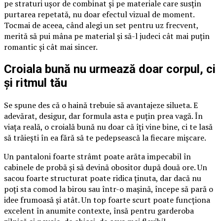
pe straturi ușor de combinat și pe materiale care susțin
purtarea repetată, nu doar efectul vizual de moment.
Tocmai de aceea, când alegi un set pentru uz frecvent,
merită să pui mâna pe material și să-l judeci cât mai puțin
romantic și cât mai sincer.
Croiala bună nu urmează doar corpul, ci
și ritmul tău
Se spune des că o haină trebuie să avantajeze silueta. E
adevărat, desigur, dar formula asta e puțin prea vagă. În
viața reală, o croială bună nu doar că îți vine bine, ci te lasă
să trăiești în ea fără să te pedepsească la fiecare mișcare.
Un pantaloni foarte strâmt poate arăta impecabil în
cabinele de probă și să devină obositor după două ore. Un
sacou foarte structurat poate ridica ținuta, dar dacă nu
poți sta comod la birou sau într-o mașină, începe să pară o
idee frumoasă și atât. Un top foarte scurt poate funcționa
excelent în anumite contexte, însă pentru garderoba