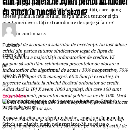
Cum alegi paleta de culori pentru un buchet
cu relații și potență financiar-politică? De ce ar trebui să fie
discriminați colegii de la SOP, de la subunități, care ajung
cu Stitch în funcție de sezon?
adesea primii la fața locului, susțin munca tuturor și țin
piept unei diversități extraordinare de spețe și fapte?
Cităm în continuare:
”
– modul de acordare a salariilor de excelență. Au fost aduse
Publicat
critici din partea tuturor sindicatelor legat de lipsa de
acum 2 luni
transparenta a majorității ordonatorilor de credite. Vă
propun să solicităm schimbarea procentelor de alocare a
pe
indicatorilor din algoritmul de acum ( 30% neoperative, 70%
iunie 8, 2026
operativi și apoi 40% manageri, 60% funcții executie), în
procente calculate la nivelul fiecărui ordonator de credit.
De
Adică dacă la IPJ X avem 1000 angajați, din care 100 sunt
sefi profesionali, procentul alocat șefilor sa fie de 10%. Dacă
Eugen Marc
din cei 1000 angajați, 200 sunt neoperativi, procentul alocat
sa fie de 20%. Și tot așa.
Prima dată când am văzut un buchet construit în jurul lui
SNPPC a solicitat și după o scurtă consultare, domnul insp
Stitch am zâmbit puțin neîncrezător. Mi se părea o
general a admis ca fiecare IPJ să acorde pe viitor un astfel de