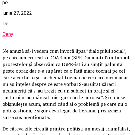
pe
iunie 27, 2022
De
Deny
Ne amuză să-i vedem cum invocă lipsa ”dialogului social”,
pe care am criticat-o DOAR noi (SPR Diamantul) în timpul
protestelor și observăm că IGPR-istii au simțit pălmuța
peste obraz dar s-a supărat ca o fată mare tocmai pe cel
care a certat-o și i-a chemat tocmai pe cei care nici măcar
nu au înțeles despre ce este vorba! S-au uitat săracii
nedumeriți că s-au trezit cu un subiect în brațe și ei
”usturoi n-au mâncat, nici gura nu le miroase”. Și cum se
obișnuiește acum, atunci când ai o problemă pe care nu o
poți gestiona, e sigur ceva legat de Ucraina, precizeaza
sursa sus mentionata.
De câteva zile circulă printre polițiști un mesaj triumfalist,