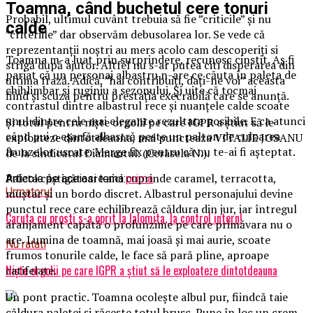
Toamna, când buchetul cere tonuri
Probabil, ultimul cuvânt trebuia să fie ”criticile” și nu
calde
”criteriile” dar observăm debusolarea lor. Se vede că
reprezentanții noștri au mers acolo cam descoperiți si
Toamna m-a luat prin surprindere, recunosc cinstit. Aș fi
strigă după ajutor. Altfel nu s-ar putea citi disperarea din
pariat că un personaj albastru n-are ce căuta în paleta de
ultima frază. Adică, ”hai contribuiți, dați-ne voi” aceasta
chihlimbar și ruginiu a sezonului. Și uite că tocmai
fiind și scuza pentru prestația execrabilă care se anunță.
contrastul dintre albastrul rece și nuanțele calde scoate
unul dintre cele mai elegante rezultate posibile. E ca atunci
Și totul pentru niște orgolii pe care IGPR a știut să le
când pui o eșarfă albastră peste un palton de culoarea
exploateze dintotdeauna, mai puncteaza VITALIE JOSANU
frunzelor uscate. Merge fix pentru că nu te-ai fi așteptat.
de la sindicatul Diamantul. (Cerasela N.).
Paleta câștigătoare aici cuprinde caramel, terracotta,
Articole pe aceiasi tema:
prima
Urmatorul
muștar și un bordo discret. Albastrul personajului devine
punctul rece care echilibrează căldura din jur, iar întregul
Caruta cu prosti s-a oprit la Ialomita, la control intern!
aranjament capătă o profunzime pe care primăvara nu o
are. Lumina de toamnă, mai joasă și mai aurie, scoate
Nu ratati
frumos tonurile calde, le face să pară pline, aproape
Niște orgolii pe care IGPR a știut să le exploateze dintotdeauna
catifelate.
Un pont practic. Toamna ocolește albul pur, fiindcă taie
căldura paletei și răcește totul brusc. Pune în loc un crem