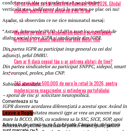
conformează, dar noi preferăm să ne păstrăm
Tot ce trebuie sa stii inainte de Summer Well 2026. Ghidul
verticalitatea, indiferent dacă le suntem pe plac ori nu!
complet pentru editia aniversara de 15 ani
Așadar, să observăm ce ne zice minunatul mesaj:
”
Astazi, între orele 09.00-12.00 a avut loc o ședință de
Mașinile de spălat și uscătoarele bazate pe inteligență
dialog social între IGPR și sindicatele din IGPR.
artificială îți cunosc hainele mai bine decât tine
Din partea IGPR au participat insp general cu cei doi
adjuncți, șeful DMRU.
Cum ar fi dacă ceasul tău s-ar antrena alături de tine?
Din partea sindicatelor au participat SNPPC, sidepol, smart
lex, europol, prolex, plus CNP.
TAG investește 500.000 de euro în retail în 2026, pentru
Subiecte abordate:
modernizarea magazinelor și extinderea portofoliului
– sporul de risc și solicitare neuropsihică.
Comenteaza si tu
IGPR doreste acordarea diferențiată a acestui spor. Având în
vedere complexitatea muncii igpr ar vrea un procent mai
Leave a Reply
mare la BCCO, BOS, cu scaderea sa la SIC, SICE, SOP, apoi
Adresa ta de email nu va fi publicată.
Câmpurile obligatorii
structuri de politie judiciara la politii municipale, politii
sunt marcate cu
*