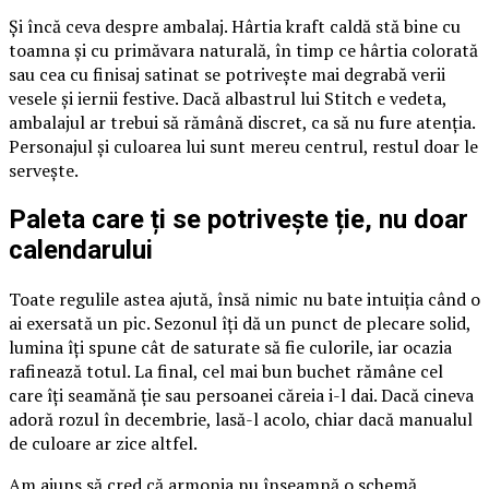
Și încă ceva despre ambalaj. Hârtia kraft caldă stă bine cu
toamna și cu primăvara naturală, în timp ce hârtia colorată
sau cea cu finisaj satinat se potrivește mai degrabă verii
vesele și iernii festive. Dacă albastrul lui Stitch e vedeta,
ambalajul ar trebui să rămână discret, ca să nu fure atenția.
Personajul și culoarea lui sunt mereu centrul, restul doar le
servește.
Paleta care ți se potrivește ție, nu doar
calendarului
Toate regulile astea ajută, însă nimic nu bate intuiția când o
ai exersată un pic. Sezonul îți dă un punct de plecare solid,
lumina îți spune cât de saturate să fie culorile, iar ocazia
rafinează totul. La final, cel mai bun buchet rămâne cel
care îți seamănă ție sau persoanei căreia i-l dai. Dacă cineva
adoră rozul în decembrie, lasă-l acolo, chiar dacă manualul
de culoare ar zice altfel.
Am ajuns să cred că armonia nu înseamnă o schemă