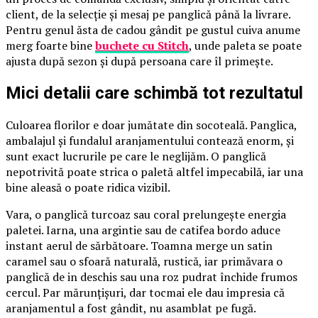
client, de la selecție și mesaj pe panglică până la livrare.
Pentru genul ăsta de cadou gândit pe gustul cuiva anume
merg foarte bine
buchete cu Stitch
, unde paleta se poate
ajusta după sezon și după persoana care îl primește.
Mici detalii care schimbă tot rezultatul
Culoarea florilor e doar jumătate din socoteală. Panglica,
ambalajul și fundalul aranjamentului contează enorm, și
sunt exact lucrurile pe care le neglijăm. O panglică
nepotrivită poate strica o paletă altfel impecabilă, iar una
bine aleasă o poate ridica vizibil.
Vara, o panglică turcoaz sau coral prelungește energia
paletei. Iarna, una argintie sau de catifea bordo aduce
instant aerul de sărbătoare. Toamna merge un satin
caramel sau o sfoară naturală, rustică, iar primăvara o
panglică de in deschis sau una roz pudrat închide frumos
cercul. Par mărunțișuri, dar tocmai ele dau impresia că
aranjamentul a fost gândit, nu asamblat pe fugă.