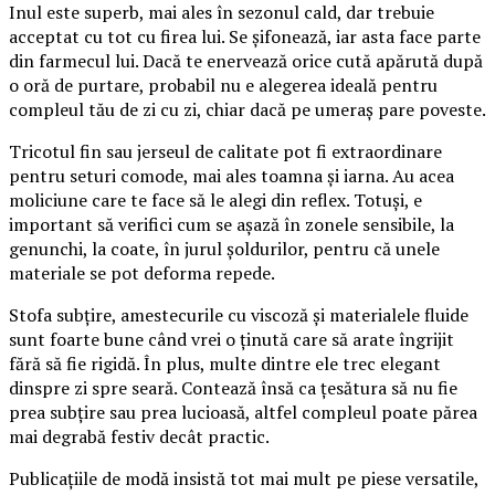
Inul este superb, mai ales în sezonul cald, dar trebuie
acceptat cu tot cu firea lui. Se șifonează, iar asta face parte
din farmecul lui. Dacă te enervează orice cută apărută după
o oră de purtare, probabil nu e alegerea ideală pentru
compleul tău de zi cu zi, chiar dacă pe umeraș pare poveste.
Tricotul fin sau jerseul de calitate pot fi extraordinare
pentru seturi comode, mai ales toamna și iarna. Au acea
moliciune care te face să le alegi din reflex. Totuși, e
important să verifici cum se așază în zonele sensibile, la
genunchi, la coate, în jurul șoldurilor, pentru că unele
materiale se pot deforma repede.
Stofa subțire, amestecurile cu viscoză și materialele fluide
sunt foarte bune când vrei o ținută care să arate îngrijit
fără să fie rigidă. În plus, multe dintre ele trec elegant
dinspre zi spre seară. Contează însă ca țesătura să nu fie
prea subțire sau prea lucioasă, altfel compleul poate părea
mai degrabă festiv decât practic.
Publicațiile de modă insistă tot mai mult pe piese versatile,