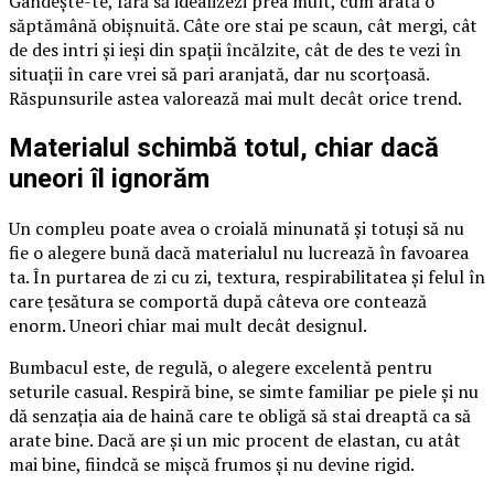
Gândește-te, fără să idealizezi prea mult, cum arată o
săptămână obișnuită. Câte ore stai pe scaun, cât mergi, cât
de des intri și ieși din spații încălzite, cât de des te vezi în
situații în care vrei să pari aranjată, dar nu scorțoasă.
Răspunsurile astea valorează mai mult decât orice trend.
Materialul schimbă totul, chiar dacă
uneori îl ignorăm
Un compleu poate avea o croială minunată și totuși să nu
fie o alegere bună dacă materialul nu lucrează în favoarea
ta. În purtarea de zi cu zi, textura, respirabilitatea și felul în
care țesătura se comportă după câteva ore contează
enorm. Uneori chiar mai mult decât designul.
Bumbacul este, de regulă, o alegere excelentă pentru
seturile casual. Respiră bine, se simte familiar pe piele și nu
dă senzația aia de haină care te obligă să stai dreaptă ca să
arate bine. Dacă are și un mic procent de elastan, cu atât
mai bine, fiindcă se mișcă frumos și nu devine rigid.