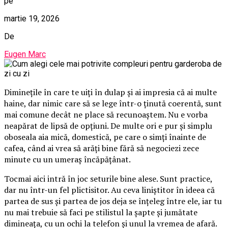
pe
martie 19, 2026
De
Eugen Marc
Diminețile în care te uiți în dulap și ai impresia că ai multe
haine, dar nimic care să se lege într-o ținută coerentă, sunt
mai comune decât ne place să recunoaștem. Nu e vorba
neapărat de lipsă de opțiuni. De multe ori e pur și simplu
oboseala aia mică, domestică, pe care o simți înainte de
cafea, când ai vrea să arăți bine fără să negociezi zece
minute cu un umeraș încăpățânat.
Tocmai aici intră în joc seturile bine alese. Sunt practice,
dar nu într-un fel plictisitor. Au ceva liniștitor în ideea că
partea de sus și partea de jos deja se înțeleg între ele, iar tu
nu mai trebuie să faci pe stilistul la șapte și jumătate
dimineața, cu un ochi la telefon și unul la vremea de afară.