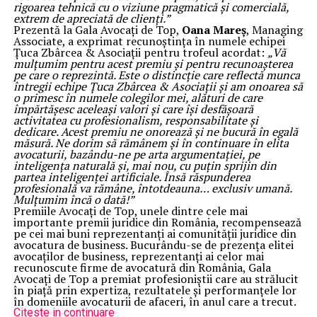
rigoarea tehnică cu o viziune pragmatică și comercială,
extrem de apreciată de clienți.”
Prezentă la Gala Avocați de Top,
Oana Mareș
, Managing
Associate, a exprimat recunoștința în numele echipei
Țuca Zbârcea & Asociații pentru trofeul acordat:
„Vă
mulțumim pentru acest premiu și pentru recunoașterea
pe care o reprezintă. Este o distincție care reflectă munca
întregii echipe Țuca Zbârcea & Asociații și am onoarea să
o primesc în numele colegilor mei, alături de care
împărtășesc aceleași valori și care își desfășoară
activitatea cu profesionalism, responsabilitate și
dedicare. Acest premiu ne onorează și ne bucură în egală
măsură. Ne dorim să rămânem și în continuare în elita
avocaturii, bazându-ne pe arta argumentației, pe
inteligența naturală și, mai nou, cu puțin sprijin din
partea inteligenței artificiale. Însă răspunderea
profesională va rămâne, întotdeauna… exclusiv umană.
Mulțumim încă o dată!”
Premiile Avocați de Top, unele dintre cele mai
importante premii juridice din România, recompensează
pe cei mai buni reprezentanți ai comunității juridice din
avocatura de business. Bucurându-se de prezența elitei
avocaților de business, reprezentanți ai celor mai
recunoscute firme de avocatură din România, Gala
Avocați de Top a premiat profesioniștii care au strălucit
în piață prin expertiza, rezultatele și performanțele lor
în domeniile avocaturii de afaceri, în anul care a trecut.
Citeste in continuare