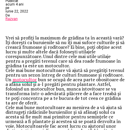
Publicat
acum 4 ani
pe
iunie 22, 2022
De
Razvan
Vrei să profiţi la maximum de grădina ta în această vară?
Îţi doreşti ca buruienile să nu îţi mai sufoce culturile şi să
crească frumoase şi roditoare? Ei bine, poţi obţine acest
lucru şi multe altele dacă foloseşti utilajele
corespunzătoare. Unul dintre cele mai utile utilaje
pentru a pregăti terenul care să dea roade frumoase în
grădina ta este un motocultor.
Cele mai bune motocultoare vă ajută să pregătiți terenul
pentru un sezon întreg de culturi frumoase şi roditoare.
Un
motocultor
bun se ocupă de acea parte obositoare de
a afâna solul şi a-l pregăti pentru plantare. Astfel,
folosind un motocultor bun, munca istovitoare se va
transforma într-o adevărată plăcere de a face treabă şi
te poți concentra pe a te bucura de tot ceea ce grădina
ta are de oferit.
Cele mai bune motocultoare au menirea de a vă ajuta să
distrugeţi rădăcinile buruienilor și să afânaţi solul ca
acesta să fie mult mai primitor pentru seminţele ce
urmează a fi plantate şi acestea să se poată dezvolta în
voie. Motocultoarele fac acest lucru cu ajutorul unor