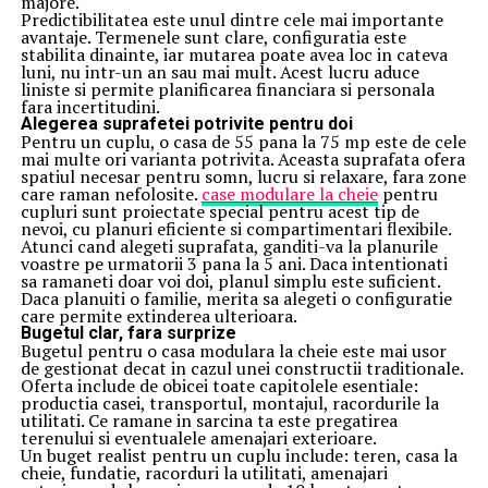
majore.
Predictibilitatea este unul dintre cele mai importante
avantaje. Termenele sunt clare, configuratia este
stabilita dinainte, iar mutarea poate avea loc in cateva
luni, nu intr-un an sau mai mult. Acest lucru aduce
liniste si permite planificarea financiara si personala
fara incertitudini.
Alegerea suprafetei potrivite pentru doi
Pentru un cuplu, o casa de 55 pana la 75 mp este de cele
mai multe ori varianta potrivita. Aceasta suprafata ofera
spatiul necesar pentru somn, lucru si relaxare, fara zone
care raman nefolosite.
case modulare la cheie
pentru
cupluri sunt proiectate special pentru acest tip de
nevoi, cu planuri eficiente si compartimentari flexibile.
Atunci cand alegeti suprafata, ganditi-va la planurile
voastre pe urmatorii 3 pana la 5 ani. Daca intentionati
sa ramaneti doar voi doi, planul simplu este suficient.
Daca planuiti o familie, merita sa alegeti o configuratie
care permite extinderea ulterioara.
Bugetul clar, fara surprize
Bugetul pentru o casa modulara la cheie este mai usor
de gestionat decat in cazul unei constructii traditionale.
Oferta include de obicei toate capitolele esentiale:
productia casei, transportul, montajul, racordurile la
utilitati. Ce ramane in sarcina ta este pregatirea
terenului si eventualele amenajari exterioare.
Un buget realist pentru un cuplu include: teren, casa la
cheie, fundatie, racorduri la utilitati, amenajari