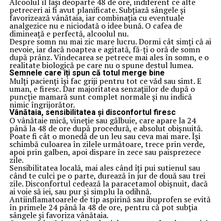
Alcoolul îl lași deoparte 48 de ore, indiferent ce alte
petreceri ai fi avut planificate. Subțiază sângele și
favorizează vânătaia, iar combinația cu eventuale
analgezice nu e niciodată o idee bună. O cafea de
dimineață e perfectă, alcoolul nu.
Despre somn nu mai zic mare lucru. Dormi cât simți că ai
nevoie, iar dacă noaptea e agitată, fă-ți o oră de somn
după prânz. Vindecarea se petrece mai ales în somn, e o
realitate biologică pe care nu o spune destul lumea.
Semnele care îți spun că totul merge bine
Mulți pacienți își fac griji pentru tot ce văd sau simt. E
uman, e firesc. Dar majoritatea senzațiilor de după o
puncție mamară sunt complet normale și nu indică
nimic îngrijorător.
Vânătaia, sensibilitatea și disconfortul firesc
O vânătaie mică, vineție sau gălbuie, care apare la 24
până la 48 de ore după procedură, e absolut obișnuită.
Poate fi cât o monedă de un leu sau ceva mai mare. Își
schimbă culoarea în zilele următoare, trece prin verde,
apoi prin galben, apoi dispare în zece sau paisprezece
zile.
Sensibilitatea locală, mai ales când îți pui sutienul sau
când te culci pe o parte, durează în jur de două sau trei
zile. Disconfortul cedează la paracetamol obișnuit, dacă
ai voie să iei, sau pur și simplu la odihnă.
Antiinflamatoarele de tip aspirină sau ibuprofen se evită
în primele 24 până la 48 de ore, pentru că pot subția
sângele și favoriza vânătaia.