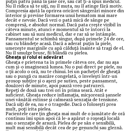
puțin patru până la șase ore, sau cât ți-a spus medicul.
Nu îl ridica să te uiți, nu îl muta, nu îl atinge fără motiv.
Compresia ajută la oprirea oricărei sângerări minore din
interior și previne formarea unui hematom mai mare
decât e nevoie. Dacă vezi o pată mică de sânge pe
compresă, e absolut normal. Dacă pata crește vizibil în
câteva minute, atunci e momentul să te întorci la
cabinet sau să suni medicul, dar e rar să se întâmple.
Pansamentul se schimbă singur, după primele 24 de ore,
sau cu blândețe acasă. Dacă a aderat puțin la piele,
umezește marginile cu apă călduță înainte să tragi de el.
Nu îl smulge brusc, fii blândă cu pielea.
Gheața și rolul ei adevărat
Gheața e prietena ta în primele câteva ore, dar nu așa
cum și-o imaginează lumea. Nu o pui direct pe piele, nu
o ții acolo o oră, nu te chinui. Iei un pachețel de gheață
sau o pungă cu mazăre congelată, o învelești într-un
prosop subțire și o așezi pe sutien, peste pansament,
douăzeci de minute, apoi pauză vreo patruzeci.
Repeți de două sau trei ori în prima seară. Atât e
suficient. Gheața reduce inflamația, micșorează șansele
unei vânătăi extinse și calmează senzația de tensiune.
Dacă uiți de ea, nu e o tragedie. Dacă o folosești prea
mult, poți irita pielea.
Pacientele care țin gheața mai mult de o jumătate de oră
continuu îmi spun apoi că le-a apărut o roșeață locală
sau o senzație de arsură. Pielea de pe sân e sensibilă,
mult mai sensibilă decât cea de pe genunchi sau gleznă.