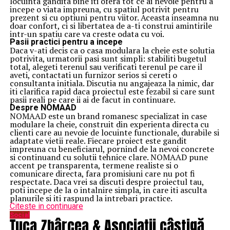
locuinta gandita bine iti ofera tot ce ai nevoie pentru a
incepe o viata impreuna, cu spatiul potrivit pentru
prezent si cu optiuni pentru viitor. Aceasta inseamna nu
doar confort, ci si libertatea de a-ti construi amintirile
intr-un spatiu care va creste odata cu voi.
Pasii practici pentru a incepe
Daca v-ati decis ca o casa modulara la cheie este solutia
potrivita, urmatorii pasi sunt simpli: stabiliti bugetul
total, alegeti terenul sau verificati terenul pe care il
aveti, contactati un furnizor serios si cereti o
consultanta initiala. Discutia nu angajeaza la nimic, dar
iti clarifica rapid daca proiectul este fezabil si care sunt
pasii reali pe care ii ai de facut in continuare.
Despre NOMAAD
NOMAAD este un brand romanesc specializat in case
modulare la cheie, construit din experienta directa cu
clienti care au nevoie de locuinte functionale, durabile si
adaptate vietii reale. Fiecare proiect este gandit
impreuna cu beneficiarul, pornind de la nevoi concrete
si continuand cu solutii tehnice clare. NOMAAD pune
accent pe transparenta, termene realiste si o
comunicare directa, fara promisiuni care nu pot fi
respectate. Daca vrei sa discuti despre proiectul tau,
poti incepe de la o intalnire simpla, in care iti asculta
planurile si iti raspund la intrebari practice.
Citeste in continuare
Social
Țuca Zbârcea & Asociații câștigă