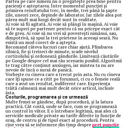
Partea pe care nimeni nu o pregătește prea bine pentru
pacienți e așteptarea. Între momentul puncției și
primirea rezultatului trec, în medie, trei până la șapte
zile, uneori zece, depinde de laborator. Iar zilele alea pot
părea mult mai lungi decât sunt în realitate.
Ai voie să fii agitată. Ai voie să plângi în mașină. Ai voie
să te superi pe partener pentru că nu pricepe exact cât
e de greu. Ai voie să nu vrei să povestești nimănui, sau,
dimpotrivă, să spui la trei prietene în aceeași seară. Nu
există un mod corect de a aștepta.
Recomand câteva lucruri care chiar ajută. Plimbarea
zilnică, fie și treizeci de minute, scade nivelul
cortizolului și ordonează gândurile. Limitează căutările
pe Google despre cel mai rău scenariu posibil. Algoritmii
te trag către conținut anxiogen, iar mintea ta nu are
nevoie de încă o sursă de panică.
Vorbește cu cineva care a trecut prin asta. Nu cu cineva
care îți spune ce a citit pe forumuri, ci cu o femeie reală
care a avut un rezultat, indiferent care. Experiența
trăită calmează mai mult decât orice articol, inclusiv
ăsta.
Costurile, programarea și ce urmează
Multe femei se gândesc, după procedură, și la latura
practică. Cât costă, unde se face, cum se programează
un control în viitor. E o întrebare legitimă, mai ales că
serviciile medicale private au tarife diferite în funcție de
oraș, de centru și de tipul exact al procedurii. Pentru
cine vrea să se informeze din timp despre
pret punctie