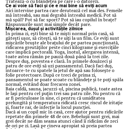
Tratează-o cu blândețea pe care i-o datorezi.
Ce ai voie să faci și ce e mai bine să eviți acum
Aici intervine partea care derutează cel mai des. Femeile
mă întreabă, sau mai degrabă întreabă medicii. Pot să
mă spăl? Pot să fac sport? Pot să iau copilul în brațe?
Răspunsurile sunt mai simple decât pare.
Mișcarea, dușul și activitățile zilnice
În prima zi, ești bine să te miști normal prin casă, să
gătești ușor, să citești, să te uiți la un film. Ce eviți sunt
mișcările bruște ale brațului de pe partea puncționată,
ridicarea greutăților peste cinci kilograme și exercițiile
care implică pectoralii. Yoga, înotul, alergarea intensă,
toate astea rămân pe pauză două până la trei zile.
Despre duș, povestea e clară. În primele douăzeci și
patru de ore eviți să uzi pansamentul. Dacă faci duș,
întoarce-te cu spatele la jetul de apă sau folosește o
folie protectoare. După ce treci de prima zi,
pansamentul se poate scoate cu blândețe și te poți spăla
normal, evitând doar frecarea zonei.
Baia caldă, sauna, jacuzzi-ul, piscina publică, toate astea
le lași pentru cel puțin trei sau patru zile. Nu pentru că
ar fi periculoase în sine, ci pentru că umiditatea
prelungită și temperatura ridicată cresc riscul de iritație
și, foarte rar, de infecție la locul puncției.
Dacă ai un copil mic în casă, cere ajutor pentru ridicările
repetate din primele 48 de ore. Bebelușii sunt grei, mai
grei decât ne dăm seama atunci când îi ridicăm de zeci
de ori pe zi. Lasă pe cineva apropiat să preia partea