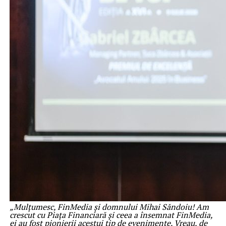
„Mulțumesc, FinMedia și domnului Mihai Săndoiu! Am
crescut cu Piața Financiară și ceea a însemnat FinMedia,
ei au fost pionierii acestui tip de evenimente. Vreau, de