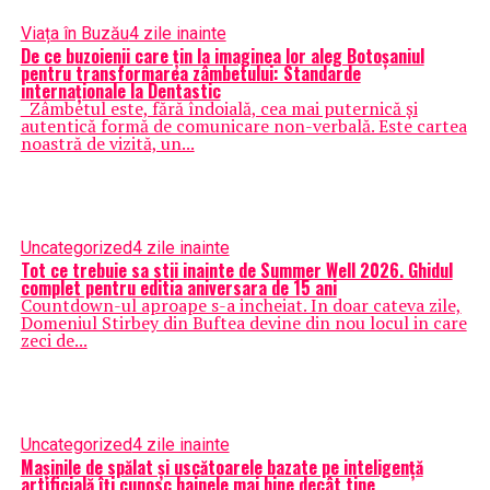
Viața în Buzău
4 zile inainte
De ce buzoienii care țin la imaginea lor aleg Botoșaniul
pentru transformarea zâmbetului: Standarde
internaționale la Dentastic
Zâmbetul este, fără îndoială, cea mai puternică și
autentică formă de comunicare non-verbală. Este cartea
noastră de vizită, un...
Uncategorized
4 zile inainte
Tot ce trebuie sa stii inainte de Summer Well 2026. Ghidul
complet pentru editia aniversara de 15 ani
Countdown-ul aproape s-a incheiat. In doar cateva zile,
Domeniul Stirbey din Buftea devine din nou locul in care
zeci de...
Uncategorized
4 zile inainte
Mașinile de spălat și uscătoarele bazate pe inteligență
artificială îți cunosc hainele mai bine decât tine