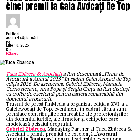
cinci premii la Gala Avocați de Top
Publicat
acum 4 săptămâni
pe
iulie 10, 2026
De
b2bseo
Țuca Zbârcea & Asociații
a fost desemnată „Firma de
Avocatură a Anului 2025” în cadrul Galei Avocați de Top
ediția 2026. De asemenea, Gabriel Zbârcea, Manuela
Gornoviceanu, Ana Popa și Sergiu Crețu au fost distinși
cu trofee de excelență pentru cariera remarcabilă din
domeniul avocaturii.
Trustul de presă FinMedia a organizat ediția a XVI-a a
Galei Avocați de Top, eveniment în cadrul căruia sunt
premiate contribuțiile remarcabile ale profesioniștilor
din domeniul juridic, ale firmelor și echipelor care
modelează peisajul dreptului.
Gabriel Zbârcea
, Managing Partner al Țuca Zbârcea &
Asociații a primit premiul de excelență „
Avocatul
Anului în Business
” pentru leadership excepțional,