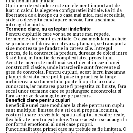
functionalitatii initiale.
Optiunea de extindere este un element important de
luat in calcul la alegerea configuratiei initiale. Ea iti da
libertatea de a incepe cu o casa mai mica, mai accesibila,
si de a o dezvolta cand apare nevoia, fara a schimba
intreaga locuinta.
Termene clare, nu asteptari indefinite
Pentru cuplurile care vor sa se mute mai repede,
termenele clare sunt esentiale. O casa modulara la cheie
se produce in fabrica in cateva saptamani, se transporta
si se monteaza pe fundatie in cateva zile. Intregul
proces, de la contract la predare, dureaza de obicei intre
3 si 6 luni, in functie de complexitatea proiectului.
Acest termen este mult mai scurt decat in cazul unei
constructii clasice, unde intarzierile sunt frecvente si
greu de controlat. Pentru cupluri, acest lucru inseamna
planuri de viata care pot fi puse in practica la timp:
inchirierea apartamentului poate fi oprita la o data
cunoscuta, iar mutarea poate fi pregatita cu liniste, fara
socul unor termene care se prelungesc necontrolat si
fara surprize dezamagitoare pe parcurs.
Beneficii clare pentru cupluri
Beneficiile unei case modulare la cheie pentru un cuplu
sunt multiple: linistea de a sti ca ai propria locuinta,
costuri lunare previzibile, spatiu adaptat nevoilor reale,
flexibilitate pentru extindere. Toate acestea se adauga la
confortul emotional al unei case proprii.
Functionalitatea primei case nu trebuie sa fie limitata. O