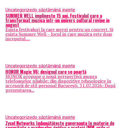
Uncategorized
o săptămână inainte
SUMMER WELL implineste 15 ani. Festivalul care a
transformat muzica intr-un univers cultural revine in
august
Exista festivaluri la care mergi pentru un concert. Si
exista Summer Well – locul in care muzica este doar
inceputul....
Uncategorized
o săptămână inainte
HONOR Magic V6: designul care se poartă
HONOR propune o nouă perspectivă asupra
telefoanelor pliabile: din dispozitive tehnologice în
accesorii de stil personal București, 31.07.2026: După
prezentarea...
Uncategorized
o săptămână inainte
Zyxel Networks îmbunătățește guvernanța în materie de
securitate a produselor pentru a proteja IMM-urile și