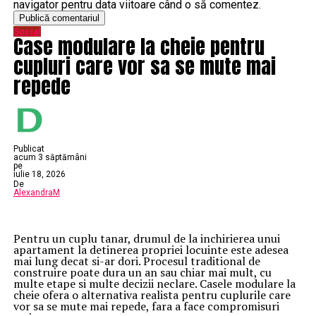
modele de motocultoare
Rotakt
, aşa că nu ezitaţi şi
navigator pentru data viitoare când o să comentez.
răsfoiţi site-ul rotakt.ro pentru a alege cea mai bună
opţiune pentru grădina voastră!
Social
Articole pe aceiasi tema:
Case modulare la cheie pentru
cupluri care vor sa se mute mai
Urmatorul
Cornuleţele cu vişine de la Sânziene aduc fericire cu fiecare
repede
bucăţică
Nu ratati
Cum te poate ajuta un brad de Craciun artificial sa iti
modific sarbatorile
Publicat
acum 3 săptămâni
pe
iulie 18, 2026
De
AlexandraM
Pentru un cuplu tanar, drumul de la inchirierea unui
apartament la detinerea propriei locuinte este adesea
mai lung decat si-ar dori. Procesul traditional de
construire poate dura un an sau chiar mai mult, cu
multe etape si multe decizii neclare. Casele modulare la
cheie ofera o alternativa realista pentru cuplurile care
vor sa se mute mai repede, fara a face compromisuri