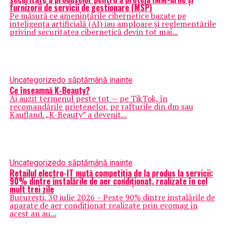
furnizorii de servicii de gestionare (MSP)
Pe măsură ce amenințările cibernetice bazate pe
inteligența artificială (AI) iau amploare și reglementările
privind securitatea cibernetică devin tot mai...
Uncategorized
o săptămână inainte
Ce înseamnă K-Beauty?
Ai auzit termenul peste tot — pe TikTok, în
recomandările prietenelor, pe rafturile din dm sau
Kaufland. „K-Beauty” a devenit...
Uncategorized
o săptămână inainte
Retailul electro-IT mută competiția de la produs la servicii:
90% dintre instalările de aer condiționat, realizate în cel
mult trei zile
București, 30 iulie 2026 – Peste 90% dintre instalările de
aparate de aer condiționat realizate prin evomag în
acest an au...