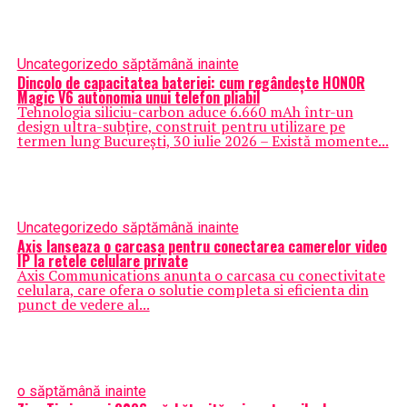
Uncategorized
o săptămână inainte
Dincolo de capacitatea bateriei: cum regândește HONOR
Magic V6 autonomia unui telefon pliabil
Tehnologia siliciu-carbon aduce 6.660 mAh într-un
design ultra-subțire, construit pentru utilizare pe
termen lung București, 30 iulie 2026 – Există momente...
Uncategorized
o săptămână inainte
Axis lanseaza o carcasa pentru conectarea camerelor video
IP la retele celulare private
Axis Communications anunta o carcasa cu conectivitate
celulara, care ofera o solutie completa si eficienta din
punct de vedere al...
o săptămână inainte