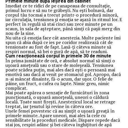
Primele minute după ieșirea din cabinet
Imediat ce te ridici de pe canapeaua de consultație,
primul lucru e să nu te grăbești. Nu ești bolnavă, dar
corpul tău tocmai a trecut printr-o procedură minoră,
iar circulația, tensiunea și emoția se așază în ritmul lor. E
perfect în regulă să stai cinci sau zece minute pe un
scaun, în sala de așteptare, până simți că pașii merg din
nou de la sine.
Nu uita că emoția face cât anestezia. Multe paciente îmi
spun că abia după ce ies pe coridor realizează cât de
tensionate au fost de fapt. Lasă-ți câteva minute să
respiri normal, să bei o gură de apă, să te readuni.
Cum reacționează corpul în primele 30 de minute
În prima jumătate de oră, e absolut normal să simți o
ușoară amețeală sau o stare de moleșeală. Tensiunea
poate scădea puțin, mai ales dacă ești o persoană mai
emotivă sau dacă ai venit pe stomacul gol. Apropo, dacă
n-ai mâncat dinainte, fă-o acum, dar ușor. O felie de
pâine, un fruct, o cafea cu lapte. Nimic greu, nimic
complicat.
Mai poate apărea o senzație de furnicături în zona
puncționată, o ușoară amorțeală, uneori o căldură
locală. Toate sunt firești. Anestezicul local se retrage
treptat, iar țesutul își revine în câteva ore.
Unele femei povestesc că au simțit o ușoară greață în
primele minute. Apare uneori, mai ales la cele cu
sensibilitate la proceduri medicale. Dispare repede dacă
stai jos, respiri adânc și bei câteva înghițituri de apă