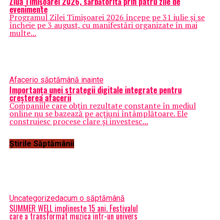
Ziua Timișoarei 2026, sărbătorită prin patru zile de
evenimente
Programul Zilei Timișoarei 2026 începe pe 31 iulie și se
încheie pe 3 august, cu manifestări organizate în mai
multe...
Afaceri
o săptămână inainte
Importanța unei strategii digitale integrate pentru
creșterea afacerii
Companiile care obțin rezultate constante în mediul
online nu se bazează pe acțiuni întâmplătoare. Ele
construiesc procese clare și investesc...
Știrile Săptămânii
Uncategorized
acum o săptămână
SUMMER WELL implineste 15 ani. Festivalul
care a transformat muzica intr-un univers