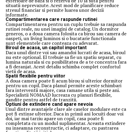
exterioare de baza si o rezerva de 10 la suta pentru
situatii neprevazute. Acest mod de planificare reduce
stresul financiar si permite luarea unor decizii
informate.
Compartimentarea care raspunde rutinei
Compartimentarea pentru un cuplu trebuie sa raspunda
rutinei reale, nu unei imagini de catalog. Un dormitor
generos, o a doua camera folosita ca birou sau camera de
oaspeti, un living luminos si o bucatarie functionala
sunt elementele care conteaza cu adevarat.
Biroul de acasa, un capitol important
Daca unul dintre voi sau amandoi lucrati de acasa, biroul
nu este optional. El trebuie sa fie un spatiu separat, cu
lumina naturala si cu posibilitatea de a te concentra fara
a fi deranjat. Acest detaliu schimba complet confortul
vietii de acasa.
Spatii flexibile pentru viitor
A doua camera poate fi acum birou si ulterior dormitor
pentru un copil. Daca planul permite aceste schimbari
fara interventii majore, casa ramane utila si peste ani.
Specialistii NOMAAD lucreaza cu planuri flexibile,
gandite pentru astfel de tranzitii.
Optiuni de extindere cand apare nevoia
Unul dintre avantajele clare ale caselor modulare este ca
pot fi extinse ulterior. Daca in primii ani locuiti doar voi
doi, iar mai tarziu apare un copil, casa poate fi
completata cu un modul suplimentar. Aceasta extindere
nu inseamna reconstructie, ci adaptare, cu pastrarea