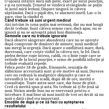
O ușoară întărire mică sub piele, exact pe locul puncției,
e și ea normală. Țesutul se vindecă strângându-se puțin
în jurul micii leziuni. Dispare singură în câteva
săptămâni. Dacă o pipăi des, te alarmezi inutil. Las-o în
pace, vine la rândul ei.
Când trebuie să suni urgent medicul
Aici intrăm în zona puțin mai serioasă, dar nu mai lungă
decât trebuie. Sunt câteva semne care, dacă apar, nu se
ignoră și nu se așteaptă până luni dimineața.
Semnele care nu trebuie ignorate
Dacă observi sângerare abundentă care nu se oprește
după compresie de douăzeci de minute, sună medicul
sau mergi la urgență. Dacă apare o umflătură mare, dură,
dureroasă, care crește vizibil în câteva ore, la fel. Dacă
pielea devine roșie intens, caldă, cu o linie roșie care se
extinde de la locul puncției, e semn de posibilă infecție și
trebuie evaluată repede.
Febra peste 38 de grade, frisoanele, senzația de
slăbiciune accentuată sunt și ele motive să suni. Durerea
care nu cedează la analgezice obișnuite și care se
intensifică în loc să scadă, după 48 de ore, merită o
consultație. Toate astea sunt rare, dar bune de știut.
Cred că merită spus și asta. Nu trebuie să-ți fie jenă să
suni. Niciun medic bun nu se enervează pentru o
întrebare. E mai bine să suni inutil de trei ori decât să nu
suni o dată când era important.
Emoțiile de după și ce să faci cu așteptarea
rezultatului