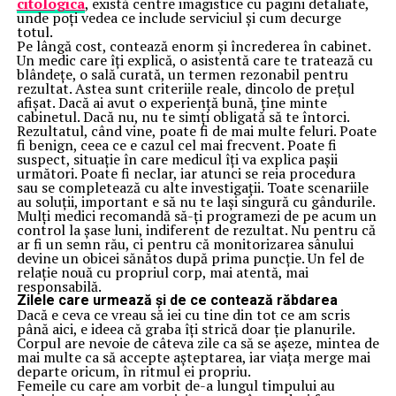
citologica
, există centre imagistice cu pagini detaliate,
unde poți vedea ce include serviciul și cum decurge
totul.
Pe lângă cost, contează enorm și încrederea în cabinet.
Un medic care îți explică, o asistentă care te tratează cu
blândețe, o sală curată, un termen rezonabil pentru
rezultat. Astea sunt criteriile reale, dincolo de prețul
afișat. Dacă ai avut o experiență bună, ține minte
cabinetul. Dacă nu, nu te simți obligată să te întorci.
Rezultatul, când vine, poate fi de mai multe feluri. Poate
fi benign, ceea ce e cazul cel mai frecvent. Poate fi
suspect, situație în care medicul îți va explica pașii
următori. Poate fi neclar, iar atunci se reia procedura
sau se completează cu alte investigații. Toate scenariile
au soluții, important e să nu te lași singură cu gândurile.
Mulți medici recomandă să-ți programezi de pe acum un
control la șase luni, indiferent de rezultat. Nu pentru că
ar fi un semn rău, ci pentru că monitorizarea sânului
devine un obicei sănătos după prima puncție. Un fel de
relație nouă cu propriul corp, mai atentă, mai
responsabilă.
Zilele care urmează și de ce contează răbdarea
Dacă e ceva ce vreau să iei cu tine din tot ce am scris
până aici, e ideea că graba îți strică doar ție planurile.
Corpul are nevoie de câteva zile ca să se așeze, mintea de
mai multe ca să accepte așteptarea, iar viața merge mai
departe oricum, în ritmul ei propriu.
Femeile cu care am vorbit de-a lungul timpului au