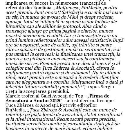
implicarea cu succes în numeroase tranzacții de
referință din România.
„Mulțumesc, FinMedia, pentru
acest premiu. Sunt onorat! Satisfacția e cu atât mai mare
cu cât, în munca de avocat de M&A și drept societar,
aproape totul se întâmplă în spatele ușilor închise ale
birourilor sau ale sălilor de protocol. Abia când o
tranzacție ajunge pe prima pagină a ziarelor, munca
noastră devine mai vizibilă. Dar și tranzacțiile care nu
prind lumina reflectoarelor aduc aceeași satisfacție. După
ore de negocieri, sute de cafele, uși trântite și poate
câteva supărări de gestionat, rămâi cu sentimentul că ai
pus umărul la ceva real: la finalizarea unei tranzacții, la
punerea pe picioare a unei afaceri sau la continuarea
uneia de succes. Premiul acesta nu e doar al meu. E și al
colegilor mei din Țuca Zbârcea & Asociații, cărora le
mulțumesc pentru rigoare și devotament. Nu în ultimul
rând, acest premiu este o măsură a încrederii clienților
care ne aleg pentru a-i consilia. Mulțumesc încă o dată și
felicitări tuturor celorlalți premianți!”
, a spus Sergiu
Crețu la acceptarea premiului.
Marele trofeu al Galei Avocați de Top – „
Firma de
Avocatură a Anului 2025
” – a fost decernat echipei
Țuca Zbârcea & Asociații. Potrivit editorilor
FinMedia,
„Țuca Zbârcea & Asociații este un nume de
referință pe piața locală de avocatură, statut reconfirmat
și la nivel internațional. Recunoscută pentru precizia,
claritatea serviciilor oferite și consultanța strategică de
business în proiecte de mare impact, echipa îmbină