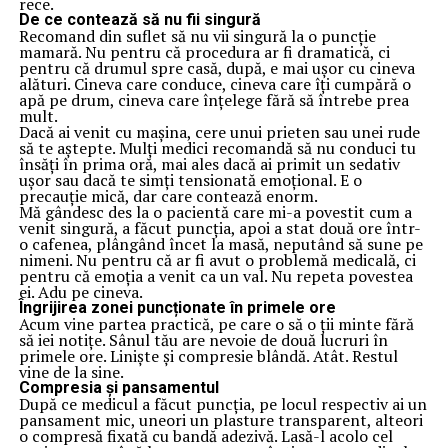
rece.
De ce contează să nu fii singură
Recomand din suflet să nu vii singură la o puncție
mamară. Nu pentru că procedura ar fi dramatică, ci
pentru că drumul spre casă, după, e mai ușor cu cineva
alături. Cineva care conduce, cineva care îți cumpără o
apă pe drum, cineva care înțelege fără să întrebe prea
mult.
Dacă ai venit cu mașina, cere unui prieten sau unei rude
să te aștepte. Mulți medici recomandă să nu conduci tu
însăți în prima oră, mai ales dacă ai primit un sedativ
ușor sau dacă te simți tensionată emoțional. E o
precauție mică, dar care contează enorm.
Mă gândesc des la o pacientă care mi-a povestit cum a
venit singură, a făcut puncția, apoi a stat două ore într-
o cafenea, plângând încet la masă, neputând să sune pe
nimeni. Nu pentru că ar fi avut o problemă medicală, ci
pentru că emoția a venit ca un val. Nu repeta povestea
ei. Adu pe cineva.
Îngrijirea zonei puncționate în primele ore
Acum vine partea practică, pe care o să o ții minte fără
să iei notițe. Sânul tău are nevoie de două lucruri în
primele ore. Liniște și compresie blândă. Atât. Restul
vine de la sine.
Compresia și pansamentul
După ce medicul a făcut puncția, pe locul respectiv ai un
pansament mic, uneori un plasture transparent, alteori
o compresă fixată cu bandă adezivă. Lasă-l acolo cel