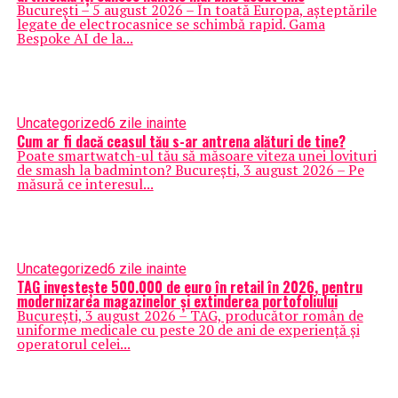
București – 5 august 2026 – În toată Europa, așteptările
legate de electrocasnice se schimbă rapid. Gama
Bespoke AI de la...
Uncategorized
6 zile inainte
Cum ar fi dacă ceasul tău s-ar antrena alături de tine?
Poate smartwatch-ul tău să măsoare viteza unei lovituri
de smash la badminton? București, 3 august 2026 – Pe
măsură ce interesul...
Uncategorized
6 zile inainte
TAG investește 500.000 de euro în retail în 2026, pentru
modernizarea magazinelor și extinderea portofoliului
București, 3 august 2026 – TAG, producător român de
uniforme medicale cu peste 20 de ani de experiență și
operatorul celei...