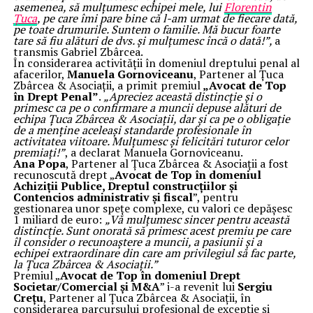
asemenea, să mulțumesc echipei mele, lui
Florentin
Țuca
, pe care îmi pare bine că l-am urmat de fiecare dată,
pe toate drumurile. Suntem o familie. Mă bucur foarte
tare să fiu alături de dvs. și mulțumesc încă o dată!”,
a
transmis Gabriel Zbârcea.
În considerarea activității în domeniul dreptului penal al
afacerilor,
Manuela Gornoviceanu
, Partener al Țuca
Zbârcea & Asociații, a primit premiul
„Avocat de Top
în Drept Penal”
.
„Apreciez această distincție și o
primesc ca pe o confirmare a muncii depuse alături de
echipa Țuca Zbârcea & Asociații, dar și ca pe o obligație
de a menține aceleași standarde profesionale în
activitatea viitoare. Mulțumesc și felicitări tuturor celor
premiați!”
, a declarat Manuela Gornoviceanu.
Ana Popa
, Partener al Țuca Zbârcea & Asociații a fost
recunoscută drept „
Avocat de Top în domeniul
Achiziții Publice, Dreptul construcțiilor și
Contencios administrativ și fiscal
”, pentru
gestionarea unor spețe complexe, cu valori ce depășesc
1 miliard de euro:
„Vă mulțumesc sincer pentru această
distincție. Sunt onorată să primesc acest premiu pe care
îl consider o recunoaștere a muncii, a pasiunii și a
echipei extraordinare din care am privilegiul să fac parte,
la Țuca Zbârcea & Asociații.”
Premiul „
Avocat de Top în domeniul Drept
Societar/Comercial și M&A
” i-a revenit lui
Sergiu
Crețu
, Partener al Țuca Zbârcea & Asociații, în
considerarea parcursului profesional de excepție și