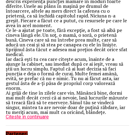
descris experiența puncției mamare în moduri foarte
diferite. Unele au plâns în mașină pe drumul de
întoarcere, altele au mers direct la cafenea cu o
prietenă, ca să închidă capitolul rapid. Niciuna n-a
greșit. Fiecare a făcut ce a putut, cu resursele pe care le
avea în acel moment.
Ce le-a ajutat pe toate, fără excepție, a fost să aibă pe
cineva lângă ele. Un soț, o mamă, o soră, o prietenă
bună. Cineva care să nu întrebe prea multe, care să
aducă un ceai și să stea pe canapea cu ele în liniște.
Sprijinul ăsta tăcut e adesea mai prețios decât orice sfat
medical.
Iar dacă ești tu cea care citește acum, înainte de a
ajunge la cabinet, sau imediat după ce ai ieșit, vreau să
știi un lucru simplu. Faptul că ai luat decizia să faci
puncția e deja o formă de curaj. Multe femei amână,
evită, se prefac că nu e nimic. Tu nu ai făcut asta, iar
gestul ăsta de a-ți păsa de propriul corp valorează
enorm.
Ai grijă de tine în zilele care vin. Mănâncă bine, dormi
mai mult decât crezi că ai nevoie, lasă lucrurile mărunte
să treacă fără să te enerveze. Sânul tău se vindecă
singur, mintea ta are nevoie doar de puțină răbdare, iar
tu meriți acum, mai mult ca oricând, blândețe.
Citeste in continuare
Parteneri