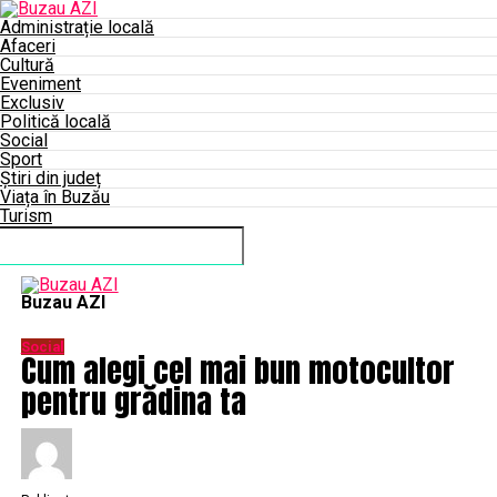
Administrație locală
Afaceri
Cultură
Eveniment
Exclusiv
Politică locală
Social
Sport
Știri din județ
Viața în Buzău
Turism
Connect with us
Buzau AZI
Social
Cum alegi cel mai bun motocultor
pentru grădina ta