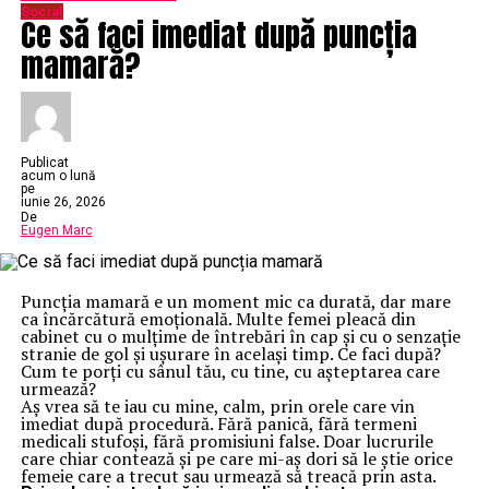
Social
Ce să faci imediat după puncția
mamară?
Publicat
acum o lună
pe
iunie 26, 2026
De
Eugen Marc
Puncția mamară e un moment mic ca durată, dar mare
ca încărcătură emoțională. Multe femei pleacă din
cabinet cu o mulțime de întrebări în cap și cu o senzație
stranie de gol și ușurare în același timp. Ce faci după?
Cum te porți cu sânul tău, cu tine, cu așteptarea care
urmează?
Aș vrea să te iau cu mine, calm, prin orele care vin
imediat după procedură. Fără panică, fără termeni
medicali stufoși, fără promisiuni false. Doar lucrurile
care chiar contează și pe care mi-aș dori să le știe orice
femeie care a trecut sau urmează să treacă prin asta.