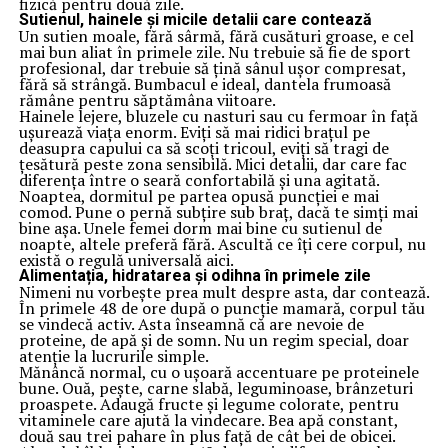
fizică pentru două zile.
Sutienul, hainele și micile detalii care contează
Un sutien moale, fără sârmă, fără cusături groase, e cel
mai bun aliat în primele zile. Nu trebuie să fie de sport
profesional, dar trebuie să țină sânul ușor compresat,
fără să strângă. Bumbacul e ideal, dantela frumoasă
rămâne pentru săptămâna viitoare.
Hainele lejere, bluzele cu nasturi sau cu fermoar în față
ușurează viața enorm. Eviți să mai ridici brațul pe
deasupra capului ca să scoți tricoul, eviți să tragi de
țesătură peste zona sensibilă. Mici detalii, dar care fac
diferența între o seară confortabilă și una agitată.
Noaptea, dormitul pe partea opusă puncției e mai
comod. Pune o pernă subțire sub braț, dacă te simți mai
bine așa. Unele femei dorm mai bine cu sutienul de
noapte, altele preferă fără. Ascultă ce îți cere corpul, nu
există o regulă universală aici.
Alimentația, hidratarea și odihna în primele zile
Nimeni nu vorbește prea mult despre asta, dar contează.
În primele 48 de ore după o puncție mamară, corpul tău
se vindecă activ. Asta înseamnă că are nevoie de
proteine, de apă și de somn. Nu un regim special, doar
atenție la lucrurile simple.
Mănâncă normal, cu o ușoară accentuare pe proteinele
bune. Ouă, pește, carne slabă, leguminoase, brânzeturi
proaspete. Adaugă fructe și legume colorate, pentru
vitaminele care ajută la vindecare. Bea apă constant,
două sau trei pahare în plus față de cât bei de obicei.