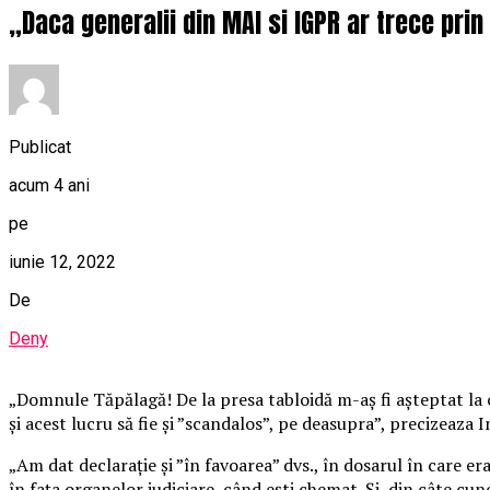
„Daca generalii din MAI si IGPR ar trece prin
Publicat
acum 4 ani
pe
iunie 12, 2022
De
Deny
„Domnule Tăpălagă! De la presa tabloidă m-aș fi așteptat la or
și acest lucru să fie și ”scandalos”, pe deasupra”, precizeaza
„Am dat declarație și ”în favoarea” dvs., în dosarul în care er
în fața organelor judiciare, când ești chemat. Și, din câte cunoa