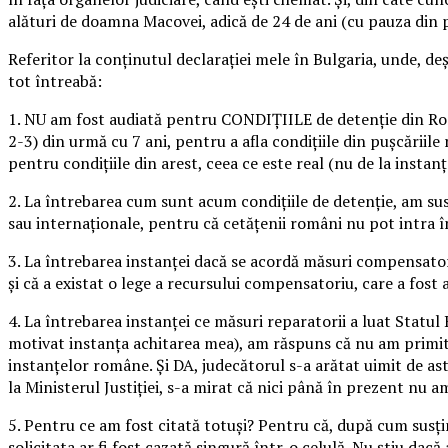
alături de doamna Macovei, adică de 24 de ani (cu pauza din 
Referitor la conținutul declarației mele în Bulgaria, unde, de
tot întreabă:
1. NU am fost audiată pentru CONDIȚIILE de detenție din Româ
2-3) din urmă cu 7 ani, pentru a afla condițiile din pușcării
pentru condițiile din arest, ceea ce este real (nu de la instan
2. La întrebarea cum sunt acum condițiile de detenție, am susț
sau internaționale, pentru că cetățenii români nu pot intra în
3. La întrebarea instanței dacă se acordă măsuri compensator
și că a existat o lege a recursului compensatoriu, care a fost
4. La întrebarea instanței ce măsuri reparatorii a luat Statu
motivat instanța achitarea mea), am răspuns că nu am primit î
instanțelor române. Și DA, judecătorul s-a arătat uimit de ast
la Ministerul Justiției, s-a mirat că nici până în prezent nu a
5. Pentru ce am fost citată totuși? Pentru că, după cum susțin
solicitata ar fi fost cazată singură într-o celulă. Nu știu da