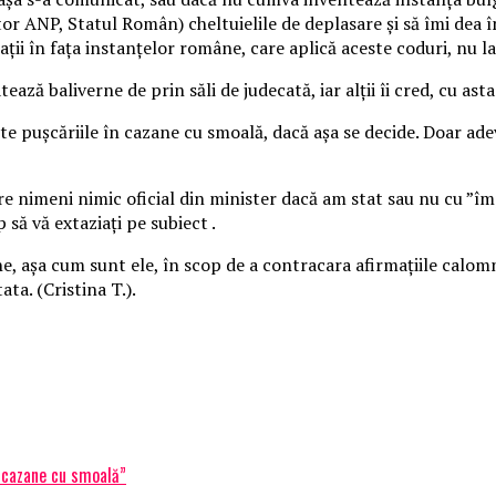
ctor ANP, Statul Român) cheltuielile de deplasare și să îmi dea
ții în fața instanțelor române, care aplică aceste coduri, nu la
latează baliverne de prin săli de judecată, iar alții îi cred, cu as
cute pușcăriile în cazane cu smoală, dacă așa se decide. Doar a
lare nimeni nimic oficial din minister dacă am stat sau nu cu ”
 să vă extaziați pe subiect .
 așa cum sunt ele, în scop de a contracara afirmațiile calomni
ta. (Cristina T.).
n cazane cu smoală”