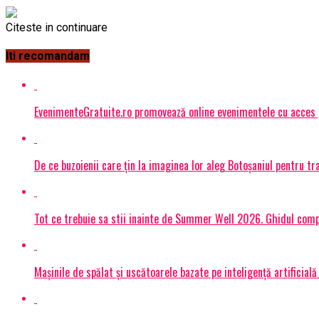
Citeste in continuare
Iti recomandam
EvenimenteGratuite.ro promovează online evenimentele cu acces
De ce buzoienii care țin la imaginea lor aleg Botoșaniul pentru 
Tot ce trebuie sa stii inainte de Summer Well 2026. Ghidul compl
Mașinile de spălat și uscătoarele bazate pe inteligență artificială