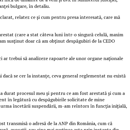
ței bulgare, în detaliu.
declarat, relatez ce și cum pentru presa interesată, care mă
estat (care a stat câteva luni într-o singură celulă, maxim
e, am susținut doar că am obținut despăgubiri de la CEDO
 ci ar trebui să analizeze rapoarte ale unor organe naționale
 dacă se cer la instanțe, ceva general reglementat nu există
 a durat procesul meu și pentru ce am fost arestată și cum a
ent în legătură cu despăgubirile solicitate de mine
urma încetării suspendării, m-am reîntors în funcția inițială,
i fost transmisă o adresă de la ANP din România, cum că
ară, avocații, sau cine mai susținea asta prin instanța din