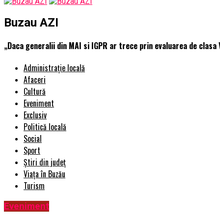
Buzau AZI
„Daca generalii din MAI si IGPR ar trece prin evaluarea de clasa V
Administrație locală
Afaceri
Cultură
Eveniment
Exclusiv
Politică locală
Social
Sport
Știri din județ
Viața în Buzău
Turism
Eveniment