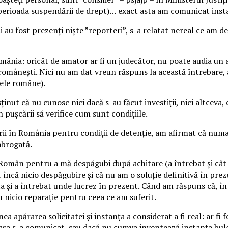
perioada suspendării de drept)… exact asta am comunicat instan
și au fost prezenți niște ”reporteri”, s-a relatat nereal ce am 
nia: oricât de amator ar fi un judecător, nu poate audia un ar
le românești. Nici nu am dat vreun răspuns la această întrebar
țele române).
inut că nu cunosc nici dacă s-au făcut investiții, nici altceva,
 pușcării să verifice cum sunt condițiile.
ii în România pentru condiții de detenție, am afirmat că numai
 abrogată.
l Român pentru a mă despăgubi după achitare (a întrebat și cât
ncă nicio despăgubire și că nu am o soluție definitivă în prez
a și a întrebat unde lucrez în prezent. Când am răspuns că, în 
m nicio reparație pentru ceea ce am suferit.
ea apărarea solicitatei și instanța a considerat a fi real: ar f
că așa s-a comunicat, sau dacă nu cumva inventează instanța bulg