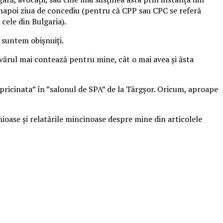
 înapoi ziua de concediu (pentru că CPP sau CPC se referă
 cele din Bulgaria).
ta suntem obișnuiți.
devărul mai contează pentru mine, cât o mai avea și ăsta
împricinata” în ”salonul de SPA” de la Târgșor. Oricum, aproape
oase și relatările mincinoase despre mine din articolele