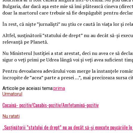
Bulgaria, dar dacă așa este mie să îmi plătească cineva (dire
doar la martorul care trebuie să fie despăgubit pentru declara
În rest, că niște ”jurnaliști” nu știu ce caută în viața lor și re
Altfel, susținătorii ”statului de drept” nu au decât să-și exe
relevanță pe Planetă.
Nu Ministerul Justiției a stat arestat, deci nu avea ce să dec
sigur o veți primi pe Udrea lângă voi și veți avea suficient timp
Pentru devoalarea adevărului vom merge la instanțele române,
încropite de ”acea” parte a presei …”, mai precizeaza sursa cita
Articole pe aceiasi tema:
prima
Urmatorul
Cocaină- pozitiv/Canabis-pozitiv/Amfetamină-pozitiv
Nu ratati
„Susținătorii ”statului de drept” nu au decât să-și execute pușcăriile î