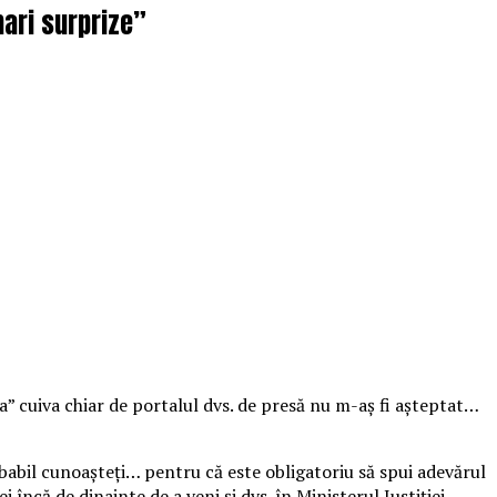
mari surprize”
a” cuiva chiar de portalul dvs. de presă nu m-aș fi așteptat…
probabil cunoașteți… pentru că este obligatoriu să spui adevărul
i încă de dinainte de a veni și dvs. în Ministerul Justiției,