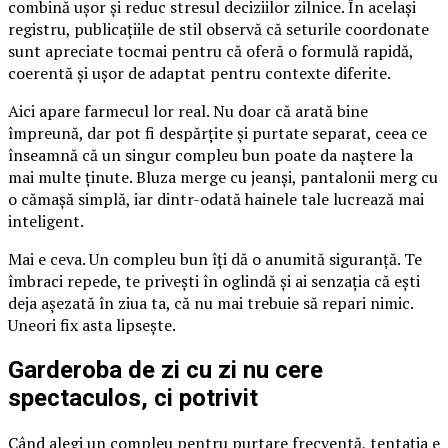
combină ușor și reduc stresul deciziilor zilnice. În același
registru, publicațiile de stil observă că seturile coordonate
sunt apreciate tocmai pentru că oferă o formulă rapidă,
coerentă și ușor de adaptat pentru contexte diferite.
Aici apare farmecul lor real. Nu doar că arată bine
împreună, dar pot fi despărțite și purtate separat, ceea ce
înseamnă că un singur compleu bun poate da naștere la
mai multe ținute. Bluza merge cu jeanși, pantalonii merg cu
o cămașă simplă, iar dintr-odată hainele tale lucrează mai
inteligent.
Mai e ceva. Un compleu bun îți dă o anumită siguranță. Te
îmbraci repede, te privești în oglindă și ai senzația că ești
deja așezată în ziua ta, că nu mai trebuie să repari nimic.
Uneori fix asta lipsește.
Garderoba de zi cu zi nu cere
spectaculos, ci potrivit
Când alegi un compleu pentru purtare frecventă, tentația e