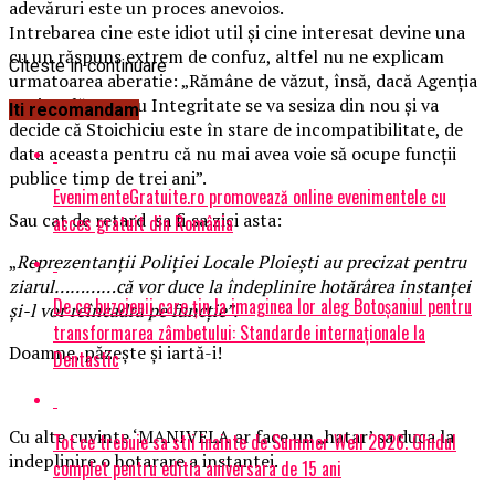
adevăruri este un proces anevoios.
Intrebarea cine este idiot util și cine interesat devine una
cu un răspuns extrem de confuz, altfel nu ne explicam
Citeste in continuare
urmatoarea aberatie: „Rămâne de văzut, însă, dacă Agenția
Națională pentru Integritate se va sesiza din nou și va
Iti recomandam
decide că Stoichiciu este în stare de incompatibilitate, de
data aceasta pentru că nu mai avea voie să ocupe funcții
publice timp de trei ani”.
EvenimenteGratuite.ro promovează online evenimentele cu
Sau cat de retard sa fi sa zici asta:
acces gratuit din România
„
Reprezentanții Poliției Locale Ploiești au precizat pentru
ziarul…………că vor duce la îndeplinire hotărârea instanței
De ce buzoienii care țin la imaginea lor aleg Botoșaniul pentru
și-l vor reîncadra pe funcție”.
transformarea zâmbetului: Standarde internaționale la
Doamne, păzeşte şi iartă-i!
Dentastic
Cu alte cuvinte ‘MANIVELA ar face un „hatar’ sa duca la
Tot ce trebuie sa stii inainte de Summer Well 2026. Ghidul
indeplinire o hotarare a instantei.
complet pentru editia aniversara de 15 ani