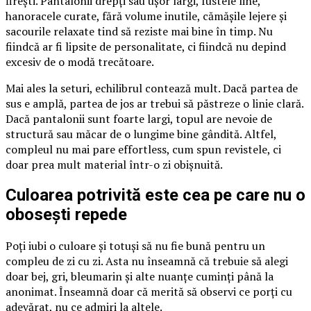
firești. Pantalonii drepți sau ușor largi, fustele line,
hanoracele curate, fără volume inutile, cămășile lejere și
sacourile relaxate tind să reziste mai bine în timp. Nu
fiindcă ar fi lipsite de personalitate, ci fiindcă nu depind
excesiv de o modă trecătoare.
Mai ales la seturi, echilibrul contează mult. Dacă partea de
sus e amplă, partea de jos ar trebui să păstreze o linie clară.
Dacă pantalonii sunt foarte largi, topul are nevoie de
structură sau măcar de o lungime bine gândită. Altfel,
compleul nu mai pare effortless, cum spun revistele, ci
doar prea mult material într-o zi obișnuită.
Culoarea potrivită este cea pe care nu o
obosești repede
Poți iubi o culoare și totuși să nu fie bună pentru un
compleu de zi cu zi. Asta nu înseamnă că trebuie să alegi
doar bej, gri, bleumarin și alte nuanțe cuminți până la
anonimat. Înseamnă doar că merită să observi ce porți cu
adevărat, nu ce admiri la altele.