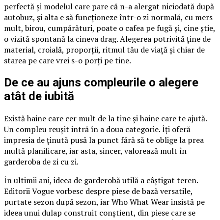
perfectă și modelul care pare că n-a alergat niciodată după
autobuz, și alta e să funcționeze într-o zi normală, cu mers
mult, birou, cumpărături, poate o cafea pe fugă și, cine știe,
o vizită spontană la cineva drag. Alegerea potrivită ține de
material, croială, proporții, ritmul tău de viață și chiar de
starea pe care vrei s-o porți pe tine.
De ce au ajuns compleurile o alegere
atât de iubită
Există haine care cer mult de la tine și haine care te ajută.
Un compleu reușit intră în a doua categorie. Îți oferă
impresia de ținută pusă la punct fără să te oblige la prea
multă planificare, iar asta, sincer, valorează mult în
garderoba de zi cu zi.
În ultimii ani, ideea de garderobă utilă a câștigat teren.
Editorii Vogue vorbesc despre piese de bază versatile,
purtate sezon după sezon, iar Who What Wear insistă pe
ideea unui dulap construit conștient, din piese care se