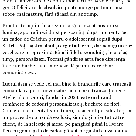
oferi. O aniversare de copil suportă culori vesele chiar și pe
ger. O felicitare de absolvire poate merge pe tonuri mai
sobre, mai mature, fără să iasă din anotimp.
Practic, te uiți întâi la sezon ca să prinzi atmosfera și
lumina, apoi rafinezi după persoană și după moment. Faci
un cadou de Crăciun pentru o adolescentă topită după
Stitch. Poți păstra albul și argintiul iernii, dar adaugi un roz
vesel care o reprezintă. Rămâi fidel sezonului și, în același
timp, personalizezi. Tocmai gândirea asta face diferența
între un buchet luat la repezeală și unul care chiar
comunică ceva.
Lucrul ăsta se vede cel mai bine la brandurile care tratează
comanda ca pe o conversație, nu ca pe o tranzacție rece.
Atelierul cu Daruri, fondat în 2024, este un brand
românesc de cadouri personalizate și buchete de flori.
Conceptul e orientat spre tineri, cu accent pe calitate și pe
un proces de comandă exclusiv, simplu și orientat către
client, de la selecție și mesaj pe panglică până la livrare.
Pentru genul ăsta de cadou gândit pe gustul cuiva anume