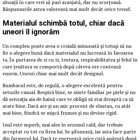
situații în care vrei să pari aranjată, dar nu scorțoasă.
Răspunsurile astea valorează mai mult decât orice trend.
Materialul schimbă totul, chiar dacă
uneori îl ignorăm
Un compleu poate avea o croială minunată și totuși să nu
fie o alegere bună dacă materialul nu lucrează în favoarea
ta. În purtarea de zi cu zi, textura, respirabilitatea și felul în
care țesătura se comportă după câteva ore contează
enorm. Uneori chiar mai mult decât designul.
Bumbacul este, de regulă, o alegere excelentă pentru
seturile casual. Respiră bine, se simte familiar pe piele și nu
dă senzația aia de haină care te obligă să stai dreaptă ca să
arate bine. Dacă are și un mic procent de elastan, cu atât
mai bine, fiindcă se mișcă frumos și nu devine rigid.
Inul este superb, mai ales în sezonul cald, dar trebuie
acceptat cu tot cu firea lui. Se șifonează, iar asta face parte
din farmecul lui. Dacă te enervează orice cută apărută după