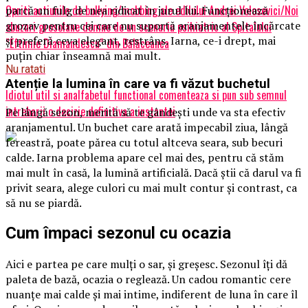
Opriti actiunile de bullying/mobbing ale edilului Andrei Volosevici/Noi
parcă un fulg de nea ridicat în jurul lui. Funcționează
grozav pentru cei care nu suportă aranjamentele încărcate
abuzuri grosolane demne de un scenariu psihiatric al Spitalului
și preferă ceva elegant, restrâns. Iarna, ce-i drept, mai
”Eftimie Diamandescu” din Bălăceanca
puțin chiar înseamnă mai mult.
Nu ratati
Atenție la lumina în care va fi văzut buchetul
Idiotul util si analfabetul functional comenteaza si pun sub semnul
intrebarii o decizie definitiva a instantei
Pe lângă sezon, merită să te gândești unde va sta efectiv
aranjamentul. Un buchet care arată impecabil ziua, lângă
fereastră, poate părea cu totul altceva seara, sub becuri
calde. Iarna problema apare cel mai des, pentru că stăm
mai mult în casă, la lumină artificială. Dacă știi că darul va fi
privit seara, alege culori cu mai mult contur și contrast, ca
să nu se piardă.
Cum împaci sezonul cu ocazia
Aici e partea pe care mulți o sar, și greșesc. Sezonul îți dă
paleta de bază, ocazia o reglează. Un cadou romantic cere
nuanțe mai calde și mai intime, indiferent de luna în care îl