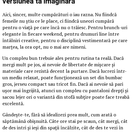
versiunea ta imaginară
Aici, sincer, multe cumpărături o iau razna. Nu fiindcă
femeile nu știu ce le place, ci fiindcă uneori cumpără
pentru o viață pe care încă nu o trăiesc. Pentru brunch-uri
elegante în fiecare weekend, pentru drumuri line între
întâlniri creative, pentru o disciplină vestimentară pe care
marțea, la ora opt, nu o mai are nimeni.
Un compleu bun trebuie ales pentru rutina ta reală. Dacă
mergi mult pe jos, ai nevoie de libertate de mișcare și
materiale care rezistă decent la purtare. Dacă lucrezi într-
un mediu relaxat, poate funcționează un set din bumbac
gros, jerseu compact sau tricot fin. Dacă ai nevoie să pari
ușor mai îngrijită, atunci un compleu cu pantaloni drepți și
sacou lejer ori o variantă din stofă subțire poate face treabă
excelentă.
Gândește-te, fără să idealizezi prea mult, cum arată o
săptămână obișnuită. Câte ore stai pe scaun, cât mergi, cât
de des intri și ieși din spații încălzite, cât de des te vezi în