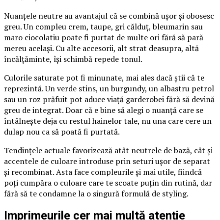
Nuanțele neutre au avantajul că se combină ușor și obosesc
greu. Un compleu crem, taupe, gri călduț, bleumarin sau
maro ciocolatiu poate fi purtat de multe ori fără să pară
mereu același. Cu alte accesorii, alt strat deasupra, altă
încălțăminte, își schimbă repede tonul.
Culorile saturate pot fi minunate, mai ales dacă știi că te
reprezintă. Un verde stins, un burgundy, un albastru petrol
sau un roz prăfuit pot aduce viață garderobei fără să devină
greu de integrat. Doar că e bine să alegi o nuanță care se
întâlnește deja cu restul hainelor tale, nu una care cere un
dulap nou ca să poată fi purtată.
Tendințele actuale favorizează atât neutrele de bază, cât și
accentele de culoare introduse prin seturi ușor de separat
și recombinat. Asta face compleurile și mai utile, fiindcă
poți cumpăra o culoare care te scoate puțin din rutină, dar
fără să te condamne la o singură formulă de styling.
Imprimeurile cer mai multă atenție