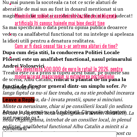
Nu mai punem la socoteala ca tot ce scrie alaturi de
aberatiile de mai sus au fost in dosarul mentionat si un
Mașinile de spălat și uscătoarele bazate pe inteligență
magistrat a dat o hotarare deinitiva, fiind un lucru judecat!
artificială îți cunosc hainele mai bine decât tine
Sa mai specificam o data pentru opinia publica deoarece
vedem ca analfabetul functional tot nu intelege si apeleaza
la idioti utili pentru a denatura realitatea.
Cum ar fi dacă ceasul tău s-ar antrena alături de tine?
Dupa cum deja stiti, la conducerea Politiei Locale
Ploiesti este un analfabet functional, nasul primarului
Andrei Volosevici
TAG investește 500.000 de euro în retail în 2026, pentru
Treaba este ca a prins si tupeu acest baiat, pe numele sau
modernizarea magazinelor și extinderea portofoliului
de scena, Albu Catalin,
ridicat si plantat de fin pana la
functia de director general dintr-un simplu sofer.
Pe
Comenteaza si tu
langa faptul ca nu-si face treaba, ca nu stie probabil incearca
sa-l ajute cineva, da-l invata prostii, spune si minciuni.
Leave a Reply
Minte cu nerusinare, chiar si pe consilierii locali (in sedinta
Adresa ta de email nu va fi publicată.
Câmpurile obligatorii
in care s-a aprobat noua organigrama a acestei institutii). La
sunt marcate cu
*
noua Organigrama, intrebat de un consilier local, in plenul
sedintei, analfabetul functional Albu Catalin a mintit si a
Comentariu
*
declarat ca noua Organiograma prin care se crea un post cu