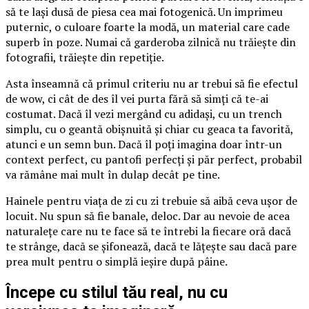
să te lași dusă de piesa cea mai fotogenică. Un imprimeu
puternic, o culoare foarte la modă, un material care cade
superb în poze. Numai că garderoba zilnică nu trăiește din
fotografii, trăiește din repetiție.
Asta înseamnă că primul criteriu nu ar trebui să fie efectul
de wow, ci cât de des îl vei purta fără să simți că te-ai
costumat. Dacă îl vezi mergând cu adidași, cu un trench
simplu, cu o geantă obișnuită și chiar cu geaca ta favorită,
atunci e un semn bun. Dacă îl poți imagina doar într-un
context perfect, cu pantofi perfecți și păr perfect, probabil
va rămâne mai mult în dulap decât pe tine.
Hainele pentru viața de zi cu zi trebuie să aibă ceva ușor de
locuit. Nu spun să fie banale, deloc. Dar au nevoie de acea
naturalețe care nu te face să te întrebi la fiecare oră dacă
te strânge, dacă se șifonează, dacă te lățește sau dacă pare
prea mult pentru o simplă ieșire după pâine.
Începe cu stilul tău real, nu cu