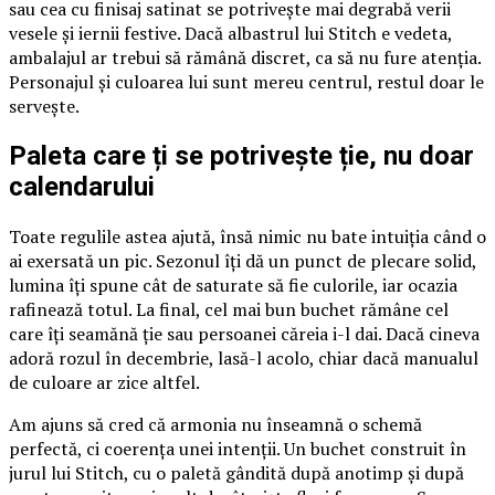
sau cea cu finisaj satinat se potrivește mai degrabă verii
vesele și iernii festive. Dacă albastrul lui Stitch e vedeta,
ambalajul ar trebui să rămână discret, ca să nu fure atenția.
Personajul și culoarea lui sunt mereu centrul, restul doar le
servește.
Paleta care ți se potrivește ție, nu doar
calendarului
Toate regulile astea ajută, însă nimic nu bate intuiția când o
ai exersată un pic. Sezonul îți dă un punct de plecare solid,
lumina îți spune cât de saturate să fie culorile, iar ocazia
rafinează totul. La final, cel mai bun buchet rămâne cel
care îți seamănă ție sau persoanei căreia i-l dai. Dacă cineva
adoră rozul în decembrie, lasă-l acolo, chiar dacă manualul
de culoare ar zice altfel.
Am ajuns să cred că armonia nu înseamnă o schemă
perfectă, ci coerența unei intenții. Un buchet construit în
jurul lui Stitch, cu o paletă gândită după anotimp și după