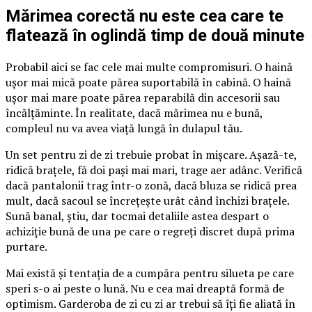
Mărimea corectă nu este cea care te
flatează în oglindă timp de două minute
Probabil aici se fac cele mai multe compromisuri. O haină
ușor mai mică poate părea suportabilă în cabină. O haină
ușor mai mare poate părea reparabilă din accesorii sau
încălțăminte. În realitate, dacă mărimea nu e bună,
compleul nu va avea viață lungă în dulapul tău.
Un set pentru zi de zi trebuie probat în mișcare. Așază-te,
ridică brațele, fă doi pași mai mari, trage aer adânc. Verifică
dacă pantalonii trag într-o zonă, dacă bluza se ridică prea
mult, dacă sacoul se încrețește urât când închizi brațele.
Sună banal, știu, dar tocmai detaliile astea despart o
achiziție bună de una pe care o regreți discret după prima
purtare.
Mai există și tentația de a cumpăra pentru silueta pe care
speri s-o ai peste o lună. Nu e cea mai dreaptă formă de
optimism. Garderoba de zi cu zi ar trebui să îți fie aliată în