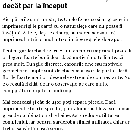
decât par la început
Aici părerile sunt împărțite. Unele femei se simt grozav în
imprimeuri și le poartă cu o naturalețe care nu poate fi
învățată. Altele, deși le admiră, au mereu senzația că
imprimeul intră primul într-o încăpere și ele abia apoi.
Pentru garderoba de zi cu zi, un compleu imprimat poate fi
o alegere foarte bună doar dacă motivul nu te limitează
prea mult. Dungile discrete, carourile fine sau motivele
geometrice simple sunt de obicei mai ușor de purtat decât
florile foarte mari ori desenele extrem de contrastante. Nu
e o regulă rigidă, doar o observație pe care multe
cumpărături pripite o confirmă.
Mai contează și cât de ușor poți separa piesele. Dacă
imprimeul e foarte specific, pantalonii sau bluza vor fi mai
greu de combinat cu alte haine. Asta reduce utilitatea
compleului, iar pentru garderoba zilnică utilitatea chiar ar
trebui să cântărească serios.