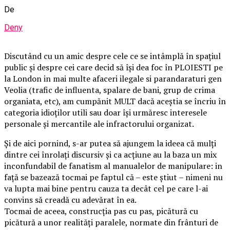
De
Deny
Discutând cu un amic despre cele ce se intâmplă în spațiul
public și despre cei care decid să își dea foc în PLOIESTI pe
la London in mai multe afaceri ilegale si parandaraturi gen
Veolia (trafic de influenta, spalare de bani, grup de crima
organiata, etc), am cumpănit MULT dacă aceștia se încriu în
categoria idioților utili sau doar își urmăresc interesele
personale și mercantile ale infractorului organizat.
Și de aici pornind, s-ar putea să ajungem la ideea că mulți
dintre cei înrolați discursiv și ca acțiune au la baza un mix
inconfundabil de fanatism al manualelor de manipulare: in
față se bazează tocmai pe faptul că – este știut – nimeni nu
va lupta mai bine pentru cauza ta decât cel pe care l-ai
convins să creadă cu adevărat în ea.
Tocmai de aceea, construcția pas cu pas, picătură cu
picătură a unor realități paralele, normate din frânturi de