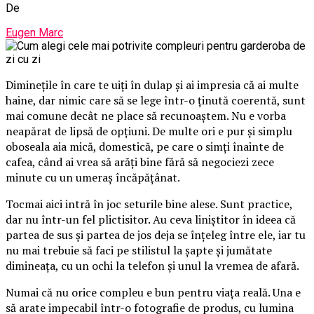
De
Eugen Marc
Diminețile în care te uiți în dulap și ai impresia că ai multe
haine, dar nimic care să se lege într-o ținută coerentă, sunt
mai comune decât ne place să recunoaștem. Nu e vorba
neapărat de lipsă de opțiuni. De multe ori e pur și simplu
oboseala aia mică, domestică, pe care o simți înainte de
cafea, când ai vrea să arăți bine fără să negociezi zece
minute cu un umeraș încăpățânat.
Tocmai aici intră în joc seturile bine alese. Sunt practice,
dar nu într-un fel plictisitor. Au ceva liniștitor în ideea că
partea de sus și partea de jos deja se înțeleg între ele, iar tu
nu mai trebuie să faci pe stilistul la șapte și jumătate
dimineața, cu un ochi la telefon și unul la vremea de afară.
Numai că nu orice compleu e bun pentru viața reală. Una e
să arate impecabil într-o fotografie de produs, cu lumina