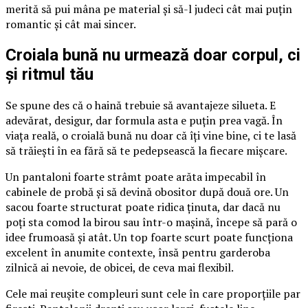
merită să pui mâna pe material și să-l judeci cât mai puțin
romantic și cât mai sincer.
Croiala bună nu urmează doar corpul, ci
și ritmul tău
Se spune des că o haină trebuie să avantajeze silueta. E
adevărat, desigur, dar formula asta e puțin prea vagă. În
viața reală, o croială bună nu doar că îți vine bine, ci te lasă
să trăiești în ea fără să te pedepsească la fiecare mișcare.
Un pantaloni foarte strâmt poate arăta impecabil în
cabinele de probă și să devină obositor după două ore. Un
sacou foarte structurat poate ridica ținuta, dar dacă nu
poți sta comod la birou sau într-o mașină, începe să pară o
idee frumoasă și atât. Un top foarte scurt poate funcționa
excelent în anumite contexte, însă pentru garderoba
zilnică ai nevoie, de obicei, de ceva mai flexibil.
Cele mai reușite compleuri sunt cele în care proporțiile par