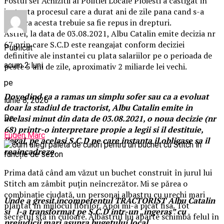
Fostul sef Achizitii al Politiei Locale Ploiesti a castigat in
instanta procesul care a durat ani de zile pana cand s-a
decis ca acesta trebuie sa fie repus in drepturi.
Astfel, la data de 03.08.2021, Albu Catalin emite decizia nr
67 prin care S.C.D este reangajat conform deciziei
Publicat
definitive ale instantei cu plata salariilor pe o perioada de
acum 2 luni
peste 5 ani de zile, aproximativ 2 miliarde lei vechi.
pe
Dovedind ca a ramas un simplu sofer sau ca a evoluat
iunie 8, 2026
doar la stadiul de tractorist, Albu Catalin emite in
De
acelasi minut din data de 03.08.2021, o noua decizie (nr
68) printr-o interpretare propie a legii si il destituie,
Eugen Marc
ilegal, pe acelasi S.C.D pe care instanta il obligase sa il
reaincadreze.
Prima dată când am văzut un buchet construit în jurul lui
Stitch am zâmbit puțin neîncrezător. Mi se părea o
combinație ciudată, un personaj albastru cu urechi mari
Unde a gresit incompetentul TRACTORIST Albu Catalin
plantat în mijlocul florilor. Apoi mi-a picat fisa. Tot
si l-a transformat pe S.C.D intr-un „ingeras” cu
secretul stă în culoare. Albastrul lui aparte schimbă felul în
prejudicii mari asupra bugetului local