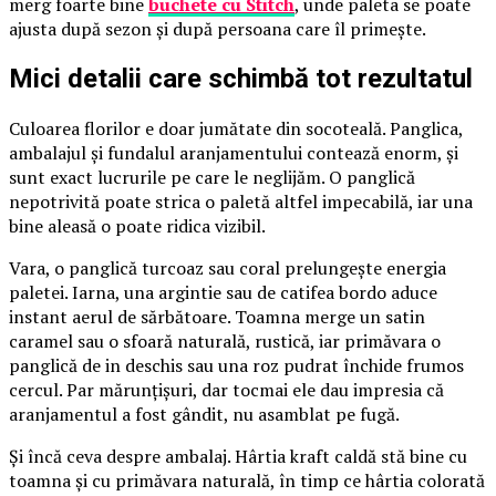
merg foarte bine
buchete cu Stitch
, unde paleta se poate
ajusta după sezon și după persoana care îl primește.
Mici detalii care schimbă tot rezultatul
Culoarea florilor e doar jumătate din socoteală. Panglica,
ambalajul și fundalul aranjamentului contează enorm, și
sunt exact lucrurile pe care le neglijăm. O panglică
nepotrivită poate strica o paletă altfel impecabilă, iar una
bine aleasă o poate ridica vizibil.
Vara, o panglică turcoaz sau coral prelungește energia
paletei. Iarna, una argintie sau de catifea bordo aduce
instant aerul de sărbătoare. Toamna merge un satin
caramel sau o sfoară naturală, rustică, iar primăvara o
panglică de in deschis sau una roz pudrat închide frumos
cercul. Par mărunțișuri, dar tocmai ele dau impresia că
aranjamentul a fost gândit, nu asamblat pe fugă.
Și încă ceva despre ambalaj. Hârtia kraft caldă stă bine cu
toamna și cu primăvara naturală, în timp ce hârtia colorată