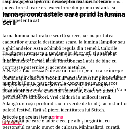
raspunda penal pentru neindeplinirea unei hotarari
care leagă chihlimbarul de albastru fără să strice armonia.
judecatoresti care era executorie din prima instanta si
Iarna și contrastele care prind la lumina
pecuniar pentru prejudiciul cauzat bugetului local pentru
incompetenta sa!
serii
Iarna lumina naturală e scurtă și rece, iar majoritatea
cadourilor ajung la destinatar seara, la lumina lămpilor sau
a ghirlandelor. Asta schimbă regula din temelii. Culorile
Da, singura remarca a tandemului idiot util si analfabet
trebuie să reziste luminii calde, artificiale, care altfel le
functional este partial adevarata:
îngălbenește. De-aia iarna funcționează atât de bine cu
contraste puternice și accente metalice.
A.N.F.P. a fost sesizata de ziarul nostru pentru a se incepe
demersurile de eliminare din randul functionarilor publici a
Combinația clasică a sezonului așază albastrul personajului
numitului Enita, participant la concurs pe un post scos
lângă alb pur, argintiu și o notă de albastru-noapte.
ilegal de prietenul sau manivela analfabeta functional. Vom
Rezultatul are ceva glacial și sofisticat, exact pe gustul
reveni. (Cristina T).
perioadei de sărbători. Vrei căldură în mijlocul iernii.
Adaugă un roșu profund sau un verde de brad și ai instant o
paletă festivă, fără să pierzi identitatea lui Stitch.
Articole pe aceiasi tema:
prima
O variantă pe care o ador e cea pe alb și argintiu, cu
Urmatorul
personajul ca unic punct de culoare. Minimalistă, curată,