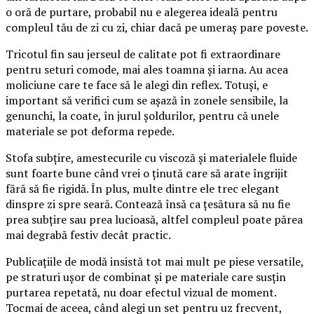
o oră de purtare, probabil nu e alegerea ideală pentru
compleul tău de zi cu zi, chiar dacă pe umeraș pare poveste.
Tricotul fin sau jerseul de calitate pot fi extraordinare
pentru seturi comode, mai ales toamna și iarna. Au acea
moliciune care te face să le alegi din reflex. Totuși, e
important să verifici cum se așază în zonele sensibile, la
genunchi, la coate, în jurul șoldurilor, pentru că unele
materiale se pot deforma repede.
Stofa subțire, amestecurile cu viscoză și materialele fluide
sunt foarte bune când vrei o ținută care să arate îngrijit
fără să fie rigidă. În plus, multe dintre ele trec elegant
dinspre zi spre seară. Contează însă ca țesătura să nu fie
prea subțire sau prea lucioasă, altfel compleul poate părea
mai degrabă festiv decât practic.
Publicațiile de modă insistă tot mai mult pe piese versatile,
pe straturi ușor de combinat și pe materiale care susțin
purtarea repetată, nu doar efectul vizual de moment.
Tocmai de aceea, când alegi un set pentru uz frecvent,