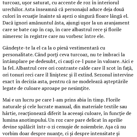
turcoaz, ușor saturat, cu accente de roz în interiorul
urechilor. Asta înseamnă că personajul aduce deja două
culori în ecuație înainte să așezi o singură floare lângă el.
Dacă ignori amănuntul ăsta, ajungi ușor la un aranjament
care se bate cap în cap, în care albastrul rece și florile
nimeresc în registre care nu vorbesc între ele.
Gândește-te la el ca la o piesă vestimentară cu
personalitate. Când porți ceva turcoaz, nu te îmbraci la
întâmplare pe dedesubt, ci cauți ce-l pune în valoare. Aici e
la fel. Albastrul cere ori contraste calde care îl scot în față,
ori tonuri reci care îl liniștesc și îl extind. Sezonul intervine
exact în decizia asta, pentru că ne modelează așteptările
legate de culoare aproape pe nesimțite.
Mai e un lucru pe care l-am prins abia în timp. Florile
naturale și cele lucrate manual, din materiale textile sau
hârtie, reacționează diferit la aceeași culoare, în funcție de
lumina anotimpului. Un roz care pare delicat în aprilie
devine spălăcit într-o zi cenușie de noiembrie. Așa că nu
vorbim doar despre nuanțe, ci și despre intensitate și