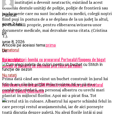
cadrul instituției a devenit neatractiv, existând la acest
domeniu destule unități de poliție, poliție de frontieră sau
jandarmerie care nu sunt încadrate cu medici, colegii noștri
Publicat
fiind puși în postura de a se deplasa de la un județ la altul,
acum 2 luni
pe cheltuială proprie, pentru eliberarea/avizarea unor
documente medicale, mai dezvaluie sursa citata. (Cristina
pe
T.).
iunie 8, 2026
Articole pe aceiasi tema:
prima
Urmatorul
De
Noi inregistrari-bombă cu procurorul Portocală!/Epopeea de băgat
Eugen Marc
oameni în pușcărie se continua prin fostii parteneri
Nu ratati
Prima dată când am văzut un buchet construit în jurul lui
Stitch am zâmbit puțin neîncrezător. Mi se părea o
Fake news-uri in presa/CSM Ploiesti reactioneaza prin directorul
combinație ciudată, un personaj albastru cu urechi mari
general, Donald Constantin
plantat în mijlocul florilor. Apoi mi-a picat fisa. Tot
secretul stă în culoare. Albastrul lui aparte schimbă felul în
care percepi restul aranjamentului, iar de aici pornește
toată discuția despre paletă. Nu alegi florile întâi și pui