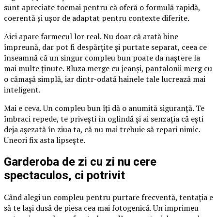
sunt apreciate tocmai pentru că oferă o formulă rapidă,
coerentă și ușor de adaptat pentru contexte diferite.
Aici apare farmecul lor real. Nu doar că arată bine
împreună, dar pot fi despărțite și purtate separat, ceea ce
înseamnă că un singur compleu bun poate da naștere la
mai multe ținute. Bluza merge cu jeanși, pantalonii merg cu
o cămașă simplă, iar dintr-odată hainele tale lucrează mai
inteligent.
Mai e ceva. Un compleu bun îți dă o anumită siguranță. Te
îmbraci repede, te privești în oglindă și ai senzația că ești
deja așezată în ziua ta, că nu mai trebuie să repari nimic.
Uneori fix asta lipsește.
Garderoba de zi cu zi nu cere
spectaculos, ci potrivit
Când alegi un compleu pentru purtare frecventă, tentația e
să te lași dusă de piesa cea mai fotogenică. Un imprimeu