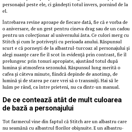
personajul peste ele, ci gândești totul invers, pornind de la
el.
Întrebarea revine aproape de fiecare dată, fie că e vorba de
o aniversare, de un gest pentru cineva drag sau de un cadou
pentru un colecționar al universului ăsta. Ce culori merg cu
Stitch și cum le potrivești cu perioada anului. Răspunsul
scurt e că pornești de la albastrul-turcoaz al personajului și
alegi nuanțe care fie îl scot în evidență prin contrast, fie îl
prelungesc prin tonuri apropiate, ajustând totul după
lumina și atmosfera sezonului. Răspunsul lung merită o
cafea și câteva minute, fiindcă depinde de anotimp, de
lumină și de starea pe care vrei să o transmiți. Hai să le
luăm pe rând, ca între prieteni, nu ca dintr-un manual.
De ce contează atât de mult culoarea
de bază a personajului
Tot farmecul vine din faptul că Stitch are un albastru care
nu seamănă cu albastrul florilor obișnuite. E un albastru-