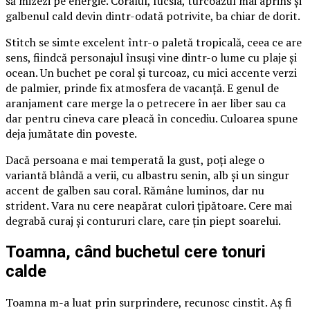
să mizezi pe energie. Coralul, fucsia, turcoazul mai aprins și
galbenul cald devin dintr-odată potrivite, ba chiar de dorit.
Stitch se simte excelent într-o paletă tropicală, ceea ce are
sens, fiindcă personajul însuși vine dintr-o lume cu plaje și
ocean. Un buchet pe coral și turcoaz, cu mici accente verzi
de palmier, prinde fix atmosfera de vacanță. E genul de
aranjament care merge la o petrecere în aer liber sau ca
dar pentru cineva care pleacă în concediu. Culoarea spune
deja jumătate din poveste.
Dacă persoana e mai temperată la gust, poți alege o
variantă blândă a verii, cu albastru senin, alb și un singur
accent de galben sau coral. Rămâne luminos, dar nu
strident. Vara nu cere neapărat culori țipătoare. Cere mai
degrabă curaj și contururi clare, care țin piept soarelui.
Toamna, când buchetul cere tonuri
calde
Toamna m-a luat prin surprindere, recunosc cinstit. Aș fi