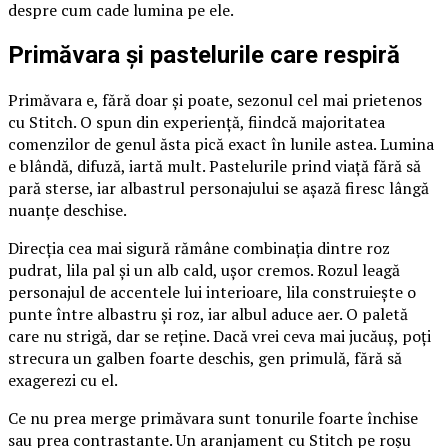
despre cum cade lumina pe ele.
Primăvara și pastelurile care respiră
Primăvara e, fără doar și poate, sezonul cel mai prietenos
cu Stitch. O spun din experiență, fiindcă majoritatea
comenzilor de genul ăsta pică exact în lunile astea. Lumina
e blândă, difuză, iartă mult. Pastelurile prind viață fără să
pară sterse, iar albastrul personajului se așază firesc lângă
nuanțe deschise.
Direcția cea mai sigură rămâne combinația dintre roz
pudrat, lila pal și un alb cald, ușor cremos. Rozul leagă
personajul de accentele lui interioare, lila construiește o
punte între albastru și roz, iar albul aduce aer. O paletă
care nu strigă, dar se reține. Dacă vrei ceva mai jucăuș, poți
strecura un galben foarte deschis, gen primulă, fără să
exagerezi cu el.
Ce nu prea merge primăvara sunt tonurile foarte închise
sau prea contrastante. Un aranjament cu Stitch pe roșu