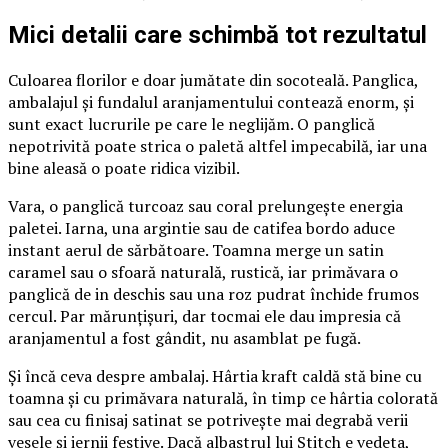
Mici detalii care schimbă tot rezultatul
Culoarea florilor e doar jumătate din socoteală. Panglica,
ambalajul și fundalul aranjamentului contează enorm, și
sunt exact lucrurile pe care le neglijăm. O panglică
nepotrivită poate strica o paletă altfel impecabilă, iar una
bine aleasă o poate ridica vizibil.
Vara, o panglică turcoaz sau coral prelungește energia
paletei. Iarna, una argintie sau de catifea bordo aduce
instant aerul de sărbătoare. Toamna merge un satin
caramel sau o sfoară naturală, rustică, iar primăvara o
panglică de in deschis sau una roz pudrat închide frumos
cercul. Par mărunțișuri, dar tocmai ele dau impresia că
aranjamentul a fost gândit, nu asamblat pe fugă.
Și încă ceva despre ambalaj. Hârtia kraft caldă stă bine cu
toamna și cu primăvara naturală, în timp ce hârtia colorată
sau cea cu finisaj satinat se potrivește mai degrabă verii
vesele și iernii festive. Dacă albastrul lui Stitch e vedeta,