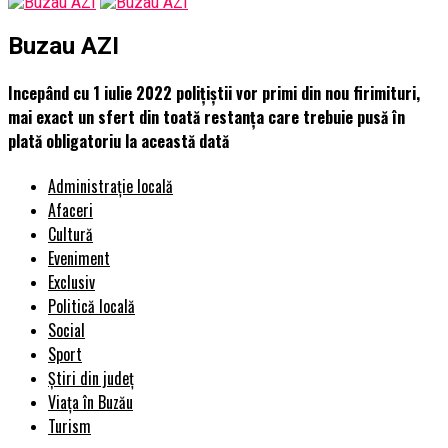
Buzau AZI
Incepând cu 1 iulie 2022 polițiștii vor primi din nou firimituri,
mai exact un sfert din toată restanța care trebuie pusă în
plată obligatoriu la această dată
Administrație locală
Afaceri
Cultură
Eveniment
Exclusiv
Politică locală
Social
Sport
Știri din județ
Viața în Buzău
Turism