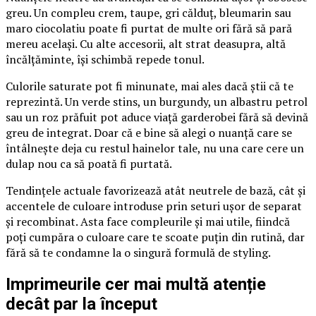
greu. Un compleu crem, taupe, gri călduț, bleumarin sau
maro ciocolatiu poate fi purtat de multe ori fără să pară
mereu același. Cu alte accesorii, alt strat deasupra, altă
încălțăminte, își schimbă repede tonul.
Culorile saturate pot fi minunate, mai ales dacă știi că te
reprezintă. Un verde stins, un burgundy, un albastru petrol
sau un roz prăfuit pot aduce viață garderobei fără să devină
greu de integrat. Doar că e bine să alegi o nuanță care se
întâlnește deja cu restul hainelor tale, nu una care cere un
dulap nou ca să poată fi purtată.
Tendințele actuale favorizează atât neutrele de bază, cât și
accentele de culoare introduse prin seturi ușor de separat
și recombinat. Asta face compleurile și mai utile, fiindcă
poți cumpăra o culoare care te scoate puțin din rutină, dar
fără să te condamne la o singură formulă de styling.
Imprimeurile cer mai multă atenție
decât par la început