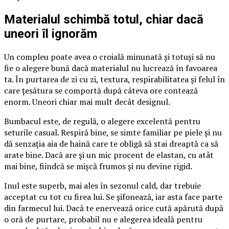
Materialul schimbă totul, chiar dacă
uneori îl ignorăm
Un compleu poate avea o croială minunată și totuși să nu
fie o alegere bună dacă materialul nu lucrează în favoarea
ta. În purtarea de zi cu zi, textura, respirabilitatea și felul în
care țesătura se comportă după câteva ore contează
enorm. Uneori chiar mai mult decât designul.
Bumbacul este, de regulă, o alegere excelentă pentru
seturile casual. Respiră bine, se simte familiar pe piele și nu
dă senzația aia de haină care te obligă să stai dreaptă ca să
arate bine. Dacă are și un mic procent de elastan, cu atât
mai bine, fiindcă se mișcă frumos și nu devine rigid.
Inul este superb, mai ales în sezonul cald, dar trebuie
acceptat cu tot cu firea lui. Se șifonează, iar asta face parte
din farmecul lui. Dacă te enervează orice cută apărută după
o oră de purtare, probabil nu e alegerea ideală pentru