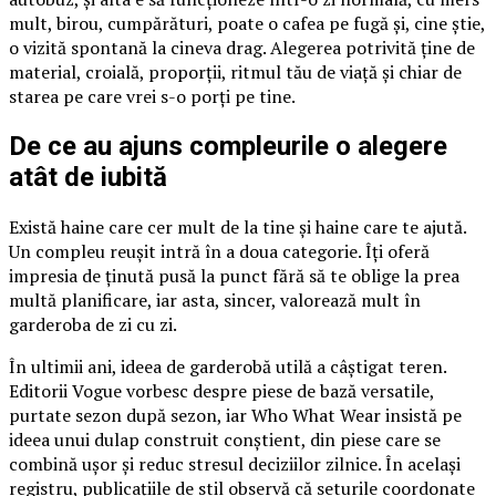
mult, birou, cumpărături, poate o cafea pe fugă și, cine știe,
o vizită spontană la cineva drag. Alegerea potrivită ține de
material, croială, proporții, ritmul tău de viață și chiar de
starea pe care vrei s-o porți pe tine.
De ce au ajuns compleurile o alegere
atât de iubită
Există haine care cer mult de la tine și haine care te ajută.
Un compleu reușit intră în a doua categorie. Îți oferă
impresia de ținută pusă la punct fără să te oblige la prea
multă planificare, iar asta, sincer, valorează mult în
garderoba de zi cu zi.
În ultimii ani, ideea de garderobă utilă a câștigat teren.
Editorii Vogue vorbesc despre piese de bază versatile,
purtate sezon după sezon, iar Who What Wear insistă pe
ideea unui dulap construit conștient, din piese care se
combină ușor și reduc stresul deciziilor zilnice. În același
registru, publicațiile de stil observă că seturile coordonate