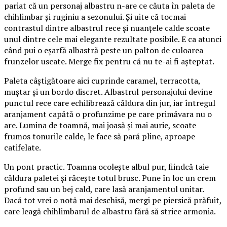
pariat că un personaj albastru n-are ce căuta în paleta de
chihlimbar și ruginiu a sezonului. Și uite că tocmai
contrastul dintre albastrul rece și nuanțele calde scoate
unul dintre cele mai elegante rezultate posibile. E ca atunci
când pui o eșarfă albastră peste un palton de culoarea
frunzelor uscate. Merge fix pentru că nu te-ai fi așteptat.
Paleta câștigătoare aici cuprinde caramel, terracotta,
muștar și un bordo discret. Albastrul personajului devine
punctul rece care echilibrează căldura din jur, iar întregul
aranjament capătă o profunzime pe care primăvara nu o
are. Lumina de toamnă, mai joasă și mai aurie, scoate
frumos tonurile calde, le face să pară pline, aproape
catifelate.
Un pont practic. Toamna ocolește albul pur, fiindcă taie
căldura paletei și răcește totul brusc. Pune în loc un crem
profund sau un bej cald, care lasă aranjamentul unitar.
Dacă tot vrei o notă mai deschisă, mergi pe piersică prăfuit,
care leagă chihlimbarul de albastru fără să strice armonia.