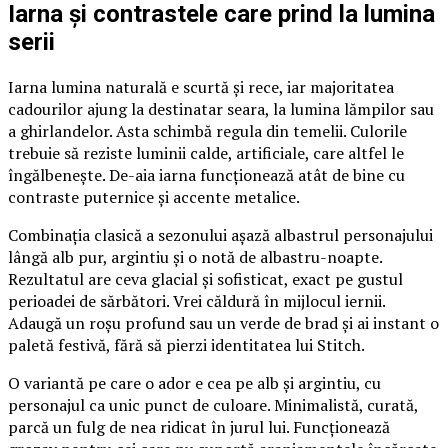
Iarna și contrastele care prind la lumina
serii
Iarna lumina naturală e scurtă și rece, iar majoritatea
cadourilor ajung la destinatar seara, la lumina lămpilor sau
a ghirlandelor. Asta schimbă regula din temelii. Culorile
trebuie să reziste luminii calde, artificiale, care altfel le
îngălbenește. De-aia iarna funcționează atât de bine cu
contraste puternice și accente metalice.
Combinația clasică a sezonului așază albastrul personajului
lângă alb pur, argintiu și o notă de albastru-noapte.
Rezultatul are ceva glacial și sofisticat, exact pe gustul
perioadei de sărbători. Vrei căldură în mijlocul iernii.
Adaugă un roșu profund sau un verde de brad și ai instant o
paletă festivă, fără să pierzi identitatea lui Stitch.
O variantă pe care o ador e cea pe alb și argintiu, cu
personajul ca unic punct de culoare. Minimalistă, curată,
parcă un fulg de nea ridicat în jurul lui. Funcționează