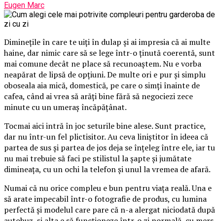
Eugen Marc
Diminețile în care te uiți în dulap și ai impresia că ai multe
haine, dar nimic care să se lege într-o ținută coerentă, sunt
mai comune decât ne place să recunoaștem. Nu e vorba
neapărat de lipsă de opțiuni. De multe ori e pur și simplu
oboseala aia mică, domestică, pe care o simți înainte de
cafea, când ai vrea să arăți bine fără să negociezi zece
minute cu un umeraș încăpățânat.
Tocmai aici intră în joc seturile bine alese. Sunt practice,
dar nu într-un fel plictisitor. Au ceva liniștitor în ideea că
partea de sus și partea de jos deja se înțeleg între ele, iar tu
nu mai trebuie să faci pe stilistul la șapte și jumătate
dimineața, cu un ochi la telefon și unul la vremea de afară.
Numai că nu orice compleu e bun pentru viața reală. Una e
să arate impecabil într-o fotografie de produs, cu lumina
perfectă și modelul care pare că n-a alergat niciodată după
autobuz, și alta e să funcționeze într-o zi normală, cu mers