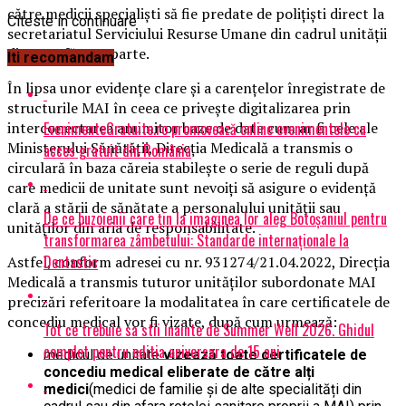
către medicii specialiști să fie predate de polițiști direct la
Citeste in continuare
secretariatul Serviciului Resurse Umane din cadrul unității
din care făceau parte.
Iti recomandam
În lipsa unor evidențe clare și a carențelor înregistrate de
structurile MAI în ceea ce privește digitalizarea prin
EvenimenteGratuite.ro promovează online evenimentele cu
interconectarea anumitor baze de date cum ar fi cele ale
Ministerului Sănătății, Direcția Medicală a transmis o
acces gratuit din România
circulară în baza căreia stabilește o serie de reguli după
care medicii de unitate sunt nevoiți să asigure o evidență
clară a stării de sănătate a personalului unității sau
De ce buzoienii care țin la imaginea lor aleg Botoșaniul pentru
unităților din aria de responsabilitate.
transformarea zâmbetului: Standarde internaționale la
Dentastic
Astfel, conform adresei cu nr. 931274/21.04.2022, Direcția
Medicală a transmis tuturor unităților subordonate MAI
precizări referitoare la modalitatea în care certificatele de
concediu medical vor fi vizate, după cum urmează:
Tot ce trebuie sa stii inainte de Summer Well 2026. Ghidul
complet pentru editia aniversara de 15 ani
medicul de unitate
vizează toate certificatele de
concediu medical eliberate de către alți
medici
(medici de familie și de alte specialități din