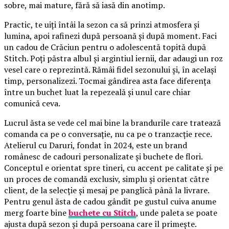
sobre, mai mature, fără să iasă din anotimp.
Practic, te uiți întâi la sezon ca să prinzi atmosfera și
lumina, apoi rafinezi după persoană și după moment. Faci
un cadou de Crăciun pentru o adolescentă topită după
Stitch. Poți păstra albul și argintiul iernii, dar adaugi un roz
vesel care o reprezintă. Rămâi fidel sezonului și, în același
timp, personalizezi. Tocmai gândirea asta face diferența
între un buchet luat la repezeală și unul care chiar
comunică ceva.
Lucrul ăsta se vede cel mai bine la brandurile care tratează
comanda ca pe o conversație, nu ca pe o tranzacție rece.
Atelierul cu Daruri, fondat în 2024, este un brand
românesc de cadouri personalizate și buchete de flori.
Conceptul e orientat spre tineri, cu accent pe calitate și pe
un proces de comandă exclusiv, simplu și orientat către
client, de la selecție și mesaj pe panglică până la livrare.
Pentru genul ăsta de cadou gândit pe gustul cuiva anume
merg foarte bine
buchete cu Stitch
, unde paleta se poate
ajusta după sezon și după persoana care îl primește.