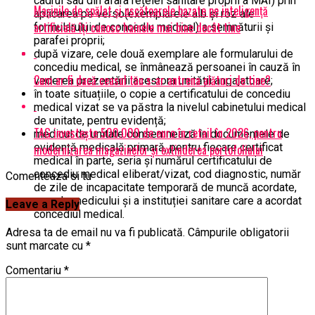
cadrul sau din afara rețelei sanitare proprii a MAI) prin
Mașinile de spălat și uscătoarele bazate pe inteligență
aplicarea pe verso(exemplarele alb și roz ale
artificială îți cunosc hainele mai bine decât tine
formularului de concediu medical) a semnăturii și
parafei proprii;
după vizare, cele două exemplare ale formularului de
concediu medical, se înmânează persoanei în cauză în
Cum ar fi dacă ceasul tău s-ar antrena alături de tine?
vederea prezentării acestora unității angajatoare;
în toate situațiile, o copie a certificatului de concediu
medical vizat se va păstra la nivelul cabinetului medical
de unitate, pentru evidență;
TAG investește 500.000 de euro în retail în 2026, pentru
medicul de unitate consemnează în documentele de
evidență medicală primară, pentru fiecare certificat
modernizarea magazinelor și extinderea portofoliului
medical în parte, seria și numărul certificatului de
concediu medical eliberat/vizat, cod diagnostic, număr
Comenteaza si tu
de zile de incapacitate temporară de muncă acordate,
numele medicului și a instituției sanitare care a acordat
Leave a Reply
concediul medical.
Adresa ta de email nu va fi publicată.
Câmpurile obligatorii
sunt marcate cu
*
Comentariu
*