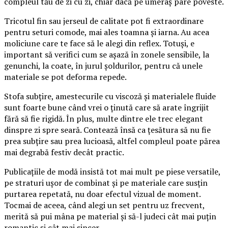
compleul tău de zi cu zi, chiar dacă pe umeraș pare poveste.
Tricotul fin sau jerseul de calitate pot fi extraordinare
pentru seturi comode, mai ales toamna și iarna. Au acea
moliciune care te face să le alegi din reflex. Totuși, e
important să verifici cum se așază în zonele sensibile, la
genunchi, la coate, în jurul șoldurilor, pentru că unele
materiale se pot deforma repede.
Stofa subțire, amestecurile cu viscoză și materialele fluide
sunt foarte bune când vrei o ținută care să arate îngrijit
fără să fie rigidă. În plus, multe dintre ele trec elegant
dinspre zi spre seară. Contează însă ca țesătura să nu fie
prea subțire sau prea lucioasă, altfel compleul poate părea
mai degrabă festiv decât practic.
Publicațiile de modă insistă tot mai mult pe piese versatile,
pe straturi ușor de combinat și pe materiale care susțin
purtarea repetată, nu doar efectul vizual de moment.
Tocmai de aceea, când alegi un set pentru uz frecvent,
merită să pui mâna pe material și să-l judeci cât mai puțin
romantic și cât mai sincer.