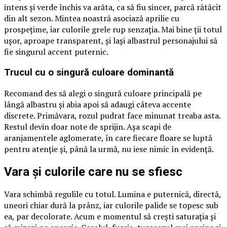
intens și verde închis va arăta, ca să fiu sincer, parcă rătăcit
din alt sezon. Mintea noastră asociază aprilie cu
prospețime, iar culorile grele rup senzația. Mai bine ții totul
ușor, aproape transparent, și lași albastrul personajului să
fie singurul accent puternic.
Trucul cu o singură culoare dominantă
Recomand des să alegi o singură culoare principală pe
lângă albastru și abia apoi să adaugi câteva accente
discrete. Primăvara, rozul pudrat face minunat treaba asta.
Restul devin doar note de sprijin. Așa scapi de
aranjamentele aglomerate, în care fiecare floare se luptă
pentru atenție și, până la urmă, nu iese nimic în evidență.
Vara și culorile care nu se sfiesc
Vara schimbă regulile cu totul. Lumina e puternică, directă,
uneori chiar dură la prânz, iar culorile palide se topesc sub
ea, par decolorate. Acum e momentul să crești saturația și