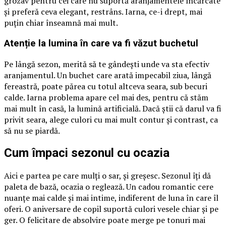
grozav pentru cei care nu suportă aranjamentele încărcate
și preferă ceva elegant, restrâns. Iarna, ce-i drept, mai
puțin chiar înseamnă mai mult.
Atenție la lumina în care va fi văzut buchetul
Pe lângă sezon, merită să te gândești unde va sta efectiv
aranjamentul. Un buchet care arată impecabil ziua, lângă
fereastră, poate părea cu totul altceva seara, sub becuri
calde. Iarna problema apare cel mai des, pentru că stăm
mai mult în casă, la lumină artificială. Dacă știi că darul va fi
privit seara, alege culori cu mai mult contur și contrast, ca
să nu se piardă.
Cum împaci sezonul cu ocazia
Aici e partea pe care mulți o sar, și greșesc. Sezonul îți dă
paleta de bază, ocazia o reglează. Un cadou romantic cere
nuanțe mai calde și mai intime, indiferent de luna în care îl
oferi. O aniversare de copil suportă culori vesele chiar și pe
ger. O felicitare de absolvire poate merge pe tonuri mai