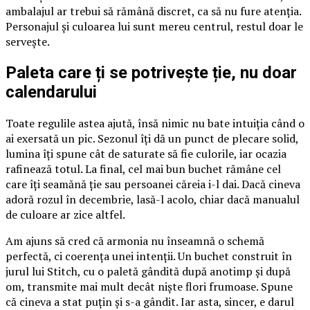
ambalajul ar trebui să rămână discret, ca să nu fure atenția.
Personajul și culoarea lui sunt mereu centrul, restul doar le
servește.
Paleta care ți se potrivește ție, nu doar
calendarului
Toate regulile astea ajută, însă nimic nu bate intuiția când o
ai exersată un pic. Sezonul îți dă un punct de plecare solid,
lumina îți spune cât de saturate să fie culorile, iar ocazia
rafinează totul. La final, cel mai bun buchet rămâne cel
care îți seamănă ție sau persoanei căreia i-l dai. Dacă cineva
adoră rozul în decembrie, lasă-l acolo, chiar dacă manualul
de culoare ar zice altfel.
Am ajuns să cred că armonia nu înseamnă o schemă
perfectă, ci coerența unei intenții. Un buchet construit în
jurul lui Stitch, cu o paletă gândită după anotimp și după
om, transmite mai mult decât niște flori frumoase. Spune
că cineva a stat puțin și s-a gândit. Iar asta, sincer, e darul