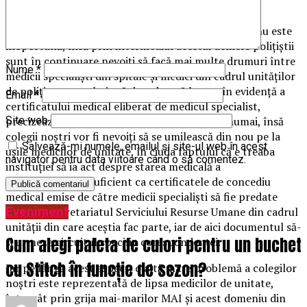
Dorința specialiștilor din cadrul Direcției Medicale nu este
inoportună, însă prin intermediul acestui demers polițiștii
sunt în continuare nevoiți să facă mai multe drumuri între
Nume
*
medicii specialiști din spitale și medici din cadrul unităților
de poliție care trebuie să dovedească luarea în evidență a
Email
*
certificatului medical eliberat de medicul specialist,
precizeaza cei de la sindicatul Europol. Și nu numai, însă
Site web
colegii noștri vor fi nevoiți să se umilească din nou pe la
Salvează-mi numele, emailul și site-ul web în acest
ușile medicilor de unitate, în ciuda faptului că e treaba
navigator pentru data viitoare când o să comentez.
instituției să ia act despre starea medicală a
angajaților, fiind suficient ca certificatele de concediu
medical emise de către medicii specialiști să fie predate
Eveniment
direct la secretariatul Serviciului Resurse Umane din cadrul
unității din care aceștia fac parte, iar de aici documentul să-
Cum alegi paleta de culori pentru un buchet
și urmeze circuitul specific corespondenței.
cu Stitch în funcție de sezon?
Iar pe lângă acest aspect, o altă mare problemă a colegilor
noștri este reprezentată de lipsa medicilor de unitate,
întrucât prin grija mai-marilor MAI și acest domeniu din