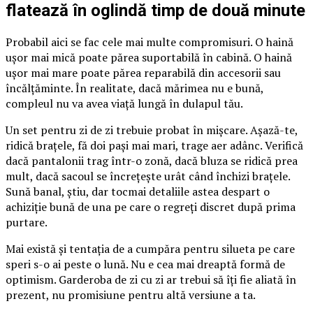
flatează în oglindă timp de două minute
Probabil aici se fac cele mai multe compromisuri. O haină
ușor mai mică poate părea suportabilă în cabină. O haină
ușor mai mare poate părea reparabilă din accesorii sau
încălțăminte. În realitate, dacă mărimea nu e bună,
compleul nu va avea viață lungă în dulapul tău.
Un set pentru zi de zi trebuie probat în mișcare. Așază-te,
ridică brațele, fă doi pași mai mari, trage aer adânc. Verifică
dacă pantalonii trag într-o zonă, dacă bluza se ridică prea
mult, dacă sacoul se încrețește urât când închizi brațele.
Sună banal, știu, dar tocmai detaliile astea despart o
achiziție bună de una pe care o regreți discret după prima
purtare.
Mai există și tentația de a cumpăra pentru silueta pe care
speri s-o ai peste o lună. Nu e cea mai dreaptă formă de
optimism. Garderoba de zi cu zi ar trebui să îți fie aliată în
prezent, nu promisiune pentru altă versiune a ta.