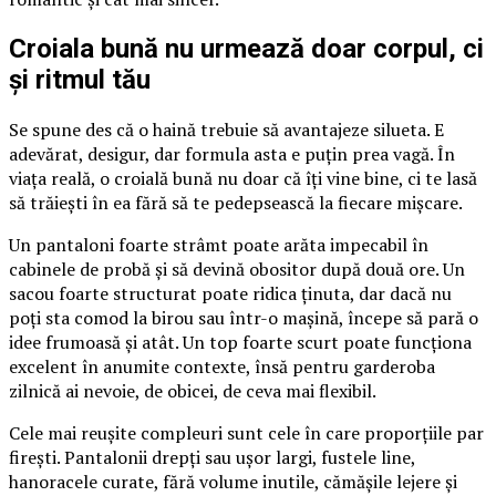
Croiala bună nu urmează doar corpul, ci
și ritmul tău
Se spune des că o haină trebuie să avantajeze silueta. E
adevărat, desigur, dar formula asta e puțin prea vagă. În
viața reală, o croială bună nu doar că îți vine bine, ci te lasă
să trăiești în ea fără să te pedepsească la fiecare mișcare.
Un pantaloni foarte strâmt poate arăta impecabil în
cabinele de probă și să devină obositor după două ore. Un
sacou foarte structurat poate ridica ținuta, dar dacă nu
poți sta comod la birou sau într-o mașină, începe să pară o
idee frumoasă și atât. Un top foarte scurt poate funcționa
excelent în anumite contexte, însă pentru garderoba
zilnică ai nevoie, de obicei, de ceva mai flexibil.
Cele mai reușite compleuri sunt cele în care proporțiile par
firești. Pantalonii drepți sau ușor largi, fustele line,
hanoracele curate, fără volume inutile, cămășile lejere și