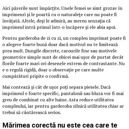
Aici părerile sunt împărțite. Unele femei se simt grozav în
imprimeuri și le poartă cu o naturalețe care nu poate fi
învățată. Altele, deși le admiră, au mereu senzația că
imprimeul intră primul într-o încăpere și ele abia apoi.
Pentru garderoba de zi cu zi, un compleu imprimat poate fi
o alegere foarte bună doar dacă motivul nu te limitează
prea mult. Dungile discrete, carourile fine sau motivele
geometrice simple sunt de obicei mai ușor de purtat decât
florile foarte mari ori desenele extrem de contrastante. Nu
e o regulă rigidă, doar o observație pe care multe
cumpărături pripite o confirmă.
Mai contează și cât de ușor poți separa piesele. Dacă
imprimeul e foarte specific, pantalonii sau bluza vor fi mai
greu de combinat cu alte haine. Asta reduce utilitatea
compleului, iar pentru garderoba zilnică utilitatea chiar ar
trebui să cântărească serios.
Mărimea corectă nu este cea care te