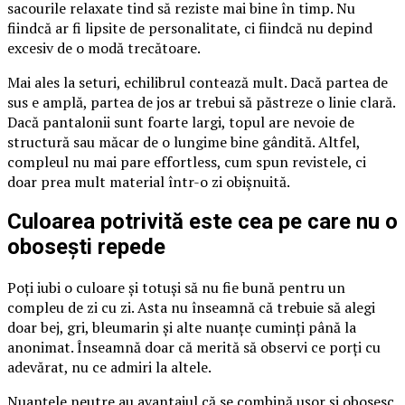
sacourile relaxate tind să reziste mai bine în timp. Nu
fiindcă ar fi lipsite de personalitate, ci fiindcă nu depind
excesiv de o modă trecătoare.
Mai ales la seturi, echilibrul contează mult. Dacă partea de
sus e amplă, partea de jos ar trebui să păstreze o linie clară.
Dacă pantalonii sunt foarte largi, topul are nevoie de
structură sau măcar de o lungime bine gândită. Altfel,
compleul nu mai pare effortless, cum spun revistele, ci
doar prea mult material într-o zi obișnuită.
Culoarea potrivită este cea pe care nu o
obosești repede
Poți iubi o culoare și totuși să nu fie bună pentru un
compleu de zi cu zi. Asta nu înseamnă că trebuie să alegi
doar bej, gri, bleumarin și alte nuanțe cuminți până la
anonimat. Înseamnă doar că merită să observi ce porți cu
adevărat, nu ce admiri la altele.
Nuanțele neutre au avantajul că se combină ușor și obosesc