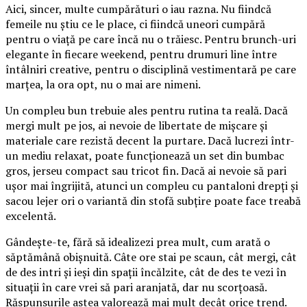
Aici, sincer, multe cumpărături o iau razna. Nu fiindcă
femeile nu știu ce le place, ci fiindcă uneori cumpără
pentru o viață pe care încă nu o trăiesc. Pentru brunch-uri
elegante în fiecare weekend, pentru drumuri line între
întâlniri creative, pentru o disciplină vestimentară pe care
marțea, la ora opt, nu o mai are nimeni.
Un compleu bun trebuie ales pentru rutina ta reală. Dacă
mergi mult pe jos, ai nevoie de libertate de mișcare și
materiale care rezistă decent la purtare. Dacă lucrezi într-
un mediu relaxat, poate funcționează un set din bumbac
gros, jerseu compact sau tricot fin. Dacă ai nevoie să pari
ușor mai îngrijită, atunci un compleu cu pantaloni drepți și
sacou lejer ori o variantă din stofă subțire poate face treabă
excelentă.
Gândește-te, fără să idealizezi prea mult, cum arată o
săptămână obișnuită. Câte ore stai pe scaun, cât mergi, cât
de des intri și ieși din spații încălzite, cât de des te vezi în
situații în care vrei să pari aranjată, dar nu scorțoasă.
Răspunsurile astea valorează mai mult decât orice trend.