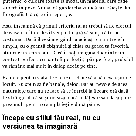
puternic, o culoare foarte la modă, un material care cade
superb în poze. Numai că garderoba zilnică nu trăiește din
fotografii, trăiește din repetiție.
Asta înseamnă că primul criteriu nu ar trebui să fie efectul
de wow, ci cât de des îl vei purta fără să simți că te-ai
costumat. Dacă îl vezi mergând cu adidași, cu un trench
simplu, cu o geantă obișnuită și chiar cu geaca ta favorită,
atunci e un semn bun. Dacă îl poți imagina doar într-un
context perfect, cu pantofi perfecți și păr perfect, probabil
va rămâne mai mult în dulap decât pe tine.
Hainele pentru viața de zi cu zi trebuie să aibă ceva ușor de
locuit. Nu spun să fie banale, deloc. Dar au nevoie de acea
naturalețe care nu te face să te întrebi la fiecare oră dacă
te strânge, dacă se șifonează, dacă te lățește sau dacă pare
prea mult pentru o simplă ieșire după pâine.
Începe cu stilul tău real, nu cu
versiunea ta imaginară