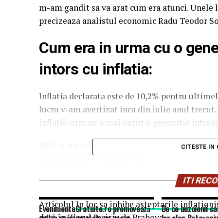
m-am gandit sa va arat cum era atunci. Unele l
precizeaza analistul economic Radu Teodor So
Cum era in urma cu o ge
intors cu inflatia:
Inflatia declarata este de 10,2% pentru ultimele
lucru v-am avertizat inca din iulie anul trecut
inflatie cum nu a mai vazut o generatie intreag
BNR si-a pierdut credibilitatea. In loc sa inhib
CITESTE IN
alimenteaza. (Cerasela N.).
ITI RE
Articolul
In loc sa inhibe asteptarile inflatio
EvenimenteGratuite.ro promovează
De ce buzoienii ca
dată în
Ziarul Incisiv de Prahova
.