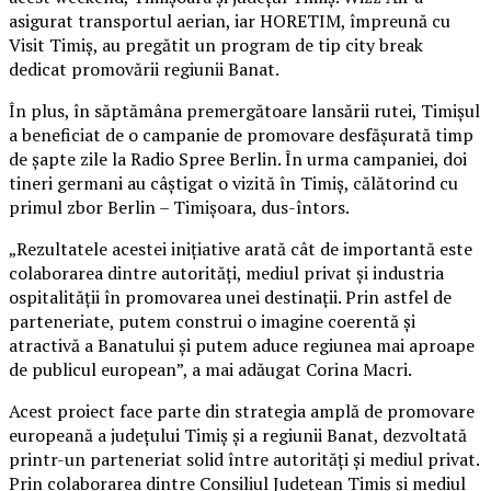
asigurat transportul aerian, iar HORETIM, împreună cu
Visit Timiș, au pregătit un program de tip city break
dedicat promovării regiunii Banat.
În plus, în săptămâna premergătoare lansării rutei, Timișul
a beneficiat de o campanie de promovare desfășurată timp
de șapte zile la Radio Spree Berlin. În urma campaniei, doi
tineri germani au câștigat o vizită în Timiș, călătorind cu
primul zbor Berlin – Timișoara, dus-întors.
„Rezultatele acestei inițiative arată cât de importantă este
colaborarea dintre autorități, mediul privat și industria
ospitalității în promovarea unei destinații. Prin astfel de
parteneriate, putem construi o imagine coerentă și
atractivă a Banatului și putem aduce regiunea mai aproape
de publicul european”, a mai adăugat Corina Macri.
Acest proiect face parte din strategia amplă de promovare
europeană a județului Timiș și a regiunii Banat, dezvoltată
printr-un parteneriat solid între autorități și mediul privat.
Prin colaborarea dintre Consiliul Județean Timiș și mediul