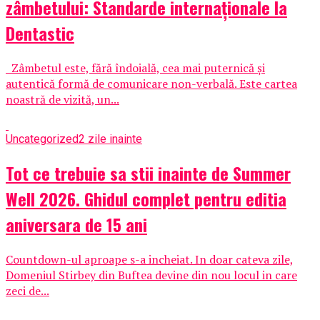
zâmbetului: Standarde internaționale la
Dentastic
Zâmbetul este, fără îndoială, cea mai puternică și
autentică formă de comunicare non-verbală. Este cartea
noastră de vizită, un...
Uncategorized
2 zile inainte
Tot ce trebuie sa stii inainte de Summer
Well 2026. Ghidul complet pentru editia
aniversara de 15 ani
Countdown-ul aproape s-a incheiat. In doar cateva zile,
Domeniul Stirbey din Buftea devine din nou locul in care
zeci de...