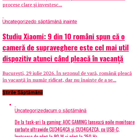
procese clare și investesc...
Uncategorized
o săptămână inainte
Studiu Xiaomi: 9 din 10 români spun că o
cameră de supraveghere este cel mai util
dispozitiv atunci când pleacă în vacanță
București, 29 iulie 2026. În sezonul de vară, românii pleacă
în vacanță în număr ridicat, dar nu înainte de a se...
Știrile Săptămânii
Uncategorized
acum o săptămână
De la task-uri la gaming: AOC GAMING lansează noile monitoare
curbate ultrawide CU34G4CA și CU34G4ZCA, cu USB-C,
încărcare de până la 90 W și până la 250 Hz