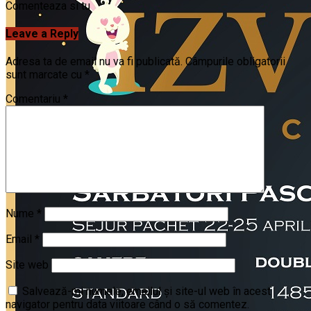
Comenteaza si tu
Leave a Reply
Adresa ta de email nu va fi publicată.
Câmpurile obligatorii
sunt marcate cu
*
Comentariu
*
Nume
*
Email
*
Site web
Salvează-mi numele, emailul și site-ul web în acest
navigator pentru data viitoare când o să comentez.