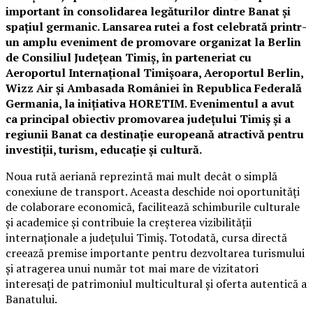
important în consolidarea legăturilor dintre Banat și
spațiul germanic. Lansarea rutei a fost celebrată printr-
un amplu eveniment de promovare organizat la Berlin
de Consiliul Județean Timiș, în parteneriat cu
Aeroportul Internațional Timișoara, Aeroportul Berlin,
Wizz Air și Ambasada României în Republica Federală
Germania, la inițiativa HORETIM. Evenimentul a avut
ca principal obiectiv promovarea județului Timiș și a
regiunii Banat ca destinație europeană atractivă pentru
investiții, turism, educație și cultură.
Noua rută aeriană reprezintă mai mult decât o simplă
conexiune de transport. Aceasta deschide noi oportunități
de colaborare economică, facilitează schimburile culturale
și academice și contribuie la creșterea vizibilității
internaționale a județului Timiș. Totodată, cursa directă
creează premise importante pentru dezvoltarea turismului
și atragerea unui număr tot mai mare de vizitatori
interesați de patrimoniul multicultural și oferta autentică a
Banatului.