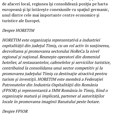
de afaceri local, regiunea își consolidează poziția pe harta
europeană și își întărește conexiunile cu spațiul germanic,
unul dintre cele mai importante centre economice și
turistice ale Europei.
Despre HORETIM
HORETIM este organizația reprezentativă a industriei
ospitalității din județul Timiș, cu un rol activ în susținerea,
dezvoltarea și promovarea sectorului HoReCa la nivel
regional și național. Reunește operatori din domeniul
hotelier, al restaurantelor, cafenelelor și serviciilor turistice,
contribuind la consolidarea unui sector competitiv și la
promovarea județului Timiș ca destinație atractivă pentru
turism și investiții. HORETIM este membră a Federației
Patronatelor din Industria Ospitalității din România
(FPIOR) și reprezentantă a IMM România în Timiș, fiind o
organizație matură și implicată, partener al autorităților
locale în promovarea imaginii Banatului peste hotare.
Despre FPIOR