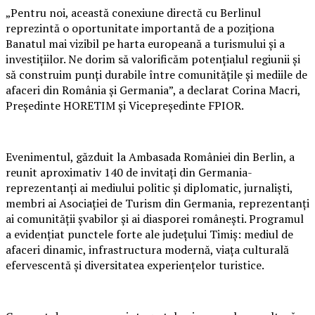
„Pentru noi, această conexiune directă cu Berlinul
reprezintă o oportunitate importantă de a poziționa
Banatul mai vizibil pe harta europeană a turismului și a
investițiilor. Ne dorim să valorificăm potențialul regiunii și
să construim punți durabile între comunitățile și mediile de
afaceri din România și Germania”, a declarat Corina Macri,
Președinte HORETIM și Vicepreședinte FPIOR.
Evenimentul, găzduit la Ambasada României din Berlin, a
reunit aproximativ 140 de invitați din Germania-
reprezentanți ai mediului politic și diplomatic, jurnaliști,
membri ai Asociației de Turism din Germania, reprezentanți
ai comunității șvabilor și ai diasporei românești. Programul
a evidențiat punctele forte ale județului Timiș: mediul de
afaceri dinamic, infrastructura modernă, viața culturală
efervescentă și diversitatea experiențelor turistice.