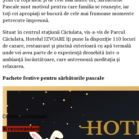
Pascale sunt motivul pentru care familia se reunește, iar
toți cei apropiați se bucură de cele mai frumoase momente
petrecute împreună.
Situat în centrul stațiunii Căciulata, vis-a-vis de Parcul
Căciulata, Hotelul IZVOARE îți pune la dispoziție 110 locuri
de cazare, restaurant și piscină exterioară cu apă termală
unde vei avea parte de o experiență deosebită într-o
ambianță încântătoare, care antrenează meditația și
relaxarea.
Pachete festive pentru sărbătorile pascale
Citeste in continuare
Iti recomandam