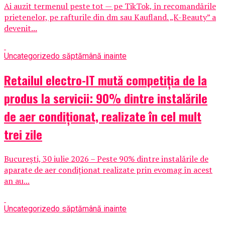
Ai auzit termenul peste tot — pe TikTok, în recomandările
prietenelor, pe rafturile din dm sau Kaufland. „K-Beauty” a
devenit...
Uncategorized
o săptămână inainte
Retailul electro-IT mută competiția de la
produs la servicii: 90% dintre instalările
de aer condiționat, realizate în cel mult
trei zile
București, 30 iulie 2026 – Peste 90% dintre instalările de
aparate de aer condiționat realizate prin evomag în acest
an au...
Uncategorized
o săptămână inainte