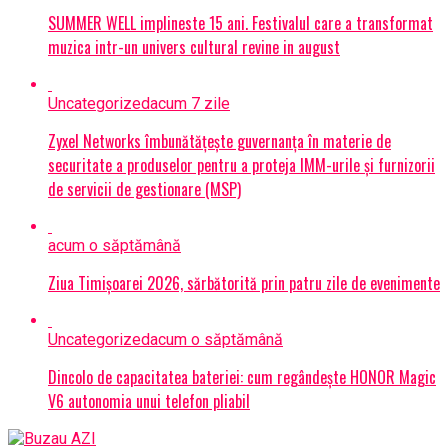
SUMMER WELL implineste 15 ani. Festivalul care a transformat
muzica intr-un univers cultural revine in august
Uncategorized
acum 7 zile
Zyxel Networks îmbunătățește guvernanța în materie de
securitate a produselor pentru a proteja IMM-urile și furnizorii
de servicii de gestionare (MSP)
acum o săptămână
Ziua Timișoarei 2026, sărbătorită prin patru zile de evenimente
Uncategorized
acum o săptămână
Dincolo de capacitatea bateriei: cum regândește HONOR Magic
V6 autonomia unui telefon pliabil