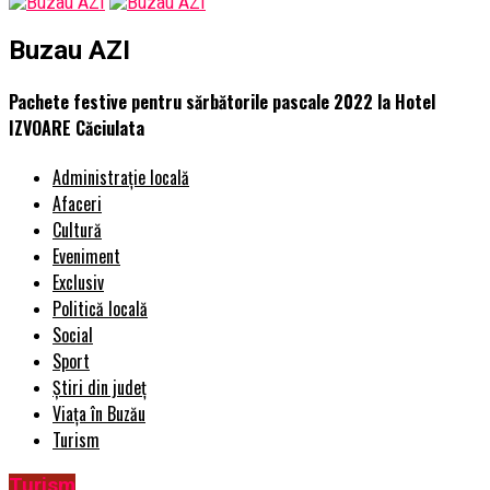
Buzau AZI
Pachete festive pentru sărbătorile pascale 2022 la Hotel
IZVOARE Căciulata
Administrație locală
Afaceri
Cultură
Eveniment
Exclusiv
Politică locală
Social
Sport
Știri din județ
Viața în Buzău
Turism
Turism