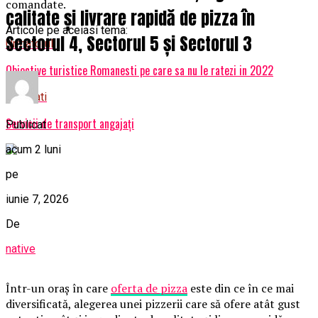
comandate.
calitate și livrare rapidă de pizza în
Articole pe aceiasi tema:
Sectorul 4, Sectorul 5 și Sectorul 3
Urmatorul
Obiective turistice Romanesti pe care sa nu le ratezi in 2022
Nu ratati
Servicii de transport angajați
Publicat
acum 2 luni
pe
iunie 7, 2026
De
native
Într-un oraș în care
oferta de pizza
este din ce în ce mai
diversificată, alegerea unei pizzerii care să ofere atât gust