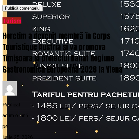
Turism
Horetim a devenit membră în Corps
Touristique Austria și va promova
Timișoara și proiectul Banat Regiune
Gastronomică Europeană 2028 la Viena
Publicat
acum o lună
pe
iunie 25, 2026