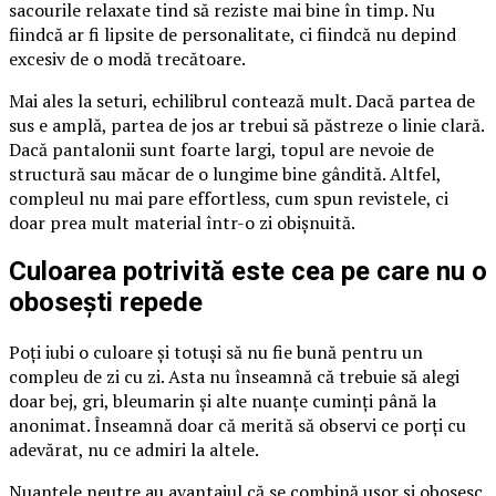
sacourile relaxate tind să reziste mai bine în timp. Nu
fiindcă ar fi lipsite de personalitate, ci fiindcă nu depind
excesiv de o modă trecătoare.
Mai ales la seturi, echilibrul contează mult. Dacă partea de
sus e amplă, partea de jos ar trebui să păstreze o linie clară.
Dacă pantalonii sunt foarte largi, topul are nevoie de
structură sau măcar de o lungime bine gândită. Altfel,
compleul nu mai pare effortless, cum spun revistele, ci
doar prea mult material într-o zi obișnuită.
Culoarea potrivită este cea pe care nu o
obosești repede
Poți iubi o culoare și totuși să nu fie bună pentru un
compleu de zi cu zi. Asta nu înseamnă că trebuie să alegi
doar bej, gri, bleumarin și alte nuanțe cuminți până la
anonimat. Înseamnă doar că merită să observi ce porți cu
adevărat, nu ce admiri la altele.
Nuanțele neutre au avantajul că se combină ușor și obosesc