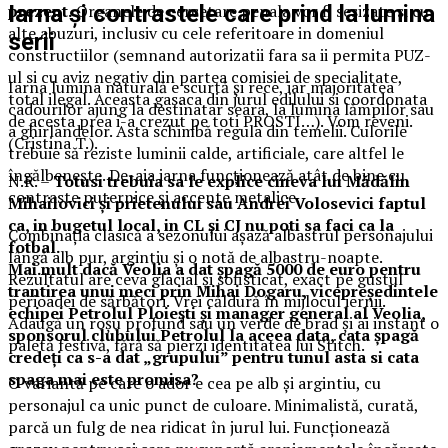
prezent.
Organele de cercetare penala vor fi sesizate si cu
Iarna și contrastele care prind la lumina
alte abuzuri, inclusiv cu cele referitoare in domeniul
serii
constructiilor (semnand autorizatii fara sa ii permita PUZ-
ul si cu aviz negativ din partea comisiei de specialitate,
Iarna lumina naturală e scurtă și rece, iar majoritatea
total ilegal. Aceasta gasaca din jurul edilului si coordonata
cadourilor ajung la destinatar seara, la lumina lămpilor sau
de acesta prea i-a crezut pe toti PROSTI…). Vom reveni.
a ghirlandelor. Asta schimbă regula din temelii. Culorile
(Cristina T.).
trebuie să reziste luminii calde, artificiale, care altfel le
îngălbenește. De-aia iarna funcționează atât de bine cu
N.R. –
Totusi trebuia sa le explice cineva lui Mădălin
contraste puternice și accente metalice.
Mihailovici și prietenului sau Andrei Volosevici faptul
ca, in bugetul local, in CL și CJ nu poti sa faci ca la
Combinația clasică a sezonului așază albastrul personajului
fotbal.
lângă alb pur, argintiu și o notă de albastru-noapte.
Mai.mult dacă Veolia a dat șpagă 5000 de euro pentru
Rezultatul are ceva glacial și sofisticat, exact pe gustul
trantirea unui meci prin Mihai Dogaru, vicepreședintele
perioadei de sărbători. Vrei căldură în mijlocul iernii.
echipei Petrolul Ploiești și manager general al Veolia,
Adaugă un roșu profund sau un verde de brad și ai instant o
sponsorul clubului Petrolul la aceea data, cata șpagă
paletă festivă, fără să pierzi identitatea lui Stitch.
credeți ca s-a dat „grupului” pentru tunul asta si cata
spaga mai este promisa?
O variantă pe care o ador e cea pe alb și argintiu, cu
personajul ca unic punct de culoare. Minimalistă, curată,
parcă un fulg de nea ridicat în jurul lui. Funcționează