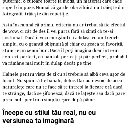
puternic, o culoare foarte la modă, un material care cade
superb în poze. Numai că garderoba zilnică nu trăiește din
fotografii, trăiește din repetiție.
Asta înseamnă că primul criteriu nu ar trebui să fie efectul
de wow, ci cât de des îl vei purta fără să simți că te-ai
costumat. Dacă îl vezi mergând cu adidași, cu un trench
simplu, cu o geantă obișnuită și chiar cu geaca ta favorită,
atunci e un semn bun. Dacă îl poți imagina doar într-un
context perfect, cu pantofi perfecți și păr perfect, probabil
va rămâne mai mult în dulap decât pe tine.
Hainele pentru viața de zi cu zi trebuie să aibă ceva ușor de
locuit. Nu spun să fie banale, deloc. Dar au nevoie de acea
naturalețe care nu te face să te întrebi la fiecare oră dacă
te strânge, dacă se șifonează, dacă te lățește sau dacă pare
prea mult pentru o simplă ieșire după pâine.
Începe cu stilul tău real, nu cu
versiunea ta imaginară