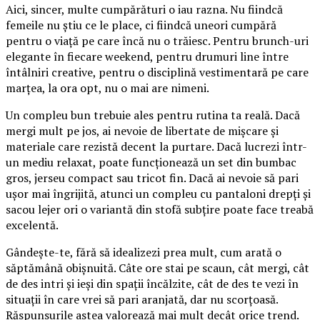
Aici, sincer, multe cumpărături o iau razna. Nu fiindcă
femeile nu știu ce le place, ci fiindcă uneori cumpără
pentru o viață pe care încă nu o trăiesc. Pentru brunch-uri
elegante în fiecare weekend, pentru drumuri line între
întâlniri creative, pentru o disciplină vestimentară pe care
marțea, la ora opt, nu o mai are nimeni.
Un compleu bun trebuie ales pentru rutina ta reală. Dacă
mergi mult pe jos, ai nevoie de libertate de mișcare și
materiale care rezistă decent la purtare. Dacă lucrezi într-
un mediu relaxat, poate funcționează un set din bumbac
gros, jerseu compact sau tricot fin. Dacă ai nevoie să pari
ușor mai îngrijită, atunci un compleu cu pantaloni drepți și
sacou lejer ori o variantă din stofă subțire poate face treabă
excelentă.
Gândește-te, fără să idealizezi prea mult, cum arată o
săptămână obișnuită. Câte ore stai pe scaun, cât mergi, cât
de des intri și ieși din spații încălzite, cât de des te vezi în
situații în care vrei să pari aranjată, dar nu scorțoasă.
Răspunsurile astea valorează mai mult decât orice trend.