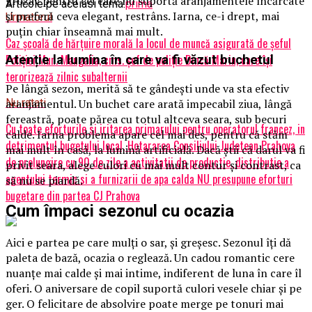
grozav pentru cei care nu suportă aranjamentele încărcate
Articole pe aceiasi tema:
prima
și preferă ceva elegant, restrâns. Iarna, ce-i drept, mai
Urmatorul
puțin chiar înseamnă mai mult.
Caz școală de hărțuire morală la locul de muncă asigurată de șeful
Poliției Mun. Mangalia, cms. șef de poliție Dincă Marin, care își
Atenție la lumina în care va fi văzut buchetul
terorizează zilnic subalternii
Pe lângă sezon, merită să te gândești unde va sta efectiv
aranjamentul. Un buchet care arată impecabil ziua, lângă
Nu ratati
fereastră, poate părea cu totul altceva seara, sub becuri
Cu toate eforturile si iritarea primarului pentru operatorul francez, in
calde. Iarna problema apare cel mai des, pentru că stăm
detrimentul bugetului local, Hotararea Consiliului Judetean Prahova
mai mult în casă, la lumină artificială. Dacă știi că darul va fi
de prelungire cu 90 de zile a activitatii de productie, distributie a
privit seara, alege culori cu mai mult contur și contrast, ca
agentului termic si a furnizarii de apa calda NU presupune eforturi
să nu se piardă.
bugetare din partea CJ Prahova
Cum împaci sezonul cu ocazia
Aici e partea pe care mulți o sar, și greșesc. Sezonul îți dă
paleta de bază, ocazia o reglează. Un cadou romantic cere
nuanțe mai calde și mai intime, indiferent de luna în care îl
oferi. O aniversare de copil suportă culori vesele chiar și pe
ger. O felicitare de absolvire poate merge pe tonuri mai