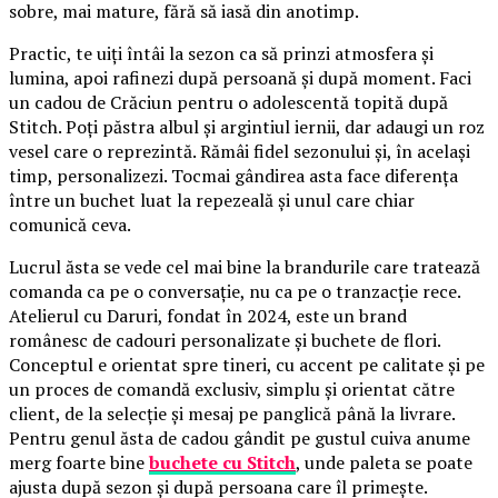
sobre, mai mature, fără să iasă din anotimp.
Practic, te uiți întâi la sezon ca să prinzi atmosfera și
lumina, apoi rafinezi după persoană și după moment. Faci
un cadou de Crăciun pentru o adolescentă topită după
Stitch. Poți păstra albul și argintiul iernii, dar adaugi un roz
vesel care o reprezintă. Rămâi fidel sezonului și, în același
timp, personalizezi. Tocmai gândirea asta face diferența
între un buchet luat la repezeală și unul care chiar
comunică ceva.
Lucrul ăsta se vede cel mai bine la brandurile care tratează
comanda ca pe o conversație, nu ca pe o tranzacție rece.
Atelierul cu Daruri, fondat în 2024, este un brand
românesc de cadouri personalizate și buchete de flori.
Conceptul e orientat spre tineri, cu accent pe calitate și pe
un proces de comandă exclusiv, simplu și orientat către
client, de la selecție și mesaj pe panglică până la livrare.
Pentru genul ăsta de cadou gândit pe gustul cuiva anume
merg foarte bine
buchete cu Stitch
, unde paleta se poate
ajusta după sezon și după persoana care îl primește.