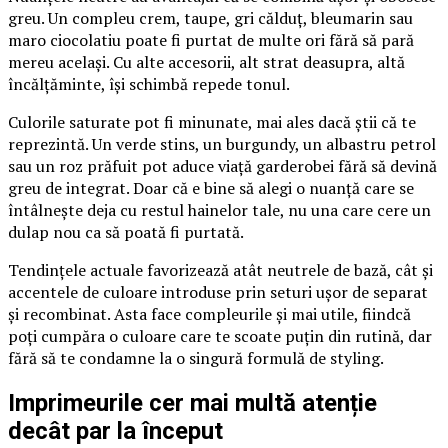
greu. Un compleu crem, taupe, gri călduț, bleumarin sau
maro ciocolatiu poate fi purtat de multe ori fără să pară
mereu același. Cu alte accesorii, alt strat deasupra, altă
încălțăminte, își schimbă repede tonul.
Culorile saturate pot fi minunate, mai ales dacă știi că te
reprezintă. Un verde stins, un burgundy, un albastru petrol
sau un roz prăfuit pot aduce viață garderobei fără să devină
greu de integrat. Doar că e bine să alegi o nuanță care se
întâlnește deja cu restul hainelor tale, nu una care cere un
dulap nou ca să poată fi purtată.
Tendințele actuale favorizează atât neutrele de bază, cât și
accentele de culoare introduse prin seturi ușor de separat
și recombinat. Asta face compleurile și mai utile, fiindcă
poți cumpăra o culoare care te scoate puțin din rutină, dar
fără să te condamne la o singură formulă de styling.
Imprimeurile cer mai multă atenție
decât par la început