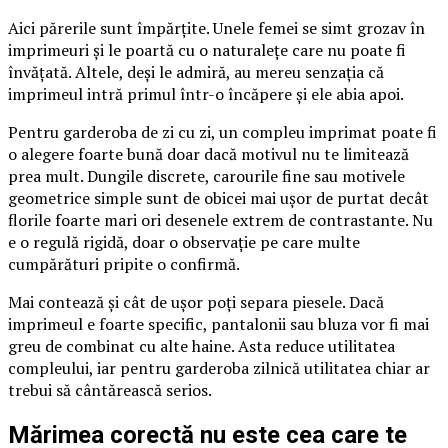
Aici părerile sunt împărțite. Unele femei se simt grozav în
imprimeuri și le poartă cu o naturalețe care nu poate fi
învățată. Altele, deși le admiră, au mereu senzația că
imprimeul intră primul într-o încăpere și ele abia apoi.
Pentru garderoba de zi cu zi, un compleu imprimat poate fi
o alegere foarte bună doar dacă motivul nu te limitează
prea mult. Dungile discrete, carourile fine sau motivele
geometrice simple sunt de obicei mai ușor de purtat decât
florile foarte mari ori desenele extrem de contrastante. Nu
e o regulă rigidă, doar o observație pe care multe
cumpărături pripite o confirmă.
Mai contează și cât de ușor poți separa piesele. Dacă
imprimeul e foarte specific, pantalonii sau bluza vor fi mai
greu de combinat cu alte haine. Asta reduce utilitatea
compleului, iar pentru garderoba zilnică utilitatea chiar ar
trebui să cântărească serios.
Mărimea corectă nu este cea care te