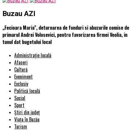
Buzau AZI
„Fecioara Maria”, deturnarea de fonduri si abuzurile comise de
primarul Andrei Volosevici, pentru favorizarea firmei Veolia, in
tunul dat bugetului local
Administrație locală
Afaceri
Cultură
Eveniment
Exclusiv
Politică locală
Social
Sport
Știri din județ
Viața în Buzău
Turism