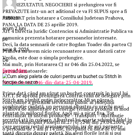
Art 3 REZULTATUL NEGOCIERII si prelungirea vor fi
PREVAZUTE intr-un act aditional ce va FI SUPUS spre a fi
APROBAT prin hotarare a Consiliului Judetean Prahova,
Publicat
PANA LA DATA DE 25 aprilie 2019.
acum 2 luni
Art 4 Directia Juridic Contencios si Administratie Publica va
comunica prezenta hotarare persoanelor interesate.
pe
Deci, la data semnarii de catre Bogdan Toader din partea CJ
iunie 8, 2026
Prahova nu avem nicio recunoastere a unor datorii catre
Veolia, este doar o simpla prelungire.
De
Mai mult, prin Hotararea CJ nr 046 din 25.04.2022, se
prevad urmatoarele:
Eugen Marc
Hotararea-nr.-046-din-data-25-04-2019.
Prima dată când am văzut un buchet construit în jurul lui
Art.1. Se aprobă prelungirea Contractului de delegare prin
Stitch am zâmbit puțin neîncrezător. Mi se părea o
concesiune a gestiunii serviciului public al Județului
combinație ciudată, un personaj albastru cu urechi mari
Prahova de alimentare cu energie termică produsă în mod
plantat în mijlocul florilor. Apoi mi-a picat fisa. Tot
centralizat în sistem producție – transport – distribuție
secretul stă în culoare. Albastrul lui aparte schimbă felul în
pentru Municipiul Ploiești nr.2776/5246 din 29.04.2004, pe
care percepi restul aranjamentului, iar de aici pornește
o perioadă de 3 ani și 14 zile, începând cu data de 01 mai
toată discuția despre paletă. Nu alegi florile întâi și pui