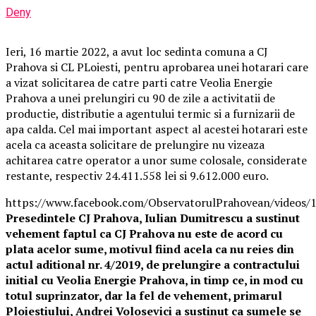
Deny
Ieri, 16 martie 2022, a avut loc sedinta comuna a CJ
Prahova si CL PLoiesti, pentru aprobarea unei hotarari care
a vizat solicitarea de catre parti catre Veolia Energie
Prahova a unei prelungiri cu 90 de zile a activitatii de
productie, distributie a agentului termic si a furnizarii de
apa calda. Cel mai important aspect al acestei hotarari este
acela ca aceasta solicitare de prelungire nu vizeaza
achitarea catre operator a unor sume colosale, considerate
restante, respectiv 24.411.558 lei si 9.612.000 euro.
https://www.facebook.com/ObservatorulPrahovean/videos
Presedintele CJ Prahova, Iulian Dumitrescu a sustinut
vehement faptul ca CJ Prahova nu este de acord cu
plata acelor sume, motivul fiind acela ca nu reies din
actul aditional nr. 4/2019, de prelungire a contractului
initial cu Veolia Energie Prahova, in timp ce, in mod cu
totul suprinzator, dar la fel de vehement, primarul
Ploiestiului, Andrei Volosevici a sustinut ca sumele se