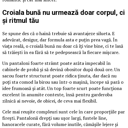
Croiala bună nu urmează doar corpul, ci
și ritmul tău
Se spune des că o haină trebuie să avantajeze silueta. E
adevărat, desigur, dar formula asta e puțin prea vagă. În
viața reală, o croială bună nu doar că îți vine bine, ci te lasă
să trăiești în ea fără să te pedepsească la fiecare mișcare.
Un pantaloni foarte strâmt poate arăta impecabil în
cabinele de probă și să devină obositor după două ore. Un
sacou foarte structurat poate ridica ținuta, dar dacă nu
poți sta comod la birou sau într-o mașină, începe să pară o
idee frumoasă și atât. Un top foarte scurt poate funcționa
excelent în anumite contexte, însă pentru garderoba
zilnică ai nevoie, de obicei, de ceva mai flexibil.
Cele mai reușite compleuri sunt cele în care proporțiile par
firești. Pantalonii drepți sau ușor largi, fustele line,
hanoracele curate, fără volume inutile, cămășile lejere și