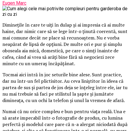
Eugen Marc
Diminețile în care te uiți în dulap și ai impresia că ai multe
haine, dar nimic care să se lege într-o ținută coerentă, sunt
mai comune decât ne place să recunoaștem. Nu e vorba
neapărat de lipsă de opțiuni. De multe ori e pur și simplu
oboseala aia mică, domestică, pe care o simți înainte de
cafea, când ai vrea să arăți bine fără să negociezi zece
minute cu un umeraș încăpățânat.
Tocmai aici intră în joc seturile bine alese. Sunt practice,
dar nu într-un fel plictisitor. Au ceva liniștitor în ideea că
partea de sus și partea de jos deja se înțeleg între ele, iar tu
nu mai trebuie să faci pe stilistul la șapte și jumătate
dimineața, cu un ochi la telefon și unul la vremea de afară.
Numai că nu orice compleu e bun pentru viața reală. Una e
să arate impecabil într-o fotografie de produs, cu lumina
perfectă și modelul care pare că n-a alergat niciodată după
autobuz, și alta e să funcționeze într-o zi normală, cu mers