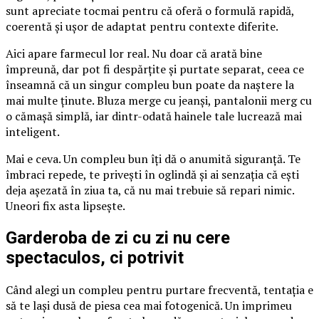
sunt apreciate tocmai pentru că oferă o formulă rapidă,
coerentă și ușor de adaptat pentru contexte diferite.
Aici apare farmecul lor real. Nu doar că arată bine
împreună, dar pot fi despărțite și purtate separat, ceea ce
înseamnă că un singur compleu bun poate da naștere la
mai multe ținute. Bluza merge cu jeanși, pantalonii merg cu
o cămașă simplă, iar dintr-odată hainele tale lucrează mai
inteligent.
Mai e ceva. Un compleu bun îți dă o anumită siguranță. Te
îmbraci repede, te privești în oglindă și ai senzația că ești
deja așezată în ziua ta, că nu mai trebuie să repari nimic.
Uneori fix asta lipsește.
Garderoba de zi cu zi nu cere
spectaculos, ci potrivit
Când alegi un compleu pentru purtare frecventă, tentația e
să te lași dusă de piesa cea mai fotogenică. Un imprimeu