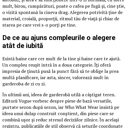
mult, birou, cumpărături, poate o cafea pe fugă și, cine știe,
o vizită spontană la cineva drag. Alegerea potrivită ține de
material, croială, proporții, ritmul tău de viață și chiar de
starea pe care vrei s-o porți pe tine.
De ce au ajuns compleurile o alegere
atât de iubită
Există haine care cer mult de la tine și haine care te ajută.
Un compleu reușit intră în a doua categorie. Îți oferă
impresia de ținută pusă la punct fără să te oblige la prea
multă planificare, iar asta, sincer, valorează mult în
garderoba de zi cu zi.
În ultimii ani, ideea de garderobă utilă a câștigat teren.
Editorii Vogue vorbesc despre piese de bază versatile,
purtate sezon după sezon, iar Who What Wear insistă pe
ideea unui dulap construit conștient, din piese care se
combină ușor și reduc stresul deciziilor zilnice. În același
registru, publicațiile de stil observă că seturile coordonate