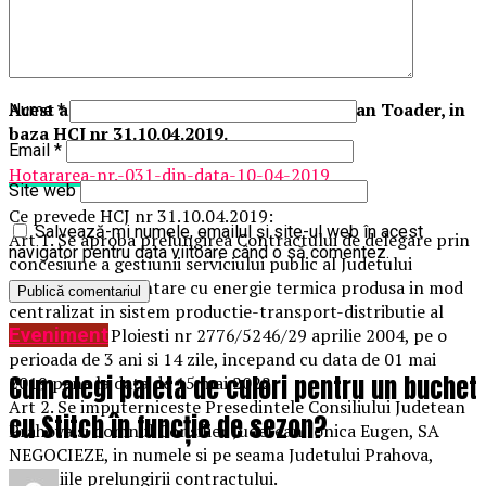
097_09.04.2019_masuri_energie_termica
128_25.04.2019
Acest act aditional a fost semnat de Bogdan Toader, in
Nume
*
baza HCJ nr 31.10.04.2019.
Email
*
Hotararea-nr.-031-din-data-10-04-2019
Site web
Ce prevede HCJ nr 31.10.04.2019:
Salvează-mi numele, emailul și site-ul web în acest
Art 1. Se aproba prelungirea Contractului de delegare prin
navigator pentru data viitoare când o să comentez.
concesiune a gestiunii serviciului public al Judetului
Prahova de alimentare cu energie termica produsa in mod
centralizat in sistem productie-transport-distributie al
Eveniment
Municipiului Ploiesti nr 2776/5246/29 aprilie 2004, pe o
perioada de 3 ani si 14 zile, incepand cu data de 01 mai
Cum alegi paleta de culori pentru un buchet
2019 pana la data de 15 mai 2022.
Art 2. Se imputerniceste Presedintele Consiliului Judetean
cu Stitch în funcție de sezon?
Prahova si domnul Consilier Judetean Ionica Eugen, SA
NEGOCIEZE, in numele si pe seama Judetului Prahova,
conditiile prelungirii contractului.