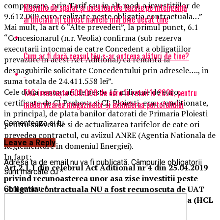
compensare, prin Tarif sau in alt mod, a investitiilor de
Mașinile de spălat și uscătoarele bazate pe inteligență
9.612.000 euro realizate peste obligatia contractuala…”
artificială îți cunosc hainele mai bine decât tine
Mai mult, la art 6 “Alte prevederi”, la primul punct, 6.1
“Concesionarul (n.r. Veolia) confirma (sub rezerva
executarii intocmai de catre Concedent a obligatiilor
Cum ar fi dacă ceasul tău s-ar antrena alături de tine?
prevazute in acest Act Aditional) ca renunta la
despagubirile solicitate Concedentului prin adresele…., in
suma totala de 24.411.558 lei”.
Cele doua renuntari de peste 15 milioane de euro,
TAG investește 500.000 de euro în retail în 2026, pentru
certificate de CJ Prahova si CL Ploiesti, erau conditionate,
modernizarea magazinelor și extinderea portofoliului
in principal, de plata banilor datorati de Primaria Ploiesti
Comenteaza si tu
pentru subventie si de actualizarea tarifelor de cate ori
prevedea contractul, cu aviizul ANRE (Agentia Nationala de
Leave a Reply
Reglementare in domeniul Energiei).
In fapt:
Adresa ta de email nu va fi publicată.
Câmpurile obligatorii
Art 2.1.1 din celebrul Act Aditional nr 4 din 25.04.2019
sunt marcate cu
*
privind recunoasterea unor asa zise investitii peste
obligatia contractuala NU a fost recunoscuta de UAT
Comentariu
*
Ploiesti si nici de Consiliul Local de la aceea data (HCL
nr 97/09.04.2019 si 128/25.04.2019).