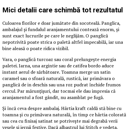
Mici detalii care schimbă tot rezultatul
Culoarea florilor e doar jumătate din socoteală. Panglica,
ambalajul și fundalul aranjamentului contează enorm, și
sunt exact lucrurile pe care le neglijăm. O panglică
nepotrivită poate strica o paletă altfel impecabilă, iar una
bine aleasă o poate ridica vizibil.
Vara, o panglică turcoaz sau coral prelungește energia
paletei. Iarna, una argintie sau de catifea bordo aduce
instant aerul de sărbătoare. Toamna merge un satin
caramel sau o sfoară naturală, rustică, iar primăvara o
panglică de in deschis sau una roz pudrat închide frumos
cercul. Par mărunțișuri, dar tocmai ele dau impresia că
aranjamentul a fost gândit, nu asamblat pe fugă.
Și încă ceva despre ambalaj. Hârtia kraft caldă stă bine cu
toamna și cu primăvara naturală, în timp ce hârtia colorată
sau cea cu finisaj satinat se potrivește mai degrabă verii
vesele și iernii festive. Dacă albastrul lui Stitch e vedeta,