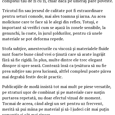
compleul tău de zi cu zi, chiar dacă pe umeraș pare poveste.
Tricotul fin sau jerseul de calitate pot fi extraordinare
pentru seturi comode, mai ales toamna și iarna. Au acea
moliciune care te face să le alegi din reflex. Totuși, e
important să verifici cum se așază în zonele sensibile, la
genunchi, la coate, în jurul șoldurilor, pentru că unele
materiale se pot deforma repede.
Stofa subțire, amestecurile cu viscoză și materialele fluide
sunt foarte bune când vrei o ținută care să arate îngrijit
fără să fie rigidă. În plus, multe dintre ele trec elegant
dinspre zi spre seară. Contează însă ca țesătura să nu fie
prea subțire sau prea lucioasă, altfel compleul poate părea
mai degrabă festiv decât practic.
Publicațiile de modă insistă tot mai mult pe piese versatile,
pe straturi ușor de combinat și pe materiale care susțin
purtarea repetată, nu doar efectul vizual de moment.
Tocmai de aceea, când alegi un set pentru uz frecvent,
merită să pui mâna pe material și să-l judeci cât mai puțin
romantic și cât mai sincer.