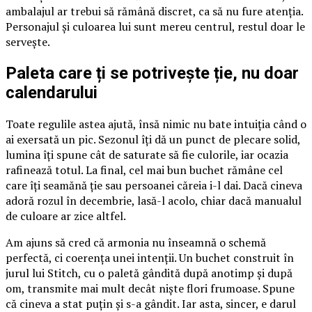
ambalajul ar trebui să rămână discret, ca să nu fure atenția.
Personajul și culoarea lui sunt mereu centrul, restul doar le
servește.
Paleta care ți se potrivește ție, nu doar
calendarului
Toate regulile astea ajută, însă nimic nu bate intuiția când o
ai exersată un pic. Sezonul îți dă un punct de plecare solid,
lumina îți spune cât de saturate să fie culorile, iar ocazia
rafinează totul. La final, cel mai bun buchet rămâne cel
care îți seamănă ție sau persoanei căreia i-l dai. Dacă cineva
adoră rozul în decembrie, lasă-l acolo, chiar dacă manualul
de culoare ar zice altfel.
Am ajuns să cred că armonia nu înseamnă o schemă
perfectă, ci coerența unei intenții. Un buchet construit în
jurul lui Stitch, cu o paletă gândită după anotimp și după
om, transmite mai mult decât niște flori frumoase. Spune
că cineva a stat puțin și s-a gândit. Iar asta, sincer, e darul