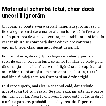
Materialul schimbă totul, chiar dacă
uneori îl ignorăm
Un compleu poate avea o croială minunată și totuși să nu
fie o alegere bună dacă materialul nu lucrează în favoarea
ta. În purtarea de zi cu zi, textura, respirabilitatea și felul în
care țesătura se comportă după câteva ore contează
enorm. Uneori chiar mai mult decât designul.
Bumbacul este, de regulă, o alegere excelentă pentru
seturile casual. Respiră bine, se simte familiar pe piele și nu
dă senzația aia de haină care te obligă să stai dreaptă ca să
arate bine. Dacă are și un mic procent de elastan, cu atât
mai bine, fiindcă se mișcă frumos și nu devine rigid.
Inul este superb, mai ales în sezonul cald, dar trebuie
acceptat cu tot cu firea lui. Se șifonează, iar asta face parte
din farmecul lui. Dacă te enervează orice cută apărută după
o oră de purtare, probabil nu e alegerea ideală pentru