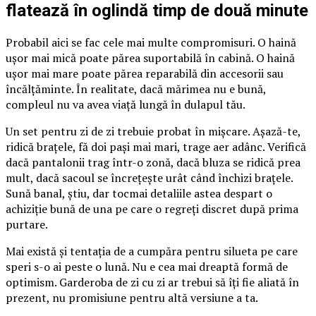
flatează în oglindă timp de două minute
Probabil aici se fac cele mai multe compromisuri. O haină
ușor mai mică poate părea suportabilă în cabină. O haină
ușor mai mare poate părea reparabilă din accesorii sau
încălțăminte. În realitate, dacă mărimea nu e bună,
compleul nu va avea viață lungă în dulapul tău.
Un set pentru zi de zi trebuie probat în mișcare. Așază-te,
ridică brațele, fă doi pași mai mari, trage aer adânc. Verifică
dacă pantalonii trag într-o zonă, dacă bluza se ridică prea
mult, dacă sacoul se încrețește urât când închizi brațele.
Sună banal, știu, dar tocmai detaliile astea despart o
achiziție bună de una pe care o regreți discret după prima
purtare.
Mai există și tentația de a cumpăra pentru silueta pe care
speri s-o ai peste o lună. Nu e cea mai dreaptă formă de
optimism. Garderoba de zi cu zi ar trebui să îți fie aliată în
prezent, nu promisiune pentru altă versiune a ta.