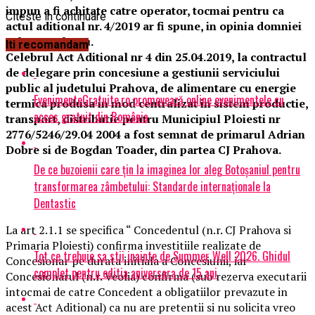
impun a fi achitate catre operator, tocmai pentru ca
Citeste in continuare
actul aditional nr. 4/2019 ar fi spune, in opinia domniei
sale acest lucru.
Iti recomandam
Celebrul Act Aditional nr 4 din 25.04.2019, la contractul
de delegare prin concesiune a gestiunii serviciului
public al judetului Prahova, de alimentare cu energie
EvenimenteGratuite.ro promovează online evenimentele cu
termica produsa in mod centralizat in sistem productie,
acces gratuit din România
transport, distributie pentru Municipiul Ploiesti nr
2776/5246/29.04 2004 a fost semnat de primarul Adrian
Dobre si de Bogdan Toader, din partea CJ Prahova.
De ce buzoienii care țin la imaginea lor aleg Botoșaniul pentru
transformarea zâmbetului: Standarde internaționale la
Dentastic
La art 2.1.1 se specifica “ Concedentul (n.r. CJ Prahova si
Primaria Ploiesti) confirma investitiile realizate de
Tot ce trebuie sa stii inainte de Summer Well 2026. Ghidul
Concesionar pe durata initiala a Concesiunii, iar
complet pentru editia aniversara de 15 ani
Concesionarul (n.r. Veolia) confirma (sub rezerva executarii
intocmai de catre Concedent a obligatiilor prevazute in
acest Act Aditional) ca nu are pretentii si nu solicita vreo