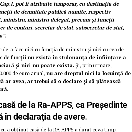
 Cap.I, pot fi atribuite temporar, cu destinaţia de
uncţii de demnitate publică numite, respectiv
, ministru, ministru delegat, precum şi funcţii
er de conturi, secretar de stat, subsecretar de stat,
a”.
de-a face nici cu funcţia de ministru şi nici cu cea de
e de funcţii
nu există în Ordonanţa de înfiinţare a
ciară şi nici nu poate exista.
Şi, prin urmare,
00.000 de euro anual,
nu are dreptul nici la locuinţă de
ă ar avea, ar trebui să o declare şi să plătească
ură.
casă de la Ra-APPS, ca Preşedinte
 în declaraţia de avere.
cu a obţinut casă de la RA-APPS a durat ceva timp.