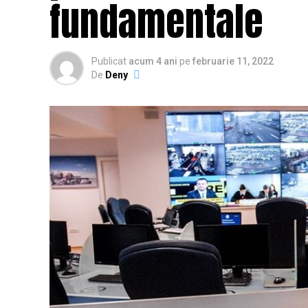
fundamentale
Publicat
acum 4 ani
pe
februarie 11, 2022
De
Deny