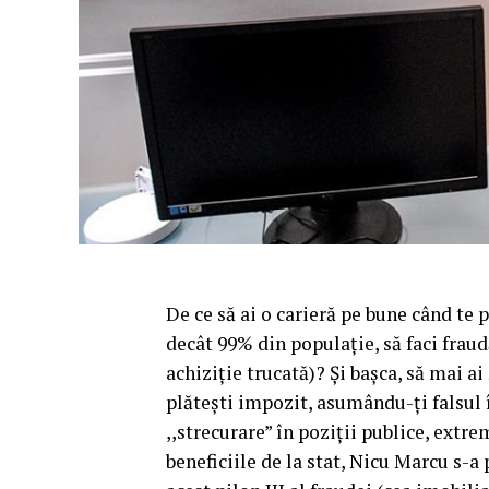
De ce să ai o carieră pe bune când te 
decât 99% din populație, să faci frau
achiziție trucată)? Și bașca, să mai ai
plătești impozit, asumându-ți falsul 
,,strecurare” în poziții publice, extre
beneficiile de la stat, Nicu Marcu s-a