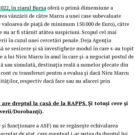
2022, în ziarul Bursa
oferă o primă dimensiune a
rea vânzării de către Marcu a unei case subevaluate
de valoarea de piaţă de minimum 150.000 de Euro), către
re nu ar fi stârnit atâtea suspiciuni. Scopul cel mai
rii în cazul unei cercetări penale. Deja Agenţia
 să se sesizeze şi să investigheze modul în care s-au topit
e a lui Nicu Marcu în anul în care şi-a negociat postul de
lă sau simulată, destinaţia reală a sumelor plecate din
e cont cu transferuri pentru a evalua şi dacă Nicu Marcu
ăţilor, respectiv dacă face sau nu afaceri prin
 are dreptul la casă de la RAPPS.
Şi totuşi cere şi
verii/Dorobanţi).
e şi funcţionare a ASF) nu se regăseşte echivalarea
ecretar de stat, care eventual i-ar putea da dreptul lui