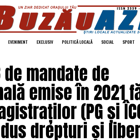
EVENIMENT
EXCLUSIV
POLITICĂ LOCALĂ
SOCIAL
SPORT
 de mandate de
nală emise în 2021 f
agistraților (PG și ÎC
dus drepturi și liber