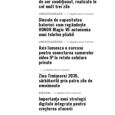
de aer condiționat, realizate în
cel mult trei zile
UNCATEGORIZED
o săptămână inainte
Dincolo de capacitatea
bateriei: cum regândește
HONOR Magic V6 autonomia
unui telefon pliabil
UNCATEGORIZED
o săptămână inainte
Axis lanseaza o carcasa
pentru conectarea camerelor
video IP la retele celulare
private
o săptămână inainte
Ziua Timișoarei 2026,
sărbătorită prin patru zile de
evenimente
AFACERI
o săptămână inainte
Importanța unei strategii
digitale integrate pentru
creșterea afacerii