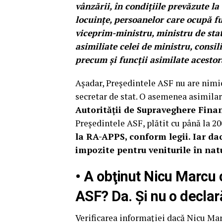
vânzării, în condiţiile prevăzute la
locuinţe, persoanelor care ocupă f
viceprim-ministru, ministru de stat
asimiliate celei de ministru, consili
precum şi funcţii asimilate acestor
Aşadar, Preşedintele ASF nu are nimic 
secretar de stat. O asemenea asimilar
Autorităţii de Supraveghere Finan
Preşedintele ASF, plătit cu până la 2
la RA-APPS, conform legii. Iar dac
impozite pentru veniturile în nat
•
A obţinut Nicu Marcu 
ASF? Da. Şi nu o declară
Verificarea informaţiei dacă Nicu Mar