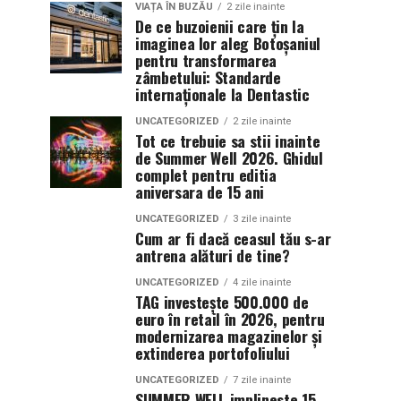
VIAȚA ÎN BUZĂU
2 zile inainte
De ce buzoienii care țin la
imaginea lor aleg Botoșaniul
pentru transformarea
zâmbetului: Standarde
internaționale la Dentastic
UNCATEGORIZED
2 zile inainte
Tot ce trebuie sa stii inainte
de Summer Well 2026. Ghidul
complet pentru editia
aniversara de 15 ani
UNCATEGORIZED
3 zile inainte
Cum ar fi dacă ceasul tău s-ar
antrena alături de tine?
UNCATEGORIZED
4 zile inainte
TAG investește 500.000 de
euro în retail în 2026, pentru
modernizarea magazinelor și
extinderea portofoliului
UNCATEGORIZED
7 zile inainte
SUMMER WELL implineste 15