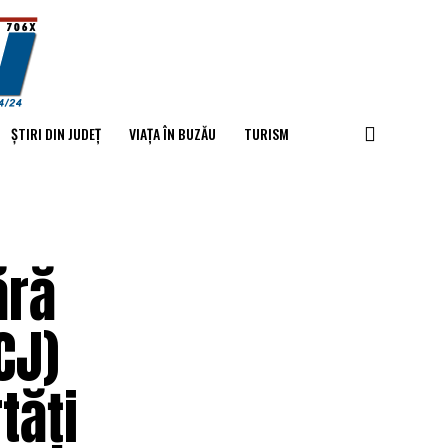
ȘTIRI DIN JUDEȚ
VIAȚA ÎN BUZĂU
TURISM
ără
CJ)
tăți