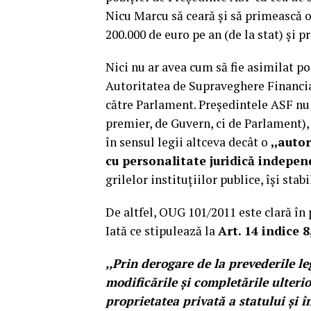
Nicu Marcu să ceară şi să primească o
200.000 de euro pe an (de la stat) şi p
Nici nu ar avea cum să fie asimilat po
Autoritatea de Supraveghere Financia
către Parlament. Preşedintele ASF nu 
premier, de Guvern, ci de Parlament), 
în sensul legii altceva decât o
,,auto
cu personalitate juridică indepe
grilelor instituţiilor publice, îşi stabi
De altfel, OUG 101/2011 este clară în 
Iată ce stipulează la
Art. 14 indice 
,,Prin derogare de la prevederile le
modificările şi completările ulterio
proprietatea privată a statului şi