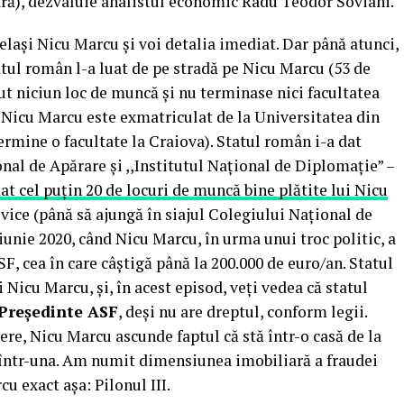
liară), dezvaluie analistul economic Radu Teodor Soviani.
laşi Nicu Marcu şi voi detalia imediat. Dar până atunci,
atul român l-a luat de pe stradă pe Nicu Marcu (53 de
avut niciun loc de muncă şi nu terminase nici facultatea
 Nicu Marcu este exmatriculat de la Universitatea din
termine o facultate la Craiova). Statul român i-a dat
nal de Apărare şi ,,Institutul Naţional de Diplomaţie” –
dat cel puţin 20 de locuri de muncă bine plătite lui Nicu
lvice (până să ajungă în siajul Colegiului Naţional de
 iunie 2020, când Nicu Marcu, în urma unui troc politic, a
F, cea în care câştigă până la 200.000 de euro/an. Statul
 Nicu Marcu, şi, în acest episod, veţi vedea că statul
Preşedinte ASF
, deşi nu are dreptul, conform legii.
vere, Nicu Marcu ascunde faptul că stă într-o casă de la
într-una. Am numit dimensiunea imobiliară a fraudei
cu exact aşa: Pilonul III.