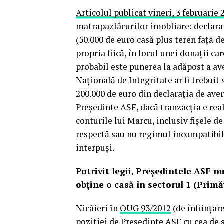
Articolul publicat vineri, 3 februarie 
matrapazlâcurilor imobliare: declara
(50.000 de euro casă plus teren faţă 
propria fiică, în locul unei donaţii ca
probabil este punerea la adăpost a ave
Naţională de Integritate ar fi trebuit
200.000 de euro din declaraţia de aver
Preşedinte ASF, dacă tranzacţia e rea
conturile lui Marcu, inclusiv fişele d
respectă sau nu regimul incompatibilit
interpuşi.
Potrivit legii, Preşedintele ASF
nu
obţine o casă în sectorul 1 (Primă
Nicăieri în
OUG 93/2012
(de înfiinţar
poziţiei de Preşedinte ASF cu cea de s