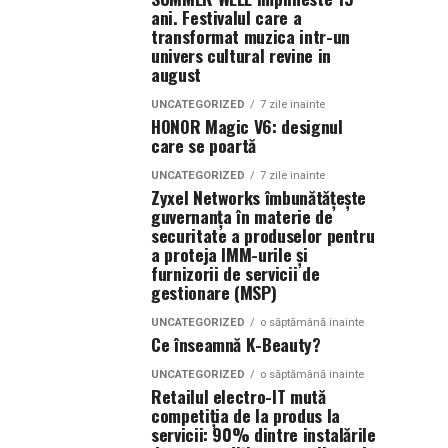
ani. Festivalul care a
transformat muzica intr-un
univers cultural revine in
august
UNCATEGORIZED
7 zile inainte
HONOR Magic V6: designul
care se poartă
UNCATEGORIZED
7 zile inainte
Zyxel Networks îmbunătățește
guvernanța în materie de
securitate a produselor pentru
a proteja IMM-urile și
furnizorii de servicii de
gestionare (MSP)
UNCATEGORIZED
o săptămână inainte
Ce înseamnă K-Beauty?
UNCATEGORIZED
o săptămână inainte
Retailul electro-IT mută
competiția de la produs la
servicii: 90% dintre instalările