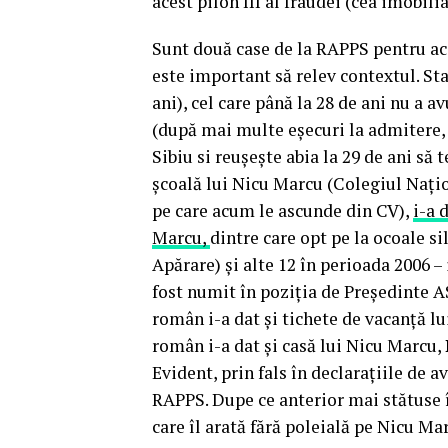
acest pilon III al fraudei (cea imobi
Sunt două case de la RAPPS pentru ace
este important să relev contextul. St
ani), cel care până la 28 de ani nu a 
(după mai multe eşecuri la admitere,
Sibiu si reuşeşte abia la 29 de ani să 
şcoală lui Nicu Marcu (Colegiul Naţio
pe care acum le ascunde din CV),
i-a 
Marcu,
dintre care opt pe la ocoale si
Apărare) şi alte 12 în perioada 2006 –
fost numit în poziţia de Preşedinte AS
român i-a dat şi tichete de vacanţă lui
român i-a dat şi casă lui Nicu Marcu,
Evident, prin fals în declaraţiile de a
RAPPS. Dupe ce anterior mai stătuse 
care îl arată fără poleială pe Nicu Mar