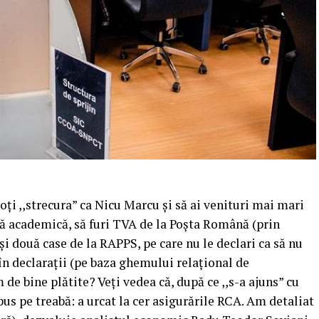
poți ,,strecura” ca Nicu Marcu și să ai venituri mai mari
dă academică, să furi TVA de la Poșta Română (prin
 și două case de la RAPPS, pe care nu le declari ca să nu
în declarații (pe baza ghemului relațional de
m de bine plătite? Veți vedea că, după ce ,,s-a ajuns” cu
 pus pe treabă: a urcat la cer asigurările RCA. Am detaliat