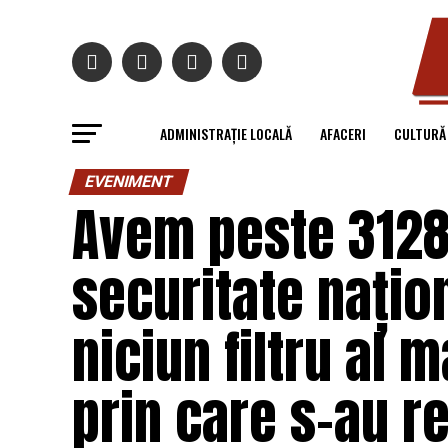
ADMINISTRAȚIE LOCALĂ
AFACERI
CULTURĂ
EVENIMENT
Avem peste 3128
securitate națio
niciun filtru al m
prin care s-au re