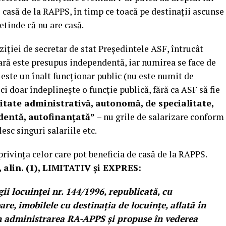
 casă de la RAPPS, în timp ce toacă pe destinaţii ascunse
retinde că nu are casă.
ziţiei de secretar de stat Preşedintele ASF, întrucât
ră este presupus independentă, iar numirea se face de
este un înalt funcţionar public (nu este numit de
ci doar îndeplineşte o funcţie publică, fără ca ASF să fie
ritate administrativă, autonomă, de specialitate,
ndentă, autofinanţată”
– nu grile de salarizare conform
lesc singuri salariile etc.
privinţa celor care pot beneficia de casă de la RAPPS.
8, alin. (1), LIMITATIV şi EXPRES:
gii locuinţei nr. 144/1996, republicată, cu
are, imobilele cu destinaţia de locuinţe, aflată în
 în administrarea RA-APPS şi propuse în vederea