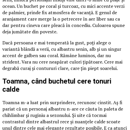
ocean. Un buchet pe coral și turcoaz, cu mici accente verzi
de palmier, prinde fix atmosfera de vacanță. E genul de
aranjament care merge la o petrecere în aer liber sau ca
dar pentru cineva care pleacă în concediu. Culoarea spune
deja jumătate din poveste.
Dacă persoana e mai temperată la gust, poți alege o
variantă blândă a verii, cu albastru senin, alb și un singur
accent de galben sau coral. Rămâne luminos, dar nu
strident. Vara nu cere neapărat culori țipătoare. Cere mai
degrabă curaj și contururi clare, care țin piept soarelui.
Toamna, când buchetul cere tonuri
calde
Toamna m-a luat prin surprindere, recunosc cinstit. Aș fi
pariat că un personaj albastru n-are ce căuta în paleta de
chihlimbar și ruginiu a sezonului. Și uite că tocmai
contrastul dintre albastrul rece și nuanțele calde scoate
unul dintre cele mai elegante rezultate posibile. E ca atunci