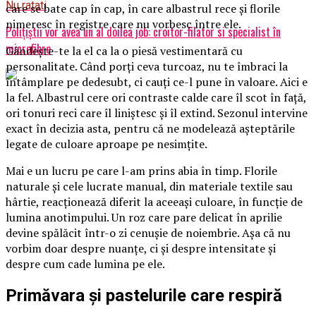
Nu ratati
care se bate cap în cap, în care albastrul rece și florile
nimeresc în registre care nu vorbesc între ele.
Polițiștii vor avea un al doilea job: croitor-filator si specialist în
microfibre
Gândește-te la el ca la o piesă vestimentară cu
personalitate. Când porți ceva turcoaz, nu te îmbraci la
întâmplare pe dedesubt, ci cauți ce-l pune în valoare. Aici e
la fel. Albastrul cere ori contraste calde care îl scot în față,
ori tonuri reci care îl liniștesc și îl extind. Sezonul intervine
exact în decizia asta, pentru că ne modelează așteptările
legate de culoare aproape pe nesimțite.
Mai e un lucru pe care l-am prins abia în timp. Florile
naturale și cele lucrate manual, din materiale textile sau
hârtie, reacționează diferit la aceeași culoare, în funcție de
lumina anotimpului. Un roz care pare delicat în aprilie
devine spălăcit într-o zi cenușie de noiembrie. Așa că nu
vorbim doar despre nuanțe, ci și despre intensitate și
despre cum cade lumina pe ele.
Primăvara și pastelurile care respiră