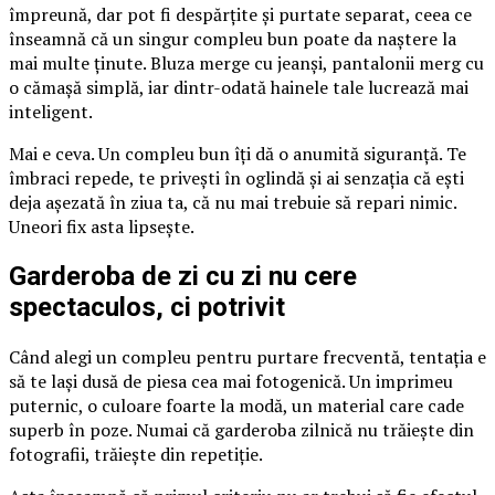
împreună, dar pot fi despărțite și purtate separat, ceea ce
înseamnă că un singur compleu bun poate da naștere la
mai multe ținute. Bluza merge cu jeanși, pantalonii merg cu
o cămașă simplă, iar dintr-odată hainele tale lucrează mai
inteligent.
Mai e ceva. Un compleu bun îți dă o anumită siguranță. Te
îmbraci repede, te privești în oglindă și ai senzația că ești
deja așezată în ziua ta, că nu mai trebuie să repari nimic.
Uneori fix asta lipsește.
Garderoba de zi cu zi nu cere
spectaculos, ci potrivit
Când alegi un compleu pentru purtare frecventă, tentația e
să te lași dusă de piesa cea mai fotogenică. Un imprimeu
puternic, o culoare foarte la modă, un material care cade
superb în poze. Numai că garderoba zilnică nu trăiește din
fotografii, trăiește din repetiție.