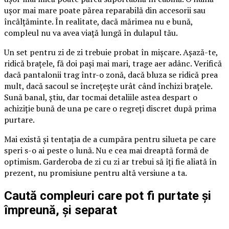
ușor mai mare poate părea reparabilă din accesorii sau
încălțăminte. În realitate, dacă mărimea nu e bună,
compleul nu va avea viață lungă în dulapul tău.
Un set pentru zi de zi trebuie probat în mișcare. Așază-te,
ridică brațele, fă doi pași mai mari, trage aer adânc. Verifică
dacă pantalonii trag într-o zonă, dacă bluza se ridică prea
mult, dacă sacoul se încrețește urât când închizi brațele.
Sună banal, știu, dar tocmai detaliile astea despart o
achiziție bună de una pe care o regreți discret după prima
purtare.
Mai există și tentația de a cumpăra pentru silueta pe care
speri s-o ai peste o lună. Nu e cea mai dreaptă formă de
optimism. Garderoba de zi cu zi ar trebui să îți fie aliată în
prezent, nu promisiune pentru altă versiune a ta.
Caută compleuri care pot fi purtate și
împreună, și separat