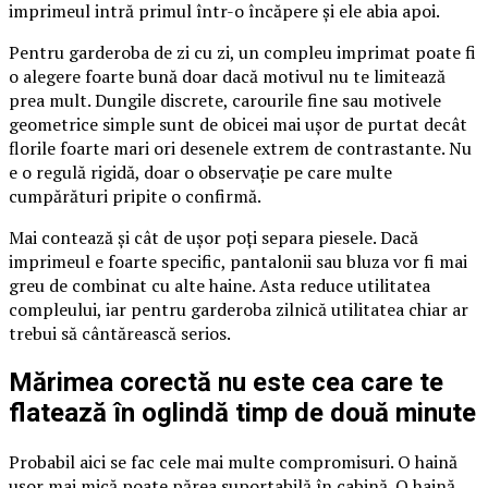
imprimeul intră primul într-o încăpere și ele abia apoi.
Pentru garderoba de zi cu zi, un compleu imprimat poate fi
o alegere foarte bună doar dacă motivul nu te limitează
prea mult. Dungile discrete, carourile fine sau motivele
geometrice simple sunt de obicei mai ușor de purtat decât
florile foarte mari ori desenele extrem de contrastante. Nu
e o regulă rigidă, doar o observație pe care multe
cumpărături pripite o confirmă.
Mai contează și cât de ușor poți separa piesele. Dacă
imprimeul e foarte specific, pantalonii sau bluza vor fi mai
greu de combinat cu alte haine. Asta reduce utilitatea
compleului, iar pentru garderoba zilnică utilitatea chiar ar
trebui să cântărească serios.
Mărimea corectă nu este cea care te
flatează în oglindă timp de două minute
Probabil aici se fac cele mai multe compromisuri. O haină
ușor mai mică poate părea suportabilă în cabină. O haină