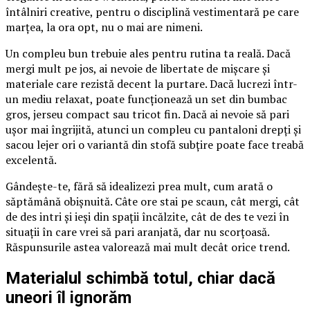
întâlniri creative, pentru o disciplină vestimentară pe care
marțea, la ora opt, nu o mai are nimeni.
Un compleu bun trebuie ales pentru rutina ta reală. Dacă
mergi mult pe jos, ai nevoie de libertate de mișcare și
materiale care rezistă decent la purtare. Dacă lucrezi într-
un mediu relaxat, poate funcționează un set din bumbac
gros, jerseu compact sau tricot fin. Dacă ai nevoie să pari
ușor mai îngrijită, atunci un compleu cu pantaloni drepți și
sacou lejer ori o variantă din stofă subțire poate face treabă
excelentă.
Gândește-te, fără să idealizezi prea mult, cum arată o
săptămână obișnuită. Câte ore stai pe scaun, cât mergi, cât
de des intri și ieși din spații încălzite, cât de des te vezi în
situații în care vrei să pari aranjată, dar nu scorțoasă.
Răspunsurile astea valorează mai mult decât orice trend.
Materialul schimbă totul, chiar dacă
uneori îl ignorăm