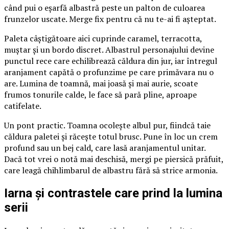
când pui o eșarfă albastră peste un palton de culoarea
frunzelor uscate. Merge fix pentru că nu te-ai fi așteptat.
Paleta câștigătoare aici cuprinde caramel, terracotta,
muștar și un bordo discret. Albastrul personajului devine
punctul rece care echilibrează căldura din jur, iar întregul
aranjament capătă o profunzime pe care primăvara nu o
are. Lumina de toamnă, mai joasă și mai aurie, scoate
frumos tonurile calde, le face să pară pline, aproape
catifelate.
Un pont practic. Toamna ocolește albul pur, fiindcă taie
căldura paletei și răcește totul brusc. Pune în loc un crem
profund sau un bej cald, care lasă aranjamentul unitar.
Dacă tot vrei o notă mai deschisă, mergi pe piersică prăfuit,
care leagă chihlimbarul de albastru fără să strice armonia.
Iarna și contrastele care prind la lumina
serii