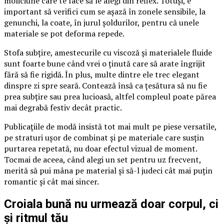
moliciune care te face să le alegi din reflex. Totuși, e
important să verifici cum se așază în zonele sensibile, la
genunchi, la coate, în jurul șoldurilor, pentru că unele
materiale se pot deforma repede.
Stofa subțire, amestecurile cu viscoză și materialele fluide
sunt foarte bune când vrei o ținută care să arate îngrijit
fără să fie rigidă. În plus, multe dintre ele trec elegant
dinspre zi spre seară. Contează însă ca țesătura să nu fie
prea subțire sau prea lucioasă, altfel compleul poate părea
mai degrabă festiv decât practic.
Publicațiile de modă insistă tot mai mult pe piese versatile,
pe straturi ușor de combinat și pe materiale care susțin
purtarea repetată, nu doar efectul vizual de moment.
Tocmai de aceea, când alegi un set pentru uz frecvent,
merită să pui mâna pe material și să-l judeci cât mai puțin
romantic și cât mai sincer.
Croiala bună nu urmează doar corpul, ci
și ritmul tău