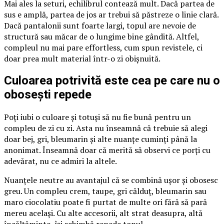
Mai ales la seturi, echilibrul contează mult. Dacă partea de
sus e amplă, partea de jos ar trebui să păstreze o linie clară.
Dacă pantalonii sunt foarte largi, topul are nevoie de
structură sau măcar de o lungime bine gândită. Altfel,
compleul nu mai pare effortless, cum spun revistele, ci
doar prea mult material într-o zi obișnuită.
Culoarea potrivită este cea pe care nu o
obosești repede
Poți iubi o culoare și totuși să nu fie bună pentru un
compleu de zi cu zi. Asta nu înseamnă că trebuie să alegi
doar bej, gri, bleumarin și alte nuanțe cuminți până la
anonimat. Înseamnă doar că merită să observi ce porți cu
adevărat, nu ce admiri la altele.
Nuanțele neutre au avantajul că se combină ușor și obosesc
greu. Un compleu crem, taupe, gri călduț, bleumarin sau
maro ciocolatiu poate fi purtat de multe ori fără să pară
mereu același. Cu alte accesorii, alt strat deasupra, altă