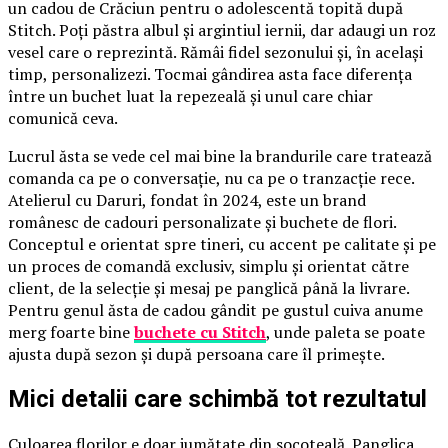
un cadou de Crăciun pentru o adolescentă topită după
Stitch. Poți păstra albul și argintiul iernii, dar adaugi un roz
vesel care o reprezintă. Rămâi fidel sezonului și, în același
timp, personalizezi. Tocmai gândirea asta face diferența
între un buchet luat la repezeală și unul care chiar
comunică ceva.
Lucrul ăsta se vede cel mai bine la brandurile care tratează
comanda ca pe o conversație, nu ca pe o tranzacție rece.
Atelierul cu Daruri, fondat în 2024, este un brand
românesc de cadouri personalizate și buchete de flori.
Conceptul e orientat spre tineri, cu accent pe calitate și pe
un proces de comandă exclusiv, simplu și orientat către
client, de la selecție și mesaj pe panglică până la livrare.
Pentru genul ăsta de cadou gândit pe gustul cuiva anume
merg foarte bine
buchete cu Stitch
, unde paleta se poate
ajusta după sezon și după persoana care îl primește.
Mici detalii care schimbă tot rezultatul
Culoarea florilor e doar jumătate din socoteală. Panglica,