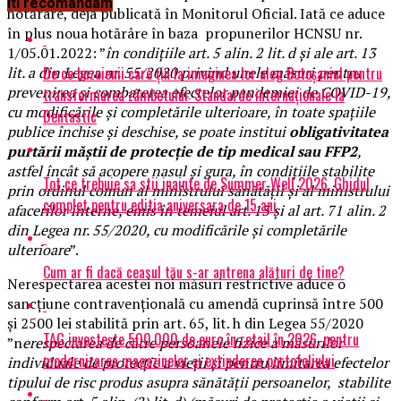
Iti recomandam
hotărâre, deja publicată în Monitorul Oficial. Iată ce aduce
în plus noua hotărâre în baza propunerilor HCNSU nr.
1/05.01.2022: ”
în condițiile art. 5 alin. 2 lit. d și ale art. 13
De ce buzoienii care țin la imaginea lor aleg Botoșaniul pentru
lit. a din Legea nr. 55/2020 privind unele măsuri pentru
prevenirea și combaterea efectelor pandemiei de COVID-19,
transformarea zâmbetului: Standarde internaționale la
cu modificările și completările ulterioare, în toate spațiile
Dentastic
publice închise și deschise, se poate institui
obligativitatea
purtării măștii de protecție de tip medical sau FFP2
,
astfel încât să acopere nasul și gura, în condițiile stabilite
Tot ce trebuie sa stii inainte de Summer Well 2026. Ghidul
prin ordinul comun al ministrului sănătății și al ministrului
complet pentru editia aniversara de 15 ani
afacerilor interne, emis în temeiul art. 13 și al art. 71 alin. 2
din Legea nr. 55/2020, cu modificările și completările
ulterioare
”.
Cum ar fi dacă ceasul tău s-ar antrena alături de tine?
Nerespectarea acestei noi măsuri restrictive aduce o
sancțiune contravențională cu amendă cuprinsă între 500
și 2500 lei stabilită prin art. 65, lit. h din Legea 55/2020
TAG investește 500.000 de euro în retail în 2026, pentru
”n
erespectarea de către persoanele fizice a măsurilor
modernizarea magazinelor și extinderea portofoliului
individuale de protecție a vieții și pentru limitarea efectelor
tipului de risc produs asupra sănătății persoanelor, stabilite