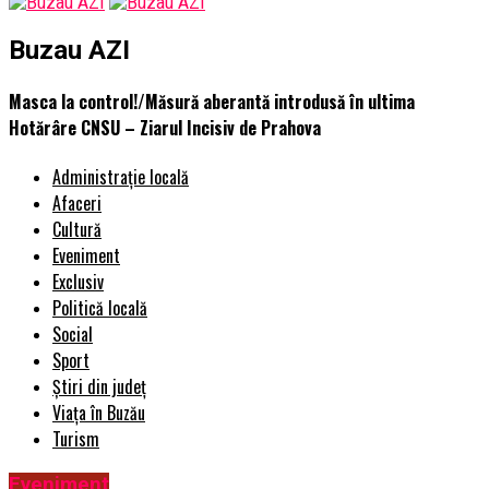
Buzau AZI
Masca la control!/Măsură aberantă introdusă în ultima
Hotărâre CNSU – Ziarul Incisiv de Prahova
Administrație locală
Afaceri
Cultură
Eveniment
Exclusiv
Politică locală
Social
Sport
Știri din județ
Viața în Buzău
Turism
Eveniment