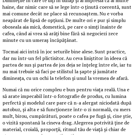
Diminețile în care te uiți în dulap și ai impresia că ai multe
haine, dar nimic care să se lege într-o ținută coerentă, sunt
mai comune decât ne place să recunoaștem. Nu e vorba
neapărat de lipsă de opțiuni. De multe ori e pur și simplu
oboseala aia mică, domestică, pe care o simți înainte de
cafea, când ai vrea să arăți bine fără să negociezi zece
minute cu un umeraș încăpățânat.
Tocmai aici intră în joc seturile bine alese. Sunt practice,
dar nu într-un fel plictisitor. Au ceva liniștitor în ideea că
partea de sus și partea de jos deja se înțeleg între ele, iar tu
nu mai trebuie să faci pe stilistul la șapte și jumătate
dimineața, cu un ochi la telefon și unul la vremea de afară.
Numai că nu orice compleu e bun pentru viața reală. Una e
să arate impecabil într-o fotografie de produs, cu lumina
perfectă și modelul care pare că n-a alergat niciodată după
autobuz, și alta e să funcționeze într-o zi normală, cu mers
mult, birou, cumpărături, poate o cafea pe fugă și, cine știe,
o vizită spontană la cineva drag. Alegerea potrivită ține de
material, croială, proporții, ritmul tău de viață și chiar de