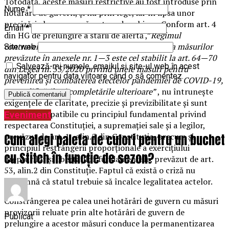
Totodată, aceste măsuri restrictive au fost introduse prin
Nume
*
hotărâre de guvern, și nu prin lege, iar în lipsa unor
precizări clare, creează o stare de echivoc. Conform art. 4
Email
*
din HG de prelungire a stării de alertă ,”
Regimul
contravențional aplicabil pentru nerespectarea măsurilor
Site web
prevăzute în anexele nr. 1—3 este cel stabilit la art. 64—70
Salvează-mi numele, emailul și site-ul web în acest
din Legea nr. 55/2020 privind unele măsuri pentru
navigator pentru data viitoare când o să comentez.
prevenirea și combaterea efectelor pandemiei de COVID-19,
cu modificările și completările ulterioare”
, nu întrunește
exigenţele de claritate, precizie şi previzibilitate şi sunt
astfel incompatibile cu principiul fundamental privind
Eveniment
respectarea Constituţiei, a supremaţiei sale şi a legilor,
Cum alegi paleta de culori pentru un buchet
prevăzut de art. 1, alin.5 din Constituţie, precum și
principiul restrângerii proporționale a exercițiului
cu Stitch în funcție de sezon?
drepturilor și libertăților fundamentale, prevăzut de art.
53, alin.2 din Constituție. Faptul că există o criză nu
înseamnă că statul trebuie să încalce legalitatea actelor.
Constrângerea pe calea unei hotărâri de guvern cu măsuri
provizorii reluate prin alte hotărâri de guvern de
Publicat
prelungire a acestor măsuri conduce la permanentizarea