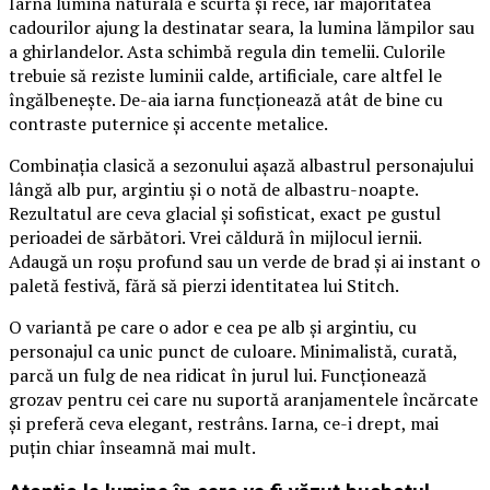
Iarna lumina naturală e scurtă și rece, iar majoritatea
cadourilor ajung la destinatar seara, la lumina lămpilor sau
a ghirlandelor. Asta schimbă regula din temelii. Culorile
trebuie să reziste luminii calde, artificiale, care altfel le
îngălbenește. De-aia iarna funcționează atât de bine cu
contraste puternice și accente metalice.
Combinația clasică a sezonului așază albastrul personajului
lângă alb pur, argintiu și o notă de albastru-noapte.
Rezultatul are ceva glacial și sofisticat, exact pe gustul
perioadei de sărbători. Vrei căldură în mijlocul iernii.
Adaugă un roșu profund sau un verde de brad și ai instant o
paletă festivă, fără să pierzi identitatea lui Stitch.
O variantă pe care o ador e cea pe alb și argintiu, cu
personajul ca unic punct de culoare. Minimalistă, curată,
parcă un fulg de nea ridicat în jurul lui. Funcționează
grozav pentru cei care nu suportă aranjamentele încărcate
și preferă ceva elegant, restrâns. Iarna, ce-i drept, mai
puțin chiar înseamnă mai mult.