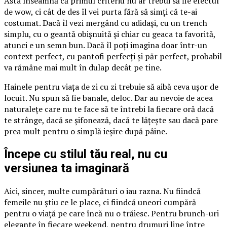
Asta înseamnă că primul criteriu nu ar trebui să fie efectul
de wow, ci cât de des îl vei purta fără să simți că te-ai
costumat. Dacă îl vezi mergând cu adidași, cu un trench
simplu, cu o geantă obișnuită și chiar cu geaca ta favorită,
atunci e un semn bun. Dacă îl poți imagina doar într-un
context perfect, cu pantofi perfecți și păr perfect, probabil
va rămâne mai mult în dulap decât pe tine.
Hainele pentru viața de zi cu zi trebuie să aibă ceva ușor de
locuit. Nu spun să fie banale, deloc. Dar au nevoie de acea
naturalețe care nu te face să te întrebi la fiecare oră dacă
te strânge, dacă se șifonează, dacă te lățește sau dacă pare
prea mult pentru o simplă ieșire după pâine.
Începe cu stilul tău real, nu cu
versiunea ta imaginară
Aici, sincer, multe cumpărături o iau razna. Nu fiindcă
femeile nu știu ce le place, ci fiindcă uneori cumpără
pentru o viață pe care încă nu o trăiesc. Pentru brunch-uri
elegante în fiecare weekend, pentru drumuri line între