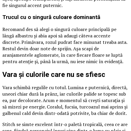
fie singurul accent puternic.
Trucul cu o singură culoare dominantă
Recomand des să alegi o singură culoare principală pe
lângă albastru și abia apoi să adaugi câteva accente
discrete. Primăvara, rozul pudrat face minunat treaba asta.
Restul devin doar note de sprijin. Așa scapi de
aranjamentele aglomerate, în care fiecare floare se luptă
pentru atenție și, până la urmă, nu iese nimic în evidență.
Vara și culorile care nu se sfiesc
Vara schimbă regulile cu totul. Lumina e puternică, directă,
uneori chiar dură la prânz, iar culorile palide se topesc sub
ea, par decolorate. Acum e momentul să crești saturația și
să mizezi pe energie. Coralul, fucsia, turcoazul mai aprins și
galbenul cald devin dintr-odată potrivite, ba chiar de dorit.
Stitch se simte excelent într-o paletă tropicală, ceea ce are
sens, fiindcă personajul însuși vine dintr-o lume cu plaje și