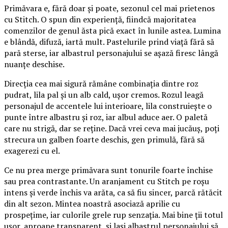
Primăvara e, fără doar și poate, sezonul cel mai prietenos
cu Stitch. O spun din experiență, fiindcă majoritatea
comenzilor de genul ăsta pică exact în lunile astea. Lumina
e blândă, difuză, iartă mult. Pastelurile prind viață fără să
pară sterse, iar albastrul personajului se așază firesc lângă
nuanțe deschise.
Direcția cea mai sigură rămâne combinația dintre roz
pudrat, lila pal și un alb cald, ușor cremos. Rozul leagă
personajul de accentele lui interioare, lila construiește o
punte între albastru și roz, iar albul aduce aer. O paletă
care nu strigă, dar se reține. Dacă vrei ceva mai jucăuș, poți
strecura un galben foarte deschis, gen primulă, fără să
exagerezi cu el.
Ce nu prea merge primăvara sunt tonurile foarte închise
sau prea contrastante. Un aranjament cu Stitch pe roșu
intens și verde închis va arăta, ca să fiu sincer, parcă rătăcit
din alt sezon. Mintea noastră asociază aprilie cu
prospețime, iar culorile grele rup senzația. Mai bine ții totul
ușor, aproape transparent, și lași albastrul personajului să