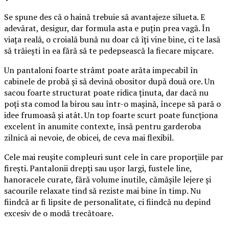
Se spune des că o haină trebuie să avantajeze silueta. E
adevărat, desigur, dar formula asta e puțin prea vagă. În
viața reală, o croială bună nu doar că îți vine bine, ci te lasă
să trăiești în ea fără să te pedepsească la fiecare mișcare.
Un pantaloni foarte strâmt poate arăta impecabil în
cabinele de probă și să devină obositor după două ore. Un
sacou foarte structurat poate ridica ținuta, dar dacă nu
poți sta comod la birou sau într-o mașină, începe să pară o
idee frumoasă și atât. Un top foarte scurt poate funcționa
excelent în anumite contexte, însă pentru garderoba
zilnică ai nevoie, de obicei, de ceva mai flexibil.
Cele mai reușite compleuri sunt cele în care proporțiile par
firești. Pantalonii drepți sau ușor largi, fustele line,
hanoracele curate, fără volume inutile, cămășile lejere și
sacourile relaxate tind să reziste mai bine în timp. Nu
fiindcă ar fi lipsite de personalitate, ci fiindcă nu depind
excesiv de o modă trecătoare.