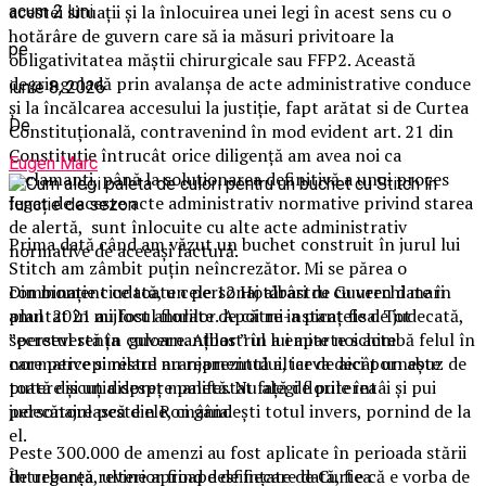
acestei situații și la înlocuirea unei legi în acest sens cu o
acum 2 luni
hotărâre de guvern care să ia măsuri privitoare la
pe
obligativitatea măștii chirurgicale sau FFP2. Această
degringoladă prin avalanșa de acte administrative conduce
iunie 8, 2026
și la încălcarea accesului la justiție, fapt arătat si de Curtea
De
Constituțională, contravenind în mod evident art. 21 din
Constituție întrucât orice diligență am avea noi ca
Eugen Marc
reclamanți, până la soluționarea definitivă a unui proces
legat de aceste acte administrativ normative privind starea
de alertă, sunt înlocuite cu alte acte administrativ
Prima dată când am văzut un buchet construit în jurul lui
normative de aceeași factură.
Stitch am zâmbit puțin neîncrezător. Mi se părea o
combinație ciudată, un personaj albastru cu urechi mari
Din moment ce toate cele 12 Hotărâri de Guvern date în
plantat în mijlocul florilor. Apoi mi-a picat fisa. Tot
anul 2021 au fost anulate de către instanțele de judecată,
secretul stă în culoare. Albastrul lui aparte schimbă felul în
”perseverența guvernanților ” în a emite noi acte
care percepi restul aranjamentului, iar de aici pornește
normative similare nu reprezintă altceva decât un abuz de
toată discuția despre paletă. Nu alegi florile întâi și pui
putere și un dispreț manifestat față de puterea
personajul peste ele, ci gândești totul invers, pornind de la
judecătorească din România.
el.
Peste 300.000 de amenzi au fost aplicate în perioada stării
Întrebarea revine aproape de fiecare dată, fie că e vorba de
de urgență, ulterior fiind desființate de Curtea