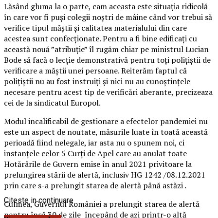
Lăsând gluma la o parte, cam aceasta este situația ridicolă
în care vor fi puși colegii noștri de mâine când vor trebui să
verifice tipul măștii și calitatea materialului din care
acestea sunt confecționate. Pentru a fi bine edificați cu
această nouă ”atribuție” îl rugăm chiar pe ministrul Lucian
Bode să facă o lecție demonstrativă pentru toți polițiștii de
verificare a măștii unei persoane. Reiterăm faptul că
polițiștii nu au fost instruiți și nici nu au cunoștințele
necesare pentru acest tip de verificări aberante, precizeaza
cei de la sindicatul Europol.
Modul incalificabil de gestionare a efectelor pandemiei nu
este un aspect de noutate, măsurile luate în toată această
perioadă fiind nelegale, iar asta nu o spunem noi, ci
instanțele celor 5 Curți de Apel care au anulat toate
Hotărârile de Guvern emise în anul 2021 privitoare la
prelungirea stării de alertă, inclusiv HG 1242 /08.12.2021
prin care s-a prelungit starea de alertă până astăzi .
Citeste in continuare
Culmea, Guvernul României a prelungit starea de alertă
pentru încă 30 de zile începând de azi printr-o altă