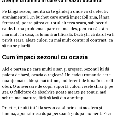
Atenție la lumina în care va fi văzut buchetul
Pe lângă sezon, merită să te gândești unde va sta efectiv
aranjamentul. Un buchet care arată impecabil ziua, lângă
fereastră, poate părea cu totul altceva seara, sub becuri
calde. Iarna problema apare cel mai des, pentru că stăm
mai mult în casă, la lumină artificială. Dacă știi că darul va fi
privit seara, alege culori cu mai mult contur și contrast, ca
să nu se piardă.
Cum împaci sezonul cu ocazia
Aici e partea pe care mulți o sar, și greșesc. Sezonul îți dă
paleta de bază, ocazia o reglează. Un cadou romantic cere
nuanțe mai calde și mai intime, indiferent de luna în care îl
oferi. O aniversare de copil suportă culori vesele chiar și pe
ger. O felicitare de absolvire poate merge pe tonuri mai
sobre, mai mature, fără să iasă din anotimp.
Practic, te uiți întâi la sezon ca să prinzi atmosfera și
lumina, apoi rafinezi după persoană și după moment. Faci