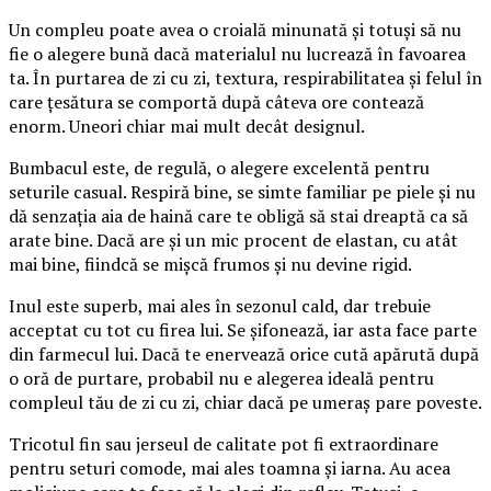
Un compleu poate avea o croială minunată și totuși să nu
fie o alegere bună dacă materialul nu lucrează în favoarea
ta. În purtarea de zi cu zi, textura, respirabilitatea și felul în
care țesătura se comportă după câteva ore contează
enorm. Uneori chiar mai mult decât designul.
Bumbacul este, de regulă, o alegere excelentă pentru
seturile casual. Respiră bine, se simte familiar pe piele și nu
dă senzația aia de haină care te obligă să stai dreaptă ca să
arate bine. Dacă are și un mic procent de elastan, cu atât
mai bine, fiindcă se mișcă frumos și nu devine rigid.
Inul este superb, mai ales în sezonul cald, dar trebuie
acceptat cu tot cu firea lui. Se șifonează, iar asta face parte
din farmecul lui. Dacă te enervează orice cută apărută după
o oră de purtare, probabil nu e alegerea ideală pentru
compleul tău de zi cu zi, chiar dacă pe umeraș pare poveste.
Tricotul fin sau jerseul de calitate pot fi extraordinare
pentru seturi comode, mai ales toamna și iarna. Au acea