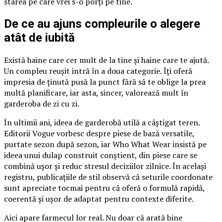
starea pe care vrei s-o porți pe tine.
De ce au ajuns compleurile o alegere
atât de iubită
Există haine care cer mult de la tine și haine care te ajută.
Un compleu reușit intră în a doua categorie. Îți oferă
impresia de ținută pusă la punct fără să te oblige la prea
multă planificare, iar asta, sincer, valorează mult în
garderoba de zi cu zi.
În ultimii ani, ideea de garderobă utilă a câștigat teren.
Editorii Vogue vorbesc despre piese de bază versatile,
purtate sezon după sezon, iar Who What Wear insistă pe
ideea unui dulap construit conștient, din piese care se
combină ușor și reduc stresul deciziilor zilnice. În același
registru, publicațiile de stil observă că seturile coordonate
sunt apreciate tocmai pentru că oferă o formulă rapidă,
coerentă și ușor de adaptat pentru contexte diferite.
Aici apare farmecul lor real. Nu doar că arată bine