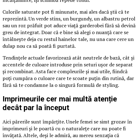
încălțăminte, își schimbă repede tonul.
Culorile saturate pot fi minunate, mai ales dacă știi că te
reprezintă. Un verde stins, un burgundy, un albastru petrol
sau un roz prăfuit pot aduce viață garderobei fără să devină
greu de integrat. Doar că e bine să alegi o nuanță care se
întâlnește deja cu restul hainelor tale, nu una care cere un
dulap nou ca să poată fi purtată.
Tendințele actuale favorizează atât neutrele de bază, cât și
accentele de culoare introduse prin seturi ușor de separat
și recombinat. Asta face compleurile și mai utile, fiindcă
poți cumpăra o culoare care te scoate puțin din rutină, dar
fără să te condamne la o singură formulă de styling.
Imprimeurile cer mai multă atenție
decât par la început
Aici părerile sunt împărțite. Unele femei se simt grozav în
imprimeuri și le poartă cu o naturalețe care nu poate fi
învățată. Altele, deși le admiră, au mereu senzația că