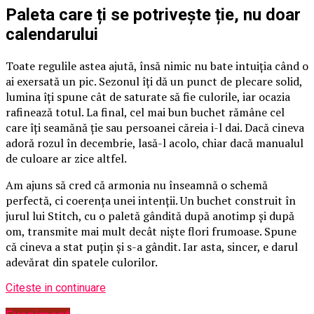
Paleta care ți se potrivește ție, nu doar
calendarului
Toate regulile astea ajută, însă nimic nu bate intuiția când o
ai exersată un pic. Sezonul îți dă un punct de plecare solid,
lumina îți spune cât de saturate să fie culorile, iar ocazia
rafinează totul. La final, cel mai bun buchet rămâne cel
care îți seamănă ție sau persoanei căreia i-l dai. Dacă cineva
adoră rozul în decembrie, lasă-l acolo, chiar dacă manualul
de culoare ar zice altfel.
Am ajuns să cred că armonia nu înseamnă o schemă
perfectă, ci coerența unei intenții. Un buchet construit în
jurul lui Stitch, cu o paletă gândită după anotimp și după
om, transmite mai mult decât niște flori frumoase. Spune
că cineva a stat puțin și s-a gândit. Iar asta, sincer, e darul
adevărat din spatele culorilor.
Citeste in continuare