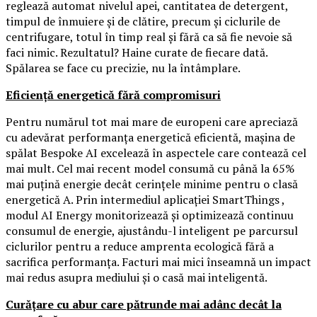
reglează automat nivelul apei, cantitatea de detergent,
timpul de înmuiere și de clătire, precum și ciclurile de
centrifugare, totul în timp real și fără ca să fie nevoie să
faci nimic. Rezultatul? Haine curate de fiecare dată.
Spălarea se face cu precizie, nu la întâmplare.
Eficiență energetică fără compromisuri
Pentru numărul tot mai mare de europeni care apreciază
cu adevărat performanța energetică eficientă, mașina de
spălat Bespoke AI excelează în aspectele care contează cel
mai mult. Cel mai recent model consumă cu până la 65%
mai puțină energie decât cerințele minime pentru o clasă
energetică A. Prin intermediul aplicației SmartThings ,
modul AI Energy monitorizează și optimizează continuu
consumul de energie, ajustându-l inteligent pe parcursul
ciclurilor pentru a reduce amprenta ecologică fără a
sacrifica performanța. Facturi mai mici înseamnă un impact
mai redus asupra mediului și o casă mai inteligentă.
Curățare cu abur care pătrunde mai adânc decât la