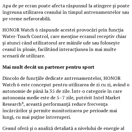
Apa de pe ecran poate afecta răspunsul la atingere și poate
îngreuna utilizarea ceasului în timpul antrenamentelor sau
pe vreme nefavorabilă.
HONOR Watch 6 răspunde acestei provocări prin funcția
Water-Touch Control, care menține ecranul receptiv chiar
și atunci când utilizatorul are mâinile ude sau folosește
ceasul în ploaie, facilitând interacțiunea în mai multe
scenarii de utilizare.
Mai mult decât un partener pentru sport
Dincolo de funcțiile dedicate antrenamentelor, HONOR
Watch 6 este conceput pentru utilizarea de zi cu zi, având o
autonomie de până la 35 de zile. Într-o categorie în care
autonomia medie este de 5–7 zile, potrivit Intel Market
Research², această performanță reduce frecvența
încărcărilor și permite monitorizarea pe perioade mai
lungi, cu mai puține întreruperi.
Ceasul oferă și o analiză detaliată a nivelului de energie al