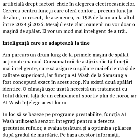
artificială drept factori-cheie în alegerea electrocasnicelor.
Cererea pentru funcții care oferă confort, precum funcția
de abur, a crescut, de asemenea, cu 19% de la un an la altul,
între 2024 și 2025. Mesajul este clar: oamenii nu vor doar o
mașină de spălat. Ei vor un mod mai inteligent de a trăi.
Inteligență care se adaptează la tine
Am parcurs un drum lung de la primele mașini de spălat
acționate manual. Consumatorii de astăzi solicită funcții
mai inteligente, care să asigure o spălare mai eficientă și de
calitate superioară, iar funcția AI Wash de la Samsung a
fost concepută exact în acest scop. Nu există două spălări
identice. O cămașă ușor uzată necesită un tratament cu
totul diferit față de un echipament sportiv plin de noroi, iar
AI Wash înțelege acest lucru.
În loc să se bazeze pe programe prestabilite, funcția AI
Wash utilizează senzori integrați pentru a detecta
greutatea rufelor, a evalua țesătura și a optimiza spălarea
după gradul de murdărie. Pe baza acestor informații,