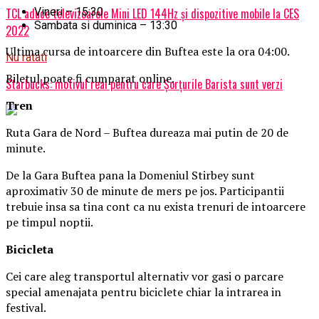
Vineri – 15:30
TCL aduce televizoarele Mini LED 144Hz și dispozitive mobile la CES
Sambata si duminica – 13:30
2022
Ultima cursa de intoarcere din Buftea este la ora 04:00.
Nu ratati
Biletul poate fi cumparat online.
Starbucks: motivul real pentru care Șorțurile Barista sunt verzi
Tren
Ruta Gara de Nord – Buftea dureaza mai putin de 20 de
minute.
De la Gara Buftea pana la Domeniul Stirbey sunt
aproximativ 30 de minute de mers pe jos. Participantii
trebuie insa sa tina cont ca nu exista trenuri de intoarcere
pe timpul noptii.
Biciclet
a
Cei care aleg transportul alternativ vor gasi o parcare
special amenajata pentru biciclete chiar la intrarea in
festival.