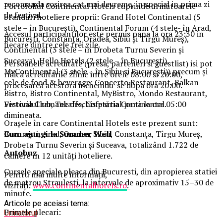
recomanda sosirea cat mai devreme, in special in prima zi
Portofoliul Continental Hotels cuprinde următoarele
de festival.
branduri hoteliere proprii: Grand Hotel Continental (5
stele – în București), Continental Forum (4 stele- în Arad,
Accesul participantilor este permis pana la ora 23:30 in
București, Constanța, Oradea, Sibiu și Tîrgu Mureș),
fiecare dintre cele trei zile.
Continental (3 stele – în Drobeta Turnu Severin și
Suceava), Hello Hotels (2 stele – în București),
Persoanele acreditate (presa, parteneri si guestlist) isi pot
MyContinental (3 stele – în Sibiu și București)) precum și
ridica acreditarile zilnic intre orele 08:00 si 20:00,
cele de food & beverage: Concerto Restaurant, Balkan
procesarea acestora incheindu-se dupa ora 20:00.
Bistro, Bistro Continental, MyBistro, Mondo Restaurant,
Festivalul ramane deschis partial pana la ora 05:00
Victoria Club, Tekaffe, Cofetăria Continental.
dimineata.
Orașele în care Continental Hotels este prezent sunt:
Cum ajungi la Summer Well
București, Arad, Oradea, Sibiu, Constanța, Tîrgu Mureș,
Drobeta Turnu Severin și Suceava, totalizând 1.722 de
Autobuz
camere în 12 unități hoteliere.
Cursele speciale pleaca din Bucuresti, din apropierea statiei
Pentru mai multe informații,
de metrou Straulesti, la intervale de aproximativ 15–30 de
vizitați:
www.continentalhotels.ro
.
minute.
Articole pe aceiasi tema:
Primele plecari:
Urmatorul