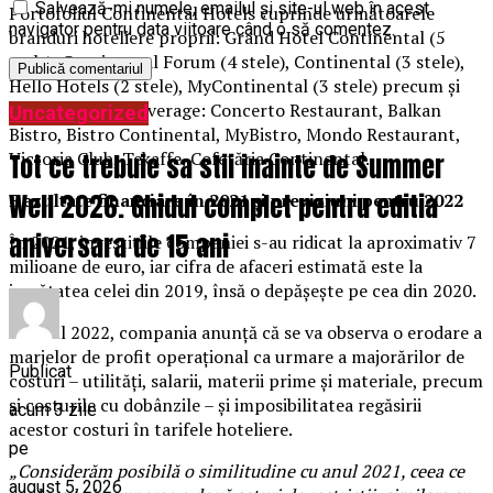
Salvează-mi numele, emailul și site-ul web în acest
Portofoliul Continental Hotels cuprinde următoarele
navigator pentru data viitoare când o să comentez.
branduri hoteliere proprii: Grand Hotel Continental (5
stele), Continental Forum (4 stele), Continental (3 stele),
Hello Hotels (2 stele), MyContinental (3 stele) precum și
cele de food & beverage: Concerto Restaurant, Balkan
Uncategorized
Bistro, Bistro Continental, MyBistro, Mondo Restaurant,
Victoria Club, Tekaffe, Cofetăria Continental.
Tot ce trebuie sa stii inainte de Summer
Well 2026. Ghidul complet pentru editia
Rezultate financiare în 2021 și previziuni pentru 2022
aniversara de 15 ani
În 2021, investițiile companiei s-au ridicat la aproximativ 7
milioane de euro, iar cifra de afaceri estimată este la
jumătatea celei din 2019, însă o depășește pe cea din 2020.
În anul 2022, compania anunță că se va observa o erodare a
marjelor de profit operațional ca urmare a majorărilor de
Publicat
costuri – utilități, salarii, materii prime și materiale, precum
și costurile cu dobânzile – și imposibilitatea regăsirii
acum 3 zile
acestor costuri în tarifele hoteliere.
pe
„Considerăm posibilă o similitudine cu anul 2021, ceea ce
august 5, 2026