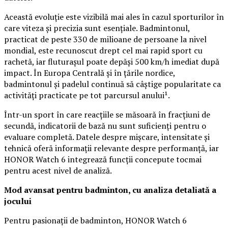
Această evoluție este vizibilă mai ales în cazul sporturilor în
care viteza și precizia sunt esențiale. Badmintonul,
practicat de peste 330 de milioane de persoane la nivel
mondial, este recunoscut drept cel mai rapid sport cu
rachetă, iar fluturașul poate depăși 500 km/h imediat după
impact. În Europa Centrală și în țările nordice,
badmintonul și padelul continuă să câștige popularitate ca
activități practicate pe tot parcursul anului¹.
Într-un sport în care reacțiile se măsoară în fracțiuni de
secundă, indicatorii de bază nu sunt suficienți pentru o
evaluare completă. Datele despre mișcare, intensitate și
tehnică oferă informații relevante despre performanță, iar
HONOR Watch 6 integrează funcții concepute tocmai
pentru acest nivel de analiză.
Mod avansat pentru badminton, cu analiza detaliată a
jocului
Pentru pasionații de badminton, HONOR Watch 6