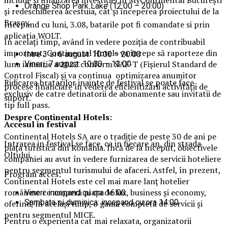
Orange Shop Park Lake (12:00 – 20:00)
și redeschiderea acestuia, cât și începerea proiectului de la
Brașov.
Incepand cu luni, 3.08, batarile pot fi comandate si prin
aplicatia WOLT.
În acelați timp, având în vedere poziția de contribuabil
important, Continental Hotels va începe să raporteze din
Intre 3 si 6 august: 10:00 – 20:00
luna ianuarie a 2022 conform SAF-T (Fișierul Standard de
Vineri, 7 august: 10:00 – 13:00
Control Fiscal) și va continua optimizarea anumitor
Ridicarea bratarilor inainte de festival se poate face
procese financiare în vederea eficientizării activității de
exclusiv de catre detinatorii de abonamente sau invitatii de
suport.
tip full pass.
Despre Continental Hotels:
Accesul i
n festival
Continental Hotels SA are o tradiție de peste 30 de ani pe
Intrarea in festival se face, ca in fiecare an, din strada
piața turistică din România. Încă de la început, obiectivele
Oltului.
companiei au avut în vedere furnizarea de servicii hoteliere
pentru segmentul turismului de afaceri. Astfel, în prezent,
Program acces:
Continental Hotels este cel mai mare lanț hotelier
românesc ce acoperă piața de lux, business și economy,
Vineri: incepand cu ora 16:00
Sambata si duminica: incepand cu ora 14:00
oferind, în același timp, o gamă completă de servicii și
pentru segmentul MICE.
Pentru o experienta cat mai relaxata, organizatorii