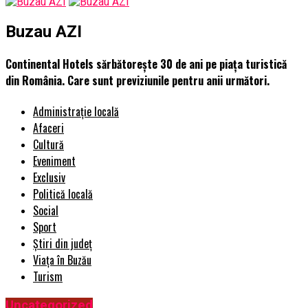
Buzau AZI
Continental Hotels sărbătorește 30 de ani pe piața turistică
din România. Care sunt previziunile pentru anii următori.
Administrație locală
Afaceri
Cultură
Eveniment
Exclusiv
Politică locală
Social
Sport
Știri din județ
Viața în Buzău
Turism
Uncategorized