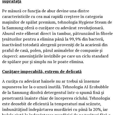
suprafață
Pe măsură ce funcția de abur devine una dintre
caracteristicile cu cea mai rapidă creștere în categoria
mașinilor de spălat premium, tehnologia Hygiene Steam de
la Samsung oferă o curățare cu adevărat revoluționară.
Aburul este eliberat direct în tambur, pătrunzând în fibrele
țesăturilor pentru a elimina până la 99,9% din bacterii,
inactivând totodată alergenii proveniți de la acarienii din
praful de casă, polen, părul animalelor de companie și
ciuperci: amenințările invizibile pe care un ciclu standard
de spălare pur și simplu nu le poate elimina.
Curățare impecabilă, extrem de delicată
A curăța cu adevărat hainele nu ar trebui să însemne
supunerea lor la o uzură inutilă. Tehnologia AI Ecobubble
de la Samsung dizolvă detergentul într-o spumă fină și
penetrantă înainte chiar de începerea ciclului. Tehnologia
este deosebit de eficientă la temperaturi mai scăzute,
îmbunătățind îndepărtarea murdăriei cu până la 20%, iar