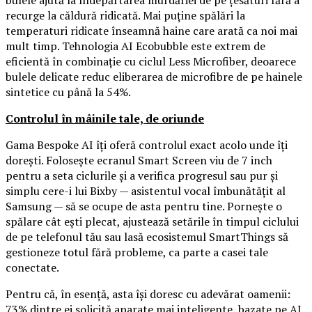
bulele ajută la îndepărtarea murdăriei de pe țesături fără a
recurge la căldură ridicată. Mai puține spălări la
temperaturi ridicate înseamnă haine care arată ca noi mai
mult timp. Tehnologia AI Ecobubble este extrem de
eficientă în combinație cu ciclul Less Microfiber, deoarece
bulele delicate reduc eliberarea de microfibre de pe hainele
sintetice cu până la 54%.
Controlul în mâinile tale, de oriunde
Gama Bespoke AI îți oferă controlul exact acolo unde îți
dorești. Folosește ecranul Smart Screen viu de 7 inch
pentru a seta ciclurile și a verifica progresul sau pur și
simplu cere-i lui Bixby — asistentul vocal îmbunătățit al
Samsung — să se ocupe de asta pentru tine. Pornește o
spălare cât ești plecat, ajustează setările în timpul ciclului
de pe telefonul tău sau lasă ecosistemul SmartThings să
gestioneze totul fără probleme, ca parte a casei tale
conectate.
Pentru că, în esență, asta își doresc cu adevărat oamenii:
73% dintre ei solicită aparate mai inteligente, bazate pe AI,