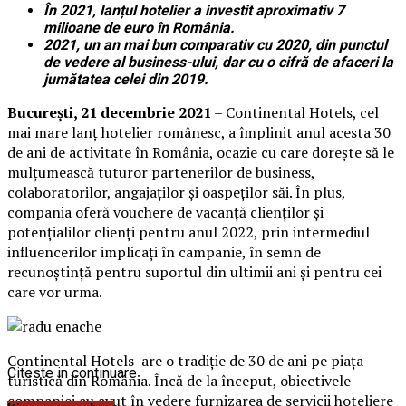
În 2021, lanțul hotelier a investit aproximativ 7
milioane de euro în România.
2021, un an mai bun comparativ cu 2020, din punctul
de vedere al business-ului, dar cu o cifră de afaceri la
jumătatea celei din 2019.
București, 21 decembrie 2021
– Continental Hotels, cel
mai mare lanț hotelier românesc, a împlinit anul acesta 30
de ani de activitate în România, ocazie cu care dorește să le
mulțumească tuturor partenerilor de business,
colaboratorilor, angajaților și oaspeților săi. În plus,
compania oferă vouchere de vacanță clienților și
potențialilor clienți pentru anul 2022, prin intermediul
influencerilor implicați în campanie, în semn de
recunoștință pentru suportul din ultimii ani și pentru cei
care vor urma.
Continental Hotels are o tradiție de 30 de ani pe piața
Citeste in continuare
turistică din România. Încă de la început, obiectivele
companiei au avut în vedere furnizarea de servicii hoteliere