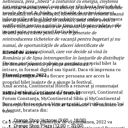
nefirească, prea „liberă” a costurilor cu energia, creșterea
Aici vei gasi programul complet pe zile, harta festivalului,
salariului minim (ceea ce va duce și la alte creșteri salariale
zonele de food & drinks, activitatile de entertainment,
în cascadă), nivelul inflației, identificarea de resursă umană
informatiile utile si biletele achizitionate online. Activeaza
care să poată fi angajată în hoteluri, anul viitor avem în
notificarile pentru a primi in timp real toate update-urile
vedere inclusiv recrutarea de personal de peste hotare. Pe
importante pe parcursul festivalului.
de altă parte, efecte pozitive vor fi generate de
reintroducerea tichetelor de vacanță pentru bugetari și nu
numai, de oportunitățile de afaceri identificate de
investitori internaționali, care vor decide să vină în
Biletul de acces
România și de lipsa întreruperilor în lanțurile de distribuție
Fiecare participant trebuie sa prezinte propriul bilet la
ale firmelor prezente pe piața românească.”
intrare, in format digital sau tiparit. Daca vii impreuna cu
Planuri pentru 2022
prietenii, asigura-te ca fiecare persoana are acces la
propriul bilet inainte de a ajunge la festival.
Anul acesta, Continental Hotels a renovat și reamenajat
patru hoteluri: Continental Forum București, Continental
Ridica-t
i br
at
ara
inainte de festival
Forum Constanța, MyContinental Sibiu și MyContinental
Daca esti dintre cei mai bine pregatiti, poti ridica, intre 3 si
București. Investiția s-a ridicat la suma de 7 de milioane de
6 August, bratara din:
euro.
Orange Shop Victoriei (9:00 – 18:00)
Ca o continuare a planurilor de expansiunea, 2022 va
Orange Shop Plaza (12:00 – 20:00)
include și finalizarea investiției în MyContinental București