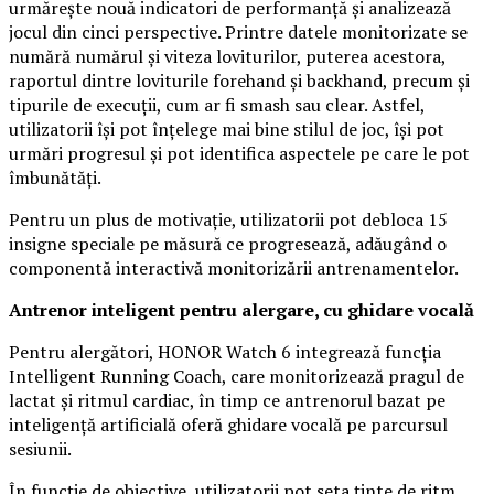
urmărește nouă indicatori de performanță și analizează
jocul din cinci perspective. Printre datele monitorizate se
numără numărul și viteza loviturilor, puterea acestora,
raportul dintre loviturile forehand și backhand, precum și
tipurile de execuții, cum ar fi smash sau clear. Astfel,
utilizatorii își pot înțelege mai bine stilul de joc, își pot
urmări progresul și pot identifica aspectele pe care le pot
îmbunătăți.
Pentru un plus de motivație, utilizatorii pot debloca 15
insigne speciale pe măsură ce progresează, adăugând o
componentă interactivă monitorizării antrenamentelor.
Antrenor inteligent pentru alergare, cu ghidare vocală
Pentru alergători, HONOR Watch 6 integrează funcția
Intelligent Running Coach, care monitorizează pragul de
lactat și ritmul cardiac, în timp ce antrenorul bazat pe
inteligență artificială oferă ghidare vocală pe parcursul
sesiunii.
În funcție de obiective, utilizatorii pot seta ținte de ritm