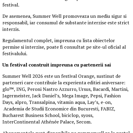
festival.
De asemenea, Summer Well promoveaza un mediu sigur si
responsabil, iar consumul de substante interzise este strict
interzis.
Regulamentul complet, impreuna cu lista obiectelor
permise si interzise, poate fi consultat pe site-ul oficial al
festivalului.
Un festival construit
impreuna cu partenerii sai
Summer Well 2026 este un festival Orange, sustinut de
parteneri care contribuie la experienta editiei aniversare:
glo™, ING, Peroni Nastro Azzurro, Ursus, Bacardi, Martini,
Jagermeister, Jack Daniel’s, Mega Image, Pepsi, Fashion
Days, alpro, Transalpina, vitamin aqua, Lay’s, e-on,
Academia de Studii Economice din Bucuresti, FABIZ,
Bucharest Business School, biciclop, syoss,
InterContinental Athénée Palace, Secom.
Abonamentele sunt disponibile pe summerwell.ro la pretul