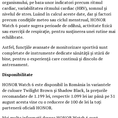
organismului, pe baza unor indicatori precum ritmul
cardiac, variabilitatea ritmului cardiac (HRV), somnul și
nivelul de stres. Luând în calcul aceste date, dar și factori
precum condițiile meteo sau ciclul menstrual, HONOR
Watch 6 poate sugera perioade de odihnă, activitate fizică
sau exerciții de respirație, pentru susținerea unei rutine mai
echilibrate.
Astfel, funcțiile avansate de monitorizare sportivă sunt
completate de instrumente dedicate sănătății și stării de
bine, pentru o experiență care continuă și dincolo de
antrenament.
Disponibilitate
HONOR Watch 6 este disponibil în România în variantele
de culoare Twilight Brown și Shadow Black, la prețurile
recomandate de 1.199 lei, respectiv 1.099 lei iar până pe 31
august acesta vine cu o reducere de 100 de lei la toți
partenerii oficiali HONOR.
Mai multe informații despre HONOR Watch 6 sunt