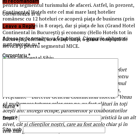
Iti recomandam
pentru segmentul turismului de afaceri. Astfel, în prezent,
Continental Hotels este cel mai mare lanț hotelier
Comenteaza si tu
românesc cu 12 hoteluri ce acoperă piața de business (prin
cele 10 hoteluri în 8 orașe), dar și piața de lux (Grand Hotel
Leave a Reply
Continental în București) și economy (Hello Hotels tot în
București), oferind, în același timp, o gamă completă de
Adresa ta de email nu va fi publicată.
Câmpurile obligatorii
sunt marcate cu
*
servicii și pentru segmentul MICE.
Comentariu
*
“30 de ani înseamnă mult. Înseamnă implicare, un efort
extraordinar și susținut, multe provocări, pasiune pentru
industrie, multă muncă și perseverență și, nu în ultimul
rând, o echipă extraordinară.”,
declară
Radu Enache
,
Președinte – Director General Continental Hotels.
“Vreau
să mulțumesc tuturor celor care ne-au fost alături în toți
Nume
*
acești ani: întregii echipe, partenerilor și colaboratorilor
noștri, fără de care nu am fi dus experiența turistică la un alt
Email
*
nivel, cât și clienților noștri, care au fost acolo chiar și în
Site web
cele mai grele momente.”, continuă acesta.