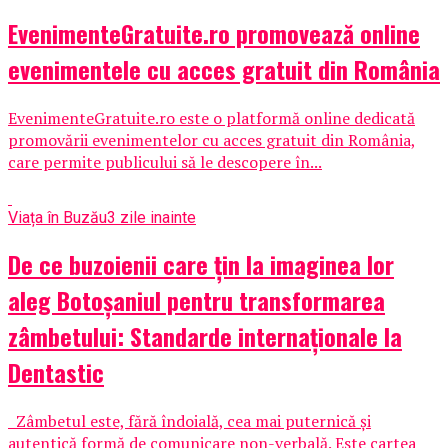
EvenimenteGratuite.ro promovează online
evenimentele cu acces gratuit din România
EvenimenteGratuite.ro este o platformă online dedicată
promovării evenimentelor cu acces gratuit din România,
care permite publicului să le descopere în...
Viața în Buzău
3 zile inainte
De ce buzoienii care țin la imaginea lor
aleg Botoșaniul pentru transformarea
zâmbetului: Standarde internaționale la
Dentastic
Zâmbetul este, fără îndoială, cea mai puternică și
autentică formă de comunicare non-verbală. Este cartea