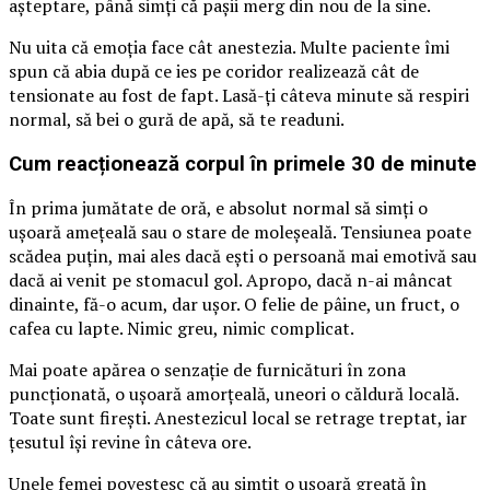
așteptare, până simți că pașii merg din nou de la sine.
Nu uita că emoția face cât anestezia. Multe paciente îmi
spun că abia după ce ies pe coridor realizează cât de
tensionate au fost de fapt. Lasă-ți câteva minute să respiri
normal, să bei o gură de apă, să te readuni.
Cum reacționează corpul în primele 30 de minute
În prima jumătate de oră, e absolut normal să simți o
ușoară amețeală sau o stare de moleșeală. Tensiunea poate
scădea puțin, mai ales dacă ești o persoană mai emotivă sau
dacă ai venit pe stomacul gol. Apropo, dacă n-ai mâncat
dinainte, fă-o acum, dar ușor. O felie de pâine, un fruct, o
cafea cu lapte. Nimic greu, nimic complicat.
Mai poate apărea o senzație de furnicături în zona
puncționată, o ușoară amorțeală, uneori o căldură locală.
Toate sunt firești. Anestezicul local se retrage treptat, iar
țesutul își revine în câteva ore.
Unele femei povestesc că au simțit o ușoară greață în