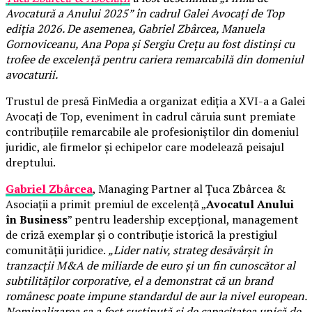
Avocatură a Anului 2025” în cadrul Galei Avocați de Top
ediția 2026. De asemenea, Gabriel Zbârcea, Manuela
Gornoviceanu, Ana Popa și Sergiu Crețu au fost distinși cu
trofee de excelență pentru cariera remarcabilă din domeniul
avocaturii.
Trustul de presă FinMedia a organizat ediția a XVI-a a Galei
Avocați de Top, eveniment în cadrul căruia sunt premiate
contribuțiile remarcabile ale profesioniștilor din domeniul
juridic, ale firmelor și echipelor care modelează peisajul
dreptului.
Gabriel Zbârcea
, Managing Partner al Țuca Zbârcea &
Asociații a primit premiul de excelență „
Avocatul Anului
în Business
” pentru leadership excepțional, management
de criză exemplar și o contribuție istorică la prestigiul
comunității juridice.
„Lider nativ, strateg desăvârșit în
tranzacții M&A de miliarde de euro și un fin cunoscător al
subtilităților corporative, el a demonstrat că un brand
românesc poate impune standardul de aur la nivel european.
Nominalizarea sa a fost susținută și de capacitatea unică de