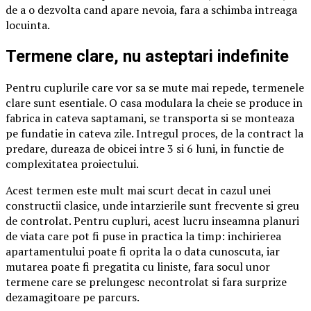
de a o dezvolta cand apare nevoia, fara a schimba intreaga
locuinta.
Termene clare, nu asteptari indefinite
Pentru cuplurile care vor sa se mute mai repede, termenele
clare sunt esentiale. O casa modulara la cheie se produce in
fabrica in cateva saptamani, se transporta si se monteaza
pe fundatie in cateva zile. Intregul proces, de la contract la
predare, dureaza de obicei intre 3 si 6 luni, in functie de
complexitatea proiectului.
Acest termen este mult mai scurt decat in cazul unei
constructii clasice, unde intarzierile sunt frecvente si greu
de controlat. Pentru cupluri, acest lucru inseamna planuri
de viata care pot fi puse in practica la timp: inchirierea
apartamentului poate fi oprita la o data cunoscuta, iar
mutarea poate fi pregatita cu liniste, fara socul unor
termene care se prelungesc necontrolat si fara surprize
dezamagitoare pe parcurs.