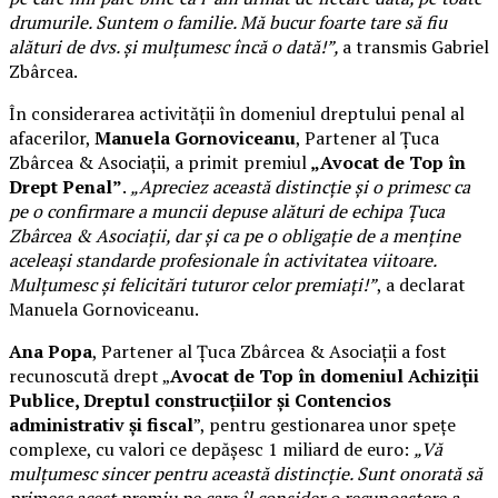
drumurile. Suntem o familie. Mă bucur foarte tare să fiu
alături de dvs. și mulțumesc încă o dată!”,
a transmis Gabriel
Zbârcea.
În considerarea activității în domeniul dreptului penal al
afacerilor,
Manuela Gornoviceanu
, Partener al Țuca
Zbârcea & Asociații, a primit premiul
„Avocat de Top în
Drept Penal”
.
„Apreciez această distincție și o primesc ca
pe o confirmare a muncii depuse alături de echipa Țuca
Zbârcea & Asociații, dar și ca pe o obligație de a menține
aceleași standarde profesionale în activitatea viitoare.
Mulțumesc și felicitări tuturor celor premiați!”
, a declarat
Manuela Gornoviceanu.
Ana Popa
, Partener al Țuca Zbârcea & Asociații a fost
recunoscută drept „
Avocat de Top în domeniul Achiziții
Publice, Dreptul construcțiilor și Contencios
administrativ și fiscal
”, pentru gestionarea unor spețe
complexe, cu valori ce depășesc 1 miliard de euro:
„Vă
mulțumesc sincer pentru această distincție. Sunt onorată să