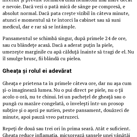
e nevoie. Dacă vezi o pată mică de sânge pe compresă, e
absolut normal. Dacă pata crește vizibil în câteva minute,
atunci e momentul să te întorci la cabinet sau să suni
medicul, dar e rar să se întâmple.
Pansamentul se schimbă singur, după primele 24 de ore,
sau cu blândețe acasă. Dacă a aderat puțin la piele,
umezește marginile cu apă călduță înainte să tragi de el. Nu
îl smulge brusc, fii blândă cu pielea.
Gheața și rolul ei adevărat
Gheața e prietena ta în primele câteva ore, dar nu așa cum
și-o imaginează lumea. Nu o pui direct pe piele, nu o ții
acolo o oră, nu te chinui. Iei un pachețel de gheață sau o
pungă cu mazăre congelată, o învelești într-un prosop
subțire și o așezi pe sutien, peste pansament, douăzeci de
minute, apoi pauză vreo patruzeci.
Repeți de două sau trei ori în prima seară. Atât e suficient.
Gheața reduce inflamația, micșorează șansele unei vânătăi