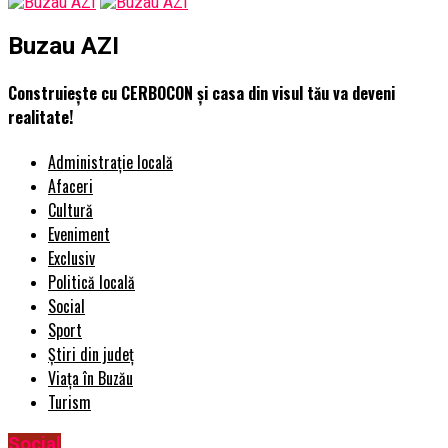
Buzau AZI
Construieşte cu CERBOCON şi casa din visul tău va deveni
realitate!
Administrație locală
Afaceri
Cultură
Eveniment
Exclusiv
Politică locală
Social
Sport
Știri din județ
Viața în Buzău
Turism
Social