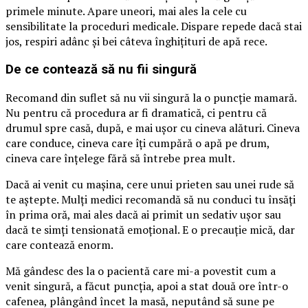
primele minute. Apare uneori, mai ales la cele cu
sensibilitate la proceduri medicale. Dispare repede dacă stai
jos, respiri adânc și bei câteva înghițituri de apă rece.
De ce contează să nu fii singură
Recomand din suflet să nu vii singură la o puncție mamară.
Nu pentru că procedura ar fi dramatică, ci pentru că
drumul spre casă, după, e mai ușor cu cineva alături. Cineva
care conduce, cineva care îți cumpără o apă pe drum,
cineva care înțelege fără să întrebe prea mult.
Dacă ai venit cu mașina, cere unui prieten sau unei rude să
te aștepte. Mulți medici recomandă să nu conduci tu însăți
în prima oră, mai ales dacă ai primit un sedativ ușor sau
dacă te simți tensionată emoțional. E o precauție mică, dar
care contează enorm.
Mă gândesc des la o pacientă care mi-a povestit cum a
venit singură, a făcut puncția, apoi a stat două ore într-o
cafenea, plângând încet la masă, neputând să sune pe