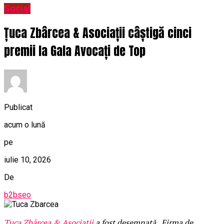
Social
Țuca Zbârcea & Asociații câștigă cinci
premii la Gala Avocați de Top
Publicat
acum o lună
pe
iulie 10, 2026
De
b2bseo
Țuca Zbârcea & Asociații
a fost desemnată „Firma de