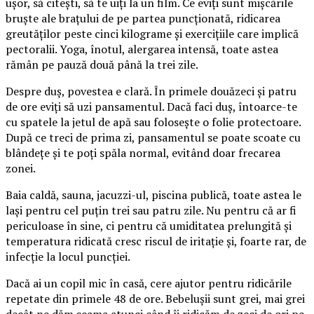
ușor, să citești, să te uiți la un film. Ce eviți sunt mișcările
bruște ale brațului de pe partea puncționată, ridicarea
greutăților peste cinci kilograme și exercițiile care implică
pectoralii. Yoga, înotul, alergarea intensă, toate astea
rămân pe pauză două până la trei zile.
Despre duș, povestea e clară. În primele douăzeci și patru
de ore eviți să uzi pansamentul. Dacă faci duș, întoarce-te
cu spatele la jetul de apă sau folosește o folie protectoare.
După ce treci de prima zi, pansamentul se poate scoate cu
blândețe și te poți spăla normal, evitând doar frecarea
zonei.
Baia caldă, sauna, jacuzzi-ul, piscina publică, toate astea le
lași pentru cel puțin trei sau patru zile. Nu pentru că ar fi
periculoase în sine, ci pentru că umiditatea prelungită și
temperatura ridicată cresc riscul de iritație și, foarte rar, de
infecție la locul puncției.
Dacă ai un copil mic în casă, cere ajutor pentru ridicările
repetate din primele 48 de ore. Bebelușii sunt grei, mai grei
decât ne dăm seama atunci când îi ridicăm de zeci de ori pe