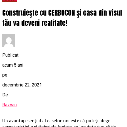
Construieşte cu CERBOCON şi casa din visul
tău va deveni realitate!
Publicat
acum 5 ani
pe
decembrie 22, 2021
De
Razvan
Un avantaj esenţial al caselor noi este că puteţi alege
caracteristicile şi finisajele înainte ca locuinţa dvs. să fie