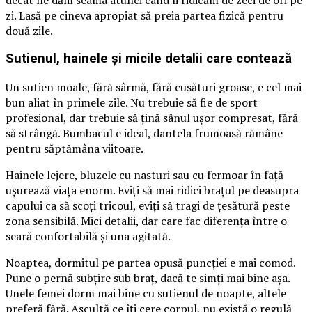
zi. Lasă pe cineva apropiat să preia partea fizică pentru
două zile.
Sutienul, hainele și micile detalii care contează
Un sutien moale, fără sârmă, fără cusături groase, e cel mai
bun aliat în primele zile. Nu trebuie să fie de sport
profesional, dar trebuie să țină sânul ușor compresat, fără
să strângă. Bumbacul e ideal, dantela frumoasă rămâne
pentru săptămâna viitoare.
Hainele lejere, bluzele cu nasturi sau cu fermoar în față
ușurează viața enorm. Eviți să mai ridici brațul pe deasupra
capului ca să scoți tricoul, eviți să tragi de țesătură peste
zona sensibilă. Mici detalii, dar care fac diferența între o
seară confortabilă și una agitată.
Noaptea, dormitul pe partea opusă puncției e mai comod.
Pune o pernă subțire sub braț, dacă te simți mai bine așa.
Unele femei dorm mai bine cu sutienul de noapte, altele
preferă fără. Ascultă ce îți cere corpul, nu există o regulă