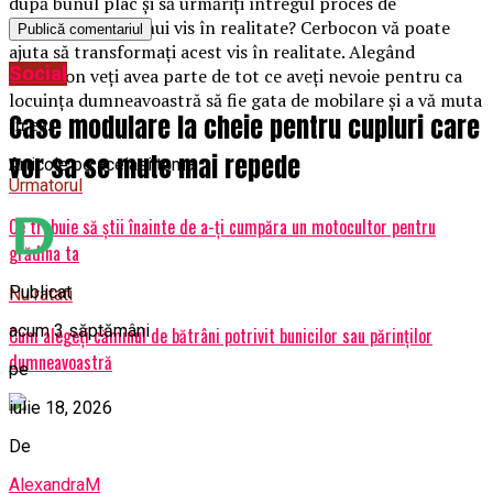
după bunul plac şi să urmăriţi întregul proces de
transformare a unui vis în realitate? Cerbocon vă poate
ajuta să transformaţi acest vis în realitate. Alegând
Social
Cerbocon veţi avea parte de tot ce aveţi nevoie pentru ca
locuinţa dumneavoastră să fie gata de mobilare şi a vă muta
Case modulare la cheie pentru cupluri care
în ea.
vor sa se mute mai repede
Articole pe aceiasi tema:
Urmatorul
Ce trebuie să ştii înainte de a-ţi cumpăra un motocultor pentru
grădina ta
Publicat
Nu ratati
acum 3 săptămâni
Cum alegeţi căminul de bătrâni potrivit bunicilor sau părinţilor
dumneavoastră
pe
iulie 18, 2026
De
AlexandraM