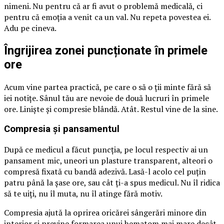
nimeni. Nu pentru că ar fi avut o problemă medicală, ci
pentru că emoția a venit ca un val. Nu repeta povestea ei.
Adu pe cineva.
Îngrijirea zonei puncționate în primele
ore
Acum vine partea practică, pe care o să o ții minte fără să
iei notițe. Sânul tău are nevoie de două lucruri în primele
ore. Liniște și compresie blândă. Atât. Restul vine de la sine.
Compresia și pansamentul
După ce medicul a făcut puncția, pe locul respectiv ai un
pansament mic, uneori un plasture transparent, alteori o
compresă fixată cu bandă adezivă. Lasă-l acolo cel puțin
patru până la șase ore, sau cât ți-a spus medicul. Nu îl ridica
să te uiți, nu îl muta, nu îl atinge fără motiv.
Compresia ajută la oprirea oricărei sângerări minore din
interior și previne formarea unui hematom mai mare decât