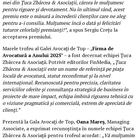
mei din Țuca Zbârcea & Asociații, cărora le mulțumesc
pentru rigoare și devotament. Nu în ultimul rând, acest
premiu este o măsură a încrederii clienților care ne aleg
pentru a-i consilia. Mulțumesc încă o dată și felicitări
tuturor celorlalți premianți!”
, a spus Sergiu Crețu la
acceptarea premiului.
Marele trofeu al Galei Avocați de Top – „
Firma de
Avocatură a Anului 2025
” – a fost decernat echipei Țuca
Zbârcea & Asociații. Potrivit editorilor FinMedia,
„Țuca
Zbârcea & Asociații este un nume de referință pe piața
locală de avocatură, statut reconfirmat și la nivel
internațional. Recunoscută pentru precizia, claritatea
serviciilor oferite și consultanța strategică de business în
proiecte de mare impact, echipa îmbină rigoarea tehnică cu
o viziune pragmatică și comercială, extrem de apreciată de
clienți.”
Prezentă la Gala Avocați de Top,
Oana Mareș
, Managing
Associate, a exprimat recunoștința în numele echipei Țuca
Zbârcea & Asociații pentru trofeul acordat:
„Vă mulțumim