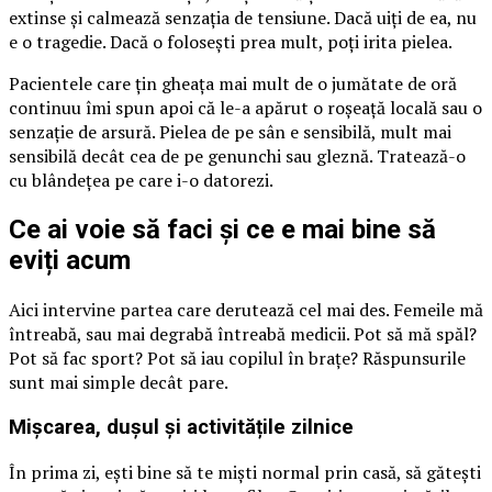
extinse și calmează senzația de tensiune. Dacă uiți de ea, nu
e o tragedie. Dacă o folosești prea mult, poți irita pielea.
Pacientele care țin gheața mai mult de o jumătate de oră
continuu îmi spun apoi că le-a apărut o roșeață locală sau o
senzație de arsură. Pielea de pe sân e sensibilă, mult mai
sensibilă decât cea de pe genunchi sau gleznă. Tratează-o
cu blândețea pe care i-o datorezi.
Ce ai voie să faci și ce e mai bine să
eviți acum
Aici intervine partea care derutează cel mai des. Femeile mă
întreabă, sau mai degrabă întreabă medicii. Pot să mă spăl?
Pot să fac sport? Pot să iau copilul în brațe? Răspunsurile
sunt mai simple decât pare.
Mișcarea, dușul și activitățile zilnice
În prima zi, ești bine să te miști normal prin casă, să gătești