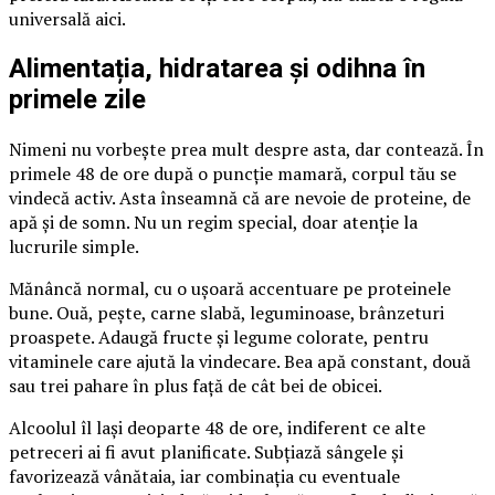
universală aici.
Alimentația, hidratarea și odihna în
primele zile
Nimeni nu vorbește prea mult despre asta, dar contează. În
primele 48 de ore după o puncție mamară, corpul tău se
vindecă activ. Asta înseamnă că are nevoie de proteine, de
apă și de somn. Nu un regim special, doar atenție la
lucrurile simple.
Mănâncă normal, cu o ușoară accentuare pe proteinele
bune. Ouă, pește, carne slabă, leguminoase, brânzeturi
proaspete. Adaugă fructe și legume colorate, pentru
vitaminele care ajută la vindecare. Bea apă constant, două
sau trei pahare în plus față de cât bei de obicei.
Alcoolul îl lași deoparte 48 de ore, indiferent ce alte
petreceri ai fi avut planificate. Subțiază sângele și
favorizează vânătaia, iar combinația cu eventuale