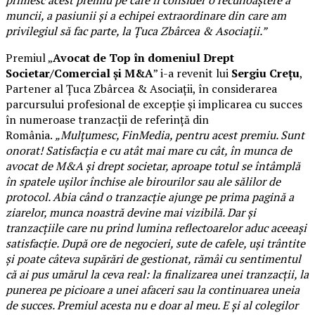
primesc acest premiu pe care îl consider o recunoaștere a
muncii, a pasiunii și a echipei extraordinare din care am
privilegiul să fac parte, la Țuca Zbârcea & Asociații.”
Premiul „
Avocat de Top în domeniul Drept
Societar/Comercial și M&A
” i-a revenit lui
Sergiu Crețu
,
Partener al Țuca Zbârcea & Asociații, în considerarea
parcursului profesional de excepție și implicarea cu succes
în numeroase tranzacții de referință din
România.
„Mulțumesc, FinMedia, pentru acest premiu. Sunt
onorat! Satisfacția e cu atât mai mare cu cât, în munca de
avocat de M&A și drept societar, aproape totul se întâmplă
în spatele ușilor închise ale birourilor sau ale sălilor de
protocol. Abia când o tranzacție ajunge pe prima pagină a
ziarelor, munca noastră devine mai vizibilă. Dar și
tranzacțiile care nu prind lumina reflectoarelor aduc aceeași
satisfacție. După ore de negocieri, sute de cafele, uși trântite
și poate câteva supărări de gestionat, rămâi cu sentimentul
că ai pus umărul la ceva real: la finalizarea unei tranzacții, la
punerea pe picioare a unei afaceri sau la continuarea uneia
de succes. Premiul acesta nu e doar al meu. E și al colegilor