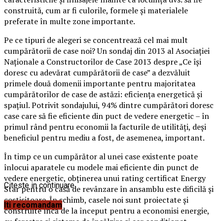
construită, cum ar fi culorile, formele şi materialele
preferate în multe zone importante.
Pe ce tipuri de alegeri se concentrează cel mai mult
cumpărătorii de case noi? Un sondaj din 2013 al Asociaţiei
Naţionale a Constructorilor de Case 2013 despre „Ce îşi
doresc cu adevărat cumpărătorii de case” a dezvăluit
primele două domenii importante pentru majoritatea
cumpărătorilor de case de astăzi: eficienţa energetică şi
spaţiul. Potrivit sondajului, 94% dintre cumpărători doresc
case care să fie eficiente din puct de vedere energetic – în
primul rând pentru economii la facturile de utilităţi, deşi
beneficiul pentru mediu a fost, de asemenea, important.
În timp ce un cumpărător al unei case existente poate
înlocui aparatele cu modele mai eficiente din punct de
vedere energetic, obţinerea unui rating certificat Energy
Citeste in continuare
Star pentru o casă de revânzare în ansamblu este dificilă şi
costisitoare. În schimb, casele noi sunt proiectate şi
Iti recomandam
construite încă de la început pentru a economisi energie,