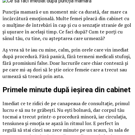
Puncția mamară e un moment mic ca durată, dar mare ca
încărcătură emoțională. Multe femei pleacă din cabinet cu
o mulțime de întrebări în cap și cu o senzație stranie de gol
și ușurare în același timp. Ce faci după? Cum te porți cu
sânul tău, cu tine, cu așteptarea care urmează?
Aș vrea să te iau cu mine, calm, prin orele care vin imediat
după procedură. Fără panică, fără termeni medicali stufoși,
fără promisiuni false. Doar lucrurile care chiar contează și
pe care mi-aș dori să le știe orice femeie care a trecut sau
urmează să treacă prin asta.
Primele minute după ieșirea din cabinet
Imediat ce te ridici de pe canapeaua de consultație, primul
lucru e să nu te grăbești. Nu ești bolnavă, dar corpul tău
tocmai a trecut printr-o procedură minoră, iar circulația,
tensiunea și emoția se așază în ritmul lor. E perfect în
regulă să stai cinci sau zece minute pe un scaun, în sala de