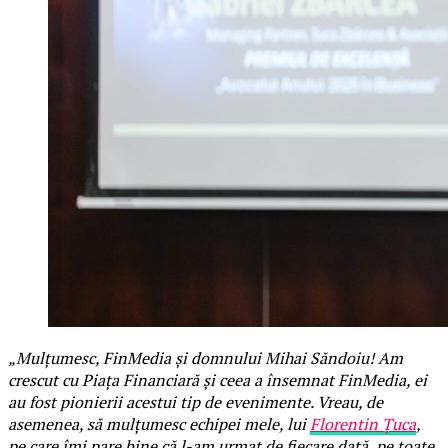
„Mulțumesc, FinMedia și domnului Mihai Săndoiu! Am
crescut cu Piața Financiară și ceea a însemnat FinMedia, ei
au fost pionierii acestui tip de evenimente. Vreau, de
asemenea, să mulțumesc echipei mele, lui
Florentin Țuca
,
pe care îmi pare bine că l-am urmat de fiecare dată, pe toate