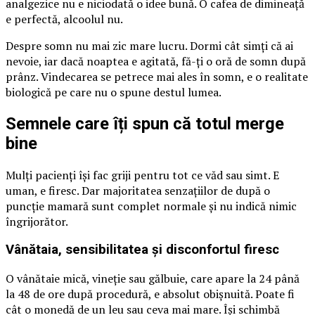
analgezice nu e niciodată o idee bună. O cafea de dimineață
e perfectă, alcoolul nu.
Despre somn nu mai zic mare lucru. Dormi cât simți că ai
nevoie, iar dacă noaptea e agitată, fă-ți o oră de somn după
prânz. Vindecarea se petrece mai ales în somn, e o realitate
biologică pe care nu o spune destul lumea.
Semnele care îți spun că totul merge
bine
Mulți pacienți își fac griji pentru tot ce văd sau simt. E
uman, e firesc. Dar majoritatea senzațiilor de după o
puncție mamară sunt complet normale și nu indică nimic
îngrijorător.
Vânătaia, sensibilitatea și disconfortul firesc
O vânătaie mică, vineție sau gălbuie, care apare la 24 până
la 48 de ore după procedură, e absolut obișnuită. Poate fi
cât o monedă de un leu sau ceva mai mare. Își schimbă