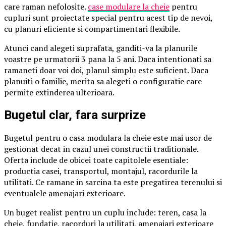
care raman nefolosite.
case modulare la cheie
pentru
cupluri sunt proiectate special pentru acest tip de nevoi,
cu planuri eficiente si compartimentari flexibile.
Atunci cand alegeti suprafata, ganditi-va la planurile
voastre pe urmatorii 3 pana la 5 ani. Daca intentionati sa
ramaneti doar voi doi, planul simplu este suficient. Daca
planuiti o familie, merita sa alegeti o configuratie care
permite extinderea ulterioara.
Bugetul clar, fara surprize
Bugetul pentru o casa modulara la cheie este mai usor de
gestionat decat in cazul unei constructii traditionale.
Oferta include de obicei toate capitolele esentiale:
productia casei, transportul, montajul, racordurile la
utilitati. Ce ramane in sarcina ta este pregatirea terenului si
eventualele amenajari exterioare.
Un buget realist pentru un cuplu include: teren, casa la
cheie, fundatie, racorduri la utilitati, amenajari exterioare