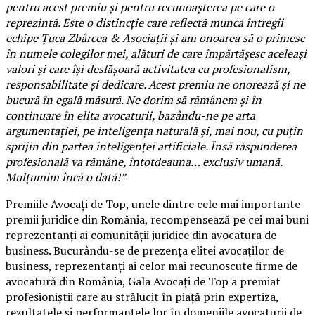
pentru acest premiu și pentru recunoașterea pe care o
reprezintă. Este o distincție care reflectă munca întregii
echipe Țuca Zbârcea & Asociații și am onoarea să o primesc
în numele colegilor mei, alături de care împărtășesc aceleași
valori și care își desfășoară activitatea cu profesionalism,
responsabilitate și dedicare. Acest premiu ne onorează și ne
bucură în egală măsură. Ne dorim să rămânem și în
continuare în elita avocaturii, bazându-ne pe arta
argumentației, pe inteligența naturală și, mai nou, cu puțin
sprijin din partea inteligenței artificiale. Însă răspunderea
profesională va rămâne, întotdeauna… exclusiv umană.
Mulțumim încă o dată!”
Premiile Avocați de Top, unele dintre cele mai importante
premii juridice din România, recompensează pe cei mai buni
reprezentanți ai comunității juridice din avocatura de
business. Bucurându-se de prezența elitei avocaților de
business, reprezentanți ai celor mai recunoscute firme de
avocatură din România, Gala Avocați de Top a premiat
profesioniștii care au strălucit în piață prin expertiza,
rezultatele și performanțele lor în domeniile avocaturii de