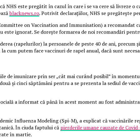
ă NHS este pregătit în cazul în care i se va cere să livreze o
tează
blacknews.ro
. Potrivit declarațiilor, NHS se pregătește p
t Committee on Vaccination and Immunisation) a recomandat c
 nu este ignorat. Se dorește formarea de noi recomandări pentru
nderea (rapelurilor) la persoanele de peste 40 de ani, precum și 
ja la cum putem face vaccinuri de rapel anual, dacă sunt neces
e de imunizare prin ser „cât mai curând posibil” în momentul în
ouă și cinci săptămâni pentru a se prezenta la sediul de vaccin
ocială a informat că până în acest moment au fost administra
emic Influenza Modeling (Spi-M), a explicat că vaccinările rep
anică. În ciuda faptului că
pierderile umane cauzate de Covid
rate în martie.