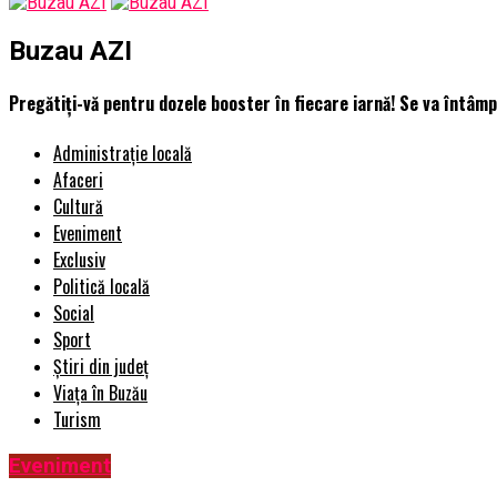
Buzau AZI
Pregătiţi-vă pentru dozele booster în fiecare iarnă! Se va întâmp
Administrație locală
Afaceri
Cultură
Eveniment
Exclusiv
Politică locală
Social
Sport
Știri din județ
Viața în Buzău
Turism
Eveniment