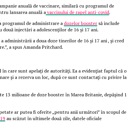
 campanie anuală de vaccinare, similară cu programul de
entru lansarea anuală a
vaccinului de rapel anti-covid
.
a programul de administrare a
dozelor booster
să include
 două injectări a adolescenților de 16 și 17 ani.
a administrării a doua doze tinerilor de 16 și 17 ani , și cred
are.”, a spus Amanda Pritchard.
 care sunt apelați de autorități. Ea a evidențiat faptul că o
are și a rezerva un loc, după ce sunt contactați cu privire la
te 13 milioane de doze booster în Marea Britanie, depășind 1
etate ar putea fi oferite „pentru anii următori” în scopul de
-19
au scăzut în ultimele două zile, datele oficiale