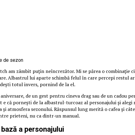
itch am zâmbit puțin neîncrezător. Mi se părea o combinație ci
loare. Albastrul lui aparte schimbă felul în care percepi restul 
ndești totul invers, pornind de la el.
o aniversare, de un gest pentru cineva drag sau de un cadou pen
 e că pornești de la albastrul-turcoaz al personajului și alegi nu
 și atmosfera sezonului. Răspunsul lung merită o cafea și câte
între prieteni, nu ca dintr-un manual.
 bază a personajului