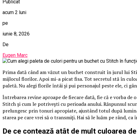
Publicat
acum 2 luni
pe
iunie 8, 2026
De
Eugen Marc
Prima dată când am văzut un buchet construit în jurul lui St
mijlocul florilor. Apoi mi-a picat fisa. Tot secretul stă în cu
paletă. Nu alegi florile întâi și pui personajul peste ele, ci gâ
Întrebarea revine aproape de fiecare dată, fie că e vorba de 
Stitch și cum le potrivești cu perioada anului. Răspunsul scurt
prelungesc prin tonuri apropiate, ajustând totul după lumina
starea pe care vrei să o transmiți. Hai să le luăm pe rând, ca 
De ce contează atât de mult culoarea de