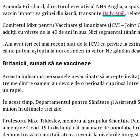
Amanda Pritchard, directorul executiv al NHS Anglia, a spus c
vaccin împotriva gripei din iarnă, transmite
Daily Mail
, rela
Comitetul Mixt pentru Vaccinare și Imunizare (JCVI – Join
adulții cu vârste de la 40 de ani în sus. Nici segmental tânăr
„Am avut ieri cel mai recent sfat de la JCVI cu privire la exti
că ne putem aștepta la noi extinderi în viitor. Ne gândim de
Britanicii, sunați să se vaccineze
Aceasta îndeamnă persoanele nevaccinate să accepte invitațiil
treime dintre oameni au nevoie de o perioadă cuprinsă între d
un rapel.
În acest timp, Departamentul pentru Sănătate și Asistență S
milion în ultimele trei zile.
Profesorul Mike Tildesley, membru al grupului Scientific Pand
a menține Covid-19 la distanță cât mai mare de populația brit
demonstrează că mortalitatea a revenit la nivelurile înregist