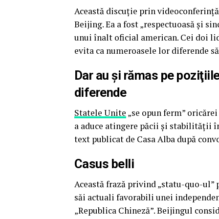
Această discuţie prin videoconferinţă 
Beijing. Ea a fost „respectuoasă şi si
unui înalt oficial american. Cei doi li
evita ca numeroasele lor diferende să
Dar au şi rămas pe poziţiile
diferende
Statele Unite
„se opun ferm” oricărei
a aduce atingere păcii şi stabilităţii
text publicat de Casa Alba după convo
Casus belli
Această frază privind „statu-quo-ul” p
săi actuali favorabili unei independe
„Republica Chineză”. Beijingul consid