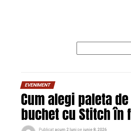
EVENIMENT
Cum alegi paleta de
buchet cu Stitch în 
Publicat
acum 2 luni
pe
iunie 8, 2026