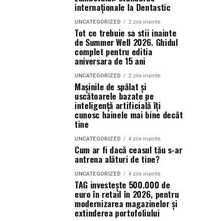
internaționale la Dentastic
UNCATEGORIZED
2 zile inainte
Tot ce trebuie sa stii inainte
de Summer Well 2026. Ghidul
complet pentru editia
aniversara de 15 ani
UNCATEGORIZED
2 zile inainte
Mașinile de spălat și
uscătoarele bazate pe
inteligență artificială îți
cunosc hainele mai bine decât
tine
UNCATEGORIZED
4 zile inainte
Cum ar fi dacă ceasul tău s-ar
antrena alături de tine?
UNCATEGORIZED
4 zile inainte
TAG investește 500.000 de
euro în retail în 2026, pentru
modernizarea magazinelor și
extinderea portofoliului