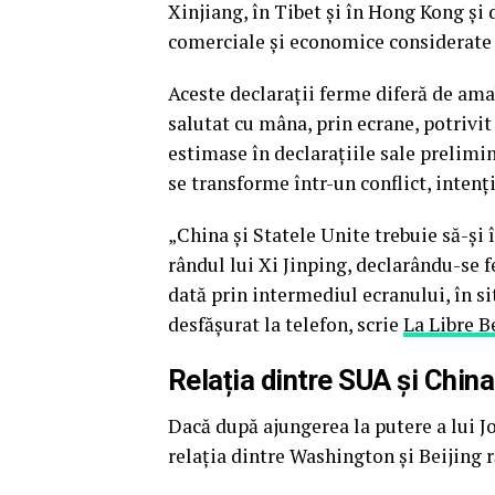
Xinjiang, în Tibet şi în Hong Kong şi d
comerciale şi economice considerate „
Aceste declaraţii ferme diferă de amab
salutat cu mâna, prin ecrane, potrivit
estimase în declaraţiile sale prelimin
se transforme într-un conflict, intenţ
„China şi Statele Unite trebuie să-şi
rândul lui Xi Jinping, declarându-se f
dată prin intermediul ecranului, în si
desfăşurat la telefon, scrie
La Libre B
Relația dintre SUA și Chin
Dacă după ajungerea la putere a lui J
relaţia dintre Washington şi Beijing