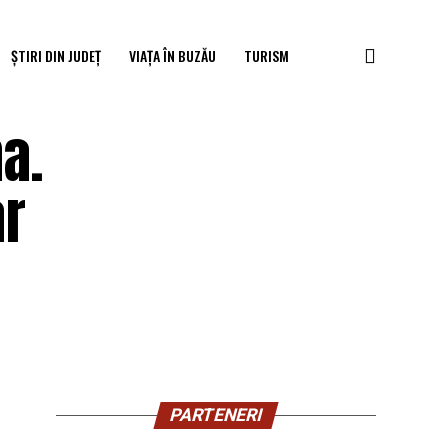
ȘTIRI DIN JUDEȚ
VIAȚA ÎN BUZĂU
TURISM
a.
ar
PARTENERI