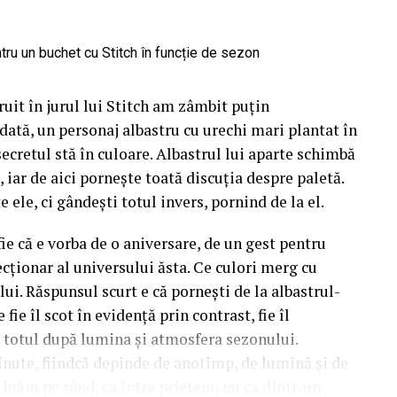
uit în jurul lui Stitch am zâmbit puțin
dată, un personaj albastru cu urechi mari plantat în
 secretul stă în culoare. Albastrul lui aparte schimbă
 iar de aici pornește toată discuția despre paletă.
e ele, ci gândești totul invers, pornind de la el.
fie că e vorba de o aniversare, de un gest pentru
cționar al universului ăsta. Ce culori merg cu
lui. Răspunsul scurt e că pornești de la albastrul-
fie îl scot în evidență prin contrast, fie îl
d totul după lumina și atmosfera sezonului.
inute, fiindcă depinde de anotimp, de lumină și de
e luăm pe rând, ca între prieteni, nu ca dintr-un