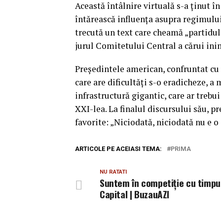
Această întâlnire virtuală s-a ţinut î
întărească influenţa asupra regimul
trecută un text care cheamă „partidul
jurul Comitetului Central a cărui ini
Preşedintele american, confruntat cu 
care are dificultăţi s-o eradicheze, 
infrastructură gigantic, care ar trebu
XXI-lea. La finalul discursului său, p
favorite: „Niciodată, niciodată nu e 
ARTICOLE PE ACEIASI TEMA:
PRIMA
NU RATATI
Suntem în competiție cu timpu
Capital | BuzauAZI