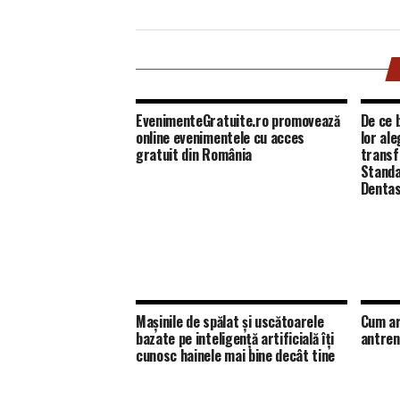
EvenimenteGratuite.ro promovează
De ce b
online evenimentele cu acces
lor al
gratuit din România
transf
Standa
Dentas
Mașinile de spălat și uscătoarele
Cum ar
bazate pe inteligență artificială îți
antren
cunosc hainele mai bine decât tine