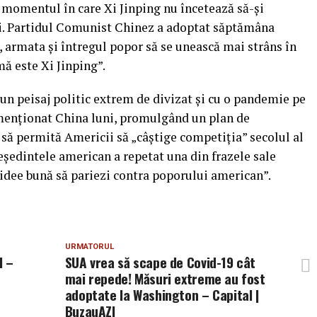
n momentul în care Xi Jinping nu încetează să-şi
ui. Partidul Comunist Chinez a adoptat săptămâna
, armata şi întregul popor să se unească mai strâns în
mă este Xi Jinping”.
un peisaj politic extrem de divizat şi cu o pandemie pe
a menţionat China luni, promulgând un plan de
i să permită Americii să „câştige competiţia” secolul al
reşedintele american a repetat una din frazele sale
o idee bună să pariezi contra poporului american”.
URMATORUL
l –
SUA vrea să scape de Covid-19 cât
mai repede! Măsuri extreme au fost
adoptate la Washington – Capital |
BuzauAZI