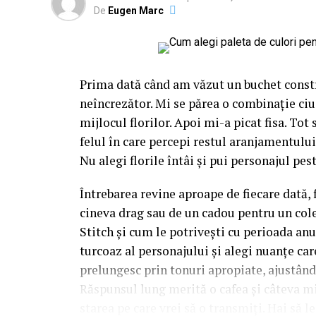
De
Eugen Marc
Prima dată când am văzut un buchet constr
neîncrezător. Mi se părea o combinație ciu
mijlocul florilor. Apoi mi-a picat fisa. Tot
felul în care percepi restul aranjamentului,
Nu alegi florile întâi și pui personajul pest
Întrebarea revine aproape de fiecare dată, 
cineva drag sau de un cadou pentru un cole
Stitch și cum le potrivești cu perioada anu
turcoaz al personajului și alegi nuanțe care 
prelungesc prin tonuri apropiate, ajustân
Răspunsul lung merită o cafea și câteva m
starea pe care vrei să o transmiți. Hai să l