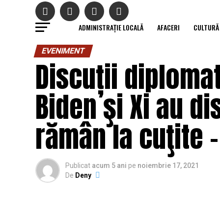
ADMINISTRAȚIE LOCALĂ
AFACERI
CULTURĂ
EVENIMENT
Discuții diplomat
Biden şi Xi au di
rămân la cuţite –
Publicat
acum 5 ani
pe
noiembrie 17, 2021
De
Deny