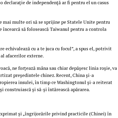
 o declaraţie de independenţă ar fi pentru el un casus
e mai multe ori să se sprijine pe Statele Unite pentru
e încearcă să folosească Taiwanul pentru a controla
e echivalează cu a te juca cu focul”, a spus el, potrivit
al afacerilor externe.
oacă, ne forţează mâna sau chiar depăşesc linia roşie, va
rtizat preşedintele chinez. Recent, China şi-a
propierea insulei, în timp ce Washingtonul şi-a reiterat
i construiască şi să-şi întărească apărarea.
xprimat şi „îngrijorările privind practicile (Chinei) în