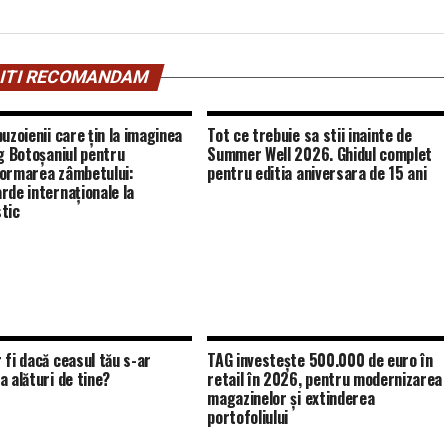
ITI RECOMANDAM
uzoienii care țin la imaginea
Tot ce trebuie sa stii inainte de
eg Botoșaniul pentru
Summer Well 2026. Ghidul complet
ormarea zâmbetului:
pentru editia aniversara de 15 ani
rde internaționale la
tic
 fi dacă ceasul tău s-ar
TAG investește 500.000 de euro în
a alături de tine?
retail în 2026, pentru modernizarea
magazinelor și extinderea
portofoliului