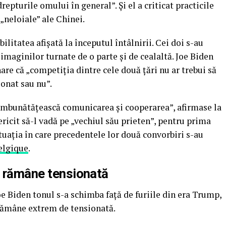
repturile omului în general”. Şi el a criticat practicile
neloiale” ale Chinei.
ilitatea afişată la începutul întâlnirii. Cei doi s-au
 imaginilor turnate de o parte şi de cealaltă. Joe Biden
are că „competiţia dintre cele două ţări nu ar trebui să
ionat sau nu”.
 îmbunătăţească comunicarea şi cooperarea”, afirmase la
ericit să-l vadă pe „vechiul său prieten”, pentru prima
tuaţia în care precedentele lor două convorbiri s-au
elgique
.
a rămâne tensionată
oe Biden tonul s-a schimba faţă de furiile din era Trump,
 rămâne extrem de tensionată.