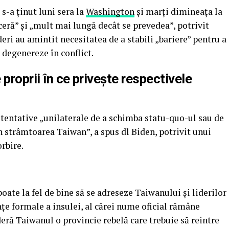
s-a ţinut luni sera la
Washington
şi marţi dimineaţa la
nceră” şi „mult mai lungă decât se prevedea”, potrivit
deri au amintit necesitatea de a stabili „bariere” pentru a
 degenereze în conflict.
 proprii în ce priveşte respectivele
 tentative „unilaterale de a schimba statu-quo-ul sau de
 în strâmtoarea Taiwan”, a spus dl Biden, potrivit unui
rbire.
oate la fel de bine să se adreseze Taiwanului şi liderilor
nţe formale a insulei, al cărei nume oficial rămâne
eră Taiwanul o provincie rebelă care trebuie să reintre