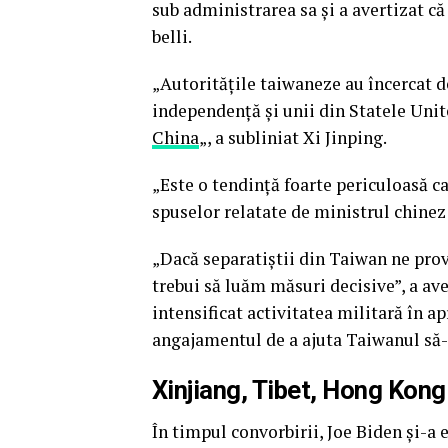
sub administrarea sa şi a avertizat că
belli.
„Autorităţile taiwaneze au încercat d
independenţă şi unii din Statele Unit
China
„, a subliniat Xi Jinping.
„Este o tendinţă foarte periculoasă car
spuselor relatate de ministrul chinez 
„Dacă separatiştii din Taiwan ne prov
trebui să luăm măsuri decisive”, a ave
intensificat activitatea militară în a
angajamentul de a ajuta Taiwanul să-ş
Xinjiang, Tibet, Hong Kong
În timpul convorbirii, Joe Biden şi-a e