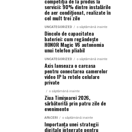
competiția de la produs la
servicii: 90% dintre instalările
de aer condiționat, realizate în
cel mult trei zile
UNCATEGORIZED
o săptămână inainte
Dincolo de capacitatea
bateriei: cum regândește
HONOR Magic V6 autonomia
unui telefon pliabil
UNCATEGORIZED
o săptămână inainte
Axis lanseaza o carcasa
pentru conectarea camerelor
video IP la retele celulare
private
o săptămână inainte
Ziua Timișoarei 2026,
sărbătorită prin patru zile de
evenimente
AFACERI
o săptămână inainte
Importanța unei strategii
digitale integrate pentru