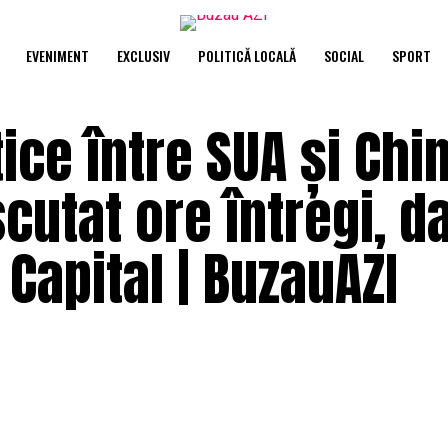
EVENIMENT
EXCLUSIV
POLITICĂ LOCALĂ
SOCIAL
SPORT
ice între SUA și Chin
scutat ore întregi, d
 Capital | BuzauAZI