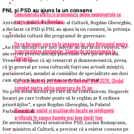
PNL și PSD au ajuns la un consens
EvenimenteGratuite.ro promovează online evenimentele cu
acces gratuit din România
Anterior, ministrul interimar al Culturii, Bogdan Gheorghiu,
a declarat că PSD și PNL au ajuns la un consens, în privinţa
capitolului cultură din programul de guvernare.
De ce buzoienii care țin la imaginea lor aleg Botoșaniul pentru
„Au fost discuţii care într-adevăr au dus la un consens. Ne-
transformarea zâmbetului: Standarde internaționale la
am retras pentru discuţii punctuale care ţin de detalii.
Dentastic
Vreau să vă spun că aţi remarcat şi dumneavoastră, presa,
că în general pe zona culturală foşti sau actuali miniştri,
parlamentari, membri ai comisiilor de specialitate am dori
cam aceleaşi lucruri pentru sectorul cultural.
Tot ce trebuie sa stii inainte de Summer Well 2026. Ghidul
complet pentru editia aniversara de 15 ani
Nu prea avem lucruri pe care să ne contrazicem. Singurele
lucruri pe care trebuie poate să le reglăm ar fi ordinea
priorităţilor”, a spus Bogdan Gheorghiu, la Palatul
Mașinile de spălat și uscătoarele bazate pe inteligență
Parlamentului.
artificială îți cunosc hainele mai bine decât tine
De asemenea, liderul senatorilor PSD, Lucian Romaşcanu,
fost ministru al Culturii, a precizat că a existat consens pe