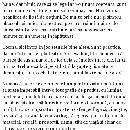
haine, dar nimic care să se lege într-o ținută coerentă, sunt
mai comune decât ne place să recunoaștem. Nu e vorba
neapărat de lipsă de opțiuni. De multe ori e pur și simplu
oboseala aia mică, domestică, pe care o simți înainte de
cafea, când ai vrea să arăți bine fără să negociezi zece
minute cu un umeraș încăpățânat.
Tocmai aici intră în joc seturile bine alese. Sunt practice,
dar nu într-un fel plictisitor. Au ceva liniștitor în ideea că
partea de sus și partea de jos deja se înțeleg între ele, iar tu
nu mai trebuie să faci pe stilistul la șapte și jumătate
dimineața, cu un ochi la telefon și unul la vremea de afară.
Numai că nu orice compleu e bun pentru viața reală. Una e
să arate impecabil într-o fotografie de produs, cu lumina
perfectă și modelul care pare că n-a alergat niciodată după
autobuz, și alta e să funcționeze într-o zi normală, cu mers
mult, birou, cumpărături, poate o cafea pe fugă și, cine știe,
o vizită spontană la cineva drag. Alegerea potrivită ține de
material, croială, proporții, ritmul tău de viață și chiar de
starea pe care vrei s-o porți pe tine.