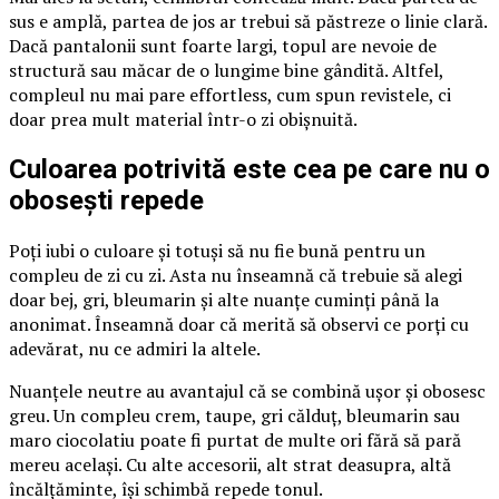
sus e amplă, partea de jos ar trebui să păstreze o linie clară.
Dacă pantalonii sunt foarte largi, topul are nevoie de
structură sau măcar de o lungime bine gândită. Altfel,
compleul nu mai pare effortless, cum spun revistele, ci
doar prea mult material într-o zi obișnuită.
Culoarea potrivită este cea pe care nu o
obosești repede
Poți iubi o culoare și totuși să nu fie bună pentru un
compleu de zi cu zi. Asta nu înseamnă că trebuie să alegi
doar bej, gri, bleumarin și alte nuanțe cuminți până la
anonimat. Înseamnă doar că merită să observi ce porți cu
adevărat, nu ce admiri la altele.
Nuanțele neutre au avantajul că se combină ușor și obosesc
greu. Un compleu crem, taupe, gri călduț, bleumarin sau
maro ciocolatiu poate fi purtat de multe ori fără să pară
mereu același. Cu alte accesorii, alt strat deasupra, altă
încălțăminte, își schimbă repede tonul.