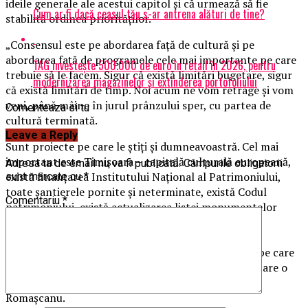
ideile generale ale acestui capitol şi că urmează să fie
Cum ar fi dacă ceasul tău s-ar antrena alături de tine?
stabilită ordinea priorităţilor.
„Consensul este pe abordarea faţă de cultură şi pe
abordarea faţă de programele cele mai importante pe care
TAG investește 500.000 de euro în retail în 2026, pentru
trebuie să le facem. Sigur că există limitări bugetare, sigur
modernizarea magazinelor și extinderea portofoliului
că există limitări de timp. Noi acum ne vom retrage şi vom
veni, până mâine în jurul prânzului sper, cu partea de
Comenteaza si tu
cultură terminată.
Leave a Reply
Sunt proiecte pe care le ştiţi şi dumneavoastră. Cel mai
important este Timişoara – capitală culturală europeană,
Adresa ta de email nu va fi publicată.
Câmpurile obligatorii
există finanţarea Institutului Naţional al Patrimoniului,
sunt marcate cu
*
toate şantierele pornite şi neterminate, există Codul
Comentariu
*
patrimoniului, există actualizarea listei monumentelor
istorice. Sunt foarte multe. Există în plan legislativ
priorităţi – statutul lucrătorului cultural, privind
managementul cultural. Sunt foarte multe lucruri pe care
trebuie să le punem într-o ordine de precădere pe care o
veţi afla în foarte scurt timp”, a declarat Lucian
Romaşcanu.