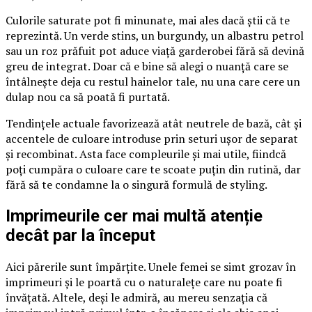
Culorile saturate pot fi minunate, mai ales dacă știi că te
reprezintă. Un verde stins, un burgundy, un albastru petrol
sau un roz prăfuit pot aduce viață garderobei fără să devină
greu de integrat. Doar că e bine să alegi o nuanță care se
întâlnește deja cu restul hainelor tale, nu una care cere un
dulap nou ca să poată fi purtată.
Tendințele actuale favorizează atât neutrele de bază, cât și
accentele de culoare introduse prin seturi ușor de separat
și recombinat. Asta face compleurile și mai utile, fiindcă
poți cumpăra o culoare care te scoate puțin din rutină, dar
fără să te condamne la o singură formulă de styling.
Imprimeurile cer mai multă atenție
decât par la început
Aici părerile sunt împărțite. Unele femei se simt grozav în
imprimeuri și le poartă cu o naturalețe care nu poate fi
învățată. Altele, deși le admiră, au mereu senzația că