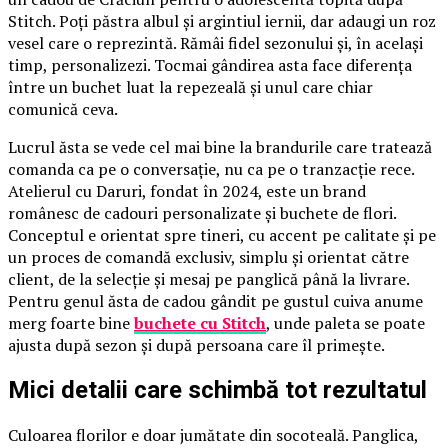
Stitch. Poți păstra albul și argintiul iernii, dar adaugi un roz
vesel care o reprezintă. Rămâi fidel sezonului și, în același
timp, personalizezi. Tocmai gândirea asta face diferența
între un buchet luat la repezeală și unul care chiar
comunică ceva.
Lucrul ăsta se vede cel mai bine la brandurile care tratează
comanda ca pe o conversație, nu ca pe o tranzacție rece.
Atelierul cu Daruri, fondat în 2024, este un brand
românesc de cadouri personalizate și buchete de flori.
Conceptul e orientat spre tineri, cu accent pe calitate și pe
un proces de comandă exclusiv, simplu și orientat către
client, de la selecție și mesaj pe panglică până la livrare.
Pentru genul ăsta de cadou gândit pe gustul cuiva anume
merg foarte bine
buchete cu Stitch
, unde paleta se poate
ajusta după sezon și după persoana care îl primește.
Mici detalii care schimbă tot rezultatul
Culoarea florilor e doar jumătate din socoteală. Panglica,