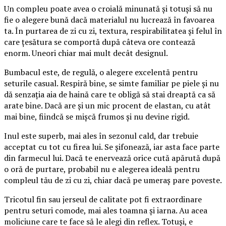
Un compleu poate avea o croială minunată și totuși să nu
fie o alegere bună dacă materialul nu lucrează în favoarea
ta. În purtarea de zi cu zi, textura, respirabilitatea și felul în
care țesătura se comportă după câteva ore contează
enorm. Uneori chiar mai mult decât designul.
Bumbacul este, de regulă, o alegere excelentă pentru
seturile casual. Respiră bine, se simte familiar pe piele și nu
dă senzația aia de haină care te obligă să stai dreaptă ca să
arate bine. Dacă are și un mic procent de elastan, cu atât
mai bine, fiindcă se mișcă frumos și nu devine rigid.
Inul este superb, mai ales în sezonul cald, dar trebuie
acceptat cu tot cu firea lui. Se șifonează, iar asta face parte
din farmecul lui. Dacă te enervează orice cută apărută după
o oră de purtare, probabil nu e alegerea ideală pentru
compleul tău de zi cu zi, chiar dacă pe umeraș pare poveste.
Tricotul fin sau jerseul de calitate pot fi extraordinare
pentru seturi comode, mai ales toamna și iarna. Au acea
moliciune care te face să le alegi din reflex. Totuși, e