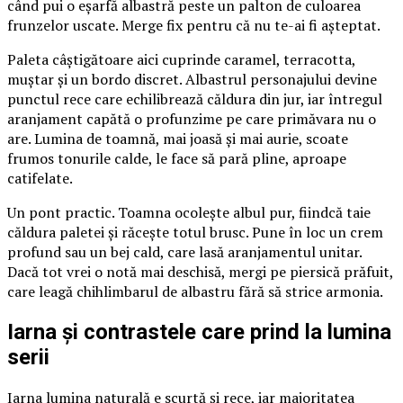
când pui o eșarfă albastră peste un palton de culoarea
frunzelor uscate. Merge fix pentru că nu te-ai fi așteptat.
Paleta câștigătoare aici cuprinde caramel, terracotta,
muștar și un bordo discret. Albastrul personajului devine
punctul rece care echilibrează căldura din jur, iar întregul
aranjament capătă o profunzime pe care primăvara nu o
are. Lumina de toamnă, mai joasă și mai aurie, scoate
frumos tonurile calde, le face să pară pline, aproape
catifelate.
Un pont practic. Toamna ocolește albul pur, fiindcă taie
căldura paletei și răcește totul brusc. Pune în loc un crem
profund sau un bej cald, care lasă aranjamentul unitar.
Dacă tot vrei o notă mai deschisă, mergi pe piersică prăfuit,
care leagă chihlimbarul de albastru fără să strice armonia.
Iarna și contrastele care prind la lumina
serii
Iarna lumina naturală e scurtă și rece, iar majoritatea