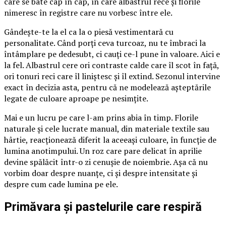
care se bate cap în cap, în care albastrul rece și florile
nimeresc în registre care nu vorbesc între ele.
Gândește-te la el ca la o piesă vestimentară cu
personalitate. Când porți ceva turcoaz, nu te îmbraci la
întâmplare pe dedesubt, ci cauți ce-l pune în valoare. Aici e
la fel. Albastrul cere ori contraste calde care îl scot în față,
ori tonuri reci care îl liniștesc și îl extind. Sezonul intervine
exact în decizia asta, pentru că ne modelează așteptările
legate de culoare aproape pe nesimțite.
Mai e un lucru pe care l-am prins abia în timp. Florile
naturale și cele lucrate manual, din materiale textile sau
hârtie, reacționează diferit la aceeași culoare, în funcție de
lumina anotimpului. Un roz care pare delicat în aprilie
devine spălăcit într-o zi cenușie de noiembrie. Așa că nu
vorbim doar despre nuanțe, ci și despre intensitate și
despre cum cade lumina pe ele.
Primăvara și pastelurile care respiră