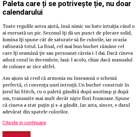
Paleta care ți se potrivește ție, nu doar
calendarului
Toate regulile astea ajută, însă nimic nu bate intuiția când o
ai exersată un pic. Sezonul îți dă un punct de plecare solid,
lumina îți spune cât de saturate să fie culorile, iar ocazia
rafinează totul. La final, cel mai bun buchet rămâne cel
care îți seamănă ție sau persoanei căreia i-l dai. Dacă cineva
adoră rozul în decembrie, lasă-l acolo, chiar dacă manualul
de culoare ar zice altfel.
Am ajuns să cred că armonia nu înseamnă o schemă
perfectă, ci coerența unei intenții. Un buchet construit în
jurul lui Stitch, cu o paletă gândită după anotimp și după
om, transmite mai mult decât niște flori frumoase. Spune
că cineva a stat puțin și s-a gândit. Iar asta, sincer, e darul
adevărat din spatele culorilor.
Citeste in continuare
Eveniment