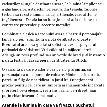
cadourilor ajung la destinatar seara, la lumina lămpilor sau
a ghirlandelor. Asta schimbă regula din temelii. Culorile
trebuie să reziste luminii calde, artificiale, care altfel le
îngălbenește. De-aia iarna funcționează atât de bine cu
contraste puternice și accente metalice.
Combinația clasică a sezonului așază albastrul personajului
lângă alb pur, argintiu și o notă de albastru-noapte.
Rezultatul are ceva glacial și sofisticat, exact pe gustul
perioadei de sărbători. Vrei căldură în mijlocul iernii.
Adaugă un roșu profund sau un verde de brad și ai instant o
paletă festivă, fără să pierzi identitatea lui Stitch.
O variantă pe care o ador e cea pe alb și argintiu, cu
personajul ca unic punct de culoare. Minimalistă, curată,
parcă un fulg de nea ridicat în jurul lui. Funcționează
grozav pentru cei care nu suportă aranjamentele încărcate
și preferă ceva elegant, restrâns. Iarna, ce-i drept, mai
puțin chiar înseamnă mai mult.
Atenție la lumina în care va fi văzut buchetul