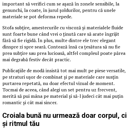
important să verifici cum se așază în zonele sensibile, la
genunchi, la coate, în jurul șoldurilor, pentru că unele
materiale se pot deforma repede.
Stofa subțire, amestecurile cu viscoză și materialele fluide
sunt foarte bune când vrei o ținută care să arate îngrijit
fără să fie rigidă. În plus, multe dintre ele trec elegant
dinspre zi spre seară. Contează însă ca țesătura să nu fie
prea subțire sau prea lucioasă, altfel compleul poate părea
mai degrabă festiv decât practic.
Publicațiile de modă insistă tot mai mult pe piese versatile,
pe straturi ușor de combinat și pe materiale care susțin
purtarea repetată, nu doar efectul vizual de moment.
Tocmai de aceea, când alegi un set pentru uz frecvent,
merită să pui mâna pe material și să-l judeci cât mai puțin
romantic și cât mai sincer.
Croiala bună nu urmează doar corpul, ci
și ritmul tău