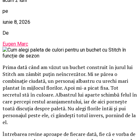
acum 2 luni
pe
iunie 8, 2026
De
Eugen Marc
Prima dată când am văzut un buchet construit în jurul lui
Stitch am zâmbit puțin neîncrezător. Mi se părea o
combinație ciudată, un personaj albastru cu urechi mari
plantat în mijlocul florilor. Apoi mi-a picat fisa. Tot
secretul stă în culoare. Albastrul lui aparte schimbă felul în
care percepi restul aranjamentului, iar de aici pornește
toată discuția despre paletă. Nu alegi florile întâi și pui
personajul peste ele, ci gândești totul invers, pornind de la
el.
Întrebarea revine aproape de fiecare dată, fie că e vorba de