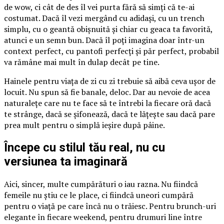
de wow, ci cât de des îl vei purta fără să simți că te-ai
costumat. Dacă îl vezi mergând cu adidași, cu un trench
simplu, cu o geantă obișnuită și chiar cu geaca ta favorită,
atunci e un semn bun. Dacă îl poți imagina doar într-un
context perfect, cu pantofi perfecți și păr perfect, probabil
va rămâne mai mult în dulap decât pe tine.
Hainele pentru viața de zi cu zi trebuie să aibă ceva ușor de
locuit. Nu spun să fie banale, deloc. Dar au nevoie de acea
naturalețe care nu te face să te întrebi la fiecare oră dacă
te strânge, dacă se șifonează, dacă te lățește sau dacă pare
prea mult pentru o simplă ieșire după pâine.
Începe cu stilul tău real, nu cu
versiunea ta imaginară
Aici, sincer, multe cumpărături o iau razna. Nu fiindcă
femeile nu știu ce le place, ci fiindcă uneori cumpără
pentru o viață pe care încă nu o trăiesc. Pentru brunch-uri
elegante în fiecare weekend, pentru drumuri line între