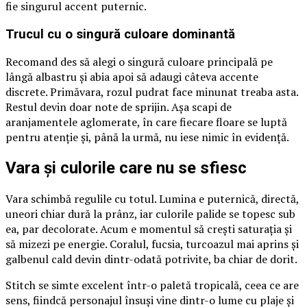
fie singurul accent puternic.
Trucul cu o singură culoare dominantă
Recomand des să alegi o singură culoare principală pe
lângă albastru și abia apoi să adaugi câteva accente
discrete. Primăvara, rozul pudrat face minunat treaba asta.
Restul devin doar note de sprijin. Așa scapi de
aranjamentele aglomerate, în care fiecare floare se luptă
pentru atenție și, până la urmă, nu iese nimic în evidență.
Vara și culorile care nu se sfiesc
Vara schimbă regulile cu totul. Lumina e puternică, directă,
uneori chiar dură la prânz, iar culorile palide se topesc sub
ea, par decolorate. Acum e momentul să crești saturația și
să mizezi pe energie. Coralul, fucsia, turcoazul mai aprins și
galbenul cald devin dintr-odată potrivite, ba chiar de dorit.
Stitch se simte excelent într-o paletă tropicală, ceea ce are
sens, fiindcă personajul însuși vine dintr-o lume cu plaje și