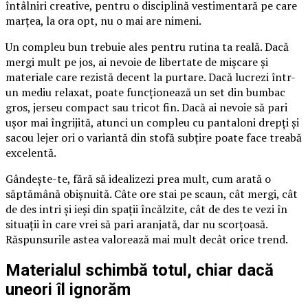
întâlniri creative, pentru o disciplină vestimentară pe care
marțea, la ora opt, nu o mai are nimeni.
Un compleu bun trebuie ales pentru rutina ta reală. Dacă
mergi mult pe jos, ai nevoie de libertate de mișcare și
materiale care rezistă decent la purtare. Dacă lucrezi într-
un mediu relaxat, poate funcționează un set din bumbac
gros, jerseu compact sau tricot fin. Dacă ai nevoie să pari
ușor mai îngrijită, atunci un compleu cu pantaloni drepți și
sacou lejer ori o variantă din stofă subțire poate face treabă
excelentă.
Gândește-te, fără să idealizezi prea mult, cum arată o
săptămână obișnuită. Câte ore stai pe scaun, cât mergi, cât
de des intri și ieși din spații încălzite, cât de des te vezi în
situații în care vrei să pari aranjată, dar nu scorțoasă.
Răspunsurile astea valorează mai mult decât orice trend.
Materialul schimbă totul, chiar dacă
uneori îl ignorăm