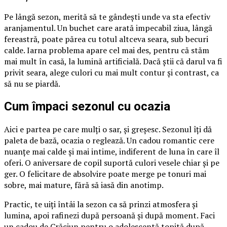
Pe lângă sezon, merită să te gândești unde va sta efectiv
aranjamentul. Un buchet care arată impecabil ziua, lângă
fereastră, poate părea cu totul altceva seara, sub becuri
calde. Iarna problema apare cel mai des, pentru că stăm
mai mult în casă, la lumină artificială. Dacă știi că darul va fi
privit seara, alege culori cu mai mult contur și contrast, ca
să nu se piardă.
Cum împaci sezonul cu ocazia
Aici e partea pe care mulți o sar, și greșesc. Sezonul îți dă
paleta de bază, ocazia o reglează. Un cadou romantic cere
nuanțe mai calde și mai intime, indiferent de luna în care îl
oferi. O aniversare de copil suportă culori vesele chiar și pe
ger. O felicitare de absolvire poate merge pe tonuri mai
sobre, mai mature, fără să iasă din anotimp.
Practic, te uiți întâi la sezon ca să prinzi atmosfera și
lumina, apoi rafinezi după persoană și după moment. Faci
un cadou de Crăciun pentru o adolescentă topită după