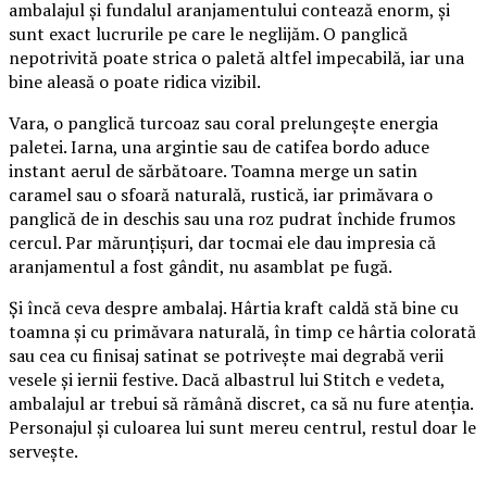
ambalajul și fundalul aranjamentului contează enorm, și
sunt exact lucrurile pe care le neglijăm. O panglică
nepotrivită poate strica o paletă altfel impecabilă, iar una
bine aleasă o poate ridica vizibil.
Vara, o panglică turcoaz sau coral prelungește energia
paletei. Iarna, una argintie sau de catifea bordo aduce
instant aerul de sărbătoare. Toamna merge un satin
caramel sau o sfoară naturală, rustică, iar primăvara o
panglică de in deschis sau una roz pudrat închide frumos
cercul. Par mărunțișuri, dar tocmai ele dau impresia că
aranjamentul a fost gândit, nu asamblat pe fugă.
Și încă ceva despre ambalaj. Hârtia kraft caldă stă bine cu
toamna și cu primăvara naturală, în timp ce hârtia colorată
sau cea cu finisaj satinat se potrivește mai degrabă verii
vesele și iernii festive. Dacă albastrul lui Stitch e vedeta,
ambalajul ar trebui să rămână discret, ca să nu fure atenția.
Personajul și culoarea lui sunt mereu centrul, restul doar le
servește.