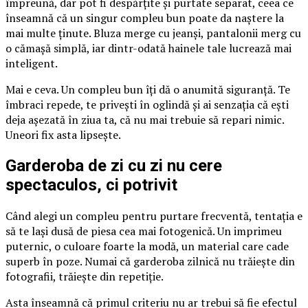
împreună, dar pot fi despărțite și purtate separat, ceea ce
înseamnă că un singur compleu bun poate da naștere la
mai multe ținute. Bluza merge cu jeanși, pantalonii merg cu
o cămașă simplă, iar dintr-odată hainele tale lucrează mai
inteligent.
Mai e ceva. Un compleu bun îți dă o anumită siguranță. Te
îmbraci repede, te privești în oglindă și ai senzația că ești
deja așezată în ziua ta, că nu mai trebuie să repari nimic.
Uneori fix asta lipsește.
Garderoba de zi cu zi nu cere
spectaculos, ci potrivit
Când alegi un compleu pentru purtare frecventă, tentația e
să te lași dusă de piesa cea mai fotogenică. Un imprimeu
puternic, o culoare foarte la modă, un material care cade
superb în poze. Numai că garderoba zilnică nu trăiește din
fotografii, trăiește din repetiție.
Asta înseamnă că primul criteriu nu ar trebui să fie efectul