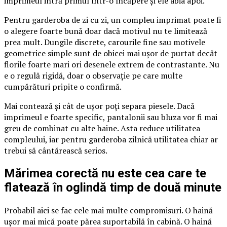
imprimeul intră primul într-o încăpere și ele abia apoi.
Pentru garderoba de zi cu zi, un compleu imprimat poate fi
o alegere foarte bună doar dacă motivul nu te limitează
prea mult. Dungile discrete, carourile fine sau motivele
geometrice simple sunt de obicei mai ușor de purtat decât
florile foarte mari ori desenele extrem de contrastante. Nu
e o regulă rigidă, doar o observație pe care multe
cumpărături pripite o confirmă.
Mai contează și cât de ușor poți separa piesele. Dacă
imprimeul e foarte specific, pantalonii sau bluza vor fi mai
greu de combinat cu alte haine. Asta reduce utilitatea
compleului, iar pentru garderoba zilnică utilitatea chiar ar
trebui să cântărească serios.
Mărimea corectă nu este cea care te
flatează în oglindă timp de două minute
Probabil aici se fac cele mai multe compromisuri. O haină
ușor mai mică poate părea suportabilă în cabină. O haină