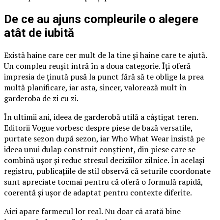
De ce au ajuns compleurile o alegere
atât de iubită
Există haine care cer mult de la tine și haine care te ajută.
Un compleu reușit intră în a doua categorie. Îți oferă
impresia de ținută pusă la punct fără să te oblige la prea
multă planificare, iar asta, sincer, valorează mult în
garderoba de zi cu zi.
În ultimii ani, ideea de garderobă utilă a câștigat teren.
Editorii Vogue vorbesc despre piese de bază versatile,
purtate sezon după sezon, iar Who What Wear insistă pe
ideea unui dulap construit conștient, din piese care se
combină ușor și reduc stresul deciziilor zilnice. În același
registru, publicațiile de stil observă că seturile coordonate
sunt apreciate tocmai pentru că oferă o formulă rapidă,
coerentă și ușor de adaptat pentru contexte diferite.
Aici apare farmecul lor real. Nu doar că arată bine