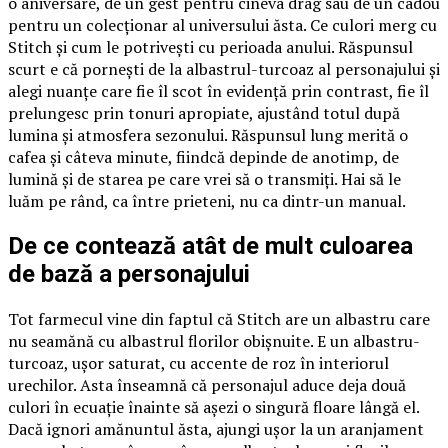
o aniversare, de un gest pentru cineva drag sau de un cadou
pentru un colecționar al universului ăsta. Ce culori merg cu
Stitch și cum le potrivești cu perioada anului. Răspunsul
scurt e că pornești de la albastrul-turcoaz al personajului și
alegi nuanțe care fie îl scot în evidență prin contrast, fie îl
prelungesc prin tonuri apropiate, ajustând totul după
lumina și atmosfera sezonului. Răspunsul lung merită o
cafea și câteva minute, fiindcă depinde de anotimp, de
lumină și de starea pe care vrei să o transmiți. Hai să le
luăm pe rând, ca între prieteni, nu ca dintr-un manual.
De ce contează atât de mult culoarea
de bază a personajului
Tot farmecul vine din faptul că Stitch are un albastru care
nu seamănă cu albastrul florilor obișnuite. E un albastru-
turcoaz, ușor saturat, cu accente de roz în interiorul
urechilor. Asta înseamnă că personajul aduce deja două
culori în ecuație înainte să așezi o singură floare lângă el.
Dacă ignori amănuntul ăsta, ajungi ușor la un aranjament