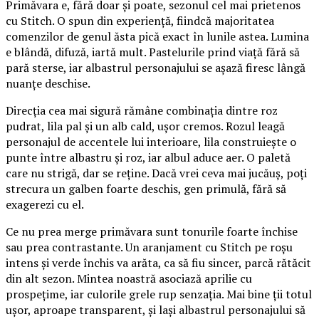
Primăvara e, fără doar și poate, sezonul cel mai prietenos
cu Stitch. O spun din experiență, fiindcă majoritatea
comenzilor de genul ăsta pică exact în lunile astea. Lumina
e blândă, difuză, iartă mult. Pastelurile prind viață fără să
pară sterse, iar albastrul personajului se așază firesc lângă
nuanțe deschise.
Direcția cea mai sigură rămâne combinația dintre roz
pudrat, lila pal și un alb cald, ușor cremos. Rozul leagă
personajul de accentele lui interioare, lila construiește o
punte între albastru și roz, iar albul aduce aer. O paletă
care nu strigă, dar se reține. Dacă vrei ceva mai jucăuș, poți
strecura un galben foarte deschis, gen primulă, fără să
exagerezi cu el.
Ce nu prea merge primăvara sunt tonurile foarte închise
sau prea contrastante. Un aranjament cu Stitch pe roșu
intens și verde închis va arăta, ca să fiu sincer, parcă rătăcit
din alt sezon. Mintea noastră asociază aprilie cu
prospețime, iar culorile grele rup senzația. Mai bine ții totul
ușor, aproape transparent, și lași albastrul personajului să