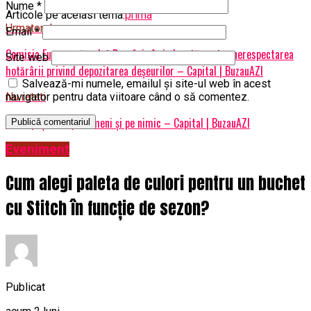
Nume
*
Articole pe aceiasi tema:
prima
Urmatorul
Email
*
Comisia Europeană a dat România în judecată pentru nerespectarea
Site web
hotărârii privind depozitarea deşeurilor – Capital | BuzauAZI
Salvează-mi numele, emailul și site-ul web în acest
navigator pentru data viitoare când o să comentez.
Nu ratati
Nu te poţi baza pe nimeni şi pe nimic – Capital | BuzauAZI
Eveniment
Cum alegi paleta de culori pentru un buchet
cu Stitch în funcție de sezon?
Publicat