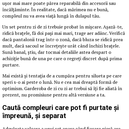
ușor mai mare poate părea reparabilă din accesorii sau
încălțăminte. În realitate, dacă mărimea nu e bună,
compleul nu va avea viață lungă în dulapul tău.
Un set pentru zi de zi trebuie probat în mișcare. Așază-te,
ridică brațele, fă doi pași mai mari, trage aer adânc. Verifică
dacă pantalonii trag într-o zonă, dacă bluza se ridică prea
mult, dacă sacoul se încrețește urât când închizi brațele.
Sună banal, știu, dar tocmai detaliile astea despart o
achiziție bună de una pe care o regreți discret după prima
purtare.
Mai există și tentația de a cumpăra pentru silueta pe care
speri s-o ai peste o lună. Nu e cea mai dreaptă formă de
optimism. Garderoba de zi cu zi ar trebui să îți fie aliată în
prezent, nu promisiune pentru altă versiune a ta.
Caută compleuri care pot fi purtate și
împreună, și separat
Adevărata valoare a unui set apare când fiecare piesă are