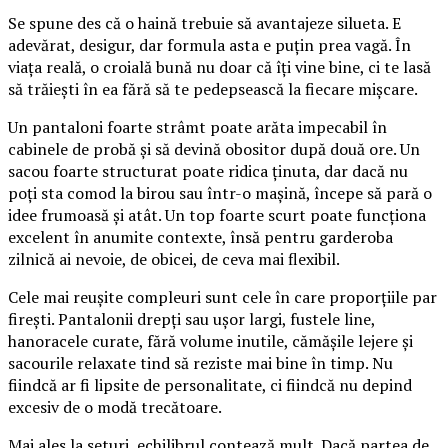
Se spune des că o haină trebuie să avantajeze silueta. E
adevărat, desigur, dar formula asta e puțin prea vagă. În
viața reală, o croială bună nu doar că îți vine bine, ci te lasă
să trăiești în ea fără să te pedepsească la fiecare mișcare.
Un pantaloni foarte strâmt poate arăta impecabil în
cabinele de probă și să devină obositor după două ore. Un
sacou foarte structurat poate ridica ținuta, dar dacă nu
poți sta comod la birou sau într-o mașină, începe să pară o
idee frumoasă și atât. Un top foarte scurt poate funcționa
excelent în anumite contexte, însă pentru garderoba
zilnică ai nevoie, de obicei, de ceva mai flexibil.
Cele mai reușite compleuri sunt cele în care proporțiile par
firești. Pantalonii drepți sau ușor largi, fustele line,
hanoracele curate, fără volume inutile, cămășile lejere și
sacourile relaxate tind să reziste mai bine în timp. Nu
fiindcă ar fi lipsite de personalitate, ci fiindcă nu depind
excesiv de o modă trecătoare.
Mai ales la seturi, echilibrul contează mult. Dacă partea de