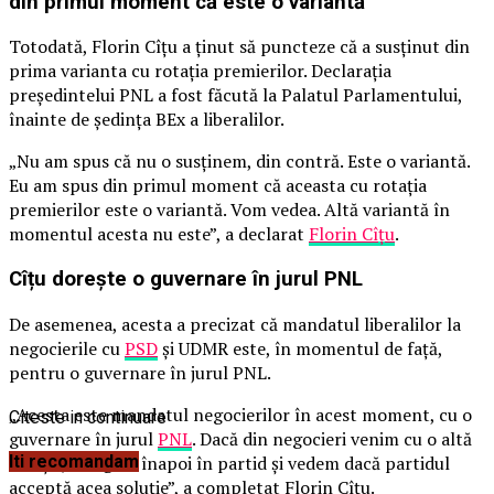
din primul moment că este o variantă
Totodată, Florin Cîțu a ținut să puncteze că a susținut din
prima varianta cu rotaţia premierilor. Declarația
președintelui PNL a fost făcută la Palatul Parlamentului,
înainte de şedinţa BEx a liberalilor.
„Nu am spus că nu o susţinem, din contră. Este o variantă.
Eu am spus din primul moment că aceasta cu rotaţia
premierilor este o variantă. Vom vedea. Altă variantă în
momentul acesta nu este”, a declarat
Florin Cîţu
.
Cîțu dorește o guvernare în jurul PNL
De asemenea, acesta a precizat că mandatul liberalilor la
negocierile cu
PSD
şi UDMR este, în momentul de față,
pentru o guvernare în jurul PNL.
„Acesta este mandatul negocierilor în acest moment, cu o
Citeste in continuare
guvernare în jurul
PNL
. Dacă din negocieri venim cu o altă
soluţie, mergem înapoi în partid şi vedem dacă partidul
Iti recomandam
acceptă acea soluţie”, a completat Florin Cîţu.