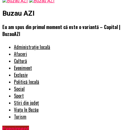
Buzau AZI
Eu am spus din primul moment că este o variantă – Capital |
BuzauAZI
Administrație locală
Afaceri
Cultură
Eveniment
Exclusiv
Politică locală
Social
Sport
Știri din județ
Viața în Buzău
Turism
Eveniment