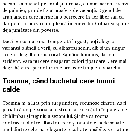
ocean. Un buchet pe coral și turcoaz, cu mici accente verzi
de palmier, prinde fix atmosfera de vacanță. E genul de
aranjament care merge la o petrecere în aer liber sau ca
dar pentru cineva care pleacă în concediu. Culoarea spune
deja jumătate din poveste.
Dacă persoana e mai temperată la gust, poți alege o
variantă blândă a verii, cu albastru senin, alb și un singur
accent de galben sau coral. Rămâne luminos, dar nu
strident. Vara nu cere neapărat culori țipătoare. Cere mai
degrabă curaj și contururi clare, care țin piept soarelui.
Toamna, când buchetul cere tonuri
calde
Toamna m-a luat prin surprindere, recunosc cinstit. Aș fi
pariat că un personaj albastru n-are ce căuta în paleta de
chihlimbar și ruginiu a sezonului. Și uite că tocmai
contrastul dintre albastrul rece și nuanțele calde scoate
unul dintre cele mai elegante rezultate posibile. E ca atunci