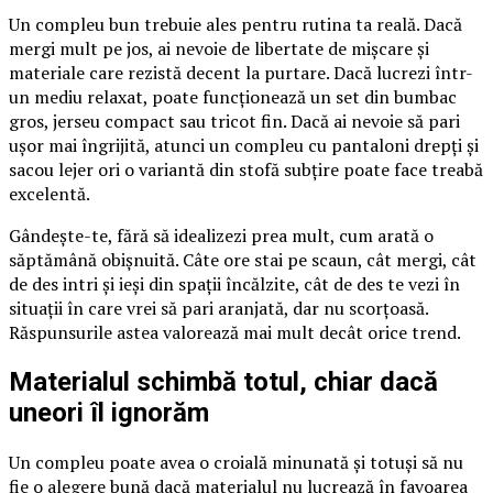
Un compleu bun trebuie ales pentru rutina ta reală. Dacă
mergi mult pe jos, ai nevoie de libertate de mișcare și
materiale care rezistă decent la purtare. Dacă lucrezi într-
un mediu relaxat, poate funcționează un set din bumbac
gros, jerseu compact sau tricot fin. Dacă ai nevoie să pari
ușor mai îngrijită, atunci un compleu cu pantaloni drepți și
sacou lejer ori o variantă din stofă subțire poate face treabă
excelentă.
Gândește-te, fără să idealizezi prea mult, cum arată o
săptămână obișnuită. Câte ore stai pe scaun, cât mergi, cât
de des intri și ieși din spații încălzite, cât de des te vezi în
situații în care vrei să pari aranjată, dar nu scorțoasă.
Răspunsurile astea valorează mai mult decât orice trend.
Materialul schimbă totul, chiar dacă
uneori îl ignorăm
Un compleu poate avea o croială minunată și totuși să nu
fie o alegere bună dacă materialul nu lucrează în favoarea