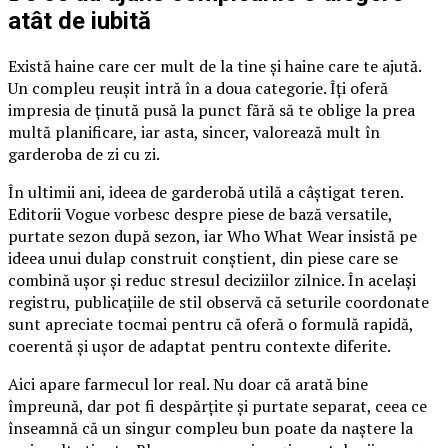
atât de iubită
Există haine care cer mult de la tine și haine care te ajută.
Un compleu reușit intră în a doua categorie. Îți oferă
impresia de ținută pusă la punct fără să te oblige la prea
multă planificare, iar asta, sincer, valorează mult în
garderoba de zi cu zi.
În ultimii ani, ideea de garderobă utilă a câștigat teren.
Editorii Vogue vorbesc despre piese de bază versatile,
purtate sezon după sezon, iar Who What Wear insistă pe
ideea unui dulap construit conștient, din piese care se
combină ușor și reduc stresul deciziilor zilnice. În același
registru, publicațiile de stil observă că seturile coordonate
sunt apreciate tocmai pentru că oferă o formulă rapidă,
coerentă și ușor de adaptat pentru contexte diferite.
Aici apare farmecul lor real. Nu doar că arată bine
împreună, dar pot fi despărțite și purtate separat, ceea ce
înseamnă că un singur compleu bun poate da naștere la