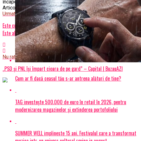
încape!
Articole pe aceiasi tema:
prima
Urmatorul
Este cutremur total în Europa! Bomba cu ceas care stă să explodeze.
Este alertă maximă – Capital | BuzauAZI
Nu ratati
„PSD și PNL își împart cioara de pe gard” – Capital | BuzauAZI
Cum ar fi dacă ceasul tău s-ar antrena alături de tine?
TAG investește 500.000 de euro în retail în 2026, pentru
modernizarea magazinelor și extinderea portofoliului
SUMMER WELL implineste 15 ani. Festivalul care a transformat
muzica intr-un univers cultural revine in august