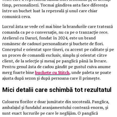
timp, personalizezi. Tocmai gândirea asta face diferența
între un buchet luat la repezeală și unul care chiar
comunică ceva.
Lucrul ăsta se vede cel mai bine la brandurile care tratează
comanda ca pe o conversație, nu ca pe o tranzacție rece.
Atelierul cu Daruri, fondat în 2024, este un brand
românesc de cadouri personalizate și buchete de flori.
Conceptul e orientat spre tineri, cu accent pe calitate și pe
un proces de comandă exclusiv, simplu și orientat către
client, de la selecție și mesaj pe panglică până la livrare.
Pentru genul ăsta de cadou gândit pe gustul cuiva anume
merg foarte bine
buchete cu Stitch
, unde paleta se poate
ajusta după sezon și după persoana care îl primește.
Mici detalii care schimbă tot rezultatul
Culoarea florilor e doar jumătate din socoteală. Panglica,
ambalajul și fundalul aranjamentului contează enorm, și
sunt exact lucrurile pe care le neglijăm. O panglică