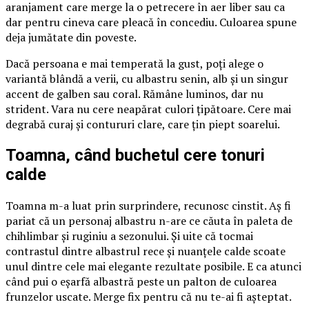
aranjament care merge la o petrecere în aer liber sau ca
dar pentru cineva care pleacă în concediu. Culoarea spune
deja jumătate din poveste.
Dacă persoana e mai temperată la gust, poți alege o
variantă blândă a verii, cu albastru senin, alb și un singur
accent de galben sau coral. Rămâne luminos, dar nu
strident. Vara nu cere neapărat culori țipătoare. Cere mai
degrabă curaj și contururi clare, care țin piept soarelui.
Toamna, când buchetul cere tonuri
calde
Toamna m-a luat prin surprindere, recunosc cinstit. Aș fi
pariat că un personaj albastru n-are ce căuta în paleta de
chihlimbar și ruginiu a sezonului. Și uite că tocmai
contrastul dintre albastrul rece și nuanțele calde scoate
unul dintre cele mai elegante rezultate posibile. E ca atunci
când pui o eșarfă albastră peste un palton de culoarea
frunzelor uscate. Merge fix pentru că nu te-ai fi așteptat.