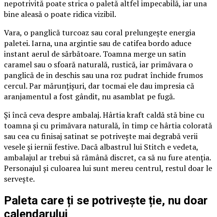
nepotrivită poate strica o paletă altfel impecabilă, iar una
bine aleasă o poate ridica vizibil.
Vara, o panglică turcoaz sau coral prelungește energia
paletei. Iarna, una argintie sau de catifea bordo aduce
instant aerul de sărbătoare. Toamna merge un satin
caramel sau o sfoară naturală, rustică, iar primăvara o
panglică de in deschis sau una roz pudrat închide frumos
cercul. Par mărunțișuri, dar tocmai ele dau impresia că
aranjamentul a fost gândit, nu asamblat pe fugă.
Și încă ceva despre ambalaj. Hârtia kraft caldă stă bine cu
toamna și cu primăvara naturală, în timp ce hârtia colorată
sau cea cu finisaj satinat se potrivește mai degrabă verii
vesele și iernii festive. Dacă albastrul lui Stitch e vedeta,
ambalajul ar trebui să rămână discret, ca să nu fure atenția.
Personajul și culoarea lui sunt mereu centrul, restul doar le
servește.
Paleta care ți se potrivește ție, nu doar
calendarului