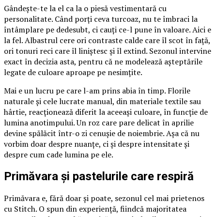
Gândește-te la el ca la o piesă vestimentară cu
personalitate. Când porți ceva turcoaz, nu te îmbraci la
întâmplare pe dedesubt, ci cauți ce-l pune în valoare. Aici e
la fel. Albastrul cere ori contraste calde care îl scot în față,
ori tonuri reci care îl liniștesc și îl extind. Sezonul intervine
exact în decizia asta, pentru că ne modelează așteptările
legate de culoare aproape pe nesimțite.
Mai e un lucru pe care l-am prins abia în timp. Florile
naturale și cele lucrate manual, din materiale textile sau
hârtie, reacționează diferit la aceeași culoare, în funcție de
lumina anotimpului. Un roz care pare delicat în aprilie
devine spălăcit într-o zi cenușie de noiembrie. Așa că nu
vorbim doar despre nuanțe, ci și despre intensitate și
despre cum cade lumina pe ele.
Primăvara și pastelurile care respiră
Primăvara e, fără doar și poate, sezonul cel mai prietenos
cu Stitch. O spun din experiență, fiindcă majoritatea