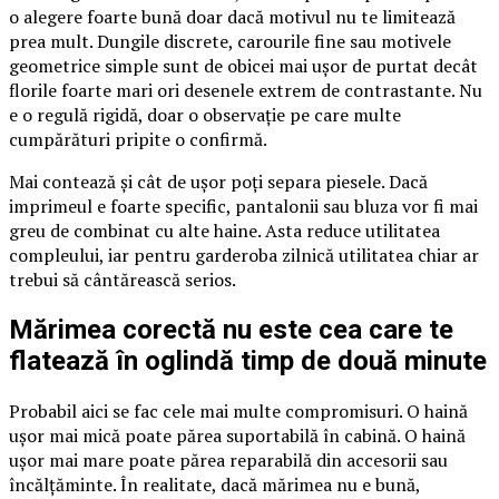
o alegere foarte bună doar dacă motivul nu te limitează
prea mult. Dungile discrete, carourile fine sau motivele
geometrice simple sunt de obicei mai ușor de purtat decât
florile foarte mari ori desenele extrem de contrastante. Nu
e o regulă rigidă, doar o observație pe care multe
cumpărături pripite o confirmă.
Mai contează și cât de ușor poți separa piesele. Dacă
imprimeul e foarte specific, pantalonii sau bluza vor fi mai
greu de combinat cu alte haine. Asta reduce utilitatea
compleului, iar pentru garderoba zilnică utilitatea chiar ar
trebui să cântărească serios.
Mărimea corectă nu este cea care te
flatează în oglindă timp de două minute
Probabil aici se fac cele mai multe compromisuri. O haină
ușor mai mică poate părea suportabilă în cabină. O haină
ușor mai mare poate părea reparabilă din accesorii sau
încălțăminte. În realitate, dacă mărimea nu e bună,