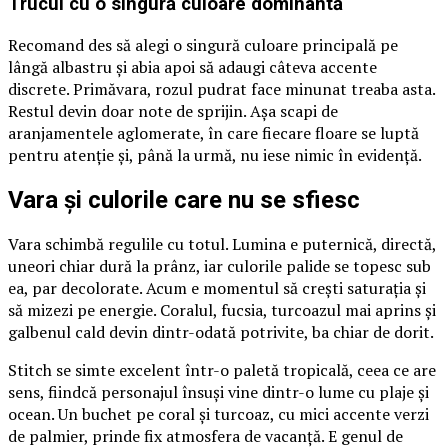
Trucul cu o singură culoare dominantă
Recomand des să alegi o singură culoare principală pe
lângă albastru și abia apoi să adaugi câteva accente
discrete. Primăvara, rozul pudrat face minunat treaba asta.
Restul devin doar note de sprijin. Așa scapi de
aranjamentele aglomerate, în care fiecare floare se luptă
pentru atenție și, până la urmă, nu iese nimic în evidență.
Vara și culorile care nu se sfiesc
Vara schimbă regulile cu totul. Lumina e puternică, directă,
uneori chiar dură la prânz, iar culorile palide se topesc sub
ea, par decolorate. Acum e momentul să crești saturația și
să mizezi pe energie. Coralul, fucsia, turcoazul mai aprins și
galbenul cald devin dintr-odată potrivite, ba chiar de dorit.
Stitch se simte excelent într-o paletă tropicală, ceea ce are
sens, fiindcă personajul însuși vine dintr-o lume cu plaje și
ocean. Un buchet pe coral și turcoaz, cu mici accente verzi
de palmier, prinde fix atmosfera de vacanță. E genul de