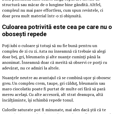
structură sau măcar de o lungime bine gândită. Altfel,
compleul nu mai pare effortless, cum spun revistele, ci
doar prea mult material într-o zi obișnuită.
Culoarea potrivită este cea pe care nu o
obosești repede
Poți iubi o culoare și totuși să nu fie bună pentru un
compleu de zi cu zi. Asta nu înseamnă că trebuie să alegi
doar bej, gri, bleumarin și alte nuanțe cuminți până la
anonimat. Înseamnă doar că merită să observi ce porți cu
adevărat, nu ce admiri la altele.
Nuanțele neutre au avantajul că se combină ușor și obosesc
greu. Un compleu crem, taupe, gri călduț, bleumarin sau
maro ciocolatiu poate fi purtat de multe ori fără să pară
mereu același. Cu alte accesorii, alt strat deasupra, altă
încălțăminte, își schimbă repede tonul.
Culorile saturate pot fi minunate, mai ales dacă știi că te