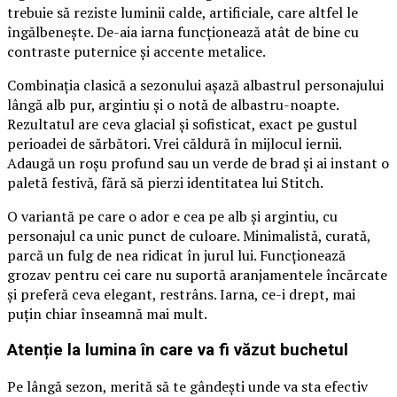
trebuie să reziste luminii calde, artificiale, care altfel le
îngălbenește. De-aia iarna funcționează atât de bine cu
contraste puternice și accente metalice.
Combinația clasică a sezonului așază albastrul personajului
lângă alb pur, argintiu și o notă de albastru-noapte.
Rezultatul are ceva glacial și sofisticat, exact pe gustul
perioadei de sărbători. Vrei căldură în mijlocul iernii.
Adaugă un roșu profund sau un verde de brad și ai instant o
paletă festivă, fără să pierzi identitatea lui Stitch.
O variantă pe care o ador e cea pe alb și argintiu, cu
personajul ca unic punct de culoare. Minimalistă, curată,
parcă un fulg de nea ridicat în jurul lui. Funcționează
grozav pentru cei care nu suportă aranjamentele încărcate
și preferă ceva elegant, restrâns. Iarna, ce-i drept, mai
puțin chiar înseamnă mai mult.
Atenție la lumina în care va fi văzut buchetul
Pe lângă sezon, merită să te gândești unde va sta efectiv