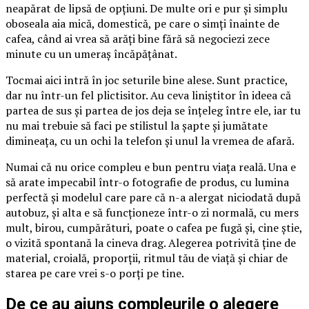
neapărat de lipsă de opțiuni. De multe ori e pur și simplu
oboseala aia mică, domestică, pe care o simți înainte de
cafea, când ai vrea să arăți bine fără să negociezi zece
minute cu un umeraș încăpățânat.
Tocmai aici intră în joc seturile bine alese. Sunt practice,
dar nu într-un fel plictisitor. Au ceva liniștitor în ideea că
partea de sus și partea de jos deja se înțeleg între ele, iar tu
nu mai trebuie să faci pe stilistul la șapte și jumătate
dimineața, cu un ochi la telefon și unul la vremea de afară.
Numai că nu orice compleu e bun pentru viața reală. Una e
să arate impecabil într-o fotografie de produs, cu lumina
perfectă și modelul care pare că n-a alergat niciodată după
autobuz, și alta e să funcționeze într-o zi normală, cu mers
mult, birou, cumpărături, poate o cafea pe fugă și, cine știe,
o vizită spontană la cineva drag. Alegerea potrivită ține de
material, croială, proporții, ritmul tău de viață și chiar de
starea pe care vrei s-o porți pe tine.
De ce au ajuns compleurile o alegere