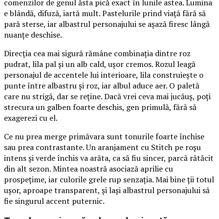
comenzilor de genul ăsta pică exact în lunile astea. Lumina
e blândă, difuză, iartă mult. Pastelurile prind viață fără să
pară sterse, iar albastrul personajului se așază firesc lângă
nuanțe deschise.
Direcția cea mai sigură rămâne combinația dintre roz
pudrat, lila pal și un alb cald, ușor cremos. Rozul leagă
personajul de accentele lui interioare, lila construiește o
punte între albastru și roz, iar albul aduce aer. O paletă
care nu strigă, dar se reține. Dacă vrei ceva mai jucăuș, poți
strecura un galben foarte deschis, gen primulă, fără să
exagerezi cu el.
Ce nu prea merge primăvara sunt tonurile foarte închise
sau prea contrastante. Un aranjament cu Stitch pe roșu
intens și verde închis va arăta, ca să fiu sincer, parcă rătăcit
din alt sezon. Mintea noastră asociază aprilie cu
prospețime, iar culorile grele rup senzația. Mai bine ții totul
ușor, aproape transparent, și lași albastrul personajului să
fie singurul accent puternic.