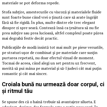
materiale se pot deforma repede.
Stofa subțire, amestecurile cu viscoză și materialele fluide
sunt foarte bune când vrei o ținută care să arate îngrijit
fără să fie rigidă. În plus, multe dintre ele trec elegant
dinspre zi spre seară. Contează însă ca țesătura să nu fie
prea subțire sau prea lucioasă, altfel compleul poate părea
mai degrabă festiv decât practic.
Publicațiile de modă insistă tot mai mult pe piese versatile,
pe straturi ușor de combinat și pe materiale care susțin
purtarea repetată, nu doar efectul vizual de moment.
Tocmai de aceea, când alegi un set pentru uz frecvent,
merită să pui mâna pe material și să-l judeci cât mai puțin
romantic și cât mai sincer.
Croiala bună nu urmează doar corpul, ci
și ritmul tău
Se spune des că o haină trebuie să avantajeze silueta. E
adevărat, desigur, dar formula asta e puțin prea vagă. În