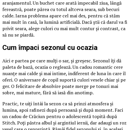
aranjamentul. Un buchet care arată impecabil ziua, lângă
fereastră, poate părea cu totul altceva seara, sub becuri
calde. Iarna problema apare cel mai des, pentru că stăm
mai mult în casă, la lumină artificială. Dacă știi că darul va fi
privit seara, alege culori cu mai mult contur și contrast, ca
să nu se piardă.
Cum împaci sezonul cu ocazia
Aici e partea pe care mulți o sar, și greșesc. Sezonul îți dă
paleta de bază, ocazia o reglează. Un cadou romantic cere
nuanțe mai calde și mai intime, indiferent de luna în care îl
oferi. O aniversare de copil suportă culori vesele chiar și pe
ger. O felicitare de absolvire poate merge pe tonuri mai
sobre, mai mature, fără să iasă din anotimp.
Practic, te uiți întâi la sezon ca să prinzi atmosfera și
lumina, apoi rafinezi după persoană și după moment. Faci
un cadou de Crăciun pentru o adolescentă topită după
Stitch. Poți păstra albul și argintiul iernii, dar adaugi un roz
vesel care o reprezintă. Rămâi fidel sezonului și, în același