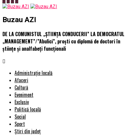
Buzau AZI
DE LA COMUNISTUL „ȘTIINȚA CONDUCERII” LA DEMOCRATUL
„MANAGEMENT”/”Abulici”, proști cu diplomă de doctori în
științe și analfabeți funcționali
Administrație locală
Afaceri
Cultură
Eveniment
Exclusiv
Politică locală
Social
Sport
Știri din județ