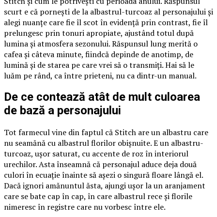
Stitch și cum le potrivești cu perioada anului. Răspunsul
scurt e că pornești de la albastrul-turcoaz al personajului și
alegi nuanțe care fie îl scot în evidență prin contrast, fie îl
prelungesc prin tonuri apropiate, ajustând totul după
lumina și atmosfera sezonului. Răspunsul lung merită o
cafea și câteva minute, fiindcă depinde de anotimp, de
lumină și de starea pe care vrei să o transmiți. Hai să le
luăm pe rând, ca între prieteni, nu ca dintr-un manual.
De ce contează atât de mult culoarea
de bază a personajului
Tot farmecul vine din faptul că Stitch are un albastru care
nu seamănă cu albastrul florilor obișnuite. E un albastru-
turcoaz, ușor saturat, cu accente de roz în interiorul
urechilor. Asta înseamnă că personajul aduce deja două
culori în ecuație înainte să așezi o singură floare lângă el.
Dacă ignori amănuntul ăsta, ajungi ușor la un aranjament
care se bate cap în cap, în care albastrul rece și florile
nimeresc în registre care nu vorbesc între ele.