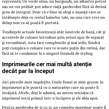
reprezintă. Un verde stins, un burgundy, un albastru petrol
sau un roz prăfuit pot aduce viață garderobei fără să devină
greu de integrat. Doar că e bine să alegi o nuanță care se
întâlnește deja cu restul hainelor tale, nu una care cere un
dulap nou ca să poată fi purtată.
Tendințele actuale favorizează atât neutrele de bază, cât și
accentele de culoare introduse prin seturi ușor de separat
și recombinat. Asta face compleurile și mai utile, fiindcă
poți cumpăra o culoare care te scoate puțin din rutină, dar
fără să te condamne la o singură formulă de styling.
Imprimeurile cer mai multă atenție
decât par la început
Aici părerile sunt împărțite. Unele femei se simt grozav în
imprimeuri și le poartă cu o naturalețe care nu poate fi
învățată. Altele, deși le admiră, au mereu senzația că
imprimeul intră primul într-o încăpere și ele abia apoi.
Pentru garderoba de zi cu zi, un compleu imprimat poate fi