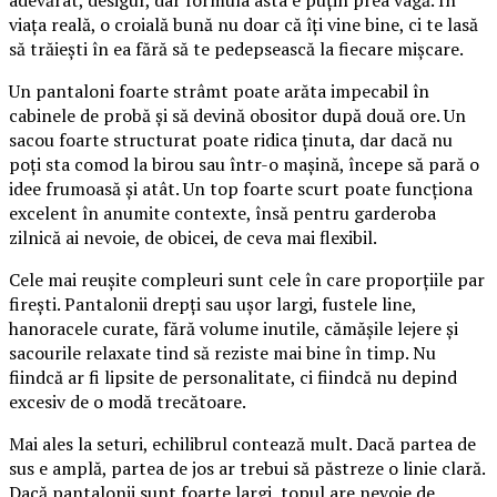
viața reală, o croială bună nu doar că îți vine bine, ci te lasă
să trăiești în ea fără să te pedepsească la fiecare mișcare.
Un pantaloni foarte strâmt poate arăta impecabil în
cabinele de probă și să devină obositor după două ore. Un
sacou foarte structurat poate ridica ținuta, dar dacă nu
poți sta comod la birou sau într-o mașină, începe să pară o
idee frumoasă și atât. Un top foarte scurt poate funcționa
excelent în anumite contexte, însă pentru garderoba
zilnică ai nevoie, de obicei, de ceva mai flexibil.
Cele mai reușite compleuri sunt cele în care proporțiile par
firești. Pantalonii drepți sau ușor largi, fustele line,
hanoracele curate, fără volume inutile, cămășile lejere și
sacourile relaxate tind să reziste mai bine în timp. Nu
fiindcă ar fi lipsite de personalitate, ci fiindcă nu depind
excesiv de o modă trecătoare.
Mai ales la seturi, echilibrul contează mult. Dacă partea de
sus e amplă, partea de jos ar trebui să păstreze o linie clară.
Dacă pantalonii sunt foarte largi, topul are nevoie de