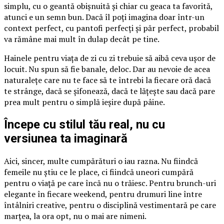
simplu, cu o geantă obișnuită și chiar cu geaca ta favorită,
atunci e un semn bun. Dacă îl poți imagina doar într-un
context perfect, cu pantofi perfecți și păr perfect, probabil
va rămâne mai mult în dulap decât pe tine.
Hainele pentru viața de zi cu zi trebuie să aibă ceva ușor de
locuit. Nu spun să fie banale, deloc. Dar au nevoie de acea
naturalețe care nu te face să te întrebi la fiecare oră dacă
te strânge, dacă se șifonează, dacă te lățește sau dacă pare
prea mult pentru o simplă ieșire după pâine.
Începe cu stilul tău real, nu cu
versiunea ta imaginară
Aici, sincer, multe cumpărături o iau razna. Nu fiindcă
femeile nu știu ce le place, ci fiindcă uneori cumpără
pentru o viață pe care încă nu o trăiesc. Pentru brunch-uri
elegante în fiecare weekend, pentru drumuri line între
întâlniri creative, pentru o disciplină vestimentară pe care
marțea, la ora opt, nu o mai are nimeni.