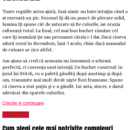
Toate regulile astea ajută, însă nimic nu bate intuiția când o
ai exersată un pic. Sezonul îți dă un punct de plecare solid,
lumina îți spune cât de saturate să fie culorile, iar ocazia
rafinează totul. La final, cel mai bun buchet rămâne cel
care îți seamănă ție sau persoanei căreia i-l dai. Dacă cineva
adoră rozul în decembrie, lasă-l acolo, chiar dacă manualul
de culoare ar zice altfel.
Am ajuns să cred că armonia nu înseamnă o schemă
perfectă, ci coerența unei intenții. Un buchet construit în
jurul lui Stitch, cu o paletă gândită după anotimp și după
om, transmite mai mult decât niște flori frumoase. Spune
că cineva a stat puțin și s-a gândit. Iar asta, sincer, e darul
adevărat din spatele culorilor.
Citeste in continuare
Eveniment
Cum alegi cele mai potrivite compleuri