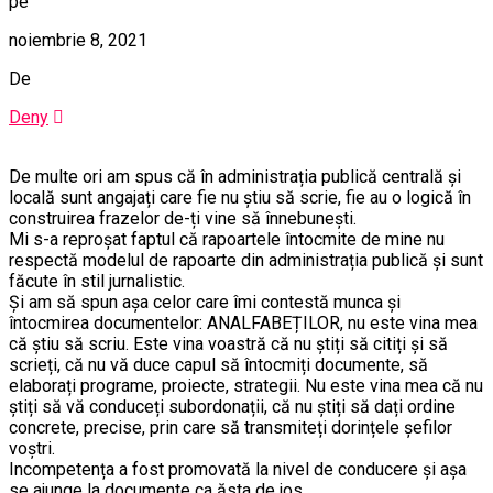
pe
noiembrie 8, 2021
De
Deny
De multe ori am spus că în administrația publică centrală și
locală sunt angajați care fie nu știu să scrie, fie au o logică în
construirea frazelor de-ți vine să înnebunești.
Mi s-a reproșat faptul că rapoartele întocmite de mine nu
respectă modelul de rapoarte din administrația publică și sunt
făcute în stil jurnalistic.
Și am să spun așa celor care îmi contestă munca și
întocmirea documentelor: ANALFABEȚILOR, nu este vina mea
că știu să scriu. Este vina voastră că nu știți să citiți și să
scrieți, că nu vă duce capul să întocmiți documente, să
elaborați programe, proiecte, strategii. Nu este vina mea că nu
știți să vă conduceți subordonații, că nu știți să dați ordine
concrete, precise, prin care să transmiteți dorințele șefilor
voștri.
Incompetența a fost promovată la nivel de conducere și așa
se ajunge la documente ca ăsta de jos.