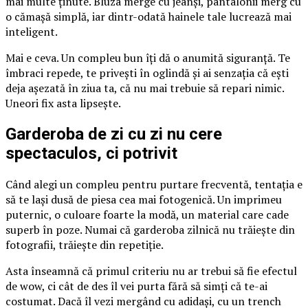
mai multe ținute. Bluza merge cu jeanși, pantalonii merg cu
o cămașă simplă, iar dintr-odată hainele tale lucrează mai
inteligent.
Mai e ceva. Un compleu bun îți dă o anumită siguranță. Te
îmbraci repede, te privești în oglindă și ai senzația că ești
deja așezată în ziua ta, că nu mai trebuie să repari nimic.
Uneori fix asta lipsește.
Garderoba de zi cu zi nu cere
spectaculos, ci potrivit
Când alegi un compleu pentru purtare frecventă, tentația e
să te lași dusă de piesa cea mai fotogenică. Un imprimeu
puternic, o culoare foarte la modă, un material care cade
superb în poze. Numai că garderoba zilnică nu trăiește din
fotografii, trăiește din repetiție.
Asta înseamnă că primul criteriu nu ar trebui să fie efectul
de wow, ci cât de des îl vei purta fără să simți că te-ai
costumat. Dacă îl vezi mergând cu adidași, cu un trench