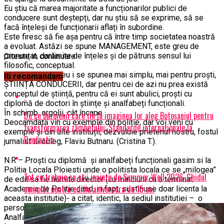
Eu știu că marea majoritate a funcționarilor publici de
conducere sunt deștepți, dar nu știu să se exprime, să se
facă înțeleși de funcționarii aflați în subordine.
Este firesc să fie așa pentru că între timp societatea noastră
a evoluat. Astăzi se spune MANAGEMENT, este greu de
pronunțat, darămite de înțeles și de pătruns sensul lui
Citeste in continuare
filosofic, conceptual.
Când am învățat eu i se spunea mai simplu, mai pentru proști,
Iti recomandam
ȘTIINȚA CONDUCERII, dar pentru cei de azi nu prea există
conceptul de știință, pentru că ei sunt abulici, proști cu
diplomă de doctori în științe și analfabeți funcționali.
În schimb, orgolii, cât încape.
De ce buzoienii care țin la imaginea lor aleg Botoșaniul pentru
Deocamdată vin cu exemple din poliție, dar voi veni cu
transformarea zâmbetului: Standarde internaționale la
exemple și din alte instituții, dezvaluie prietenul nostru, fostul
Dentastic
jurnalist si coleg, Flaviu Butnaru. (Cristina T.).
N.R – Proști cu diplomă și analfabeți funcționali gasim si la
Politia Locala Ploiesti unde o politista locala ce se „milogea”
Tot ce trebuie sa stii inainte de Summer Well 2026. Ghidul
de edil sa fie numita director (cu minciuni ca a terminat
complet pentru editia aniversara de 15 ani
Academia de Politie cand, in fapt, sustinuse doar licenta la
aceasta institutie)- a citat, identic, la sediul institutiei – o
persoana decedata.
Analfabeti functionali ii gasim la tot pasul si orgolii, cât