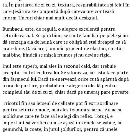
ta. În purtarea de zi cu zi, textura, respirabilitatea și felul în
care țesătura se comportă după câteva ore contează
enorm. Uneori chiar mai mult decât designul.
Bumbacul este, de regulă, o alegere excelentă pentru
seturile casual. Respiră bine, se simte familiar pe piele și nu
dă senzația aia de haină care te obligă să stai dreaptă ca să
arate bine. Dacă are și un mic procent de elastan, cu atât
mai bine, fiindcă se mișcă frumos și nu devine rigid.
Inul este superb, mai ales în sezonul cald, dar trebuie
acceptat cu tot cu firea lui. Se șifonează, iar asta face parte
din farmecul lui. Dacă te enervează orice cută apărută după
o oră de purtare, probabil nu e alegerea ideală pentru
compleul tău de zi cu zi, chiar dacă pe umeraș pare poveste.
Tricotul fin sau jerseul de calitate pot fi extraordinare
pentru seturi comode, mai ales toamna și iarna. Au acea
moliciune care te face să le alegi din reflex. Totuși, e
important să verifici cum se așază în zonele sensibile, la
genunchi, la coate, în jurul șoldurilor, pentru că unele