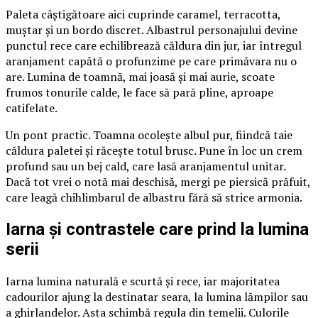
Paleta câștigătoare aici cuprinde caramel, terracotta,
muștar și un bordo discret. Albastrul personajului devine
punctul rece care echilibrează căldura din jur, iar întregul
aranjament capătă o profunzime pe care primăvara nu o
are. Lumina de toamnă, mai joasă și mai aurie, scoate
frumos tonurile calde, le face să pară pline, aproape
catifelate.
Un pont practic. Toamna ocolește albul pur, fiindcă taie
căldura paletei și răcește totul brusc. Pune în loc un crem
profund sau un bej cald, care lasă aranjamentul unitar.
Dacă tot vrei o notă mai deschisă, mergi pe piersică prăfuit,
care leagă chihlimbarul de albastru fără să strice armonia.
Iarna și contrastele care prind la lumina
serii
Iarna lumina naturală e scurtă și rece, iar majoritatea
cadourilor ajung la destinatar seara, la lumina lămpilor sau
a ghirlandelor. Asta schimbă regula din temelii. Culorile