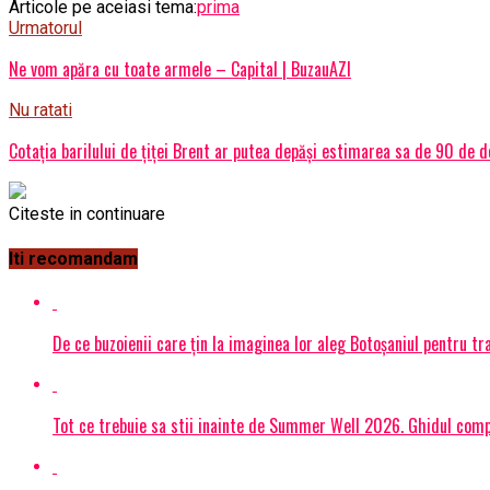
Articole pe aceiasi tema:
prima
Urmatorul
Ne vom apăra cu toate armele – Capital | BuzauAZI
Nu ratati
Cotaţia barilului de ţiţei Brent ar putea depăși estimarea sa de 90 de do
Citeste in continuare
Iti recomandam
De ce buzoienii care țin la imaginea lor aleg Botoșaniul pentru 
Tot ce trebuie sa stii inainte de Summer Well 2026. Ghidul compl