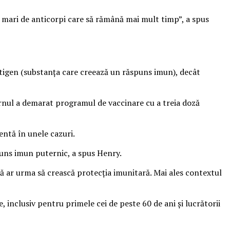
 mari de anticorpi care să rămână mai mult timp”, a spus
tigen (substanța care creează un răspuns imun), decât
ernul a demarat programul de vaccinare cu a treia doză
entă în unele cazuri.
uns imun puternic, a spus Henry.
ză ar urma să crească protecţia imunitară. Mai ales contextul
, inclusiv pentru primele cei de peste 60 de ani și lucrătorii