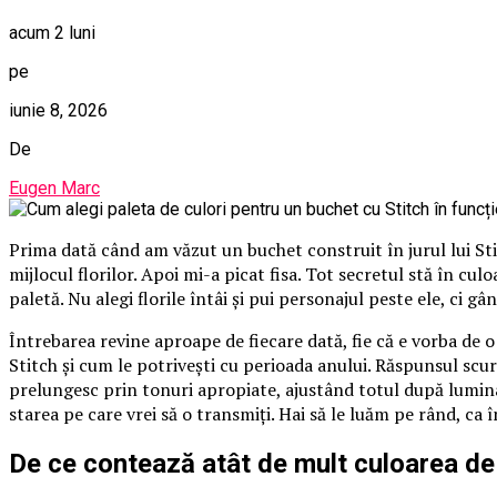
acum 2 luni
pe
iunie 8, 2026
De
Eugen Marc
Prima dată când am văzut un buchet construit în jurul lui St
mijlocul florilor. Apoi mi-a picat fisa. Tot secretul stă în cu
paletă. Nu alegi florile întâi și pui personajul peste ele, ci gâ
Întrebarea revine aproape de fiecare dată, fie că e vorba de 
Stitch și cum le potrivești cu perioada anului. Răspunsul scurt
prelungesc prin tonuri apropiate, ajustând totul după lumina
starea pe care vrei să o transmiți. Hai să le luăm pe rând, ca 
De ce contează atât de mult culoarea de