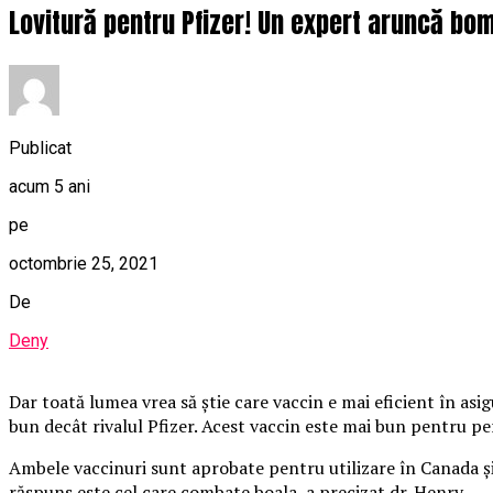
Lovitură pentru Pfizer! Un expert aruncă bomb
Publicat
acum 5 ani
pe
octombrie 25, 2021
De
Deny
Dar toată lumea vrea să știe care vaccin e mai eficient în asi
bun decât rivalul Pfizer. Acest vaccin este mai bun pentru 
Ambele vaccinuri sunt aprobate pentru utilizare în Canada și
răspuns este cel care combate boala, a precizat dr. Henry.