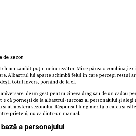
itch am zâmbit puțin neîncrezător. Mi se părea o combinație ci
loare. Albastrul lui aparte schimbă felul în care percepi restul 
ndești totul invers, pornind de la el.
o aniversare, de un gest pentru cineva drag sau de un cadou pen
 e că pornești de la albastrul-turcoaz al personajului și alegi nu
 și atmosfera sezonului. Răspunsul lung merită o cafea și câte
între prieteni, nu ca dintr-un manual.
 bază a personajului