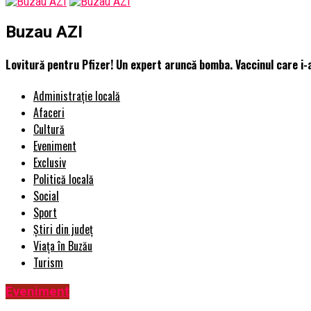
Buzau AZI
Lovitură pentru Pfizer! Un expert aruncă bomba. Vaccinul care i-a
Administrație locală
Afaceri
Cultură
Eveniment
Exclusiv
Politică locală
Social
Sport
Știri din județ
Viața în Buzău
Turism
Eveniment