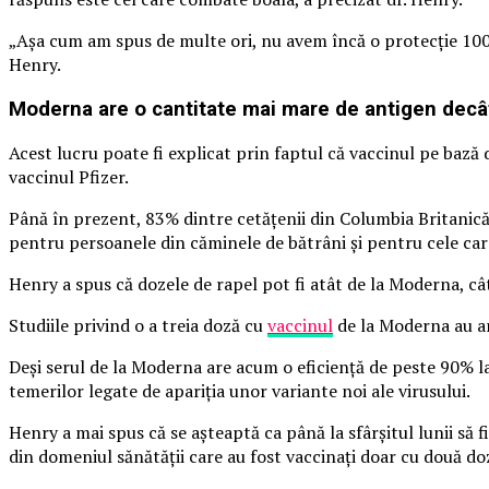
„Așa cum am spus de multe ori, nu avem încă o protecție 100%
Henry.
Moderna are o cantitate mai mare de antigen decât
Acest lucru poate fi explicat prin faptul că vaccinul pe baz
vaccinul Pfizer.
Până în prezent, 83% dintre cetățenii din Columbia Britanică
pentru persoanele din căminele de bătrâni și pentru cele c
Henry a spus că dozele de rapel pot fi atât de la Moderna, cât
Studiile privind o a treia doză cu
vaccinul
de la Moderna au a
Deşi serul de la Moderna are acum o eficienţă de peste 90% la
temerilor legate de apariţia unor variante noi ale virusului.
Henry a mai spus că se așteaptă ca până la sfârșitul lunii să f
din domeniul sănătății care au fost vaccinați doar cu două do