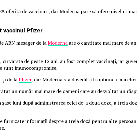
 oferită de vaccinuri, dar Moderna pare să ofere niveluri mai
 vaccinul Pfizer
ă de ARN mesager de la
Moderna
are o cantitate mai mare de an
, cu vârsta de peste 12 ani, au fost complet vaccinați, iar guv
are sunt imunocompromise.
 și de la
Pfizer
, dar Moderna s-a dovedit a fi opțiunea mai efici
rătat un număr mai mare de oameni care au dezvoltat un răsp
 şase luni după administrarea celei de-a doua doze, a treia do
ie furnizate informații despre a treia doză pentru alte persoane
ze.