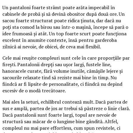
Un pantaloni foarte strâmt poate arăta impecabil în
cabinele de probă și să devină obositor după două ore. Un
sacou foarte structurat poate ridica ținuta, dar dacă nu
poți sta comod la birou sau într-o mașină, începe să pară o
idee frumoasă și atât. Un top foarte scurt poate funcționa
excelent în anumite contexte, însă pentru garderoba
zilnică ai nevoie, de obicei, de ceva mai flexibil.
Cele mai reușite compleuri sunt cele în care proporțiile par
firești. Pantalonii drepți sau ușor largi, fustele line,
hanoracele curate, fără volume inutile, cămășile lejere și
sacourile relaxate tind să reziste mai bine în timp. Nu
fiindcă ar fi lipsite de personalitate, ci fiindcă nu depind
excesiv de o modă trecătoare.
Mai ales la seturi, echilibrul contează mult. Dacă partea de
sus e amplă, partea de jos ar trebui să păstreze o linie clară.
Dacă pantalonii sunt foarte largi, topul are nevoie de
structură sau măcar de o lungime bine gândită. Altfel,
compleul nu mai pare effortless, cum spun revistele, ci