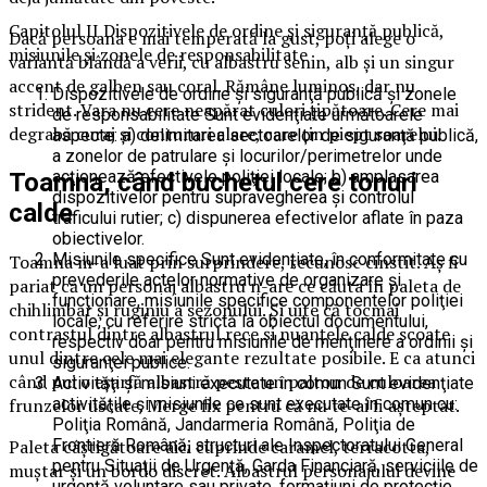
Capitolul II Dispozitivele de ordine şi siguranţă publică,
Dacă persoana e mai temperată la gust, poți alege o
misiunile şi zonele de responsabilitate
variantă blândă a verii, cu albastru senin, alb și un singur
accent de galben sau coral. Rămâne luminos, dar nu
Dispozitivele de ordine şi siguranţă publică şi zonele
strident. Vara nu cere neapărat culori țipătoare. Cere mai
de responsabilitate Sunt evidenţiate următoarele
degrabă curaj și contururi clare, care țin piept soarelui.
aspecte: a) delimitarea sectoarelor de siguranţă publică,
a zonelor de patrulare şi locurilor/perimetrelor unde
acţionează efectivele poliţiei locale; b) amplasarea
Toamna, când buchetul cere tonuri
dispozitivelor pentru supravegherea şi controlul
calde
traficului rutier; c) dispunerea efectivelor aflate în paza
obiectivelor.
Misiunile specifice Sunt evidenţiate, în conformitate cu
Toamna m-a luat prin surprindere, recunosc cinstit. Aș fi
prevederile actelor normative de organizare şi
pariat că un personaj albastru n-are ce căuta în paleta de
funcţionare, misiunile specifice componentelor poliţiei
chihlimbar și ruginiu a sezonului. Și uite că tocmai
locale, cu referire strictă la obiectul documentului,
contrastul dintre albastrul rece și nuanțele calde scoate
respectiv doar pentru misiunile de menţinere a ordinii şi
unul dintre cele mai elegante rezultate posibile. E ca atunci
siguranţei publice.
când pui o eșarfă albastră peste un palton de culoarea
Activităţi şi misiuni executate în comun Sunt evidenţiate
activităţile şi misiunile ce sunt executate în comun cu:
frunzelor uscate. Merge fix pentru că nu te-ai fi așteptat.
Poliţia Română, Jandarmeria Română, Poliţia de
Frontieră Română, structuri ale Inspectoratului General
Paleta câștigătoare aici cuprinde caramel, terracotta,
pentru Situaţii de Urgenţă, Garda Financiară, serviciile de
muștar și un bordo discret. Albastrul personajului devine
urgenţă voluntare sau private, formaţiuni de protecţie