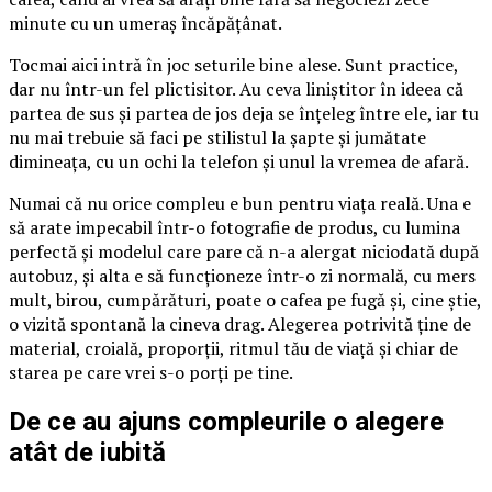
minute cu un umeraș încăpățânat.
Tocmai aici intră în joc seturile bine alese. Sunt practice,
dar nu într-un fel plictisitor. Au ceva liniștitor în ideea că
partea de sus și partea de jos deja se înțeleg între ele, iar tu
nu mai trebuie să faci pe stilistul la șapte și jumătate
dimineața, cu un ochi la telefon și unul la vremea de afară.
Numai că nu orice compleu e bun pentru viața reală. Una e
să arate impecabil într-o fotografie de produs, cu lumina
perfectă și modelul care pare că n-a alergat niciodată după
autobuz, și alta e să funcționeze într-o zi normală, cu mers
mult, birou, cumpărături, poate o cafea pe fugă și, cine știe,
o vizită spontană la cineva drag. Alegerea potrivită ține de
material, croială, proporții, ritmul tău de viață și chiar de
starea pe care vrei s-o porți pe tine.
De ce au ajuns compleurile o alegere
atât de iubită