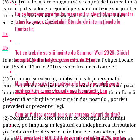
(6) Polițistul local are obligația să se abțină de la orice faptă
care ar putea aduce prejudicii persoanelor fizice sau juridice
De ce buzoienii care țin la imaginea lor aleg Botoșaniul pentru
ori prestigiului poliției locale și/sau autorităților publice-
transformarea zâmbetului: Standarde internaționale la
art 21 din Legea 155/2010!
Dentastic
1a
1b
Tot ce trebuie sa stii inainte de Summer Well 2026. Ghidul
complet pentru editia aniversara de 15 ani
In articolul 17 din Legea privind înfiinţarea Poliţiei Locale
nr. 155 din 12 iulie 2010 se specifica urmatoarele:
(1) În timpul serviciului, polițiștii locali și personalul
Mașinile de spălat și uscătoarele bazate pe inteligență
contractual din poliția locală cu atribuții în domeniul pazei
artificială îți cunosc hainele mai bine decât tine
bunurilor și a obiectivelor de interes local poartă uniformă
și exercită atribuțiile prevăzute în fișa postului, potrivit
prevederilor prezentei legi.
Cum ar fi dacă ceasul tău s-ar antrena alături de tine?
(2) Polițistul local este învestit cu exercițiul autorității
publice, pe timpul și în legătură cu îndeplinirea atribuțiilor
și a îndatoririlor de serviciu, în limitele competențelor
TAG investește 500.000 de euro în retail în 2026, pentru
stabilite prin lege, și beneficiază de dispozițiile legii penale