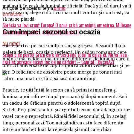
mai mult în casă, la lumină artificială. Dacă știi că darul va fi
Articole pe aceiasi tema:
prima
privit seara, alege culori cu mai mult contur și contrast, ca
Urmatorul
să nu se piardă.
Sărăcia va lovi crunt Europa! O nouă criză amenință omenirea. Milioane
Cum împaci sezonul cu ocazia
de oameni vor suferi – Capital | BuzauAZI
Nu ratati
Aici e partea pe care mulți o sar, și greșesc. Sezonul îți dă
paleta de bază, ocazia o reglează. Un cadou romantic cere
Scapă cine poate! Criza care va distruge totul în calea ei. Nu va lăsa
nuanțe mai calde și mai intime, indiferent de luna în care îl
neatins aproape niciun loc de pe pământ – Capital | BuzauAZI
oferi. O aniversare de copil suportă culori vesele chiar și pe
ger. O felicitare de absolvire poate merge pe tonuri mai
sobre, mai mature, fără să iasă din anotimp.
Practic, te uiți întâi la sezon ca să prinzi atmosfera și
lumina, apoi rafinezi după persoană și după moment. Faci
un cadou de Crăciun pentru o adolescentă topită după
Stitch. Poți păstra albul și argintiul iernii, dar adaugi un roz
vesel care o reprezintă. Rămâi fidel sezonului și, în același
timp, personalizezi. Tocmai gândirea asta face diferența
între un buchet luat la repezeală și unul care chiar