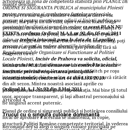
actioneaza in zona de competenta stabilita prin PLANUL DE
nuanțe deschise.
ORDINE SI SIGURANTA PUBLICA al municipiului Ploiesti
pentru prevenirea si combaterea faptelor antisociale,
Direcția cea mai sigură rămâne combinația dintre roz
precum si pentru mentinerea odinii si linistii publice sau
pudrat, lila pal și un alb cald, ușor cremos. Rozul leagă
curateniei localitati si avand in vedere ca
acest PLAN NU
personajul de accentele lui interioare, lila construiește o
EXISTA conform Ordinul M.A.I. nr 92 din 05 mai 2011
punte între albastru și roz, iar albul aduce aer. O paletă
(plan ce
trebuia intocmit pana la data de 15 aprilie)
,
care nu strigă, dar se reține. Dacă vrei ceva mai jucăuș, poți
precum si avand in vedere aberatiile juridice din
strecura un galben foarte deschis, gen primulă, fără să
Regulamentul de Organizare si Functionare al Politiei
exagerezi cu el.
Locale Ploiesti,
Incisiv de Prahova va solicita, oficial,
Ce nu prea merge primăvara sunt tonurile foarte închise
ministrului M.A.I sa demareze un control la aceasta
sau prea contrastante. Un aranjament cu Stitch pe roșu
institutie privind respectarea principiilor
intens și verde închis va arăta, ca să fiu sincer, parcă rătăcit
constitutionale, conform art 44 din L155/2010.
din alt sezon. Mintea noastră asociază aprilie cu
Ordinul M. A. I. Nr.92 din 5 Mai 2011
prospețime, iar culorile grele rup senzația. Mai bine ții totul
ușor, aproape transparent, și lași albastrul personajului să
Articolul 4
fie singurul accent puternic.
Planul de ordine şi siguranţă publică şi hotărârea consiliului
Trucul cu o singură culoare dominantă
local de aprobare a acestuia se înaintează, în copie,
structurii Poliţiei Române competente teritorial, în vederea
Recomand des să alegi o singură culoare principală pe
asigurării unui management integrat al misiunilor şi