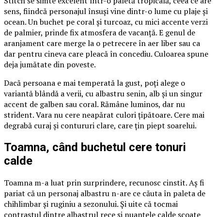
Stitch se simte excelent într-o paletă tropicală, ceea ce are
sens, fiindcă personajul însuși vine dintr-o lume cu plaje și
ocean. Un buchet pe coral și turcoaz, cu mici accente verzi
de palmier, prinde fix atmosfera de vacanță. E genul de
aranjament care merge la o petrecere în aer liber sau ca
dar pentru cineva care pleacă în concediu. Culoarea spune
deja jumătate din poveste.
Dacă persoana e mai temperată la gust, poți alege o
variantă blândă a verii, cu albastru senin, alb și un singur
accent de galben sau coral. Rămâne luminos, dar nu
strident. Vara nu cere neapărat culori țipătoare. Cere mai
degrabă curaj și contururi clare, care țin piept soarelui.
Toamna, când buchetul cere tonuri
calde
Toamna m-a luat prin surprindere, recunosc cinstit. Aș fi
pariat că un personaj albastru n-are ce căuta în paleta de
chihlimbar și ruginiu a sezonului. Și uite că tocmai
contrastul dintre albastrul rece și nuanțele calde scoate