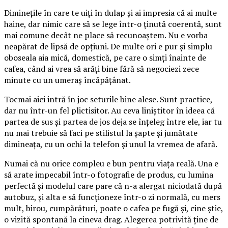
Diminețile în care te uiți în dulap și ai impresia că ai multe
haine, dar nimic care să se lege într-o ținută coerentă, sunt
mai comune decât ne place să recunoaștem. Nu e vorba
neapărat de lipsă de opțiuni. De multe ori e pur și simplu
oboseala aia mică, domestică, pe care o simți înainte de
cafea, când ai vrea să arăți bine fără să negociezi zece
minute cu un umeraș încăpățânat.
Tocmai aici intră în joc seturile bine alese. Sunt practice,
dar nu într-un fel plictisitor. Au ceva liniștitor în ideea că
partea de sus și partea de jos deja se înțeleg între ele, iar tu
nu mai trebuie să faci pe stilistul la șapte și jumătate
dimineața, cu un ochi la telefon și unul la vremea de afară.
Numai că nu orice compleu e bun pentru viața reală. Una e
să arate impecabil într-o fotografie de produs, cu lumina
perfectă și modelul care pare că n-a alergat niciodată după
autobuz, și alta e să funcționeze într-o zi normală, cu mers
mult, birou, cumpărături, poate o cafea pe fugă și, cine știe,
o vizită spontană la cineva drag. Alegerea potrivită ține de