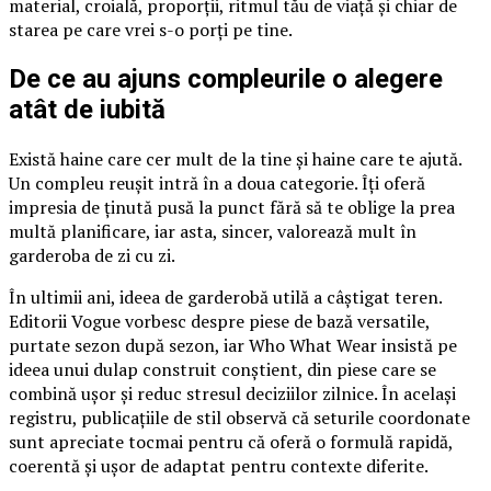
material, croială, proporții, ritmul tău de viață și chiar de
starea pe care vrei s-o porți pe tine.
De ce au ajuns compleurile o alegere
atât de iubită
Există haine care cer mult de la tine și haine care te ajută.
Un compleu reușit intră în a doua categorie. Îți oferă
impresia de ținută pusă la punct fără să te oblige la prea
multă planificare, iar asta, sincer, valorează mult în
garderoba de zi cu zi.
În ultimii ani, ideea de garderobă utilă a câștigat teren.
Editorii Vogue vorbesc despre piese de bază versatile,
purtate sezon după sezon, iar Who What Wear insistă pe
ideea unui dulap construit conștient, din piese care se
combină ușor și reduc stresul deciziilor zilnice. În același
registru, publicațiile de stil observă că seturile coordonate
sunt apreciate tocmai pentru că oferă o formulă rapidă,
coerentă și ușor de adaptat pentru contexte diferite.