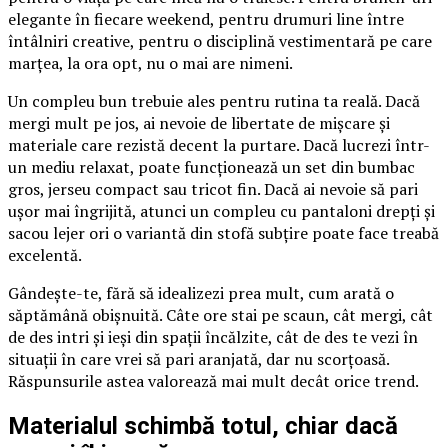
elegante în fiecare weekend, pentru drumuri line între
întâlniri creative, pentru o disciplină vestimentară pe care
marțea, la ora opt, nu o mai are nimeni.
Un compleu bun trebuie ales pentru rutina ta reală. Dacă
mergi mult pe jos, ai nevoie de libertate de mișcare și
materiale care rezistă decent la purtare. Dacă lucrezi într-
un mediu relaxat, poate funcționează un set din bumbac
gros, jerseu compact sau tricot fin. Dacă ai nevoie să pari
ușor mai îngrijită, atunci un compleu cu pantaloni drepți și
sacou lejer ori o variantă din stofă subțire poate face treabă
excelentă.
Gândește-te, fără să idealizezi prea mult, cum arată o
săptămână obișnuită. Câte ore stai pe scaun, cât mergi, cât
de des intri și ieși din spații încălzite, cât de des te vezi în
situații în care vrei să pari aranjată, dar nu scorțoasă.
Răspunsurile astea valorează mai mult decât orice trend.
Materialul schimbă totul, chiar dacă