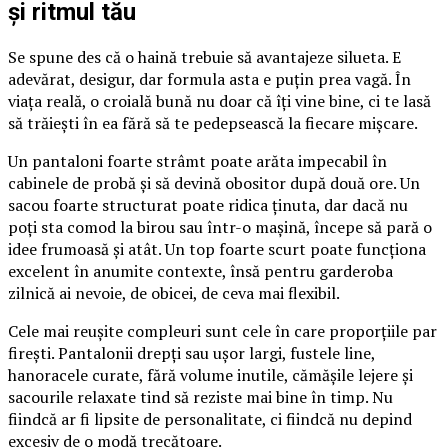
și ritmul tău
Se spune des că o haină trebuie să avantajeze silueta. E
adevărat, desigur, dar formula asta e puțin prea vagă. În
viața reală, o croială bună nu doar că îți vine bine, ci te lasă
să trăiești în ea fără să te pedepsească la fiecare mișcare.
Un pantaloni foarte strâmt poate arăta impecabil în
cabinele de probă și să devină obositor după două ore. Un
sacou foarte structurat poate ridica ținuta, dar dacă nu
poți sta comod la birou sau într-o mașină, începe să pară o
idee frumoasă și atât. Un top foarte scurt poate funcționa
excelent în anumite contexte, însă pentru garderoba
zilnică ai nevoie, de obicei, de ceva mai flexibil.
Cele mai reușite compleuri sunt cele în care proporțiile par
firești. Pantalonii drepți sau ușor largi, fustele line,
hanoracele curate, fără volume inutile, cămășile lejere și
sacourile relaxate tind să reziste mai bine în timp. Nu
fiindcă ar fi lipsite de personalitate, ci fiindcă nu depind
excesiv de o modă trecătoare.