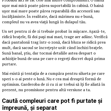
ușor mai mică poate părea suportabilă în cabină. O haină
ușor mai mare poate părea reparabilă din accesorii sau
încălțăminte. În realitate, dacă mărimea nu e bună,
compleul nu va avea viață lungă în dulapul tău.
Un set pentru zi de zi trebuie probat în mișcare. Așază-te,
ridică brațele, fă doi pași mai mari, trage aer adânc. Verifică
dacă pantalonii trag într-o zonă, dacă bluza se ridică prea
mult, dacă sacoul se încrețește urât când închizi brațele.
Sună banal, știu, dar tocmai detaliile astea despart o
achiziție bună de una pe care o regreți discret după prima
purtare.
Mai există și tentația de a cumpăra pentru silueta pe care
speri s-o ai peste o lună. Nu e cea mai dreaptă formă de
optimism. Garderoba de zi cu zi ar trebui să îți fie aliată în
prezent, nu promisiune pentru altă versiune a ta.
Caută compleuri care pot fi purtate și
împreună, și separat