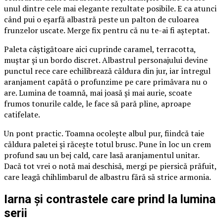
unul dintre cele mai elegante rezultate posibile. E ca atunci
când pui o eșarfă albastră peste un palton de culoarea
frunzelor uscate. Merge fix pentru că nu te-ai fi așteptat.
Paleta câștigătoare aici cuprinde caramel, terracotta,
muștar și un bordo discret. Albastrul personajului devine
punctul rece care echilibrează căldura din jur, iar întregul
aranjament capătă o profunzime pe care primăvara nu o
are. Lumina de toamnă, mai joasă și mai aurie, scoate
frumos tonurile calde, le face să pară pline, aproape
catifelate.
Un pont practic. Toamna ocolește albul pur, fiindcă taie
căldura paletei și răcește totul brusc. Pune în loc un crem
profund sau un bej cald, care lasă aranjamentul unitar.
Dacă tot vrei o notă mai deschisă, mergi pe piersică prăfuit,
care leagă chihlimbarul de albastru fără să strice armonia.
Iarna și contrastele care prind la lumina
serii