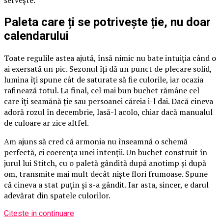
servește.
Paleta care ți se potrivește ție, nu doar
calendarului
Toate regulile astea ajută, însă nimic nu bate intuiția când o
ai exersată un pic. Sezonul îți dă un punct de plecare solid,
lumina îți spune cât de saturate să fie culorile, iar ocazia
rafinează totul. La final, cel mai bun buchet rămâne cel
care îți seamănă ție sau persoanei căreia i-l dai. Dacă cineva
adoră rozul în decembrie, lasă-l acolo, chiar dacă manualul
de culoare ar zice altfel.
Am ajuns să cred că armonia nu înseamnă o schemă
perfectă, ci coerența unei intenții. Un buchet construit în
jurul lui Stitch, cu o paletă gândită după anotimp și după
om, transmite mai mult decât niște flori frumoase. Spune
că cineva a stat puțin și s-a gândit. Iar asta, sincer, e darul
adevărat din spatele culorilor.
Citeste in continuare