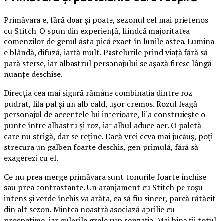
Primăvara e, fără doar și poate, sezonul cel mai prietenos
cu Stitch. O spun din experiență, fiindcă majoritatea
comenzilor de genul ăsta pică exact în lunile astea. Lumina
e blândă, difuză, iartă mult. Pastelurile prind viață fără să
pară sterse, iar albastrul personajului se așază firesc lângă
nuanțe deschise.
Direcția cea mai sigură rămâne combinația dintre roz
pudrat, lila pal și un alb cald, ușor cremos. Rozul leagă
personajul de accentele lui interioare, lila construiește o
punte între albastru și roz, iar albul aduce aer. O paletă
care nu strigă, dar se reține. Dacă vrei ceva mai jucăuș, poți
strecura un galben foarte deschis, gen primulă, fără să
exagerezi cu el.
Ce nu prea merge primăvara sunt tonurile foarte închise
sau prea contrastante. Un aranjament cu Stitch pe roșu
intens și verde închis va arăta, ca să fiu sincer, parcă rătăcit
din alt sezon. Mintea noastră asociază aprilie cu
prospețime, iar culorile grele rup senzația. Mai bine ții totul