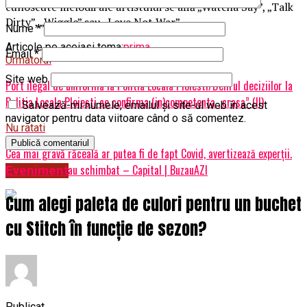
cunoscute melodii ale artistului se află „Watcha Say”, „Talk
Dirty”, „Wiggle” sau „Love Not War”.
Nume
*
Articole pe aceiasi tema:
prima
Email
*
Urmatorul
Site web
Port ilegal de uniforma la Politia Locala Ploiesti/Delirul deciziilor la
Politia Locala Ploiesti ce confirma (in)competenta „crasa” (II)
Salvează-mi numele, emailul și site-ul web în acest
navigator pentru data viitoare când o să comentez.
Nu ratati
Cea mai gravă răceală ar putea fi de fapt Covid, avertizează experții.
Simptomele s-au schimbat – Capital | BuzauAZI
Eveniment
Cum alegi paleta de culori pentru un buchet
cu Stitch în funcție de sezon?
Publicat