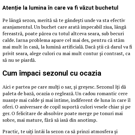
Atenție la lumina în care va fi văzut buchetul
Pe lângă sezon, merită să te gândești unde va sta efectiv
aranjamentul. Un buchet care arată impecabil ziua, lângă
fereastră, poate părea cu totul altceva seara, sub becuri
calde. Iarna problema apare cel mai des, pentru că stăm
mai mult în casă, la lumină artificială. Dacă știi că darul va fi
privit seara, alege culori cu mai mult contur și contrast, ca
să nu se piardă.
Cum împaci sezonul cu ocazia
Aici e partea pe care mulți o sar, și greșesc. Sezonul îți dă
paleta de bază, ocazia o reglează. Un cadou romantic cere
nuanțe mai calde și mai intime, indiferent de luna în care îl
oferi. O aniversare de copil suportă culori vesele chiar și pe
ger. O felicitare de absolvire poate merge pe tonuri mai
sobre, mai mature, fără să iasă din anotimp.
Practic, te uiți întâi la sezon ca să prinzi atmosfera și