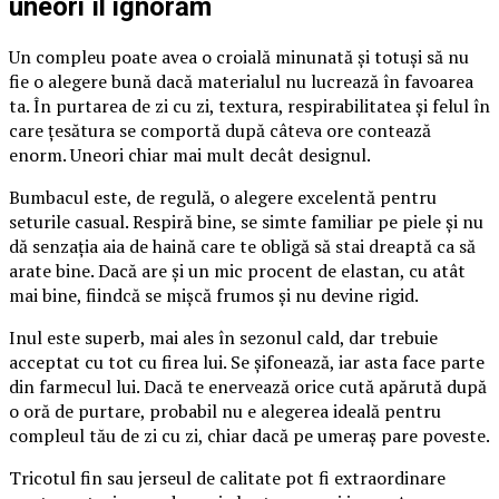
uneori îl ignorăm
Un compleu poate avea o croială minunată și totuși să nu
fie o alegere bună dacă materialul nu lucrează în favoarea
ta. În purtarea de zi cu zi, textura, respirabilitatea și felul în
care țesătura se comportă după câteva ore contează
enorm. Uneori chiar mai mult decât designul.
Bumbacul este, de regulă, o alegere excelentă pentru
seturile casual. Respiră bine, se simte familiar pe piele și nu
dă senzația aia de haină care te obligă să stai dreaptă ca să
arate bine. Dacă are și un mic procent de elastan, cu atât
mai bine, fiindcă se mișcă frumos și nu devine rigid.
Inul este superb, mai ales în sezonul cald, dar trebuie
acceptat cu tot cu firea lui. Se șifonează, iar asta face parte
din farmecul lui. Dacă te enervează orice cută apărută după
o oră de purtare, probabil nu e alegerea ideală pentru
compleul tău de zi cu zi, chiar dacă pe umeraș pare poveste.
Tricotul fin sau jerseul de calitate pot fi extraordinare