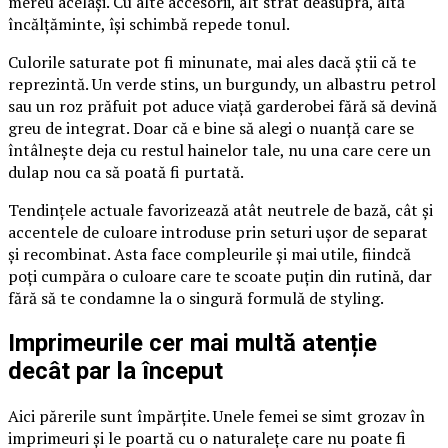
mereu același. Cu alte accesorii, alt strat deasupra, altă
încălțăminte, își schimbă repede tonul.
Culorile saturate pot fi minunate, mai ales dacă știi că te
reprezintă. Un verde stins, un burgundy, un albastru petrol
sau un roz prăfuit pot aduce viață garderobei fără să devină
greu de integrat. Doar că e bine să alegi o nuanță care se
întâlnește deja cu restul hainelor tale, nu una care cere un
dulap nou ca să poată fi purtată.
Tendințele actuale favorizează atât neutrele de bază, cât și
accentele de culoare introduse prin seturi ușor de separat
și recombinat. Asta face compleurile și mai utile, fiindcă
poți cumpăra o culoare care te scoate puțin din rutină, dar
fără să te condamne la o singură formulă de styling.
Imprimeurile cer mai multă atenție
decât par la început
Aici părerile sunt împărțite. Unele femei se simt grozav în
imprimeuri și le poartă cu o naturalețe care nu poate fi