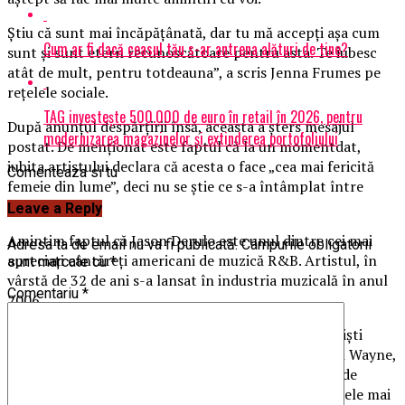
Știu că sunt mai încăpățânată, dar tu mă accepți așa cum
Cum ar fi dacă ceasul tău s-ar antrena alături de tine?
sunt și sunt etern recunoscătoare pentru asta. Te iubesc
atât de mult, pentru totdeauna”, a scris Jenna Frumes pe
rețelele sociale.
TAG investește 500.000 de euro în retail în 2026, pentru
După anunțul despărțirii însă, aceasta a șters mesajul
modernizarea magazinelor și extinderea portofoliului
postat. De menționat este faptul că la un momentdat,
iubita artistului declara că acesta o face „cea mai fericită
Comenteaza si tu
femeie din lume”, deci nu se știe ce s-a întâmplat între
timp.
Leave a Reply
Amintim faptul că Jason Derulo este unul dintre cei mai
Adresa ta de email nu va fi publicată.
Câmpurile obligatorii
apreciați cântăreți americani de muzică R&B. Artistul, în
sunt marcate cu
*
vârstă de 32 de ani s-a lansat în industria muzicală în anul
Comentariu
*
2006.
Pe lângă piesele proprii, el scris melodii pentru artiști
cunoscuți, printre care Diddy, Sean Kingston sau Lil Wayne,
după care a devenit artist solo. Și-a lansat albumul de
debut în 2020, numit chiar „Jason Derulo”. Printre cele mai