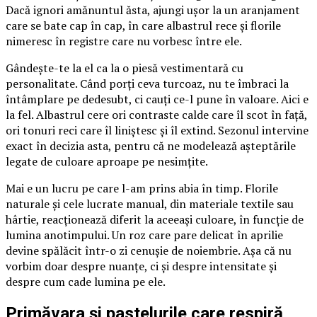
Dacă ignori amănuntul ăsta, ajungi ușor la un aranjament
care se bate cap în cap, în care albastrul rece și florile
nimeresc în registre care nu vorbesc între ele.
Gândește-te la el ca la o piesă vestimentară cu
personalitate. Când porți ceva turcoaz, nu te îmbraci la
întâmplare pe dedesubt, ci cauți ce-l pune în valoare. Aici e
la fel. Albastrul cere ori contraste calde care îl scot în față,
ori tonuri reci care îl liniștesc și îl extind. Sezonul intervine
exact în decizia asta, pentru că ne modelează așteptările
legate de culoare aproape pe nesimțite.
Mai e un lucru pe care l-am prins abia în timp. Florile
naturale și cele lucrate manual, din materiale textile sau
hârtie, reacționează diferit la aceeași culoare, în funcție de
lumina anotimpului. Un roz care pare delicat în aprilie
devine spălăcit într-o zi cenușie de noiembrie. Așa că nu
vorbim doar despre nuanțe, ci și despre intensitate și
despre cum cade lumina pe ele.
Primăvara și pastelurile care respiră