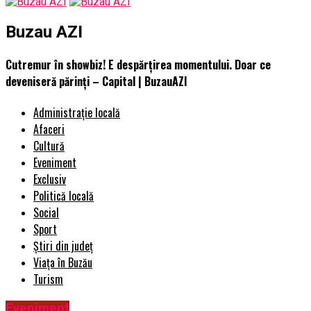
Buzau AZI
Cutremur în showbiz! E despărțirea momentului. Doar ce
deveniseră părinți – Capital | BuzauAZI
Administrație locală
Afaceri
Cultură
Eveniment
Exclusiv
Politică locală
Social
Sport
Știri din județ
Viața în Buzău
Turism
Eveniment