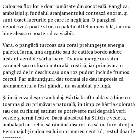
Culoarea florilor e doar jumătate din socoteală. Panglica,
ambalajul și fundalul aranjamentului contează enorm, și
sunt exact lucrurile pe care le neglijăm. O panglică
nepotrivită poate strica o paletă altfel impecabilă, iar una
bine aleasă o poate ridica vizibil.
Vara, o panglică turcoaz sau coral prelungește energia
paletei. Iarna, una argintie sau de catifea bordo aduce
instant aerul de sărbătoare. Toamna merge un satin
caramel sau o sfoară naturală, rustică, iar primăvara o
panglică de in deschis sau una roz pudrat închide frumos
cercul. Par mărunțișuri, dar tocmai ele dau impresia că
aranjamentul a fost gândit, nu asamblat pe fugă.
Și încă ceva despre ambalaj. Hârtia kraft caldă stă bine cu
toamna și cu primăvara naturală, în timp ce hârtia colorată
sau cea cu finisaj satinat se potrivește mai degrabă verii
vesele și iernii festive. Dacă albastrul lui Stitch e vedeta,
ambalajul ar trebui să rămână discret, ca să nu fure atenția.
Personajul și culoarea lui sunt mereu centrul, restul doar le