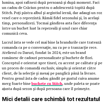
lumina, apoi rafinezi după persoană și după moment. Faci
un cadou de Crăciun pentru o adolescentă topită după
Stitch. Poți păstra albul și argintiul iernii, dar adaugi un roz
vesel care o reprezintă. Rămâi fidel sezonului și, în același
timp, personalizezi. Tocmai gândirea asta face diferența
între un buchet luat la repezeală și unul care chiar
comunică ceva.
Lucrul ăsta se vede cel mai bine la brandurile care tratează
comanda ca pe o conversație, nu ca pe o tranzacție rece.
Atelierul cu Daruri, fondat în 2024, este un brand
românesc de cadouri personalizate și buchete de flori.
Conceptul e orientat spre tineri, cu accent pe calitate și pe
un proces de comandă exclusiv, simplu și orientat către
client, de la selecție și mesaj pe panglică până la livrare.
Pentru genul ăsta de cadou gândit pe gustul cuiva anume
merg foarte bine
buchete cu Stitch
, unde paleta se poate
ajusta după sezon și după persoana care îl primește.
Mici detalii care schimbă tot rezultatul