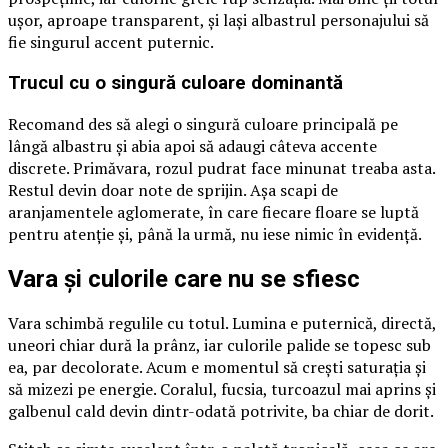
ușor, aproape transparent, și lași albastrul personajului să
fie singurul accent puternic.
Trucul cu o singură culoare dominantă
Recomand des să alegi o singură culoare principală pe
lângă albastru și abia apoi să adaugi câteva accente
discrete. Primăvara, rozul pudrat face minunat treaba asta.
Restul devin doar note de sprijin. Așa scapi de
aranjamentele aglomerate, în care fiecare floare se luptă
pentru atenție și, până la urmă, nu iese nimic în evidență.
Vara și culorile care nu se sfiesc
Vara schimbă regulile cu totul. Lumina e puternică, directă,
uneori chiar dură la prânz, iar culorile palide se topesc sub
ea, par decolorate. Acum e momentul să crești saturația și
să mizezi pe energie. Coralul, fucsia, turcoazul mai aprins și
galbenul cald devin dintr-odată potrivite, ba chiar de dorit.