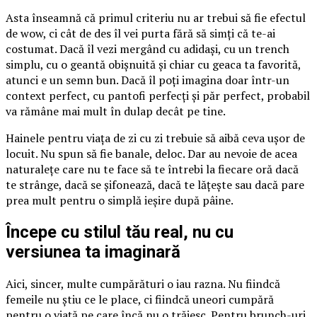
Asta înseamnă că primul criteriu nu ar trebui să fie efectul
de wow, ci cât de des îl vei purta fără să simți că te-ai
costumat. Dacă îl vezi mergând cu adidași, cu un trench
simplu, cu o geantă obișnuită și chiar cu geaca ta favorită,
atunci e un semn bun. Dacă îl poți imagina doar într-un
context perfect, cu pantofi perfecți și păr perfect, probabil
va rămâne mai mult în dulap decât pe tine.
Hainele pentru viața de zi cu zi trebuie să aibă ceva ușor de
locuit. Nu spun să fie banale, deloc. Dar au nevoie de acea
naturalețe care nu te face să te întrebi la fiecare oră dacă
te strânge, dacă se șifonează, dacă te lățește sau dacă pare
prea mult pentru o simplă ieșire după pâine.
Începe cu stilul tău real, nu cu
versiunea ta imaginară
Aici, sincer, multe cumpărături o iau razna. Nu fiindcă
femeile nu știu ce le place, ci fiindcă uneori cumpără
pentru o viață pe care încă nu o trăiesc. Pentru brunch-uri