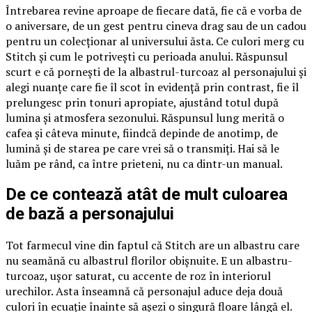
Întrebarea revine aproape de fiecare dată, fie că e vorba de
o aniversare, de un gest pentru cineva drag sau de un cadou
pentru un colecționar al universului ăsta. Ce culori merg cu
Stitch și cum le potrivești cu perioada anului. Răspunsul
scurt e că pornești de la albastrul-turcoaz al personajului și
alegi nuanțe care fie îl scot în evidență prin contrast, fie îl
prelungesc prin tonuri apropiate, ajustând totul după
lumina și atmosfera sezonului. Răspunsul lung merită o
cafea și câteva minute, fiindcă depinde de anotimp, de
lumină și de starea pe care vrei să o transmiți. Hai să le
luăm pe rând, ca între prieteni, nu ca dintr-un manual.
De ce contează atât de mult culoarea
de bază a personajului
Tot farmecul vine din faptul că Stitch are un albastru care
nu seamănă cu albastrul florilor obișnuite. E un albastru-
turcoaz, ușor saturat, cu accente de roz în interiorul
urechilor. Asta înseamnă că personajul aduce deja două
culori în ecuație înainte să așezi o singură floare lângă el.