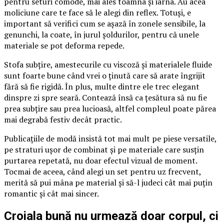
pentru seturi comode, mai ales toamna și iarna. Au acea
moliciune care te face să le alegi din reflex. Totuși, e
important să verifici cum se așază în zonele sensibile, la
genunchi, la coate, în jurul șoldurilor, pentru că unele
materiale se pot deforma repede.
Stofa subțire, amestecurile cu viscoză și materialele fluide
sunt foarte bune când vrei o ținută care să arate îngrijit
fără să fie rigidă. În plus, multe dintre ele trec elegant
dinspre zi spre seară. Contează însă ca țesătura să nu fie
prea subțire sau prea lucioasă, altfel compleul poate părea
mai degrabă festiv decât practic.
Publicațiile de modă insistă tot mai mult pe piese versatile,
pe straturi ușor de combinat și pe materiale care susțin
purtarea repetată, nu doar efectul vizual de moment.
Tocmai de aceea, când alegi un set pentru uz frecvent,
merită să pui mâna pe material și să-l judeci cât mai puțin
romantic și cât mai sincer.
Croiala bună nu urmează doar corpul, ci