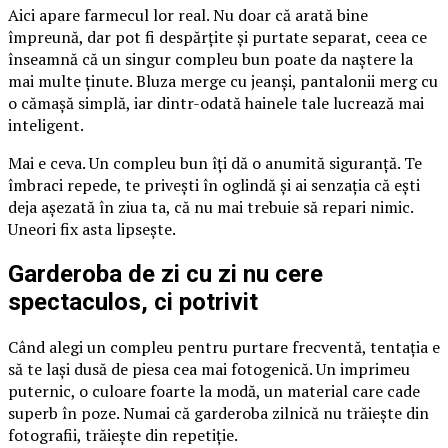
Aici apare farmecul lor real. Nu doar că arată bine
împreună, dar pot fi despărțite și purtate separat, ceea ce
înseamnă că un singur compleu bun poate da naștere la
mai multe ținute. Bluza merge cu jeanși, pantalonii merg cu
o cămașă simplă, iar dintr-odată hainele tale lucrează mai
inteligent.
Mai e ceva. Un compleu bun îți dă o anumită siguranță. Te
îmbraci repede, te privești în oglindă și ai senzația că ești
deja așezată în ziua ta, că nu mai trebuie să repari nimic.
Uneori fix asta lipsește.
Garderoba de zi cu zi nu cere
spectaculos, ci potrivit
Când alegi un compleu pentru purtare frecventă, tentația e
să te lași dusă de piesa cea mai fotogenică. Un imprimeu
puternic, o culoare foarte la modă, un material care cade
superb în poze. Numai că garderoba zilnică nu trăiește din
fotografii, trăiește din repetiție.