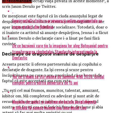
rugăm să ne respectați viața privată în aceste momente”, a
Iti recomandam
scris Jason Derulo pe Twitter.
De menționat este faptul că în ciuda anunțului legat de
EvenimenteGratuite.ro promovează online evenimentele cu
despărțire, niciunul dintre ei nu a șters imaginile în care
acces gratuit din România
apar împreună pe rețelele de socializare. Totodată, doar o
zi înainte ca artistul să anunțe despărțirea, Jenna i-a făcut
lui Jason Derulo o declarație care i-a lăsat pe fani fără
cuvinte.
De ce buzoienii care țin la imaginea lor aleg Botoșaniul pentru
transformarea zâmbetului: Standarde internaționale la
Declarație de dragoste înainte de despărțire
Dentastic
Aceasta practic îi oferea partenerului său și copilului o
declarație de dragoste. Ea își cerea și scuze pentru
încăpățânarea pe care o are, precizând că se bucură de
Tot ce trebuie sa stii inainte de Summer Well 2026. Ghidul
faptul că este acceptată așa cum este.
complet pentru editia aniversara de 15 ani
„Tu ești cel mai frumos, muncitor, talentat, amuzant,
iubitor om. Mă completezi cu adevărat și sunt atât de
Mașinile de spălat și uscătoarele bazate pe inteligență
recunoscătoare pentru iubirea noastră. Tu și micuțul
nostru mă faceți cea mai fericită femeie din lume și abia
artificială îți cunosc hainele mai bine decât tine
aștept să fac mai multe amintiri cu voi.