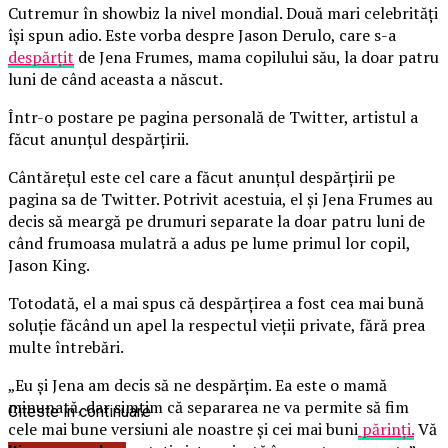
Cutremur în showbiz la nivel mondial. Două mari celebrități
își spun adio. Este vorba despre Jason Derulo, care s-a
despărțit
de Jena Frumes, mama copilului său, la doar patru
luni de când aceasta a născut.
Într-o postare pe pagina personală de Twitter, artistul a
făcut anunțul despărțirii.
Cântărețul este cel care a făcut anunțul despărțirii pe
pagina sa de Twitter. Potrivit acestuia, el și Jena Frumes au
decis să meargă pe drumuri separate la doar patru luni de
când frumoasa mulatră a adus pe lume primul lor copil,
Jason King.
Totodată, el a mai spus că despărțirea a fost cea mai bună
soluție făcând un apel la respectul vieții private, fără prea
multe întrebări.
„Eu și Jena am decis să ne despărțim. Ea este o mamă
minunată, dar simțim că separarea ne va permite să fim
Citeste in continuare
cele mai bune versiuni ale noastre și cei mai buni
părinți.
Vă