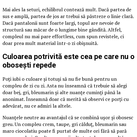
Mai ales la seturi, echilibrul contează mult. Dacă partea de
sus e amplă, partea de jos ar trebui să păstreze o linie clară.
Dacă pantalonii sunt foarte largi, topul are nevoie de
structură sau măcar de o lungime bine gândită. Altfel,
compleul nu mai pare effortless, cum spun revistele, ci
doar prea mult material într-o zi obișnuită.
Culoarea potrivită este cea pe care nu o
obosești repede
Poți iubi o culoare și totuși să nu fie bună pentru un
compleu de zi cu zi. Asta nu înseamnă că trebuie să alegi
doar bej, gri, bleumarin și alte nuanțe cuminți până la
anonimat. Înseamnă doar că merită să observi ce porți cu
adevărat, nu ce admiri la altele.
Nuanțele neutre au avantajul că se combină ușor și obosesc
greu. Un compleu crem, taupe, gri călduț, bleumarin sau
maro ciocolatiu poate fi purtat de multe ori fără să pară