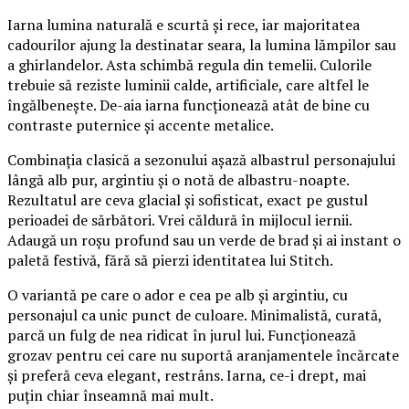
Iarna lumina naturală e scurtă și rece, iar majoritatea
cadourilor ajung la destinatar seara, la lumina lămpilor sau
a ghirlandelor. Asta schimbă regula din temelii. Culorile
trebuie să reziste luminii calde, artificiale, care altfel le
îngălbenește. De-aia iarna funcționează atât de bine cu
contraste puternice și accente metalice.
Combinația clasică a sezonului așază albastrul personajului
lângă alb pur, argintiu și o notă de albastru-noapte.
Rezultatul are ceva glacial și sofisticat, exact pe gustul
perioadei de sărbători. Vrei căldură în mijlocul iernii.
Adaugă un roșu profund sau un verde de brad și ai instant o
paletă festivă, fără să pierzi identitatea lui Stitch.
O variantă pe care o ador e cea pe alb și argintiu, cu
personajul ca unic punct de culoare. Minimalistă, curată,
parcă un fulg de nea ridicat în jurul lui. Funcționează
grozav pentru cei care nu suportă aranjamentele încărcate
și preferă ceva elegant, restrâns. Iarna, ce-i drept, mai
puțin chiar înseamnă mai mult.