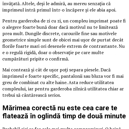
învățată. Altele, deși le admiră, au mereu senzația că
imprimeul intră primul într-o încăpere și ele abia apoi.
Pentru garderoba de zi cu zi, un compleu imprimat poate fi
o alegere foarte bună doar dacă motivul nu te limitează
prea mult. Dungile discrete, carourile fine sau motivele
geometrice simple sunt de obicei mai ușor de purtat decât
florile foarte mari ori desenele extrem de contrastante. Nu
e o regulă rigidă, doar o observație pe care multe
cumpărături pripite o confirmă.
Mai contează și cât de ușor poți separa piesele. Dacă
imprimeul e foarte specific, pantalonii sau bluza vor fi mai
greu de combinat cu alte haine. Asta reduce utilitatea
compleului, iar pentru garderoba zilnică utilitatea chiar ar
trebui să cântărească serios.
Mărimea corectă nu este cea care te
flatează în oglindă timp de două minute
Probabil aici se fac cele mai multe compromisuri. O haină