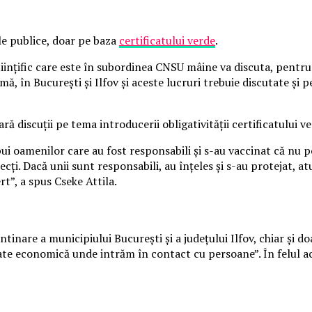
ile publice, doar pe baza
certificatului verde
.
ştiinţific care este în subordinea CNSU mâine va discuta, pentr
ă, în Bucureşti şi Ilfov şi aceste lucruri trebuie discutate şi p
ă discuții pe tema introducerii obligativităţii certificatului ve
spui oamenilor care au fost responsabili şi s-au vaccinat că nu p
cţi. Dacă unii sunt responsabili, au înţeles şi s-au protejat, at
rt”, a spus Cseke Attila.
antinare a municipiului Bucureşti şi a judeţului Ilfov, chiar și
vitate economică unde intrăm în contact cu persoane”. În felul a