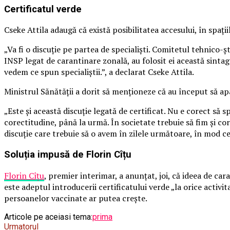
Certificatul verde
Cseke Attila adaugă că există posibilitatea accesului, în spaţi
„Va fi o discuţie pe partea de specialişti. Comitetul tehnico-
INSP legat de carantinare zonală, au folosit ei această sintagm
vedem ce spun specialiştii.”, a declarat Cseke Attila.
Ministrul Sănătăţii a dorit să menționeze că au început să apar
„Este şi această discuţie legată de certificat. Nu e corect să 
corectitudine, până la urmă. În societate trebuie să fim şi core
discuţie care trebuie să o avem în zilele următoare, în mod ce
Soluția impusă de Florin Cîțu
Florin Cîţu
, premier interimar, a anunţat, joi, că ideea de car
este adeptul introducerii certificatului verde „la orice acti
persoanelor vaccinate ar putea crește.
Articole pe aceiasi tema:
prima
Urmatorul