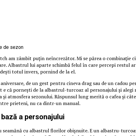
itch am zâmbit puțin neîncrezător. Mi se părea o combinație ci
loare. Albastrul lui aparte schimbă felul în care percepi restul 
ndești totul invers, pornind de la el.
o aniversare, de un gest pentru cineva drag sau de un cadou pen
 e că pornești de la albastrul-turcoaz al personajului și alegi nu
 și atmosfera sezonului. Răspunsul lung merită o cafea și câte
între prieteni, nu ca dintr-un manual.
 bază a personajului
 seamănă cu albastrul florilor obișnuite. E un albastru-turcoaz