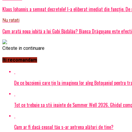
Klaus Iohannis a semnat decretele! I-a eliberat imediat din funcție. De 
Nu ratati
Cum arată noua iubită a lui Gabi Bădălău? Bianca Drăgușanu este efecti
Citeste in continuare
Iti recomandam
De ce buzoienii care țin la imaginea lor aleg Botoșaniul pentru 
Tot ce trebuie sa stii inainte de Summer Well 2026. Ghidul compl
Cum ar fi dacă ceasul tău s-ar antrena alături de tine?