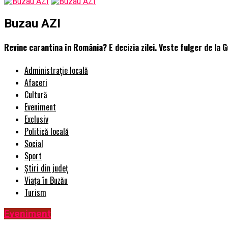
Buzau AZI
Revine carantina în România? E decizia zilei. Veste fulger de la 
Administrație locală
Afaceri
Cultură
Eveniment
Exclusiv
Politică locală
Social
Sport
Știri din județ
Viața în Buzău
Turism
Eveniment