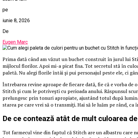
pe
iunie 8, 2026
De
Eugen Marc
Prima dată când am văzut un buchet construit în jurul lui St
mijlocul florilor. Apoi mi-a picat fisa. Tot secretul stă în cu
paletă. Nu alegi florile întâi și pui personajul peste ele, ci gâ
Întrebarea revine aproape de fiecare dată, fie că e vorba de 
Stitch și cum le potrivești cu perioada anului. Răspunsul scurt
prelungesc prin tonuri apropiate, ajustând totul după lumina
starea pe care vrei să o transmiți. Hai să le luăm pe rând, ca 
De ce contează atât de mult culoarea de
Tot farmecul vine din faptul că Stitch are un albastru care nu