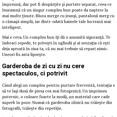
împreună, dar pot fi despărțite și purtate separat, ceea ce
înseamnă că un singur compleu bun poate da naștere la
mai multe ținute. Bluza merge cu jeanși, pantalonii merg cu
o cămașă simplă, iar dintr-odată hainele tale lucrează mai
inteligent.
Mai e ceva. Un compleu bun îți dă o anumită siguranță. Te
îmbraci repede, te privești în oglindă și ai senzația că ești
deja așezată în ziua ta, că nu mai trebuie să repari nimic.
Uneori fix asta lipsește.
Garderoba de zi cu zi nu cere
spectaculos, ci potrivit
Când alegi un compleu pentru purtare frecventă, tentația e
să te lași dusă de piesa cea mai fotogenică. Un imprimeu
puternic, o culoare foarte la modă, un material care cade
superb în poze. Numai că garderoba zilnică nu trăiește din
fotografii, trăiește din repetiție.