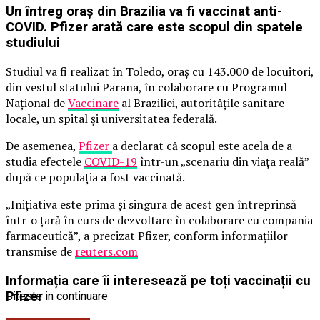
Un întreg oraș din Brazilia va fi vaccinat anti-
COVID. Pfizer arată care este scopul din spatele
studiului
Studiul va fi realizat în Toledo, oraş cu 143.000 de locuitori,
din vestul statului Parana, în colaborare cu Programul
Naţional de
Vaccinare
al Braziliei, autorităţile sanitare
locale, un spital şi universitatea federală.
De asemenea,
Pfizer
a declarat că scopul este acela de a
studia efectele
COVID-19
într-un „scenariu din viaţa reală”
după ce populaţia a fost vaccinată.
„Iniţiativa este prima şi singura de acest gen întreprinsă
într-o ţară în curs de dezvoltare în colaborare cu compania
farmaceutică”, a precizat Pfizer, conform informațiilor
transmise de
reuters.com
Informația care îi interesează pe toți vaccinații cu
Pfizer
Citeste in continuare