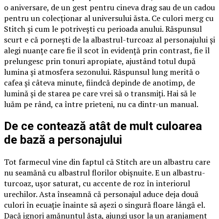
o aniversare, de un gest pentru cineva drag sau de un cadou
pentru un colecționar al universului ăsta. Ce culori merg cu
Stitch și cum le potrivești cu perioada anului. Răspunsul
scurt e că pornești de la albastrul-turcoaz al personajului și
alegi nuanțe care fie îl scot în evidență prin contrast, fie îl
prelungesc prin tonuri apropiate, ajustând totul după
lumina și atmosfera sezonului. Răspunsul lung merită o
cafea și câteva minute, fiindcă depinde de anotimp, de
lumină și de starea pe care vrei să o transmiți. Hai să le
luăm pe rând, ca între prieteni, nu ca dintr-un manual.
De ce contează atât de mult culoarea
de bază a personajului
Tot farmecul vine din faptul că Stitch are un albastru care
nu seamănă cu albastrul florilor obișnuite. E un albastru-
turcoaz, ușor saturat, cu accente de roz în interiorul
urechilor. Asta înseamnă că personajul aduce deja două
culori în ecuație înainte să așezi o singură floare lângă el.
Dacă ignori amănuntul ăsta, ajungi ușor la un aranjament