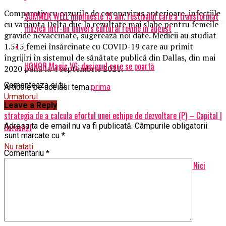
Comparativ cu cazurile de coronavirus anterioare, infecțiile
SUMMER WELL implineste 15 ani. Festivalul care a transformat
cu varianta Delta duc la rezultate mai slabe pentru femeile
muzica intr-un univers cultural revine in august
gravide nevaccinate, sugerează noi date. Medicii au studiat
1.515 femei însărcinate cu COVID-19 care au primit
îngrijiri în sistemul de sănătate publică din Dallas, din mai
HONOR Magic V6: designul care se poartă
2020 până la 4 septembrie 2021.
Comenteaza si tu
Articole pe aceiasi tema:
prima
Urmatorul
Leave a Reply
strategia de a calcula efortul unei echipe de dezvoltare (P) – Capital |
Adresa ta de email nu va fi publicată.
Câmpurile obligatorii
BuzauAZI
sunt marcate cu
*
Nu ratati
Comentariu
*
Europa se cutremură din temelii. Lovitură pe tot continentul. Nici
România nu va scăpa – Capital | BuzauAZI