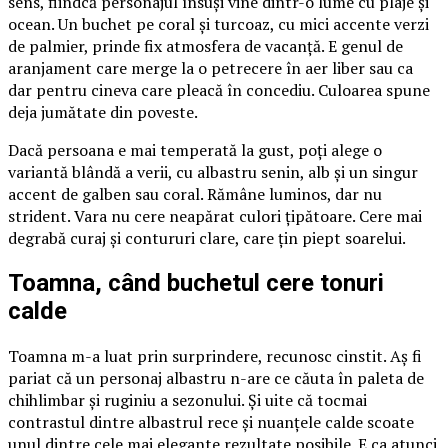
sens, fiindcă personajul însuși vine dintr-o lume cu plaje și
ocean. Un buchet pe coral și turcoaz, cu mici accente verzi
de palmier, prinde fix atmosfera de vacanță. E genul de
aranjament care merge la o petrecere în aer liber sau ca
dar pentru cineva care pleacă în concediu. Culoarea spune
deja jumătate din poveste.
Dacă persoana e mai temperată la gust, poți alege o
variantă blândă a verii, cu albastru senin, alb și un singur
accent de galben sau coral. Rămâne luminos, dar nu
strident. Vara nu cere neapărat culori țipătoare. Cere mai
degrabă curaj și contururi clare, care țin piept soarelui.
Toamna, când buchetul cere tonuri
calde
Toamna m-a luat prin surprindere, recunosc cinstit. Aș fi
pariat că un personaj albastru n-are ce căuta în paleta de
chihlimbar și ruginiu a sezonului. Și uite că tocmai
contrastul dintre albastrul rece și nuanțele calde scoate
unul dintre cele mai elegante rezultate posibile. E ca atunci