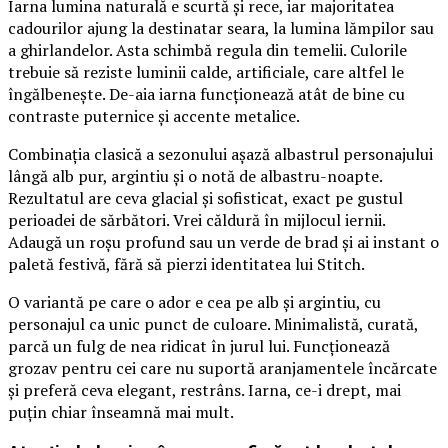
Iarna lumina naturală e scurtă și rece, iar majoritatea
cadourilor ajung la destinatar seara, la lumina lămpilor sau
a ghirlandelor. Asta schimbă regula din temelii. Culorile
trebuie să reziste luminii calde, artificiale, care altfel le
îngălbenește. De-aia iarna funcționează atât de bine cu
contraste puternice și accente metalice.
Combinația clasică a sezonului așază albastrul personajului
lângă alb pur, argintiu și o notă de albastru-noapte.
Rezultatul are ceva glacial și sofisticat, exact pe gustul
perioadei de sărbători. Vrei căldură în mijlocul iernii.
Adaugă un roșu profund sau un verde de brad și ai instant o
paletă festivă, fără să pierzi identitatea lui Stitch.
O variantă pe care o ador e cea pe alb și argintiu, cu
personajul ca unic punct de culoare. Minimalistă, curată,
parcă un fulg de nea ridicat în jurul lui. Funcționează
grozav pentru cei care nu suportă aranjamentele încărcate
și preferă ceva elegant, restrâns. Iarna, ce-i drept, mai
puțin chiar înseamnă mai mult.