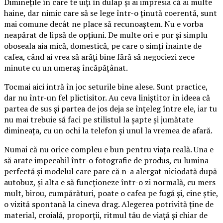
Diminețile în care te uiți în dulap și ai impresia că ai multe
haine, dar nimic care să se lege într-o ținută coerentă, sunt
mai comune decât ne place să recunoaștem. Nu e vorba
neapărat de lipsă de opțiuni. De multe ori e pur și simplu
oboseala aia mică, domestică, pe care o simți înainte de
cafea, când ai vrea să arăți bine fără să negociezi zece
minute cu un umeraș încăpățânat.
Tocmai aici intră în joc seturile bine alese. Sunt practice,
dar nu într-un fel plictisitor. Au ceva liniștitor în ideea că
partea de sus și partea de jos deja se înțeleg între ele, iar tu
nu mai trebuie să faci pe stilistul la șapte și jumătate
dimineața, cu un ochi la telefon și unul la vremea de afară.
Numai că nu orice compleu e bun pentru viața reală. Una e
să arate impecabil într-o fotografie de produs, cu lumina
perfectă și modelul care pare că n-a alergat niciodată după
autobuz, și alta e să funcționeze într-o zi normală, cu mers
mult, birou, cumpărături, poate o cafea pe fugă și, cine știe,
o vizită spontană la cineva drag. Alegerea potrivită ține de
material, croială, proporții, ritmul tău de viață și chiar de