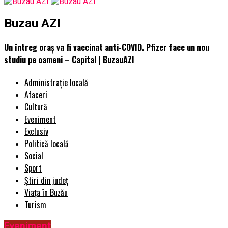
Buzau AZI
Un întreg oraș va fi vaccinat anti-COVID. Pfizer face un nou
studiu pe oameni – Capital | BuzauAZI
Administrație locală
Afaceri
Cultură
Eveniment
Exclusiv
Politică locală
Social
Sport
Știri din județ
Viața în Buzău
Turism
Eveniment