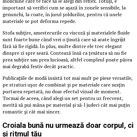
moliciune care te face să le alegi din reflex. Totuși, e
important să verifici cum se așază în zonele sensibile, la
genunchi, la coate, în jurul șoldurilor, pentru că unele
materiale se pot deforma repede.
Stofa subțire, amestecurile cu viscoză și materialele fluide
sunt foarte bune când vrei o ținută care să arate îngrijit
fără să fie rigidă. În plus, multe dintre ele trec elegant
dinspre zi spre seară. Contează însă ca țesătura să nu fie
prea subțire sau prea lucioasă, altfel compleul poate părea
mai degrabă festiv decât practic.
Publicațiile de modă insistă tot mai mult pe piese versatile,
pe straturi ușor de combinat și pe materiale care susțin
purtarea repetată, nu doar efectul vizual de moment.
Tocmai de aceea, când alegi un set pentru uz frecvent,
merită să pui mâna pe material și să-l judeci cât mai puțin
romantic și cât mai sincer.
Croiala bună nu urmează doar corpul, ci
și ritmul tău