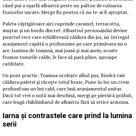
când pui o eșarfă albastră peste un palton de culoarea
frunzelor uscate. Merge fix pentru că nu te-ai fi așteptat.
Paleta câștigătoare aici cuprinde caramel, terracotta,
muștar și un bordo discret. Albastrul personajului devine
punctul rece care echilibrează căldura din jur, iar întregul
aranjament capătă o profunzime pe care primăvara nu o
are. Lumina de toamnă, mai joasă și mai aurie, scoate
frumos tonurile calde, le face să pară pline, aproape
catifelate.
Un pont practic. Toamna ocolește albul pur, fiindcă taie
căldura paletei și răcește totul brusc. Pune în loc un crem
profund sau un bej cald, care lasă aranjamentul unitar.
Dacă tot vrei o notă mai deschisă, mergi pe piersică prăfuit,
care leagă chihlimbarul de albastru fără să strice armonia.
Iarna și contrastele care prind la lumina
serii