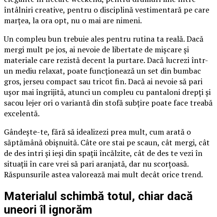
întâlniri creative, pentru o disciplină vestimentară pe care
marțea, la ora opt, nu o mai are nimeni.
Un compleu bun trebuie ales pentru rutina ta reală. Dacă
mergi mult pe jos, ai nevoie de libertate de mișcare și
materiale care rezistă decent la purtare. Dacă lucrezi într-
un mediu relaxat, poate funcționează un set din bumbac
gros, jerseu compact sau tricot fin. Dacă ai nevoie să pari
ușor mai îngrijită, atunci un compleu cu pantaloni drepți și
sacou lejer ori o variantă din stofă subțire poate face treabă
excelentă.
Gândește-te, fără să idealizezi prea mult, cum arată o
săptămână obișnuită. Câte ore stai pe scaun, cât mergi, cât
de des intri și ieși din spații încălzite, cât de des te vezi în
situații în care vrei să pari aranjată, dar nu scorțoasă.
Răspunsurile astea valorează mai mult decât orice trend.
Materialul schimbă totul, chiar dacă
uneori îl ignorăm