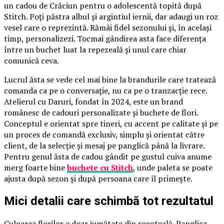
un cadou de Crăciun pentru o adolescentă topită după
Stitch. Poți păstra albul și argintiul iernii, dar adaugi un roz
vesel care o reprezintă. Rămâi fidel sezonului și, în același
timp, personalizezi. Tocmai gândirea asta face diferența
între un buchet luat la repezeală și unul care chiar
comunică ceva.
Lucrul ăsta se vede cel mai bine la brandurile care tratează
comanda ca pe o conversație, nu ca pe o tranzacție rece.
Atelierul cu Daruri, fondat în 2024, este un brand
românesc de cadouri personalizate și buchete de flori.
Conceptul e orientat spre tineri, cu accent pe calitate și pe
un proces de comandă exclusiv, simplu și orientat către
client, de la selecție și mesaj pe panglică până la livrare.
Pentru genul ăsta de cadou gândit pe gustul cuiva anume
merg foarte bine
buchete cu Stitch
, unde paleta se poate
ajusta după sezon și după persoana care îl primește.
Mici detalii care schimbă tot rezultatul
Culoarea florilor e doar jumătate din socoteală. Panglica,