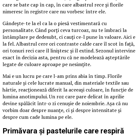
care se bate cap în cap, în care albastrul rece și florile
nimeresc în registre care nu vorbesc între ele.
Gândește-te la el ca la o piesă vestimentară cu
personalitate. Când porți ceva turcoaz, nu te îmbraci la
întâmplare pe dedesubt, ci cauți ce-l pune în valoare. Aici e
la fel. Albastrul cere ori contraste calde care îl scot în față,
ori tonuri reci care îl liniștesc și îl extind. Sezonul intervine
exact în decizia asta, pentru că ne modelează așteptările
legate de culoare aproape pe nesimțite.
Mai e un lucru pe care l-am prins abia în timp. Florile
naturale și cele lucrate manual, din materiale textile sau
hârtie, reacționează diferit la aceeași culoare, în funcție de
lumina anotimpului. Un roz care pare delicat în aprilie
devine spălăcit într-o zi cenușie de noiembrie. Așa că nu
vorbim doar despre nuanțe, ci și despre intensitate și
despre cum cade lumina pe ele.
Primăvara și pastelurile care respiră