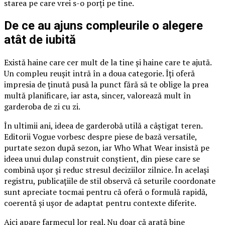
starea pe care vrei s-o porți pe tine.
De ce au ajuns compleurile o alegere
atât de iubită
Există haine care cer mult de la tine și haine care te ajută.
Un compleu reușit intră în a doua categorie. Îți oferă
impresia de ținută pusă la punct fără să te oblige la prea
multă planificare, iar asta, sincer, valorează mult în
garderoba de zi cu zi.
În ultimii ani, ideea de garderobă utilă a câștigat teren.
Editorii Vogue vorbesc despre piese de bază versatile,
purtate sezon după sezon, iar Who What Wear insistă pe
ideea unui dulap construit conștient, din piese care se
combină ușor și reduc stresul deciziilor zilnice. În același
registru, publicațiile de stil observă că seturile coordonate
sunt apreciate tocmai pentru că oferă o formulă rapidă,
coerentă și ușor de adaptat pentru contexte diferite.
Aici apare farmecul lor real. Nu doar că arată bine