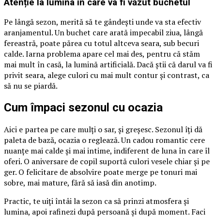
Atenție la lumina în care va fi văzut buchetul
Pe lângă sezon, merită să te gândești unde va sta efectiv
aranjamentul. Un buchet care arată impecabil ziua, lângă
fereastră, poate părea cu totul altceva seara, sub becuri
calde. Iarna problema apare cel mai des, pentru că stăm
mai mult în casă, la lumină artificială. Dacă știi că darul va fi
privit seara, alege culori cu mai mult contur și contrast, ca
să nu se piardă.
Cum împaci sezonul cu ocazia
Aici e partea pe care mulți o sar, și greșesc. Sezonul îți dă
paleta de bază, ocazia o reglează. Un cadou romantic cere
nuanțe mai calde și mai intime, indiferent de luna în care îl
oferi. O aniversare de copil suportă culori vesele chiar și pe
ger. O felicitare de absolvire poate merge pe tonuri mai
sobre, mai mature, fără să iasă din anotimp.
Practic, te uiți întâi la sezon ca să prinzi atmosfera și
lumina, apoi rafinezi după persoană și după moment. Faci