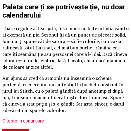
Paleta care ți se potrivește ție, nu doar
calendarului
Toate regulile astea ajută, însă nimic nu bate intuiția când o
ai exersată un pic. Sezonul îți dă un punct de plecare solid,
lumina îți spune cât de saturate să fie culorile, iar ocazia
rafinează totul. La final, cel mai bun buchet rămâne cel
care îți seamănă ție sau persoanei căreia i-l dai. Dacă cineva
adoră rozul în decembrie, lasă-l acolo, chiar dacă manualul
de culoare ar zice altfel.
Am ajuns să cred că armonia nu înseamnă o schemă
perfectă, ci coerența unei intenții. Un buchet construit în
jurul lui Stitch, cu o paletă gândită după anotimp și după
om, transmite mai mult decât niște flori frumoase. Spune
că cineva a stat puțin și s-a gândit. Iar asta, sincer, e darul
adevărat din spatele culorilor.
Citeste in continuare