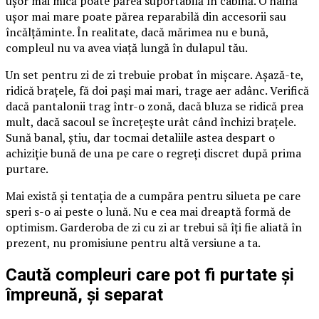
ușor mai mică poate părea suportabilă în cabină. O haină
ușor mai mare poate părea reparabilă din accesorii sau
încălțăminte. În realitate, dacă mărimea nu e bună,
compleul nu va avea viață lungă în dulapul tău.
Un set pentru zi de zi trebuie probat în mișcare. Așază-te,
ridică brațele, fă doi pași mai mari, trage aer adânc. Verifică
dacă pantalonii trag într-o zonă, dacă bluza se ridică prea
mult, dacă sacoul se încrețește urât când închizi brațele.
Sună banal, știu, dar tocmai detaliile astea despart o
achiziție bună de una pe care o regreți discret după prima
purtare.
Mai există și tentația de a cumpăra pentru silueta pe care
speri s-o ai peste o lună. Nu e cea mai dreaptă formă de
optimism. Garderoba de zi cu zi ar trebui să îți fie aliată în
prezent, nu promisiune pentru altă versiune a ta.
Caută compleuri care pot fi purtate și
împreună, și separat