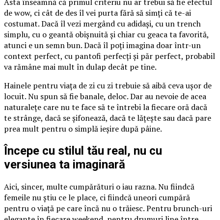
Asta înseamnă că primul criteriu nu ar trebui să fie efectul
de wow, ci cât de des îl vei purta fără să simți că te-ai
costumat. Dacă îl vezi mergând cu adidași, cu un trench
simplu, cu o geantă obișnuită și chiar cu geaca ta favorită,
atunci e un semn bun. Dacă îl poți imagina doar într-un
context perfect, cu pantofi perfecți și păr perfect, probabil
va rămâne mai mult în dulap decât pe tine.
Hainele pentru viața de zi cu zi trebuie să aibă ceva ușor de
locuit. Nu spun să fie banale, deloc. Dar au nevoie de acea
naturalețe care nu te face să te întrebi la fiecare oră dacă
te strânge, dacă se șifonează, dacă te lățește sau dacă pare
prea mult pentru o simplă ieșire după pâine.
Începe cu stilul tău real, nu cu
versiunea ta imaginară
Aici, sincer, multe cumpărături o iau razna. Nu fiindcă
femeile nu știu ce le place, ci fiindcă uneori cumpără
pentru o viață pe care încă nu o trăiesc. Pentru brunch-uri
elegante în fiecare weekend, pentru drumuri line între