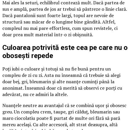
Mai ales la seturi, echilibrul contează mult. Dacă partea de
sus e amplă, partea de jos ar trebui să păstreze o linie clară.
Dacă pantalonii sunt foarte largi, topul are nevoie de
structură sau măcar de o lungime bine gândită. Altfel,
compleul nu mai pare effortless, cum spun revistele, ci
doar prea mult material într-o zi obișnuită.
Culoarea potrivită este cea pe care nu o
obosești repede
Poți iubi o culoare și totuși să nu fie bună pentru un
compleu de zi cu zi. Asta nu înseamnă că trebuie să alegi
doar bej, gri, bleumarin și alte nuanțe cuminți până la
anonimat. Înseamnă doar că merită să observi ce porți cu
adevărat, nu ce admiri la altele.
Nuanțele neutre au avantajul că se combină ușor și obosesc
greu. Un compleu crem, taupe, gri călduț, bleumarin sau
maro ciocolatiu poate fi purtat de multe ori fără să pară
mereu același. Cu alte accesorii, alt strat deasupra, altă