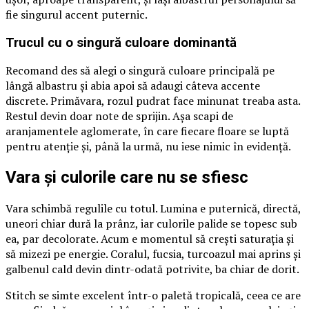
fie singurul accent puternic.
Trucul cu o singură culoare dominantă
Recomand des să alegi o singură culoare principală pe
lângă albastru și abia apoi să adaugi câteva accente
discrete. Primăvara, rozul pudrat face minunat treaba asta.
Restul devin doar note de sprijin. Așa scapi de
aranjamentele aglomerate, în care fiecare floare se luptă
pentru atenție și, până la urmă, nu iese nimic în evidență.
Vara și culorile care nu se sfiesc
Vara schimbă regulile cu totul. Lumina e puternică, directă,
uneori chiar dură la prânz, iar culorile palide se topesc sub
ea, par decolorate. Acum e momentul să crești saturația și
să mizezi pe energie. Coralul, fucsia, turcoazul mai aprins și
galbenul cald devin dintr-odată potrivite, ba chiar de dorit.
Stitch se simte excelent într-o paletă tropicală, ceea ce are