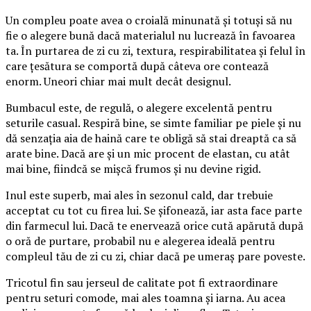
Un compleu poate avea o croială minunată și totuși să nu
fie o alegere bună dacă materialul nu lucrează în favoarea
ta. În purtarea de zi cu zi, textura, respirabilitatea și felul în
care țesătura se comportă după câteva ore contează
enorm. Uneori chiar mai mult decât designul.
Bumbacul este, de regulă, o alegere excelentă pentru
seturile casual. Respiră bine, se simte familiar pe piele și nu
dă senzația aia de haină care te obligă să stai dreaptă ca să
arate bine. Dacă are și un mic procent de elastan, cu atât
mai bine, fiindcă se mișcă frumos și nu devine rigid.
Inul este superb, mai ales în sezonul cald, dar trebuie
acceptat cu tot cu firea lui. Se șifonează, iar asta face parte
din farmecul lui. Dacă te enervează orice cută apărută după
o oră de purtare, probabil nu e alegerea ideală pentru
compleul tău de zi cu zi, chiar dacă pe umeraș pare poveste.
Tricotul fin sau jerseul de calitate pot fi extraordinare
pentru seturi comode, mai ales toamna și iarna. Au acea