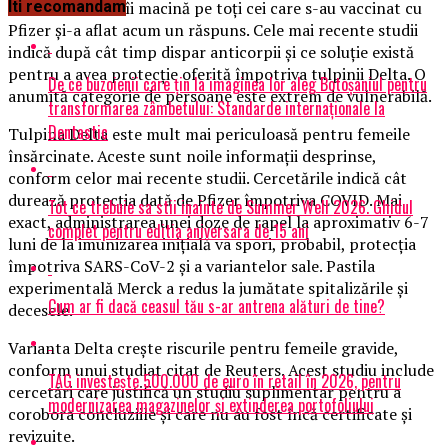
Întrebarea care îi macină pe toți cei care s-au vaccinat cu
Iti recomandam
Pfizer și-a aflat acum un răspuns. Cele mai recente studii
indică după cât timp dispar anticorpii și ce soluție există
pentru a avea protecție oferită împotriva tulpinii Delta. O
De ce buzoienii care țin la imaginea lor aleg Botoșaniul pentru
anumită categorie de persoane este extrem de vulnerabilă.
transformarea zâmbetului: Standarde internaționale la
Dentastic
Tulpina Delta este mult mai periculoasă pentru femeile
însărcinate. Aceste sunt noile informații desprinse,
conform celor mai recente studii. Cercetările indică cât
durează protecția dată de Pfizer împotriva COVID. Mai
Tot ce trebuie sa stii inainte de Summer Well 2026. Ghidul
exact, administrarea unei doze de rapel la aproximativ 6-7
complet pentru editia aniversara de 15 ani
luni de la imunizarea inițială va spori, probabil, protecția
împotriva SARS-CoV-2 și a variantelor sale. Pastila
experimentală Merck a redus la jumătate spitalizările și
Cum ar fi dacă ceasul tău s-ar antrena alături de tine?
decesele.
Varianta Delta crește riscurile pentru femeile gravide,
conform unui studiat citat de Reuters. Acest studiu include
TAG investește 500.000 de euro în retail în 2026, pentru
cercetări care justifică un studiu suplimentar pentru a
modernizarea magazinelor și extinderea portofoliului
corobora concluziile și care nu au fost încă certificate și
revizuite.