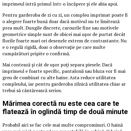
imprimeul intră primul într-o încăpere și ele abia apoi.
Pentru garderoba de zi cu zi, un compleu imprimat poate fi
o alegere foarte bună doar dacă motivul nu te limitează
prea mult. Dungile discrete, carourile fine sau motivele
geometrice simple sunt de obicei mai ușor de purtat decât
florile foarte mari ori desenele extrem de contrastante. Nu
e o regulă rigidă, doar o observație pe care multe
cumpărături pripite o confirmă.
Mai contează și cât de ușor poți separa piesele. Dacă
imprimeul e foarte specific, pantalonii sau bluza vor fi mai
greu de combinat cu alte haine. Asta reduce utilitatea
compleului, iar pentru garderoba zilnică utilitatea chiar ar
trebui să cântărească serios.
Mărimea corectă nu este cea care te
flatează în oglindă timp de două minute
Probabil aici se fac cele mai multe compromisuri. O haină