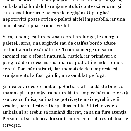
ambalajul și fundalul aranjamentului contează enorm, și
sunt exact lucrurile pe care le neglijăm. O panglică
nepotrivită poate strica o paletă altfel impecabilă, iar una
bine aleasă o poate ridica vizibil.
Vara, o panglică turcoaz sau coral prelungește energia
paletei. Iarna, una argintie sau de catifea bordo aduce
instant aerul de sărbătoare. Toamna merge un satin
caramel sau o sfoară naturală, rustică, iar primăvara o
panglică de in deschis sau una roz pudrat închide frumos
cercul. Par mărunțișuri, dar tocmai ele dau impresia că
aranjamentul a fost gândit, nu asamblat pe fugă.
Și încă ceva despre ambalaj. Hârtia kraft caldă stă bine cu
toamna și cu primăvara naturală, în timp ce hârtia colorată
sau cea cu finisaj satinat se potrivește mai degrabă verii
vesele și iernii festive. Dacă albastrul lui Stitch e vedeta,
ambalajul ar trebui să rămână discret, ca să nu fure atenția.
Personajul și culoarea lui sunt mereu centrul, restul doar le
servește.