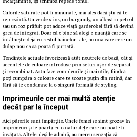
încălțăminte, își schimbă repede tonul.
Culorile saturate pot fi minunate, mai ales dacă știi că te
reprezintă. Un verde stins, un burgundy, un albastru petrol
sau un roz prăfuit pot aduce viață garderobei fără să devină
greu de integrat. Doar că e bine să alegi o nuanță care se
întâlnește deja cu restul hainelor tale, nu una care cere un
dulap nou ca să poată fi purtată.
Tendințele actuale favorizează atât neutrele de bază, cât și
accentele de culoare introduse prin seturi ușor de separat
și recombinat. Asta face compleurile și mai utile, fiindcă
poți cumpăra o culoare care te scoate puțin din rutină, dar
fără să te condamne la o singură formulă de styling.
Imprimeurile cer mai multă atenție
decât par la început
Aici părerile sunt împărțite. Unele femei se simt grozav în
imprimeuri și le poartă cu o naturalețe care nu poate fi
învățată. Altele, deși le admiră, au mereu senzația că