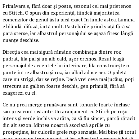
Primăvara e, fără doar și poate, sezonul cel mai prietenos
cu Stitch. O spun din experiență, fiindcă majoritatea
comenzilor de genul ăsta pică exact în lunile astea. Lumina
e blândă, difuză, iartă mult. Pastelurile prind viață fără să
pară sterse, iar albastrul personajului se așază firesc lângă
nuanțe deschise.
Direcția cea mai sigură rămâne combinația dintre roz
pudrat, lila pal și un alb cald, ușor cremos. Rozul leagă
personajul de accentele lui interioare, lila construiește o
punte între albastru și roz, iar albul aduce aer. O paletă
care nu strigă, dar se reține. Dacă vrei ceva mai jucăuș, poți
strecura un galben foarte deschis, gen primulă, fără să
exagerezi cu el.
Ce nu prea merge primăvara sunt tonurile foarte închise
sau prea contrastante. Un aranjament cu Stitch pe roșu
intens și verde închis va arăta, ca să fiu sincer, parcă rătăcit
din alt sezon. Mintea noastră asociază aprilie cu
prospețime, iar culorile grele rup senzația. Mai bine ții totul
ușor, aproape transparent, și lași albastrul personajului să