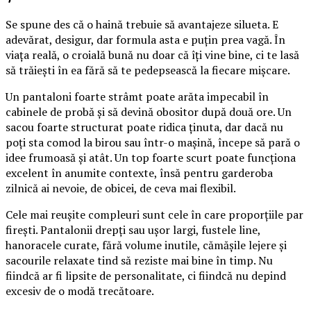
Se spune des că o haină trebuie să avantajeze silueta. E
adevărat, desigur, dar formula asta e puțin prea vagă. În
viața reală, o croială bună nu doar că îți vine bine, ci te lasă
să trăiești în ea fără să te pedepsească la fiecare mișcare.
Un pantaloni foarte strâmt poate arăta impecabil în
cabinele de probă și să devină obositor după două ore. Un
sacou foarte structurat poate ridica ținuta, dar dacă nu
poți sta comod la birou sau într-o mașină, începe să pară o
idee frumoasă și atât. Un top foarte scurt poate funcționa
excelent în anumite contexte, însă pentru garderoba
zilnică ai nevoie, de obicei, de ceva mai flexibil.
Cele mai reușite compleuri sunt cele în care proporțiile par
firești. Pantalonii drepți sau ușor largi, fustele line,
hanoracele curate, fără volume inutile, cămășile lejere și
sacourile relaxate tind să reziste mai bine în timp. Nu
fiindcă ar fi lipsite de personalitate, ci fiindcă nu depind
excesiv de o modă trecătoare.