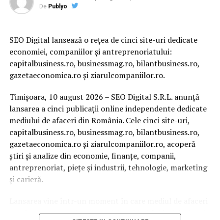
acționăm, legal, dacă se identifică situații de muncă la
De
Publyo
negru”, a declarat atunci, Raluca Turcan la Timișoara.
SEO Digital lansează o rețea de cinci site-uri dedicate
economiei, companiilor și antreprenoriatului:
capitalbusiness.ro, businessmag.ro, bilantbusiness.ro,
ARTICOLE PE ACEIASI TEMA:
PRIMA
gazetaeconomica.ro și ziarulcompaniilor.ro.
URMATORUL
Lovitură cruntă pentru cei cu mașini diesel! Se întâmplă
Timișoara, 10 august 2026 – SEO Digital S.R.L. anunță
chiar acum în România – Capital | BuzauAZI
lansarea a cinci publicații online independente dedicate
mediului de afaceri din România. Cele cinci site-uri,
NU RATATI
Bani în plus pentru România. Comisia Europeană a
capitalbusiness.ro, businessmag.ro, bilantbusiness.ro,
aprobat finanțarea – Capital | BuzauAZI
gazetaeconomica.ro și ziarulcompaniilor.ro, acoperă
știri și analize din economie, finanțe, companii,
antreprenoriat, piețe și industrii, tehnologie, marketing
și carieră.
Lansarea vine într-un moment în care mediul de afaceri
românesc trece printr-un val de schimbări legislative și