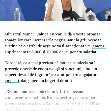
Ministrul Muncii, Raluca Turcan le dă o veste proastă
românilor care lucrează ”la negru” sau ”la gri” Aceasta
susține că o astfel de acțiune va fi sancționată cu
amenzi
cuprinse între 8.000 și 10.000 de lei pentru salariat.
Totodată, ea a mai precizat că munca subdeclarată
prevede o serie de coontrvenții și sancțiuni, fiind un
aspect destul de îngrijorător atât pentru angajatori,
angajați
, dar și pentru bugetul de stat.
„Definim munca subdeclarată, Introduceam
contravenții, sancțiuni. E un aspect îngrijorător cu
privire la munca la gri. Sancțiunea este între 8.000 și
10.000 de lei pentru salariat”, a spus Raluca Turcan.