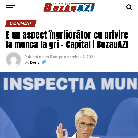
EVENIMENT
E un aspect îngrijorător cu privire
la munca la gri – Capital | BuzauAZI
Publicat
acum 5 ani
pe
octombrie 4, 2021
De
Deny