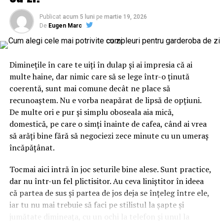
asociate fiecărei publicații.
culoarea de bază a personajului
Publicat
acum 5 luni
pe
martie 19, 2026
Rețeaua este operată de SEO Digital S.R.L., companie
De
Eugen Marc
Tot farmecul vine din faptul că Stitch are un albastru
fondată în decembrie 2024 și dezvoltatoare a platformei
care nu seamănă cu albastrul florilor obișnuite. E un
seodigital.ro, care conectează advertiserii cu peste 3.000
albastru-turcoaz, ușor saturat, cu accente de roz în
de publicații verificate din România pentru advertoriale,
Diminețile în care te uiți în dulap și ai impresia că ai
interiorul urechilor. Asta înseamnă că personajul aduce
comunicate de presă și campanii de vizibilitate online.
multe haine, dar nimic care să se lege într-o ținută
deja două culori în ecuație înainte să așezi o singură
coerentă, sunt mai comune decât ne place să
floare lângă el. Dacă ignori amănuntul ăsta, ajungi ușor
Despre SEO Digital S.R.L.
recunoaștem. Nu e vorba neapărat de lipsă de opțiuni.
la un aranjament care se bate cap în cap, în care
De multe ori e pur și simplu oboseala aia mică,
SEO Digital S.R.L. este o companie românească
albastrul rece și florile nimeresc în registre care nu
domestică, pe care o simți înainte de cafea, când ai vrea
specializată în marketing de conținut și SEO, cu sediul în
vorbesc între ele.
să arăți bine fără să negociezi zece minute cu un umeraș
Timișoara, județul Timiș. Operează platforma
încăpățânat.
Gândește-te la el ca la o piesă vestimentară cu
seodigital.ro, agenția targetseo.ro și o rețea de publicații
personalitate. Când porți ceva turcoaz, nu te îmbraci la
online din domenii diverse, de la business și economie la
Tocmai aici intră în joc seturile bine alese. Sunt practice,
întâmplare pe dedesubt, ci cauți ce-l pune în valoare.
lifestyle și tehnologie.
dar nu într-un fel plictisitor. Au ceva liniștitor în ideea
Aici e la fel. Albastrul cere ori contraste calde care îl
că partea de sus și partea de jos deja se înțeleg între ele,
scot în față, ori tonuri reci care îl liniștesc și îl extind.
iar tu nu mai trebuie să faci pe stilistul la șapte și
Sezonul intervine exact în decizia asta, pentru că ne
jumătate dimineața, cu un ochi la telefon și unul la
modelează așteptările legate de culoare aproape pe